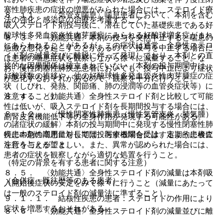
塞性肺疾患の症状の増悪がみられた場合には、ステロイド療
８．１１． 〈気管支喘息〉喘息患者において、本剤を含む
法の強化と感染症の治療を考慮すること。
吸入ステロイド剤投与後に、潜在していた基礎疾患である好
酸球性多発血管炎性肉芽腫症にみられる好酸球増多症がまれ
８．３． 〈効能共通〉本剤の投与を突然中止すると喘息の
にあらわれることがあるが、この症状は通常、全身性ステロ
急激な悪化を起こすことがあるので、投与を中止する場合に
イド剤の減量並びに離脱に伴って発現しており、本剤との直
は患者の喘息症状を観察しながら徐々に減量すること。な
接的な因果関係は確立されていない（本剤の投与期間中は、
お、慢性閉塞性肺疾患患者においても、投与中止により症状
好酸球数の推移や、他の好酸球性多発血管炎性肉芽腫症の症
が悪化するおそれがあるので、観察を十分に行うこと。
状（しびれ、発熱、関節痛、肺の浸潤等の血管炎症状等）に
８．４． 〈効能共通〉全身性ステロイド剤と比較して可能
注意すること）。
性は低いが、吸入ステロイド剤を長期間投与する場合には、
８．１２． 〈慢性閉塞性肺疾患（慢性気管支炎・肺気腫）
副腎皮質機能低下等の全身作用が発現する可能性がある。
の諸症状の緩解〉本剤の投与期間中に発現する慢性閉塞性肺
特に本剤の高用量を長期間投与する場合には、定期的に検査
疾患の急性増悪に対しては、医療機関を受診するよう患者に
を行うことが望ましい。また、異常が認められた場合には、
注意を与えること。
患者の症状を観察しながら適切な処置を行うこと。
（特定の背景を有する患者に関する注意）
８．５． 〈効能共通〉全身性ステロイド剤の減量は本剤吸
（合併症・既往歴等のある患者）
入開始後症状の安定をみて徐々に行うこと（減量にあたって
は一般のステロイド剤の減量法に準ずること）。
９．１．１． 結核性疾患の患者：ステロイドの作用により
症状を増悪するおそれがある。
８．６． 〈効能共通〉全身性ステロイド剤の減量並びに離