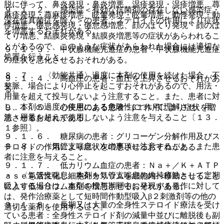
脱に伴って、鼻炎発現・鼻炎増悪、湿疹発現・湿疹増悪、蕁
９．１．２． 感染症＜有効な抗菌剤の存在しない感染症・
麻疹発現・蕁麻疹増悪、眩暈発現・眩暈増悪、動悸発現・動
深在性真菌症を除く＞の患者：ステロイドの作用により症状
悸増悪、倦怠感発現・倦怠感増悪、顔のほてり発現・顔のほ
を増悪するおそれがある。
てり増悪、結膜炎発現・結膜炎増悪等の症状があらわれるこ
とがあるので、このような症状があらわれた場合には適切な
９．１．３． 甲状腺機能亢進症の患者：甲状腺機能亢進症
処置を行うこと。
の症状を悪化させるおそれがある。
８．７． 〈効能共通〉過度に本剤の使用を続けた場合、不
９．１．４． 高血圧の患者：血圧を上昇させるおそれがあ
整脈、場合により心停止を起こすおそれがあるので、用法・
る。
用量を超えて投与しないよう注意すること。また、患者に対
し、本剤の過度の使用による危険性について理解させ、用
９．１．５． 心疾患のある患者：β１作用により症状を増
法・用量を超えて使用しないよう注意を与えること〔１３．
悪させるおそれがある。
１参照〕。
９．１．６． 糖尿病の患者：グリコーゲン分解作用及びス
８．８． 〈気管支喘息〉次の事項に注意すること。また患
テロイドの作用により症状を増悪させるおそれがある。
者に注意を与えること。
９．１．７． 低カリウム血症の患者：Ｎａ＋／Ｋ＋ＡＴＰ
・ 〈気管支喘息〉本剤を気管支喘息の維持療法として定期
ａｓｅを活性化し細胞外カリウムを細胞内へ移動させること
吸入する場合は、本剤の投与期間中に発現する発作に対して
により低カリウム血症を増悪させるおそれがある。
は、発作治療薬として短時間作動型吸入β２刺激剤等の他の
９．１．８． 長期又は大量の全身性ステロイド療法を受け
適切な薬剤を使用すること。
ている患者：全身性ステロイド剤の減量中並びに離脱後も副