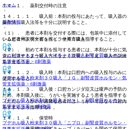
ホーム
１４．１． 薬剤交付時の注意
１４．１．１． 吸入前：本剤の投与にあたって、吸入器の
薬剤情報
操作法、吸入法等を十分に説明すること。
（１）． 患者に本剤を交付する際には、包装中に添付して
シムビコートタービュヘイラー６０吸入
いる患者用説明文書を渡し、使用方法を指導すること。
（２）． 初めて本剤を投与する患者には、本剤が十分に気
シムビコートタービュヘイラー３０吸入
副腎皮質ホルモン・
道に到達するよう吸入方法をよく説明したうえ、吸入の訓練
気管支拡張薬 > β刺激薬
をさせること。
１４．１．２． 吸入時：本剤は口腔内への吸入投与のみに
ブデホル吸入粉末剤３０吸入「ＪＧ」
副腎皮質ホルモン・気
使用すること。
管支拡張薬 > β刺激薬
１４．１．３． 吸入後：口腔カンジダ症又は嗄声の予防の
ため、本剤吸入後に、うがいを実施するよう患者を指導する
ブデホル吸入粉末剤３０吸入「ＭＹＬ」
副腎皮質ホルモン・
（ただし、うがいが困難な患者には、うがいではなく口腔内
気管支拡張薬 > β刺激薬
をすすぐよう指導する）。
１４．１．４． 保管時
ブデホル吸入粉末剤３０吸入「ニプロ」
副腎皮質ホルモン・
（１）． 使用後は必ずキャップ（カバー）を閉めて保管す
気管支拡張薬 > β刺激薬