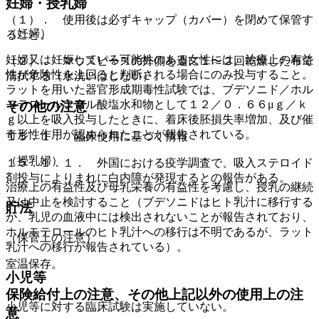
妊婦・授乳婦
（１）． 使用後は必ずキャップ（カバー）を閉めて保管す
（妊婦）
ること。
妊婦又は妊娠している可能性のある女性には、治療上の有益
（２）． マウスピースの外側を週に１〜２回乾燥した布で
性が危険性を上回ると判断される場合にのみ投与すること。
清拭する（水洗いはしない）。
ラットを用いた器官形成期毒性試験では、ブデソニド／ホル
モテロールフマル酸塩水和物として１２／０．６６μｇ／ｋ
その他の注意
ｇ以上を吸入投与したときに、着床後胚損失率増加、及び催
奇形性作用が認められたことが報告されている。
１５．１． 臨床使用に基づく情報
（授乳婦）
１５．１．１． 外国における疫学調査で、吸入ステロイド
剤投与によりまれに白内障が発現するとの報告がある。
治療上の有益性及び母乳栄養の有益性を考慮し、授乳の継続
又は中止を検討すること（ブデソニドはヒト乳汁に移行する
貯法
が、乳児の血液中には検出されないことが報告されており、
ホルモテロールのヒト乳汁への移行は不明であるが、ラット
（保管上の注意）
乳汁への移行が報告されている）。
室温保存。
小児等
保険給付上の注意、その他上記以外の使用上の注
小児等に対する臨床試験は実施していない。
意