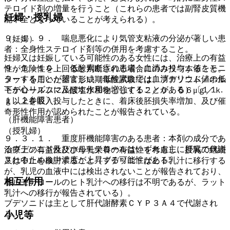
テロイド剤の増量を行うこと（これらの患者では副腎皮質機
妊婦・授乳婦
能不全となっていることが考えられる）。
９．１．９． 喘息悪化により気管支粘液の分泌が著しい患
（妊婦）
者：全身性ステロイド剤等の併用を考慮すること。
妊婦又は妊娠している可能性のある女性には、治療上の有益
９．１．１０． 低酸素血症の患者：血清カリウム値をモニ
性が危険性を上回ると判断される場合にのみ投与すること。
ターすることが望ましい（低酸素血症は血清カリウム値の低
ラットを用いた器官形成期毒性試験では、ブデソニド／ホル
下が心リズムに及ぼす作用を増強することがある）〔１１．
モテロールフマル酸塩水和物として１２／０．６６μｇ／ｋ
１．２参照〕。
ｇ以上を吸入投与したときに、着床後胚損失率増加、及び催
奇形性作用が認められたことが報告されている。
（肝機能障害患者）
（授乳婦）
９．３．１． 重度肝機能障害のある患者：本剤の成分であ
るブデソニド及びホルモテロールはいずれも主に肝臓で代謝
治療上の有益性及び母乳栄養の有益性を考慮し、授乳の継続
されるため血中濃度が上昇する可能性がある。
又は中止を検討すること（ブデソニドはヒト乳汁に移行する
が、乳児の血液中には検出されないことが報告されており、
相互作用
ホルモテロールのヒト乳汁への移行は不明であるが、ラット
乳汁への移行が報告されている）。
ブデソニドは主として肝代謝酵素ＣＹＰ３Ａ４で代謝され
小児等
る。