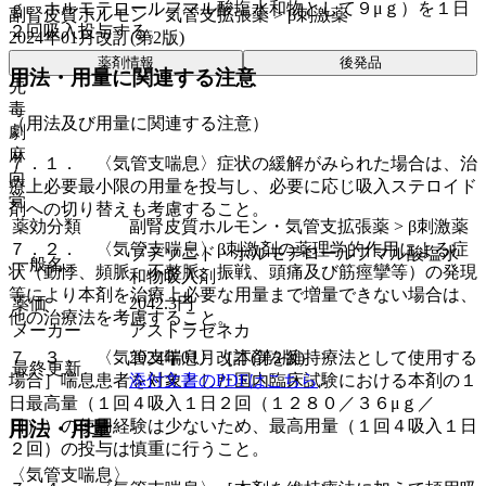
ｇ、ホルモテロールフマル酸塩水和物として９μｇ）を１日
副腎皮質ホルモン・気管支拡張薬 > β刺激薬
２回吸入投与する。
2024年01月改訂(第2版)
薬剤情報
後発品
用法・用量に関連する注意
先
毒
（用法及び用量に関連する注意）
劇
麻
７．１． 〈気管支喘息〉症状の緩解がみられた場合は、治
向
療上必要最小限の用量を投与し、必要に応じ吸入ステロイド
覚
剤への切り替えも考慮すること。
薬効分類
副腎皮質ホルモン・気管支拡張薬 > β刺激薬
７．２． 〈気管支喘息〉β刺激剤の薬理学的作用による症
ブデソニド・ホルモテロールフマル酸塩水
一般名
状（動悸、頻脈、不整脈、振戦、頭痛及び筋痙攣等）の発現
和物吸入剤
等により本剤を治療上必要な用量まで増量できない場合は、
薬価
2042.3
円
他の治療法を考慮すること。
メーカー
アストラゼネカ
７．３． 〈気管支喘息〉［本剤を維持療法として使用する
2024年01月改訂(第2版)
最終更新
場合］喘息患者を対象とした国内臨床試験における本剤の１
添付文書のPDFはこちら
日最高量（１回４吸入１日２回（１２８０／３６μｇ／
日））の使用経験は少ないため、最高用量（１回４吸入１日
用法・用量
２回）の投与は慎重に行うこと。
〈気管支喘息〉