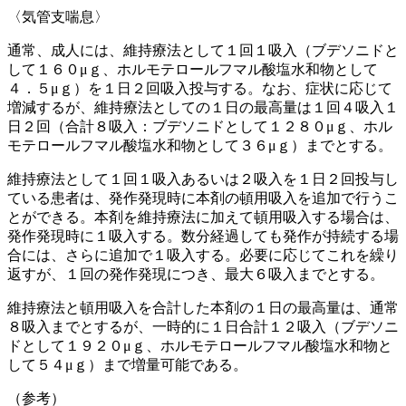
〈気管支喘息〉
通常、成人には、維持療法として１回１吸入（ブデソニドと
して１６０μｇ、ホルモテロールフマル酸塩水和物として
４．５μｇ）を１日２回吸入投与する。なお、症状に応じて
増減するが、維持療法としての１日の最高量は１回４吸入１
日２回（合計８吸入：ブデソニドとして１２８０μｇ、ホル
モテロールフマル酸塩水和物として３６μｇ）までとする。
維持療法として１回１吸入あるいは２吸入を１日２回投与し
ている患者は、発作発現時に本剤の頓用吸入を追加で行うこ
とができる。本剤を維持療法に加えて頓用吸入する場合は、
発作発現時に１吸入する。数分経過しても発作が持続する場
合には、さらに追加で１吸入する。必要に応じてこれを繰り
返すが、１回の発作発現につき、最大６吸入までとする。
維持療法と頓用吸入を合計した本剤の１日の最高量は、通常
８吸入までとするが、一時的に１日合計１２吸入（ブデソニ
ドとして１９２０μｇ、ホルモテロールフマル酸塩水和物と
して５４μｇ）まで増量可能である。
（参考）