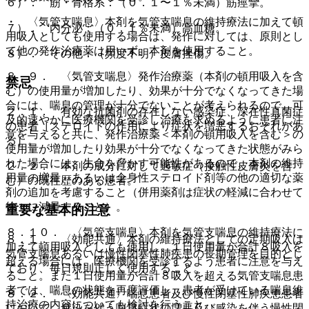
６）． 筋・骨格系：（０．１〜１％未満）筋痙攣。
・ 〈気管支喘息〉本剤を気管支喘息の維持療法に加えて頓
７）． 内分泌：（０．１％未満）高血糖。
用吸入としても使用する場合は、発作に対しては、原則とし
て他の発作治療薬は用いず、本剤を使用すること。
８）． その他：（頻度不明）皮膚挫傷。
８．９． 〈気管支喘息〉発作治療薬（本剤の頓用吸入を含
禁忌
む）の使用量が増加したり、効果が十分でなくなってきた場
合には、喘息の管理が十分でないことが考えられるので、可
２．１． 有効な抗菌剤の存在しない感染症、深在性真菌症
及的速やかに医療機関を受診し治療を求めるように患者に注
の患者［ステロイドの作用により症状を増悪するおそれがあ
意を与えると共に、発作治療薬＜本剤の頓用吸入を含む＞の
る］。
使用量が増加したり効果が十分でなくなってきた状態がみら
れた場合には、生命を脅かす可能性があるので、本剤の維持
２．２． 本剤の成分に対して過敏症（接触性皮膚炎を含
用量の増量、あるいは全身性ステロイド剤等の他の適切な薬
む）の既往歴のある患者。
剤の追加を考慮すること（併用薬剤は症状の軽減に合わせて
徐々に減量すること）。
重要な基本的注意
８．１０． 〈気管支喘息〉本剤を気管支喘息の維持療法に
８．１． 〈効能共通〉本剤の維持療法としての定期吸入は
加えて頓用吸入としても使用し、１日使用量が合計８吸入を
気管支喘息あるいは慢性閉塞性肺疾患の長期管理を目的とし
超える場合には、医療機関を受診するよう患者に注意を与え
ており、毎日規則正しく使用すること。
ること。また１日使用量が合計８吸入を超える気管支喘息患
者では、喘息の状態を再度評価し、患者が受けている喘息維
８．２． 〈効能共通〉喘息患者及び慢性閉塞性肺疾患患者
持治療の内容についても検討を行うこと。
において、感染を伴う喘息症状の増悪及び感染を伴う慢性閉