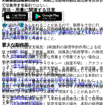
の諸症状の緩解の場合、本剤は増悪時の急性期治療を目的と
ではありません。
して使用する薬剤ではない。
用法・用量に関連する注意
副作用
（用法及び用量に関連する注意）
次の副作用があらわれることがあるので、観察を十分に行
ホーム
ノート
７．１． 〈気管支喘息〉症状の緩解がみられた場合は、治
い、異常が認められた場合には投与を中止するなど適切な処
表・計算
レジメン
CTCAE
抗菌薬ガイド
ERマニュ
療上必要最小限の用量を投与し、必要に応じ吸入ステロイド
置を行うこと。
アル
薬剤情報
ポスト
剤への切り替えも考慮すること。
重大な副作用
新規登録
７．２． 〈気管支喘息〉β刺激剤の薬理学的作用による症
ログイン
状（動悸、頻脈、不整脈、振戦、頭痛及び筋痙攣等）の発現
１１．１． 重大な副作用
監修医師一覧
等により本剤を治療上必要な用量まで増量できない場合は、
UpToDate特別割引
他の治療法を考慮すること。
１１．１．１． アナフィラキシー（頻度不明）：アナフィ
運営会社
ラキシー（呼吸困難、気管支攣縮、全身潮紅、血管浮腫、蕁
７．３． 〈気管支喘息〉［本剤を維持療法として使用する
麻疹等）があらわれることがある。
© 2021 HOKUTO Inc. All rights reserved.
場合］喘息患者を対象とした国内臨床試験における本剤の１
利用規約
プライバシーポリシー
お問い合わせ
日最高量（１回４吸入１日２回（１２８０／３６μｇ／
１１．１．２． 重篤な血清カリウム値低下（０．１〜１％
ホーム
表・計算
レジメン
CTCAE
抗菌薬ガイド
日））の使用経験は少ないため、最高用量（１回４吸入１日
未満）：キサンチン誘導体併用、ステロイド剤併用及び利尿
ERマニュアル
薬剤情報
ポスト
２回）の投与は慎重に行うこと。
剤併用により血清カリウム値低下増強することがあるので、
重症喘息患者では特に注意すること〔９．１．１０、１０．
監修医師一覧
７．４． 〈気管支喘息〉［本剤を維持療法に加えて頓用吸
２参照〕。
UpToDate特別割引
入としても使用する場合］気管支喘息の場合、本剤の頓用吸