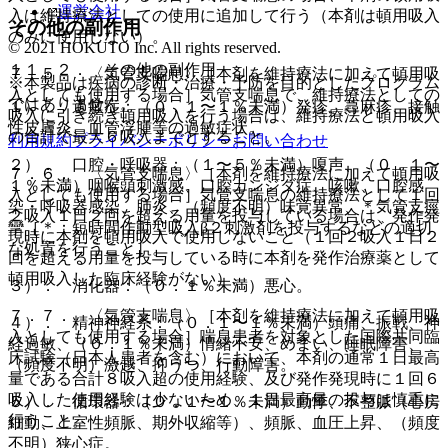
運営会社
入は維持療法としての使用に追加して行う（本剤は頓用吸入
その他の副作用
のみに使用しない）。
© 2021 HOKUTO Inc. All rights reserved.
１１．２． その他の副作用
７．５． 〈気管支喘息〉［本剤を維持療法に加えて頓用吸
※本製品は疾病の診断・治療・予防を目的としたプログラム
入としても使用する場合］気管支喘息で、維持療法としての
ではありません。
１）． 過敏症：（０．１〜１％未満）発疹、蕁麻疹、接触
吸入に引き続き頓用吸入を行う場合は、維持療法と頓用吸入
性皮膚炎、血管浮腫等の過敏症状。
の合計で最大６吸入までとすること。
利用規約
プライバシーポリシー
お問い合わせ
２）． 口腔・呼吸器：（１〜５％未満）嗄声、（０．１〜
７．６． 〈気管支喘息〉［本剤を維持療法に加えて頓用吸
１％未満）咽喉頭刺激感、口腔カンジダ症、咳嗽、口腔感
入としても使用する場合］気管支喘息の維持療法として１回
染・呼吸器感染、肺炎、（頻度不明）味覚異常、＊気管支痙
２吸入１日２回を超える用量を投与している場合は、発作発
攣［＊：短時間作動型吸入β２刺激剤を投与するなどの適切
現時に本剤を頓用吸入で使用しないこと（１回２吸入１日２
な処置を行うこと］。
回を超える用量を投与している時に本剤を発作治療薬として
頓用吸入した臨床経験がない）。
３）． 消化器：（０．１％未満）悪心。
７．７． 〈気管支喘息〉［本剤を維持療法に加えて頓用吸
４）． 精神神経系：（０．１〜１％未満）頭痛、振戦、神
入としても使用する場合］喘息患者を対象とした国際共同臨
経過敏、（０．１％未満）情緒不安、めまい、睡眠障害、
床試験（日本人患者を含む）において、本剤の通常１日最高
（頻度不明）激越、抑うつ、行動障害。
量である合計８吸入超の使用経験、及び発作発現時に１回６
吸入した使用経験は少ないため、１日最高量の投与は慎重に
５）． 循環器：（０．１〜１％未満）動悸、不整脈（心房
行うこと。
細動、上室性頻脈、期外収縮等）、頻脈、血圧上昇、（頻度
不明）狭心症。