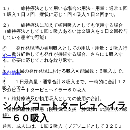
１）． 維持療法として用いる場合の用法・用量：通常１回
１吸入１日２回、症状に応じ１回４吸入１日２回まで。
２）． 維持療法に加えて頓用吸入としても使用する場合
（維持療法として１回１吸入あるいは２吸入を１日２回投与
している患者で可能）：
@． 発作発現時の頓用吸入としての用法・用量：１吸入行
い、数分経過しても発作が持続する場合、さらに１吸入す
ホーム
る。必要に応じてこれを繰り返す。
A． １回の発作発現における吸入可能回数：６吸入まで。
薬剤情報
B． １日最高量：通常合計８吸入まで、一時的に合計１２
吸入まで＊。
シムビコートタービュヘイラー６０吸入
＊）維持療法及び頓用吸入としての使用の合計。
シムビコートタービュヘイラ
〈慢性閉塞性肺疾患（慢性気管支炎・肺気腫）の諸症状の緩
解〉
ー６０吸入
通常、成人には、１回２吸入（ブデソニドとして３２０μ