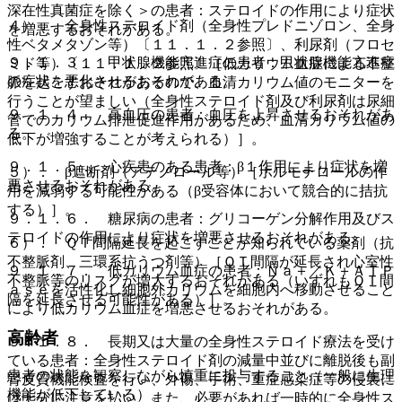
深在性真菌症を除く＞の患者：ステロイドの作用により症状
４）． 全身性ステロイド剤（全身性プレドニゾロン、全身
を増悪するおそれがある。
性ベタメタゾン等）〔１１．１．２参照〕、利尿剤（フロセ
９．１．３． 甲状腺機能亢進症の患者：甲状腺機能亢進症
ミド等）〔１１．１．２参照〕［低カリウム血症による不整
の症状を悪化させるおそれがある。
脈を起こすおそれがあるので、血清カリウム値のモニターを
行うことが望ましい（全身性ステロイド剤及び利尿剤は尿細
９．１．４． 高血圧の患者：血圧を上昇させるおそれがあ
管でのカリウム排泄促進作用があるため、血清カリウム値の
る。
低下が増強することが考えられる）］。
９．１．５． 心疾患のある患者：β１作用により症状を増
５）． β遮断剤（アテノロール等）［ホルモテロールの作
悪させるおそれがある。
用を減弱する可能性がある（β受容体において競合的に拮抗
する）］。
９．１．６． 糖尿病の患者：グリコーゲン分解作用及びス
テロイドの作用により症状を増悪させるおそれがある。
６）． ＱＴ間隔延長を起こすことが知られている薬剤（抗
不整脈剤、三環系抗うつ剤等）［ＱＴ間隔が延長され心室性
９．１．７． 低カリウム血症の患者：Ｎａ＋／Ｋ＋ＡＴＰ
不整脈等のリスクが増大するおそれがある（いずれもＱＴ間
ａｓｅを活性化し細胞外カリウムを細胞内へ移動させること
隔を延長させる可能性がある）］。
により低カリウム血症を増悪させるおそれがある。
高齢者
９．１．８． 長期又は大量の全身性ステロイド療法を受け
ている患者：全身性ステロイド剤の減量中並びに離脱後も副
患者の状態を観察しながら慎重に投与すること（一般に生理
腎皮質機能検査を行い、外傷、手術、重症感染症等の侵襲に
機能が低下している）。
は十分に注意を払い、また、必要があれば一時的に全身性ス