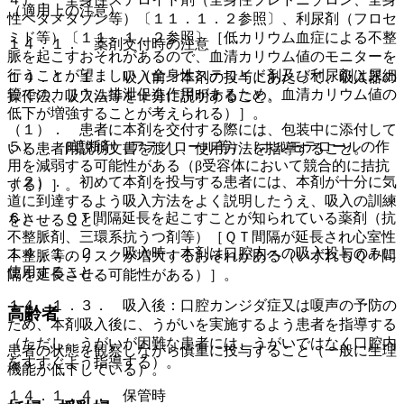
（適用上の注意）
性ベタメタゾン等）〔１１．１．２参照〕、利尿剤（フロセ
ミド等）〔１１．１．２参照〕［低カリウム血症による不整
１４．１． 薬剤交付時の注意
脈を起こすおそれがあるので、血清カリウム値のモニターを
行うことが望ましい（全身性ステロイド剤及び利尿剤は尿細
１４．１．１． 吸入前：本剤の投与にあたって、吸入器の
管でのカリウム排泄促進作用があるため、血清カリウム値の
操作法、吸入法等を十分に説明すること。
低下が増強することが考えられる）］。
（１）． 患者に本剤を交付する際には、包装中に添付して
５）． β遮断剤（アテノロール等）［ホルモテロールの作
いる患者用説明文書を渡し、使用方法を指導すること。
用を減弱する可能性がある（β受容体において競合的に拮抗
（２）． 初めて本剤を投与する患者には、本剤が十分に気
する）］。
道に到達するよう吸入方法をよく説明したうえ、吸入の訓練
６）． ＱＴ間隔延長を起こすことが知られている薬剤（抗
をさせること。
不整脈剤、三環系抗うつ剤等）［ＱＴ間隔が延長され心室性
１４．１．２． 吸入時：本剤は口腔内への吸入投与のみに
不整脈等のリスクが増大するおそれがある（いずれもＱＴ間
使用すること。
隔を延長させる可能性がある）］。
１４．１．３． 吸入後：口腔カンジダ症又は嗄声の予防の
高齢者
ため、本剤吸入後に、うがいを実施するよう患者を指導する
（ただし、うがいが困難な患者には、うがいではなく口腔内
患者の状態を観察しながら慎重に投与すること（一般に生理
をすすぐよう指導する）。
機能が低下している）。
１４．１．４． 保管時