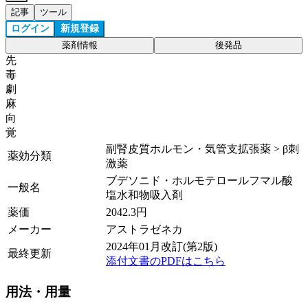
記事
ツール
ログイン
新規登録
薬剤情報
後発品
先
毒
劇
麻
向
覚
副腎皮質ホルモン・気管支拡張薬 > β刺
薬効分類
激薬
ブデソニド・ホルモテロールフマル酸
一般名
塩水和物吸入剤
薬価
2042.3
円
メーカー
アストラゼネカ
2024年01月改訂(第2版)
最終更新
添付文書のPDFはこちら
用法・用量