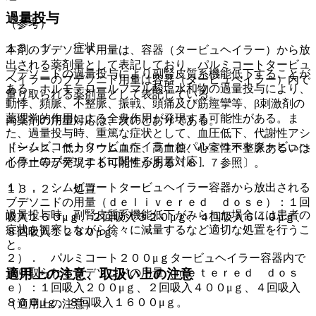
過量投与
（参考）
１３．１． 症状
本剤のブデソニド用量は、容器（タービュヘイラー）から放
出される薬剤量として表記しており、パルミコートタービュ
ブデソニドの過量投与により副腎皮質系機能低下することが
ヘイラーのブデソニド用量は容器（タービュヘイラー）内で
ある。ホルモテロールフマル酸塩水和物の過量投与により、
量り取られる薬剤量として表記している。
動悸、頻脈、不整脈、振戦、頭痛及び筋痙攣等、β刺激剤の
薬理学的作用による全身作用が発現する可能性がある。ま
両薬剤の用量対応は、次のとおりである。
た、過量投与時、重篤な症状として、血圧低下、代謝性アシ
［シムビコートタービュヘイラーとパルミコートタービュヘ
ドーシス、低カリウム血症、高血糖、心室性不整脈あるいは
イラーのブデソニドに関する用量対応］
心停止等が発現する可能性がある〔８．７参照〕。
１）． シムビコートタービュヘイラー容器から放出される
１３．２． 処置
ブデソニドの用量（ｄｅｌｉｖｅｒｅｄ ｄｏｓｅ）：１回
過量投与時、副腎皮質系機能低下がみられた場合には患者の
吸入１６０μｇ、２回吸入３２０μｇ、４回吸入６４０μｇ、
症状を観察しながら徐々に減量するなど適切な処置を行うこ
８回吸入１２８０μｇ。
と。
２）． パルミコート２００μｇタービュヘイラー容器内で
量り取られるブデソニドの用量（ｍｅｔｅｒｅｄ ｄｏｓ
適用上の注意、取扱い上の注意
ｅ）：１回吸入２００μｇ、２回吸入４００μｇ、４回吸入
８００μｇ、８回吸入１６００μｇ。
（適用上の注意）