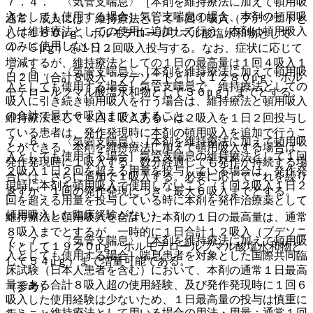
７．４． 〈気管支喘息〉［本剤を維持療法に加えて頓用吸
入としても使用する場合］気管支喘息の場合、本剤の頓用吸
通常、成人には、維持療法として１回１吸入（ブデソニドと
入は維持療法としての使用に追加して行う（本剤は頓用吸入
して１６０μｇ、ホルモテロールフマル酸塩水和物として
のみに使用しない）。
４．５μｇ）を１日２回吸入投与する。なお、症状に応じて
増減するが、維持療法としての１日の最高量は１回４吸入１
７．５． 〈気管支喘息〉［本剤を維持療法に加えて頓用吸
日２回（合計８吸入：ブデソニドとして１２８０μｇ、ホル
入としても使用する場合］気管支喘息で、維持療法としての
モテロールフマル酸塩水和物として３６μｇ）までとする。
吸入に引き続き頓用吸入を行う場合は、維持療法と頓用吸入
の合計で最大６吸入までとすること。
維持療法として１回１吸入あるいは２吸入を１日２回投与し
ている患者は、発作発現時に本剤の頓用吸入を追加で行うこ
７．６． 〈気管支喘息〉［本剤を維持療法に加えて頓用吸
とができる。本剤を維持療法に加えて頓用吸入する場合は、
入としても使用する場合］気管支喘息の維持療法として１回
発作発現時に１吸入する。数分経過しても発作が持続する場
２吸入１日２回を超える用量を投与している場合は、発作発
合には、さらに追加で１吸入する。必要に応じてこれを繰り
現時に本剤を頓用吸入で使用しないこと（１回２吸入１日２
返すが、１回の発作発現につき、最大６吸入までとする。
回を超える用量を投与している時に本剤を発作治療薬として
頓用吸入した臨床経験がない）。
維持療法と頓用吸入を合計した本剤の１日の最高量は、通常
８吸入までとするが、一時的に１日合計１２吸入（ブデソニ
７．７． 〈気管支喘息〉［本剤を維持療法に加えて頓用吸
ドとして１９２０μｇ、ホルモテロールフマル酸塩水和物と
入としても使用する場合］喘息患者を対象とした国際共同臨
して５４μｇ）まで増量可能である。
床試験（日本人患者を含む）において、本剤の通常１日最高
量である合計８吸入超の使用経験、及び発作発現時に１回６
（参考）
吸入した使用経験は少ないため、１日最高量の投与は慎重に
１）． 維持療法として用いる場合の用法・用量：通常１回