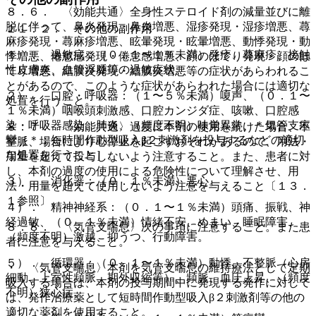
８．６． 〈効能共通〉全身性ステロイド剤の減量並びに離
脱に伴って、鼻炎発現・鼻炎増悪、湿疹発現・湿疹増悪、蕁
１１．２． その他の副作用
麻疹発現・蕁麻疹増悪、眩暈発現・眩暈増悪、動悸発現・動
１）． 過敏症：（０．１〜１％未満）発疹、蕁麻疹、接触
悸増悪、倦怠感発現・倦怠感増悪、顔のほてり発現・顔のほ
性皮膚炎、血管浮腫等の過敏症状。
てり増悪、結膜炎発現・結膜炎増悪等の症状があらわれるこ
とがあるので、このような症状があらわれた場合には適切な
２）． 口腔・呼吸器：（１〜５％未満）嗄声、（０．１〜
処置を行うこと。
１％未満）咽喉頭刺激感、口腔カンジダ症、咳嗽、口腔感
染・呼吸器感染、肺炎、（頻度不明）味覚異常、＊気管支痙
８．７． 〈効能共通〉過度に本剤の使用を続けた場合、不
攣［＊：短時間作動型吸入β２刺激剤を投与するなどの適切
整脈、場合により心停止を起こすおそれがあるので、用法・
な処置を行うこと］。
用量を超えて投与しないよう注意すること。また、患者に対
し、本剤の過度の使用による危険性について理解させ、用
３）． 消化器：（０．１％未満）悪心。
法・用量を超えて使用しないよう注意を与えること〔１３．
１参照〕。
４）． 精神神経系：（０．１〜１％未満）頭痛、振戦、神
経過敏、（０．１％未満）情緒不安、めまい、睡眠障害、
８．８． 〈気管支喘息〉次の事項に注意すること。また患
（頻度不明）激越、抑うつ、行動障害。
者に注意を与えること。
５）． 循環器：（０．１〜１％未満）動悸、不整脈（心房
・ 〈気管支喘息〉本剤を気管支喘息の維持療法として定期
細動、上室性頻脈、期外収縮等）、頻脈、血圧上昇、（頻度
吸入する場合は、本剤の投与期間中に発現する発作に対して
不明）狭心症。
は、発作治療薬として短時間作動型吸入β２刺激剤等の他の
適切な薬剤を使用すること。