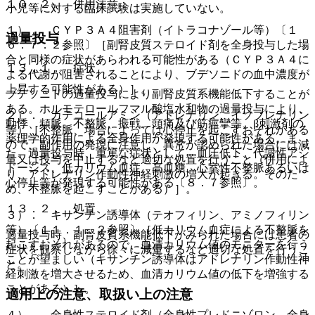
１０．２． 併用注意：
小児等に対する臨床試験は実施していない。
１）． ＣＹＰ３Ａ４阻害剤（イトラコナゾール等）〔１
過量投与
６．７．２参照〕［副腎皮質ステロイド剤を全身投与した場
合と同様の症状があらわれる可能性がある（ＣＹＰ３Ａ４に
１３．１． 症状
よる代謝が阻害されることにより、ブデソニドの血中濃度が
上昇する可能性がある）］。
ブデソニドの過量投与により副腎皮質系機能低下することが
ある。ホルモテロールフマル酸塩水和物の過量投与により、
２）． カテコールアミン（アドレナリン、イソプレナリン
動悸、頻脈、不整脈、振戦、頭痛及び筋痙攣等、β刺激剤の
等）［不整脈、場合によっては心停止を起こすおそれがある
薬理学的作用による全身作用が発現する可能性がある。ま
ので、副作用の発現に注意し、異常が認められた場合には減
た、過量投与時、重篤な症状として、血圧低下、代謝性アシ
量又は投与を中止するなど適切な処置を行うこと（併用によ
ドーシス、低カリウム血症、高血糖、心室性不整脈あるいは
り、アドレナリン作動性神経刺激の増大が起きる。そのた
心停止等が発現する可能性がある〔８．７参照〕。
め、不整脈を起こすことがある）］。
１３．２． 処置
３）． キサンチン誘導体（テオフィリン、アミノフィリン
等）〔１１．１．２参照〕［低カリウム血症による不整脈を
過量投与時、副腎皮質系機能低下がみられた場合には患者の
起こすおそれがあるので、血清カリウム値のモニターを行う
症状を観察しながら徐々に減量するなど適切な処置を行うこ
ことが望ましい（キサンチン誘導体はアドレナリン作動性神
と。
経刺激を増大させるため、血清カリウム値の低下を増強する
ことがある）］。
適用上の注意、取扱い上の注意
４）． 全身性ステロイド剤（全身性プレドニゾロン、全身