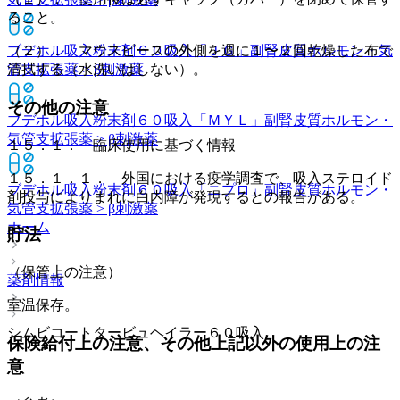
ること。
ブデホル吸入粉末剤６０吸入「ＪＧ」
副腎皮質ホルモン・気
（２）． マウスピースの外側を週に１〜２回乾燥した布で
管支拡張薬 > β刺激薬
清拭する（水洗いはしない）。
その他の注意
ブデホル吸入粉末剤６０吸入「ＭＹＬ」
副腎皮質ホルモン・
気管支拡張薬 > β刺激薬
１５．１． 臨床使用に基づく情報
１５．１．１． 外国における疫学調査で、吸入ステロイド
ブデホル吸入粉末剤６０吸入「ニプロ」
副腎皮質ホルモン・
剤投与によりまれに白内障が発現するとの報告がある。
気管支拡張薬 > β刺激薬
ホーム
貯法
（保管上の注意）
薬剤情報
室温保存。
シムビコートタービュヘイラー６０吸入
保険給付上の注意、その他上記以外の使用上の注
意