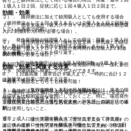
行うこと。
１吸入１日２回、症状に応じ１回４吸入１日２回まで。
効能・効果
２）． 維持療法に加えて頓用吸入としても使用する場合
（維持療法として１回１吸入あるいは２吸入を１日２回投与
１）． 気管支喘息（吸入ステロイド剤及び長時間作動型吸
している患者で可能）：
入β２刺激剤の併用が必要な場合）。
@． 発作発現時の頓用吸入としての用法・用量：１吸入行
２）． 慢性閉塞性肺疾患（慢性気管支炎・肺気腫）の諸症
い、数分経過しても発作が持続する場合、さらに１吸入す
状の緩解（吸入ステロイド剤及び長時間作動型吸入β２刺激
る。必要に応じてこれを繰り返す。
薬剤情報
剤の併用が必要な場合）。
A． １回の発作発現における吸入可能回数：６吸入まで。
薬剤写真、用法用量、効能効果や後発品の情報が一度に参照
効能・効果に関連する注意
でき、関連情報へ簡単にアクセスができます。
B． １日最高量：通常合計８吸入まで、一時的に合計１２
（効能又は効果に関連する注意）
吸入まで＊。
一般名、製品名どちらでも検索可能！
５．１． 〈気管支喘息〉本剤の投与開始前には、患者の喘
＊）維持療法及び頓用吸入としての使用の合計。
※ ご使用いただく際に、必ず最新の添付文書および安全性
息症状を比較的安定な状態にしておくこと。特に、喘息発作
情報も併せてご確認下さい。
〈慢性閉塞性肺疾患（慢性気管支炎・肺気腫）の諸症状の緩
重積状態又は喘息の急激な悪化状態のときには原則として本
解〉
剤は使用しないこと。
通常、成人には、１回２吸入（ブデソニドとして３２０μ
５．２． 〈慢性閉塞性肺疾患（慢性気管支炎・肺気腫）の
ｇ、ホルモテロールフマル酸塩水和物として９μｇ）を１日
諸症状の緩解〉慢性閉塞性肺疾患（慢性気管支炎・肺気腫）
※本製品は疾病の診断・治療・予防を目的としたプログラム
２回吸入投与する。