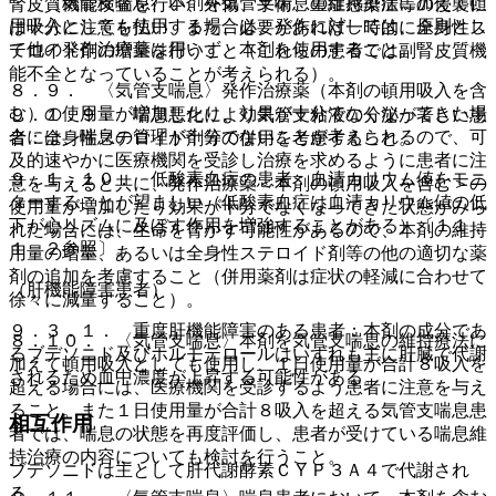
・ 〈気管支喘息〉本剤を気管支喘息の維持療法に加えて頓
腎皮質機能検査を行い、外傷、手術、重症感染症等の侵襲に
用吸入としても使用する場合は、発作に対しては、原則とし
は十分に注意を払い、また、必要があれば一時的に全身性ス
て他の発作治療薬は用いず、本剤を使用すること。
テロイド剤の増量を行うこと（これらの患者では副腎皮質機
能不全となっていることが考えられる）。
８．９． 〈気管支喘息〉発作治療薬（本剤の頓用吸入を含
む）の使用量が増加したり、効果が十分でなくなってきた場
９．１．９． 喘息悪化により気管支粘液の分泌が著しい患
合には、喘息の管理が十分でないことが考えられるので、可
者：全身性ステロイド剤等の併用を考慮すること。
及的速やかに医療機関を受診し治療を求めるように患者に注
９．１．１０． 低酸素血症の患者：血清カリウム値をモニ
意を与えると共に、発作治療薬＜本剤の頓用吸入を含む＞の
ターすることが望ましい（低酸素血症は血清カリウム値の低
使用量が増加したり効果が十分でなくなってきた状態がみら
下が心リズムに及ぼす作用を増強することがある）〔１１．
れた場合には、生命を脅かす可能性があるので、本剤の維持
１．２参照〕。
用量の増量、あるいは全身性ステロイド剤等の他の適切な薬
剤の追加を考慮すること（併用薬剤は症状の軽減に合わせて
（肝機能障害患者）
徐々に減量すること）。
９．３．１． 重度肝機能障害のある患者：本剤の成分であ
８．１０． 〈気管支喘息〉本剤を気管支喘息の維持療法に
るブデソニド及びホルモテロールはいずれも主に肝臓で代謝
加えて頓用吸入としても使用し、１日使用量が合計８吸入を
されるため血中濃度が上昇する可能性がある。
超える場合には、医療機関を受診するよう患者に注意を与え
ること。また１日使用量が合計８吸入を超える気管支喘息患
相互作用
者では、喘息の状態を再度評価し、患者が受けている喘息維
持治療の内容についても検討を行うこと。
ブデソニドは主として肝代謝酵素ＣＹＰ３Ａ４で代謝され
る。