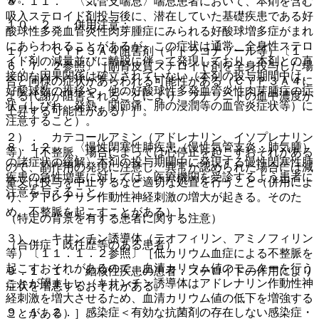
８．１１． 〈気管支喘息〉喘息患者において、本剤を含む
吸入ステロイド剤投与後に、潜在していた基礎疾患である好
１０．２． 併用注意：
酸球性多発血管炎性肉芽腫症にみられる好酸球増多症がまれ
にあらわれることがあるが、この症状は通常、全身性ステロ
１）． ＣＹＰ３Ａ４阻害剤（イトラコナゾール等）〔１
イド剤の減量並びに離脱に伴って発現しており、本剤との直
６．７．２参照〕［副腎皮質ステロイド剤を全身投与した場
接的な因果関係は確立されていない（本剤の投与期間中は、
合と同様の症状があらわれる可能性がある（ＣＹＰ３Ａ４に
好酸球数の推移や、他の好酸球性多発血管炎性肉芽腫症の症
よる代謝が阻害されることにより、ブデソニドの血中濃度が
状（しびれ、発熱、関節痛、肺の浸潤等の血管炎症状等）に
上昇する可能性がある）］。
注意すること）。
２）． カテコールアミン（アドレナリン、イソプレナリン
８．１２． 〈慢性閉塞性肺疾患（慢性気管支炎・肺気腫）
等）［不整脈、場合によっては心停止を起こすおそれがある
の諸症状の緩解〉本剤の投与期間中に発現する慢性閉塞性肺
ので、副作用の発現に注意し、異常が認められた場合には減
疾患の急性増悪に対しては、医療機関を受診するよう患者に
量又は投与を中止するなど適切な処置を行うこと（併用によ
注意を与えること。
り、アドレナリン作動性神経刺激の増大が起きる。そのた
め、不整脈を起こすことがある）］。
（特定の背景を有する患者に関する注意）
３）． キサンチン誘導体（テオフィリン、アミノフィリン
（合併症・既往歴等のある患者）
等）〔１１．１．２参照〕［低カリウム血症による不整脈を
起こすおそれがあるので、血清カリウム値のモニターを行う
９．１．１． 結核性疾患の患者：ステロイドの作用により
ことが望ましい（キサンチン誘導体はアドレナリン作動性神
症状を増悪するおそれがある。
経刺激を増大させるため、血清カリウム値の低下を増強する
９．１．２． 感染症＜有効な抗菌剤の存在しない感染症・
ことがある）］。