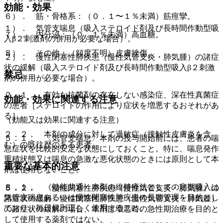
効能・効果
６）． 筋・骨格系：（０．１〜１％未満）筋痙攣。
１）． 気管支喘息（吸入ステロイド剤及び長時間作動型吸
７）． 内分泌：（０．１％未満）高血糖。
入β２刺激剤の併用が必要な場合）。
８）． その他：（頻度不明）皮膚挫傷。
２）． 慢性閉塞性肺疾患（慢性気管支炎・肺気腫）の諸症
状の緩解（吸入ステロイド剤及び長時間作動型吸入β２刺激
禁忌
剤の併用が必要な場合）。
２．１． 有効な抗菌剤の存在しない感染症、深在性真菌症
効能・効果に関連する注意
の患者［ステロイドの作用により症状を増悪するおそれがあ
る］。
（効能又は効果に関連する注意）
２．２． 本剤の成分に対して過敏症（接触性皮膚炎を含
５．１． 〈気管支喘息〉本剤の投与開始前には、患者の喘
む）の既往歴のある患者。
息症状を比較的安定な状態にしておくこと。特に、喘息発作
重積状態又は喘息の急激な悪化状態のときには原則として本
重要な基本的注意
剤は使用しないこと。
８．１． 〈効能共通〉本剤の維持療法としての定期吸入は
５．２． 〈慢性閉塞性肺疾患（慢性気管支炎・肺気腫）の
気管支喘息あるいは慢性閉塞性肺疾患の長期管理を目的とし
諸症状の緩解〉慢性閉塞性肺疾患（慢性気管支炎・肺気腫）
ており、毎日規則正しく使用すること。
の諸症状の緩解の場合、本剤は増悪時の急性期治療を目的と
して使用する薬剤ではない。