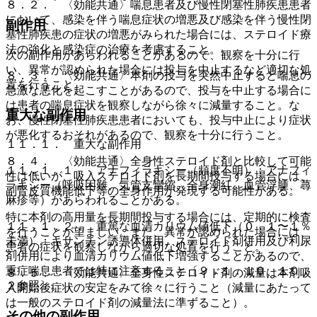
８．２． 〈効能共通〉喘息患者及び慢性閉塞性肺疾患患者
において、感染を伴う喘息症状の増悪及び感染を伴う慢性閉
副作用
塞性肺疾患の症状の増悪がみられた場合には、ステロイド療
法の強化と感染症の治療を考慮すること。
次の副作用があらわれることがあるので、観察を十分に行
い、異常が認められた場合には投与を中止するなど適切な処
８．３． 〈効能共通〉本剤の投与を突然中止すると喘息の
置を行うこと。
急激な悪化を起こすことがあるので、投与を中止する場合に
は患者の喘息症状を観察しながら徐々に減量すること。な
重大な副作用
お、慢性閉塞性肺疾患患者においても、投与中止により症状
が悪化するおそれがあるので、観察を十分に行うこと。
１１．１． 重大な副作用
８．４． 〈効能共通〉全身性ステロイド剤と比較して可能
１１．１．１． アナフィラキシー（頻度不明）：アナフィ
性は低いが、吸入ステロイド剤を長期間投与する場合には、
ラキシー（呼吸困難、気管支攣縮、全身潮紅、血管浮腫、蕁
副腎皮質機能低下等の全身作用が発現する可能性がある。
麻疹等）があらわれることがある。
特に本剤の高用量を長期間投与する場合には、定期的に検査
１１．１．２． 重篤な血清カリウム値低下（０．１〜１％
を行うことが望ましい。また、異常が認められた場合には、
未満）：キサンチン誘導体併用、ステロイド剤併用及び利尿
患者の症状を観察しながら適切な処置を行うこと。
剤併用により血清カリウム値低下増強することがあるので、
重症喘息患者では特に注意すること〔９．１．１０、１０．
８．５． 〈効能共通〉全身性ステロイド剤の減量は本剤吸
２参照〕。
入開始後症状の安定をみて徐々に行うこと（減量にあたって
は一般のステロイド剤の減量法に準ずること）。
その他の副作用