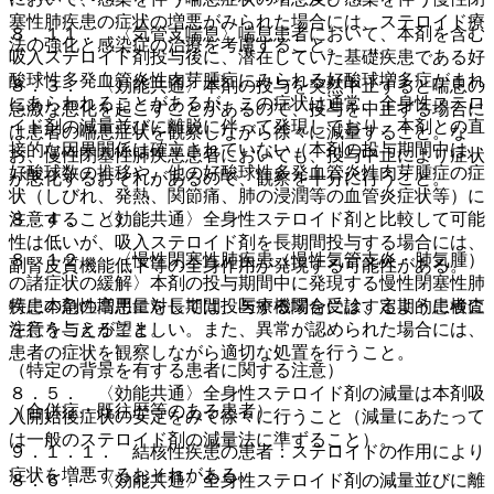
塞性肺疾患の症状の増悪がみられた場合には、ステロイド療
８．１１． 〈気管支喘息〉喘息患者において、本剤を含む
法の強化と感染症の治療を考慮すること。
吸入ステロイド剤投与後に、潜在していた基礎疾患である好
酸球性多発血管炎性肉芽腫症にみられる好酸球増多症がまれ
８．３． 〈効能共通〉本剤の投与を突然中止すると喘息の
にあらわれることがあるが、この症状は通常、全身性ステロ
急激な悪化を起こすことがあるので、投与を中止する場合に
イド剤の減量並びに離脱に伴って発現しており、本剤との直
は患者の喘息症状を観察しながら徐々に減量すること。な
接的な因果関係は確立されていない（本剤の投与期間中は、
お、慢性閉塞性肺疾患患者においても、投与中止により症状
好酸球数の推移や、他の好酸球性多発血管炎性肉芽腫症の症
が悪化するおそれがあるので、観察を十分に行うこと。
状（しびれ、発熱、関節痛、肺の浸潤等の血管炎症状等）に
８．４． 〈効能共通〉全身性ステロイド剤と比較して可能
注意すること）。
性は低いが、吸入ステロイド剤を長期間投与する場合には、
８．１２． 〈慢性閉塞性肺疾患（慢性気管支炎・肺気腫）
副腎皮質機能低下等の全身作用が発現する可能性がある。
の諸症状の緩解〉本剤の投与期間中に発現する慢性閉塞性肺
特に本剤の高用量を長期間投与する場合には、定期的に検査
疾患の急性増悪に対しては、医療機関を受診するよう患者に
を行うことが望ましい。また、異常が認められた場合には、
注意を与えること。
患者の症状を観察しながら適切な処置を行うこと。
（特定の背景を有する患者に関する注意）
８．５． 〈効能共通〉全身性ステロイド剤の減量は本剤吸
（合併症・既往歴等のある患者）
入開始後症状の安定をみて徐々に行うこと（減量にあたって
は一般のステロイド剤の減量法に準ずること）。
９．１．１． 結核性疾患の患者：ステロイドの作用により
症状を増悪するおそれがある。
８．６． 〈効能共通〉全身性ステロイド剤の減量並びに離