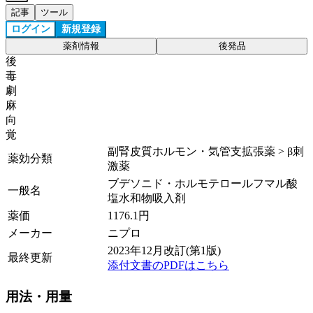
記事
ツール
ログイン
新規登録
薬剤情報
後発品
後
毒
劇
麻
向
覚
副腎皮質ホルモン・気管支拡張薬 > β刺
薬効分類
激薬
ブデソニド・ホルモテロールフマル酸
一般名
塩水和物吸入剤
薬価
1176.1
円
メーカー
ニプロ
2023年12月改訂(第1版)
最終更新
添付文書のPDFはこちら
用法・用量