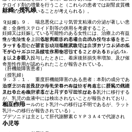
テロイド剤の増量を行うこと（これらの患者では副腎皮質機
妊婦・授乳婦
能不全となっていることが考えられる）。
９．１．９． 喘息悪化により気管支粘液の分泌が著しい患
（妊婦）
者：全身性ステロイド剤等の併用を考慮すること。
妊婦又は妊娠している可能性のある女性には、治療上の有益
９．１．１０． 低酸素血症の患者：血清カリウム値をモニ
性が危険性を上回ると判断される場合にのみ投与すること。
ターすることが望ましい（低酸素血症は血清カリウム値の低
ラットを用いた器官形成期毒性試験では、ブデソニド／ホル
下が心リズムに及ぼす作用を増強することがある）〔１１．
モテロールフマル酸塩水和物として１２／０．６６μｇ／ｋ
１．２参照〕。
ｇ以上を吸入投与したときに、着床後胚損失率増加、及び催
奇形性作用が認められたことが報告されている。
（肝機能障害患者）
（授乳婦）
９．３．１． 重度肝機能障害のある患者：本剤の成分であ
るブデソニド及びホルモテロールはいずれも主に肝臓で代謝
治療上の有益性及び母乳栄養の有益性を考慮し、授乳の継続
されるため血中濃度が上昇する可能性がある。
又は中止を検討すること（ブデソニドはヒト乳汁に移行する
が、乳児の血液中には検出されないことが報告されており、
相互作用
ホルモテロールのヒト乳汁への移行は不明であるが、ラット
乳汁への移行が報告されている）。
ブデソニドは主として肝代謝酵素ＣＹＰ３Ａ４で代謝され
小児等
る。