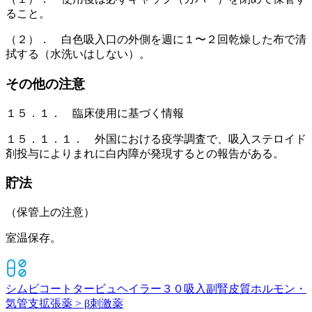
ること。
（２）． 白色吸入口の外側を週に１〜２回乾燥した布で清
拭する（水洗いはしない）。
その他の注意
１５．１． 臨床使用に基づく情報
１５．１．１． 外国における疫学調査で、吸入ステロイド
剤投与によりまれに白内障が発現するとの報告がある。
貯法
（保管上の注意）
室温保存。
シムビコートタービュヘイラー３０吸入
副腎皮質ホルモン・
気管支拡張薬 > β刺激薬