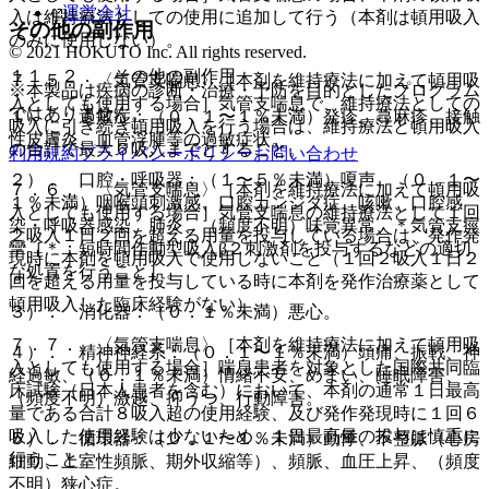
運営会社
入は維持療法としての使用に追加して行う（本剤は頓用吸入
その他の副作用
のみに使用しない）。
© 2021 HOKUTO Inc. All rights reserved.
１１．２． その他の副作用
７．５． 〈気管支喘息〉［本剤を維持療法に加えて頓用吸
※本製品は疾病の診断・治療・予防を目的としたプログラム
入としても使用する場合］気管支喘息で、維持療法としての
ではありません。
１）． 過敏症：（０．１〜１％未満）発疹、蕁麻疹、接触
吸入に引き続き頓用吸入を行う場合は、維持療法と頓用吸入
性皮膚炎、血管浮腫等の過敏症状。
の合計で最大６吸入までとすること。
利用規約
プライバシーポリシー
お問い合わせ
２）． 口腔・呼吸器：（１〜５％未満）嗄声、（０．１〜
７．６． 〈気管支喘息〉［本剤を維持療法に加えて頓用吸
１％未満）咽喉頭刺激感、口腔カンジダ症、咳嗽、口腔感
入としても使用する場合］気管支喘息の維持療法として１回
染・呼吸器感染、肺炎、（頻度不明）味覚異常、＊気管支痙
２吸入１日２回を超える用量を投与している場合は、発作発
攣［＊：短時間作動型吸入β２刺激剤を投与するなどの適切
現時に本剤を頓用吸入で使用しないこと（１回２吸入１日２
な処置を行うこと］。
回を超える用量を投与している時に本剤を発作治療薬として
頓用吸入した臨床経験がない）。
３）． 消化器：（０．１％未満）悪心。
７．７． 〈気管支喘息〉［本剤を維持療法に加えて頓用吸
４）． 精神神経系：（０．１〜１％未満）頭痛、振戦、神
入としても使用する場合］喘息患者を対象とした国際共同臨
経過敏、（０．１％未満）情緒不安、めまい、睡眠障害、
床試験（日本人患者を含む）において、本剤の通常１日最高
（頻度不明）激越、抑うつ、行動障害。
量である合計８吸入超の使用経験、及び発作発現時に１回６
吸入した使用経験は少ないため、１日最高量の投与は慎重に
５）． 循環器：（０．１〜１％未満）動悸、不整脈（心房
行うこと。
細動、上室性頻脈、期外収縮等）、頻脈、血圧上昇、（頻度
不明）狭心症。