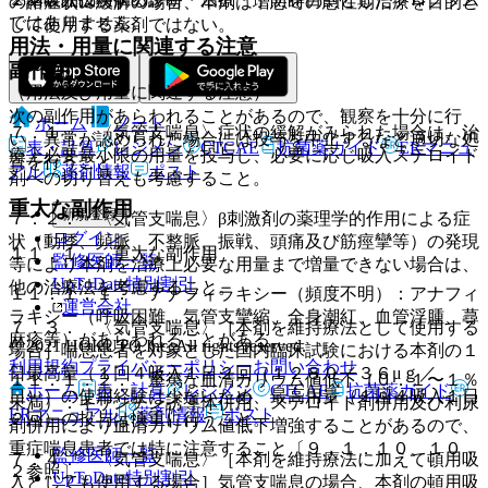
の諸症状の緩解の場合、本剤は増悪時の急性期治療を目的と
ではありません。
して使用する薬剤ではない。
用法・用量に関連する注意
副作用
（用法及び用量に関連する注意）
次の副作用があらわれることがあるので、観察を十分に行
ホーム
ノート
７．１． 〈気管支喘息〉症状の緩解がみられた場合は、治
い、異常が認められた場合には投与を中止するなど適切な処
表・計算
レジメン
CTCAE
抗菌薬ガイド
ERマニュ
療上必要最小限の用量を投与し、必要に応じ吸入ステロイド
置を行うこと。
アル
薬剤情報
ポスト
剤への切り替えも考慮すること。
重大な副作用
新規登録
７．２． 〈気管支喘息〉β刺激剤の薬理学的作用による症
ログイン
状（動悸、頻脈、不整脈、振戦、頭痛及び筋痙攣等）の発現
１１．１． 重大な副作用
監修医師一覧
等により本剤を治療上必要な用量まで増量できない場合は、
UpToDate特別割引
他の治療法を考慮すること。
１１．１．１． アナフィラキシー（頻度不明）：アナフィ
運営会社
ラキシー（呼吸困難、気管支攣縮、全身潮紅、血管浮腫、蕁
７．３． 〈気管支喘息〉［本剤を維持療法として使用する
麻疹等）があらわれることがある。
© 2021 HOKUTO Inc. All rights reserved.
場合］喘息患者を対象とした国内臨床試験における本剤の１
利用規約
プライバシーポリシー
お問い合わせ
日最高量（１回４吸入１日２回（１２８０／３６μｇ／
１１．１．２． 重篤な血清カリウム値低下（０．１〜１％
ホーム
表・計算
レジメン
CTCAE
抗菌薬ガイド
日））の使用経験は少ないため、最高用量（１回４吸入１日
未満）：キサンチン誘導体併用、ステロイド剤併用及び利尿
ERマニュアル
薬剤情報
ポスト
２回）の投与は慎重に行うこと。
剤併用により血清カリウム値低下増強することがあるので、
重症喘息患者では特に注意すること〔９．１．１０、１０．
監修医師一覧
７．４． 〈気管支喘息〉［本剤を維持療法に加えて頓用吸
２参照〕。
UpToDate特別割引
入としても使用する場合］気管支喘息の場合、本剤の頓用吸