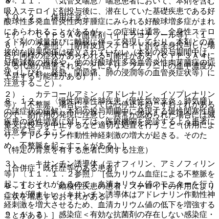
８．１１． 〈気管支喘息〉喘息患者において、本剤を含む
吸入ステロイド剤投与後に、潜在していた基礎疾患である好
１０．２． 併用注意：
酸球性多発血管炎性肉芽腫症にみられる好酸球増多症がまれ
にあらわれることがあるが、この症状は通常、全身性ステロ
１）． ＣＹＰ３Ａ４阻害剤（イトラコナゾール等）〔１
イド剤の減量並びに離脱に伴って発現しており、本剤との直
６．７．２参照〕［副腎皮質ステロイド剤を全身投与した場
接的な因果関係は確立されていない（本剤の投与期間中は、
合と同様の症状があらわれる可能性がある（ＣＹＰ３Ａ４に
好酸球数の推移や、他の好酸球性多発血管炎性肉芽腫症の症
よる代謝が阻害されることにより、ブデソニドの血中濃度が
状（しびれ、発熱、関節痛、肺の浸潤等の血管炎症状等）に
上昇する可能性がある）］。
注意すること）。
２）． カテコールアミン（アドレナリン、イソプレナリン
８．１２． 〈慢性閉塞性肺疾患（慢性気管支炎・肺気腫）
等）［不整脈、場合によっては心停止を起こすおそれがある
の諸症状の緩解〉本剤の投与期間中に発現する慢性閉塞性肺
ので、副作用の発現に注意し、異常が認められた場合には減
疾患の急性増悪に対しては、医療機関を受診するよう患者に
量又は投与を中止するなど適切な処置を行うこと（併用によ
注意を与えること。
り、アドレナリン作動性神経刺激の増大が起きる。そのた
め、不整脈を起こすことがある）］。
（特定の背景を有する患者に関する注意）
３）． キサンチン誘導体（テオフィリン、アミノフィリン
（合併症・既往歴等のある患者）
等）〔１１．１．２参照〕［低カリウム血症による不整脈を
起こすおそれがあるので、血清カリウム値のモニターを行う
９．１．１． 結核性疾患の患者：ステロイドの作用により
ことが望ましい（キサンチン誘導体はアドレナリン作動性神
症状を増悪するおそれがある。
経刺激を増大させるため、血清カリウム値の低下を増強する
９．１．２． 感染症＜有効な抗菌剤の存在しない感染症・
ことがある）］。