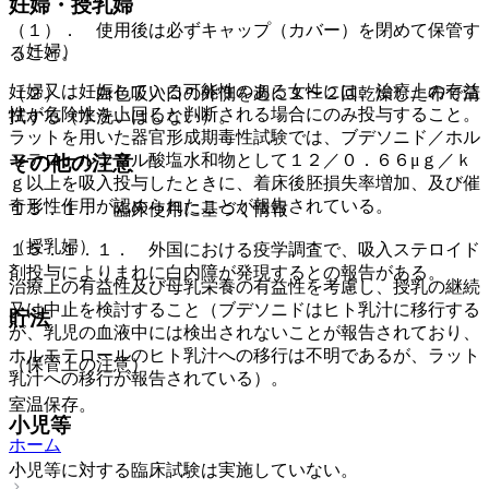
妊婦・授乳婦
（１）． 使用後は必ずキャップ（カバー）を閉めて保管す
（妊婦）
ること。
妊婦又は妊娠している可能性のある女性には、治療上の有益
（２）． 白色吸入口の外側を週に１〜２回乾燥した布で清
性が危険性を上回ると判断される場合にのみ投与すること。
拭する（水洗いはしない）。
ラットを用いた器官形成期毒性試験では、ブデソニド／ホル
モテロールフマル酸塩水和物として１２／０．６６μｇ／ｋ
その他の注意
ｇ以上を吸入投与したときに、着床後胚損失率増加、及び催
奇形性作用が認められたことが報告されている。
１５．１． 臨床使用に基づく情報
（授乳婦）
１５．１．１． 外国における疫学調査で、吸入ステロイド
剤投与によりまれに白内障が発現するとの報告がある。
治療上の有益性及び母乳栄養の有益性を考慮し、授乳の継続
又は中止を検討すること（ブデソニドはヒト乳汁に移行する
貯法
が、乳児の血液中には検出されないことが報告されており、
ホルモテロールのヒト乳汁への移行は不明であるが、ラット
（保管上の注意）
乳汁への移行が報告されている）。
室温保存。
小児等
ホーム
小児等に対する臨床試験は実施していない。