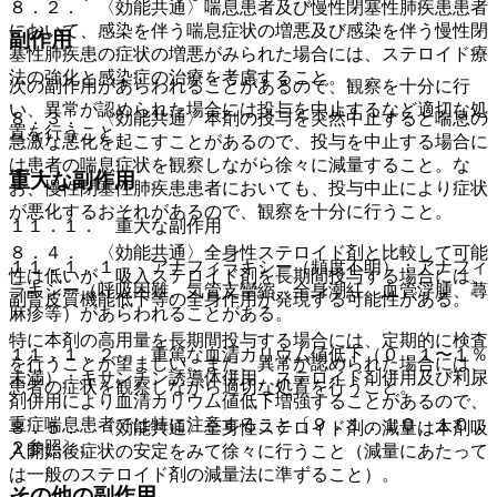
８．２． 〈効能共通〉喘息患者及び慢性閉塞性肺疾患患者
において、感染を伴う喘息症状の増悪及び感染を伴う慢性閉
副作用
塞性肺疾患の症状の増悪がみられた場合には、ステロイド療
法の強化と感染症の治療を考慮すること。
次の副作用があらわれることがあるので、観察を十分に行
い、異常が認められた場合には投与を中止するなど適切な処
８．３． 〈効能共通〉本剤の投与を突然中止すると喘息の
置を行うこと。
急激な悪化を起こすことがあるので、投与を中止する場合に
は患者の喘息症状を観察しながら徐々に減量すること。な
重大な副作用
お、慢性閉塞性肺疾患患者においても、投与中止により症状
が悪化するおそれがあるので、観察を十分に行うこと。
１１．１． 重大な副作用
８．４． 〈効能共通〉全身性ステロイド剤と比較して可能
１１．１．１． アナフィラキシー（頻度不明）：アナフィ
性は低いが、吸入ステロイド剤を長期間投与する場合には、
ラキシー（呼吸困難、気管支攣縮、全身潮紅、血管浮腫、蕁
副腎皮質機能低下等の全身作用が発現する可能性がある。
麻疹等）があらわれることがある。
特に本剤の高用量を長期間投与する場合には、定期的に検査
１１．１．２． 重篤な血清カリウム値低下（０．１〜１％
を行うことが望ましい。また、異常が認められた場合には、
未満）：キサンチン誘導体併用、ステロイド剤併用及び利尿
患者の症状を観察しながら適切な処置を行うこと。
剤併用により血清カリウム値低下増強することがあるので、
重症喘息患者では特に注意すること〔９．１．１０、１０．
８．５． 〈効能共通〉全身性ステロイド剤の減量は本剤吸
２参照〕。
入開始後症状の安定をみて徐々に行うこと（減量にあたって
は一般のステロイド剤の減量法に準ずること）。
その他の副作用