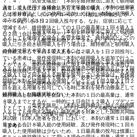
７．４． 〈気管支喘息〉［本剤を維持療法に加えて頓用吸
入としても使用する場合］気管支喘息の場合、本剤の頓用吸
通常、成人には、維持療法として１回１吸入（ブデソニドと
入は維持療法としての使用に追加して行う（本剤は頓用吸入
して１６０μｇ、ホルモテロールフマル酸塩水和物として
のみに使用しない）。
４．５μｇ）を１日２回吸入投与する。なお、症状に応じて
増減するが、維持療法としての１日の最高量は１回４吸入１
７．５． 〈気管支喘息〉［本剤を維持療法に加えて頓用吸
日２回（合計８吸入：ブデソニドとして１２８０μｇ、ホル
入としても使用する場合］気管支喘息で、維持療法としての
モテロールフマル酸塩水和物として３６μｇ）までとする。
吸入に引き続き頓用吸入を行う場合は、維持療法と頓用吸入
の合計で最大６吸入までとすること。
維持療法として１回１吸入あるいは２吸入を１日２回投与し
ている患者は、発作発現時に本剤の頓用吸入を追加で行うこ
７．６． 〈気管支喘息〉［本剤を維持療法に加えて頓用吸
とができる。本剤を維持療法に加えて頓用吸入する場合は、
入としても使用する場合］気管支喘息の維持療法として１回
発作発現時に１吸入する。数分経過しても発作が持続する場
２吸入１日２回を超える用量を投与している場合は、発作発
合には、さらに追加で１吸入する。必要に応じてこれを繰り
現時に本剤を頓用吸入で使用しないこと（１回２吸入１日２
返すが、１回の発作発現につき、最大６吸入までとする。
回を超える用量を投与している時に本剤を発作治療薬として
頓用吸入した臨床経験がない）。
維持療法と頓用吸入を合計した本剤の１日の最高量は、通常
８吸入までとするが、一時的に１日合計１２吸入（ブデソニ
７．７． 〈気管支喘息〉［本剤を維持療法に加えて頓用吸
ドとして１９２０μｇ、ホルモテロールフマル酸塩水和物と
入としても使用する場合］喘息患者を対象とした国際共同臨
して５４μｇ）まで増量可能である。
床試験（日本人患者を含む）において、本剤の通常１日最高
量である合計８吸入超の使用経験、及び発作発現時に１回６
（参考）
吸入した使用経験は少ないため、１日最高量の投与は慎重に
１）． 維持療法として用いる場合の用法・用量：通常１回