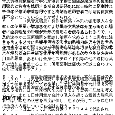
・ 〈気管支喘息〉本剤を気管支喘息の維持療法に加えて頓
腎皮質機能検査を行い、外傷、手術、重症感染症等の侵襲に
用吸入としても使用する場合は、発作に対しては、原則とし
は十分に注意を払い、また、必要があれば一時的に全身性ス
て他の発作治療薬は用いず、本剤を使用すること。
テロイド剤の増量を行うこと（これらの患者では副腎皮質機
能不全となっていることが考えられる）。
８．９． 〈気管支喘息〉発作治療薬（本剤の頓用吸入を含
む）の使用量が増加したり、効果が十分でなくなってきた場
９．１．９． 喘息悪化により気管支粘液の分泌が著しい患
合には、喘息の管理が十分でないことが考えられるので、可
者：全身性ステロイド剤等の併用を考慮すること。
及的速やかに医療機関を受診し治療を求めるように患者に注
９．１．１０． 低酸素血症の患者：血清カリウム値をモニ
意を与えると共に、発作治療薬＜本剤の頓用吸入を含む＞の
ターすることが望ましい（低酸素血症は血清カリウム値の低
使用量が増加したり効果が十分でなくなってきた状態がみら
下が心リズムに及ぼす作用を増強することがある）〔１１．
れた場合には、生命を脅かす可能性があるので、本剤の維持
１．２参照〕。
用量の増量、あるいは全身性ステロイド剤等の他の適切な薬
剤の追加を考慮すること（併用薬剤は症状の軽減に合わせて
（肝機能障害患者）
徐々に減量すること）。
９．３．１． 重度肝機能障害のある患者：本剤の成分であ
８．１０． 〈気管支喘息〉本剤を気管支喘息の維持療法に
るブデソニド及びホルモテロールはいずれも主に肝臓で代謝
加えて頓用吸入としても使用し、１日使用量が合計８吸入を
されるため血中濃度が上昇する可能性がある。
超える場合には、医療機関を受診するよう患者に注意を与え
ること。また１日使用量が合計８吸入を超える気管支喘息患
相互作用
者では、喘息の状態を再度評価し、患者が受けている喘息維
持治療の内容についても検討を行うこと。
ブデソニドは主として肝代謝酵素ＣＹＰ３Ａ４で代謝され
る。