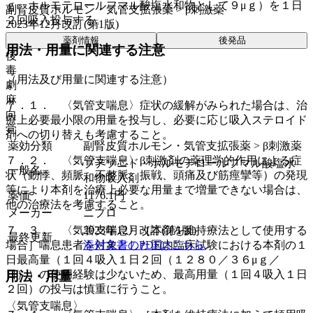
ｇ、ホルモテロールフマル酸塩水和物として９μｇ）を１日
副腎皮質ホルモン・気管支拡張薬 > β刺激薬
２回吸入投与する。
2023年12月改訂(第1版)
薬剤情報
後発品
用法・用量に関連する注意
後
毒
（用法及び用量に関連する注意）
劇
麻
７．１． 〈気管支喘息〉症状の緩解がみられた場合は、治
向
療上必要最小限の用量を投与し、必要に応じ吸入ステロイド
覚
剤への切り替えも考慮すること。
薬効分類
副腎皮質ホルモン・気管支拡張薬 > β刺激薬
７．２． 〈気管支喘息〉β刺激剤の薬理学的作用による症
ブデソニド・ホルモテロールフマル酸塩水
一般名
状（動悸、頻脈、不整脈、振戦、頭痛及び筋痙攣等）の発現
和物吸入剤
等により本剤を治療上必要な用量まで増量できない場合は、
薬価
1176.1
円
他の治療法を考慮すること。
メーカー
ニプロ
７．３． 〈気管支喘息〉［本剤を維持療法として使用する
2023年12月改訂(第1版)
最終更新
場合］喘息患者を対象とした国内臨床試験における本剤の１
添付文書のPDFはこちら
日最高量（１回４吸入１日２回（１２８０／３６μｇ／
日））の使用経験は少ないため、最高用量（１回４吸入１日
用法・用量
２回）の投与は慎重に行うこと。
〈気管支喘息〉