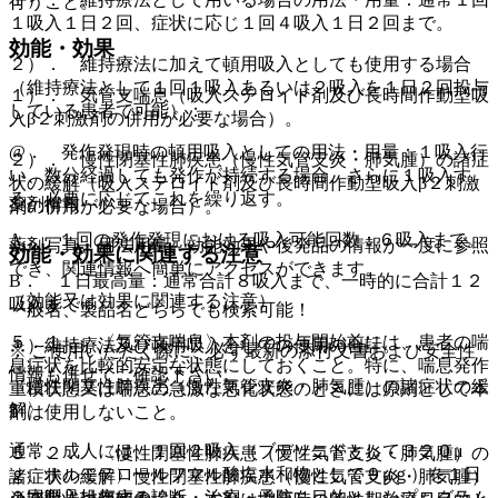
行うこと。
１吸入１日２回、症状に応じ１回４吸入１日２回まで。
効能・効果
２）． 維持療法に加えて頓用吸入としても使用する場合
（維持療法として１回１吸入あるいは２吸入を１日２回投与
１）． 気管支喘息（吸入ステロイド剤及び長時間作動型吸
している患者で可能）：
入β２刺激剤の併用が必要な場合）。
@． 発作発現時の頓用吸入としての用法・用量：１吸入行
２）． 慢性閉塞性肺疾患（慢性気管支炎・肺気腫）の諸症
い、数分経過しても発作が持続する場合、さらに１吸入す
状の緩解（吸入ステロイド剤及び長時間作動型吸入β２刺激
る。必要に応じてこれを繰り返す。
薬剤情報
剤の併用が必要な場合）。
A． １回の発作発現における吸入可能回数：６吸入まで。
薬剤写真、用法用量、効能効果や後発品の情報が一度に参照
効能・効果に関連する注意
でき、関連情報へ簡単にアクセスができます。
B． １日最高量：通常合計８吸入まで、一時的に合計１２
（効能又は効果に関連する注意）
吸入まで＊。
一般名、製品名どちらでも検索可能！
５．１． 〈気管支喘息〉本剤の投与開始前には、患者の喘
＊）維持療法及び頓用吸入としての使用の合計。
※ ご使用いただく際に、必ず最新の添付文書および安全性
息症状を比較的安定な状態にしておくこと。特に、喘息発作
情報も併せてご確認下さい。
〈慢性閉塞性肺疾患（慢性気管支炎・肺気腫）の諸症状の緩
重積状態又は喘息の急激な悪化状態のときには原則として本
解〉
剤は使用しないこと。
通常、成人には、１回２吸入（ブデソニドとして３２０μ
５．２． 〈慢性閉塞性肺疾患（慢性気管支炎・肺気腫）の
ｇ、ホルモテロールフマル酸塩水和物として９μｇ）を１日
諸症状の緩解〉慢性閉塞性肺疾患（慢性気管支炎・肺気腫）
※本製品は疾病の診断・治療・予防を目的としたプログラム
２回吸入投与する。