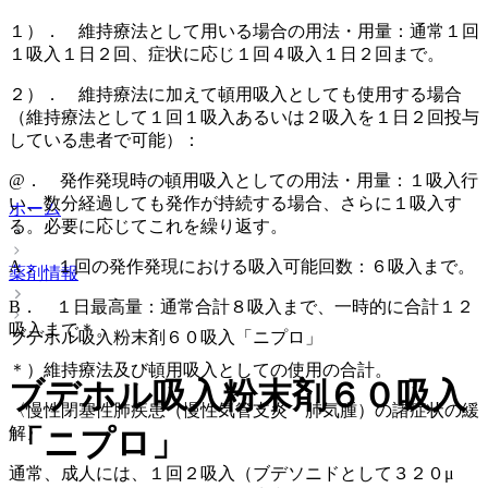
１）． 維持療法として用いる場合の用法・用量：通常１回
１吸入１日２回、症状に応じ１回４吸入１日２回まで。
２）． 維持療法に加えて頓用吸入としても使用する場合
（維持療法として１回１吸入あるいは２吸入を１日２回投与
している患者で可能）：
@． 発作発現時の頓用吸入としての用法・用量：１吸入行
い、数分経過しても発作が持続する場合、さらに１吸入す
ホーム
る。必要に応じてこれを繰り返す。
A． １回の発作発現における吸入可能回数：６吸入まで。
薬剤情報
B． １日最高量：通常合計８吸入まで、一時的に合計１２
吸入まで＊。
ブデホル吸入粉末剤６０吸入「ニプロ」
＊）維持療法及び頓用吸入としての使用の合計。
ブデホル吸入粉末剤６０吸入
〈慢性閉塞性肺疾患（慢性気管支炎・肺気腫）の諸症状の緩
解〉
「ニプロ」
通常、成人には、１回２吸入（ブデソニドとして３２０μ