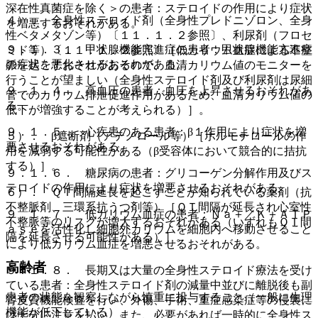
深在性真菌症を除く＞の患者：ステロイドの作用により症状
４）． 全身性ステロイド剤（全身性プレドニゾロン、全身
を増悪するおそれがある。
性ベタメタゾン等）〔１１．１．２参照〕、利尿剤（フロセ
９．１．３． 甲状腺機能亢進症の患者：甲状腺機能亢進症
ミド等）〔１１．１．２参照〕［低カリウム血症による不整
の症状を悪化させるおそれがある。
脈を起こすおそれがあるので、血清カリウム値のモニターを
行うことが望ましい（全身性ステロイド剤及び利尿剤は尿細
９．１．４． 高血圧の患者：血圧を上昇させるおそれがあ
管でのカリウム排泄促進作用があるため、血清カリウム値の
る。
低下が増強することが考えられる）］。
９．１．５． 心疾患のある患者：β１作用により症状を増
５）． β遮断剤（アテノロール等）［ホルモテロールの作
悪させるおそれがある。
用を減弱する可能性がある（β受容体において競合的に拮抗
する）］。
９．１．６． 糖尿病の患者：グリコーゲン分解作用及びス
テロイドの作用により症状を増悪させるおそれがある。
６）． ＱＴ間隔延長を起こすことが知られている薬剤（抗
不整脈剤、三環系抗うつ剤等）［ＱＴ間隔が延長され心室性
９．１．７． 低カリウム血症の患者：Ｎａ＋／Ｋ＋ＡＴＰ
不整脈等のリスクが増大するおそれがある（いずれもＱＴ間
ａｓｅを活性化し細胞外カリウムを細胞内へ移動させること
隔を延長させる可能性がある）］。
により低カリウム血症を増悪させるおそれがある。
高齢者
９．１．８． 長期又は大量の全身性ステロイド療法を受け
ている患者：全身性ステロイド剤の減量中並びに離脱後も副
患者の状態を観察しながら慎重に投与すること（一般に生理
腎皮質機能検査を行い、外傷、手術、重症感染症等の侵襲に
機能が低下している）。
は十分に注意を払い、また、必要があれば一時的に全身性ス