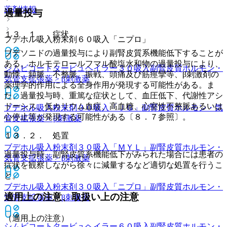
薬剤情報
過量投与
１３．１． 症状
ブデホル吸入粉末剤６０吸入「ニプロ」
ブデソニドの過量投与により副腎皮質系機能低下することが
ある。ホルモテロールフマル酸塩水和物の過量投与により、
シムビコートタービュヘイラー３０吸入
副腎皮質ホルモン・
動悸、頻脈、不整脈、振戦、頭痛及び筋痙攣等、β刺激剤の
気管支拡張薬 > β刺激薬
薬理学的作用による全身作用が発現する可能性がある。ま
た、過量投与時、重篤な症状として、血圧低下、代謝性アシ
ドーシス、低カリウム血症、高血糖、心室性不整脈あるいは
ブデホル吸入粉末剤３０吸入「ＪＧ」
副腎皮質ホルモン・気
心停止等が発現する可能性がある〔８．７参照〕。
管支拡張薬 > β刺激薬
１３．２． 処置
ブデホル吸入粉末剤３０吸入「ＭＹＬ」
副腎皮質ホルモン・
過量投与時、副腎皮質系機能低下がみられた場合には患者の
気管支拡張薬 > β刺激薬
症状を観察しながら徐々に減量するなど適切な処置を行うこ
と。
ブデホル吸入粉末剤３０吸入「ニプロ」
副腎皮質ホルモン・
適用上の注意、取扱い上の注意
気管支拡張薬 > β刺激薬
（適用上の注意）
シムビコートタービュヘイラー６０吸入
副腎皮質ホルモン・