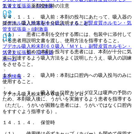
気管支拡張薬 > β刺激薬
１４．１． 薬剤交付時の注意
１４．１．１． 吸入前：本剤の投与にあたって、吸入器の
ブデホル吸入粉末剤６０吸入「ＪＧ」
副腎皮質ホルモン・気
操作法、吸入法等を十分に説明すること。
管支拡張薬 > β刺激薬
（１）． 患者に本剤を交付する際には、包装中に添付して
いる患者用説明文書を渡し、使用方法を指導すること。
ブデホル吸入粉末剤６０吸入「ＭＹＬ」
副腎皮質ホルモン・
（２）． 初めて本剤を投与する患者には、本剤が十分に気
気管支拡張薬 > β刺激薬
道に到達するよう吸入方法をよく説明したうえ、吸入の訓練
ホーム
をさせること。
１４．１．２． 吸入時：本剤は口腔内への吸入投与のみに
薬剤情報
使用すること。
１４．１．３． 吸入後：口腔カンジダ症又は嗄声の予防の
ブデホル吸入粉末剤６０吸入「ニプロ」
ため、本剤吸入後に、うがいを実施するよう患者を指導する
（ただし、うがいが困難な患者には、うがいではなく口腔内
をすすぐよう指導する）。
１４．１．４． 保管時
（１）． 使用後は必ずキャップ（カバー）を閉めて保管す