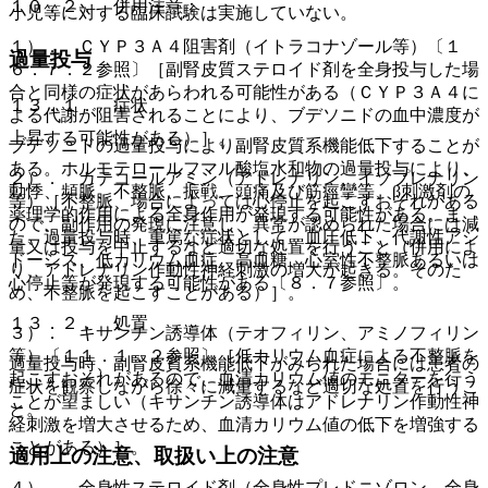
１０．２． 併用注意：
小児等に対する臨床試験は実施していない。
１）． ＣＹＰ３Ａ４阻害剤（イトラコナゾール等）〔１
過量投与
６．７．２参照〕［副腎皮質ステロイド剤を全身投与した場
合と同様の症状があらわれる可能性がある（ＣＹＰ３Ａ４に
１３．１． 症状
よる代謝が阻害されることにより、ブデソニドの血中濃度が
上昇する可能性がある）］。
ブデソニドの過量投与により副腎皮質系機能低下することが
ある。ホルモテロールフマル酸塩水和物の過量投与により、
２）． カテコールアミン（アドレナリン、イソプレナリン
動悸、頻脈、不整脈、振戦、頭痛及び筋痙攣等、β刺激剤の
等）［不整脈、場合によっては心停止を起こすおそれがある
薬理学的作用による全身作用が発現する可能性がある。ま
ので、副作用の発現に注意し、異常が認められた場合には減
た、過量投与時、重篤な症状として、血圧低下、代謝性アシ
量又は投与を中止するなど適切な処置を行うこと（併用によ
ドーシス、低カリウム血症、高血糖、心室性不整脈あるいは
り、アドレナリン作動性神経刺激の増大が起きる。そのた
心停止等が発現する可能性がある〔８．７参照〕。
め、不整脈を起こすことがある）］。
１３．２． 処置
３）． キサンチン誘導体（テオフィリン、アミノフィリン
等）〔１１．１．２参照〕［低カリウム血症による不整脈を
過量投与時、副腎皮質系機能低下がみられた場合には患者の
起こすおそれがあるので、血清カリウム値のモニターを行う
症状を観察しながら徐々に減量するなど適切な処置を行うこ
ことが望ましい（キサンチン誘導体はアドレナリン作動性神
と。
経刺激を増大させるため、血清カリウム値の低下を増強する
ことがある）］。
適用上の注意、取扱い上の注意
４）． 全身性ステロイド剤（全身性プレドニゾロン、全身