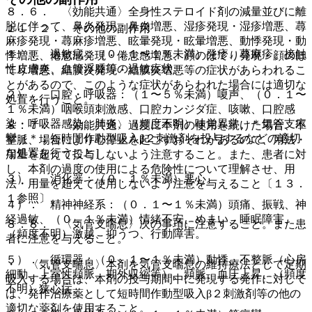
８．６． 〈効能共通〉全身性ステロイド剤の減量並びに離
脱に伴って、鼻炎発現・鼻炎増悪、湿疹発現・湿疹増悪、蕁
１１．２． その他の副作用
麻疹発現・蕁麻疹増悪、眩暈発現・眩暈増悪、動悸発現・動
１）． 過敏症：（０．１〜１％未満）発疹、蕁麻疹、接触
悸増悪、倦怠感発現・倦怠感増悪、顔のほてり発現・顔のほ
性皮膚炎、血管浮腫等の過敏症状。
てり増悪、結膜炎発現・結膜炎増悪等の症状があらわれるこ
とがあるので、このような症状があらわれた場合には適切な
２）． 口腔・呼吸器：（１〜５％未満）嗄声、（０．１〜
処置を行うこと。
１％未満）咽喉頭刺激感、口腔カンジダ症、咳嗽、口腔感
染・呼吸器感染、肺炎、（頻度不明）味覚異常、＊気管支痙
８．７． 〈効能共通〉過度に本剤の使用を続けた場合、不
攣［＊：短時間作動型吸入β２刺激剤を投与するなどの適切
整脈、場合により心停止を起こすおそれがあるので、用法・
な処置を行うこと］。
用量を超えて投与しないよう注意すること。また、患者に対
し、本剤の過度の使用による危険性について理解させ、用
３）． 消化器：（０．１％未満）悪心。
法・用量を超えて使用しないよう注意を与えること〔１３．
１参照〕。
４）． 精神神経系：（０．１〜１％未満）頭痛、振戦、神
経過敏、（０．１％未満）情緒不安、めまい、睡眠障害、
８．８． 〈気管支喘息〉次の事項に注意すること。また患
（頻度不明）激越、抑うつ、行動障害。
者に注意を与えること。
５）． 循環器：（０．１〜１％未満）動悸、不整脈（心房
・ 〈気管支喘息〉本剤を気管支喘息の維持療法として定期
細動、上室性頻脈、期外収縮等）、頻脈、血圧上昇、（頻度
吸入する場合は、本剤の投与期間中に発現する発作に対して
不明）狭心症。
は、発作治療薬として短時間作動型吸入β２刺激剤等の他の
適切な薬剤を使用すること。