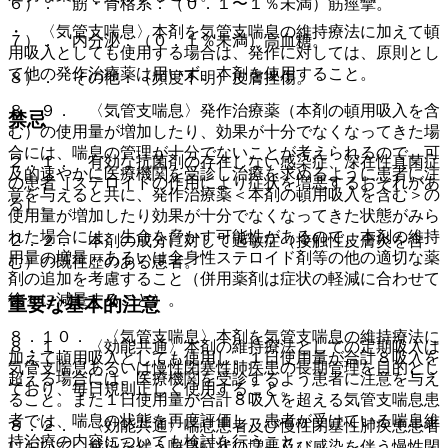
６）． 筋・骨格系：（０．１〜１％未満）筋痙攣。
・ 〈気管支喘息〉本剤を気管支喘息の維持療法に加えて頓
７）． 内分泌：（０．１％未満）高血糖。
用吸入としても使用する場合は、発作に対しては、原則とし
て他の発作治療薬は用いず、本剤を使用すること。
８）． その他：（頻度不明）皮膚挫傷。
８．９． 〈気管支喘息〉発作治療薬（本剤の頓用吸入を含
禁忌
む）の使用量が増加したり、効果が十分でなくなってきた場
合には、喘息の管理が十分でないことが考えられるので、可
２．１． 有効な抗菌剤の存在しない感染症、深在性真菌症
及的速やかに医療機関を受診し治療を求めるように患者に注
の患者［ステロイドの作用により症状を増悪するおそれがあ
意を与えると共に、発作治療薬＜本剤の頓用吸入を含む＞の
る］。
使用量が増加したり効果が十分でなくなってきた状態がみら
れた場合には、生命を脅かす可能性があるので、本剤の維持
２．２． 本剤の成分に対して過敏症（接触性皮膚炎を含
用量の増量、あるいは全身性ステロイド剤等の他の適切な薬
む）の既往歴のある患者。
剤の追加を考慮すること（併用薬剤は症状の軽減に合わせて
徐々に減量すること）。
重要な基本的注意
８．１０． 〈気管支喘息〉本剤を気管支喘息の維持療法に
８．１． 〈効能共通〉本剤の維持療法としての定期吸入は
加えて頓用吸入としても使用し、１日使用量が合計８吸入を
気管支喘息あるいは慢性閉塞性肺疾患の長期管理を目的とし
超える場合には、医療機関を受診するよう患者に注意を与え
ており、毎日規則正しく使用すること。
ること。また１日使用量が合計８吸入を超える気管支喘息患
者では、喘息の状態を再度評価し、患者が受けている喘息維
８．２． 〈効能共通〉喘息患者及び慢性閉塞性肺疾患患者
持治療の内容についても検討を行うこと。
において、感染を伴う喘息症状の増悪及び感染を伴う慢性閉