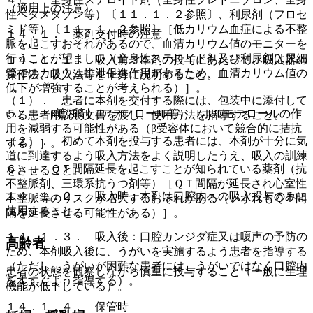
（適用上の注意）
性ベタメタゾン等）〔１１．１．２参照〕、利尿剤（フロセ
ミド等）〔１１．１．２参照〕［低カリウム血症による不整
１４．１． 薬剤交付時の注意
脈を起こすおそれがあるので、血清カリウム値のモニターを
行うことが望ましい（全身性ステロイド剤及び利尿剤は尿細
１４．１．１． 吸入前：本剤の投与にあたって、吸入器の
管でのカリウム排泄促進作用があるため、血清カリウム値の
操作法、吸入法等を十分に説明すること。
低下が増強することが考えられる）］。
（１）． 患者に本剤を交付する際には、包装中に添付して
５）． β遮断剤（アテノロール等）［ホルモテロールの作
いる患者用説明文書を渡し、使用方法を指導すること。
用を減弱する可能性がある（β受容体において競合的に拮抗
（２）． 初めて本剤を投与する患者には、本剤が十分に気
する）］。
道に到達するよう吸入方法をよく説明したうえ、吸入の訓練
６）． ＱＴ間隔延長を起こすことが知られている薬剤（抗
をさせること。
不整脈剤、三環系抗うつ剤等）［ＱＴ間隔が延長され心室性
１４．１．２． 吸入時：本剤は口腔内への吸入投与のみに
不整脈等のリスクが増大するおそれがある（いずれもＱＴ間
使用すること。
隔を延長させる可能性がある）］。
１４．１．３． 吸入後：口腔カンジダ症又は嗄声の予防の
高齢者
ため、本剤吸入後に、うがいを実施するよう患者を指導する
（ただし、うがいが困難な患者には、うがいではなく口腔内
患者の状態を観察しながら慎重に投与すること（一般に生理
をすすぐよう指導する）。
機能が低下している）。
１４．１．４． 保管時