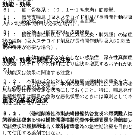
効能・効果
６）． 筋・骨格系：（０．１〜１％未満）筋痙攣。
１）． 気管支喘息（吸入ステロイド剤及び長時間作動型吸
７）． 内分泌：（０．１％未満）高血糖。
入β２刺激剤の併用が必要な場合）。
８）． その他：（頻度不明）皮膚挫傷。
２）． 慢性閉塞性肺疾患（慢性気管支炎・肺気腫）の諸症
状の緩解（吸入ステロイド剤及び長時間作動型吸入β２刺激
禁忌
剤の併用が必要な場合）。
２．１． 有効な抗菌剤の存在しない感染症、深在性真菌症
効能・効果に関連する注意
の患者［ステロイドの作用により症状を増悪するおそれがあ
る］。
（効能又は効果に関連する注意）
２．２． 本剤の成分に対して過敏症（接触性皮膚炎を含
５．１． 〈気管支喘息〉本剤の投与開始前には、患者の喘
む）の既往歴のある患者。
息症状を比較的安定な状態にしておくこと。特に、喘息発作
重積状態又は喘息の急激な悪化状態のときには原則として本
重要な基本的注意
剤は使用しないこと。
８．１． 〈効能共通〉本剤の維持療法としての定期吸入は
５．２． 〈慢性閉塞性肺疾患（慢性気管支炎・肺気腫）の
気管支喘息あるいは慢性閉塞性肺疾患の長期管理を目的とし
諸症状の緩解〉慢性閉塞性肺疾患（慢性気管支炎・肺気腫）
ており、毎日規則正しく使用すること。
の諸症状の緩解の場合、本剤は増悪時の急性期治療を目的と
して使用する薬剤ではない。