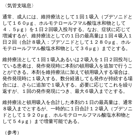
〈気管支喘息〉
通常、成人には、維持療法として１回１吸入（ブデソニドと
して１６０μｇ、ホルモテロールフマル酸塩水和物として
４．５μｇ）を１日２回吸入投与する。なお、症状に応じて
増減するが、維持療法としての１日の最高量は１回４吸入１
日２回（合計８吸入：ブデソニドとして１２８０μｇ、ホル
モテロールフマル酸塩水和物として３６μｇ）までとする。
維持療法として１回１吸入あるいは２吸入を１日２回投与し
ている患者は、発作発現時に本剤の頓用吸入を追加で行うこ
とができる。本剤を維持療法に加えて頓用吸入する場合は、
発作発現時に１吸入する。数分経過しても発作が持続する場
合には、さらに追加で１吸入する。必要に応じてこれを繰り
返すが、１回の発作発現につき、最大６吸入までとする。
維持療法と頓用吸入を合計した本剤の１日の最高量は、通常
８吸入までとするが、一時的に１日合計１２吸入（ブデソニ
ドとして１９２０μｇ、ホルモテロールフマル酸塩水和物と
して５４μｇ）まで増量可能である。
（参考）