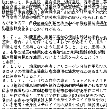
脱に伴って、鼻炎発現・鼻炎増悪、湿疹発現・湿疹増悪、蕁
９．１．２． 感染症＜有効な抗菌剤の存在しない感染症・
麻疹発現・蕁麻疹増悪、眩暈発現・眩暈増悪、動悸発現・動
深在性真菌症を除く＞の患者：ステロイドの作用により症状
悸増悪、倦怠感発現・倦怠感増悪、顔のほてり発現・顔のほ
を増悪するおそれがある。
てり増悪、結膜炎発現・結膜炎増悪等の症状があらわれるこ
とがあるので、このような症状があらわれた場合には適切な
９．１．３． 甲状腺機能亢進症の患者：甲状腺機能亢進症
処置を行うこと。
の症状を悪化させるおそれがある。
８．７． 〈効能共通〉過度に本剤の使用を続けた場合、不
９．１．４． 高血圧の患者：血圧を上昇させるおそれがあ
整脈、場合により心停止を起こすおそれがあるので、用法・
る。
用量を超えて投与しないよう注意すること。また、患者に対
し、本剤の過度の使用による危険性について理解させ、用
９．１．５． 心疾患のある患者：β１作用により症状を増
法・用量を超えて使用しないよう注意を与えること〔１３．
悪させるおそれがある。
１参照〕。
９．１．６． 糖尿病の患者：グリコーゲン分解作用及びス
８．８． 〈気管支喘息〉次の事項に注意すること。また患
テロイドの作用により症状を増悪させるおそれがある。
者に注意を与えること。
９．１．７． 低カリウム血症の患者：Ｎａ＋／Ｋ＋ＡＴＰ
・ 〈気管支喘息〉本剤を気管支喘息の維持療法として定期
ａｓｅを活性化し細胞外カリウムを細胞内へ移動させること
吸入する場合は、本剤の投与期間中に発現する発作に対して
により低カリウム血症を増悪させるおそれがある。
は、発作治療薬として短時間作動型吸入β２刺激剤等の他の
９．１．８． 長期又は大量の全身性ステロイド療法を受け
適切な薬剤を使用すること。
ている患者：全身性ステロイド剤の減量中並びに離脱後も副