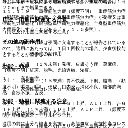
群、血管炎等の過敏症状があらわれたとの報告がある。
なお、年齢・症状により適宜増減するが、重症の場合は１日
２０ｍｇまで増量できる。
１１．１．９． 重症筋無力症（頻度不明）：重症筋無力症
（眼筋型重症筋無力症、全身型重症筋無力症）が発症又は重
用法・用量に関連する注意
症筋無力症悪化（眼筋型重症筋無力症悪化、全身型重症筋無
力症悪化）することがある〔９．１．５参照〕。
（用法及び用量に関連する注意）
その他の副作用
メバロン酸の生合成は夜間に亢進することが報告されている
ので、適用にあたっては、１日１回投与の場合、夕食後投与
１１．２． その他の副作用
とすることが望ましい。
１）． 皮膚：（１％未満）発疹、皮膚そう痒、蕁麻疹、
効能・効果
（頻度不明）紅斑、脱毛、光線過敏、湿疹。
１）． 高脂血症。
２）． 消化器：（１％未満）胃不快感、下痢、腹痛、（頻
度不明）嘔気・嘔吐、便秘、口内炎、消化不良、腹部膨満
２）． 家族性高コレステロール血症。
感、食欲不振、舌炎。
効能・効果に関連する注意
３）． 肝臓：（１％以上）ＡＳＴ上昇、ＡＬＴ上昇、γ−Ｇ
ＴＰ上昇、（１％未満）ＬＤＨ上昇、ＡＬＰ上昇、（頻度不
（効能又は効果に関連する注意）
明）肝機能異常、ビリルビン上昇。
適用の前に十分な検査を実施し、高脂血症、家族性高コレス
４）． 腎臓：（頻度不明）ＢＵＮ上昇、血清クレアチニン