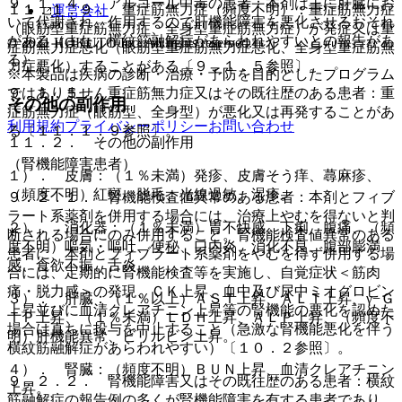
９．１．４． アルコール中毒の患者：本剤は主に肝臓にお
１１．１．９． 重症筋無力症（頻度不明）：重症筋無力症
運営会社
いて代謝され、作用するので肝機能障害を悪化させるおそれ
（眼筋型重症筋無力症、全身型重症筋無力症）が発症又は重
がある（また、横紋筋融解症があらわれやすいとの報告があ
© 2021 HOKUTO Inc. All rights reserved.
症筋無力症悪化（眼筋型重症筋無力症悪化、全身型重症筋無
る）。
力症悪化）することがある〔９．１．５参照〕。
※本製品は疾病の診断・治療・予防を目的としたプログラム
ではありません。
９．１．５． 重症筋無力症又はその既往歴のある患者：重
その他の副作用
症筋無力症（眼筋型、全身型）が悪化又は再発することがあ
利用規約
プライバシーポリシー
お問い合わせ
る〔１１．１．９参照〕。
１１．２． その他の副作用
（腎機能障害患者）
１）． 皮膚：（１％未満）発疹、皮膚そう痒、蕁麻疹、
（頻度不明）紅斑、脱毛、光線過敏、湿疹。
９．２．１． 腎機能検査値異常のある患者：本剤とフィブ
ラート系薬剤を併用する場合には、治療上やむを得ないと判
２）． 消化器：（１％未満）胃不快感、下痢、腹痛、（頻
断される場合にのみ併用すること。腎機能検査値異常のある
度不明）嘔気・嘔吐、便秘、口内炎、消化不良、腹部膨満
患者に、本剤とフィブラート系薬剤をやむを得ず併用する場
感、食欲不振、舌炎。
合には、定期的に腎機能検査等を実施し、自覚症状＜筋肉
痛・脱力感＞の発現、ＣＫ上昇、血中及び尿中ミオグロビン
３）． 肝臓：（１％以上）ＡＳＴ上昇、ＡＬＴ上昇、γ−Ｇ
上昇並びに血清クレアチニン上昇等の腎機能の悪化を認めた
ＴＰ上昇、（１％未満）ＬＤＨ上昇、ＡＬＰ上昇、（頻度不
場合は直ちに投与を中止すること（急激な腎機能悪化を伴う
明）肝機能異常、ビリルビン上昇。
横紋筋融解症があらわれやすい）〔１０．２参照〕。
４）． 腎臓：（頻度不明）ＢＵＮ上昇、血清クレアチニン
９．２．２． 腎機能障害又はその既往歴のある患者：横紋
上昇。
筋融解症の報告例の多くが腎機能障害を有する患者であり、