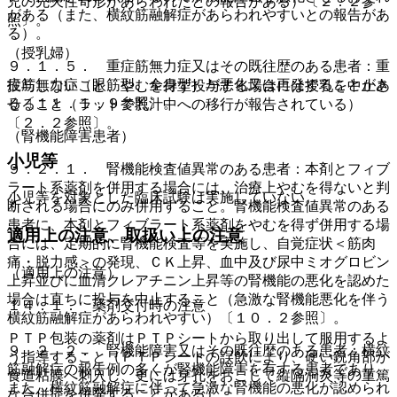
児の先天性奇形があらわれたとの報告がある）〔２．２参
がある（また、横紋筋融解症があらわれやすいとの報告があ
照〕。
る）。
（授乳婦）
９．１．５． 重症筋無力症又はその既往歴のある患者：重
症筋無力症（眼筋型、全身型）が悪化又は再発することがあ
投与しないこと、やむを得ず投与する場合には授乳を中止さ
る〔１１．１．９参照〕。
せること（ラットで乳汁中への移行が報告されている）
〔２．２参照〕。
（腎機能障害患者）
小児等
９．２．１． 腎機能検査値異常のある患者：本剤とフィブ
ラート系薬剤を併用する場合には、治療上やむを得ないと判
小児等を対象とした臨床試験は実施していない。
断される場合にのみ併用すること。腎機能検査値異常のある
患者に、本剤とフィブラート系薬剤をやむを得ず併用する場
適用上の注意、取扱い上の注意
合には、定期的に腎機能検査等を実施し、自覚症状＜筋肉
痛・脱力感＞の発現、ＣＫ上昇、血中及び尿中ミオグロビン
（適用上の注意）
上昇並びに血清クレアチニン上昇等の腎機能の悪化を認めた
場合は直ちに投与を中止すること（急激な腎機能悪化を伴う
１４．１． 薬剤交付時の注意
横紋筋融解症があらわれやすい）〔１０．２参照〕。
ＰＴＰ包装の薬剤はＰＴＰシートから取り出して服用するよ
９．２．２． 腎機能障害又はその既往歴のある患者：横紋
う指導すること（ＰＴＰシートの誤飲により、硬い鋭角部が
筋融解症の報告例の多くが腎機能障害を有する患者であり、
食道粘膜へ刺入し、更には穿孔をおこして縦隔洞炎等の重篤
また、横紋筋融解症に伴って急激な腎機能の悪化が認められ
な合併症を併発することがある）。