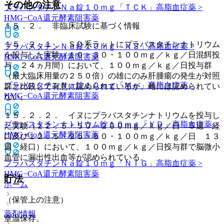
その他の注意
プラバスタチンＮａ錠１０ｍｇ「ＴＣＫ」
高脂血症薬 >
HMG−CoA還元酵素阻害薬
１５．２． 非臨床試験に基づく情報
１５．２．１． ＳＤ系ラットにプラバスタチンナトリウム
プラバスタチンＮａ錠１０ｍｇ「ＮＳ」
高脂血症薬 >
を投与した実験（１０・３０・１００ｍｇ／ｋｇ／日混餌投
HMG−CoA還元酵素阻害薬
与 ２４ヵ月間）において、１００ｍｇ／ｋｇ／日投与群
（最大臨床用量の２５０倍）の雄にのみ肝腫瘍の発生が対照
プラバスタチンＮａ錠１０ｍｇ「Ｍｅ」
高脂血症薬 >
群と比較して有意に認められているが、雌には認められてい
HMG−CoA還元酵素阻害薬
ない。
１５．２．２． イヌにプラバスタチンナトリウムを投与し
プラバスタチンナトリウム錠１０ｍｇ「ＹＤ」
高脂血症薬 >
た実験（１２．５・５０・２００ｍｇ／ｋｇ／日 ５週 経
HMG−CoA還元酵素阻害薬
口及び１２．５・２５・５０・１００ｍｇ／ｋｇ／日 １３
週 経口）において、１００ｍｇ／ｋｇ／日投与群で脳微小
血管に漏出性出血等が認められている。
プラバスタチンＮａ錠１０ｍｇ「ＮＩＧ」
高脂血症薬 >
HMG−CoA還元酵素阻害薬
貯法
ホーム
（保管上の注意）
薬剤情報
室温保存。