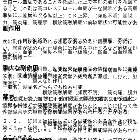
テロール血症であることを確認した上で本剤の適用を考慮す
上昇。
ること（本剤は高コレステロール血症が主な異常である高脂
血症によく反応する）。
５）． 筋肉：（１％以上）ＣＫ上昇、（頻度不明）筋脱
力、筋肉痛、筋痙攣［横紋筋融解症の前駆症状の可能性があ
副作用
る］。
６）． 精神神経系：（頻度不明）めまい、頭痛、不眠。
次の副作用があらわれることがあるので、観察を十分に行
い、異常が認められた場合には投与を中止するなど適切な処
７）． 血液：（頻度不明）血小板減少、貧血、白血球減
置を行うこと。
薬剤情報
少。
重大な副作用
薬剤写真、用法用量、効能効果や後発品の情報が一度に参照
８）． その他：（１％未満）尿酸値上昇、尿潜血、（頻度
でき、関連情報へ簡単にアクセスができます。
不明）耳鳴、関節痛、味覚異常、倦怠感、浮腫、しびれ、顔
１１．１． 重大な副作用
面潮紅。
一般名、製品名どちらでも検索可能！
１１．１．１． 横紋筋融解症（頻度不明）：筋肉痛、脱力
禁忌
※ ご使用いただく際に、必ず最新の添付文書および安全性
感、ＣＫ上昇、血中ミオグロビン上昇及び尿中ミオグロビン
情報も併せてご確認下さい。
上昇を特徴とする横紋筋融解症があらわれ、これに伴って急
２．１． 本剤の成分に対し過敏症の既往歴のある患者。
性腎障害等の重篤な腎機能障害があらわれることがある。
２．２． 妊婦又は妊娠している可能性のある女性及び授乳
１１．１．２． 肝機能障害（頻度不明）：黄疸、著しいＡ
婦〔９．５妊婦、９．６授乳婦の項参照〕。
ＳＴ上昇・著しいＡＬＴ上昇等を伴う肝機能障害があらわれ
ることがある。
※本製品は疾病の診断・治療・予防を目的としたプログラム