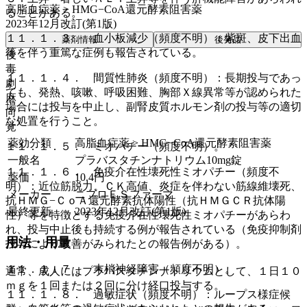
高脂血症薬 > HMG−CoA還元酵素阻害薬
ることがある。
2023年12月改訂(第1版)
１１．１．３． 血小板減少（頻度不明）：紫斑、皮下出血
薬剤情報
後発品
等を伴う重篤な症例も報告されている。
後
毒
１１．１．４． 間質性肺炎（頻度不明）：長期投与であっ
劇
ても、発熱、咳嗽、呼吸困難、胸部Ｘ線異常等が認められた
麻
場合には投与を中止し、副腎皮質ホルモン剤の投与等の適切
向
な処置を行うこと。
覚
薬効分類
高脂血症薬 > HMG−CoA還元酵素阻害薬
１１．１．５． ミオパチー（頻度不明）。
一般名
プラバスタチンナトリウム10mg錠
１１．１．６． 免疫介在性壊死性ミオパチー（頻度不
薬価
10.4
円
明）：近位筋脱力、ＣＫ高値、炎症を伴わない筋線維壊死、
メーカー
ニプロＥＳファーマ
抗ＨＭＧ−ＣｏＡ還元酵素抗体陽性（抗ＨＭＧＣＲ抗体陽
最終更新
2023年12月改訂(第1版)
性）等を特徴とする免疫介在性壊死性ミオパチーがあらわ
れ、投与中止後も持続する例が報告されている（免疫抑制剤
用法・用量
投与により改善がみられたとの報告例がある）。
１１．１．７． 末梢神経障害（頻度不明）。
通常、成人にはプラバスタチンナトリウムとして、１日１０
ｍｇを１回または２回に分け経口投与する。
１１．１．８． 過敏症状（頻度不明）：ループス様症候