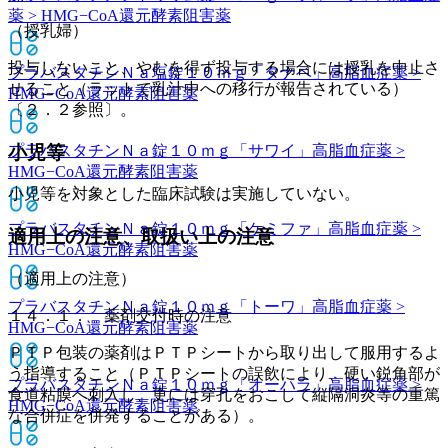
薬 > HMG−CoA還元酵素阻害薬
（授乳婦）
投与しないこと、やむを得ず投与する場合には授乳を中止さ
プラバスタチンＮａ塩錠１０ｍｇ「タナベ」
高脂血症薬 >
せること（ラットで乳汁中への移行が報告されている）
HMG−CoA還元酵素阻害薬
〔２．２参照〕。
小児等
プラバスタチンＮａ錠１０ｍｇ「サワイ」
高脂血症薬 >
HMG−CoA還元酵素阻害薬
小児等を対象とした臨床試験は実施していない。
プラバスタチンＮａ錠１０ｍｇ「ケミファ」
高脂血症薬 >
適用上の注意、取扱い上の注意
HMG−CoA還元酵素阻害薬
（適用上の注意）
プラバスタチンＮａ錠１０ｍｇ「トーワ」
高脂血症薬 >
１４．１． 薬剤交付時の注意
HMG−CoA還元酵素阻害薬
ＰＴＰ包装の薬剤はＰＴＰシートから取り出して服用するよ
う指導すること（ＰＴＰシートの誤飲により、硬い鋭角部が
プラバスタチンＮａ錠１０ｍｇ「オーハラ」
高脂血症薬 >
食道粘膜へ刺入し、更には穿孔をおこして縦隔洞炎等の重篤
HMG−CoA還元酵素阻害薬
な合併症を併発することがある）。