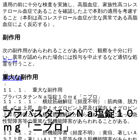
適用の前に十分な検査を実施し、高脂血症、家族性高コレス
テロール血症であることを確認した上で本剤の適用を考慮す
ること（本剤は高コレステロール血症が主な異常である高脂
血症によく反応する）。
副作用
次の副作用があらわれることがあるので、観察を十分に行
い、異常が認められた場合には投与を中止するなど適切な処
ホーム
置を行うこと。
重大な副作用
薬剤情報
１１．１． 重大な副作用
プラバスタチンＮａ塩錠１０ｍｇ「ニプロ」
１１．１．１． 横紋筋融解症（頻度不明）：筋肉痛、脱力
感、ＣＫ上昇、血中ミオグロビン上昇及び尿中ミオグロビン
プラバスタチンＮａ塩錠１０
上昇を特徴とする横紋筋融解症があらわれ、これに伴って急
性腎障害等の重篤な腎機能障害があらわれることがある。
ｍｇ「ニプロ」
１１．１．２． 肝機能障害（頻度不明）：黄疸、著しいＡ
ＳＴ上昇・著しいＡＬＴ上昇等を伴う肝機能障害があらわれ