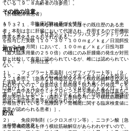
ている〔９．８高齢者の項参照〕。
その他の注意
（肝機能障害患者）
１５．２． 非臨床試験に基づく情報
９．３．１． 重篤な肝機能障害又はその既往歴のある患
者：本剤は主に肝臓において代謝され、作用するので肝機能
１５．２．１． ＳＤ系ラットにプラバスタチンナトリウム
障害を悪化させるおそれがある。
を投与した実験（１０・３０・１００ｍｇ／ｋｇ／日混餌投
与 ２４ヵ月間）において、１００ｍｇ／ｋｇ／日投与群
相互作用
（最大臨床用量の２５０倍）の雄にのみ肝腫瘍の発生が対照
群と比較して有意に認められているが、雌には認められてい
１０．２． 併用注意：
ない。
１）． フィブラート系薬剤（ベザフィブラート等）〔９．
１５．２．２． イヌにプラバスタチンナトリウムを投与し
２．１参照〕［急激な腎機能悪化を伴う横紋筋融解症があら
た実験（１２．５・５０・２００ｍｇ／ｋｇ／日 ５週 経
われやすいので、自覚症状＜筋肉痛・脱力感＞の発現、ＣＫ
口及び１２．５・２５・５０・１００ｍｇ／ｋｇ／日 １３
上昇、血中及び尿中ミオグロビン上昇を認めた場合は直ちに
週 経口）において、１００ｍｇ／ｋｇ／日投与群で脳微小
投与を中止すること（両剤とも単独投与により横紋筋融解症
血管に漏出性出血等が認められている。
が報告されている＜危険因子＞腎機能に関する臨床検査値に
異常が認められる患者）］。
貯法
２）． 免疫抑制剤（シクロスポリン等）、ニコチン酸［急
（保管上の注意）
激な腎機能悪化を伴う横紋筋融解症があらわれやすいので、