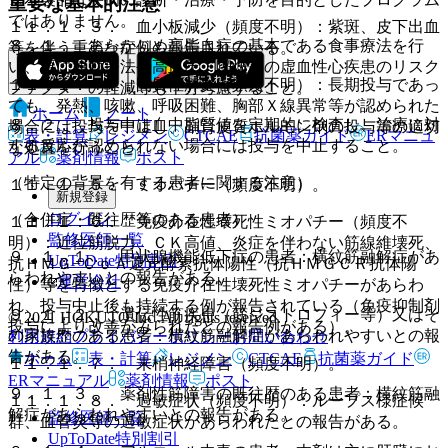
重要な基本的注意
ではありません。
１１．１．３． 血小板減少（頻度不明）：紫斑、皮下出血
８．１． あらかじめ高脂血症の基本である食事療法を行
等を伴う重篤な症例も報告されている。
い、更に運動療法や高血圧・喫煙等の虚血性心疾患のリスク
１１．１．４． 間質性肺炎（頻度不明）：長期投与であっ
ファクターの軽減等も十分考慮すること。
ても、発熱、咳嗽、呼吸困難、胸部Ｘ線異常等が認められた
ホーム
ノート
８．２． 投与中は血中脂質値を定期的に検査し、治療に対
場合には投与を中止し、副腎皮質ホルモン剤の投与等の適切
表・計算
レジメン
CTCAE
抗菌薬ガイド
ERマニュ
する反応が認められない場合には投与を中止すること。
な処置を行うこと。
アル
薬剤情報
ポスト
（特定の背景を有する患者に関する注意）
１１．１．５． ミオパチー（頻度不明）。
新規登録
ログイン
（合併症・既往歴等のある患者）
１１．１．６． 免疫介在性壊死性ミオパチー（頻度不
監修医師一覧
明）：近位筋脱力、ＣＫ高値、炎症を伴わない筋線維壊死、
９．１．１． 甲状腺機能低下症の患者：横紋筋融解症があ
UpToDate特別割引
抗ＨＭＧ−ＣｏＡ還元酵素抗体陽性（抗ＨＭＧＣＲ抗体陽
らわれやすいとの報告がある。
運営会社
性）等を特徴とする免疫介在性壊死性ミオパチーがあらわ
れ、投与中止後も持続する例が報告されている（免疫抑制剤
９．１．２． 遺伝性筋疾患（筋ジストロフィー等）又はそ
© 2021 HOKUTO Inc. All rights reserved.
投与により改善がみられたとの報告例がある）。
の家族歴のある患者：横紋筋融解症があらわれやすいとの報
利用規約
プライバシーポリシー
お問い合わせ
告がある。
ホーム
表・計算
レジメン
CTCAE
抗菌薬ガイド
１１．１．７． 末梢神経障害（頻度不明）。
ERマニュアル
薬剤情報
ポスト
９．１．３． 薬剤性筋障害の既往歴のある患者：横紋筋融
１１．１．８． 過敏症状（頻度不明）：ループス様症候
解症があらわれやすいとの報告がある。
監修医師一覧
群、血管炎等の過敏症状があらわれたとの報告がある。
UpToDate特別割引