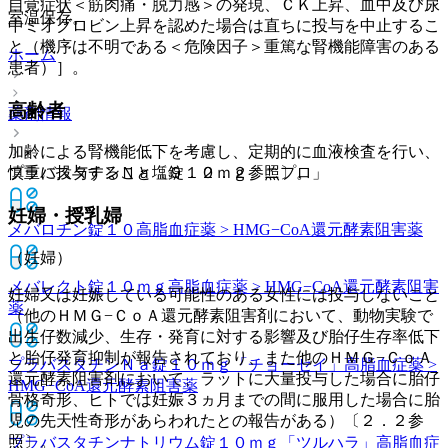
自覚症状＜筋肉痛・脱力感＞の発現、ＣＫ上昇、血中及び尿
室温保存。
中ミオグロビン上昇を認めた場合は直ちに投与を中止するこ
と（機序は不明である＜危険因子＞重篤な腎機能障害のある
ホーム
患者）］。
高齢者
薬剤情報
加齢による腎機能低下を考慮し、定期的に血液検査を行い、
プラバスタチンＮａ塩錠１０ｍｇ「ニプロ」
慎重に投与すること〔９．２．２参照〕。
妊婦・授乳婦
メバロチン錠１０
高脂血症薬 > HMG−CoA還元酵素阻害薬
（妊婦）
メバレクト錠１０ｍｇ
高脂血症薬 > HMG−CoA還元酵素阻害
妊婦又は妊娠している可能性のある女性には投与しないこと
薬
（他のＨＭＧ−ＣｏＡ還元酵素阻害剤において、動物実験で
出生仔数減少、生存・発育に対する影響及び胎仔生存率低下
と胎仔発育抑制が報告されており、また他のＨＭＧ−ＣｏＡ
プラバスタチンＮａ錠１０ｍｇ「チョーセイ」
高脂血症薬 >
還元酵素阻害剤において、ラットに大量投与した場合に胎仔
HMG−CoA還元酵素阻害薬
骨格奇形、ヒトでは妊娠３ヵ月までの間に服用した場合に胎
児の先天性奇形があらわれたとの報告がある）〔２．２参
照〕。
プラバスタチンナトリウム錠１０ｍｇ「ツルハラ」
高脂血症