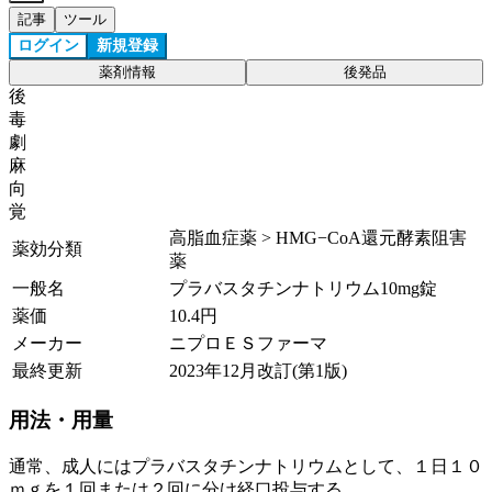
記事
ツール
ログイン
新規登録
薬剤情報
後発品
後
毒
劇
麻
向
覚
高脂血症薬 > HMG−CoA還元酵素阻害
薬効分類
薬
一般名
プラバスタチンナトリウム10mg錠
薬価
10.4
円
メーカー
ニプロＥＳファーマ
最終更新
2023年12月改訂(第1版)
用法・用量
通常、成人にはプラバスタチンナトリウムとして、１日１０
ｍｇを１回または２回に分け経口投与する。