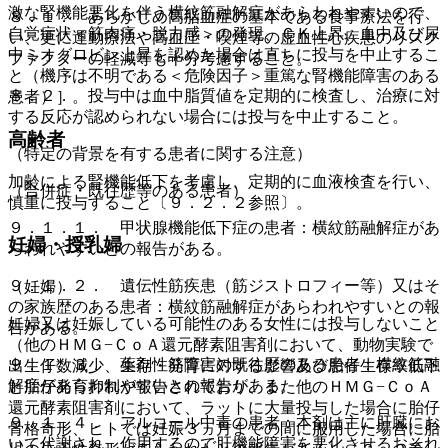
激な腎機能悪化を伴う横紋筋融解症があらわれやすいので、
８．１． あらかじめ高脂血症の基本である食事療法を行
自覚症状＜筋肉痛・脱力感＞の発現、ＣＫ上昇、血中及び尿
い、更に運動療法や高血圧・喫煙等の虚血性心疾患のリスク
中ミオグロビン上昇を認めた場合は直ちに投与を中止するこ
ファクターの軽減等も十分考慮すること。
と（機序は不明である＜危険因子＞重篤な腎機能障害のある
８．２． 投与中は血中脂質値を定期的に検査し、治療に対
患者）］。
する反応が認められない場合には投与を中止すること。
高齢者
（特定の背景を有する患者に関する注意）
加齢による腎機能低下を考慮し、定期的に血液検査を行い、
（合併症・既往歴等のある患者）
慎重に投与すること〔９．２．２参照〕。
９．１．１． 甲状腺機能低下症の患者：横紋筋融解症があ
妊婦・授乳婦
らわれやすいとの報告がある。
９．１．２． 遺伝性筋疾患（筋ジストロフィー等）又はそ
（妊婦）
の家族歴のある患者：横紋筋融解症があらわれやすいとの報
妊婦又は妊娠している可能性のある女性には投与しないこと
告がある。
（他のＨＭＧ−ＣｏＡ還元酵素阻害剤において、動物実験で
９．１．３． 薬剤性筋障害の既往歴のある患者：横紋筋融
出生仔数減少、生存・発育に対する影響及び胎仔生存率低下
解症があらわれやすいとの報告がある。
と胎仔発育抑制が報告されており、また他のＨＭＧ−ＣｏＡ
還元酵素阻害剤において、ラットに大量投与した場合に胎仔
９．１．４． アルコール中毒の患者：本剤は主に肝臓にお
骨格奇形、ヒトでは妊娠３ヵ月までの間に服用した場合に胎
いて代謝され、作用するので肝機能障害を悪化させるおそれ