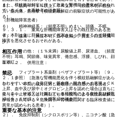
また、横紋筋融解症に伴って急激な腎機能の悪化が認められ
５）． 筋肉：（１％以上）ＣＫ上昇、（頻度不明）筋脱
ている〔９．８高齢者の項参照〕。
力、筋肉痛、筋痙攣［横紋筋融解症の前駆症状の可能性があ
る］。
（肝機能障害患者）
６）． 精神神経系：（頻度不明）めまい、頭痛、不眠。
９．３．１． 重篤な肝機能障害又はその既往歴のある患
者：本剤は主に肝臓において代謝され、作用するので肝機能
７）． 血液：（頻度不明）血小板減少、貧血、白血球減
障害を悪化させるおそれがある。
少。
８）． その他：（１％未満）尿酸値上昇、尿潜血、（頻度
相互作用
不明）耳鳴、関節痛、味覚異常、倦怠感、浮腫、しびれ、顔
面潮紅。
１０．２． 併用注意：
１）． フィブラート系薬剤（ベザフィブラート等）〔９．
禁忌
２．１参照〕［急激な腎機能悪化を伴う横紋筋融解症があら
われやすいので、自覚症状＜筋肉痛・脱力感＞の発現、ＣＫ
２．１． 本剤の成分に対し過敏症の既往歴のある患者。
上昇、血中及び尿中ミオグロビン上昇を認めた場合は直ちに
２．２． 妊婦又は妊娠している可能性のある女性及び授乳
投与を中止すること（両剤とも単独投与により横紋筋融解症
婦〔９．５妊婦、９．６授乳婦の項参照〕。
が報告されている＜危険因子＞腎機能に関する臨床検査値に
異常が認められる患者）］。
重要な基本的注意
２）． 免疫抑制剤（シクロスポリン等）、ニコチン酸［急