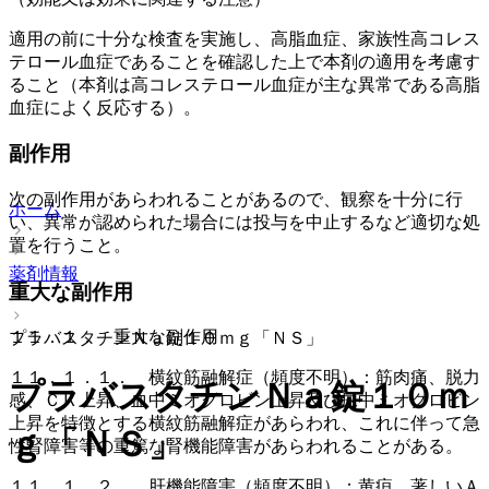
適用の前に十分な検査を実施し、高脂血症、家族性高コレス
テロール血症であることを確認した上で本剤の適用を考慮す
ること（本剤は高コレステロール血症が主な異常である高脂
血症によく反応する）。
副作用
次の副作用があらわれることがあるので、観察を十分に行
ホーム
い、異常が認められた場合には投与を中止するなど適切な処
置を行うこと。
薬剤情報
重大な副作用
１１．１． 重大な副作用
プラバスタチンＮａ錠１０ｍｇ「ＮＳ」
１１．１．１． 横紋筋融解症（頻度不明）：筋肉痛、脱力
プラバスタチンＮａ錠１０ｍ
感、ＣＫ上昇、血中ミオグロビン上昇及び尿中ミオグロビン
上昇を特徴とする横紋筋融解症があらわれ、これに伴って急
ｇ「ＮＳ」
性腎障害等の重篤な腎機能障害があらわれることがある。
１１．１．２． 肝機能障害（頻度不明）：黄疸、著しいＡ