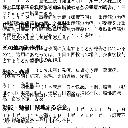
１１．１．８． 過敏症状（頻度不明）：ループス様症候
群、血管炎等の過敏症状があらわれたとの報告がある。
なお、年齢・症状により適宜増減するが、重症の場合は１日
２０ｍｇまで増量できる。
１１．１．９． 重症筋無力症（頻度不明）：重症筋無力症
（眼筋型重症筋無力症、全身型重症筋無力症）が発症又は重
用法・用量に関連する注意
症筋無力症悪化（眼筋型重症筋無力症悪化、全身型重症筋無
力症悪化）することがある〔９．１．５参照〕。
（用法及び用量に関連する注意）
その他の副作用
メバロン酸の生合成は夜間に亢進することが報告されている
ので、適用にあたっては、１日１回投与の場合、夕食後投与
１１．２． その他の副作用
とすることが望ましい。
１）． 皮膚：（１％未満）発疹、皮膚そう痒、蕁麻疹、
効能・効果
（頻度不明）紅斑、脱毛、光線過敏、湿疹。
１）． 高脂血症。
２）． 消化器：（１％未満）胃不快感、下痢、腹痛、（頻
度不明）嘔気・嘔吐、便秘、口内炎、消化不良、腹部膨満
２）． 家族性高コレステロール血症。
感、食欲不振、舌炎。
効能・効果に関連する注意
３）． 肝臓：（１％以上）ＡＳＴ上昇、ＡＬＴ上昇、γ−Ｇ
ＴＰ上昇、（１％未満）ＬＤＨ上昇、ＡＬＰ上昇、（頻度不
（効能又は効果に関連する注意）
明）肝機能異常、ビリルビン上昇。