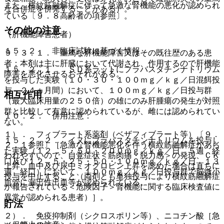
また、横紋筋融解症に伴って急激な腎機能の悪化が認められ
な合併症を併発することがある）。
ている〔９．８高齢者の項参照〕。
その他の注意
（肝機能障害患者）
１５．２． 非臨床試験に基づく情報
９．３．１． 重篤な肝機能障害又はその既往歴のある患
者：本剤は主に肝臓において代謝され、作用するので肝機能
１５．２．１． ＳＤ系ラットにプラバスタチンナトリウム
障害を悪化させるおそれがある。
を投与した実験（１０・３０・１００ｍｇ／ｋｇ／日混餌投
与 ２４ヵ月間）において、１００ｍｇ／ｋｇ／日投与群
相互作用
（最大臨床用量の２５０倍）の雄にのみ肝腫瘍の発生が対照
群と比較して有意に認められているが、雌には認められてい
１０．２． 併用注意：
ない。
１）． フィブラート系薬剤（ベザフィブラート等）〔９．
１５．２．２． イヌにプラバスタチンナトリウムを投与し
２．１参照〕［急激な腎機能悪化を伴う横紋筋融解症があら
た実験（１２．５・５０・２００ｍｇ／ｋｇ／日 ５週 経
われやすいので、自覚症状＜筋肉痛・脱力感＞の発現、ＣＫ
口及び１２．５・２５・５０・１００ｍｇ／ｋｇ／日 １３
上昇、血中及び尿中ミオグロビン上昇を認めた場合は直ちに
週 経口）において、１００ｍｇ／ｋｇ／日投与群で脳微小
投与を中止すること（両剤とも単独投与により横紋筋融解症
血管に漏出性出血等が認められている。
が報告されている＜危険因子＞腎機能に関する臨床検査値に
異常が認められる患者）］。
貯法
２）． 免疫抑制剤（シクロスポリン等）、ニコチン酸［急