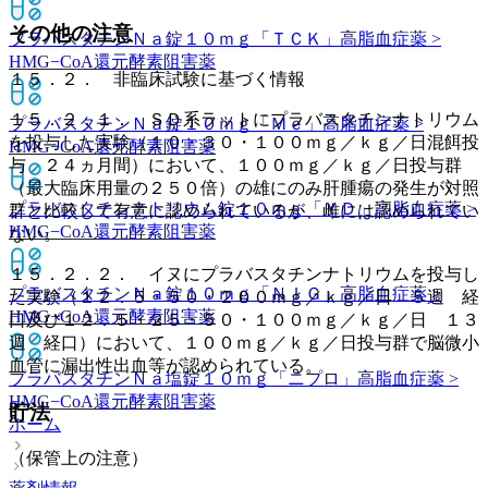
その他の注意
プラバスタチンＮａ錠１０ｍｇ「ＴＣＫ」
高脂血症薬 >
HMG−CoA還元酵素阻害薬
１５．２． 非臨床試験に基づく情報
１５．２．１． ＳＤ系ラットにプラバスタチンナトリウム
プラバスタチンＮａ錠１０ｍｇ「Ｍｅ」
高脂血症薬 >
を投与した実験（１０・３０・１００ｍｇ／ｋｇ／日混餌投
HMG−CoA還元酵素阻害薬
与 ２４ヵ月間）において、１００ｍｇ／ｋｇ／日投与群
（最大臨床用量の２５０倍）の雄にのみ肝腫瘍の発生が対照
プラバスタチンナトリウム錠１０ｍｇ「ＹＤ」
高脂血症薬 >
群と比較して有意に認められているが、雌には認められてい
HMG−CoA還元酵素阻害薬
ない。
１５．２．２． イヌにプラバスタチンナトリウムを投与し
プラバスタチンＮａ錠１０ｍｇ「ＮＩＧ」
高脂血症薬 >
た実験（１２．５・５０・２００ｍｇ／ｋｇ／日 ５週 経
HMG−CoA還元酵素阻害薬
口及び１２．５・２５・５０・１００ｍｇ／ｋｇ／日 １３
週 経口）において、１００ｍｇ／ｋｇ／日投与群で脳微小
血管に漏出性出血等が認められている。
プラバスタチンＮａ塩錠１０ｍｇ「ニプロ」
高脂血症薬 >
HMG−CoA還元酵素阻害薬
貯法
ホーム
（保管上の注意）