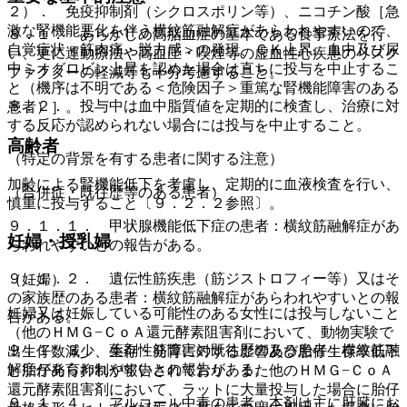
２）． 免疫抑制剤（シクロスポリン等）、ニコチン酸［急
激な腎機能悪化を伴う横紋筋融解症があらわれやすいので、
８．１． あらかじめ高脂血症の基本である食事療法を行
自覚症状＜筋肉痛・脱力感＞の発現、ＣＫ上昇、血中及び尿
い、更に運動療法や高血圧・喫煙等の虚血性心疾患のリスク
中ミオグロビン上昇を認めた場合は直ちに投与を中止するこ
ファクターの軽減等も十分考慮すること。
と（機序は不明である＜危険因子＞重篤な腎機能障害のある
８．２． 投与中は血中脂質値を定期的に検査し、治療に対
患者）］。
する反応が認められない場合には投与を中止すること。
高齢者
（特定の背景を有する患者に関する注意）
加齢による腎機能低下を考慮し、定期的に血液検査を行い、
（合併症・既往歴等のある患者）
慎重に投与すること〔９．２．２参照〕。
９．１．１． 甲状腺機能低下症の患者：横紋筋融解症があ
妊婦・授乳婦
らわれやすいとの報告がある。
９．１．２． 遺伝性筋疾患（筋ジストロフィー等）又はそ
（妊婦）
の家族歴のある患者：横紋筋融解症があらわれやすいとの報
妊婦又は妊娠している可能性のある女性には投与しないこと
告がある。
（他のＨＭＧ−ＣｏＡ還元酵素阻害剤において、動物実験で
９．１．３． 薬剤性筋障害の既往歴のある患者：横紋筋融
出生仔数減少、生存・発育に対する影響及び胎仔生存率低下
解症があらわれやすいとの報告がある。
と胎仔発育抑制が報告されており、また他のＨＭＧ−ＣｏＡ
還元酵素阻害剤において、ラットに大量投与した場合に胎仔
９．１．４． アルコール中毒の患者：本剤は主に肝臓にお