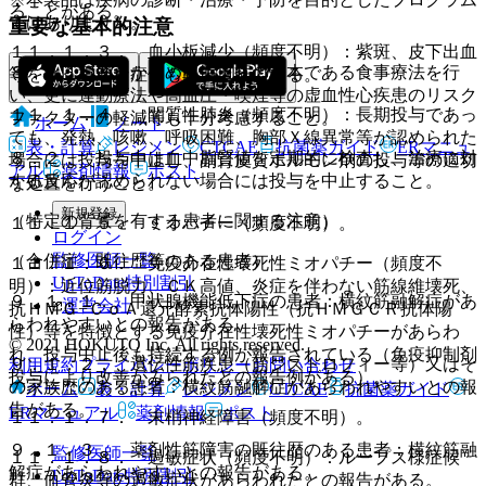
ることがある。
ではありません。
重要な基本的注意
１１．１．３． 血小板減少（頻度不明）：紫斑、皮下出血
８．１． あらかじめ高脂血症の基本である食事療法を行
等を伴う重篤な症例も報告されている。
い、更に運動療法や高血圧・喫煙等の虚血性心疾患のリスク
１１．１．４． 間質性肺炎（頻度不明）：長期投与であっ
ファクターの軽減等も十分考慮すること。
ホーム
ノート
ても、発熱、咳嗽、呼吸困難、胸部Ｘ線異常等が認められた
表・計算
レジメン
CTCAE
抗菌薬ガイド
ERマニュ
８．２． 投与中は血中脂質値を定期的に検査し、治療に対
場合には投与を中止し、副腎皮質ホルモン剤の投与等の適切
アル
薬剤情報
ポスト
する反応が認められない場合には投与を中止すること。
な処置を行うこと。
新規登録
（特定の背景を有する患者に関する注意）
１１．１．５． ミオパチー（頻度不明）。
ログイン
監修医師一覧
（合併症・既往歴等のある患者）
１１．１．６． 免疫介在性壊死性ミオパチー（頻度不
UpToDate特別割引
明）：近位筋脱力、ＣＫ高値、炎症を伴わない筋線維壊死、
９．１．１． 甲状腺機能低下症の患者：横紋筋融解症があ
運営会社
抗ＨＭＧ−ＣｏＡ還元酵素抗体陽性（抗ＨＭＧＣＲ抗体陽
らわれやすいとの報告がある。
性）等を特徴とする免疫介在性壊死性ミオパチーがあらわ
© 2021 HOKUTO Inc. All rights reserved.
れ、投与中止後も持続する例が報告されている（免疫抑制剤
９．１．２． 遺伝性筋疾患（筋ジストロフィー等）又はそ
利用規約
プライバシーポリシー
お問い合わせ
投与により改善がみられたとの報告例がある）。
の家族歴のある患者：横紋筋融解症があらわれやすいとの報
ホーム
表・計算
レジメン
CTCAE
抗菌薬ガイド
告がある。
ERマニュアル
薬剤情報
ポスト
１１．１．７． 末梢神経障害（頻度不明）。
９．１．３． 薬剤性筋障害の既往歴のある患者：横紋筋融
監修医師一覧
１１．１．８． 過敏症状（頻度不明）：ループス様症候
解症があらわれやすいとの報告がある。
UpToDate特別割引
群、血管炎等の過敏症状があらわれたとの報告がある。