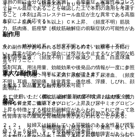
適用の前に十分な検査を実施し、高脂血症、家族性高コレス
４）． 腎臓：（頻度不明）ＢＵＮ上昇、血清クレアチニン
テロール血症であることを確認した上で本剤の適用を考慮す
上昇。
ること（本剤は高コレステロール血症が主な異常である高脂
血症によく反応する）。
５）． 筋肉：（１％以上）ＣＫ上昇、（頻度不明）筋脱
力、筋肉痛、筋痙攣［横紋筋融解症の前駆症状の可能性があ
副作用
る］。
６）． 精神神経系：（頻度不明）めまい、頭痛、不眠。
次の副作用があらわれることがあるので、観察を十分に行
い、異常が認められた場合には投与を中止するなど適切な処
薬剤情報
７）． 血液：（頻度不明）血小板減少、貧血、白血球減
置を行うこと。
少。
薬剤写真、用法用量、効能効果や後発品の情報が一度に参照
重大な副作用
でき、関連情報へ簡単にアクセスができます。
８）． その他：（１％未満）尿酸値上昇、尿潜血、（頻度
不明）耳鳴、関節痛、味覚異常、倦怠感、浮腫、しびれ、顔
一般名、製品名どちらでも検索可能！
１１．１． 重大な副作用
面潮紅。
※ ご使用いただく際に、必ず最新の添付文書および安全性
１１．１．１． 横紋筋融解症（頻度不明）：筋肉痛、脱力
禁忌
情報も併せてご確認下さい。
感、ＣＫ上昇、血中ミオグロビン上昇及び尿中ミオグロビン
上昇を特徴とする横紋筋融解症があらわれ、これに伴って急
２．１． 本剤の成分に対し過敏症の既往歴のある患者。
性腎障害等の重篤な腎機能障害があらわれることがある。
２．２． 妊婦又は妊娠している可能性のある女性及び授乳
１１．１．２． 肝機能障害（頻度不明）：黄疸、著しいＡ
婦〔９．５妊婦、９．６授乳婦の項参照〕。
ＳＴ上昇・著しいＡＬＴ上昇等を伴う肝機能障害があらわれ
※本製品は疾病の診断・治療・予防を目的としたプログラム