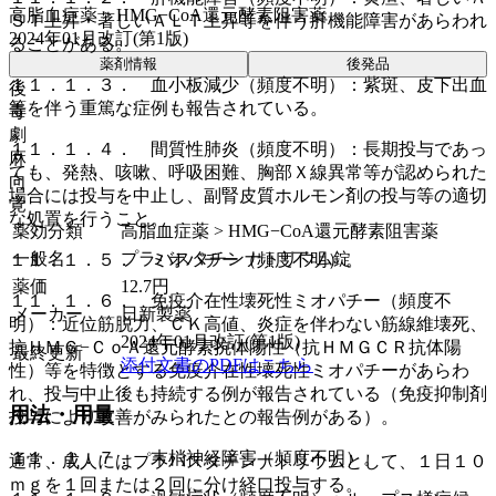
高脂血症薬 > HMG−CoA還元酵素阻害薬
ＳＴ上昇・著しいＡＬＴ上昇等を伴う肝機能障害があらわれ
2024年01月改訂(第1版)
ることがある。
薬剤情報
後発品
１１．１．３． 血小板減少（頻度不明）：紫斑、皮下出血
後
等を伴う重篤な症例も報告されている。
毒
劇
１１．１．４． 間質性肺炎（頻度不明）：長期投与であっ
麻
ても、発熱、咳嗽、呼吸困難、胸部Ｘ線異常等が認められた
向
場合には投与を中止し、副腎皮質ホルモン剤の投与等の適切
覚
な処置を行うこと。
薬効分類
高脂血症薬 > HMG−CoA還元酵素阻害薬
一般名
プラバスタチンナトリウム錠
１１．１．５． ミオパチー（頻度不明）。
薬価
12.7
円
１１．１．６． 免疫介在性壊死性ミオパチー（頻度不
メーカー
日新製薬
明）：近位筋脱力、ＣＫ高値、炎症を伴わない筋線維壊死、
2024年01月改訂(第1版)
抗ＨＭＧ−ＣｏＡ還元酵素抗体陽性（抗ＨＭＧＣＲ抗体陽
最終更新
添付文書のPDFはこちら
性）等を特徴とする免疫介在性壊死性ミオパチーがあらわ
れ、投与中止後も持続する例が報告されている（免疫抑制剤
用法・用量
投与により改善がみられたとの報告例がある）。
１１．１．７． 末梢神経障害（頻度不明）。
通常、成人にはプラバスタチンナトリウムとして、１日１０
ｍｇを１回または２回に分け経口投与する。