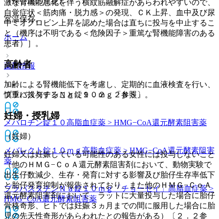
（保管上の注意）
激な腎機能悪化を伴う横紋筋融解症があらわれやすいので、
自覚症状＜筋肉痛・脱力感＞の発現、ＣＫ上昇、血中及び尿
室温保存。
中ミオグロビン上昇を認めた場合は直ちに投与を中止するこ
と（機序は不明である＜危険因子＞重篤な腎機能障害のある
ホーム
患者）］。
高齢者
薬剤情報
加齢による腎機能低下を考慮し、定期的に血液検査を行い、
プラバスタチンＮａ錠１０ｍｇ「ＮＳ」
慎重に投与すること〔９．２．２参照〕。
妊婦・授乳婦
メバロチン錠１０
高脂血症薬 > HMG−CoA還元酵素阻害薬
（妊婦）
メバレクト錠１０ｍｇ
高脂血症薬 > HMG−CoA還元酵素阻害
妊婦又は妊娠している可能性のある女性には投与しないこと
薬
（他のＨＭＧ−ＣｏＡ還元酵素阻害剤において、動物実験で
出生仔数減少、生存・発育に対する影響及び胎仔生存率低下
と胎仔発育抑制が報告されており、また他のＨＭＧ−ＣｏＡ
プラバスタチンＮａ錠１０ｍｇ「チョーセイ」
高脂血症薬 >
還元酵素阻害剤において、ラットに大量投与した場合に胎仔
HMG−CoA還元酵素阻害薬
骨格奇形、ヒトでは妊娠３ヵ月までの間に服用した場合に胎
児の先天性奇形があらわれたとの報告がある）〔２．２参