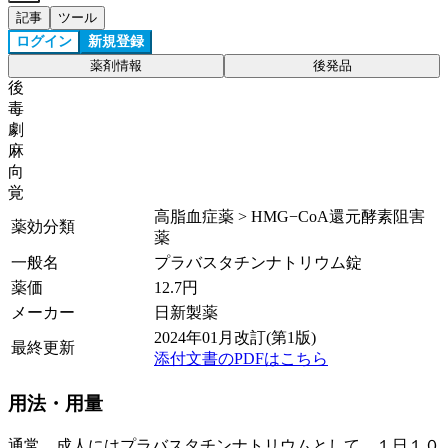
記事
ツール
ログイン
新規登録
薬剤情報
後発品
後
毒
劇
麻
向
覚
高脂血症薬 > HMG−CoA還元酵素阻害
薬効分類
薬
一般名
プラバスタチンナトリウム錠
薬価
12.7
円
メーカー
日新製薬
2024年01月改訂(第1版)
最終更新
添付文書のPDFはこちら
用法・用量
通常、成人にはプラバスタチンナトリウムとして、１日１０