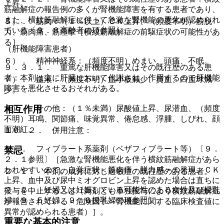
上昇。
筋融解症の報告例の多くが腎機能障害を有する患者であり、
また、横紋筋融解症に伴って急激な腎機能の悪化が認められ
５）． 筋肉：（１％以上）ＣＫ上昇、（頻度不明）筋脱
ている〔９．８高齢者の項参照〕。
力、筋肉痛、筋痙攣［横紋筋融解症の前駆症状の可能性があ
る］。
（肝機能障害患者）
６）． 精神神経系：（頻度不明）めまい、頭痛、不眠。
９．３．１． 重篤な肝機能障害又はその既往歴のある患
者：本剤は主に肝臓において代謝され、作用するので肝機能
７）． 血液：（頻度不明）血小板減少、貧血、白血球減
障害を悪化させるおそれがある。
少。
８）． その他：（１％未満）尿酸値上昇、尿潜血、（頻度
相互作用
不明）耳鳴、関節痛、味覚異常、倦怠感、浮腫、しびれ、顔
面潮紅。
１０．２． 併用注意：
１）． フィブラート系薬剤（ベザフィブラート等）〔９．
禁忌
２．１参照〕［急激な腎機能悪化を伴う横紋筋融解症があら
われやすいので、自覚症状＜筋肉痛・脱力感＞の発現、ＣＫ
２．１． 本剤の成分に対し過敏症の既往歴のある患者。
上昇、血中及び尿中ミオグロビン上昇を認めた場合は直ちに
２．２． 妊婦又は妊娠している可能性のある女性及び授乳
投与を中止すること（両剤とも単独投与により横紋筋融解症
婦〔９．５妊婦、９．６授乳婦の項参照〕。
が報告されている＜危険因子＞腎機能に関する臨床検査値に
異常が認められる患者）］。
重要な基本的注意