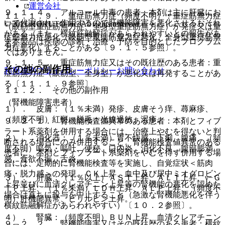
運営会社
９．１．４． アルコール中毒の患者：本剤は主に肝臓にお
１１．１．９． 重症筋無力症（頻度不明）：重症筋無力症
いて代謝され、作用するので肝機能障害を悪化させるおそれ
© 2021 HOKUTO Inc. All rights reserved.
（眼筋型重症筋無力症、全身型重症筋無力症）が発症又は重
がある（また、横紋筋融解症があらわれやすいとの報告があ
症筋無力症悪化（眼筋型重症筋無力症悪化、全身型重症筋無
※本製品は疾病の診断・治療・予防を目的としたプログラム
る）。
力症悪化）することがある〔９．１．５参照〕。
ではありません。
９．１．５． 重症筋無力症又はその既往歴のある患者：重
その他の副作用
利用規約
プライバシーポリシー
お問い合わせ
症筋無力症（眼筋型、全身型）が悪化又は再発することがあ
る〔１１．１．９参照〕。
１１．２． その他の副作用
（腎機能障害患者）
１）． 皮膚：（１％未満）発疹、皮膚そう痒、蕁麻疹、
（頻度不明）紅斑、脱毛、光線過敏、湿疹。
９．２．１． 腎機能検査値異常のある患者：本剤とフィブ
ラート系薬剤を併用する場合には、治療上やむを得ないと判
２）． 消化器：（１％未満）胃不快感、下痢、腹痛、（頻
断される場合にのみ併用すること。腎機能検査値異常のある
度不明）嘔気・嘔吐、便秘、口内炎、消化不良、腹部膨満
患者に、本剤とフィブラート系薬剤をやむを得ず併用する場
感、食欲不振、舌炎。
合には、定期的に腎機能検査等を実施し、自覚症状＜筋肉
痛・脱力感＞の発現、ＣＫ上昇、血中及び尿中ミオグロビン
３）． 肝臓：（１％以上）ＡＳＴ上昇、ＡＬＴ上昇、γ−Ｇ
上昇並びに血清クレアチニン上昇等の腎機能の悪化を認めた
ＴＰ上昇、（１％未満）ＬＤＨ上昇、ＡＬＰ上昇、（頻度不
場合は直ちに投与を中止すること（急激な腎機能悪化を伴う
明）肝機能異常、ビリルビン上昇。
横紋筋融解症があらわれやすい）〔１０．２参照〕。
４）． 腎臓：（頻度不明）ＢＵＮ上昇、血清クレアチニン
９．２．２． 腎機能障害又はその既往歴のある患者：横紋