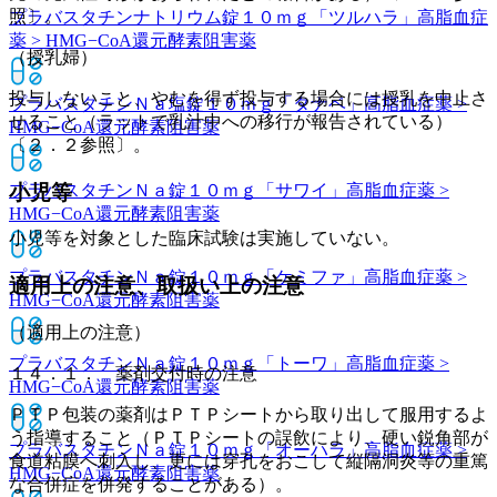
照〕。
プラバスタチンナトリウム錠１０ｍｇ「ツルハラ」
高脂血症
薬 > HMG−CoA還元酵素阻害薬
（授乳婦）
投与しないこと、やむを得ず投与する場合には授乳を中止さ
プラバスタチンＮａ塩錠１０ｍｇ「タナベ」
高脂血症薬 >
せること（ラットで乳汁中への移行が報告されている）
HMG−CoA還元酵素阻害薬
〔２．２参照〕。
小児等
プラバスタチンＮａ錠１０ｍｇ「サワイ」
高脂血症薬 >
HMG−CoA還元酵素阻害薬
小児等を対象とした臨床試験は実施していない。
プラバスタチンＮａ錠１０ｍｇ「ケミファ」
高脂血症薬 >
適用上の注意、取扱い上の注意
HMG−CoA還元酵素阻害薬
（適用上の注意）
プラバスタチンＮａ錠１０ｍｇ「トーワ」
高脂血症薬 >
１４．１． 薬剤交付時の注意
HMG−CoA還元酵素阻害薬
ＰＴＰ包装の薬剤はＰＴＰシートから取り出して服用するよ
う指導すること（ＰＴＰシートの誤飲により、硬い鋭角部が
プラバスタチンＮａ錠１０ｍｇ「オーハラ」
高脂血症薬 >
食道粘膜へ刺入し、更には穿孔をおこして縦隔洞炎等の重篤
HMG−CoA還元酵素阻害薬
な合併症を併発することがある）。