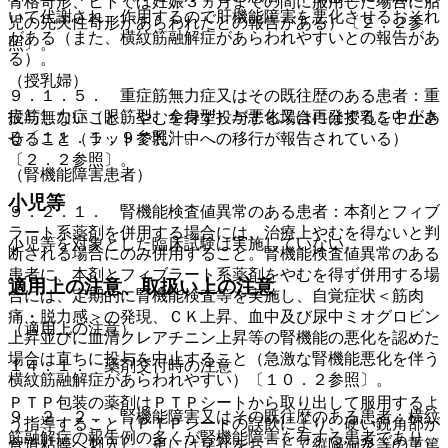
骨格奇形、ヒトでは妊娠３ヵ月までの間に服用した場合に胎
いて代謝され、作用するので肝機能障害を悪化させるおそれ
児の先天性奇形があらわれたとの報告がある）〔２．２参
がある（また、横紋筋融解症があらわれやすいとの報告があ
照〕。
る）。
（授乳婦）
９．１．５． 重症筋無力症又はその既往歴のある患者：重
症筋無力症（眼筋型、全身型）が悪化又は再発することがあ
投与しないこと、やむを得ず投与する場合には授乳を中止さ
る〔１１．１．９参照〕。
せること（ラットで乳汁中への移行が報告されている）
〔２．２参照〕。
（腎機能障害患者）
小児等
９．２．１． 腎機能検査値異常のある患者：本剤とフィブ
ラート系薬剤を併用する場合には、治療上やむを得ないと判
小児等を対象とした臨床試験は実施していない。
断される場合にのみ併用すること。腎機能検査値異常のある
患者に、本剤とフィブラート系薬剤をやむを得ず併用する場
適用上の注意、取扱い上の注意
合には、定期的に腎機能検査等を実施し、自覚症状＜筋肉
痛・脱力感＞の発現、ＣＫ上昇、血中及び尿中ミオグロビン
（適用上の注意）
上昇並びに血清クレアチニン上昇等の腎機能の悪化を認めた
場合は直ちに投与を中止すること（急激な腎機能悪化を伴う
１４．１． 薬剤交付時の注意
横紋筋融解症があらわれやすい）〔１０．２参照〕。
ＰＴＰ包装の薬剤はＰＴＰシートから取り出して服用するよ
９．２．２． 腎機能障害又はその既往歴のある患者：横紋
う指導すること（ＰＴＰシートの誤飲により、硬い鋭角部が
筋融解症の報告例の多くが腎機能障害を有する患者であり、
食道粘膜へ刺入し、更には穿孔をおこして縦隔洞炎等の重篤