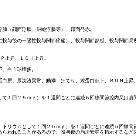
浮腫（顔面浮腫、眼瞼浮腫等）、顔面発赤。
に投与後の一過性投与関節疼痛）、投与関節熱感、投与関節局
−Ｐ上昇、ＬＤＨ上昇。
下、白血球増多。
蛋白尿、尿沈渣異常、動悸、ほてり、総蛋白低下、ＢＵＮ上昇
して１回２５ｍｇ）を１週間ごとに連続５回膝関節腔内又は肩
ナトリウムとして１回２５ｍｇ）を１週間ごとに連続５回膝関
あらわれることがあるので、投与後の局所安静を指示するなど