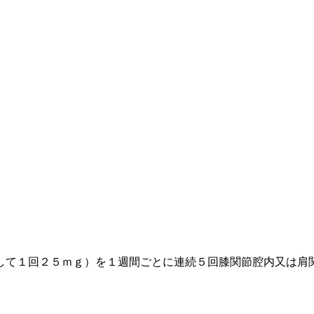
して１回２５ｍｇ）を１週間ごとに連続５回膝関節腔内又は肩