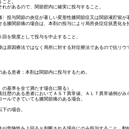
うこと。
それがあるので、関節腔内に確実に投与すること。
痛〉投与関節の炎症が著しい変形性膝関節症又は関節液貯留が
ける膝関節痛の場合は、本剤の投与により局所炎症症状悪化を
５回を限度として投与を中止すること。
療は原因療法ではなく局所に対する対症療法であるので抗リウ
。
のある患者：本剤は関節内に投与するため。
）の基準を全て満たす場合に限る）。
既往歴のある患者においてＡＳＴ異常値、ＡＬＴ異常値例がみ
ロールできていても膝関節痛のある場合。
以下の場合。
性が危険性を上回ると判断される場合にのみ投与すること。動