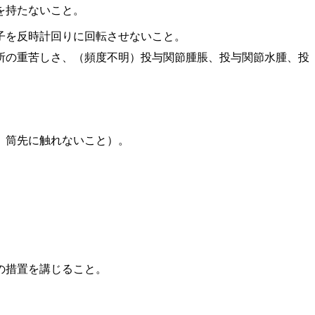
を持たないこと。
子を反時計回りに回転させないこと。
所の重苦しさ、（頻度不明）投与関節腫脹、投与関節水腫、投
。
、筒先に触れないこと）。
。
の措置を講じること。