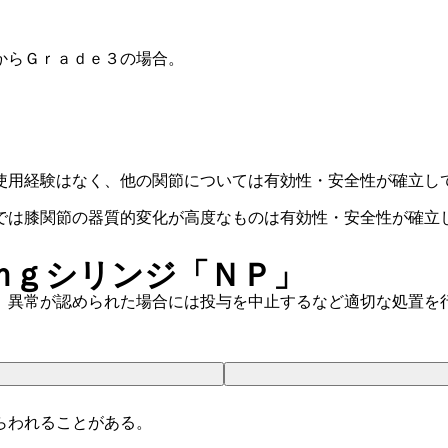
からＧｒａｄｅ３の場合。
使用経験はなく、他の関節については有効性・安全性が確立し
では膝関節の器質的変化が高度なものは有効性・安全性が確立
ｍｇシリンジ「ＮＰ」
、異常が認められた場合には投与を中止するなど適切な処置を
らわれることがある。