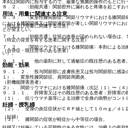
本剤は関節内に投与するので、厳重な無菌的操作のもとに行
８．２． 〈効能共通〉関節腔外に漏れると疼痛を起こすお
用法・用量に関連する注意
８．３． 〈変形性膝関節症、関節リウマチにおける膝関節
における膝関節痛又は関節液貯留が著しい関節リウマチにお
（用法及び用量に関連する注意）
とが望ましい。
７．１． 〈効能共通〉症状の改善が認められない場合は、
（特定の背景を有する患者に関する注意）
７．２． 〈関節リウマチにおける膝関節痛〉本剤による治
（合併症・既往歴等のある患者）
い）。
９．１．１． 他の薬剤に対して過敏症の既往歴のある患者
効能・効果
９．１．２． 投与関節部に皮膚疾患又は投与関節部に感染
１）． 変形性膝関節症、肩関節周囲炎。
（肝機能障害患者）
２）． 関節リウマチにおける膝関節痛（次記（１）〜（４
９．３．１． 肝障害又はその既往歴のある患者：肝障害の
（１）． 抗リウマチ薬等による治療で全身の病勢がコント
妊婦・授乳婦
（２）． 全身の炎症症状がＣＲＰ値として１０ｍｇ／ｄＬ
（妊婦）
（３）． 膝関節の症状が軽症から中等症の場合。
妊婦又は妊娠している可能性のある女性には、治療上の有益