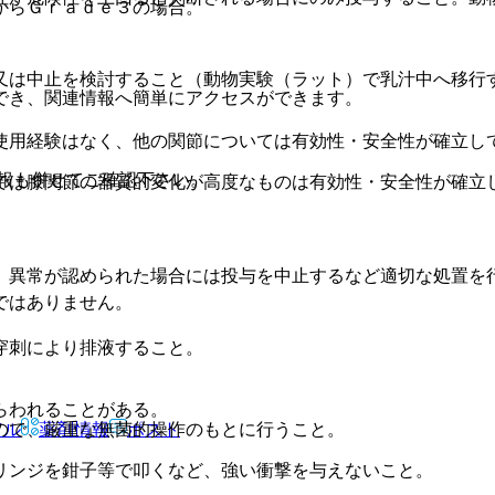
からＧｒａｄｅ３の場合。
又は中止を検討すること（動物実験（ラット）で乳汁中へ移行
でき、関連情報へ簡単にアクセスができます。
使用経験はなく、他の関節については有効性・安全性が確立し
報も併せてご確認下さい。
では膝関節の器質的変化が高度なものは有効性・安全性が確立
、異常が認められた場合には投与を中止するなど適切な処置を
ではありません。
穿刺により排液すること。
らわれることがある。
アル
薬剤情報
ポスト
ので、厳重な無菌的操作のもとに行うこと。
リンジを鉗子等で叩くなど、強い衝撃を与えないこと。