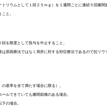
ナトリウムとして１回２５ｍｇ）を１週間ごとに連続５回膝関
うこと。
５回を限度として投与を中止すること。
療は原因療法ではなく局所に対する対症療法であるので抗リウ
）の基準を全て満たす場合に限る）。
ロールできていても膝関節痛のある場合。
以下の場合。