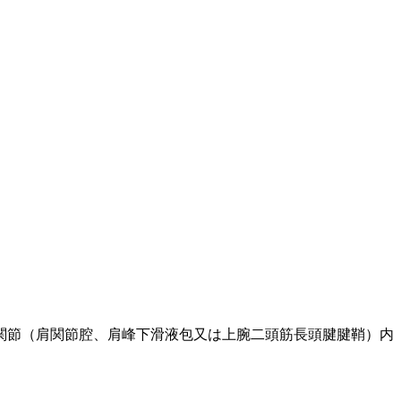
関節（肩関節腔、肩峰下滑液包又は上腕二頭筋長頭腱腱鞘）内