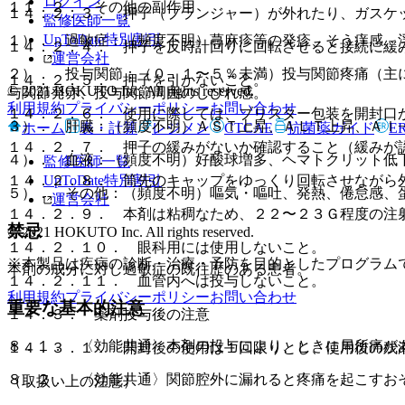
ログイン
１１．２． その他の副作用
１４．２．３． 押子（プランジャー）が外れたり、ガスケ
監修医師一覧
UpToDate特別割引
１）． 過敏症：（頻度不明）蕁麻疹等の発疹、そう痒感、
１４．２．４． 押子を反時計回りに回転させると接続に緩
運営会社
２）． 投与関節：（０．１〜５％未満）投与関節疼痛（主
１４．２．５． 押子を引かないこと。
© 2021 HOKUTO Inc. All rights reserved.
与関節発赤、投与関節周囲のしびれ感。
利用規約
プライバシーポリシー
お問い合わせ
１４．２．６． 使用に際しては、ブリスター包装を開封口
３）． 肝臓：（頻度不明）ＡＳＴ上昇、ＡＬＴ上昇、Ａｌ
ホーム
表・計算
レジメン
CTCAE
抗菌薬ガイド
E
１４．２．７． 押子の緩みがないか確認すること（緩みが
４）． 血液：（頻度不明）好酸球増多、ヘマトクリット低
監修医師一覧
UpToDate特別割引
１４．２．８． 筒先のキャップをゆっくり回転させながら
５）． その他：（頻度不明）嘔気・嘔吐、発熱、倦怠感、
運営会社
１４．２．９． 本剤は粘稠なため、２２〜２３Ｇ程度の注
禁忌
© 2021 HOKUTO Inc. All rights reserved.
１４．２．１０． 眼科用には使用しないこと。
※本製品は疾病の診断・治療・予防を目的としたプログラム
本剤の成分に対し過敏症の既往歴のある患者。
１４．２．１１． 血管内へは投与しないこと。
利用規約
プライバシーポリシー
お問い合わせ
重要な基本的注意
１４．３． 薬剤投与後の注意
８．１． 〈効能共通〉本剤の投与により、ときに局所痛が
１４．３．１． 開封後の使用は１回限りとし、使用後の残
８．２． 〈効能共通〉関節腔外に漏れると疼痛を起こすお
（取扱い上の注意）