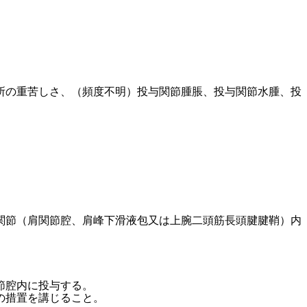
所の重苦しさ、（頻度不明）投与関節腫脹、投与関節水腫、投
。
関節（肩関節腔、肩峰下滑液包又は上腕二頭筋長頭腱腱鞘）内
節腔内に投与する。
の措置を講じること。