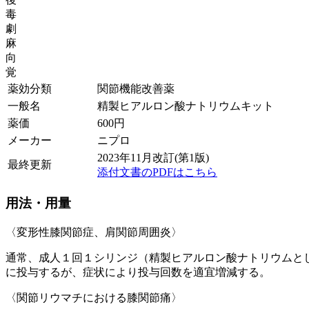
毒
劇
麻
向
覚
薬効分類
関節機能改善薬
一般名
精製ヒアルロン酸ナトリウムキット
薬価
600
円
メーカー
ニプロ
2023年11月改訂(第1版)
最終更新
添付文書のPDFはこちら
用法・用量
〈変形性膝関節症、肩関節周囲炎〉
通常、成人１回１シリンジ（精製ヒアルロン酸ナトリウムと
に投与するが、症状により投与回数を適宜増減する。
〈関節リウマチにおける膝関節痛〉