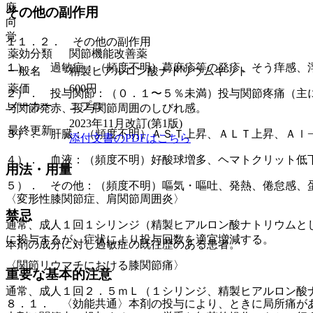
麻
その他の副作用
向
覚
１１．２． その他の副作用
薬効分類
関節機能改善薬
１）． 過敏症：（頻度不明）蕁麻疹等の発疹、そう痒感、
一般名
精製ヒアルロン酸ナトリウムキット
薬価
600
円
２）． 投与関節：（０．１〜５％未満）投与関節疼痛（主
メーカー
ニプロ
与関節発赤、投与関節周囲のしびれ感。
2023年11月改訂(第1版)
最終更新
３）． 肝臓：（頻度不明）ＡＳＴ上昇、ＡＬＴ上昇、Ａｌ
添付文書のPDFはこちら
４）． 血液：（頻度不明）好酸球増多、ヘマトクリット低
用法・用量
５）． その他：（頻度不明）嘔気・嘔吐、発熱、倦怠感、
〈変形性膝関節症、肩関節周囲炎〉
禁忌
通常、成人１回１シリンジ（精製ヒアルロン酸ナトリウムと
に投与するが、症状により投与回数を適宜増減する。
本剤の成分に対し過敏症の既往歴のある患者。
〈関節リウマチにおける膝関節痛〉
重要な基本的注意
通常、成人１回２．５ｍＬ（１シリンジ、精製ヒアルロン酸
８．１． 〈効能共通〉本剤の投与により、ときに局所痛が