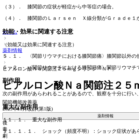
（３）． 膝関節の症状が軽症から中等症の場合。
（４）． 膝関節のＬａｒｓｅｎ Ｘ線分類がＧｒａｄｅ１
効能・効果に関連する注意
ホーム
（効能又は効果に関連する注意）
薬剤情報
５．１． 〈関節リウマチにおける膝関節痛〉膝関節以外の
５．２． 〈関節リウマチにおける膝関節痛〉関節リウマチ
ヒアルロン酸Ｎａ関節注２５ｍｇシリンジ「ＮＰ」
副作用
ヒアルロン酸Ｎａ関節注２５
次の副作用があらわれることがあるので、観察を十分に行い
関節機能改善薬
重大な副作用
2023年11月改訂(第1版)
薬剤情報
１１．１． 重大な副作用
後
毒
１１．１．１． ショック（頻度不明）：ショック症状があ
劇