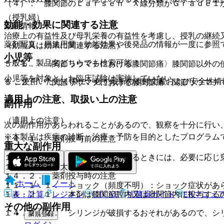
（４）． 膝関節のＬａｒｓｅｎ Ｘ線分類がＧｒａｄｅ１
（授乳婦）
効能・効果に関連する注意
薬剤情報
治療上の有益性及び母乳栄養の有益性を考慮し、授乳の継続
薬剤写真、用法用量、効能効果や後発品の情報が一度に参照
（効能又は効果に関連する注意）
小児等
一般名、製品名どちらでも検索可能！
５．１． 〈関節リウマチにおける膝関節痛〉膝関節以外の
小児等を対象とした臨床試験は実施していない。
※ ご使用いただく際に、必ず最新の添付文書および安全性情
５．２． 〈関節リウマチにおける膝関節痛〉関節リウマチ
適用上の注意、取扱い上の注意
副作用
（適用上の注意）
次の副作用があらわれることがあるので、観察を十分に行い
※本製品は疾病の診断・治療・予防を目的としたプログラム
１４．１． 薬剤投与前の注意
重大な副作用
１４．１．１． 関節液の貯留があるときには、必要に応じ
１１．１． 重大な副作用
１４．２． 薬剤投与時の注意
ホーム
ノート
１１．１．１． ショック（頻度不明）：ショック症状があ
表・計算
レジメン
CTCAE
抗菌薬ガイド
ERマニュ
１４．２．１． 本剤は膝関節腔内又は肩関節内に投与する
その他の副作用
１４．２．２． シリンジが破損するおそれがあるので、シ
新規登録