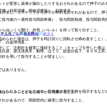
ットが変形し薬液が漏出したりするおそれがあるので押子のみ
浮腫（顔面浮腫、眼瞼浮腫等）、顔面発赤。
みが生じ、ガスケットから押子が外れるおそれがあるので、押
に投与後の一過性投与関節疼痛）、投与関節熱感、投与関節局
からゆっくり開け、外筒（バレル）を持って取り出すこと。
−Ｐ上昇、ＬＤＨ上昇。
Rマニュアル
薬剤情報
ポスト
認められた場合は、押子を時計回りに回転させ締め直すこと）
下、白血球増多。
外して、注射針を確実に接続すること（キャップを外した後は
蛋白尿、尿沈渣異常、動悸、ほてり、総蛋白低下、ＢＵＮ上昇
射針を用いて投与することが望ましい。
ではありません。
あらわれることがあるので、投与後の局所安静を指示するなど
液はシリンジとともに速やかに廃棄すること。
それがあるので、関節腔内に確実に投与すること。