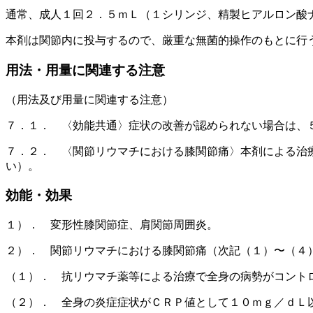
通常、成人１回２．５ｍＬ（１シリンジ、精製ヒアルロン酸
本剤は関節内に投与するので、厳重な無菌的操作のもとに行
用法・用量に関連する注意
（用法及び用量に関連する注意）
７．１． 〈効能共通〉症状の改善が認められない場合は、
７．２． 〈関節リウマチにおける膝関節痛〉本剤による治
い）。
効能・効果
１）． 変形性膝関節症、肩関節周囲炎。
２）． 関節リウマチにおける膝関節痛（次記（１）〜（４
（１）． 抗リウマチ薬等による治療で全身の病勢がコント
（２）． 全身の炎症症状がＣＲＰ値として１０ｍｇ／ｄＬ