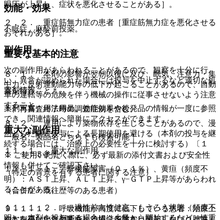
眼圧が上昇し、症状を悪化させることがある］。
効能・効果
２．２． 重症筋無力症の患者［重症筋無力症を悪化させる
不眠症、麻酔前投薬。
おそれがある］。
副作用
重要な基本的注意
次の副作用があらわれることがあるので、観察を十分に行
８．１． 本剤の影響が翌朝以後に及び、眠気、注意力・集
い、異常が認められた場合には投与を中止するなど適切な処
中力・反射運動能力等の低下が起こることがあるので、自動
薬剤情報
置を行うこと＊。
車の運転等の危険を伴う機械の操作に従事させないよう注意
すること。
薬剤写真、用法用量、効能効果や後発品の情報が一度に参照
＊）再審査終了時の調査症例を含む。
でき、関連情報へ簡単にアクセスができます。
８．２． 連用により薬物依存を生じることがあるので、漫
重大な副作用
然とした継続投与による長期使用を避ける（本剤の投与を継
一般名、製品名どちらでも検索可能！
続する場合には、治療上の必要性を十分に検討する）〔１
１１．１． 重大な副作用
１．１．３参照〕。
※ ご使用いただく際に、必ず最新の添付文書および安全性
情報も併せてご確認下さい。
１１．１．１． 肝機能障害（０．１％）、黄疸（頻度不
（特定の背景を有する患者に関する注意）
明）：ＡＳＴ上昇、ＡＬＴ上昇、γ−ＧＴＰ上昇等があらわれ
ることがある。
（合併症・既往歴等のある患者）
１１．１．２． 一過性前向性健忘、もうろう状態（頻度不
９．１．１． 呼吸機能が高度に低下している患者：治療上
明）：本剤を投与する場合には少量から開始するなど、慎重
やむを得ないと判断される場合を除き、投与しない（肺性
※本製品は疾病の診断・治療・予防を目的としたプログラム