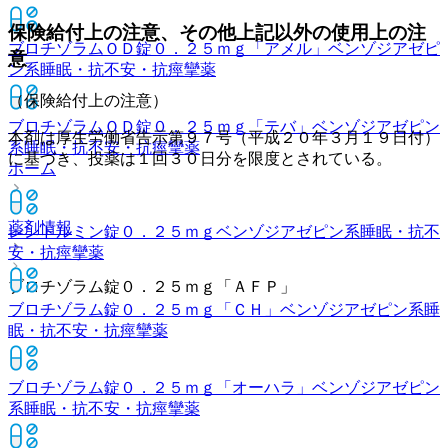
保険給付上の注意、その他上記以外の使用上の注
ブロチゾラムＯＤ錠０．２５ｍｇ「アメル」
ベンゾジアゼピ
意
ン系睡眠・抗不安・抗痙攣薬
（保険給付上の注意）
ブロチゾラムＯＤ錠０．２５ｍｇ「テバ」
ベンゾジアゼピン
本剤は厚生労働省告示第９７号（平成２０年３月１９日付）
系睡眠・抗不安・抗痙攣薬
に基づき、投薬は１回３０日分を限度とされている。
ホーム
薬剤情報
レンドルミン錠０．２５ｍｇ
ベンゾジアゼピン系睡眠・抗不
安・抗痙攣薬
ブロチゾラム錠０．２５ｍｇ「ＡＦＰ」
ブロチゾラム錠０．２５ｍｇ「ＣＨ」
ベンゾジアゼピン系睡
眠・抗不安・抗痙攣薬
ブロチゾラム錠０．２５ｍｇ「オーハラ」
ベンゾジアゼピン
系睡眠・抗不安・抗痙攣薬