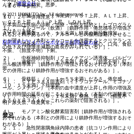
運営会社
ん妄、振戦、幻覚、悪夢。
〔１６．４参照〕。
© 2021 HOKUTO Inc. All rights reserved.
２）． 肝臓：（０．１％未満）ＡＳＴ上昇、ＡＬＴ上昇、
１０．２． 併用注意：
γ−ＧＴＰ上昇、Ａｌ−Ｐ上昇、ＬＤＨ上昇。
※本製品は疾病の診断・治療・予防を目的としたプログラム
１）． アルコール（飲酒）［鎮静作用・倦怠感等が増強さ
ではありません。
３）． 循環器：（０．１％未満）軽度の脈拍数増加。
れるおそれがあるので、アルコールとの服用は避けさせるこ
とが望ましい（本剤とアルコールを併用するとクリアランス
利用規約
プライバシーポリシー
お問い合わせ
４）． 消化器：（０．１％未満）嘔気、悪心、口渇、食欲
の低下及び排泄半減期の延長がみられている）］。
不振、（頻度不明）下痢。
２）． 中枢神経抑制剤（フェノチアジン誘導体、バルビツ
５）． 過敏症：（０．１％未満）発疹、（頻度不明）紅
ール酸誘導体）［鎮静作用が増強されるおそれがある（本剤
斑。
との併用により鎮静作用が増強するおそれがある）］。
６）． 骨格筋：（０．１〜５％未満）だるさ、倦怠感、
３）． ＣＹＰ３Ａ４阻害剤（イトラコナゾール、ミコナゾ
（０．１％未満）下肢痙攣。
ール、シメチジン）［本剤の血中濃度が上昇し作用の増強及
び作用時間の延長が起こるおそれがある（本剤の代謝酵素で
７）． その他：（０．１％未満）発熱、貧血、（頻度不
あるＣＹＰ３Ａ４が、これらの薬剤で阻害される）］。
明）尿失禁、味覚異常。
４）． モノアミン酸化酵素阻害剤［鎮静作用が増強される
禁忌
おそれがある（本剤との併用により鎮静作用が増強するおそ
れがある）］。
２．１． 急性閉塞隅角緑内障の患者［抗コリン作用により