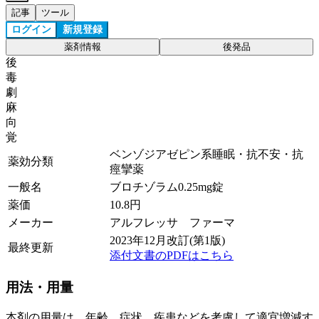
記事
ツール
ログイン
新規登録
薬剤情報
後発品
後
毒
劇
麻
向
覚
ベンゾジアゼピン系睡眠・抗不安・抗
薬効分類
痙攣薬
一般名
ブロチゾラム0.25mg錠
薬価
10.8
円
メーカー
アルフレッサ ファーマ
2023年12月改訂(第1版)
最終更新
添付文書のPDFはこちら
用法・用量
本剤の用量は、年齢、症状、疾患などを考慮して適宜増減す