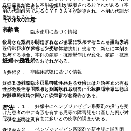
血中濃度が低下し本剤の作用が減弱されるおそれがある（本
外箱開封後は遮光して保存すること。
剤の代謝酵素であるＣＹＰ３Ａ４が誘導され、本剤の代謝が
促進される）］。
その他の注意
高齢者
１５．１． 臨床使用に基づく情報
少量から投与を開始するなど慎重に投与すること（運動失調
投与した薬剤が特定されないままにフルマゼニルを投与され
等の副作用が発現しやすい）。
た（ベンゾジアゼピン受容体拮抗剤）患者で、新たに本剤を
投与する場合、本剤の鎮静・抗痙攣作用が変化、鎮静・抗痙
妊婦・授乳婦
攣作用が遅延するおそれがある。
１５．２． 非臨床試験に基づく情報
（妊婦）
ラットの雄で臨床用量の約４００００倍（２００ｍｇ／ｋｇ
妊婦又は妊娠している可能性のある女性には、治療上の有益
／日）を２年間投与した試験において、甲状腺腫瘍発生頻度
性が危険性を上回ると判断される場合にのみ投与すること。
が対照群に比べ高いとの報告がある。
妊娠中の投与に関し、次のような報告がある。
９．５．１． 妊娠中にベンゾジアゼピン系薬剤の投与を受
貯法
けた患者の中に奇形を有する児等の障害児を出産した例が対
照群と比較して有意に多いとの疫学的調査がある。
（保管上の注意）
９．５．２． ベンゾジアゼピン系薬剤で新生児に哺乳困
室温保存。