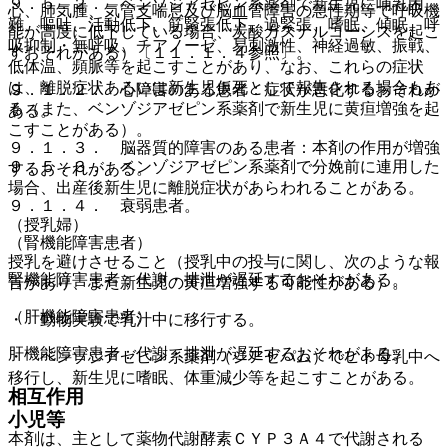
９．５．２． ベンゾジアゼピン系薬剤で新生児に哺乳困
心、肺気腫、気管支喘息及び脳血管障害の急性期等で呼吸機
難、嘔吐、活動低下、筋緊張低下、過緊張、嗜眠、傾眠、呼
能が高度に低下している場合、炭酸ガスナルコーシスを起こ
吸抑制・無呼吸、チアノーゼ、易刺激性、神経過敏、振戦、
すおそれがある）〔１１．１．４参照〕。
低体温、頻脈等を起こすことがあり、なお、これらの症状
は、離脱症状あるいは新生児仮死として報告される場合もあ
９．１．２． 心障害のある患者：症状が悪化するおそれが
る（また、ベンゾジアゼピン系薬剤で新生児に黄疸増強を起
ある。
こすことがある）。
９．１．３． 脳器質的障害のある患者：本剤の作用が増強
９．５．３． ベンゾジアゼピン系薬剤で分娩前に連用した
するおそれがある。
場合、出産後新生児に離脱症状があらわれることがある。
９．１．４． 衰弱患者。
（授乳婦）
（腎機能障害患者）
授乳を避けさせること（授乳中の投与に関し、次のような報
腎機能障害患者：代謝・排泄が遅延するおそれがある。
告があり、また新生児の黄疸増強する可能性がある）。
（肝機能障害患者）
・ 動物実験で乳汁中に移行する。
肝機能障害患者：代謝・排泄が遅延するおそれがある。
・ ベンゾジアゼピン系薬剤（ジアゼパム）でヒト母乳中へ
移行し、新生児に嗜眠、体重減少等を起こすことがある。
相互作用
小児等
本剤は、主として薬物代謝酵素ＣＹＰ３Ａ４で代謝される