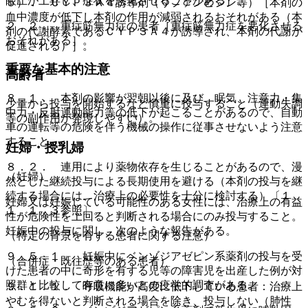
眼圧が上昇し、症状を悪化させることがある］。
５）． ＣＹＰ３Ａ４誘導剤（リファンピシン等）［本剤の
血中濃度が低下し本剤の作用が減弱されるおそれがある（本
２．２． 重症筋無力症の患者［重症筋無力症を悪化させる
剤の代謝酵素であるＣＹＰ３Ａ４が誘導され、本剤の代謝が
おそれがある］。
促進される）］。
重要な基本的注意
高齢者
８．１． 本剤の影響が翌朝以後に及び、眠気、注意力・集
少量から投与を開始するなど慎重に投与すること（運動失調
中力・反射運動能力等の低下が起こることがあるので、自動
等の副作用が発現しやすい）。
車の運転等の危険を伴う機械の操作に従事させないよう注意
すること。
妊婦・授乳婦
８．２． 連用により薬物依存を生じることがあるので、漫
（妊婦）
然とした継続投与による長期使用を避ける（本剤の投与を継
続する場合には、治療上の必要性を十分に検討する）〔１
妊婦又は妊娠している可能性のある女性には、治療上の有益
１．１．３参照〕。
性が危険性を上回ると判断される場合にのみ投与すること。
妊娠中の投与に関し、次のような報告がある。
（特定の背景を有する患者に関する注意）
９．５．１． 妊娠中にベンゾジアゼピン系薬剤の投与を受
（合併症・既往歴等のある患者）
けた患者の中に奇形を有する児等の障害児を出産した例が対
照群と比較して有意に多いとの疫学的調査がある。
９．１．１． 呼吸機能が高度に低下している患者：治療上
やむを得ないと判断される場合を除き、投与しない（肺性