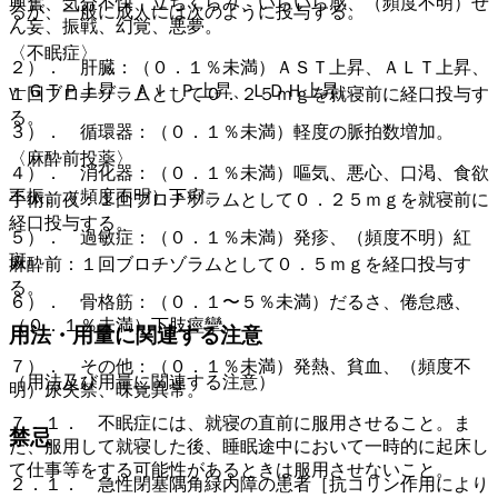
興奮、気分不快、立ちくらみ、いらいら感、（頻度不明）せ
るが、一般に成人には次のように投与する。
ん妄、振戦、幻覚、悪夢。
〈不眠症〉
２）． 肝臓：（０．１％未満）ＡＳＴ上昇、ＡＬＴ上昇、
γ−ＧＴＰ上昇、Ａｌ−Ｐ上昇、ＬＤＨ上昇。
１回ブロチゾラムとして０．２５ｍｇを就寝前に経口投与す
る。
３）． 循環器：（０．１％未満）軽度の脈拍数増加。
〈麻酔前投薬〉
４）． 消化器：（０．１％未満）嘔気、悪心、口渇、食欲
不振、（頻度不明）下痢。
手術前夜：１回ブロチゾラムとして０．２５ｍｇを就寝前に
経口投与する。
５）． 過敏症：（０．１％未満）発疹、（頻度不明）紅
斑。
麻酔前：１回ブロチゾラムとして０．５ｍｇを経口投与す
る。
６）． 骨格筋：（０．１〜５％未満）だるさ、倦怠感、
（０．１％未満）下肢痙攣。
用法・用量に関連する注意
７）． その他：（０．１％未満）発熱、貧血、（頻度不
（用法及び用量に関連する注意）
明）尿失禁、味覚異常。
７．１． 不眠症には、就寝の直前に服用させること。ま
禁忌
た、服用して就寝した後、睡眠途中において一時的に起床し
て仕事等をする可能性があるときは服用させないこと。
２．１． 急性閉塞隅角緑内障の患者［抗コリン作用により