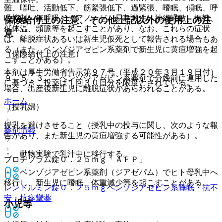
難、嘔吐、活動低下、筋緊張低下、過緊張、嗜眠、傾眠、呼
吸抑制・無呼吸、チアノーゼ、易刺激性、神経過敏、振戦、
保険給付上の注意、その他上記以外の使用上の注
低体温、頻脈等を起こすことがあり、なお、これらの症状
意
は、離脱症状あるいは新生児仮死として報告される場合もあ
る（また、ベンゾジアゼピン系薬剤で新生児に黄疸増強を起
（保険給付上の注意）
こすことがある）。
本剤は厚生労働省告示第９７号（平成２０年３月１９日付）
９．５．３． ベンゾジアゼピン系薬剤で分娩前に連用した
に基づき、投薬は１回３０日分を限度とされている。
場合、出産後新生児に離脱症状があらわれることがある。
ホーム
（授乳婦）
授乳を避けさせること（授乳中の投与に関し、次のような報
薬剤情報
告があり、また新生児の黄疸増強する可能性がある）。
・ 動物実験で乳汁中に移行する。
ブロチゾラム錠０．２５ｍｇ「ＡＦＰ」
・ ベンゾジアゼピン系薬剤（ジアゼパム）でヒト母乳中へ
移行し、新生児に嗜眠、体重減少等を起こすことがある。
レンドルミン錠０．２５ｍｇ
ベンゾジアゼピン系睡眠・抗不
安・抗痙攣薬
小児等