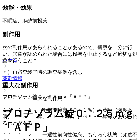
効能・効果
不眠症、麻酔前投薬。
副作用
次の副作用があらわれることがあるので、観察を十分に行
い、異常が認められた場合には投与を中止するなど適切な処
ホーム
置を行うこと＊。
＊）再審査終了時の調査症例を含む。
薬剤情報
重大な副作用
ブロチゾラム錠０．２５ｍｇ「ＡＦＰ」
１１．１． 重大な副作用
１１．１．１． 肝機能障害（０．１％）、黄疸（頻度不
ブロチゾラム錠０．２５ｍｇ
明）：ＡＳＴ上昇、ＡＬＴ上昇、γ−ＧＴＰ上昇等があらわれ
ることがある。
「ＡＦＰ」
１１．１．２． 一過性前向性健忘、もうろう状態（頻度不