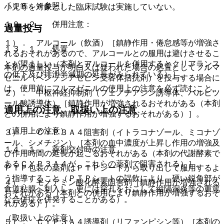
〔１６．４参照〕。
小児等を対象とした臨床試験は実施していない。
１０．２． 併用注意：
過量投与
１）． アルコール（飲酒）［鎮静作用・倦怠感等が増強さ
１３．１． 処置
れるおそれがあるので、アルコールとの服用は避けさせるこ
とが望ましい（本剤とアルコールを併用するとクリアランス
本剤の過量投与が明白又は疑われた場合の処置としてフルマ
の低下及び排泄半減期の延長がみられている）］。
ゼニル（ベンゾジアゼピン受容体拮抗剤）を投与する場合に
は、使用前にフルマゼニルの使用上の注意を必ず読むこと。
２）． 中枢神経抑制剤（フェノチアジン誘導体、バルビツ
ール酸誘導体）［鎮静作用が増強されるおそれがある（本剤
適用上の注意、取扱い上の注意
との併用により鎮静作用が増強するおそれがある）］。
（適用上の注意）
３）． ＣＹＰ３Ａ４阻害剤（イトラコナゾール、ミコナゾ
ール、シメチジン）［本剤の血中濃度が上昇し作用の増強及
１４．１． 薬剤交付時の注意
び作用時間の延長が起こるおそれがある（本剤の代謝酵素で
あるＣＹＰ３Ａ４が、これらの薬剤で阻害される）］。
ＰＴＰ包装の薬剤はＰＴＰシートから取り出して服用するよ
う指導すること（ＰＴＰシートの誤飲により、硬い鋭角部が
４）． モノアミン酸化酵素阻害剤［鎮静作用が増強される
食道粘膜へ刺入し、更には穿孔をおこして縦隔洞炎等の重篤
おそれがある（本剤との併用により鎮静作用が増強するおそ
な合併症を併発することがある）。
れがある）］。
（取扱い上の注意）
５）． ＣＹＰ３Ａ４誘導剤（リファンピシン等）［本剤の