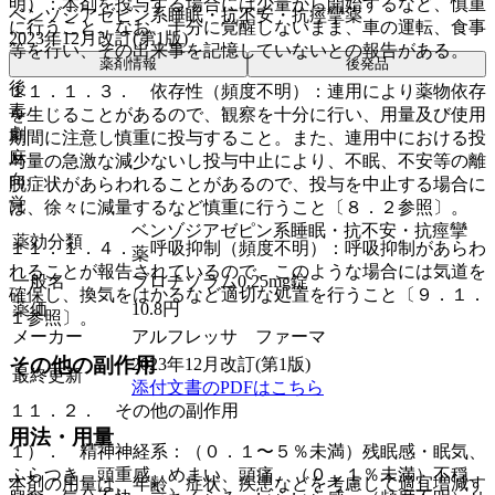
明）：本剤を投与する場合には少量から開始するなど、慎重
ベンゾジアゼピン系睡眠・抗不安・抗痙攣薬
に行うこと。なお、十分に覚醒しないまま、車の運転、食事
2023年12月改訂(第1版)
等を行い、その出来事を記憶していないとの報告がある。
薬剤情報
後発品
後
１１．１．３． 依存性（頻度不明）：連用により薬物依存
毒
を生じることがあるので、観察を十分に行い、用量及び使用
劇
期間に注意し慎重に投与すること。また、連用中における投
麻
与量の急激な減少ないし投与中止により、不眠、不安等の離
向
脱症状があらわれることがあるので、投与を中止する場合に
覚
は、徐々に減量するなど慎重に行うこと〔８．２参照〕。
ベンゾジアゼピン系睡眠・抗不安・抗痙攣
薬効分類
１１．１．４． 呼吸抑制（頻度不明）：呼吸抑制があらわ
薬
れることが報告されているので、このような場合には気道を
一般名
ブロチゾラム0.25mg錠
確保し、換気をはかるなど適切な処置を行うこと〔９．１．
薬価
10.8
円
１参照〕。
メーカー
アルフレッサ ファーマ
その他の副作用
2023年12月改訂(第1版)
最終更新
添付文書のPDFはこちら
１１．２． その他の副作用
用法・用量
１）． 精神神経系：（０．１〜５％未満）残眠感・眠気、
ふらつき、頭重感、めまい、頭痛、（０．１％未満）不穏、
本剤の用量は、年齢、症状、疾患などを考慮して適宜増減す