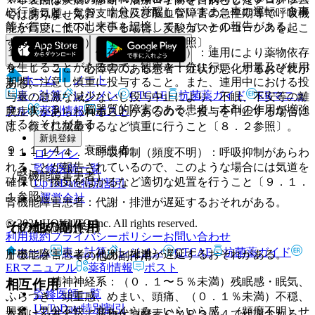
に行うこと。なお、十分に覚醒しないまま、車の運転、食事
心、肺気腫、気管支喘息及び脳血管障害の急性期等で呼吸機
ではありません。
等を行い、その出来事を記憶していないとの報告がある。
能が高度に低下している場合、炭酸ガスナルコーシスを起こ
すおそれがある）〔１１．１．４参照〕。
１１．１．３． 依存性（頻度不明）：連用により薬物依存
を生じることがあるので、観察を十分に行い、用量及び使用
９．１．２． 心障害のある患者：症状が悪化するおそれが
ホーム
ノート
期間に注意し慎重に投与すること。また、連用中における投
ある。
表・計算
レジメン
CTCAE
抗菌薬ガイド
ERマニュ
与量の急激な減少ないし投与中止により、不眠、不安等の離
９．１．３． 脳器質的障害のある患者：本剤の作用が増強
アル
薬剤情報
ポスト
脱症状があらわれることがあるので、投与を中止する場合に
するおそれがある。
は、徐々に減量するなど慎重に行うこと〔８．２参照〕。
新規登録
９．１．４． 衰弱患者。
１１．１．４． 呼吸抑制（頻度不明）：呼吸抑制があらわ
ログイン
れることが報告されているので、このような場合には気道を
監修医師一覧
（腎機能障害患者）
確保し、換気をはかるなど適切な処置を行うこと〔９．１．
UpToDate特別割引
１参照〕。
運営会社
腎機能障害患者：代謝・排泄が遅延するおそれがある。
© 2021 HOKUTO Inc. All rights reserved.
その他の副作用
（肝機能障害患者）
利用規約
プライバシーポリシー
お問い合わせ
ホーム
表・計算
レジメン
CTCAE
抗菌薬ガイド
肝機能障害患者：代謝・排泄が遅延するおそれがある。
１１．２． その他の副作用
ERマニュアル
薬剤情報
ポスト
１）． 精神神経系：（０．１〜５％未満）残眠感・眠気、
相互作用
監修医師一覧
ふらつき、頭重感、めまい、頭痛、（０．１％未満）不穏、
UpToDate特別割引
興奮、気分不快、立ちくらみ、いらいら感、（頻度不明）せ
本剤は、主として薬物代謝酵素ＣＹＰ３Ａ４で代謝される