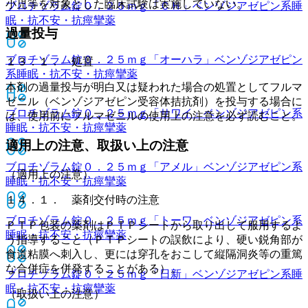
小児等を対象とした臨床試験は実施していない。
ブロチゾラム錠０．２５ｍｇ「ＣＨ」
ベンゾジアゼピン系睡
眠・抗不安・抗痙攣薬
過量投与
ブロチゾラム錠０．２５ｍｇ「オーハラ」
ベンゾジアゼピン
１３．１． 処置
系睡眠・抗不安・抗痙攣薬
本剤の過量投与が明白又は疑われた場合の処置としてフルマ
ゼニル（ベンゾジアゼピン受容体拮抗剤）を投与する場合に
ブロチゾラム錠０．２５ｍｇ「サワイ」
ベンゾジアゼピン系
は、使用前にフルマゼニルの使用上の注意を必ず読むこと。
睡眠・抗不安・抗痙攣薬
適用上の注意、取扱い上の注意
ブロチゾラム錠０．２５ｍｇ「アメル」
ベンゾジアゼピン系
（適用上の注意）
睡眠・抗不安・抗痙攣薬
１４．１． 薬剤交付時の注意
ブロチゾラム錠０．２５ｍｇ「トーワ」
ベンゾジアゼピン系
ＰＴＰ包装の薬剤はＰＴＰシートから取り出して服用するよ
睡眠・抗不安・抗痙攣薬
う指導すること（ＰＴＰシートの誤飲により、硬い鋭角部が
食道粘膜へ刺入し、更には穿孔をおこして縦隔洞炎等の重篤
な合併症を併発することがある）。
ブロチゾラム錠０．２５ｍｇ「日新」
ベンゾジアゼピン系睡
眠・抗不安・抗痙攣薬
（取扱い上の注意）