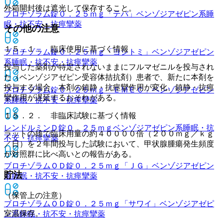
外箱開封後は遮光して保存すること。
ブロチゾラム錠０．２５ｍｇ「テバ」
ベンゾジアゼピン系睡
眠・抗不安・抗痙攣薬
その他の注意
１５．１． 臨床使用に基づく情報
ブロチゾラム錠０．２５ｍｇ「ヨシトミ」
ベンゾジアゼピン
系睡眠・抗不安・抗痙攣薬
投与した薬剤が特定されないままにフルマゼニルを投与され
た（ベンゾジアゼピン受容体拮抗剤）患者で、新たに本剤を
投与する場合、本剤の鎮静・抗痙攣作用が変化、鎮静・抗痙
ブロチゾラム錠０．２５ｍｇ「ＥＭＥＣ」
ベンゾジアゼピン
攣作用が遅延するおそれがある。
系睡眠・抗不安・抗痙攣薬
１５．２． 非臨床試験に基づく情報
レンドルミンＤ錠０．２５ｍｇ
ベンゾジアゼピン系睡眠・抗
ラットの雄で臨床用量の約４００００倍（２００ｍｇ／ｋｇ
不安・抗痙攣薬
／日）を２年間投与した試験において、甲状腺腫瘍発生頻度
が対照群に比べ高いとの報告がある。
ブロチゾラムＯＤ錠０．２５ｍｇ「ＪＧ」
ベンゾジアゼピン
貯法
系睡眠・抗不安・抗痙攣薬
（保管上の注意）
ブロチゾラムＯＤ錠０．２５ｍｇ「サワイ」
ベンゾジアゼピ
室温保存。
ン系睡眠・抗不安・抗痙攣薬