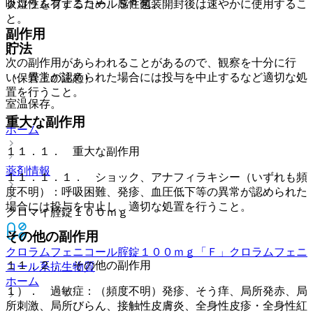
クロラムフェニコール感性菌。
吸湿性を有するため、ＳＰ包装開封後は速やかに使用するこ
と。
副作用
貯法
次の副作用があらわれることがあるので、観察を十分に行
い、異常が認められた場合には投与を中止するなど適切な処
（保管上の注意）
置を行うこと。
室温保存。
重大な副作用
ホーム
１１．１． 重大な副作用
薬剤情報
１１．１．１． ショック、アナフィラキシー（いずれも頻
度不明）：呼吸困難、発疹、血圧低下等の異常が認められた
場合には投与を中止し、適切な処置を行うこと。
クロマイ腟錠１００ｍｇ
その他の副作用
クロラムフェニコール腟錠１００ｍｇ「Ｆ」
クロラムフェニ
１１．２． その他の副作用
コール系抗生物質
ホーム
１）． 過敏症：（頻度不明）発疹、そう痒、局所発赤、局
所刺激、局所びらん、接触性皮膚炎、全身性皮疹・全身性紅