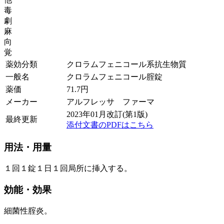
毒
劇
麻
向
覚
薬効分類
クロラムフェニコール系抗生物質
一般名
クロラムフェニコール腟錠
薬価
71.7
円
メーカー
アルフレッサ ファーマ
2023年01月改訂(第1版)
最終更新
添付文書のPDFはこちら
用法・用量
１回１錠１日１回局所に挿入する。
効能・効果
細菌性腟炎。