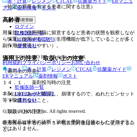
表・計算
レジメン
CTCAE
抗菌薬ガイド
ERマニュ
（特定の背景を有する患者に関する注意）
アル
薬剤情報
ポスト
高齢者
新規登録
ログイン
用量並びに使用間隔に留意するなど患者の状態を観察しなが
監修医師一覧
ら慎重に使用すること（生理機能が低下していることが多く
UpToDate特別割引
副作用が発現しやすい）。
運営会社
© 2021 HOKUTO Inc. All rights reserved.
適用上の注意、取扱い上の注意
利用規約
プライバシーポリシー
お問い合わせ
ホーム
表・計算
レジメン
CTCAE
抗菌薬ガイド
（適用上の注意）
ERマニュアル
薬剤情報
ポスト
１４．１． 薬剤投与時の注意
監修医師一覧
UpToDate特別割引
本剤は水にあうと吸湿し、崩壊するので、ぬれたピンセット
運営会社
等で取扱わないこと。
© 2021 HOKUTO Inc. All rights reserved.
（取扱い上の注意）
※本製品は疾病の診断・治療・予防を目的としたプログラム
吸湿性を有するため、ＳＰ包装開封後は速やかに使用するこ
ではありません。
と。