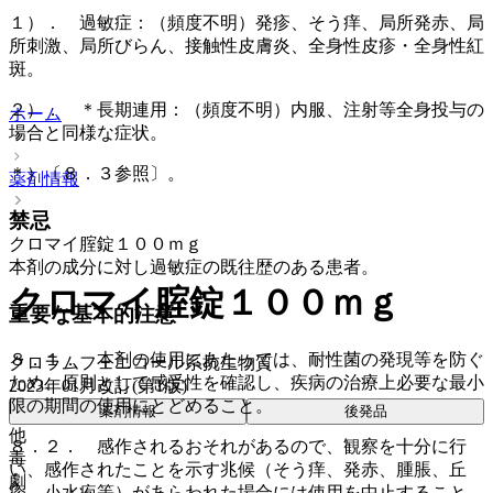
１）． 過敏症：（頻度不明）発疹、そう痒、局所発赤、局
所刺激、局所びらん、接触性皮膚炎、全身性皮疹・全身性紅
斑。
２）． ＊長期連用：（頻度不明）内服、注射等全身投与の
ホーム
場合と同様な症状。
＊）〔８．３参照〕。
薬剤情報
禁忌
クロマイ腟錠１００ｍｇ
本剤の成分に対し過敏症の既往歴のある患者。
クロマイ腟錠１００ｍｇ
重要な基本的注意
８．１． 本剤の使用にあたっては、耐性菌の発現等を防ぐ
クロラムフェニコール系抗生物質
ため、原則として感受性を確認し、疾病の治療上必要な最小
2023年01月改訂(第1版)
限の期間の使用にとどめること。
薬剤情報
後発品
他
８．２． 感作されるおそれがあるので、観察を十分に行
毒
い、感作されたことを示す兆候（そう痒、発赤、腫脹、丘
劇
疹、小水疱等）があらわれた場合には使用を中止すること。