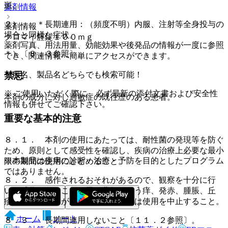
斑。
薬剤情報
２）． ＊長期連用：（頻度不明）内服、注射等全身投与の
薬剤情報
場合と同様な症状。
クロマイ腟錠１００ｍｇ
薬剤写真、用法用量、効能効果や後発品の情報が一度に参照
＊）〔８．３参照〕。
でき、関連情報へ簡単にアクセスができます。
一般名、製品名どちらでも検索可能！
禁忌
※ ご使用いただく際に、必ず最新の添付文書および安全性
本剤の成分に対し過敏症の既往歴のある患者。
情報も併せてご確認下さい。
重要な基本的注意
８．１． 本剤の使用にあたっては、耐性菌の発現等を防ぐ
ため、原則として感受性を確認し、疾病の治療上必要な最小
※本製品は疾病の診断・治療・予防を目的としたプログラム
限の期間の使用にとどめること。
ではありません。
８．２． 感作されるおそれがあるので、観察を十分に行
い、感作されたことを示す兆候（そう痒、発赤、腫脹、丘
疹、小水疱等）があらわれた場合には使用を中止すること。
ホーム
ノート
８．３． 長期間連用しないこと〔１１．２参照〕。