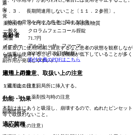
麻
向
８．３． 長期間連用しないこと〔１１．２参照〕。
覚
（特定の背景を有する患者に関する注意）
薬効分類
クロラムフェニコール系抗生物質
一般名
クロラムフェニコール腟錠
高齢者
薬価
71.7
円
メーカー
アルフレッサ ファーマ
用量並びに使用間隔に留意するなど患者の状態を観察しなが
2023年01月改訂(第1版)
ら慎重に使用すること（生理機能が低下していることが多く
最終更新
添付文書のPDFはこちら
副作用が発現しやすい）。
用法・用量
適用上の注意、取扱い上の注意
１回１錠１日１回局所に挿入する。
（適用上の注意）
１４．１． 薬剤投与時の注意
効能・効果
本剤は水にあうと吸湿し、崩壊するので、ぬれたピンセット
細菌性腟炎。
等で取扱わないこと。
適応菌種
（取扱い上の注意）