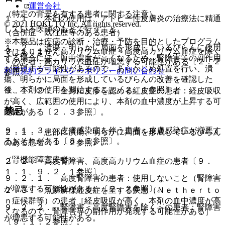
運営会社
（特定の背景を有する患者に関する注意）
１．１． 本剤の使用は、アトピー性皮膚炎の治療法に精通
© 2021 HOKUTO Inc. All rights reserved.
している医師のもとで行うこと。
（合併症・既往歴等のある患者）
※本製品は疾病の診断・治療・予防を目的としたプログラム
１．２． 潰瘍、明らかに局面を形成しているびらんに使用
９．１．１． 高カリウム血症＜高度高カリウム血症を除く
ではありません。
する場合には、血中濃度が高くなるため、腎障害等の副作用
＞の患者：高カリウム血症が増悪する可能性がある〔２．２
が発現する可能性があるので、あらかじめ処置を行い、潰
利用規約
プライバシーポリシー
お問い合わせ
参照〕。
瘍、明らかに局面を形成しているびらんの改善を確認した
後、本剤の使用を開始すること〔２．１参照〕。
９．１．２． 全身に皮疹を認める紅皮症の患者：経皮吸収
が高く、広範囲の使用により、本剤の血中濃度が上昇する可
禁忌
能性がある〔２．３参照〕。
９．１．３． 皮膚感染症を伴う患者：皮膚感染症が増悪す
２．１． 患部に潰瘍、明らかに局面を形成しているびらん
るおそれがある〔８．５参照〕。
のある患者〔１．２参照〕。
（腎機能障害患者）
２．２． 高度腎障害、高度高カリウム血症の患者〔９．
１．１、９．２．１参照〕。
９．２．１． 高度腎障害の患者：使用しないこと（腎障害
が増悪する可能性がある）〔２．２参照〕。
２．３． 魚鱗癬様紅皮症を呈する疾患（Ｎｅｔｈｅｒｔｏ
ｎ症候群等）の患者［経皮吸収が高く、本剤の血中濃度が高
９．２．２． 腎障害＜高度腎障害を除く＞の患者：腎障害
くなるので、腎障害等の副作用が発現する可能性がある］
が増悪する可能性がある。
〔９．１．２参照〕。