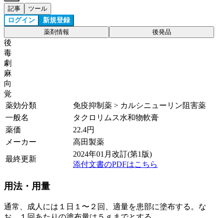
記事
ツール
ログイン
新規登録
薬剤情報
後発品
後
毒
劇
麻
向
覚
薬効分類
免疫抑制薬 > カルシニューリン阻害薬
一般名
タクロリムス水和物軟膏
薬価
22.4
円
メーカー
高田製薬
2024年01月改訂(第1版)
最終更新
添付文書のPDFはこちら
用法・用量
通常、成人には１日１〜２回、適量を患部に塗布する。な
お、１回あたりの塗布量は５ｇまでとする。