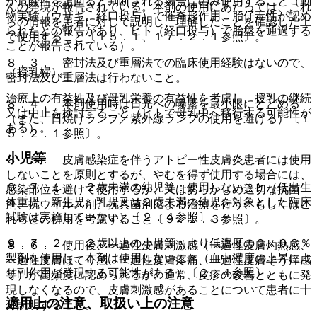
が危険性を上回ると判断される場合にのみ使用すること（動
んの発現が報告されている。本剤の使用にあたっては、これ
物実験（ウサギ、経口投与）で催奇形作用、胎仔毒性が認め
らの情報を患者に対して説明し、理解したことを確認した上
られたとの報告があり、ヒト（経口投与）で胎盤を通過する
で使用すること〔１５．１、１７．２．１参照〕。
ことが報告されている）。
８．３． 密封法及び重層法での臨床使用経験はないので、
（授乳婦）
密封法及び重層法は行わないこと。
治療上の有益性及び母乳栄養の有益性を考慮し、授乳の継続
８．４． 本剤使用時は日光への曝露を最小限にとどめる
又は中止を検討すること（ヒトで母乳中へ移行する可能性が
（また、日焼けランプ／紫外線ランプの使用を避ける）〔１
ある）。
５．２．１参照〕。
小児等
８．５． 皮膚感染症を伴うアトピー性皮膚炎患者には使用
しないことを原則とするが、やむを得ず使用する場合には、
９．７．１． ２歳未満の幼児等：使用しないこと（低出生
感染部位を避けて使用するか、又はあらかじめ適切な抗菌
体重児、新生児、乳児又は２歳未満の幼児を対象とした臨床
剤、抗ウイルス剤、抗真菌剤による治療を行う、もしくはこ
試験は実施していない）〔２．４参照〕。
れらとの併用を考慮すること〔９．１．３参照〕。
９．７．２． ２歳以上の小児等：より低濃度の０．０３％
８．６． 使用後、一過性皮膚刺激感（一過性皮膚灼熱感、
製剤を使用し、本剤は使用しないこと（血中濃度の上昇によ
一過性皮膚ほてり感、一過性皮膚疼痛、一過性皮膚そう痒感
り副作用が発現する可能性がある）〔２．４参照〕。
等）が高頻度に認められるが、通常、皮疹の改善とともに発
現しなくなるので、皮膚刺激感があることについて患者に十
適用上の注意、取扱い上の注意
分説明すること。