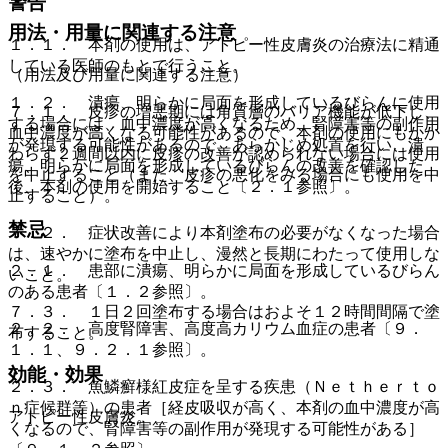
警告
用法・用量に関連する注意
１．１． 本剤の使用は、アトピー性皮膚炎の治療法に精通
している医師のもとで行うこと。
（用法及び用量に関連する注意）
１．２． 潰瘍、明らかに局面を形成しているびらんに使用
７．１． 皮疹の増悪期には角質層のバリア機能が低下し、
する場合には、血中濃度が高くなるため、腎障害等の副作用
血中濃度が高くなる可能性があるので、本剤の使用にもかか
が発現する可能性があるので、あらかじめ処置を行い、潰
わらず２週間以内に皮疹の改善が認められない場合には使用
瘍、明らかに局面を形成しているびらんの改善を確認した
を中止すること（また、皮疹の悪化をみる場合にも使用を中
後、本剤の使用を開始すること〔２．１参照〕。
止すること）。
禁忌
７．２． 症状改善により本剤塗布の必要がなくなった場合
は、速やかに塗布を中止し、漫然と長期にわたって使用しな
２．１． 患部に潰瘍、明らかに局面を形成しているびらん
いこと。
のある患者〔１．２参照〕。
７．３． １日２回塗布する場合はおよそ１２時間間隔で塗
２．２． 高度腎障害、高度高カリウム血症の患者〔９．
布すること。
１．１、９．２．１参照〕。
効能・効果
２．３． 魚鱗癬様紅皮症を呈する疾患（Ｎｅｔｈｅｒｔｏ
ｎ症候群等）の患者［経皮吸収が高く、本剤の血中濃度が高
アトピー性皮膚炎。
くなるので、腎障害等の副作用が発現する可能性がある］