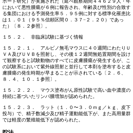
ホート研究）が実施された（延べ観察期間４４６２９人・年
において悪性腫瘍が６例に報告され、年齢及び性別の合致す
る集団における予測発生率５．９５例に対する標準化罹患比
は１．０１（９５％信頼区間０．３７−２．２０）であっ
た）〔８．２参照〕。
１５．２． 非臨床試験に基づく情報
１５．２．１． アルビノ無毛マウスに４０週間にわたりＵ
ＶＡ及びＵＶＢを照射し、その後１２週間無処置期間を設け
て観察すると試験動物のすべてに皮膚腫瘍が発生するが、こ
の試験系において紫外線照射と並行して本剤を塗布すると皮
膚腫瘍の発生時期が早まることが示されている〔２．６、
８．４、１０．１参照〕。
１５．２．２． マウス塗布がん原性試験で高い血中濃度の
持続に基づいたリンパ腫増加が認められた。
１５．２．３． ラット（１．０〜３．０ｍｇ／ｋｇ、皮下
投与）で、精子数減少及び精子運動能低下が、また高用量群
では軽度の繁殖能低下が認められた。
貯法