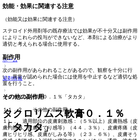
効能・効果に関連する注意
（効能又は効果に関連する注意）
ステロイド外用剤等の既存療法では効果が不十分又は副作用
によりこれらの投与ができないなど、本剤による治療がより
適切と考えられる場合に使用する。
副作用
ホーム
次の副作用があらわれることがあるので、観察を十分に行
い、異常が認められた場合には使用を中止するなど適切な処
薬剤情報
置を行うこと。
その他の副作用
タクロリムス軟膏０．１％「タカタ」
１１．２． その他の副作用
タクロリムス軟膏０．１％
１）． 適用部位の皮膚刺激感：（５％以上）皮膚熱感（皮
「タカタ」
膚灼熱感、皮膚ほてり感等）（４４．３％）、皮膚疼痛（皮
膚ヒリヒリ感、皮膚がしみる等）（２３．６％）、皮膚そう