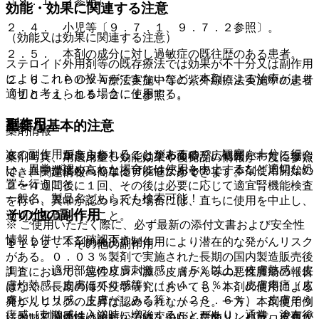
〔９．１．２参照〕。
効能・効果に関連する注意
２．４． 小児等〔９．７．１、９．７．２参照〕。
（効能又は効果に関連する注意）
２．５． 本剤の成分に対し過敏症の既往歴のある患者。
ステロイド外用剤等の既存療法では効果が不十分又は副作用
によりこれらの投与ができないなど、本剤による治療がより
２．６． ＰＵＶＡ療法実施中等の紫外線療法実施中の患者
適切と考えられる場合に使用する。
〔１０．１、１５．２．１参照〕。
副作用
重要な基本的注意
薬剤情報
次の副作用があらわれることがあるので、観察を十分に行
８．１． 重度皮疹もしくは塗布面積が広範囲にわたる場合
薬剤写真、用法用量、効能効果や後発品の情報が一度に参照
い、異常が認められた場合には使用を中止するなど適切な処
は、血中濃度が高くなる可能性があるので、本剤使用開始の
でき、関連情報へ簡単にアクセスができます。
置を行うこと。
２〜４週間後に１回、その後は必要に応じて適宜腎機能検査
一般名、製品名どちらでも検索可能！
を行い、異常が認められた場合には、直ちに使用を中止し、
その他の副作用
適切な処置を行うこと。
※ ご使用いただく際に、必ず最新の添付文書および安全性
情報も併せてご確認下さい。
８．２． 本剤の免疫抑制作用により潜在的な発がんリスク
１１．２． その他の副作用
がある。０．０３％製剤で実施された長期の国内製造販売後
１）． 適用部位の皮膚刺激感：（５％以上）皮膚熱感（皮
調査において、悪性リンパ腫、皮膚がん等の悪性腫瘍の報告
膚灼熱感、皮膚ほてり感等）（４４．３％）、皮膚疼痛（皮
はなく、長期の海外疫学研究においても、本剤の使用による
膚ヒリヒリ感、皮膚がしみる等）（２３．６％）、皮膚そう
発がんリスクの上昇は認められなかった。一方、本剤使用例
痒感［刺激感は入浴時に増強することがあり、通常、塗布後
において関連性は明らかではないが、悪性リンパ腫、皮膚が
※本製品は疾病の診断・治療・予防を目的としたプログラム