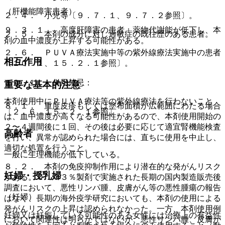
（肝機能障害患者）
２．４． 小児等〔９．７．１、９．７．２参照〕。
９．３．１． 高度肝障害の患者：薬物代謝能が低下し、本
２．５． 本剤の成分に対し過敏症の既往歴のある患者。
剤の血中濃度が上昇する可能性がある。
２．６． ＰＵＶＡ療法実施中等の紫外線療法実施中の患者
相互作用
〔１０．１、１５．２．１参照〕。
１０．１． 併用禁忌：
重要な基本的注意
本剤使用中にＰＵＶＡ療法等の紫外線療法を行わないこと
８．１． 重度皮疹もしくは塗布面積が広範囲にわたる場合
〔２．６、１５．２．１参照〕。
は、血中濃度が高くなる可能性があるので、本剤使用開始の
２〜４週間後に１回、その後は必要に応じて適宜腎機能検査
高齢者
を行い、異常が認められた場合には、直ちに使用を中止し、
適切な処置を行うこと。
一般に生理機能が低下している。
８．２． 本剤の免疫抑制作用により潜在的な発がんリスク
妊婦・授乳婦
がある。０．０３％製剤で実施された長期の国内製造販売後
調査において、悪性リンパ腫、皮膚がん等の悪性腫瘍の報告
（妊婦）
はなく、長期の海外疫学研究においても、本剤の使用による
発がんリスクの上昇は認められなかった。一方、本剤使用例
妊婦又は妊娠している可能性のある女性には治療上の有益性
において関連性は明らかではないが、悪性リンパ腫、皮膚が