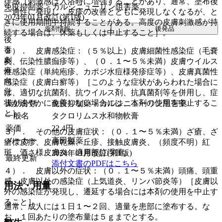
痒感［刺激感は入浴時に増強することがあり、通常、塗布後
免疫抑制薬 > カルシニューリン阻害薬
一過性に発現し、皮疹の改善とともに発現しなくなるが、と
2024年01月改訂(第1版)
きに使用期間中持続することがある。高度の皮膚刺激感が持
薬剤情報
後発品
続する場合は、休薬もしくは中止すること］。
後
毒
２）． 皮膚感染症：（５％以上）皮膚細菌性感染症（毛嚢
劇
炎、伝染性膿痂疹等）、（０．１〜５％未満）皮膚ウイルス
麻
性感染症（単純疱疹、カポジ水痘様発疹症等）、皮膚真菌性
向
感染症（皮膚白癬等）［このような症状があらわれた場合に
覚
は、適切な抗菌剤、抗ウイルス剤、抗真菌剤等を併用し、症
状が速やかに改善しない場合には、本剤の使用を中止するこ
薬効分類
免疫抑制薬 > カルシニューリン阻害薬
と］。
一般名
タクロリムス水和物軟膏
薬価
22.4
円
３）． その他の皮膚症状：（０．１〜５％未満）ざ瘡、ざ
メーカー
高田製薬
瘡様皮疹、皮膚乾燥、丘疹、接触皮膚炎、（頻度不明）紅
斑、酒さ様皮膚炎、適用部位浮腫。
2024年01月改訂(第1版)
最終更新
添付文書のPDFはこちら
４）． 皮膚以外の症状：（０．１〜５％未満）頭痛、頭重
感、皮膚以外の感染症（上気道炎、リンパ節炎等）［皮膚以
用法・用量
外の感染症が発現し、遷延する場合には本剤の使用を中止す
ること］。
通常、成人には１日１〜２回、適量を患部に塗布する。な
お、１回あたりの塗布量は５ｇまでとする。