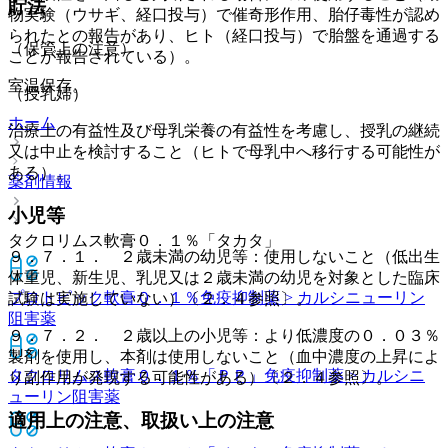
貯法
物実験（ウサギ、経口投与）で催奇形作用、胎仔毒性が認め
られたとの報告があり、ヒト（経口投与）で胎盤を通過する
（保管上の注意）
ことが報告されている）。
室温保存。
（授乳婦）
ホーム
治療上の有益性及び母乳栄養の有益性を考慮し、授乳の継続
又は中止を検討すること（ヒトで母乳中へ移行する可能性が
ある）。
薬剤情報
小児等
タクロリムス軟膏０．１％「タカタ」
９．７．１． ２歳未満の幼児等：使用しないこと（低出生
体重児、新生児、乳児又は２歳未満の幼児を対象とした臨床
プロトピック軟膏０．１％
免疫抑制薬 > カルシニューリン
試験は実施していない）〔２．４参照〕。
阻害薬
９．７．２． ２歳以上の小児等：より低濃度の０．０３％
製剤を使用し、本剤は使用しないこと（血中濃度の上昇によ
タクロリムス軟膏０．１％「ＰＰ」
免疫抑制薬 > カルシニ
り副作用が発現する可能性がある）〔２．４参照〕。
ューリン阻害薬
適用上の注意、取扱い上の注意