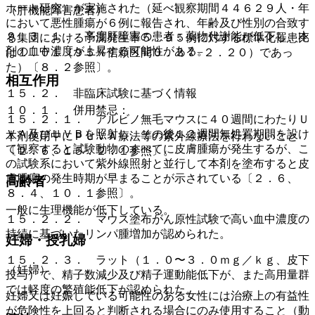
ホート研究）が実施された（延べ観察期間４４６２９人・年
（肝機能障害患者）
において悪性腫瘍が６例に報告され、年齢及び性別の合致す
９．３．１． 高度肝障害の患者：薬物代謝能が低下し、本
る集団における予測発生率５．９５例に対する標準化罹患比
剤の血中濃度が上昇する可能性がある。
は１．０１（９５％信頼区間０．３７−２．２０）であっ
た）〔８．２参照〕。
相互作用
１５．２． 非臨床試験に基づく情報
１０．１． 併用禁忌：
１５．２．１． アルビノ無毛マウスに４０週間にわたりＵ
ＶＡ及びＵＶＢを照射し、その後１２週間無処置期間を設け
本剤使用中にＰＵＶＡ療法等の紫外線療法を行わないこと
て観察すると試験動物のすべてに皮膚腫瘍が発生するが、こ
〔２．６、１５．２．１参照〕。
の試験系において紫外線照射と並行して本剤を塗布すると皮
膚腫瘍の発生時期が早まることが示されている〔２．６、
高齢者
８．４、１０．１参照〕。
一般に生理機能が低下している。
１５．２．２． マウス塗布がん原性試験で高い血中濃度の
持続に基づいたリンパ腫増加が認められた。
妊婦・授乳婦
１５．２．３． ラット（１．０〜３．０ｍｇ／ｋｇ、皮下
（妊婦）
投与）で、精子数減少及び精子運動能低下が、また高用量群
では軽度の繁殖能低下が認められた。
妊婦又は妊娠している可能性のある女性には治療上の有益性
が危険性を上回ると判断される場合にのみ使用すること（動