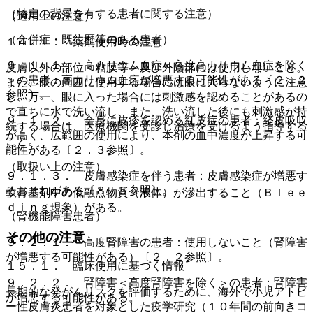
（特定の背景を有する患者に関する注意）
（適用上の注意）
（合併症・既往歴等のある患者）
１４．１． 薬剤使用時の注意
９．１．１． 高カリウム血症＜高度高カリウム血症を除く
皮膚以外の部位＜粘膜等＞及び外陰部には使用しないこと。
＞の患者：高カリウム血症が増悪する可能性がある〔２．２
また、眼の周囲に使用する場合には眼に入らないように注意
参照〕。
し、万一、眼に入った場合には刺激感を認めることがあるの
で直ちに水で洗い流し、また、洗い流した後にも刺激感が持
９．１．２． 全身に皮疹を認める紅皮症の患者：経皮吸収
続する場合は、医療機関を受診し治療を受けるよう指導する
が高く、広範囲の使用により、本剤の血中濃度が上昇する可
こと。
能性がある〔２．３参照〕。
（取扱い上の注意）
９．１．３． 皮膚感染症を伴う患者：皮膚感染症が増悪す
るおそれがある〔８．５参照〕。
軟膏基剤中の低融点物質（液体）が滲出すること（Ｂｌｅｅ
ｄｉｎｇ現象）がある。
（腎機能障害患者）
その他の注意
９．２．１． 高度腎障害の患者：使用しないこと（腎障害
が増悪する可能性がある）〔２．２参照〕。
１５．１． 臨床使用に基づく情報
９．２．２． 腎障害＜高度腎障害を除く＞の患者：腎障害
長期的な発がんリスクを評価するために、海外で小児アトピ
が増悪する可能性がある。
ー性皮膚炎患者を対象とした疫学研究（１０年間の前向きコ