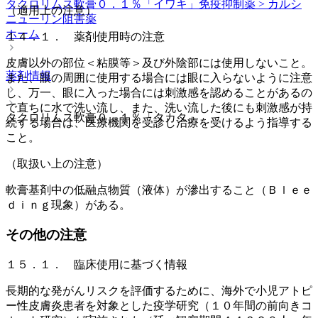
タクロリムス軟膏０．１％「イワキ」
免疫抑制薬 > カルシ
（適用上の注意）
ニューリン阻害薬
ホーム
１４．１． 薬剤使用時の注意
皮膚以外の部位＜粘膜等＞及び外陰部には使用しないこと。
薬剤情報
また、眼の周囲に使用する場合には眼に入らないように注意
し、万一、眼に入った場合には刺激感を認めることがあるの
で直ちに水で洗い流し、また、洗い流した後にも刺激感が持
タクロリムス軟膏０．１％「タカタ」
続する場合は、医療機関を受診し治療を受けるよう指導する
こと。
（取扱い上の注意）
軟膏基剤中の低融点物質（液体）が滲出すること（Ｂｌｅｅ
ｄｉｎｇ現象）がある。
その他の注意
１５．１． 臨床使用に基づく情報
長期的な発がんリスクを評価するために、海外で小児アトピ
ー性皮膚炎患者を対象とした疫学研究（１０年間の前向きコ