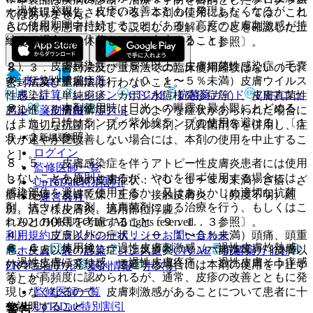
一過性に発現し、皮疹の改善とともに発現しなくなるが、と
んの発現が報告されている。本剤の使用にあたっては、これ
ではありません。
きに使用期間中持続することがある。高度の皮膚刺激感が持
らの情報を患者に対して説明し、理解したことを確認した上
続する場合は、休薬もしくは中止すること］。
で使用すること〔１５．１、１７．２．１参照〕。
２）． 皮膚感染症：（５％以上）皮膚細菌性感染症（毛嚢
８．３． 密封法及び重層法での臨床使用経験はないので、
ホーム
ノート
炎、伝染性膿痂疹等）、（０．１〜５％未満）皮膚ウイルス
密封法及び重層法は行わないこと。
表・計算
レジメン
CTCAE
抗菌薬ガイド
ERマニュ
性感染症（単純疱疹、カポジ水痘様発疹症等）、皮膚真菌性
８．４． 本剤使用時は日光への曝露を最小限にとどめる
アル
薬剤情報
ポスト
感染症（皮膚白癬等）［このような症状があらわれた場合に
（また、日焼けランプ／紫外線ランプの使用を避ける）〔１
は、適切な抗菌剤、抗ウイルス剤、抗真菌剤等を併用し、症
５．２．１参照〕。
新規登録
状が速やかに改善しない場合には、本剤の使用を中止するこ
ログイン
と］。
８．５． 皮膚感染症を伴うアトピー性皮膚炎患者には使用
監修医師一覧
しないことを原則とするが、やむを得ず使用する場合には、
３）． その他の皮膚症状：（０．１〜５％未満）ざ瘡、ざ
UpToDate特別割引
感染部位を避けて使用するか、又はあらかじめ適切な抗菌
瘡様皮疹、皮膚乾燥、丘疹、接触皮膚炎、（頻度不明）紅
運営会社
剤、抗ウイルス剤、抗真菌剤による治療を行う、もしくはこ
斑、酒さ様皮膚炎、適用部位浮腫。
© 2021 HOKUTO Inc. All rights reserved.
れらとの併用を考慮すること〔９．１．３参照〕。
利用規約
プライバシーポリシー
お問い合わせ
４）． 皮膚以外の症状：（０．１〜５％未満）頭痛、頭重
８．６． 使用後、一過性皮膚刺激感（一過性皮膚灼熱感、
感、皮膚以外の感染症（上気道炎、リンパ節炎等）［皮膚以
ホーム
表・計算
レジメン
CTCAE
抗菌薬ガイド
一過性皮膚ほてり感、一過性皮膚疼痛、一過性皮膚そう痒感
外の感染症が発現し、遷延する場合には本剤の使用を中止す
ERマニュアル
薬剤情報
ポスト
等）が高頻度に認められるが、通常、皮疹の改善とともに発
ること］。
監修医師一覧
現しなくなるので、皮膚刺激感があることについて患者に十
UpToDate特別割引
分説明すること。
警告