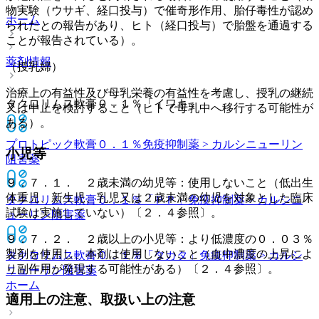
物実験（ウサギ、経口投与）で催奇形作用、胎仔毒性が認め
ホーム
られたとの報告があり、ヒト（経口投与）で胎盤を通過する
ことが報告されている）。
薬剤情報
（授乳婦）
治療上の有益性及び母乳栄養の有益性を考慮し、授乳の継続
タクロリムス軟膏０．１％「イワキ」
又は中止を検討すること（ヒトで母乳中へ移行する可能性が
ある）。
プロトピック軟膏０．１％
免疫抑制薬 > カルシニューリン
小児等
阻害薬
９．７．１． ２歳未満の幼児等：使用しないこと（低出生
体重児、新生児、乳児又は２歳未満の幼児を対象とした臨床
タクロリムス軟膏０．１％「ＰＰ」
免疫抑制薬 > カルシニ
試験は実施していない）〔２．４参照〕。
ューリン阻害薬
９．７．２． ２歳以上の小児等：より低濃度の０．０３％
製剤を使用し、本剤は使用しないこと（血中濃度の上昇によ
タクロリムス軟膏０．１％「タカタ」
免疫抑制薬 > カルシ
り副作用が発現する可能性がある）〔２．４参照〕。
ニューリン阻害薬
ホーム
適用上の注意、取扱い上の注意