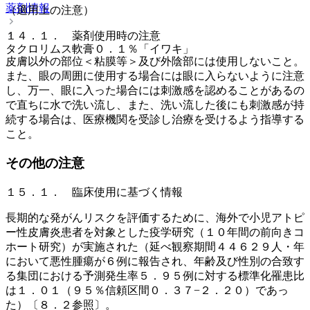
薬剤情報
（適用上の注意）
１４．１． 薬剤使用時の注意
タクロリムス軟膏０．１％「イワキ」
皮膚以外の部位＜粘膜等＞及び外陰部には使用しないこと。
また、眼の周囲に使用する場合には眼に入らないように注意
し、万一、眼に入った場合には刺激感を認めることがあるの
で直ちに水で洗い流し、また、洗い流した後にも刺激感が持
続する場合は、医療機関を受診し治療を受けるよう指導する
こと。
その他の注意
１５．１． 臨床使用に基づく情報
長期的な発がんリスクを評価するために、海外で小児アトピ
ー性皮膚炎患者を対象とした疫学研究（１０年間の前向きコ
ホート研究）が実施された（延べ観察期間４４６２９人・年
において悪性腫瘍が６例に報告され、年齢及び性別の合致す
る集団における予測発生率５．９５例に対する標準化罹患比
は１．０１（９５％信頼区間０．３７−２．２０）であっ
た）〔８．２参照〕。