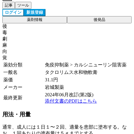
記事
ツール
ログイン
新規登録
薬剤情報
後発品
後
毒
劇
麻
向
覚
薬効分類
免疫抑制薬 > カルシニューリン阻害薬
一般名
タクロリムス水和物軟膏
薬価
31.1
円
メーカー
岩城製薬
2024年06月改訂(第2版)
最終更新
添付文書のPDFはこちら
用法・用量
通常、成人には１日１〜２回、適量を患部に塗布する。な
お、１回あたりの塗布量は５ｇまでとする。