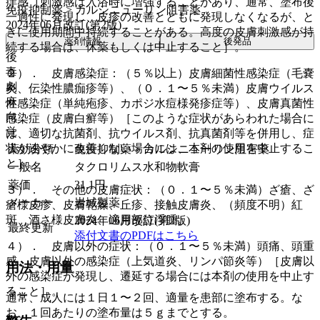
痒感［刺激感は入浴時に増強することがあり、通常、塗布後
免疫抑制薬 > カルシニューリン阻害薬
一過性に発現し、皮疹の改善とともに発現しなくなるが、と
2024年06月改訂(第2版)
きに使用期間中持続することがある。高度の皮膚刺激感が持
薬剤情報
後発品
続する場合は、休薬もしくは中止すること］。
後
毒
２）． 皮膚感染症：（５％以上）皮膚細菌性感染症（毛嚢
劇
炎、伝染性膿痂疹等）、（０．１〜５％未満）皮膚ウイルス
麻
性感染症（単純疱疹、カポジ水痘様発疹症等）、皮膚真菌性
向
感染症（皮膚白癬等）［このような症状があらわれた場合に
覚
は、適切な抗菌剤、抗ウイルス剤、抗真菌剤等を併用し、症
状が速やかに改善しない場合には、本剤の使用を中止するこ
薬効分類
免疫抑制薬 > カルシニューリン阻害薬
と］。
一般名
タクロリムス水和物軟膏
薬価
31.1
円
３）． その他の皮膚症状：（０．１〜５％未満）ざ瘡、ざ
メーカー
岩城製薬
瘡様皮疹、皮膚乾燥、丘疹、接触皮膚炎、（頻度不明）紅
斑、酒さ様皮膚炎、適用部位浮腫。
2024年06月改訂(第2版)
最終更新
添付文書のPDFはこちら
４）． 皮膚以外の症状：（０．１〜５％未満）頭痛、頭重
感、皮膚以外の感染症（上気道炎、リンパ節炎等）［皮膚以
用法・用量
外の感染症が発現し、遷延する場合には本剤の使用を中止す
ること］。
通常、成人には１日１〜２回、適量を患部に塗布する。な
お、１回あたりの塗布量は５ｇまでとする。