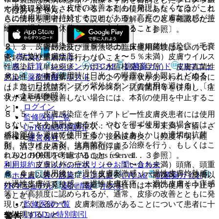
一過性に発現し、皮疹の改善とともに発現しなくなるが、と
んの発現が報告されている。本剤の使用にあたっては、これ
ではありません。
きに使用期間中持続することがある。高度の皮膚刺激感が持
らの情報を患者に対して説明し、理解したことを確認した上
続する場合は、休薬もしくは中止すること］。
で使用すること〔１５．１、１７．２．１参照〕。
２）． 皮膚感染症：（５％以上）皮膚細菌性感染症（毛嚢
８．３． 密封法及び重層法での臨床使用経験はないので、
ホーム
ノート
炎、伝染性膿痂疹等）、（０．１〜５％未満）皮膚ウイルス
密封法及び重層法は行わないこと。
表・計算
レジメン
CTCAE
抗菌薬ガイド
ERマニュ
性感染症（単純疱疹、カポジ水痘様発疹症等）、皮膚真菌性
８．４． 本剤使用時は日光への曝露を最小限にとどめる
アル
薬剤情報
ポスト
感染症（皮膚白癬等）［このような症状があらわれた場合に
（また、日焼けランプ／紫外線ランプの使用を避ける）〔１
は、適切な抗菌剤、抗ウイルス剤、抗真菌剤等を併用し、症
５．２．１参照〕。
新規登録
状が速やかに改善しない場合には、本剤の使用を中止するこ
ログイン
と］。
８．５． 皮膚感染症を伴うアトピー性皮膚炎患者には使用
監修医師一覧
しないことを原則とするが、やむを得ず使用する場合には、
３）． その他の皮膚症状：（０．１〜５％未満）ざ瘡、ざ
UpToDate特別割引
感染部位を避けて使用するか、又はあらかじめ適切な抗菌
瘡様皮疹、皮膚乾燥、丘疹、接触皮膚炎、（頻度不明）紅
運営会社
剤、抗ウイルス剤、抗真菌剤による治療を行う、もしくはこ
斑、酒さ様皮膚炎、適用部位浮腫。
© 2021 HOKUTO Inc. All rights reserved.
れらとの併用を考慮すること〔９．１．３参照〕。
利用規約
プライバシーポリシー
お問い合わせ
４）． 皮膚以外の症状：（０．１〜５％未満）頭痛、頭重
８．６． 使用後、一過性皮膚刺激感（一過性皮膚灼熱感、
感、皮膚以外の感染症（上気道炎、リンパ節炎等）［皮膚以
ホーム
表・計算
レジメン
CTCAE
抗菌薬ガイド
一過性皮膚ほてり感、一過性皮膚疼痛、一過性皮膚そう痒感
外の感染症が発現し、遷延する場合には本剤の使用を中止す
ERマニュアル
薬剤情報
ポスト
等）が高頻度に認められるが、通常、皮疹の改善とともに発
ること］。
監修医師一覧
現しなくなるので、皮膚刺激感があることについて患者に十
UpToDate特別割引
分説明すること。
警告