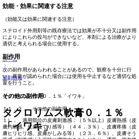
効能・効果に関連する注意
（効能又は効果に関連する注意）
ステロイド外用剤等の既存療法では効果が不十分又は副作用
によりこれらの投与ができないなど、本剤による治療がより
適切と考えられる場合に使用する。
副作用
ホーム
次の副作用があらわれることがあるので、観察を十分に行
い、異常が認められた場合には使用を中止するなど適切な処
薬剤情報
置を行うこと。
その他の副作用
タクロリムス軟膏０．１％「イワキ」
１１．２． その他の副作用
タクロリムス軟膏０．１％
１）． 適用部位の皮膚刺激感：（５％以上）皮膚熱感（皮
「イワキ」
膚灼熱感、皮膚ほてり感等）（４４．３％）、皮膚疼痛（皮
膚ヒリヒリ感、皮膚がしみる等）（２３．６％）、皮膚そう