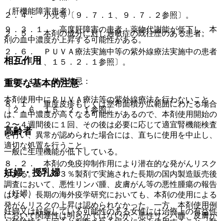
（肝機能障害患者）
２．４． 小児等〔９．７．１、９．７．２参照〕。
９．３．１． 高度肝障害の患者：薬物代謝能が低下し、本
２．５． 本剤の成分に対し過敏症の既往歴のある患者。
剤の血中濃度が上昇する可能性がある。
２．６． ＰＵＶＡ療法実施中等の紫外線療法実施中の患者
相互作用
〔１０．１、１５．２．１参照〕。
１０．１． 併用禁忌：
重要な基本的注意
本剤使用中にＰＵＶＡ療法等の紫外線療法を行わないこと
８．１． 重度皮疹もしくは塗布面積が広範囲にわたる場合
〔２．６、１５．２．１参照〕。
は、血中濃度が高くなる可能性があるので、本剤使用開始の
２〜４週間後に１回、その後は必要に応じて適宜腎機能検査
高齢者
を行い、異常が認められた場合には、直ちに使用を中止し、
適切な処置を行うこと。
一般に生理機能が低下している。
８．２． 本剤の免疫抑制作用により潜在的な発がんリスク
妊婦・授乳婦
がある。０．０３％製剤で実施された長期の国内製造販売後
調査において、悪性リンパ腫、皮膚がん等の悪性腫瘍の報告
（妊婦）
はなく、長期の海外疫学研究においても、本剤の使用による
発がんリスクの上昇は認められなかった。一方、本剤使用例
妊婦又は妊娠している可能性のある女性には治療上の有益性
において関連性は明らかではないが、悪性リンパ腫、皮膚が