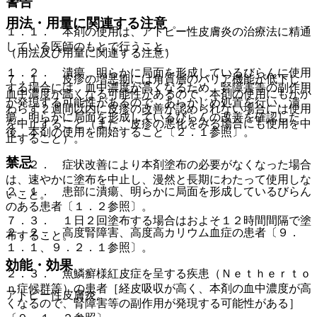
警告
用法・用量に関連する注意
１．１． 本剤の使用は、アトピー性皮膚炎の治療法に精通
している医師のもとで行うこと。
（用法及び用量に関連する注意）
１．２． 潰瘍、明らかに局面を形成しているびらんに使用
７．１． 皮疹の増悪期には角質層のバリア機能が低下し、
する場合には、血中濃度が高くなるため、腎障害等の副作用
血中濃度が高くなる可能性があるので、本剤の使用にもかか
が発現する可能性があるので、あらかじめ処置を行い、潰
わらず２週間以内に皮疹の改善が認められない場合には使用
瘍、明らかに局面を形成しているびらんの改善を確認した
を中止すること（また、皮疹の悪化をみる場合にも使用を中
後、本剤の使用を開始すること〔２．１参照〕。
止すること）。
禁忌
７．２． 症状改善により本剤塗布の必要がなくなった場合
は、速やかに塗布を中止し、漫然と長期にわたって使用しな
２．１． 患部に潰瘍、明らかに局面を形成しているびらん
いこと。
のある患者〔１．２参照〕。
７．３． １日２回塗布する場合はおよそ１２時間間隔で塗
２．２． 高度腎障害、高度高カリウム血症の患者〔９．
布すること。
１．１、９．２．１参照〕。
効能・効果
２．３． 魚鱗癬様紅皮症を呈する疾患（Ｎｅｔｈｅｒｔｏ
ｎ症候群等）の患者［経皮吸収が高く、本剤の血中濃度が高
アトピー性皮膚炎。
くなるので、腎障害等の副作用が発現する可能性がある］