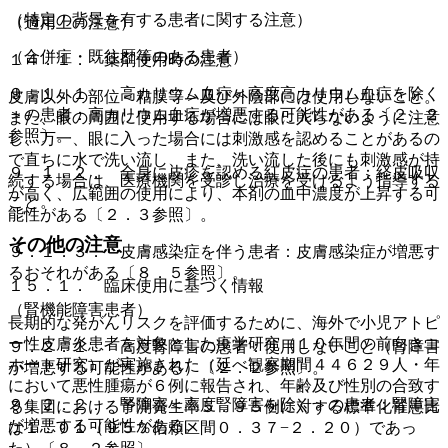
（特定の背景を有する患者に関する注意）
（適用上の注意）
（合併症・既往歴等のある患者）
１４．１． 薬剤使用時の注意
９．１．１． 高カリウム血症＜高度高カリウム血症を除く
皮膚以外の部位＜粘膜等＞及び外陰部には使用しないこと。
＞の患者：高カリウム血症が増悪する可能性がある〔２．２
また、眼の周囲に使用する場合には眼に入らないように注意
参照〕。
し、万一、眼に入った場合には刺激感を認めることがあるの
で直ちに水で洗い流し、また、洗い流した後にも刺激感が持
９．１．２． 全身に皮疹を認める紅皮症の患者：経皮吸収
続する場合は、医療機関を受診し治療を受けるよう指導する
が高く、広範囲の使用により、本剤の血中濃度が上昇する可
こと。
能性がある〔２．３参照〕。
その他の注意
９．１．３． 皮膚感染症を伴う患者：皮膚感染症が増悪す
るおそれがある〔８．５参照〕。
１５．１． 臨床使用に基づく情報
（腎機能障害患者）
長期的な発がんリスクを評価するために、海外で小児アトピ
ー性皮膚炎患者を対象とした疫学研究（１０年間の前向きコ
９．２．１． 高度腎障害の患者：使用しないこと（腎障害
ホート研究）が実施された（延べ観察期間４４６２９人・年
が増悪する可能性がある）〔２．２参照〕。
において悪性腫瘍が６例に報告され、年齢及び性別の合致す
９．２．２． 腎障害＜高度腎障害を除く＞の患者：腎障害
る集団における予測発生率５．９５例に対する標準化罹患比
が増悪する可能性がある。
は１．０１（９５％信頼区間０．３７−２．２０）であっ