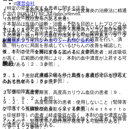
運営会社
（特定の背景を有する患者に関する注意）
１．１． 本剤の使用は、アトピー性皮膚炎の治療法に精通
© 2021 HOKUTO Inc. All rights reserved.
している医師のもとで行うこと。
（合併症・既往歴等のある患者）
※本製品は疾病の診断・治療・予防を目的としたプログラム
１．２． 潰瘍、明らかに局面を形成しているびらんに使用
９．１．１． 高カリウム血症＜高度高カリウム血症を除く
ではありません。
する場合には、血中濃度が高くなるため、腎障害等の副作用
＞の患者：高カリウム血症が増悪する可能性がある〔２．２
が発現する可能性があるので、あらかじめ処置を行い、潰
利用規約
プライバシーポリシー
お問い合わせ
参照〕。
瘍、明らかに局面を形成しているびらんの改善を確認した
後、本剤の使用を開始すること〔２．１参照〕。
９．１．２． 全身に皮疹を認める紅皮症の患者：経皮吸収
が高く、広範囲の使用により、本剤の血中濃度が上昇する可
禁忌
能性がある〔２．３参照〕。
９．１．３． 皮膚感染症を伴う患者：皮膚感染症が増悪す
２．１． 患部に潰瘍、明らかに局面を形成しているびらん
るおそれがある〔８．５参照〕。
のある患者〔１．２参照〕。
（腎機能障害患者）
２．２． 高度腎障害、高度高カリウム血症の患者〔９．
１．１、９．２．１参照〕。
９．２．１． 高度腎障害の患者：使用しないこと（腎障害
が増悪する可能性がある）〔２．２参照〕。
２．３． 魚鱗癬様紅皮症を呈する疾患（Ｎｅｔｈｅｒｔｏ
ｎ症候群等）の患者［経皮吸収が高く、本剤の血中濃度が高
９．２．２． 腎障害＜高度腎障害を除く＞の患者：腎障害
くなるので、腎障害等の副作用が発現する可能性がある］
が増悪する可能性がある。
〔９．１．２参照〕。