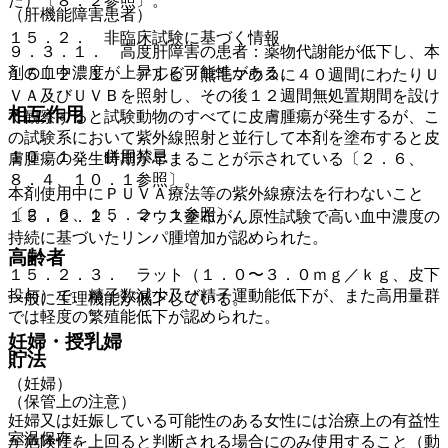
た）〔８．２参照〕。
（肝機能障害患者）
１５．２． 非臨床試験に基づく情報
９．３．１． 高度肝障害の患者：薬物代謝能が低下し、本
剤の血中濃度が上昇する可能性がある。
１５．２．１． アルビノ無毛マウスに４０週間にわたりＵ
ＶＡ及びＵＶＢを照射し、その後１２週間無処置期間を設け
相互作用
て観察すると試験動物のすべてに皮膚腫瘍が発生するが、こ
の試験系において紫外線照射と並行して本剤を塗布すると皮
１０．１． 併用禁忌：
膚腫瘍の発生時期が早まることが示されている〔２．６、
８．４、１０．１参照〕。
本剤使用中にＰＵＶＡ療法等の紫外線療法を行わないこと
〔２．６、１５．２．１参照〕。
１５．２．２． マウス塗布がん原性試験で高い血中濃度の
持続に基づいたリンパ腫増加が認められた。
高齢者
１５．２．３． ラット（１．０〜３．０ｍｇ／ｋｇ、皮下
投与）で、精子数減少及び精子運動能低下が、また高用量群
一般に生理機能が低下している。
では軽度の繁殖能低下が認められた。
妊婦・授乳婦
貯法
（妊婦）
（保管上の注意）
妊婦又は妊娠している可能性のある女性には治療上の有益性
室温保存。
が危険性を上回ると判断される場合にのみ使用すること（動