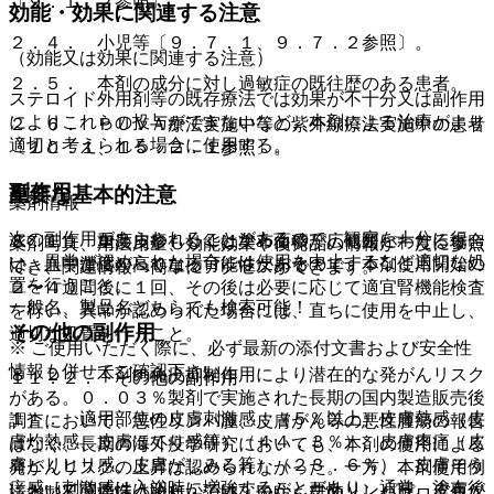
〔９．１．２参照〕。
効能・効果に関連する注意
２．４． 小児等〔９．７．１、９．７．２参照〕。
（効能又は効果に関連する注意）
２．５． 本剤の成分に対し過敏症の既往歴のある患者。
ステロイド外用剤等の既存療法では効果が不十分又は副作用
によりこれらの投与ができないなど、本剤による治療がより
２．６． ＰＵＶＡ療法実施中等の紫外線療法実施中の患者
適切と考えられる場合に使用する。
〔１０．１、１５．２．１参照〕。
副作用
重要な基本的注意
薬剤情報
次の副作用があらわれることがあるので、観察を十分に行
８．１． 重度皮疹もしくは塗布面積が広範囲にわたる場合
薬剤写真、用法用量、効能効果や後発品の情報が一度に参照
い、異常が認められた場合には使用を中止するなど適切な処
は、血中濃度が高くなる可能性があるので、本剤使用開始の
でき、関連情報へ簡単にアクセスができます。
置を行うこと。
２〜４週間後に１回、その後は必要に応じて適宜腎機能検査
一般名、製品名どちらでも検索可能！
を行い、異常が認められた場合には、直ちに使用を中止し、
その他の副作用
適切な処置を行うこと。
※ ご使用いただく際に、必ず最新の添付文書および安全性
情報も併せてご確認下さい。
８．２． 本剤の免疫抑制作用により潜在的な発がんリスク
１１．２． その他の副作用
がある。０．０３％製剤で実施された長期の国内製造販売後
１）． 適用部位の皮膚刺激感：（５％以上）皮膚熱感（皮
調査において、悪性リンパ腫、皮膚がん等の悪性腫瘍の報告
膚灼熱感、皮膚ほてり感等）（４４．３％）、皮膚疼痛（皮
はなく、長期の海外疫学研究においても、本剤の使用による
膚ヒリヒリ感、皮膚がしみる等）（２３．６％）、皮膚そう
発がんリスクの上昇は認められなかった。一方、本剤使用例
痒感［刺激感は入浴時に増強することがあり、通常、塗布後
において関連性は明らかではないが、悪性リンパ腫、皮膚が
※本製品は疾病の診断・治療・予防を目的としたプログラム