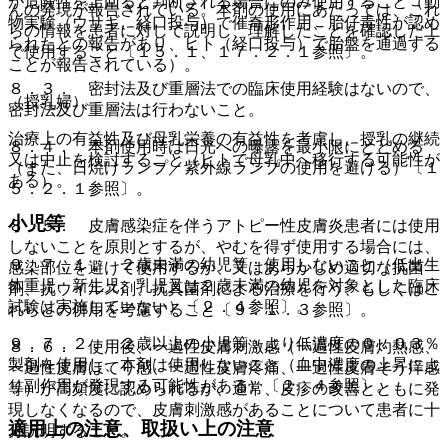
が危険性を上回ると判断される場合にのみ使用すること（動
んの発現が報告されている。本剤の使用にあたっては、これ
物実験（ウサギ、経口投与）で催奇形作用、胎仔毒性が認め
らの情報を患者に対して説明し、理解したことを確認した上
られたとの報告があり、ヒト（経口投与）で胎盤を通過する
で使用すること〔１５．１、１７．２．１参照〕。
ことが報告されている）。
８．３． 密封法及び重層法での臨床使用経験はないので、
（授乳婦）
密封法及び重層法は行わないこと。
治療上の有益性及び母乳栄養の有益性を考慮し、授乳の継続
８．４． 本剤使用時は日光への曝露を最小限にとどめる
又は中止を検討すること（ヒトで母乳中へ移行する可能性が
（また、日焼けランプ／紫外線ランプの使用を避ける）〔１
ある）。
５．２．１参照〕。
小児等
８．５． 皮膚感染症を伴うアトピー性皮膚炎患者には使用
しないことを原則とするが、やむを得ず使用する場合には、
９．７．１． ２歳未満の幼児等：使用しないこと（低出生
感染部位を避けて使用するか、又はあらかじめ適切な抗菌
体重児、新生児、乳児又は２歳未満の幼児を対象とした臨床
剤、抗ウイルス剤、抗真菌剤による治療を行う、もしくはこ
試験は実施していない）〔２．４参照〕。
れらとの併用を考慮すること〔９．１．３参照〕。
９．７．２． ２歳以上の小児等：より低濃度の０．０３％
８．６． 使用後、一過性皮膚刺激感（一過性皮膚灼熱感、
製剤を使用し、本剤は使用しないこと（血中濃度の上昇によ
一過性皮膚ほてり感、一過性皮膚疼痛、一過性皮膚そう痒感
り副作用が発現する可能性がある）〔２．４参照〕。
等）が高頻度に認められるが、通常、皮疹の改善とともに発
現しなくなるので、皮膚刺激感があることについて患者に十
適用上の注意、取扱い上の注意
分説明すること。