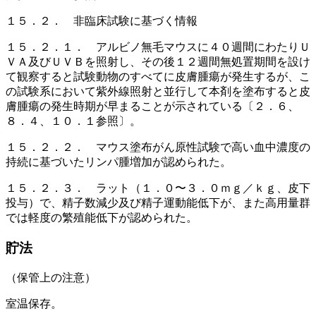
１５．２． 非臨床試験に基づく情報
１５．２．１． アルビノ無毛マウスに４０週間にわたりＵ
ＶＡ及びＵＶＢを照射し、その後１２週間無処置期間を設け
て観察すると試験動物のすべてに皮膚腫瘍が発生するが、こ
の試験系において紫外線照射と並行して本剤を塗布すると皮
膚腫瘍の発生時期が早まることが示されている〔２．６、
８．４、１０．１参照〕。
１５．２．２． マウス塗布がん原性試験で高い血中濃度の
持続に基づいたリンパ腫増加が認められた。
１５．２．３． ラット（１．０〜３．０ｍｇ／ｋｇ、皮下
投与）で、精子数減少及び精子運動能低下が、また高用量群
では軽度の繁殖能低下が認められた。
貯法
（保管上の注意）
室温保存。