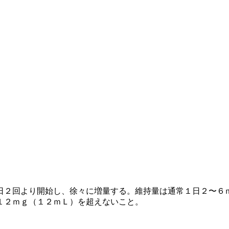
日２回より開始し、徐々に増量する。維持量は通常１日２〜６
１２ｍｇ（１２ｍＬ）を超えないこと。