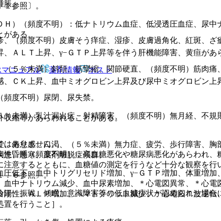
腫脹。
．１参照〕。
ＤＨ）（頻度不明）：低ナトリウム血症、低浸透圧血症、尿中
とがある。
疹、（頻度不明）皮膚そう痒症、湿疹、皮膚過角化、紅斑、ざ
昇、ＡＬＴ上昇、γ−ＧＴＰ上昇等を伴う肝機能障害、黄疸があ
、（５％未満）斜頚、筋攣縮、関節硬直、（頻度不明）筋肉痛
Rマニュアル
薬剤情報
ポスト
感、ＣＫ上昇、血中ミオグロビン上昇及び尿中ミオグロビン上
（頻度不明）尿閉、尿失禁。
。
５％未満）乳汁漏出症、射精障害、（頻度不明）無月経、不規
外収縮等があらわれることがある。
ではありません。
性、倦怠感、口渇、（５％未満）無力症、疲労、歩行障害、胸
病性昏睡（頻度不明）：高血糖悪化や糖尿病悪化があらわれ、
疾患、悪寒、薬剤離脱症候群。
に注意するとともに、血糖値の測定を行うなど十分な観察を行
血圧低下、血中トリグリセリド増加、γ−ＧＴＰ増加、体重増加
１．６参照〕。
、血中ナトリウム減少、血中尿素増加、＊心電図異常、＊心電
冷汗、振戦、傾眠、意識障害等の低血糖症状が認められた場合
白陽性、ＡＬＰ増加、ヘマトクリット減少、＊心電図Ｔ波逆転
処置を行うこと］。