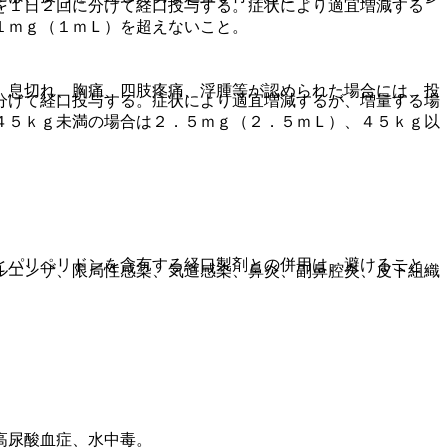
を１日２回に分けて経口投与する。症状により適宜増減する
１ｍｇ（１ｍＬ）を超えないこと。
、息切れ、胸痛、四肢疼痛、浮腫等が認められた場合には、投
分けて経口投与する。症状により適宜増減するが、増量する場
４５ｋｇ未満の場合は２．５ｍｇ（２．５ｍＬ）、４５ｋｇ以
とパリペリドンを含有する経口製剤との併用は、避けること。
ルエンザ、限局性感染、気道感染、鼻炎、副鼻腔炎、皮下組織
高尿酸血症、水中毒。