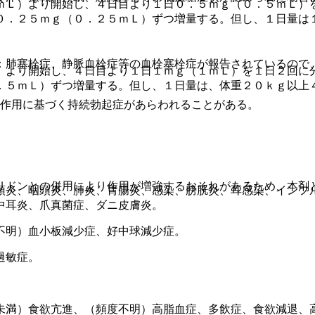
ｍＬ）より開始し、４日目より１日０．５ｍｇ（０．５ｍＬ）
０．２５ｍｇ（０．２５ｍＬ）ずつ増量する。但し、１日量は
：肺塞栓症、静脈血栓症等の血栓塞栓症が報告されているので
）より開始し、４日目より１日１ｍｇ（１ｍＬ）を１日２回に
。
．５ｍＬ）ずつ増量する。但し、１日量は、体重２０ｋｇ以上
断作用に基づく持続勃起症があらわれることがある。
リドンとの併用により作用が増強するおそれがあるため、本剤
頭炎、咽頭炎、肺炎、胃腸炎、感染、膀胱炎、耳感染、インフ
中耳炎、爪真菌症、ダニ皮膚炎。
不明）血小板減少症、好中球減少症。
過敏症。
未満）食欲亢進、（頻度不明）高脂血症、多飲症、食欲減退、