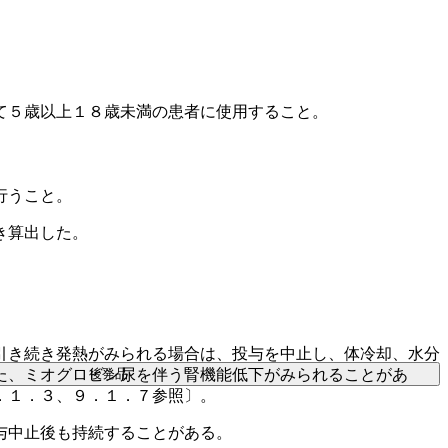
て５歳以上１８歳未満の患者に使用すること。
行うこと。
き算出した。
引き続き発熱がみられる場合は、投与を中止し、体冷却、水分
後発品
た、ミオグロビン尿を伴う腎機能低下がみられることがあ
．１．３、９．１．７参照〕。
与中止後も持続することがある。