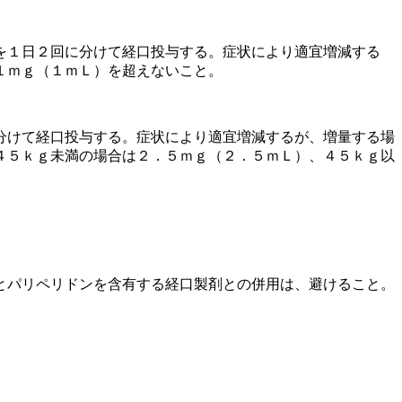
を１日２回に分けて経口投与する。症状により適宜増減する
１ｍｇ（１ｍＬ）を超えないこと。
分けて経口投与する。症状により適宜増減するが、増量する場
４５ｋｇ未満の場合は２．５ｍｇ（２．５ｍＬ）、４５ｋｇ以
とパリペリドンを含有する経口製剤との併用は、避けること。