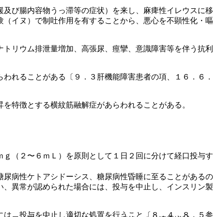
緩及び腸内容物うっ滞等の症状）を来し、麻痺性イレウスに移
験（イヌ）で制吐作用を有することから、悪心を不顕性化・嘔
ナトリウム排泄量増加、高張尿、痙攣、意識障害等を伴う抗利
らわれることがある〔９．３肝機能障害患者の項、１６．６．
昇を特徴とする横紋筋融解症があらわれることがある。
ｍｇ（２〜６ｍＬ）を原則として１日２回に分けて経口投与す
糖尿病性ケトアシドーシス、糖尿病性昏睡に至ることがあるの
い、異常が認められた場合には、投与を中止し、インスリン製
には、投与を中止し適切な処置を行うこと〔８．４、８．５参