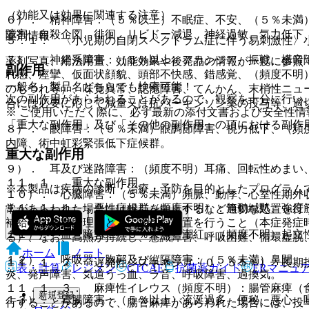
（効能又は効果に関連する注意）
６）． 精神障害：（５％以上）不眠症、不安、（５％未満
障害、自殺企図、徘徊、リビドー減退、神経過敏、気力低下
薬剤情報
５．１． 〈小児期の自閉スペクトラム症に伴う易刺激性〉
７）． 神経系障害：（５％以上）アカシジア、振戦、構音
薬剤写真、用法用量、効能効果や後発品の情報が一度に参照
副作用
れ感、痙攣、仮面状顔貌、頭部不快感、錯感覚、（頻度不明
一般名、製品名どちらでも検索可能！
のもつれ等）、味覚異常、記憶障害、てんかん、末梢性ニュ
次の副作用があらわれることがあるので、観察を十分に行い
合には必要に応じて減量又は抗パーキンソン薬の投与等、適
※ ご使用いただく際に、必ず最新の添付文書および安全性情
「重大な副作用」及び「その他の副作用」の項における副作
８）． 眼障害：（５％未満）眼調節障害、視力低下、（頻
内障、術中虹彩緊張低下症候群。
重大な副作用
９）． 耳及び迷路障害：（頻度不明）耳痛、回転性めまい
１１．１． 重大な副作用
※本製品は疾病の診断・治療・予防を目的としたプログラム
１０）． 心臓障害：（５％未満）頻脈、動悸、心室性期外
１１．１．１． 悪性症候群（頻度不明）：無動緘黙、強度
常があらわれた場合には投与を中止するなど適切な処置を行
補給等の全身管理とともに適切な処置を行うこと（本症発症
１１）． 血管障害：（５％未満）潮紅、（頻度不明）起立
る）、なお、高熱が持続し、意識障害、呼吸困難、循環虚脱
ホーム
ノート
１２）． 呼吸器、胸郭及び縦隔障害：（５％未満）鼻閉、
１１．１．２． 遅発性ジスキネジア（０．５５％）：長期
表・計算
レジメン
CTCAE
抗菌薬ガイド
ERマニュ
炎、発声障害、気道うっ血、ラ音、呼吸障害、過換気。
１１．１．３． 麻痺性イレウス（頻度不明）：腸管麻痺（
新規登録
１３）． 胃腸障害：（５％以上）流涎過多、便秘、悪心、
行することがあるので、腸管麻痺があらわれた場合には、投