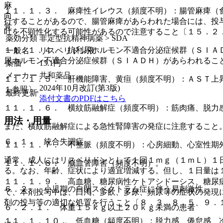
麻
１１．１．３． 麻痺性イレウス（頻度不明）：腸管麻痺（
向
行することがあるので、腸管麻痺があらわれた場合には、投
覚
吐を不顕性化する可能性があるので注意すること〔１５．２
薬効分類
非定型抗精神病薬 > SDA
１１．１．４． 抗利尿ホルモン不適合分泌症候群（ＳＩＡ
一般名
リスペリドン液
尿ホルモン不適合分泌症候群（ＳＩＡＤＨ）があらわれるこ
薬価
13.1
円
メーカー
共和薬品
１１．１．５． 肝機能障害、黄疸（頻度不明）：ＡＳＴ上
2024年10月改訂(第3版)
１参照〕。
最終更新
添付文書のPDFはこちら
１１．１．６． 横紋筋融解症（頻度不明）：筋肉痛、脱力
用法・用量
また、横紋筋融解症による急性腎障害の発症に注意すること
６．１． 統合失調症
１１．１．７． 不整脈（頻度不明）：心房細動、心室性期
通常、成人にはリスペリドンとして１回１ｍｇ（１ｍＬ）１
１１．１．８． 脳血管障害（頻度不明）。
る。なお、年齢、症状により適宜増減する。但し、１日量は
１１．１．９． 高血糖、糖尿病性ケトアシドーシス、糖尿
６．２． 小児期の自閉スペクトラム症に伴う易刺激性
で、本剤投与中は、口渇、多飲、多尿、頻尿等の症状の発現
剤の投与等の適切な処置を行うこと〔８．３、８．５、９．
６．２．１． 体重１５ｋｇ以上２０ｋｇ未満の患者
１１．１．１０． 低血糖（頻度不明）：脱力感、倦怠感、