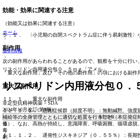
効能・効果に関連する注意
（効能又は効果に関連する注意）
ホーム
５．１． 〈小児期の自閉スペクトラム症に伴う易刺激性〉
副作用
薬剤情報
次の副作用があらわれることがあるので、観察を十分に行い
リスペリドン内用液分包０．５ｍｇ「アメル」
「重大な副作用」及び「その他の副作用」の項における副作
リスペリドン内用液分包０．
重大な副作用
１１．１． 重大な副作用
非定型抗精神病薬 > SDA
2024年10月改訂(第3版)
１１．１．１． 悪性症候群（頻度不明）：無動緘黙、強度
薬剤情報
補給等の全身管理とともに適切な処置を行うこと（本症発症
後
る）、なお、高熱が持続し、意識障害、呼吸困難、循環虚脱
毒
１１．１．２． 遅発性ジスキネジア（０．５５％）：長期
劇