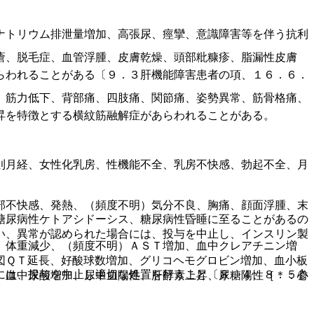
ナトリウム排泄量増加、高張尿、痙攣、意識障害等を伴う抗利
瘡、脱毛症、血管浮腫、皮膚乾燥、頭部粃糠疹、脂漏性皮膚
らわれることがある〔９．３肝機能障害患者の項、１６．６．
、筋力低下、背部痛、四肢痛、関節痛、姿勢異常、筋骨格痛、
昇を特徴とする横紋筋融解症があらわれることがある。
則月経、女性化乳房、性機能不全、乳房不快感、勃起不全、月
部不快感、発熱、（頻度不明）気分不良、胸痛、顔面浮腫、末
糖尿病性ケトアシドーシス、糖尿病性昏睡に至ることがあるの
い、異常が認められた場合には、投与を中止し、インスリン製
、体重減少、（頻度不明）ＡＳＴ増加、血中クレアチニン増
図ＱＴ延長、好酸球数増加、グリコヘモグロビン増加、血小板
には、投与を中止し適切な処置を行うこと〔８．４、８．５参
、血中尿酸増加、尿中血陽性、肝酵素上昇、尿糖陽性［＊：心