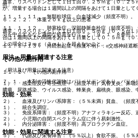
通常、リスペリドンとして１日１回０．２５ｍｇ（０．２５
照〕。
が、増量する場合は１週間以上の間隔をあけて１日量として
１１．１．１１． 無顆粒球症、白血球減少（頻度不明）。
６．２．２． 体重２０ｋｇ以上の患者
１１．１．１２． 肺塞栓症、深部静脈血栓症（頻度不明）
通常、リスペリドンとして１日１回０．５ｍｇ（０．５ｍＬ
与を中止するなど適切な処置を行うこと〔９．１．８参照〕
合は１週間以上の間隔をあけて１日量として０．５ｍｇ（０
上の場合は３ｍｇ（３ｍＬ）を超えないこと。
１１．１．１３． 持続勃起症（頻度不明）：α交感神経遮
用法・用量に関連する注意
その他の副作用
（用法及び用量に関連する注意）
１１．２． その他の副作用
７．１． 本剤の活性代謝物はパリペリドンであり、パリペ
１）． 感染症及び寄生虫症：（頻度不明）気管支炎、鼻咽
膿瘍、尿路感染、ウイルス感染、蜂巣炎、扁桃炎、眼感染、
効能・効果
２）． 血液及びリンパ系障害：（５％未満）貧血、（頻度
１）． 統合失調症。
３）． 免疫系障害：（頻度不明）アナフィラキシー反応、
２）． 小児期の自閉スペクトラム症に伴う易刺激性。
４）． 内分泌障害：（頻度不明）高プロラクチン血症。
効能・効果に関連する注意
５）． 代謝及び栄養障害：（５％以上）食欲不振、（５％