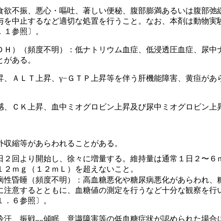
食欲不振、悪心・嘔吐、著しい便秘、腹部膨満あるいは腹部弛
与を中止するなど適切な処置を行うこと。なお、本剤は動物実
．１参照〕。
ＤＨ）（頻度不明）：低ナトリウム血症、低浸透圧血症、尿中
とがある。
昇、ＡＬＴ上昇、γ−ＧＴＰ上昇等を伴う肝機能障害、黄疸があ
感、ＣＫ上昇、血中ミオグロビン上昇及び尿中ミオグロビン上
。
外収縮等があらわれることがある。
日２回より開始し、徐々に増量する。維持量は通常１日２〜６
１２ｍｇ（１２ｍＬ）を超えないこと。
病性昏睡（頻度不明）：高血糖悪化や糖尿病悪化があらわれ、
に注意するとともに、血糖値の測定を行うなど十分な観察を行
１．６参照〕。
冷汗、振戦、傾眠、意識障害等の低血糖症状が認められた場合