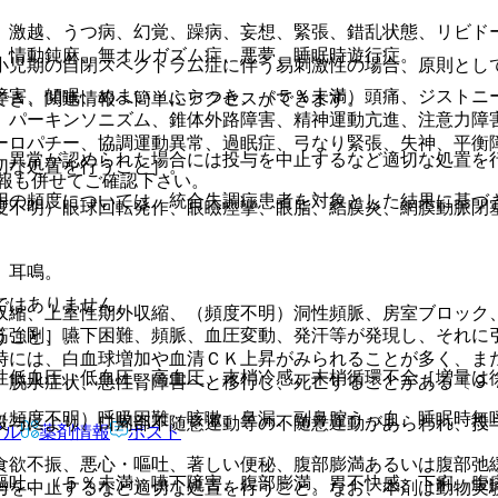
）激越、うつ病、幻覚、躁病、妄想、緊張、錯乱状態、リビド
、情動鈍麻、無オルガズム症、悪夢、睡眠時遊行症。
小児期の自閉スペクトラム症に伴う易刺激性の場合、原則とし
障害、傾眠、めまい・ふらつき、（５％未満）頭痛、ジストニ
でき、関連情報へ簡単にアクセスができます。
）パーキンソニズム、錐体外路障害、精神運動亢進、注意力障
ーロパチー、協調運動異常、過眠症、弓なり緊張、失神、平衡
、異常が認められた場合には投与を中止するなど適切な処置を
切な処置を行うこと］。
報も併せてご確認下さい。
用の頻度については、統合失調症患者を対象とした結果に基づ
度不明）眼球回転発作、眼瞼痙攣、眼脂、結膜炎、網膜動脈閉
、耳鳴。
ではありません。
収縮、上室性期外収縮、（頻度不明）洞性頻脈、房室ブロック
筋強剛、嚥下困難、頻脈、血圧変動、発汗等が発現し、それに
うこと］。
時には、白血球増加や血清ＣＫ上昇がみられることが多く、ま
性低血圧、低血圧、高血圧、末梢冷感、末梢循環不全［増量は
、脱水症状、急性腎障害へと移行し、死亡することがある〔９
（頻度不明）呼吸困難、咳嗽、鼻漏、副鼻腔うっ血、睡眠時無
投与により、口周部不随意運動等の不随意運動があらわれ、投
アル
薬剤情報
ポスト
食欲不振、悪心・嘔吐、著しい便秘、腹部膨満あるいは腹部弛
嘔吐、（５％未満）嚥下障害、腹部膨満、胃不快感、下痢、腹
与を中止するなど適切な処置を行うこと。なお、本剤は動物実