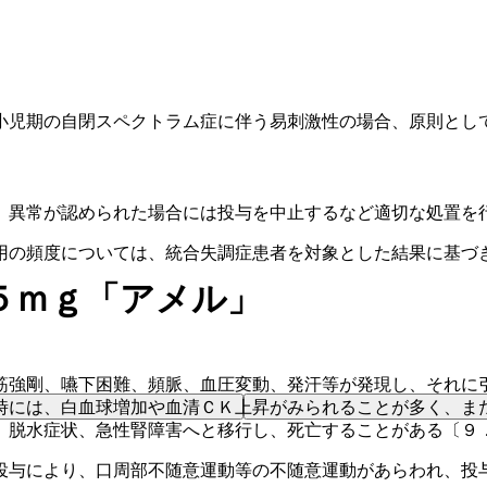
小児期の自閉スペクトラム症に伴う易刺激性の場合、原則とし
、異常が認められた場合には投与を中止するなど適切な処置を
用の頻度については、統合失調症患者を対象とした結果に基づ
５ｍｇ「アメル」
筋強剛、嚥下困難、頻脈、血圧変動、発汗等が発現し、それに
時には、白血球増加や血清ＣＫ上昇がみられることが多く、ま
、脱水症状、急性腎障害へと移行し、死亡することがある〔９
投与により、口周部不随意運動等の不随意運動があらわれ、投