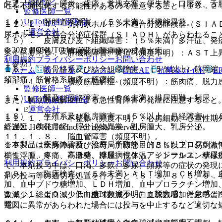
ログイン
欠乏、腸閉塞、膵炎、歯痛、糞塊充塞、便失禁、口唇炎、舌
吐を不顕性化する可能性があるので注意すること〔１５．２
監修医師一覧
UpToDate特別割引
１４）． 肝胆道系障害：（５％未満）肝機能異常。
１１．１．４． 抗利尿ホルモン不適合分泌症候群（ＳＩＡ
運営会社
尿ホルモン不適合分泌症候群（ＳＩＡＤＨ）があらわれるこ
１５）． 皮膚及び皮下組織障害：（５％未満）多汗症、発
© 2021 HOKUTO Inc. All rights reserved.
炎、皮膚変色、皮膚病変、蕁麻疹、皮膚水疱。
１１．１．５． 肝機能障害、黄疸（頻度不明）：ＡＳＴ上
利用規約
プライバシーポリシー
お問い合わせ
１参照〕。
１６）． 筋骨格系及び結合組織障害：（５％以上）筋固縮
ホーム
表・計算
レジメン
CTCAE
抗菌薬ガイド
E
頚部痛、筋骨格系胸痛、筋痙縮。
１１．１．６． 横紋筋融解症（頻度不明）：筋肉痛、脱力
監修医師一覧
１７）． 腎及び尿路障害：（５％未満）排尿困難、頻尿、
UpToDate特別割引
また、横紋筋融解症による急性腎障害の発症に注意すること
運営会社
１８）． 生殖系及び乳房障害：（５％以上）月経障害、（
１１．１．７． 不整脈（頻度不明）：心房細動、心室性期
経遅延、希発月経、腟分泌物異常、乳房腫大、乳房分泌。
© 2021 HOKUTO Inc. All rights reserved.
１１．１．８． 脳血管障害（頻度不明）。
※本製品は疾病の診断・治療・予防を目的としたプログラム
１９）． 全身障害及び投与局所様態：（５％以上）易刺激
１１．１．９． 高血糖、糖尿病性ケトアシドーシス、糖尿
梢性浮腫、疼痛、不活発、浮腫、低体温、インフルエンザ様
利用規約
プライバシーポリシー
お問い合わせ
で、本剤投与中は、口渇、多飲、多尿、頻尿等の症状の発現
２０）． 臨床検査：（５％未満）ＡＬＴ増加、ＣＫ増加、
剤の投与等の適切な処置を行うこと〔８．３、８．５、９．
加、血中ブドウ糖増加、ＬＤＨ増加、血中プロラクチン増加
１１．１．１０． 低血糖（頻度不明）：脱力感、倦怠感、
数減少、総蛋白減少、白血球数減少、白血球数増加、尿中蛋
照〕。
電図に異常があらわれた場合には投与を中止するなど適切な