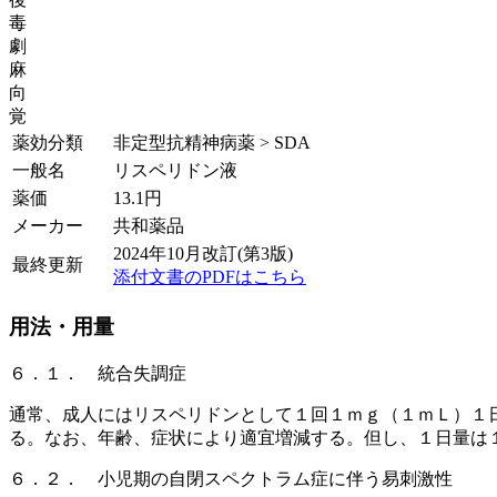
毒
劇
麻
向
覚
薬効分類
非定型抗精神病薬 > SDA
一般名
リスペリドン液
薬価
13.1
円
メーカー
共和薬品
2024年10月改訂(第3版)
最終更新
添付文書のPDFはこちら
用法・用量
６．１． 統合失調症
通常、成人にはリスペリドンとして１回１ｍｇ（１ｍＬ）１
る。なお、年齢、症状により適宜増減する。但し、１日量は
６．２． 小児期の自閉スペクトラム症に伴う易刺激性