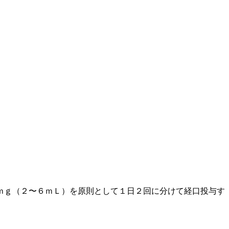
ｍｇ（２〜６ｍＬ）を原則として１日２回に分けて経口投与す