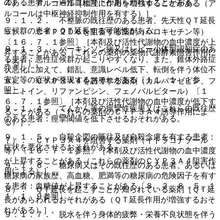
のある患者：一過性血圧降下があらわれることがある。
４）． アルコール［相互に作用を増強することがある（ア
ルコールは中枢神経抑制作用を有する）］。
９．１．２． 不整脈の既往歴のある患者、先天性ＱＴ延長
症候群の患者：ＱＴ延長する可能性がある。
５）． ＣＹＰ２Ｄ６を阻害する薬剤（パロキセチン等）
〔１６．７．１参照〕［本剤及び活性代謝物の血中濃度が上
９．１．３． パーキンソン病又はレビー小体型認知症のあ
昇することがある（これらの薬剤の薬物代謝酵素阻害作用に
る患者：悪性症候群が起こりやすくなり、また、錐体外路症
よる）］。
状悪化に加えて、錯乱、意識レベル低下、転倒を伴う体位不
安定等の症状が発現するおそれがある〔１１．１．１参
６）． ＣＹＰ３Ａ４を誘導する薬剤（カルバマゼピン、フ
照〕。
ェニトイン、リファンピシン、フェノバルビタール）〔１
６．７．１参照〕［本剤及び活性代謝物の血中濃度が低下す
９．１．４． てんかん等の痙攣性疾患又はこれらの既往歴
ることがある（これらの薬剤のＣＹＰ３Ａ４誘導作用によ
のある患者：痙攣閾値を低下させるおそれがある。
る）］。
９．１．５． 自殺企図の既往及び自殺念慮を有する患者：
７）． ＣＹＰ３Ａ４を阻害する薬剤（イトラコナゾール
症状を悪化させるおそれがある。
等）〔１６．７．１参照〕［本剤及び活性代謝物の血中濃度
が上昇することがある（これらの薬剤のＣＹＰ３Ａ４阻害作
９．１．６． 糖尿病又はその既往歴のある患者、あるいは
用による）］。
糖尿病の家族歴、高血糖、肥満等の糖尿病の危険因子を有す
る患者：血糖値が上昇することがある〔８．３、８．５、１
８）． ＱＴ延長を起こすことが知られている薬剤［ＱＴ延
１．１．９参照〕。
長があらわれるおそれがある（ＱＴ延長作用が増強するおそ
れがある）］。
９．１．７． 脱水を伴う身体的疲弊・栄養不良状態を伴う