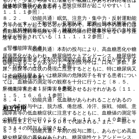
るので、少量から徐々に増量し、低血圧があらわれた場合は
身体的疲弊等のある患者：悪性症候群が起こりやすい〔１
減量等、適切な処置を行うこと。
１．１．１参照〕。
８．２． 〈効能共通〉眠気、注意力・集中力・反射運動能
９．１．８． 不動状態、長期臥床、肥満、脱水状態等の患
力等の低下が起こることがあるので、本剤投与中の患者には
者：抗精神病薬において、肺塞栓症、静脈血栓症等の血栓塞
自動車の運転等危険を伴う機械の操作に従事させないよう注
栓症が報告されている〔１１．１．１２参照〕。
意すること。
（腎機能障害患者）
８．３． 〈効能共通〉本剤の投与により、高血糖悪化や糖
尿病悪化があらわれ、糖尿病性ケトアシドーシス、糖尿病性
腎機能障害患者：本剤の半減期の延長及びＡＵＣが増大する
昏睡に至ることがあるので、本剤投与中は、口渇、多飲、多
ことがある〔１６．６．１参照〕。
尿、頻尿等の症状の発現に注意するとともに、特に糖尿病又
はその既往歴あるいは糖尿病の危険因子を有する患者につい
（肝機能障害患者）
ては、血糖値の測定等の観察を十分に行うこと〔８．５、
９．１．６、１１．１．９参照〕。
肝機能障害患者：肝障害を悪化させるおそれがある〔１１．
１．５、１６．６．１参照〕。
８．４． 〈効能共通〉低血糖があらわれることがあるの
で、本剤投与中は、脱力感、倦怠感、冷汗、振戦、傾眠、意
相互作用
識障害等の低血糖症状に注意するとともに、血糖値の測定等
の観察を十分に行うこと〔８．５、１１．１．１０参照〕。
本剤は主としてＣＹＰ２Ｄ６で代謝される。また、一部ＣＹ
Ｐ３Ａ４の関与も示唆される。
８．５． 〈効能共通〉本剤の投与に際し、あらかじめ高血
糖や糖尿病の悪化があらわれ、糖尿病性ケトアシドーシス、