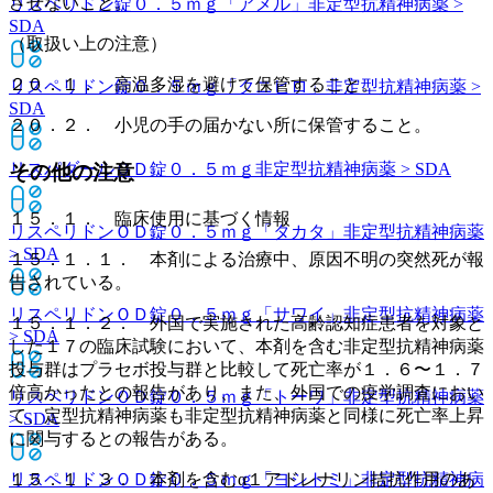
させないこと。
リスペリドン錠０．５ｍｇ「アメル」
非定型抗精神病薬 >
SDA
（取扱い上の注意）
２０．１． 高温多湿を避けて保管すること。
リスペリドン錠０．５ｍｇ「クニヒロ」
非定型抗精神病薬 >
SDA
２０．２． 小児の手の届かない所に保管すること。
リスパダールＯＤ錠０．５ｍｇ
非定型抗精神病薬 > SDA
その他の注意
１５．１． 臨床使用に基づく情報
リスペリドンＯＤ錠０．５ｍｇ「タカタ」
非定型抗精神病薬
> SDA
１５．１．１． 本剤による治療中、原因不明の突然死が報
告されている。
リスペリドンＯＤ錠０．５ｍｇ「サワイ」
非定型抗精神病薬
１５．１．２． 外国で実施された高齢認知症患者を対象と
> SDA
した１７の臨床試験において、本剤を含む非定型抗精神病薬
投与群はプラセボ投与群と比較して死亡率が１．６〜１．７
倍高かったとの報告があり、また、外国での疫学調査におい
リスペリドンＯＤ錠０．５ｍｇ「トーワ」
非定型抗精神病薬
て、定型抗精神病薬も非定型抗精神病薬と同様に死亡率上昇
> SDA
に関与するとの報告がある。
１５．１．３． 本剤を含むα１アドレナリン拮抗作用のあ
リスペリドンＯＤ錠０．５ｍｇ「ヨシトミ」
非定型抗精神病