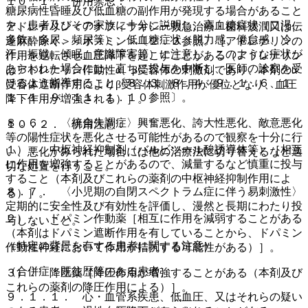
１０．１． 併用禁忌：
糖尿病性昏睡及び低血糖の副作用が発現する場合があること
を、患者及びその家族に十分に説明し、高血糖症状（口渇、
アドレナリン＜アナフィラキシー救急治療・歯科浸潤又は伝
多飲、多尿、頻尿等）、低血糖症状（脱力感、倦怠感、冷
達麻酔除く＞＜ボスミン＞〔２．３参照〕［アドレナリンの
汗、振戦、傾眠、意識障害等）に注意し、このような症状が
作用を逆転させ血圧降下を起こすことがある（アドレナリン
あらわれた場合には、直ちに投与を中断し、医師の診察を受
はアドレナリン作動性α、β受容体の刺激剤であり、本剤のα
けるよう指導すること〔８．３、８．４、９．１．６、１
受容体遮断作用によりβ受容体刺激作用が優位となり、血圧
１．１．９、１１．１．１０参照〕。
降下作用が増強される）］。
８．６． 〈統合失調症〉興奮悪化、誇大性悪化、敵意悪化
１０．２． 併用注意：
等の陽性症状を悪化させる可能性があるので観察を十分に行
１）． 中枢神経抑制剤（バルビツール酸誘導体等）［相互
い、悪化がみられた場合には他の治療法に切り替えるなど適
に作用を増強することがあるので、減量するなど慎重に投与
切な処置を行うこと。
すること（本剤及びこれらの薬剤の中枢神経抑制作用によ
８．７． 〈小児期の自閉スペクトラム症に伴う易刺激性〉
る）］。
定期的に安全性及び有効性を評価し、漫然と長期にわたり投
２）． ドパミン作動薬［相互に作用を減弱することがある
与しないこと。
（本剤はドパミン遮断作用を有していることから、ドパミン
（特定の背景を有する患者に関する注意）
作動性神経において作用が拮抗する可能性がある）］。
（合併症・既往歴等のある患者）
３）． 降圧薬［降圧作用が増強することがある（本剤及び
これらの薬剤の降圧作用による）］。
９．１．１． 心・血管系疾患、低血圧、又はそれらの疑い