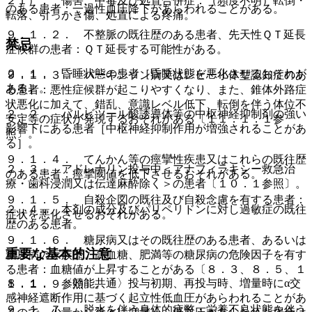
２１）． 傷害、中毒及び処置合併症：（頻度不明）転倒・
のある患者：一過性血圧降下があらわれることがある。
転落、引っかき傷、処置による疼痛。
９．１．２． 不整脈の既往歴のある患者、先天性ＱＴ延長
禁忌
症候群の患者：ＱＴ延長する可能性がある。
２．１． 昏睡状態の患者［昏睡状態を悪化させるおそれが
９．１．３． パーキンソン病又はレビー小体型認知症のあ
ある］。
る患者：悪性症候群が起こりやすくなり、また、錐体外路症
状悪化に加えて、錯乱、意識レベル低下、転倒を伴う体位不
２．２． バルビツール酸誘導体等の中枢神経抑制剤の強い
安定等の症状が発現するおそれがある〔１１．１．１参
影響下にある患者［中枢神経抑制作用が増強されることがあ
照〕。
る］。
９．１．４． てんかん等の痙攣性疾患又はこれらの既往歴
２．３． アドレナリン投与中＜アナフィラキシー救急治
のある患者：痙攣閾値を低下させるおそれがある。
療・歯科浸潤又は伝達麻酔除く＞の患者〔１０．１参照〕。
９．１．５． 自殺企図の既往及び自殺念慮を有する患者：
２．４． 本剤の成分及びパリペリドンに対し過敏症の既往
症状を悪化させるおそれがある。
歴のある患者。
９．１．６． 糖尿病又はその既往歴のある患者、あるいは
重要な基本的注意
糖尿病の家族歴、高血糖、肥満等の糖尿病の危険因子を有す
る患者：血糖値が上昇することがある〔８．３、８．５、１
８．１． 〈効能共通〉投与初期、再投与時、増量時にα交
１．１．９参照〕。
感神経遮断作用に基づく起立性低血圧があらわれることがあ
９．１．７． 脱水を伴う身体的疲弊・栄養不良状態を伴う