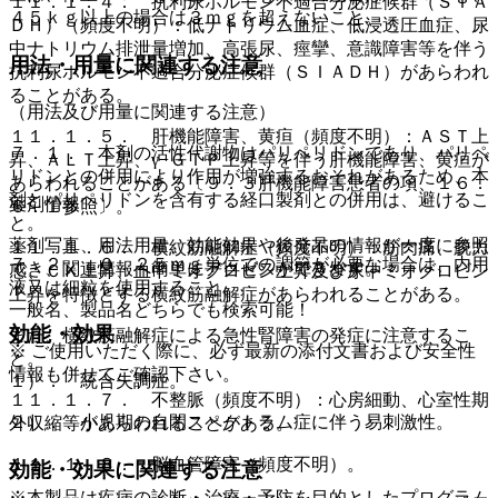
１１．１．４． 抗利尿ホルモン不適合分泌症候群（ＳＩＡ
４５ｋｇ以上の場合は３ｍｇを超えないこと。
ＤＨ）（頻度不明）：低ナトリウム血症、低浸透圧血症、尿
中ナトリウム排泄量増加、高張尿、痙攣、意識障害等を伴う
用法・用量に関連する注意
抗利尿ホルモン不適合分泌症候群（ＳＩＡＤＨ）があらわれ
ることがある。
（用法及び用量に関連する注意）
１１．１．５． 肝機能障害、黄疸（頻度不明）：ＡＳＴ上
７．１． 本剤の活性代謝物はパリペリドンであり、パリペ
昇、ＡＬＴ上昇、γ−ＧＴＰ上昇等を伴う肝機能障害、黄疸が
リドンとの併用により作用が増強するおそれがあるため、本
あらわれることがある〔９．３肝機能障害患者の項、１６．
剤とパリペリドンを含有する経口製剤との併用は、避けるこ
薬剤情報
６．１参照〕。
と。
薬剤写真、用法用量、効能効果や後発品の情報が一度に参照
１１．１．６． 横紋筋融解症（頻度不明）：筋肉痛、脱力
７．２． ０．２５ｍｇ単位での調節が必要な場合は、内用
でき、関連情報へ簡単にアクセスができます。
感、ＣＫ上昇、血中ミオグロビン上昇及び尿中ミオグロビン
液又は細粒を使用すること。
上昇を特徴とする横紋筋融解症があらわれることがある。
一般名、製品名どちらでも検索可能！
効能・効果
また、横紋筋融解症による急性腎障害の発症に注意するこ
※ ご使用いただく際に、必ず最新の添付文書および安全性
と。
情報も併せてご確認下さい。
１）． 統合失調症。
１１．１．７． 不整脈（頻度不明）：心房細動、心室性期
２）． 小児期の自閉スペクトラム症に伴う易刺激性。
外収縮等があらわれることがある。
１１．１．８． 脳血管障害（頻度不明）。
効能・効果に関連する注意
※本製品は疾病の診断・治療・予防を目的としたプログラム