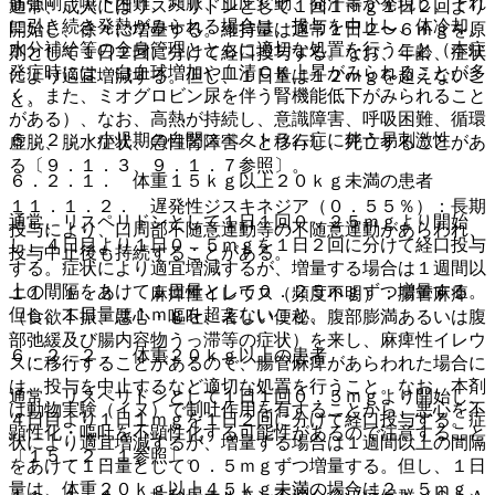
筋強剛、嚥下困難、頻脈、血圧変動、発汗等が発現し、それ
通常、成人にはリスペリドンとして１回１ｍｇ１日２回より
に引き続き発熱がみられる場合は、投与を中止し、体冷却、
開始し、徐々に増量する。維持量は通常１日２〜６ｍｇを原
水分補給等の全身管理とともに適切な処置を行うこと（本症
則として１日２回に分けて経口投与する。なお、年齢、症状
発症時には、白血球増加や血清ＣＫ上昇がみられることが多
により適宜増減する。但し、１日量は１２ｍｇを超えないこ
く、また、ミオグロビン尿を伴う腎機能低下がみられること
と。
がある）、なお、高熱が持続し、意識障害、呼吸困難、循環
６．２． 小児期の自閉スペクトラム症に伴う易刺激性
虚脱、脱水症状、急性腎障害へと移行し、死亡することがあ
る〔９．１．３、９．１．７参照〕。
６．２．１． 体重１５ｋｇ以上２０ｋｇ未満の患者
１１．１．２． 遅発性ジスキネジア（０．５５％）：長期
通常、リスペリドンとして１日１回０．２５ｍｇより開始
投与により、口周部不随意運動等の不随意運動があらわれ、
し、４日目より１日０．５ｍｇを１日２回に分けて経口投与
投与中止後も持続することがある。
する。症状により適宜増減するが、増量する場合は１週間以
上の間隔をあけて１日量として０．２５ｍｇずつ増量する。
１１．１．３． 麻痺性イレウス（頻度不明）：腸管麻痺
但し、１日量は１ｍｇを超えないこと。
（食欲不振、悪心・嘔吐、著しい便秘、腹部膨満あるいは腹
部弛緩及び腸内容物うっ滞等の症状）を来し、麻痺性イレウ
６．２．２． 体重２０ｋｇ以上の患者
スに移行することがあるので、腸管麻痺があらわれた場合に
は、投与を中止するなど適切な処置を行うこと。なお、本剤
通常、リスペリドンとして１日１回０．５ｍｇより開始し、
は動物実験（イヌ）で制吐作用を有することから、悪心を不
４日目より１日１ｍｇを１日２回に分けて経口投与する。症
顕性化・嘔吐を不顕性化する可能性があるので注意すること
状により適宜増減するが、増量する場合は１週間以上の間隔
〔１５．２．１参照〕。
をあけて１日量として０．５ｍｇずつ増量する。但し、１日
量は、体重２０ｋｇ以上４５ｋｇ未満の場合は２．５ｍｇ、