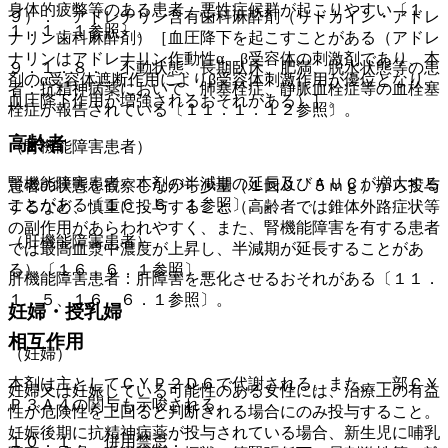
身体的疲弊等のある患者：悪性症候群が起こりやすい〔１
９）． アドレナリン含有歯科麻酔剤（リドカイン・アドレ
１．１．１参照〕。
ナリン歯科麻酔剤）［血圧降下を起こすことがある（アドレ
ナリンはアドレナリン作動性α、β受容体の刺激剤であり、本
９．１．８． 不動状態、長期臥床、肥満、脱水状態等の患
剤のα受容体遮断作用によりβ受容体刺激作用が優位となり、
者：抗精神病薬において、肺塞栓症、静脈血栓症等の血栓塞
血圧降下作用が増強されるおそれがある）］。
栓症が報告されている〔１１．１．１２参照〕。
高齢者
（腎機能障害患者）
腎機能障害患者：本剤の半減期の延長及びＡＵＣが増大する
患者の状態を観察しながら少量（１回０．５ｍｇ）から投与
ことがある〔１６．６．１参照〕。
するなど、慎重に投与すること（高齢者では錐体外路症状等
の副作用があらわれやすく、また、腎機能障害を有する患者
（肝機能障害患者）
では最高血漿中濃度が上昇し、半減期が延長することがあ
る）〔１６．６．１参照〕。
肝機能障害患者：肝障害を悪化させるおそれがある〔１１．
１．５、１６．６．１参照〕。
妊婦・授乳婦
相互作用
（妊婦）
本剤は主としてＣＹＰ２Ｄ６で代謝される。また、一部ＣＹ
妊婦又は妊娠している可能性のある女性には、治療上の有益
Ｐ３Ａ４の関与も示唆される。
性が危険性を上回ると判断される場合にのみ投与すること。
妊娠後期に抗精神病薬が投与されている場合、新生児に哺乳
１０．１． 併用禁忌：