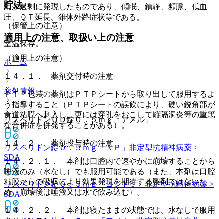
貯法
用が過剰に発現したものであり、傾眠、鎮静、頻脈、低血
圧、ＱＴ延長、錐体外路症状等である。
（保管上の注意）
適用上の注意、取扱い上の注意
室温保存。
（適用上の注意）
ホーム
１４．１． 薬剤交付時の注意
薬剤情報
ＰＴＰ包装の薬剤はＰＴＰシートから取り出して服用するよ
う指導すること（ＰＴＰシートの誤飲により、硬い鋭角部が
食道粘膜へ刺入し、更には穿孔をおこして縦隔洞炎等の重篤
リスペリドンＯＤ錠０．５ｍｇ「アメル」
な合併症を併発することがある）。
１４．２． 薬剤投与時の注意
リスペリドン錠０．５ｍｇ「ＮＰ」
非定型抗精神病薬 >
SDA
１４．２．１． 本剤は口腔内で速やかに崩壊することから
唾液のみ（水なし）でも服用可能である（また、本剤は口腔
粘膜からの吸収により効果発現を期待する製剤ではないた
リスペリドン錠０．５ｍｇ「ヨシトミ」
非定型抗精神病薬 >
め、崩壊後は唾液又は水で飲み込む）。
SDA
１４．２．２． 本剤は寝たままの状態では、水なしで服用