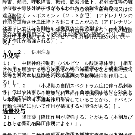
障害、傾眠、呼吸障害、振戦、筋緊張低下、易刺激性等の離
脱症状や錐体外路症状があらわれたとの報告がある。
アドレナリン＜アナフィラキシー救急治療・歯科浸潤又は伝
達麻酔除く＞＜ボスミン＞〔２．３参照〕［アドレナリンの
（授乳婦）
作用を逆転させ血圧降下を起こすことがある（アドレナリン
はアドレナリン作動性α、β受容体の刺激剤であり、本剤のα
治療上の有益性及び母乳栄養の有益性を考慮し、授乳の継続
受容体遮断作用によりβ受容体刺激作用が優位となり、血圧
又は中止を検討すること（ヒトで乳汁移行が認められてい
降下作用が増強される）］。
る）。
１０．２． 併用注意：
小児等
１）． 中枢神経抑制剤（バルビツール酸誘導体等）［相互
９．７．１． 〈統合失調症〉統合失調症の１３歳未満の小
に作用を増強することがあるので、減量するなど慎重に投与
児等を対象とした臨床試験は実施していない。
すること（本剤及びこれらの薬剤の中枢神経抑制作用によ
る）］。
９．７．２． 〈小児期の自閉スペクトラム症に伴う易刺激
性〉低出生体重児、新生児、乳児、５歳未満の幼児を対象と
２）． ドパミン作動薬［相互に作用を減弱することがある
した臨床試験は実施していない。
（本剤はドパミン遮断作用を有していることから、ドパミン
作動性神経において作用が拮抗する可能性がある）］。
過量投与
３）． 降圧薬［降圧作用が増強することがある（本剤及び
これらの薬剤の降圧作用による）］。
１３．１． 徴候、症状
４）． アルコール［相互に作用を増強することがある（ア