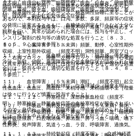
度不明）眼球回転発作、眼瞼痙攣、眼脂、結膜炎、網膜動脈
病性昏睡（頻度不明）：高血糖悪化や糖尿病悪化があらわ
閉塞、霧視、眼充血、眼瞼縁痂皮、眼乾燥、流涙増加、羞
れ、糖尿病性ケトアシドーシス、糖尿病性昏睡に至ることが
明、緑内障、術中虹彩緊張低下症候群。
あるので、本剤投与中は、口渇、多飲、多尿、頻尿等の症状
の発現に注意するとともに、血糖値の測定を行うなど十分な
９）． 耳及び迷路障害：（頻度不明）耳痛、回転性めま
観察を行い、異常が認められた場合には、投与を中止し、イ
い、耳鳴。
ンスリン製剤の投与等の適切な処置を行うこと〔８．３、
８．５、９．１．６参照〕。
１０）． 心臓障害：（５％未満）頻脈、動悸、心室性期外
収縮、上室性期外収縮、（頻度不明）洞性頻脈、房室ブロッ
１１．１．１０． 低血糖（頻度不明）：脱力感、倦怠感、
ク、右脚ブロック、徐脈、左脚ブロック、洞性徐脈［心電図
冷汗、振戦、傾眠、意識障害等の低血糖症状が認められた場
に異常があらわれた場合には投与を中止するなど適切な処置
合には、投与を中止し適切な処置を行うこと〔８．４、８．
を行うこと］。
５参照〕。
１１）． 血管障害：（５％未満）潮紅、（頻度不明）起立
１１．１．１１． 無顆粒球症、白血球減少（頻度不明）。
性低血圧、低血圧、高血圧、末梢冷感、末梢循環不全［増量
は徐々に行うなど慎重に投与すること］。
１１．１．１２． 肺塞栓症、深部静脈血栓症（頻度不
明）：肺塞栓症、静脈血栓症等の血栓塞栓症が報告されてい
１２）． 呼吸器、胸郭及び縦隔障害：（５％未満）鼻閉、
るので、息切れ、胸痛、四肢疼痛、浮腫等が認められた場合
（頻度不明）呼吸困難、咳嗽、鼻漏、副鼻腔うっ血、睡眠時
には、投与を中止するなど適切な処置を行うこと〔９．１．
無呼吸症候群、口腔咽頭痛、鼻出血、肺うっ血、喘鳴、嚥下
８参照〕。
性肺炎、発声障害、気道うっ血、ラ音、呼吸障害、過換気。
１１．１．１３． 持続勃起症（頻度不明）：α交感神経遮
１３）． 胃腸障害：（５％以上）流涎過多、便秘、悪心、