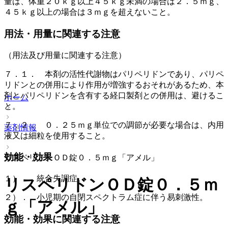
量は、体重２０ｋｇ以上４５ｋｇ未満の場合は２．５ｍｇ、
４５ｋｇ以上の場合は３ｍｇを超えないこと。
用法・用量に関連する注意
（用法及び用量に関連する注意）
７．１． 本剤の活性代謝物はパリペリドンであり、パリペ
リドンとの併用により作用が増強するおそれがあるため、本
剤とパリペリドンを含有する経口製剤との併用は、避けるこ
ホーム
と。
７．２． ０．２５ｍｇ単位での調節が必要な場合は、内用
薬剤情報
液又は細粒を使用すること。
効能・効果
リスペリドンＯＤ錠０．５ｍｇ「アメル」
１）． 統合失調症。
リスペリドンＯＤ錠０．５ｍ
２）． 小児期の自閉スペクトラム症に伴う易刺激性。
ｇ「アメル」
効能・効果に関連する注意