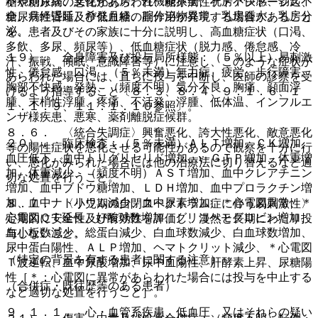
不規則月経、女性化乳房、性機能不全、乳房不快感、勃起不
糖や糖尿病の悪化があらわれ、糖尿病性ケトアシドーシス、
全、月経遅延、希発月経、腟分泌物異常、乳房腫大、乳房分
糖尿病性昏睡及び低血糖の副作用が発現する場合があること
泌。
を、患者及びその家族に十分に説明し、高血糖症状（口渇、
多飲、多尿、頻尿等）、低血糖症状（脱力感、倦怠感、冷
１９）． 全身障害及び投与局所様態：（５％以上）易刺激
汗、振戦、傾眠、意識障害等）に注意し、このような症状が
性、倦怠感、口渇、（５％未満）無力症、疲労、歩行障害、
あらわれた場合には、直ちに投与を中断し、医師の診察を受
胸部不快感、発熱、（頻度不明）気分不良、胸痛、顔面浮
けるよう指導すること〔８．３、８．４、９．１．６、１
腫、末梢性浮腫、疼痛、不活発、浮腫、低体温、インフルエ
１．１．９、１１．１．１０参照〕。
ンザ様疾患、悪寒、薬剤離脱症候群。
８．６． 〈統合失調症〉興奮悪化、誇大性悪化、敵意悪化
２０）． 臨床検査：（５％未満）ＡＬＴ増加、ＣＫ増加、
等の陽性症状を悪化させる可能性があるので観察を十分に行
血圧低下、血中トリグリセリド増加、γ−ＧＴＰ増加、体重増
い、悪化がみられた場合には他の治療法に切り替えるなど適
加、体重減少、（頻度不明）ＡＳＴ増加、血中クレアチニン
切な処置を行うこと。
増加、血中ブドウ糖増加、ＬＤＨ増加、血中プロラクチン増
加、血中ナトリウム減少、血中尿素増加、＊心電図異常、＊
８．７． 〈小児期の自閉スペクトラム症に伴う易刺激性〉
心電図ＱＴ延長、好酸球数増加、グリコヘモグロビン増加、
定期的に安全性及び有効性を評価し、漫然と長期にわたり投
血小板数減少、総蛋白減少、白血球数減少、白血球数増加、
与しないこと。
尿中蛋白陽性、ＡＬＰ増加、ヘマトクリット減少、＊心電図
（特定の背景を有する患者に関する注意）
Ｔ波逆転、血中尿酸増加、尿中血陽性、肝酵素上昇、尿糖陽
性［＊：心電図に異常があらわれた場合には投与を中止する
（合併症・既往歴等のある患者）
など適切な処置を行うこと］。
９．１．１． 心・血管系疾患、低血圧、又はそれらの疑い