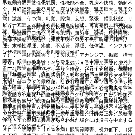
退、高尿酸血症、水中毒。
不規則月経、女性化乳房、性機能不全、乳房不快感、勃起不
全、月経遅延、希発月経、腟分泌物異常、乳房腫大、乳房分
６）． 精神障害：（５％以上）不眠症、不安、（５％未
泌。
満）激越、うつ病、幻覚、躁病、妄想、緊張、錯乱状態、リ
ビドー亢進、（頻度不明）抑うつ症状、被害妄想、精神症
１９）． 全身障害及び投与局所様態：（５％以上）易刺激
状、睡眠障害、自殺企図、徘徊、リビドー減退、神経過敏、
性、倦怠感、口渇、（５％未満）無力症、疲労、歩行障害、
気力低下、情動鈍麻、無オルガズム症、悪夢、睡眠時遊行
胸部不快感、発熱、（頻度不明）気分不良、胸痛、顔面浮
症。
腫、末梢性浮腫、疼痛、不活発、浮腫、低体温、インフルエ
ンザ様疾患、悪寒、薬剤離脱症候群。
７）． 神経系障害：（５％以上）アカシジア、振戦、構音
障害、傾眠、めまい・ふらつき、（５％未満）頭痛、ジスト
２０）． 臨床検査：（５％未満）ＡＬＴ増加、ＣＫ増加、
ニー、鎮静、運動低下、立ちくらみ、ジスキネジア、無動、
血圧低下、血中トリグリセリド増加、γ−ＧＴＰ増加、体重増
しびれ感、痙攣、仮面状顔貌、頭部不快感、錯感覚、（頻度
加、体重減少、（頻度不明）ＡＳＴ増加、血中クレアチニン
不明）パーキンソニズム、錐体外路障害、精神運動亢進、注
増加、血中ブドウ糖増加、ＬＤＨ増加、血中プロラクチン増
意力障害、構語障害、よだれ、嗜眠、意識レベル低下、会話
加、血中ナトリウム減少、血中尿素増加、＊心電図異常、＊
障害（舌のもつれ等）、味覚異常、記憶障害、てんかん、末
心電図ＱＴ延長、好酸球数増加、グリコヘモグロビン増加、
梢性ニューロパチー、協調運動異常、過眠症、弓なり緊張、
血小板数減少、総蛋白減少、白血球数減少、白血球数増加、
失神、平衡障害、刺激無反応、運動障害、意識消失［症状が
尿中蛋白陽性、ＡＬＰ増加、ヘマトクリット減少、＊心電図
あらわれた場合には必要に応じて減量又は抗パーキンソン薬
Ｔ波逆転、血中尿酸増加、尿中血陽性、肝酵素上昇、尿糖陽
の投与等、適切な処置を行うこと］。
性［＊：心電図に異常があらわれた場合には投与を中止する
など適切な処置を行うこと］。
８）． 眼障害：（５％未満）眼調節障害、視力低下、（頻