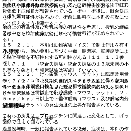
る薬剤を投与された患者において、白内障手術中に術中虹彩
脱症状や錐体外路症状があらわれたとの報告がある。
緊張低下症候群が報告されている。術中・術後に、眼合併症
（授乳婦）
を生じる可能性があるので、術前に眼科医に本剤投与歴につ
いて伝えるよう指導すること。
治療上の有益性及び母乳栄養の有益性を考慮し、授乳の継続
又は中止を検討すること（ヒトで乳汁移行が認められてい
１５．２． 非臨床試験に基づく情報
る）。
１５．２．１． 本剤は動物実験（イヌ）で制吐作用を有す
ることから、他の薬剤に基づく中毒、腸閉塞、脳腫瘍等によ
小児等
る嘔吐症状を不顕性化する可能性がある〔１１．１．３参
照〕。
９．７．１． 〈統合失調症〉統合失調症の１３歳未満の小
児等を対象とした臨床試験は実施していない。
１５．２．２． げっ歯類（マウス、ラット）に臨床常用量
の４．７〜７５倍（０．６３〜１０ｍｇ／ｋｇ／日）を１
９．７．２． 〈小児期の自閉スペクトラム症に伴う易刺激
８〜２５ヵ月間経口投与したがん原性試験において、０．６
性〉低出生体重児、新生児、乳児、５歳未満の幼児を対象と
３ｍｇ／ｋｇ／日以上で乳腺腫瘍（マウス、ラット）、２．
した臨床試験は実施していない。
５ｍｇ／ｋｇ／日以上で下垂体腫瘍（マウス）及び膵臓内分
泌部腫瘍（ラット）の発生頻度の上昇が報告されている。
過量投与
これらの所見は、プロラクチンに関連した変化として、げっ
１３．１． 徴候、症状
歯類ではよく知られている。
過量投与時、一般に報告されている徴候、症状は、本剤の作