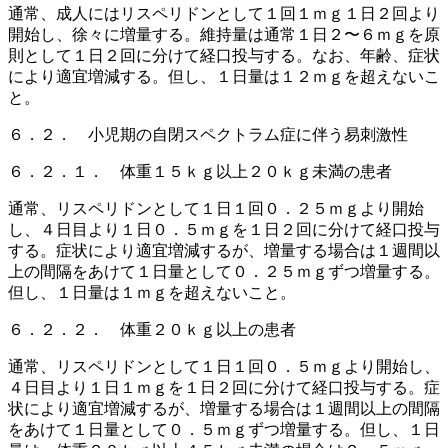
通常、成人にはリスペリドンとして１回１ｍｇ１日２回より
開始し、徐々に増量する。維持量は通常１日２〜６ｍｇを原
則として１日２回に分けて経口投与する。なお、年齢、症状
により適宜増減する。但し、１日量は１２ｍｇを超えないこ
と。
６．２． 小児期の自閉スペクトラム症に伴う易刺激性
６．２．１． 体重１５ｋｇ以上２０ｋｇ未満の患者
通常、リスペリドンとして１日１回０．２５ｍｇより開始
し、４日目より１日０．５ｍｇを１日２回に分けて経口投与
する。症状により適宜増減するが、増量する場合は１週間以
上の間隔をあけて１日量として０．２５ｍｇずつ増量する。
但し、１日量は１ｍｇを超えないこと。
６．２．２． 体重２０ｋｇ以上の患者
通常、リスペリドンとして１日１回０．５ｍｇより開始し、
４日目より１日１ｍｇを１日２回に分けて経口投与する。症
状により適宜増減するが、増量する場合は１週間以上の間隔
をあけて１日量として０．５ｍｇずつ増量する。但し、１日