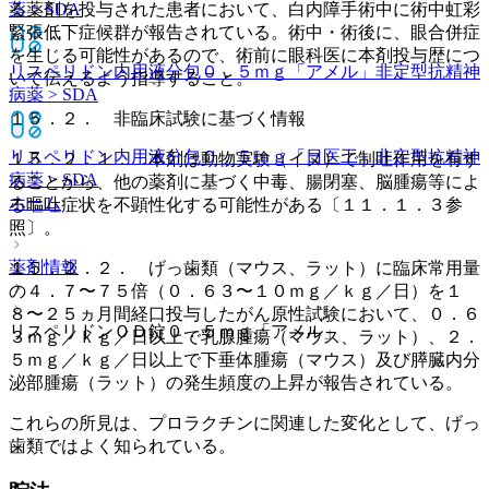
る薬剤を投与された患者において、白内障手術中に術中虹彩
薬 > SDA
緊張低下症候群が報告されている。術中・術後に、眼合併症
を生じる可能性があるので、術前に眼科医に本剤投与歴につ
リスペリドン内用液分包０．５ｍｇ「アメル」
非定型抗精神
いて伝えるよう指導すること。
病薬 > SDA
１５．２． 非臨床試験に基づく情報
リスペリドン内用液分包０．５ｍｇ「日医工」
非定型抗精神
１５．２．１． 本剤は動物実験（イヌ）で制吐作用を有す
病薬 > SDA
ることから、他の薬剤に基づく中毒、腸閉塞、脳腫瘍等によ
ホーム
る嘔吐症状を不顕性化する可能性がある〔１１．１．３参
照〕。
薬剤情報
１５．２．２． げっ歯類（マウス、ラット）に臨床常用量
の４．７〜７５倍（０．６３〜１０ｍｇ／ｋｇ／日）を１
８〜２５ヵ月間経口投与したがん原性試験において、０．６
リスペリドンＯＤ錠０．５ｍｇ「アメル」
３ｍｇ／ｋｇ／日以上で乳腺腫瘍（マウス、ラット）、２．
５ｍｇ／ｋｇ／日以上で下垂体腫瘍（マウス）及び膵臓内分
泌部腫瘍（ラット）の発生頻度の上昇が報告されている。
これらの所見は、プロラクチンに関連した変化として、げっ
歯類ではよく知られている。