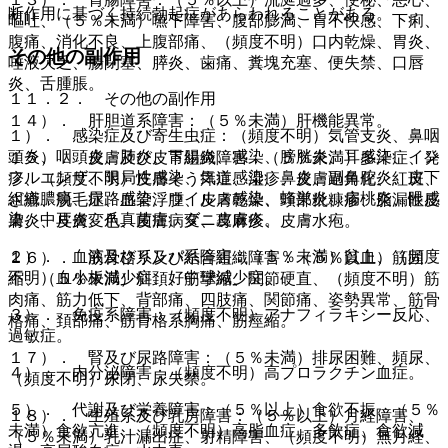
断作用に基づく持続勃起症があらわれることがある。
嘔吐、（５％未満）嚥下障害、腹部膨満、胃不快感、下痢、
腹痛、消化不良、上腹部痛、（頻度不明）口内乾燥、胃炎、
その他の副作用
唾液欠乏、腸閉塞、膵炎、歯痛、糞塊充塞、便失禁、口唇
炎、舌腫脹。
１１．２． その他の副作用
１４）． 肝胆道系障害：（５％未満）肝機能異常。
１）． 感染症及び寄生虫症：（頻度不明）気管支炎、鼻咽
頭炎、咽頭炎、肺炎、胃腸炎、感染、膀胱炎、耳感染、イン
１５）． 皮膚及び皮下組織障害：（５％未満）多汗症、発
フルエンザ、限局性感染、気道感染、鼻炎、副鼻腔炎、皮下
疹、（頻度不明）皮膚そう痒症、湿疹、皮膚過角化、紅斑、
組織膿瘍、尿路感染、ウイルス感染、蜂巣炎、扁桃炎、眼感
ざ瘡、脱毛症、血管浮腫、皮膚乾燥、頭部粃糠疹、脂漏性皮
染、中耳炎、爪真菌症、ダニ皮膚炎。
膚炎、皮膚変色、皮膚病変、蕁麻疹、皮膚水疱。
２）． 血液及びリンパ系障害：（５％未満）貧血、（頻度
１６）． 筋骨格系及び結合組織障害：（５％以上）筋固
不明）血小板減少症、好中球減少症。
縮、（５％未満）斜頚、筋攣縮、関節硬直、（頻度不明）筋
肉痛、筋力低下、背部痛、四肢痛、関節痛、姿勢異常、筋骨
３）． 免疫系障害：（頻度不明）アナフィラキシー反応、
格痛、頚部痛、筋骨格系胸痛、筋痙縮。
過敏症。
１７）． 腎及び尿路障害：（５％未満）排尿困難、頻尿、
４）． 内分泌障害：（頻度不明）高プロラクチン血症。
（頻度不明）尿閉、尿失禁。
５）． 代謝及び栄養障害：（５％以上）食欲不振、（５％
１８）． 生殖系及び乳房障害：（５％以上）月経障害、
未満）食欲亢進、（頻度不明）高脂血症、多飲症、食欲減
（５％未満）乳汁漏出症、射精障害、（頻度不明）無月経、