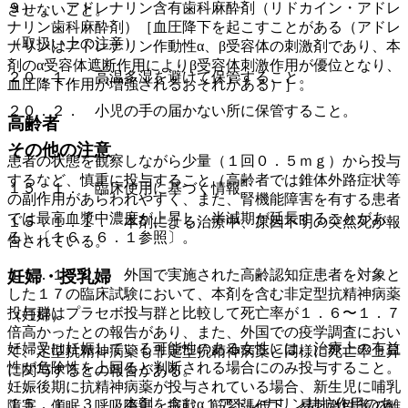
９）． アドレナリン含有歯科麻酔剤（リドカイン・アドレ
させないこと。
ナリン歯科麻酔剤）［血圧降下を起こすことがある（アドレ
（取扱い上の注意）
ナリンはアドレナリン作動性α、β受容体の刺激剤であり、本
剤のα受容体遮断作用によりβ受容体刺激作用が優位となり、
２０．１． 高温多湿を避けて保管すること。
血圧降下作用が増強されるおそれがある）］。
２０．２． 小児の手の届かない所に保管すること。
高齢者
その他の注意
患者の状態を観察しながら少量（１回０．５ｍｇ）から投与
するなど、慎重に投与すること（高齢者では錐体外路症状等
１５．１． 臨床使用に基づく情報
の副作用があらわれやすく、また、腎機能障害を有する患者
では最高血漿中濃度が上昇し、半減期が延長することがあ
１５．１．１． 本剤による治療中、原因不明の突然死が報
る）〔１６．６．１参照〕。
告されている。
１５．１．２． 外国で実施された高齢認知症患者を対象と
妊婦・授乳婦
した１７の臨床試験において、本剤を含む非定型抗精神病薬
投与群はプラセボ投与群と比較して死亡率が１．６〜１．７
（妊婦）
倍高かったとの報告があり、また、外国での疫学調査におい
妊婦又は妊娠している可能性のある女性には、治療上の有益
て、定型抗精神病薬も非定型抗精神病薬と同様に死亡率上昇
性が危険性を上回ると判断される場合にのみ投与すること。
に関与するとの報告がある。
妊娠後期に抗精神病薬が投与されている場合、新生児に哺乳
１５．１．３． 本剤を含むα１アドレナリン拮抗作用のあ
障害、傾眠、呼吸障害、振戦、筋緊張低下、易刺激性等の離