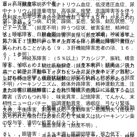
退、高尿酸血症、水中毒。
ＤＨ）（頻度不明）：低ナトリウム血症、低浸透圧血症、尿
中ナトリウム排泄量増加、高張尿、痙攣、意識障害等を伴う
６）． 精神障害：（５％以上）不眠症、不安、（５％未
抗利尿ホルモン不適合分泌症候群（ＳＩＡＤＨ）があらわれ
満）激越、うつ病、幻覚、躁病、妄想、緊張、錯乱状態、リ
ることがある。
ビドー亢進、（頻度不明）抑うつ症状、被害妄想、精神症
状、睡眠障害、自殺企図、徘徊、リビドー減退、神経過敏、
１１．１．５． 肝機能障害、黄疸（頻度不明）：ＡＳＴ上
気力低下、情動鈍麻、無オルガズム症、悪夢、睡眠時遊行
昇、ＡＬＴ上昇、γ−ＧＴＰ上昇等を伴う肝機能障害、黄疸が
症。
あらわれることがある〔９．３肝機能障害患者の項、１６．
６．１参照〕。
７）． 神経系障害：（５％以上）アカシジア、振戦、構音
障害、傾眠、めまい・ふらつき、（５％未満）頭痛、ジスト
１１．１．６． 横紋筋融解症（頻度不明）：筋肉痛、脱力
ニー、鎮静、運動低下、立ちくらみ、ジスキネジア、無動、
感、ＣＫ上昇、血中ミオグロビン上昇及び尿中ミオグロビン
しびれ感、痙攣、仮面状顔貌、頭部不快感、錯感覚、（頻度
上昇を特徴とする横紋筋融解症があらわれることがある。
不明）パーキンソニズム、錐体外路障害、精神運動亢進、注
また、横紋筋融解症による急性腎障害の発症に注意するこ
意力障害、構語障害、よだれ、嗜眠、意識レベル低下、会話
と。
障害（舌のもつれ等）、味覚異常、記憶障害、てんかん、末
梢性ニューロパチー、協調運動異常、過眠症、弓なり緊張、
１１．１．７． 不整脈（頻度不明）：心房細動、心室性期
失神、平衡障害、刺激無反応、運動障害、意識消失［症状が
外収縮等があらわれることがある。
あらわれた場合には必要に応じて減量又は抗パーキンソン薬
の投与等、適切な処置を行うこと］。
１１．１．８． 脳血管障害（頻度不明）。
８）． 眼障害：（５％未満）眼調節障害、視力低下、（頻
１１．１．９． 高血糖、糖尿病性ケトアシドーシス、糖尿