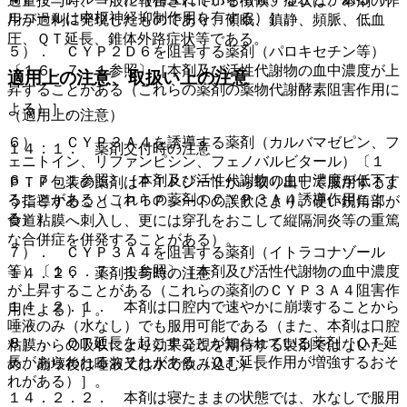
過量投与時、一般に報告されている徴候、症状は、本剤の作
ルコールは中枢神経抑制作用を有する）］。
用が過剰に発現したものであり、傾眠、鎮静、頻脈、低血
圧、ＱＴ延長、錐体外路症状等である。
５）． ＣＹＰ２Ｄ６を阻害する薬剤（パロキセチン等）
〔１６．７．１参照〕［本剤及び活性代謝物の血中濃度が上
適用上の注意、取扱い上の注意
昇することがある（これらの薬剤の薬物代謝酵素阻害作用に
よる）］。
（適用上の注意）
６）． ＣＹＰ３Ａ４を誘導する薬剤（カルバマゼピン、フ
１４．１． 薬剤交付時の注意
ェニトイン、リファンピシン、フェノバルビタール）〔１
６．７．１参照〕［本剤及び活性代謝物の血中濃度が低下す
ＰＴＰ包装の薬剤はＰＴＰシートから取り出して服用するよ
ることがある（これらの薬剤のＣＹＰ３Ａ４誘導作用によ
う指導すること（ＰＴＰシートの誤飲により、硬い鋭角部が
る）］。
食道粘膜へ刺入し、更には穿孔をおこして縦隔洞炎等の重篤
な合併症を併発することがある）。
７）． ＣＹＰ３Ａ４を阻害する薬剤（イトラコナゾール
等）〔１６．７．１参照〕［本剤及び活性代謝物の血中濃度
１４．２． 薬剤投与時の注意
が上昇することがある（これらの薬剤のＣＹＰ３Ａ４阻害作
１４．２．１． 本剤は口腔内で速やかに崩壊することから
用による）］。
唾液のみ（水なし）でも服用可能である（また、本剤は口腔
８）． ＱＴ延長を起こすことが知られている薬剤［ＱＴ延
粘膜からの吸収により効果発現を期待する製剤ではないた
長があらわれるおそれがある（ＱＴ延長作用が増強するおそ
め、崩壊後は唾液又は水で飲み込む）。
れがある）］。
１４．２．２． 本剤は寝たままの状態では、水なしで服用