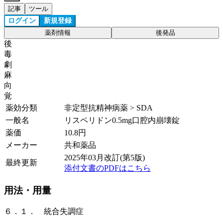
記事
ツール
ログイン
新規登録
薬剤情報
後発品
後
毒
劇
麻
向
覚
薬効分類
非定型抗精神病薬 > SDA
一般名
リスペリドン0.5mg口腔内崩壊錠
薬価
10.8
円
メーカー
共和薬品
2025年03月改訂(第5版)
最終更新
添付文書のPDFはこちら
用法・用量
６．１． 統合失調症