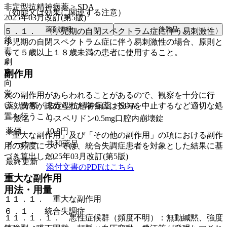
非定型抗精神病薬 > SDA
（効能又は効果に関連する注意）
2025年03月改訂(第5版)
薬剤情報
後発品
５．１． 〈小児期の自閉スペクトラム症に伴う易刺激性〉
後
小児期の自閉スペクトラム症に伴う易刺激性の場合、原則と
毒
して５歳以上１８歳未満の患者に使用すること。
劇
麻
副作用
向
覚
次の副作用があらわれることがあるので、観察を十分に行
薬効分類
非定型抗精神病薬 > SDA
い、異常が認められた場合には投与を中止するなど適切な処
置を行うこと。
一般名
リスペリドン0.5mg口腔内崩壊錠
薬価
10.8
円
「重大な副作用」及び「その他の副作用」の項における副作
メーカー
共和薬品
用の頻度については、統合失調症患者を対象とした結果に基
2025年03月改訂(第5版)
づき算出した。
最終更新
添付文書のPDFはこちら
重大な副作用
用法・用量
１１．１． 重大な副作用
６．１． 統合失調症
１１．１．１． 悪性症候群（頻度不明）：無動緘黙、強度