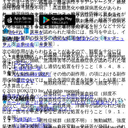
１１．１．９． 高血糖、糖尿病性ケトアシドーシス、糖尿
（効能又は効果に関連する注意）
ではありません。
病性昏睡（頻度不明）：高血糖悪化や糖尿病悪化があらわ
れ、糖尿病性ケトアシドーシス、糖尿病性昏睡に至ることが
５．１． 〈小児期の自閉スペクトラム症に伴う易刺激性〉
あるので、本剤投与中は、口渇、多飲、多尿、頻尿等の症状
小児期の自閉スペクトラム症に伴う易刺激性の場合、原則と
の発現に注意するとともに、血糖値の測定を行うなど十分な
して５歳以上１８歳未満の患者に使用すること。
観察を行い、異常が認められた場合には、投与を中止し、イ
ホーム
ノート
ンスリン製剤の投与等の適切な処置を行うこと〔８．３、
表・計算
レジメン
CTCAE
抗菌薬ガイド
ERマニュ
副作用
８．５、９．１．６参照〕。
アル
薬剤情報
ポスト
次の副作用があらわれることがあるので、観察を十分に行
１１．１．１０． 低血糖（頻度不明）：脱力感、倦怠感、
新規登録
い、異常が認められた場合には投与を中止するなど適切な処
冷汗、振戦、傾眠、意識障害等の低血糖症状が認められた場
ログイン
置を行うこと。
合には、投与を中止し適切な処置を行うこと〔８．４、８．
監修医師一覧
５参照〕。
「重大な副作用」及び「その他の副作用」の項における副作
UpToDate特別割引
用の頻度については、統合失調症患者を対象とした結果に基
運営会社
１１．１．１１． 無顆粒球症、白血球減少（頻度不明）。
づき算出した。
© 2021 HOKUTO Inc. All rights reserved.
１１．１．１２． 肺塞栓症、深部静脈血栓症（頻度不
利用規約
プライバシーポリシー
お問い合わせ
重大な副作用
明）：肺塞栓症、静脈血栓症等の血栓塞栓症が報告されてい
ホーム
表・計算
レジメン
CTCAE
抗菌薬ガイド
るので、息切れ、胸痛、四肢疼痛、浮腫等が認められた場合
ERマニュアル
薬剤情報
ポスト
１１．１． 重大な副作用
には、投与を中止するなど適切な処置を行うこと〔９．１．
８参照〕。
監修医師一覧
１１．１．１． 悪性症候群（頻度不明）：無動緘黙、強度
UpToDate特別割引
筋強剛、嚥下困難、頻脈、血圧変動、発汗等が発現し、それ