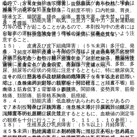
るので、少量から徐々に増量し、低血圧があらわれた場合は
嘔吐、（５％未満）嚥下障害、腹部膨満、胃不快感、下痢、
減量等、適切な処置を行うこと。
腹痛、消化不良、上腹部痛、（頻度不明）口内乾燥、胃炎、
唾液欠乏、腸閉塞、膵炎、歯痛、糞塊充塞、便失禁、口唇
８．２． 〈効能共通〉眠気、注意力・集中力・反射運動能
炎、舌腫脹。
力等の低下が起こることがあるので、本剤投与中の患者には
自動車の運転等危険を伴う機械の操作に従事させないよう注
１４）． 肝胆道系障害：（５％未満）肝機能異常。
意すること。
１５）． 皮膚及び皮下組織障害：（５％未満）多汗症、発
８．３． 〈効能共通〉本剤の投与により、高血糖悪化や糖
疹、（頻度不明）皮膚そう痒症、湿疹、皮膚過角化、紅斑、
尿病悪化があらわれ、糖尿病性ケトアシドーシス、糖尿病性
ざ瘡、脱毛症、血管浮腫、皮膚乾燥、頭部粃糠疹、脂漏性皮
昏睡に至ることがあるので、本剤投与中は、口渇、多飲、多
膚炎、皮膚変色、皮膚病変、蕁麻疹、皮膚水疱。
尿、頻尿等の症状の発現に注意するとともに、特に糖尿病又
１６）． 筋骨格系及び結合組織障害：（５％以上）筋固
はその既往歴あるいは糖尿病の危険因子を有する患者につい
縮、（５％未満）斜頚、筋攣縮、関節硬直、（頻度不明）筋
ては、血糖値の測定等の観察を十分に行うこと〔８．５、
肉痛、筋力低下、背部痛、四肢痛、関節痛、姿勢異常、筋骨
９．１．６、１１．１．９参照〕。
格痛、頚部痛、筋骨格系胸痛、筋痙縮。
８．４． 〈効能共通〉低血糖があらわれることがあるの
１７）． 腎及び尿路障害：（５％未満）排尿困難、頻尿、
で、本剤投与中は、脱力感、倦怠感、冷汗、振戦、傾眠、意
（頻度不明）尿閉、尿失禁。
識障害等の低血糖症状に注意するとともに、血糖値の測定等
の観察を十分に行うこと〔８．５、１１．１．１０参照〕。
１８）． 生殖系及び乳房障害：（５％以上）月経障害、
（５％未満）乳汁漏出症、射精障害、（頻度不明）無月経、
８．５． 〈効能共通〉本剤の投与に際し、あらかじめ高血