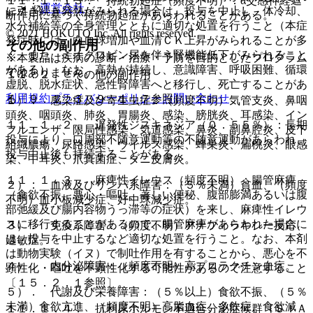
１１．１．１３． 持続勃起症（頻度不明）：α交感神経遮
運営会社
に引き続き発熱がみられる場合は、投与を中止し、体冷却、
断作用に基づく持続勃起症があらわれることがある。
水分補給等の全身管理とともに適切な処置を行うこと（本症
© 2021 HOKUTO Inc. All rights reserved.
発症時には、白血球増加や血清ＣＫ上昇がみられることが多
その他の副作用
く、また、ミオグロビン尿を伴う腎機能低下がみられること
※本製品は疾病の診断・治療・予防を目的としたプログラム
がある）、なお、高熱が持続し、意識障害、呼吸困難、循環
ではありません。
１１．２． その他の副作用
虚脱、脱水症状、急性腎障害へと移行し、死亡することがあ
利用規約
プライバシーポリシー
お問い合わせ
る〔９．１．３、９．１．７参照〕。
１）． 感染症及び寄生虫症：（頻度不明）気管支炎、鼻咽
頭炎、咽頭炎、肺炎、胃腸炎、感染、膀胱炎、耳感染、イン
１１．１．２． 遅発性ジスキネジア（０．５５％）：長期
フルエンザ、限局性感染、気道感染、鼻炎、副鼻腔炎、皮下
投与により、口周部不随意運動等の不随意運動があらわれ、
組織膿瘍、尿路感染、ウイルス感染、蜂巣炎、扁桃炎、眼感
投与中止後も持続することがある。
染、中耳炎、爪真菌症、ダニ皮膚炎。
１１．１．３． 麻痺性イレウス（頻度不明）：腸管麻痺
２）． 血液及びリンパ系障害：（５％未満）貧血、（頻度
（食欲不振、悪心・嘔吐、著しい便秘、腹部膨満あるいは腹
不明）血小板減少症、好中球減少症。
部弛緩及び腸内容物うっ滞等の症状）を来し、麻痺性イレウ
スに移行することがあるので、腸管麻痺があらわれた場合に
３）． 免疫系障害：（頻度不明）アナフィラキシー反応、
は、投与を中止するなど適切な処置を行うこと。なお、本剤
過敏症。
は動物実験（イヌ）で制吐作用を有することから、悪心を不
４）． 内分泌障害：（頻度不明）高プロラクチン血症。
顕性化・嘔吐を不顕性化する可能性があるので注意すること
〔１５．２．１参照〕。
５）． 代謝及び栄養障害：（５％以上）食欲不振、（５％
未満）食欲亢進、（頻度不明）高脂血症、多飲症、食欲減
１１．１．４． 抗利尿ホルモン不適合分泌症候群（ＳＩＡ