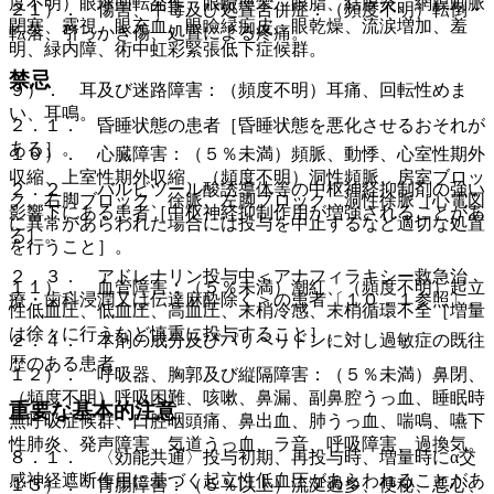
度不明）眼球回転発作、眼瞼痙攣、眼脂、結膜炎、網膜動脈
２１）． 傷害、中毒及び処置合併症：（頻度不明）転倒・
閉塞、霧視、眼充血、眼瞼縁痂皮、眼乾燥、流涙増加、羞
転落、引っかき傷、処置による疼痛。
明、緑内障、術中虹彩緊張低下症候群。
禁忌
９）． 耳及び迷路障害：（頻度不明）耳痛、回転性めま
い、耳鳴。
２．１． 昏睡状態の患者［昏睡状態を悪化させるおそれが
ある］。
１０）． 心臓障害：（５％未満）頻脈、動悸、心室性期外
収縮、上室性期外収縮、（頻度不明）洞性頻脈、房室ブロッ
２．２． バルビツール酸誘導体等の中枢神経抑制剤の強い
ク、右脚ブロック、徐脈、左脚ブロック、洞性徐脈［心電図
影響下にある患者［中枢神経抑制作用が増強されることがあ
に異常があらわれた場合には投与を中止するなど適切な処置
る］。
を行うこと］。
２．３． アドレナリン投与中＜アナフィラキシー救急治
１１）． 血管障害：（５％未満）潮紅、（頻度不明）起立
療・歯科浸潤又は伝達麻酔除く＞の患者〔１０．１参照〕。
性低血圧、低血圧、高血圧、末梢冷感、末梢循環不全［増量
は徐々に行うなど慎重に投与すること］。
２．４． 本剤の成分及びパリペリドンに対し過敏症の既往
歴のある患者。
１２）． 呼吸器、胸郭及び縦隔障害：（５％未満）鼻閉、
（頻度不明）呼吸困難、咳嗽、鼻漏、副鼻腔うっ血、睡眠時
重要な基本的注意
無呼吸症候群、口腔咽頭痛、鼻出血、肺うっ血、喘鳴、嚥下
性肺炎、発声障害、気道うっ血、ラ音、呼吸障害、過換気。
８．１． 〈効能共通〉投与初期、再投与時、増量時にα交
感神経遮断作用に基づく起立性低血圧があらわれることがあ
１３）． 胃腸障害：（５％以上）流涎過多、便秘、悪心、