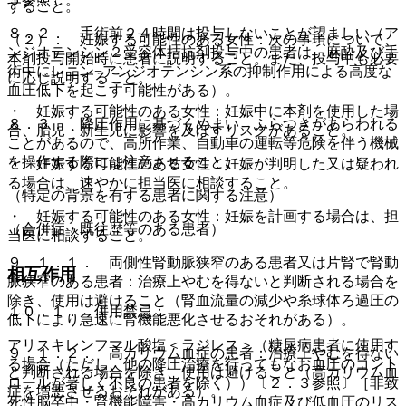
すること。
８．２． 手術前２４時間は投与しないことが望ましい（ア
（２）． 妊娠する可能性のある女性：次の事項について、
ンジオテンシン２受容体拮抗剤投与中の患者は、麻酔及び手
本剤投与開始時に患者に説明すること。また、投与中も必要
術中にレニン−アンジオテンシン系の抑制作用による高度な
に応じ説明すること。
血圧低下を起こす可能性がある）。
・ 妊娠する可能性のある女性：妊娠中に本剤を使用した場
８．３． 降圧作用に基づくめまい、ふらつきがあらわれる
合、胎児・新生児に影響を及ぼすリスクがあること。
ことがあるので、高所作業、自動車の運転等危険を伴う機械
を操作する際には注意させること。
・ 妊娠する可能性のある女性：妊娠が判明した又は疑われ
る場合は、速やかに担当医に相談すること。
（特定の背景を有する患者に関する注意）
・ 妊娠する可能性のある女性：妊娠を計画する場合は、担
（合併症・既往歴等のある患者）
当医に相談すること。
９．１．１． 両側性腎動脈狭窄のある患者又は片腎で腎動
相互作用
脈狭窄のある患者：治療上やむを得ないと判断される場合を
除き、使用は避けること（腎血流量の減少や糸球体ろ過圧の
１０．１． 併用禁忌：
低下により急速に腎機能悪化させるおそれがある）。
アリスキレンフマル酸塩＜ラジレス＞（糖尿病患者に使用す
９．１．２． 高カリウム血症の患者：治療上やむを得ない
る場合（ただし、他の降圧治療を行ってもなお血圧のコント
と判断される場合を除き、使用は避けること（高カリウム血
ロールが著しく不良の患者を除く））〔２．３参照〕［非致
症を増悪させるおそれがある）。
死性脳卒中・腎機能障害・高カリウム血症及び低血圧のリス