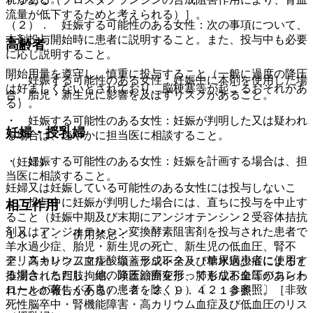
流量が低下するためと考えられる）］。
（２）． 妊娠する可能性のある女性：次の事項について、
本剤投与開始時に患者に説明すること。また、投与中も必要
高齢者
に応じ説明すること。
開始用量を遵守し、慎重に投与すること（一般に過度の降圧
・ 妊娠する可能性のある女性：妊娠中に本剤を使用した場
は好ましくないとされており、脳梗塞等が起こるおそれがあ
合、胎児・新生児に影響を及ぼすリスクがあること。
る）。
・ 妊娠する可能性のある女性：妊娠が判明した又は疑われ
妊婦・授乳婦
る場合は、速やかに担当医に相談すること。
・ 妊娠する可能性のある女性：妊娠を計画する場合は、担
（妊婦）
当医に相談すること。
妊婦又は妊娠している可能性のある女性には投与しないこ
と。投与中に妊娠が判明した場合には、直ちに投与を中止す
相互作用
ること（妊娠中期及び末期にアンジオテンシン２受容体拮抗
剤又はアンジオテンシン変換酵素阻害剤を投与された患者で
１０．１． 併用禁忌：
羊水過少症、胎児・新生児の死亡、新生児の低血圧、腎不
アリスキレンフマル酸塩＜ラジレス＞（糖尿病患者に使用す
全、高カリウム血症、頭蓋形成不全及び羊水過少症によると
る場合（ただし、他の降圧治療を行ってもなお血圧のコント
推測される四肢拘縮、頭蓋顔面変形、肺形成不全等があらわ
ロールが著しく不良の患者を除く））〔２．３参照〕［非致
れたとの報告がある）〔２．２、９．４．１参照〕。
死性脳卒中・腎機能障害・高カリウム血症及び低血圧のリス