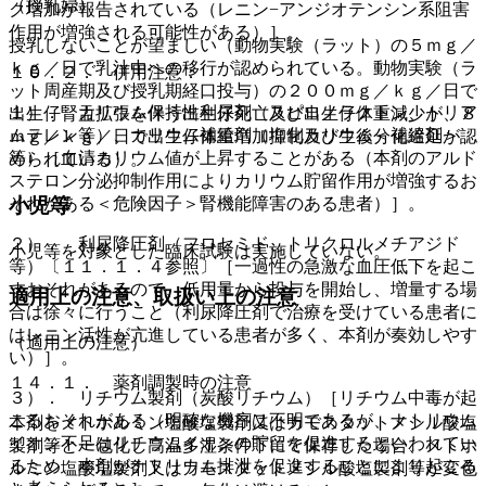
（授乳婦）
ク増加が報告されている（レニン−アンジオテンシン系阻害
作用が増強される可能性がある）］。
授乳しないことが望ましい（動物実験（ラット）の５ｍｇ／
ｋｇ／日で乳汁中への移行が認められている。動物実験（ラ
１０．２． 併用注意：
ット周産期及び授乳期経口投与）の２００ｍｇ／ｋｇ／日で
１）． カリウム保持性利尿剤（スピロノラクトン、トリア
出生仔腎盂拡張を伴う出生仔死亡及び出生仔体重減少が、８
ムテレン等）、カリウム補給剤（塩化カリウム＜補給剤＞
ｍｇ／ｋｇ／日で出生仔体重増加抑制及び生後分化遅延が認
等）［血清カリウム値が上昇することがある（本剤のアルド
められている）。
ステロン分泌抑制作用によりカリウム貯留作用が増強するお
小児等
それがある＜危険因子＞腎機能障害のある患者）］。
２）． 利尿降圧剤（フロセミド、トリクロルメチアジド
小児等を対象とした臨床試験は実施していない。
等）〔１１．１．４参照〕［一過性の急激な血圧低下を起こ
すおそれがあるので、低用量から投与を開始し、増量する場
適用上の注意、取扱い上の注意
合は徐々に行うこと（利尿降圧剤で治療を受けている患者に
はレニン活性が亢進している患者が多く、本剤が奏効しやす
（適用上の注意）
い）］。
１４．１． 薬剤調製時の注意
３）． リチウム製剤（炭酸リチウム）［リチウム中毒が起
こるおそれがある（明確な機序は不明であるが、ナトリウム
本剤をメトホルミン塩酸塩製剤又はカモスタットメシル酸塩
イオン不足はリチウムイオンの貯留を促進するといわれてい
製剤等と一包化し高温多湿条件下にて保存した場合、メトホ
るため、本剤がナトリウム排泄を促進することにより起こる
ルミン塩酸塩製剤又はカモスタットメシル酸塩製剤等が変色