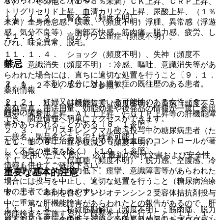
８）． その他：（１〜５％未満）ＣＫ上昇、ＣＲＰ上昇、
トリグリセリド上昇、血清カリウム上昇、尿酸上昇、（１％
１１．１．２． 腎不全（頻度不明）。
未満）全身倦怠感、咳嗽、（頻度不明）浮腫、異常感（浮遊
感、気分不良等）、胸部不快感、筋肉痛、脱力感、疲労、し
１１．１．３． 高カリウム血症（頻度不明）。
びれ、味覚異常、脱毛。
１１．１．４． ショック（頻度不明）、失神（頻度不
禁忌
明）、意識消失（頻度不明）：冷感、嘔吐、意識消失等があ
らわれた場合には、直ちに適切な処置を行うこと〔９．１．
２．１． 本剤の成分に対し過敏症の既往歴のある患者。
４、９．２．２、１０．２参照〕。
薬剤情報
２．２． 妊婦又は妊娠している可能性のある女性〔９．５
１１．１．５． 肝機能障害（頻度不明）、黄疸（頻度不
薬剤写真、用法用量、効能効果や後発品の情報が一度に参照
妊婦の項参照〕。
明）：ＡＳＴ上昇、ＡＬＴ上昇、γ−ＧＴＰ上昇等の肝機能障
でき、関連情報へ簡単にアクセスができます。
害があらわれることがある〔８．１参照〕。
２．３． アリスキレンフマル酸塩投与中の糖尿病患者（た
一般名、製品名どちらでも検索可能！
だし、他の降圧治療を行ってもなお血圧のコントロールが著
１１．１．６． 血小板減少（頻度不明）。
しく不良の患者を除く）〔１０．１参照〕。
※ ご使用いただく際に、必ず最新の添付文書および安全性
１１．１．７． 低血糖（頻度不明）：脱力感、空腹感、冷
情報も併せてご確認下さい。
汗、手の震え、集中力低下、痙攣、意識障害等があらわれた
重要な基本的注意
場合には投与を中止し、適切な処置を行うこと（糖尿病治療
中の患者であらわれやすい）。
８．１． 本剤を含むアンジオテンシン２受容体拮抗剤投与
中に重篤な肝機能障害があらわれたとの報告があるので、肝
１１．１．８． 横紋筋融解症（頻度不明）：筋肉痛、脱力
機能検査を実施するなど観察を十分に行うこと〔１１．１．
※本製品は疾病の診断・治療・予防を目的としたプログラム
感、ＣＫ上昇、血中ミオグロビン上昇及び尿中ミオグロビン