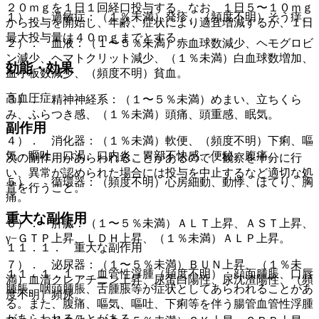
２０ｍｇを１日１回経口投与する。なお、１日５〜１０ｍｇ
１）． 過敏症：（１％未満）発疹、（頻度不明）そう痒。
から投与を開始し、年齢、症状により適宜増減するが、１日
最大投与量は４０ｍｇまでとする。
２）． 血液：（１〜５％未満）赤血球数減少、ヘモグロビ
ン減少、ヘマトクリット減少、（１％未満）白血球数増加、
効能・効果
血小板数減少、（頻度不明）貧血。
高血圧症。
３）． 精神神経系：（１〜５％未満）めまい、立ちくら
み、ふらつき感、（１％未満）頭痛、頭重感、眠気。
副作用
４）． 消化器：（１％未満）軟便、（頻度不明）下痢、嘔
気・嘔吐、口渇、口内炎、胃部不快感、便秘、腹痛。
次の副作用があらわれることがあるので、観察を十分に行
い、異常が認められた場合には投与を中止するなど適切な処
５）． 循環器：（頻度不明）心房細動、動悸、ほてり、胸
置を行うこと。
痛。
重大な副作用
６）． 肝臓：（１〜５％未満）ＡＬＴ上昇、ＡＳＴ上昇、
γ−ＧＴＰ上昇、ＬＤＨ上昇、（１％未満）ＡＬＰ上昇。
１１．１． 重大な副作用
７）． 泌尿器：（１〜５％未満）ＢＵＮ上昇、（１％未
１１．１．１． 血管性浮腫（頻度不明）：顔面腫脹、口唇
満）血清クレアチニン上昇、尿蛋白陽性、尿沈渣陽性、（頻
腫脹、咽頭腫脹、舌腫脹等が症状としてあらわれることがあ
度不明）頻尿。
る。また、腹痛、嘔気、嘔吐、下痢等を伴う腸管血管性浮腫
があらわれることがある。