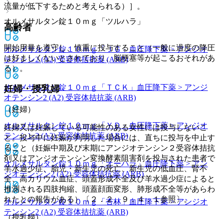
流量が低下するためと考えられる）］。
オルメサルタン錠１０ｍｇ「ツルハラ」
高齢者
開始用量を遵守し、慎重に投与すること（一般に過度の降圧
オルメサルタン錠１０ｍｇ「ＪＧ」
血圧降下薬 > アンジオ
は好ましくないとされており、脳梗塞等が起こるおそれがあ
テンシン2 (A2) 受容体拮抗薬 (ARB)
る）。
オルメサルタン錠１０ｍｇ「ＴＣＫ」
血圧降下薬 > アンジ
妊婦・授乳婦
オテンシン2 (A2) 受容体拮抗薬 (ARB)
（妊婦）
オルメサルタン錠１０ｍｇ「ＹＤ」
血圧降下薬 > アンジオ
妊婦又は妊娠している可能性のある女性には投与しないこ
テンシン2 (A2) 受容体拮抗薬 (ARB)
と。投与中に妊娠が判明した場合には、直ちに投与を中止す
ること（妊娠中期及び末期にアンジオテンシン２受容体拮抗
剤又はアンジオテンシン変換酵素阻害剤を投与された患者で
オルメサルタン錠１０ｍｇ「オーハラ」
血圧降下薬 > アン
羊水過少症、胎児・新生児の死亡、新生児の低血圧、腎不
ジオテンシン2 (A2) 受容体拮抗薬 (ARB)
全、高カリウム血症、頭蓋形成不全及び羊水過少症によると
推測される四肢拘縮、頭蓋顔面変形、肺形成不全等があらわ
れたとの報告がある）〔２．２、９．４．１参照〕。
オルメサルタン錠１０ｍｇ「杏林」
血圧降下薬 > アンジオ
テンシン2 (A2) 受容体拮抗薬 (ARB)
（授乳婦）