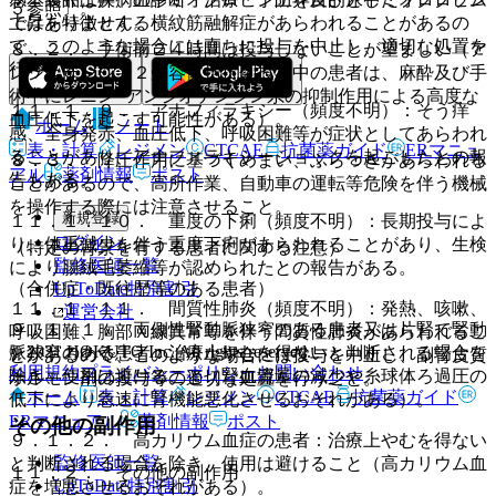
５参照〕。
ではありません。
上昇を特徴とする横紋筋融解症があらわれることがあるの
で、このような場合には直ちに投与を中止し、適切な処置を
８．２． 手術前２４時間は投与しないことが望ましい（ア
行うこと。
ンジオテンシン２受容体拮抗剤投与中の患者は、麻酔及び手
術中にレニン−アンジオテンシン系の抑制作用による高度な
１１．１．９． アナフィラキシー（頻度不明）：そう痒
血圧低下を起こす可能性がある）。
ホーム
ノート
感、全身発赤、血圧低下、呼吸困難等が症状としてあらわれ
表・計算
レジメン
CTCAE
抗菌薬ガイド
ERマニュ
ることがあり、アナフィラキシーショックを起こしたとの報
８．３． 降圧作用に基づくめまい、ふらつきがあらわれる
アル
薬剤情報
ポスト
告もある。
ことがあるので、高所作業、自動車の運転等危険を伴う機械
を操作する際には注意させること。
新規登録
１１．１．１０． 重度の下痢（頻度不明）：長期投与によ
ログイン
り、体重減少を伴う重度下痢があらわれることがあり、生検
（特定の背景を有する患者に関する注意）
監修医師一覧
により腸絨毛萎縮等が認められたとの報告がある。
UpToDate特別割引
（合併症・既往歴等のある患者）
１１．１．１１． 間質性肺炎（頻度不明）：発熱、咳嗽、
運営会社
９．１．１． 両側性腎動脈狭窄のある患者又は片腎で腎動
呼吸困難、胸部Ｘ線異常等を伴う間質性肺炎があらわれるこ
© 2021 HOKUTO Inc. All rights reserved.
脈狭窄のある患者：治療上やむを得ないと判断される場合を
とがあるので、このような場合には投与を中止し、副腎皮質
利用規約
プライバシーポリシー
お問い合わせ
除き、使用は避けること（腎血流量の減少や糸球体ろ過圧の
ホルモン剤の投与等の適切な処置を行うこと。
ホーム
表・計算
レジメン
CTCAE
抗菌薬ガイド
低下により急速に腎機能悪化させるおそれがある）。
ERマニュアル
薬剤情報
ポスト
その他の副作用
９．１．２． 高カリウム血症の患者：治療上やむを得ない
監修医師一覧
と判断される場合を除き、使用は避けること（高カリウム血
１１．２． その他の副作用
UpToDate特別割引
症を増悪させるおそれがある）。