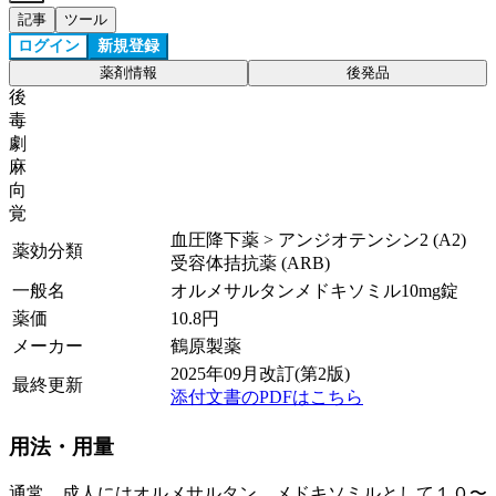
記事
ツール
ログイン
新規登録
薬剤情報
後発品
後
毒
劇
麻
向
覚
血圧降下薬 > アンジオテンシン2 (A2)
薬効分類
受容体拮抗薬 (ARB)
一般名
オルメサルタンメドキソミル10mg錠
薬価
10.8
円
メーカー
鶴原製薬
2025年09月改訂(第2版)
最終更新
添付文書のPDFはこちら
用法・用量
通常、成人にはオルメサルタン メドキソミルとして１０〜