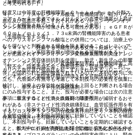
（肝機能障害患者）
と考えられる）］。
軽度又は中等度の肝機能障害＜Ｃｈｉｌｄ−Ｐｕｇｈ分類ス
４）． アリスキレンフマル酸塩［腎機能障害、高カリウム
コア：５〜９＞患者でオルメサルタンの血漿中濃度が上昇す
血症及び低血圧を起こすおそれがある（レニン−アンジオテ
ることが報告されている〔１６．６．２参照〕。
ンシン系阻害作用が増強される可能性がある）。ｅＧＦＲが
６０ｍＬ／ｍｉｎ／１．７３u未満の腎機能障害のある患者
（生殖能を有する者）
へのアリスキレンフマル酸塩との併用については、治療上や
むを得ないと判断される場合を除き避けること（レニン−ア
９．４．１． 妊娠する可能性のある女性：妊娠しているこ
ンジオテンシン系阻害作用が増強される可能性がある）］。
とが把握されずアンジオテンシン変換酵素阻害剤又はアンジ
オテンシン２受容体拮抗剤を使用し、胎児・新生児への影響
５）． アンジオテンシン変換酵素阻害剤［腎機能障害、高
（腎不全、頭蓋形成不全・肺形成不全・腎形成不全、死亡
カリウム血症及び低血圧を起こすおそれがある（レニン−ア
等）が認められた例が報告されているので、本剤の投与に先
ンジオテンシン系阻害作用が増強される可能性がある）］。
立ち、代替薬の有無等も考慮して本剤投与の必要性を慎重に
検討し、治療上の有益性が危険性を上回ると判断される場合
６）． 非ステロイド性消炎鎮痛剤：
にのみ投与すること。また、投与が必要な場合には次の注意
事項に留意すること〔９．５妊婦の項参照〕。
@． 非ステロイド性消炎鎮痛剤［降圧作用が減弱するおそ
れがある（非ステロイド性消炎鎮痛剤は、血管拡張作用を有
（１）． 妊娠する可能性のある女性：妊娠する可能性のあ
するプロスタグランジンの合成阻害作用により、本剤の降圧
る女性の場合、本剤投与開始前に妊娠していないことを確認
作用を減弱させる可能性がある）］。
し、本剤投与中も、妊娠していないことを定期的に確認する
こと。投与中に妊娠が判明した場合には、直ちに投与を中止
A． 非ステロイド性消炎鎮痛剤［腎機能を悪化させるおそ
すること。
れがある（プロスタグランジンの合成阻害作用により、腎血