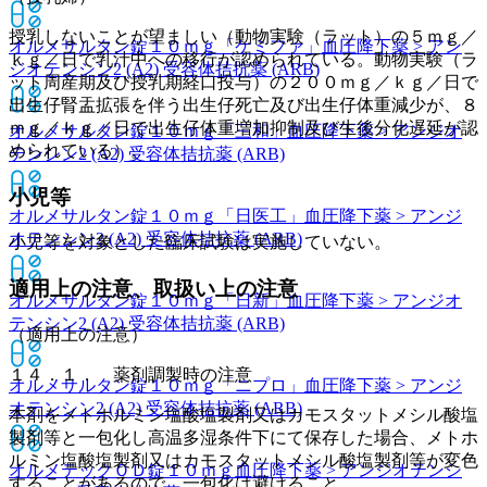
授乳しないことが望ましい（動物実験（ラット）の５ｍｇ／
オルメサルタン錠１０ｍｇ「ケミファ」
血圧降下薬 > アン
ｋｇ／日で乳汁中への移行が認められている。動物実験（ラ
ジオテンシン2 (A2) 受容体拮抗薬 (ARB)
ット周産期及び授乳期経口投与）の２００ｍｇ／ｋｇ／日で
出生仔腎盂拡張を伴う出生仔死亡及び出生仔体重減少が、８
ｍｇ／ｋｇ／日で出生仔体重増加抑制及び生後分化遅延が認
オルメサルタン錠１０ｍｇ「三和」
血圧降下薬 > アンジオ
められている）。
テンシン2 (A2) 受容体拮抗薬 (ARB)
小児等
オルメサルタン錠１０ｍｇ「日医工」
血圧降下薬 > アンジ
オテンシン2 (A2) 受容体拮抗薬 (ARB)
小児等を対象とした臨床試験は実施していない。
適用上の注意、取扱い上の注意
オルメサルタン錠１０ｍｇ「日新」
血圧降下薬 > アンジオ
テンシン2 (A2) 受容体拮抗薬 (ARB)
（適用上の注意）
１４．１． 薬剤調製時の注意
オルメサルタン錠１０ｍｇ「ニプロ」
血圧降下薬 > アンジ
オテンシン2 (A2) 受容体拮抗薬 (ARB)
本剤をメトホルミン塩酸塩製剤又はカモスタットメシル酸塩
製剤等と一包化し高温多湿条件下にて保存した場合、メトホ
ルミン塩酸塩製剤又はカモスタットメシル酸塩製剤等が変色
オルメテックＯＤ錠１０ｍｇ
血圧降下薬 > アンジオテンシ
することがあるので、一包化は避けること。