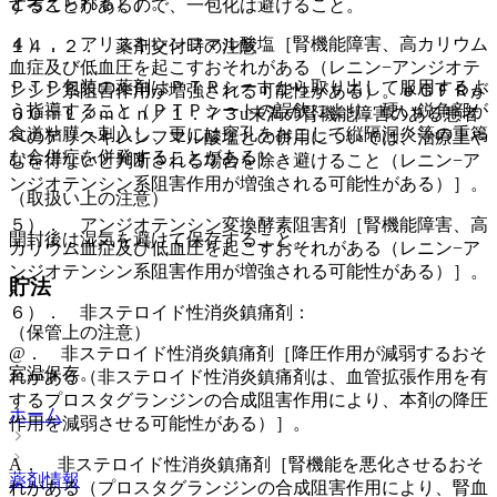
と考えられる）］。
することがあるので、一包化は避けること。
４）． アリスキレンフマル酸塩［腎機能障害、高カリウム
１４．２． 薬剤交付時の注意
血症及び低血圧を起こすおそれがある（レニン−アンジオテ
ＰＴＰ包装の薬剤はＰＴＰシートから取り出して服用するよ
ンシン系阻害作用が増強される可能性がある）。ｅＧＦＲが
う指導すること（ＰＴＰシートの誤飲により、硬い鋭角部が
６０ｍＬ／ｍｉｎ／１．７３u未満の腎機能障害のある患者
食道粘膜へ刺入し、更には穿孔をおこして縦隔洞炎等の重篤
へのアリスキレンフマル酸塩との併用については、治療上や
な合併症を併発することがある）。
むを得ないと判断される場合を除き避けること（レニン−ア
ンジオテンシン系阻害作用が増強される可能性がある）］。
（取扱い上の注意）
５）． アンジオテンシン変換酵素阻害剤［腎機能障害、高
開封後は湿気を避けて保存すること。
カリウム血症及び低血圧を起こすおそれがある（レニン−ア
ンジオテンシン系阻害作用が増強される可能性がある）］。
貯法
６）． 非ステロイド性消炎鎮痛剤：
（保管上の注意）
@． 非ステロイド性消炎鎮痛剤［降圧作用が減弱するおそ
室温保存。
れがある（非ステロイド性消炎鎮痛剤は、血管拡張作用を有
するプロスタグランジンの合成阻害作用により、本剤の降圧
ホーム
作用を減弱させる可能性がある）］。
A． 非ステロイド性消炎鎮痛剤［腎機能を悪化させるおそ
薬剤情報
れがある（プロスタグランジンの合成阻害作用により、腎血