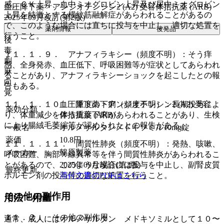
感、ＣＫ上昇、血中ミオグロビン上昇及び尿中ミオグロビン
血圧降下薬 > アンジオテンシン2 (A2) 受容体拮抗薬 (ARB)
上昇を特徴とする横紋筋融解症があらわれることがあるの
2025年09月改訂(第2版)
で、このような場合には直ちに投与を中止し、適切な処置を
薬剤情報
後発品
行うこと。
後
毒
１１．１．９． アナフィラキシー（頻度不明）：そう痒
劇
感、全身発赤、血圧低下、呼吸困難等が症状としてあらわれ
麻
ることがあり、アナフィラキシーショックを起こしたとの報
向
告もある。
覚
１１．１．１０． 重度の下痢（頻度不明）：長期投与によ
血圧降下薬 > アンジオテンシン2 (A2) 受容
薬効分類
り、体重減少を伴う重度下痢があらわれることがあり、生検
体拮抗薬 (ARB)
により腸絨毛萎縮等が認められたとの報告がある。
一般名
オルメサルタンメドキソミル10mg錠
薬価
10.8
円
１１．１．１１． 間質性肺炎（頻度不明）：発熱、咳嗽、
メーカー
鶴原製薬
呼吸困難、胸部Ｘ線異常等を伴う間質性肺炎があらわれるこ
とがあるので、このような場合には投与を中止し、副腎皮質
2025年09月改訂(第2版)
最終更新
ホルモン剤の投与等の適切な処置を行うこと。
添付文書のPDFはこちら
その他の副作用
用法・用量
１１．２． その他の副作用
通常、成人にはオルメサルタン メドキソミルとして１０〜