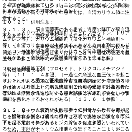
ク増加が報告されている（レニン−アンジオテンシン系阻害
また、腎機能障害、コントロール不良の糖尿病等により血清
作用が増強される可能性がある）］。
カリウム値が高くなりやすい患者では、血清カリウム値に注
意すること。
１０．２． 併用注意：
９．１．３． 脳血管障害のある患者：過度の降圧が脳血流
１）． カリウム保持性利尿剤（スピロノラクトン、トリア
不全を惹起し、病態を悪化させるおそれがある。
ムテレン等）、カリウム補給剤（塩化カリウム＜補給剤＞
等）［血清カリウム値が上昇することがある（本剤のアルド
９．１．４． 厳重な減塩療法中の患者：低用量から投与を
ステロン分泌抑制作用によりカリウム貯留作用が増強するお
開始し、増量する場合は徐々に行うこと（一過性の急激な血
それがある＜危険因子＞腎機能障害のある患者）］。
圧低下を起こすおそれがある）〔１１．１．４参照〕。
２）． 利尿降圧剤（フロセミド、トリクロルメチアジド
（腎機能障害患者）
等）〔１１．１．４参照〕［一過性の急激な血圧低下を起こ
９．２．１． 重篤な腎機能障害（血清クレアチニン値３．
すおそれがあるので、低用量から投与を開始し、増量する場
０ｍｇ／ｄＬ以上）のある患者：これらの患者を対象とした
合は徐々に行うこと（利尿降圧剤で治療を受けている患者に
有効性及び安全性を検討する臨床試験は実施していない（腎
はレニン活性が亢進している患者が多く、本剤が奏効しやす
機能を悪化させるおそれがある）〔１６．６．１参照〕。
い）］。
９．２．２． 血液透析中の患者：低用量から投与を開始
３）． リチウム製剤（炭酸リチウム）［リチウム中毒が起
し、増量する場合は徐々に行うこと（一過性の急激な血圧低
こるおそれがある（明確な機序は不明であるが、ナトリウム
下を起こすおそれがある）〔１１．１．４参照〕。
イオン不足はリチウムイオンの貯留を促進するといわれてい
るため、本剤がナトリウム排泄を促進することにより起こる