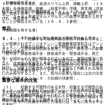
（肝機能障害患者）
トリグリセリド上昇、血清カリウム上昇、尿酸上昇、（１％
未満）全身倦怠感、咳嗽、（頻度不明）浮腫、異常感（浮遊
軽度又は中等度の肝機能障害＜Ｃｈｉｌｄ−Ｐｕｇｈ分類ス
感、気分不良等）、胸部不快感、筋肉痛、脱力感、疲労、し
コア：５〜９＞患者でオルメサルタンの血漿中濃度が上昇す
びれ、味覚異常、脱毛。
ることが報告されている〔１６．６．２参照〕。
禁忌
（生殖能を有する者）
２．１． 本剤の成分に対し過敏症の既往歴のある患者。
９．４．１． 妊娠する可能性のある女性：妊娠しているこ
とが把握されずアンジオテンシン変換酵素阻害剤又はアンジ
２．２． 妊婦又は妊娠している可能性のある女性〔９．５
オテンシン２受容体拮抗剤を使用し、胎児・新生児への影響
妊婦の項参照〕。
（腎不全、頭蓋形成不全・肺形成不全・腎形成不全、死亡
等）が認められた例が報告されているので、本剤の投与に先
２．３． アリスキレンフマル酸塩投与中の糖尿病患者（た
立ち、代替薬の有無等も考慮して本剤投与の必要性を慎重に
だし、他の降圧治療を行ってもなお血圧のコントロールが著
検討し、治療上の有益性が危険性を上回ると判断される場合
しく不良の患者を除く）〔１０．１参照〕。
にのみ投与すること。また、投与が必要な場合には次の注意
事項に留意すること〔９．５妊婦の項参照〕。
重要な基本的注意
（１）． 妊娠する可能性のある女性：妊娠する可能性のあ
８．１． 本剤を含むアンジオテンシン２受容体拮抗剤投与
る女性の場合、本剤投与開始前に妊娠していないことを確認
中に重篤な肝機能障害があらわれたとの報告があるので、肝
し、本剤投与中も、妊娠していないことを定期的に確認する
機能検査を実施するなど観察を十分に行うこと〔１１．１．
こと。投与中に妊娠が判明した場合には、直ちに投与を中止
５参照〕。