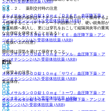
ン2 (A2) 受容体拮抗薬 (ARB)
１４．２． 薬剤交付時の注意
オルメサルタンＯＤ錠１０ｍｇ「ＤＳＥＰ」
血圧降下薬 >
ＰＴＰ包装の薬剤はＰＴＰシートから取り出して服用するよ
アンジオテンシン2 (A2) 受容体拮抗薬 (ARB)
う指導すること（ＰＴＰシートの誤飲により、硬い鋭角部が
食道粘膜へ刺入し、更には穿孔をおこして縦隔洞炎等の重篤
な合併症を併発することがある）。
オルメサルタンＯＤ錠１０ｍｇ「ＥＥ」
血圧降下薬 > アン
ジオテンシン2 (A2) 受容体拮抗薬 (ARB)
（取扱い上の注意）
開封後は湿気を避けて保存すること。
オルメサルタンＯＤ錠１０ｍｇ「アメル」
血圧降下薬 > ア
ンジオテンシン2 (A2) 受容体拮抗薬 (ARB)
貯法
（保管上の注意）
オルメサルタンＯＤ錠１０ｍｇ「サワイ」
血圧降下薬 > ア
ンジオテンシン2 (A2) 受容体拮抗薬 (ARB)
室温保存。
オルメサルタンＯＤ錠１０ｍｇ「トーワ」
血圧降下薬 > ア
ンジオテンシン2 (A2) 受容体拮抗薬 (ARB)
オルメサルタン錠１０ｍｇ「ＪＧ」
血圧降下薬 > アンジオ
テンシン2 (A2) 受容体拮抗薬 (ARB)