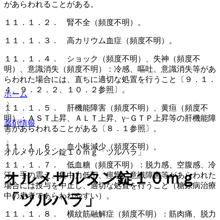
があらわれることがある。
１１．１．２． 腎不全（頻度不明）。
１１．１．３． 高カリウム血症（頻度不明）。
１１．１．４． ショック（頻度不明）、失神（頻度不
明）、意識消失（頻度不明）：冷感、嘔吐、意識消失等があ
らわれた場合には、直ちに適切な処置を行うこと〔９．１．
４、９．２．２、１０．２参照〕。
ホーム
１１．１．５． 肝機能障害（頻度不明）、黄疸（頻度不
明）：ＡＳＴ上昇、ＡＬＴ上昇、γ−ＧＴＰ上昇等の肝機能障
薬剤情報
害があらわれることがある〔８．１参照〕。
１１．１．６． 血小板減少（頻度不明）。
オルメサルタン錠１０ｍｇ「ツルハラ」
１１．１．７． 低血糖（頻度不明）：脱力感、空腹感、冷
オルメサルタン錠１０ｍｇ
汗、手の震え、集中力低下、痙攣、意識障害等があらわれた
場合には投与を中止し、適切な処置を行うこと（糖尿病治療
「ツルハラ」
中の患者であらわれやすい）。
１１．１．８． 横紋筋融解症（頻度不明）：筋肉痛、脱力