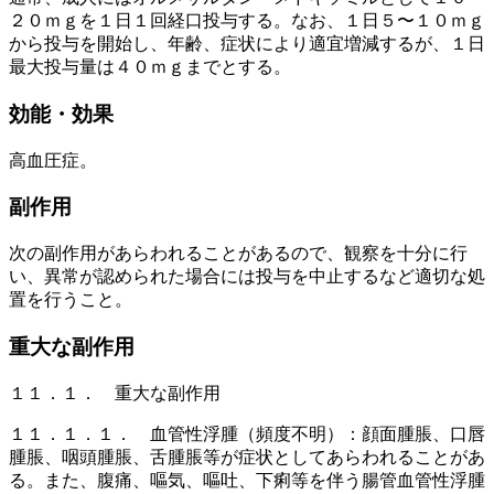
２０ｍｇを１日１回経口投与する。なお、１日５〜１０ｍｇ
から投与を開始し、年齢、症状により適宜増減するが、１日
最大投与量は４０ｍｇまでとする。
効能・効果
高血圧症。
副作用
次の副作用があらわれることがあるので、観察を十分に行
い、異常が認められた場合には投与を中止するなど適切な処
置を行うこと。
重大な副作用
１１．１． 重大な副作用
１１．１．１． 血管性浮腫（頻度不明）：顔面腫脹、口唇
腫脹、咽頭腫脹、舌腫脹等が症状としてあらわれることがあ
る。また、腹痛、嘔気、嘔吐、下痢等を伴う腸管血管性浮腫