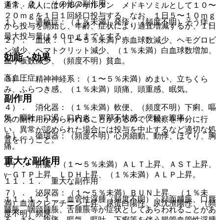
１１．２． その他の副作用
通常、成人にはオルメサルタン メドキソミルとして１０〜
２０ｍｇを１日１回経口投与する。なお、１日５〜１０ｍｇ
１）． 過敏症：（１％未満）発疹、（頻度不明）そう痒。
から投与を開始し、年齢、症状により適宜増減するが、１日
最大投与量は４０ｍｇまでとする。
２）． 血液：（１〜５％未満）赤血球数減少、ヘモグロビ
ン減少、ヘマトクリット減少、（１％未満）白血球数増加、
効能・効果
血小板数減少、（頻度不明）貧血。
高血圧症。
３）． 精神神経系：（１〜５％未満）めまい、立ちくら
み、ふらつき感、（１％未満）頭痛、頭重感、眠気。
副作用
４）． 消化器：（１％未満）軟便、（頻度不明）下痢、嘔
気・嘔吐、口渇、口内炎、胃部不快感、便秘、腹痛。
次の副作用があらわれることがあるので、観察を十分に行
い、異常が認められた場合には投与を中止するなど適切な処
５）． 循環器：（頻度不明）心房細動、動悸、ほてり、胸
置を行うこと。
痛。
重大な副作用
６）． 肝臓：（１〜５％未満）ＡＬＴ上昇、ＡＳＴ上昇、
γ−ＧＴＰ上昇、ＬＤＨ上昇、（１％未満）ＡＬＰ上昇。
１１．１． 重大な副作用
７）． 泌尿器：（１〜５％未満）ＢＵＮ上昇、（１％未
１１．１．１． 血管性浮腫（頻度不明）：顔面腫脹、口唇
満）血清クレアチニン上昇、尿蛋白陽性、尿沈渣陽性、（頻
腫脹、咽頭腫脹、舌腫脹等が症状としてあらわれることがあ
度不明）頻尿。
る。また、腹痛、嘔気、嘔吐、下痢等を伴う腸管血管性浮腫