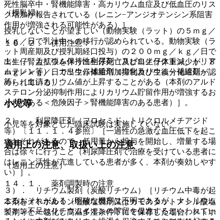
死性脳卒中・腎機能障害・高カリウム血症及び低血圧のリス
（授乳婦）
ク増加が報告されている（レニン−アンジオテンシン系阻害
作用が増強される可能性がある）］。
授乳しないことが望ましい（動物実験（ラット）の５ｍｇ／
ｋｇ／日で乳汁中への移行が認められている。動物実験（ラ
１０．２． 併用注意：
ット周産期及び授乳期経口投与）の２００ｍｇ／ｋｇ／日で
１）． カリウム保持性利尿剤（スピロノラクトン、トリア
出生仔腎盂拡張を伴う出生仔死亡及び出生仔体重減少が、８
ムテレン等）、カリウム補給剤（塩化カリウム＜補給剤＞
ｍｇ／ｋｇ／日で出生仔体重増加抑制及び生後分化遅延が認
等）［血清カリウム値が上昇することがある（本剤のアルド
められている）。
ステロン分泌抑制作用によりカリウム貯留作用が増強するお
小児等
それがある＜危険因子＞腎機能障害のある患者）］。
２）． 利尿降圧剤（フロセミド、トリクロルメチアジド
小児等を対象とした臨床試験は実施していない。
等）〔１１．１．４参照〕［一過性の急激な血圧低下を起こ
すおそれがあるので、低用量から投与を開始し、増量する場
適用上の注意、取扱い上の注意
合は徐々に行うこと（利尿降圧剤で治療を受けている患者に
はレニン活性が亢進している患者が多く、本剤が奏効しやす
（適用上の注意）
い）］。
１４．１． 薬剤調製時の注意
３）． リチウム製剤（炭酸リチウム）［リチウム中毒が起
こるおそれがある（明確な機序は不明であるが、ナトリウム
本剤をメトホルミン塩酸塩製剤又はカモスタットメシル酸塩
イオン不足はリチウムイオンの貯留を促進するといわれてい
製剤等と一包化し高温多湿条件下にて保存した場合、メトホ