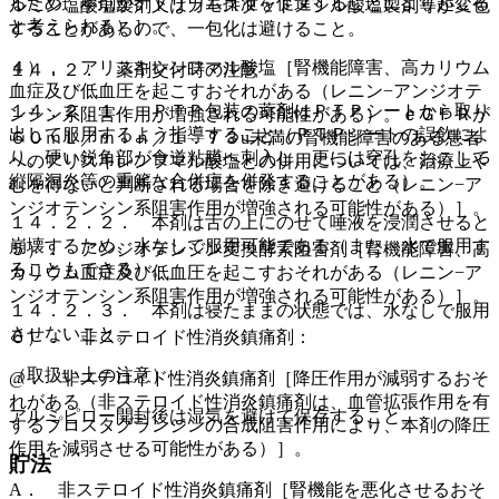
るため、本剤がナトリウム排泄を促進することにより起こる
ルミン塩酸塩製剤又はカモスタットメシル酸塩製剤等が変色
と考えられる）］。
することがあるので、一包化は避けること。
４）． アリスキレンフマル酸塩［腎機能障害、高カリウム
１４．２． 薬剤交付時の注意
血症及び低血圧を起こすおそれがある（レニン−アンジオテ
１４．２．１． ＰＴＰ包装の薬剤はＰＴＰシートから取り
ンシン系阻害作用が増強される可能性がある）。ｅＧＦＲが
出して服用するよう指導すること（ＰＴＰシートの誤飲によ
６０ｍＬ／ｍｉｎ／１．７３u未満の腎機能障害のある患者
り、硬い鋭角部が食道粘膜へ刺入し、更には穿孔をおこして
へのアリスキレンフマル酸塩との併用については、治療上や
縦隔洞炎等の重篤な合併症を併発することがある）。
むを得ないと判断される場合を除き避けること（レニン−ア
ンジオテンシン系阻害作用が増強される可能性がある）］。
１４．２．２． 本剤は舌の上にのせて唾液を浸潤させると
崩壊するため、水なしで服用可能である（また、水で服用す
５）． アンジオテンシン変換酵素阻害剤［腎機能障害、高
ることもできる）。
カリウム血症及び低血圧を起こすおそれがある（レニン−ア
ンジオテンシン系阻害作用が増強される可能性がある）］。
１４．２．３． 本剤は寝たままの状態では、水なしで服用
させないこと。
６）． 非ステロイド性消炎鎮痛剤：
（取扱い上の注意）
@． 非ステロイド性消炎鎮痛剤［降圧作用が減弱するおそ
れがある（非ステロイド性消炎鎮痛剤は、血管拡張作用を有
アルミピロー開封後は湿気を避けて保存すること。
するプロスタグランジンの合成阻害作用により、本剤の降圧
作用を減弱させる可能性がある）］。
貯法
A． 非ステロイド性消炎鎮痛剤［腎機能を悪化させるおそ