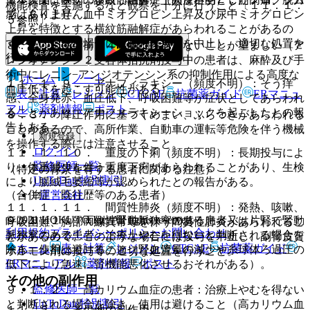
機能検査を実施するなど観察を十分に行うこと〔１１．１．
ではありません。
感、ＣＫ上昇、血中ミオグロビン上昇及び尿中ミオグロビン
５参照〕。
上昇を特徴とする横紋筋融解症があらわれることがあるの
で、このような場合には直ちに投与を中止し、適切な処置を
８．２． 手術前２４時間は投与しないことが望ましい（ア
行うこと。
ンジオテンシン２受容体拮抗剤投与中の患者は、麻酔及び手
術中にレニン−アンジオテンシン系の抑制作用による高度な
ホーム
ノート
１１．１．９． アナフィラキシー（頻度不明）：そう痒
血圧低下を起こす可能性がある）。
表・計算
レジメン
CTCAE
抗菌薬ガイド
ERマニュ
感、全身発赤、血圧低下、呼吸困難等が症状としてあらわれ
アル
薬剤情報
ポスト
ることがあり、アナフィラキシーショックを起こしたとの報
８．３． 降圧作用に基づくめまい、ふらつきがあらわれる
告もある。
ことがあるので、高所作業、自動車の運転等危険を伴う機械
新規登録
を操作する際には注意させること。
ログイン
１１．１．１０． 重度の下痢（頻度不明）：長期投与によ
監修医師一覧
り、体重減少を伴う重度下痢があらわれることがあり、生検
（特定の背景を有する患者に関する注意）
UpToDate特別割引
により腸絨毛萎縮等が認められたとの報告がある。
運営会社
（合併症・既往歴等のある患者）
１１．１．１１． 間質性肺炎（頻度不明）：発熱、咳嗽、
© 2021 HOKUTO Inc. All rights reserved.
９．１．１． 両側性腎動脈狭窄のある患者又は片腎で腎動
呼吸困難、胸部Ｘ線異常等を伴う間質性肺炎があらわれるこ
利用規約
プライバシーポリシー
お問い合わせ
脈狭窄のある患者：治療上やむを得ないと判断される場合を
とがあるので、このような場合には投与を中止し、副腎皮質
ホーム
表・計算
レジメン
CTCAE
抗菌薬ガイド
除き、使用は避けること（腎血流量の減少や糸球体ろ過圧の
ホルモン剤の投与等の適切な処置を行うこと。
ERマニュアル
薬剤情報
ポスト
低下により急速に腎機能悪化させるおそれがある）。
その他の副作用
監修医師一覧
９．１．２． 高カリウム血症の患者：治療上やむを得ない
UpToDate特別割引
と判断される場合を除き、使用は避けること（高カリウム血
１１．２． その他の副作用