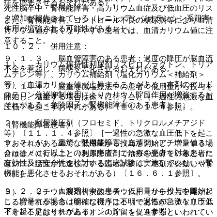
症を増悪させるおそれがある）。
死性脳卒中・腎機能障害・高カリウム血症及び低血圧のリス
ク増加が報告されている（レニン−アンジオテンシン系阻害
また、腎機能障害、コントロール不良の糖尿病等により血清
作用が増強される可能性がある）］。
カリウム値が高くなりやすい患者では、血清カリウム値に注
意すること。
１０．２． 併用注意：
９．１．３． 脳血管障害のある患者：過度の降圧が脳血流
１）． カリウム保持性利尿剤（スピロノラクトン、トリア
不全を惹起し、病態を悪化させるおそれがある。
ムテレン等）、カリウム補給剤（塩化カリウム＜補給剤＞
等）［血清カリウム値が上昇することがある（本剤のアルド
９．１．４． 厳重な減塩療法中の患者：低用量から投与を
ステロン分泌抑制作用によりカリウム貯留作用が増強するお
開始し、増量する場合は徐々に行うこと（一過性の急激な血
それがある＜危険因子＞腎機能障害のある患者）］。
圧低下を起こすおそれがある）〔１１．１．４参照〕。
２）． 利尿降圧剤（フロセミド、トリクロルメチアジド
（腎機能障害患者）
等）〔１１．１．４参照〕［一過性の急激な血圧低下を起こ
９．２．１． 重篤な腎機能障害（血清クレアチニン値３．
すおそれがあるので、低用量から投与を開始し、増量する場
０ｍｇ／ｄＬ以上）のある患者：これらの患者を対象とした
合は徐々に行うこと（利尿降圧剤で治療を受けている患者に
有効性及び安全性を検討する臨床試験は実施していない（腎
はレニン活性が亢進している患者が多く、本剤が奏効しやす
機能を悪化させるおそれがある）〔１６．６．１参照〕。
い）］。
９．２．２． 血液透析中の患者：低用量から投与を開始
３）． リチウム製剤（炭酸リチウム）［リチウム中毒が起
し、増量する場合は徐々に行うこと（一過性の急激な血圧低
こるおそれがある（明確な機序は不明であるが、ナトリウム
下を起こすおそれがある）〔１１．１．４参照〕。
イオン不足はリチウムイオンの貯留を促進するといわれてい