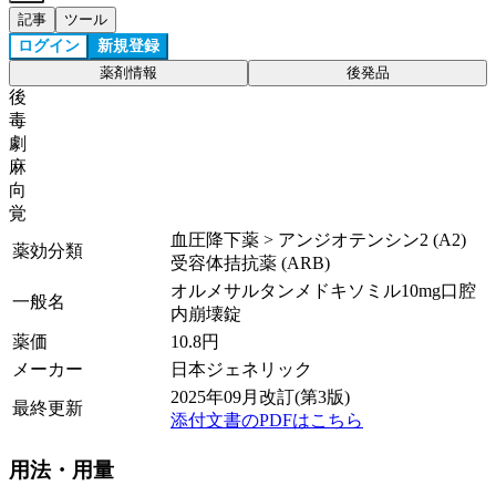
記事
ツール
ログイン
新規登録
薬剤情報
後発品
後
毒
劇
麻
向
覚
血圧降下薬 > アンジオテンシン2 (A2)
薬効分類
受容体拮抗薬 (ARB)
オルメサルタンメドキソミル10mg口腔
一般名
内崩壊錠
薬価
10.8
円
メーカー
日本ジェネリック
2025年09月改訂(第3版)
最終更新
添付文書のPDFはこちら
用法・用量