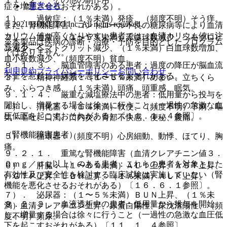
運営会社
症を増悪させるおそれがある）。
１）． 過敏症：（１％未満）発疹、（頻度不明）そう痒。
© 2021 HOKUTO Inc. All rights reserved.
また、腎機能障害、コントロール不良の糖尿病等により血清
カリウム値が高くなりやすい患者では、血清カリウム値に注
２）． 血液：（１〜５％未満）赤血球数減少、ヘモグロビ
※本製品は疾病の診断・治療・予防を目的としたプログラム
意すること。
ン減少、ヘマトクリット減少、（１％未満）白血球数増加、
ではありません。
血小板数減少、（頻度不明）貧血。
９．１．３． 脳血管障害のある患者：過度の降圧が脳血流
利用規約
プライバシーポリシー
お問い合わせ
不全を惹起し、病態を悪化させるおそれがある。
３）． 精神神経系：（１〜５％未満）めまい、立ちくら
み、ふらつき感、（１％未満）頭痛、頭重感、眠気。
９．１．４． 厳重な減塩療法中の患者：低用量から投与を
開始し、増量する場合は徐々に行うこと（一過性の急激な血
４）． 消化器：（１％未満）軟便、（頻度不明）下痢、嘔
圧低下を起こすおそれがある）〔１１．１．４参照〕。
気・嘔吐、口渇、口内炎、胃部不快感、便秘、腹痛。
（腎機能障害患者）
５）． 循環器：（頻度不明）心房細動、動悸、ほてり、胸
痛。
９．２．１． 重篤な腎機能障害（血清クレアチニン値３．
０ｍｇ／ｄＬ以上）のある患者：これらの患者を対象とした
６）． 肝臓：（１〜５％未満）ＡＬＴ上昇、ＡＳＴ上昇、
有効性及び安全性を検討する臨床試験は実施していない（腎
γ−ＧＴＰ上昇、ＬＤＨ上昇、（１％未満）ＡＬＰ上昇。
機能を悪化させるおそれがある）〔１６．６．１参照〕。
７）． 泌尿器：（１〜５％未満）ＢＵＮ上昇、（１％未
９．２．２． 血液透析中の患者：低用量から投与を開始
満）血清クレアチニン上昇、尿蛋白陽性、尿沈渣陽性、（頻
し、増量する場合は徐々に行うこと（一過性の急激な血圧低
度不明）頻尿。
下を起こすおそれがある）〔１１．１．４参照〕。