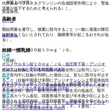
（保管上の注意）
れがある（プロスタグランジンの合成阻害作用により、腎血
流量が低下するためと考えられる）］。
室温保存。
高齢者
ホーム
開始用量を遵守し、慎重に投与すること（一般に過度の降圧
は好ましくないとされており、脳梗塞等が起こるおそれがあ
薬剤情報
る）。
妊婦・授乳婦
オルメサルタンＯＤ錠１０ｍｇ「ＪＧ」
（妊婦）
オルメサルタン錠１０ｍｇ「ＪＧ」
血圧降下薬 > アンジオ
テンシン2 (A2) 受容体拮抗薬 (ARB)
妊婦又は妊娠している可能性のある女性には投与しないこ
と。投与中に妊娠が判明した場合には、直ちに投与を中止す
ること（妊娠中期及び末期にアンジオテンシン２受容体拮抗
オルメサルタン錠１０ｍｇ「ＴＣＫ」
血圧降下薬 > アンジ
剤又はアンジオテンシン変換酵素阻害剤を投与された患者で
オテンシン2 (A2) 受容体拮抗薬 (ARB)
羊水過少症、胎児・新生児の死亡、新生児の低血圧、腎不
全、高カリウム血症、頭蓋形成不全及び羊水過少症によると
推測される四肢拘縮、頭蓋顔面変形、肺形成不全等があらわ
オルメサルタン錠１０ｍｇ「ＹＤ」
血圧降下薬 > アンジオ
れたとの報告がある）〔２．２、９．４．１参照〕。
テンシン2 (A2) 受容体拮抗薬 (ARB)