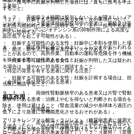
こと。投与中に妊娠が判明した場合には、直ちに投与を中止
５参照〕。
すること。
８．２． 手術前２４時間は投与しないことが望ましい（ア
（２）． 妊娠する可能性のある女性：次の事項について、
ンジオテンシン２受容体拮抗剤投与中の患者は、麻酔及び手
本剤投与開始時に患者に説明すること。また、投与中も必要
術中にレニン−アンジオテンシン系の抑制作用による高度な
に応じ説明すること。
血圧低下を起こす可能性がある）。
・ 妊娠する可能性のある女性：妊娠中に本剤を使用した場
８．３． 降圧作用に基づくめまい、ふらつきがあらわれる
合、胎児・新生児に影響を及ぼすリスクがあること。
ことがあるので、高所作業、自動車の運転等危険を伴う機械
を操作する際には注意させること。
・ 妊娠する可能性のある女性：妊娠が判明した又は疑われ
る場合は、速やかに担当医に相談すること。
（特定の背景を有する患者に関する注意）
・ 妊娠する可能性のある女性：妊娠を計画する場合は、担
（合併症・既往歴等のある患者）
当医に相談すること。
９．１．１． 両側性腎動脈狭窄のある患者又は片腎で腎動
相互作用
脈狭窄のある患者：治療上やむを得ないと判断される場合を
除き、使用は避けること（腎血流量の減少や糸球体ろ過圧の
１０．１． 併用禁忌：
低下により急速に腎機能悪化させるおそれがある）。
アリスキレンフマル酸塩＜ラジレス＞（糖尿病患者に使用す
９．１．２． 高カリウム血症の患者：治療上やむを得ない
る場合（ただし、他の降圧治療を行ってもなお血圧のコント
と判断される場合を除き、使用は避けること（高カリウム血
ロールが著しく不良の患者を除く））〔２．３参照〕［非致