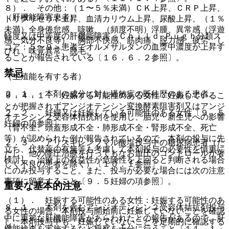
８）． その他：（１〜５％未満）ＣＫ上昇、ＣＲＰ上昇、
（肝機能障害患者）
トリグリセリド上昇、血清カリウム上昇、尿酸上昇、（１％
未満）全身倦怠感、咳嗽、（頻度不明）浮腫、異常感（浮遊
軽度又は中等度の肝機能障害＜Ｃｈｉｌｄ−Ｐｕｇｈ分類ス
感、気分不良等）、胸部不快感、筋肉痛、脱力感、疲労、し
コア：５〜９＞患者でオルメサルタンの血漿中濃度が上昇す
びれ、味覚異常、脱毛。
ることが報告されている〔１６．６．２参照〕。
禁忌
（生殖能を有する者）
２．１． 本剤の成分に対し過敏症の既往歴のある患者。
９．４．１． 妊娠する可能性のある女性：妊娠しているこ
とが把握されずアンジオテンシン変換酵素阻害剤又はアンジ
２．２． 妊婦又は妊娠している可能性のある女性〔９．５
オテンシン２受容体拮抗剤を使用し、胎児・新生児への影響
妊婦の項参照〕。
（腎不全、頭蓋形成不全・肺形成不全・腎形成不全、死亡
等）が認められた例が報告されているので、本剤の投与に先
２．３． アリスキレンフマル酸塩投与中の糖尿病患者（た
立ち、代替薬の有無等も考慮して本剤投与の必要性を慎重に
だし、他の降圧治療を行ってもなお血圧のコントロールが著
検討し、治療上の有益性が危険性を上回ると判断される場合
しく不良の患者を除く）〔１０．１参照〕。
にのみ投与すること。また、投与が必要な場合には次の注意
事項に留意すること〔９．５妊婦の項参照〕。
重要な基本的注意
（１）． 妊娠する可能性のある女性：妊娠する可能性のあ
８．１． 本剤を含むアンジオテンシン２受容体拮抗剤投与
る女性の場合、本剤投与開始前に妊娠していないことを確認
中に重篤な肝機能障害があらわれたとの報告があるので、肝
し、本剤投与中も、妊娠していないことを定期的に確認する
機能検査を実施するなど観察を十分に行うこと〔１１．１．