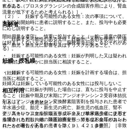
すること。
れがある（プロスタグランジンの合成阻害作用により、腎血
流量が低下するためと考えられる）］。
（２）． 妊娠する可能性のある女性：次の事項について、
本剤投与開始時に患者に説明すること。また、投与中も必要
高齢者
に応じ説明すること。
開始用量を遵守し、慎重に投与すること（一般に過度の降圧
・ 妊娠する可能性のある女性：妊娠中に本剤を使用した場
は好ましくないとされており、脳梗塞等が起こるおそれがあ
合、胎児・新生児に影響を及ぼすリスクがあること。
る）。
・ 妊娠する可能性のある女性：妊娠が判明した又は疑われ
妊婦・授乳婦
る場合は、速やかに担当医に相談すること。
・ 妊娠する可能性のある女性：妊娠を計画する場合は、担
（妊婦）
当医に相談すること。
妊婦又は妊娠している可能性のある女性には投与しないこ
と。投与中に妊娠が判明した場合には、直ちに投与を中止す
相互作用
ること（妊娠中期及び末期にアンジオテンシン２受容体拮抗
剤又はアンジオテンシン変換酵素阻害剤を投与された患者で
１０．１． 併用禁忌：
羊水過少症、胎児・新生児の死亡、新生児の低血圧、腎不
アリスキレンフマル酸塩＜ラジレス＞（糖尿病患者に使用す
全、高カリウム血症、頭蓋形成不全及び羊水過少症によると
る場合（ただし、他の降圧治療を行ってもなお血圧のコント
推測される四肢拘縮、頭蓋顔面変形、肺形成不全等があらわ
ロールが著しく不良の患者を除く））〔２．３参照〕［非致
れたとの報告がある）〔２．２、９．４．１参照〕。