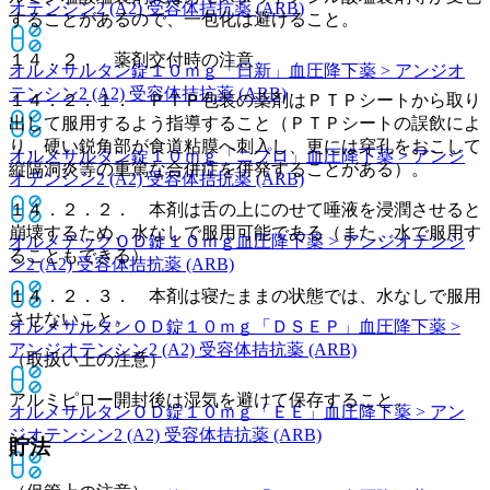
オテンシン2 (A2) 受容体拮抗薬 (ARB)
することがあるので、一包化は避けること。
１４．２． 薬剤交付時の注意
オルメサルタン錠１０ｍｇ「日新」
血圧降下薬 > アンジオ
テンシン2 (A2) 受容体拮抗薬 (ARB)
１４．２．１． ＰＴＰ包装の薬剤はＰＴＰシートから取り
出して服用するよう指導すること（ＰＴＰシートの誤飲によ
り、硬い鋭角部が食道粘膜へ刺入し、更には穿孔をおこして
オルメサルタン錠１０ｍｇ「ニプロ」
血圧降下薬 > アンジ
縦隔洞炎等の重篤な合併症を併発することがある）。
オテンシン2 (A2) 受容体拮抗薬 (ARB)
１４．２．２． 本剤は舌の上にのせて唾液を浸潤させると
崩壊するため、水なしで服用可能である（また、水で服用す
オルメテックＯＤ錠１０ｍｇ
血圧降下薬 > アンジオテンシ
ることもできる）。
ン2 (A2) 受容体拮抗薬 (ARB)
１４．２．３． 本剤は寝たままの状態では、水なしで服用
させないこと。
オルメサルタンＯＤ錠１０ｍｇ「ＤＳＥＰ」
血圧降下薬 >
アンジオテンシン2 (A2) 受容体拮抗薬 (ARB)
（取扱い上の注意）
アルミピロー開封後は湿気を避けて保存すること。
オルメサルタンＯＤ錠１０ｍｇ「ＥＥ」
血圧降下薬 > アン
ジオテンシン2 (A2) 受容体拮抗薬 (ARB)
貯法