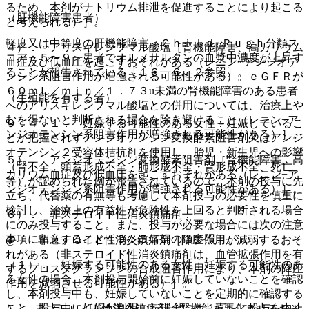
るため、本剤がナトリウム排泄を促進することにより起こる
（肝機能障害患者）
と考えられる）］。
軽度又は中等度の肝機能障害＜Ｃｈｉｌｄ−Ｐｕｇｈ分類ス
４）． アリスキレンフマル酸塩［腎機能障害、高カリウム
コア：５〜９＞患者でオルメサルタンの血漿中濃度が上昇す
血症及び低血圧を起こすおそれがある（レニン−アンジオテ
ることが報告されている〔１６．６．２参照〕。
ンシン系阻害作用が増強される可能性がある）。ｅＧＦＲが
６０ｍＬ／ｍｉｎ／１．７３u未満の腎機能障害のある患者
（生殖能を有する者）
へのアリスキレンフマル酸塩との併用については、治療上や
むを得ないと判断される場合を除き避けること（レニン−ア
９．４．１． 妊娠する可能性のある女性：妊娠しているこ
ンジオテンシン系阻害作用が増強される可能性がある）］。
とが把握されずアンジオテンシン変換酵素阻害剤又はアンジ
オテンシン２受容体拮抗剤を使用し、胎児・新生児への影響
５）． アンジオテンシン変換酵素阻害剤［腎機能障害、高
（腎不全、頭蓋形成不全・肺形成不全・腎形成不全、死亡
カリウム血症及び低血圧を起こすおそれがある（レニン−ア
等）が認められた例が報告されているので、本剤の投与に先
ンジオテンシン系阻害作用が増強される可能性がある）］。
立ち、代替薬の有無等も考慮して本剤投与の必要性を慎重に
検討し、治療上の有益性が危険性を上回ると判断される場合
６）． 非ステロイド性消炎鎮痛剤：
にのみ投与すること。また、投与が必要な場合には次の注意
事項に留意すること〔９．５妊婦の項参照〕。
@． 非ステロイド性消炎鎮痛剤［降圧作用が減弱するおそ
れがある（非ステロイド性消炎鎮痛剤は、血管拡張作用を有
（１）． 妊娠する可能性のある女性：妊娠する可能性のあ
するプロスタグランジンの合成阻害作用により、本剤の降圧
る女性の場合、本剤投与開始前に妊娠していないことを確認
作用を減弱させる可能性がある）］。
し、本剤投与中も、妊娠していないことを定期的に確認する
こと。投与中に妊娠が判明した場合には、直ちに投与を中止
A． 非ステロイド性消炎鎮痛剤［腎機能を悪化させるおそ