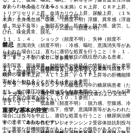
があらわれることがある。
８）． その他：（１〜５％未満）ＣＫ上昇、ＣＲＰ上昇、
トリグリセリド上昇、血清カリウム上昇、尿酸上昇、（１％
１１．１．２． 腎不全（頻度不明）。
未満）全身倦怠感、咳嗽、（頻度不明）浮腫、異常感（浮遊
感、気分不良等）、胸部不快感、筋肉痛、脱力感、疲労、し
１１．１．３． 高カリウム血症（頻度不明）。
びれ、味覚異常、脱毛。
１１．１．４． ショック（頻度不明）、失神（頻度不
禁忌
明）、意識消失（頻度不明）：冷感、嘔吐、意識消失等があ
らわれた場合には、直ちに適切な処置を行うこと〔９．１．
薬剤情報
２．１． 本剤の成分に対し過敏症の既往歴のある患者。
４、９．２．２、１０．２参照〕。
薬剤写真、用法用量、効能効果や後発品の情報が一度に参照
２．２． 妊婦又は妊娠している可能性のある女性〔９．５
１１．１．５． 肝機能障害（頻度不明）、黄疸（頻度不
でき、関連情報へ簡単にアクセスができます。
妊婦の項参照〕。
明）：ＡＳＴ上昇、ＡＬＴ上昇、γ−ＧＴＰ上昇等の肝機能障
害があらわれることがある〔８．１参照〕。
一般名、製品名どちらでも検索可能！
２．３． アリスキレンフマル酸塩投与中の糖尿病患者（た
だし、他の降圧治療を行ってもなお血圧のコントロールが著
１１．１．６． 血小板減少（頻度不明）。
※ ご使用いただく際に、必ず最新の添付文書および安全性
しく不良の患者を除く）〔１０．１参照〕。
情報も併せてご確認下さい。
１１．１．７． 低血糖（頻度不明）：脱力感、空腹感、冷
汗、手の震え、集中力低下、痙攣、意識障害等があらわれた
重要な基本的注意
場合には投与を中止し、適切な処置を行うこと（糖尿病治療
中の患者であらわれやすい）。
８．１． 本剤を含むアンジオテンシン２受容体拮抗剤投与
中に重篤な肝機能障害があらわれたとの報告があるので、肝
※本製品は疾病の診断・治療・予防を目的としたプログラム
１１．１．８． 横紋筋融解症（頻度不明）：筋肉痛、脱力