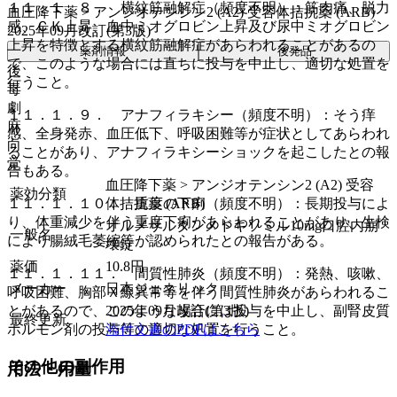
１１．１．８． 横紋筋融解症（頻度不明）：筋肉痛、脱力
血圧降下薬 > アンジオテンシン2 (A2) 受容体拮抗薬 (ARB)
感、ＣＫ上昇、血中ミオグロビン上昇及び尿中ミオグロビン
2025年09月改訂(第3版)
上昇を特徴とする横紋筋融解症があらわれることがあるの
薬剤情報
後発品
で、このような場合には直ちに投与を中止し、適切な処置を
後
行うこと。
毒
劇
１１．１．９． アナフィラキシー（頻度不明）：そう痒
麻
感、全身発赤、血圧低下、呼吸困難等が症状としてあらわれ
向
ることがあり、アナフィラキシーショックを起こしたとの報
覚
告もある。
血圧降下薬 > アンジオテンシン2 (A2) 受容
薬効分類
１１．１．１０． 重度の下痢（頻度不明）：長期投与によ
体拮抗薬 (ARB)
り、体重減少を伴う重度下痢があらわれることがあり、生検
オルメサルタンメドキソミル10mg口腔内崩
一般名
により腸絨毛萎縮等が認められたとの報告がある。
壊錠
薬価
10.8
円
１１．１．１１． 間質性肺炎（頻度不明）：発熱、咳嗽、
メーカー
日本ジェネリック
呼吸困難、胸部Ｘ線異常等を伴う間質性肺炎があらわれるこ
とがあるので、このような場合には投与を中止し、副腎皮質
2025年09月改訂(第3版)
最終更新
ホルモン剤の投与等の適切な処置を行うこと。
添付文書のPDFはこちら
その他の副作用
用法・用量