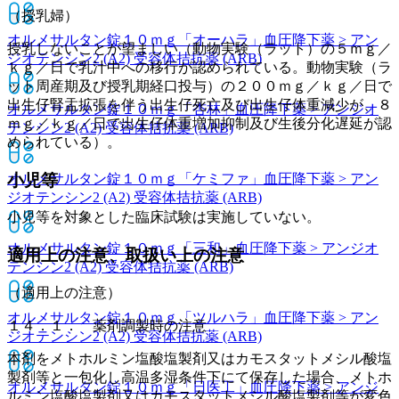
（授乳婦）
オルメサルタン錠１０ｍｇ「オーハラ」
血圧降下薬 > アン
授乳しないことが望ましい（動物実験（ラット）の５ｍｇ／
ジオテンシン2 (A2) 受容体拮抗薬 (ARB)
ｋｇ／日で乳汁中への移行が認められている。動物実験（ラ
ット周産期及び授乳期経口投与）の２００ｍｇ／ｋｇ／日で
出生仔腎盂拡張を伴う出生仔死亡及び出生仔体重減少が、８
オルメサルタン錠１０ｍｇ「杏林」
血圧降下薬 > アンジオ
ｍｇ／ｋｇ／日で出生仔体重増加抑制及び生後分化遅延が認
テンシン2 (A2) 受容体拮抗薬 (ARB)
められている）。
小児等
オルメサルタン錠１０ｍｇ「ケミファ」
血圧降下薬 > アン
ジオテンシン2 (A2) 受容体拮抗薬 (ARB)
小児等を対象とした臨床試験は実施していない。
オルメサルタン錠１０ｍｇ「三和」
血圧降下薬 > アンジオ
適用上の注意、取扱い上の注意
テンシン2 (A2) 受容体拮抗薬 (ARB)
（適用上の注意）
オルメサルタン錠１０ｍｇ「ツルハラ」
血圧降下薬 > アン
１４．１． 薬剤調製時の注意
ジオテンシン2 (A2) 受容体拮抗薬 (ARB)
本剤をメトホルミン塩酸塩製剤又はカモスタットメシル酸塩
製剤等と一包化し高温多湿条件下にて保存した場合、メトホ
オルメサルタン錠１０ｍｇ「日医工」
血圧降下薬 > アンジ
ルミン塩酸塩製剤又はカモスタットメシル酸塩製剤等が変色