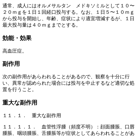
通常、成人にはオルメサルタン メドキソミルとして１０〜
２０ｍｇを１日１回経口投与する。なお、１日５〜１０ｍｇ
から投与を開始し、年齢、症状により適宜増減するが、１日
最大投与量は４０ｍｇまでとする。
効能・効果
高血圧症。
副作用
次の副作用があらわれることがあるので、観察を十分に行
い、異常が認められた場合には投与を中止するなど適切な処
置を行うこと。
重大な副作用
１１．１． 重大な副作用
１１．１．１． 血管性浮腫（頻度不明）：顔面腫脹、口唇
腫脹、咽頭腫脹、舌腫脹等が症状としてあらわれることがあ