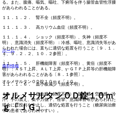
る。また、腹痛、嘔気、嘔吐、下痢等を伴う腸管血管性浮腫
があらわれることがある。
１１．１．２． 腎不全（頻度不明）。
１１．１．３． 高カリウム血症（頻度不明）。
１１．１．４． ショック（頻度不明）、失神（頻度不
明）、意識消失（頻度不明）：冷感、嘔吐、意識消失等があ
らわれた場合には、直ちに適切な処置を行うこと〔９．１．
ホーム
４、９．２．２、１０．２参照〕。
１１．１．５． 肝機能障害（頻度不明）、黄疸（頻度不
薬剤情報
明）：ＡＳＴ上昇、ＡＬＴ上昇、γ−ＧＴＰ上昇等の肝機能障
害があらわれることがある〔８．１参照〕。
オルメサルタンＯＤ錠１０ｍｇ「ＪＧ」
１１．１．６． 血小板減少（頻度不明）。
オルメサルタンＯＤ錠１０ｍ
１１．１．７． 低血糖（頻度不明）：脱力感、空腹感、冷
汗、手の震え、集中力低下、痙攣、意識障害等があらわれた
ｇ「ＪＧ」
場合には投与を中止し、適切な処置を行うこと（糖尿病治療
中の患者であらわれやすい）。