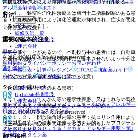
表・計算
レジメン
CTCAE
抗菌薬ガイド
ERマニュ
胃腸症状等。
［抗コリン作用により排尿障害が悪化するおそれがある］。
アル
薬剤情報
ポスト
２．４． 狭窄性消化性潰瘍又は幽門十二指腸閉塞のある患
貯法
者［抗コリン作用により消化管運動が抑制され、症状が悪化
新規登録
するおそれがある］。
ログイン
（保管上の注意）
監修医師一覧
重要な基本的注意
室温保存。
UpToDate特別割引
運営会社
ホーム
眠気を催すことがあるので、本剤投与中の患者には、自動車
© 2021 HOKUTO Inc. All rights reserved.
の運転等危険を伴う機械の操作には従事させないよう十分注
利用規約
プライバシーポリシー
お問い合わせ
意すること。
薬剤情報
ホーム
表・計算
レジメン
CTCAE
抗菌薬ガイド
ERマニュアル
薬剤情報
ポスト
（特定の背景を有する患者に関する注意）
タベジール散０．１％
監修医師一覧
（合併症・既往歴等のある患者）
UpToDate特別割引
９．１．１． てんかん等の痙攣性疾患、又はこれらの既往
運営会社
クレマスチンドライシロップ０．１％「あゆみ」
アレルギー
歴のある患者：痙攣閾値を低下させることがある。
用薬 > 第1世代抗ヒスタミン薬
© 2021 HOKUTO Inc. All rights reserved.
９．１．２． 開放隅角緑内障の患者：抗コリン作用により
※本製品は疾病の診断・治療・予防を目的としたプログラム
眼圧が上昇し、症状を悪化させることがある。
クレマスチンＤＳ０．１％「タカタ」
アレルギー用薬 > 第1
ではありません。
世代抗ヒスタミン薬
相互作用