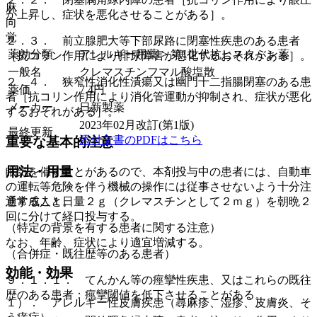
麻
が上昇し、症状を悪化させることがある］。
向
覚
２．３． 前立腺肥大等下部尿路に閉塞性疾患のある患者
薬効分類
アレルギー用薬 > 第1世代抗ヒスタミン薬
［抗コリン作用により排尿障害が悪化するおそれがある］。
一般名
クレマスチンフマル酸塩散
２．４． 狭窄性消化性潰瘍又は幽門十二指腸閉塞のある患
薬価
7.4
円
者［抗コリン作用により消化管運動が抑制され、症状が悪化
メーカー
日新製薬
するおそれがある］。
2023年02月改訂(第1版)
最終更新
添付文書のPDFはこちら
重要な基本的注意
用法・用量
眠気を催すことがあるので、本剤投与中の患者には、自動車
の運転等危険を伴う機械の操作には従事させないよう十分注
意すること。
通常成人１日量２ｇ（クレマスチンとして２ｍｇ）を朝晩２
回に分けて経口投与する。
（特定の背景を有する患者に関する注意）
なお、年齢、症状により適宜増減する。
（合併症・既往歴等のある患者）
効能・効果
９．１．１． てんかん等の痙攣性疾患、又はこれらの既往
歴のある患者：痙攣閾値を低下させることがある。
１）． アレルギー性皮膚疾患（蕁麻疹、湿疹、皮膚炎、そ