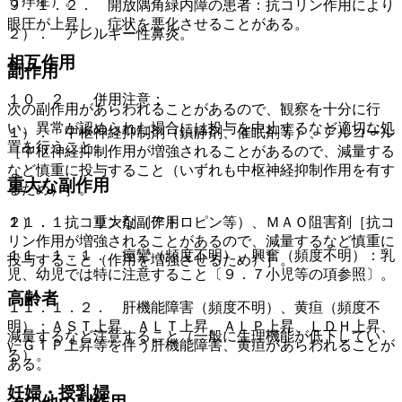
う痒症）。
９．１．２． 開放隅角緑内障の患者：抗コリン作用により
眼圧が上昇し、症状を悪化させることがある。
２）． アレルギー性鼻炎。
相互作用
副作用
１０．２． 併用注意：
次の副作用があらわれることがあるので、観察を十分に行
い、異常が認められた場合には投与を中止するなど適切な処
１）． 中枢神経抑制剤（鎮静剤、催眠剤等）、アルコール
置を行うこと。
［中枢神経抑制作用が増強されることがあるので、減量する
など慎重に投与すること（いずれも中枢神経抑制作用を有す
重大な副作用
るため）］。
２）． 抗コリン剤（アトロピン等）、ＭＡＯ阻害剤［抗コ
１１．１． 重大な副作用
リン作用が増強されることがあるので、減量するなど慎重に
１１．１．１． 痙攣（頻度不明）、興奮（頻度不明）：乳
投与すること（作用を増強させるため）］。
児、幼児では特に注意すること〔９．７小児等の項参照〕。
高齢者
１１．１．２． 肝機能障害（頻度不明）、黄疸（頻度不
明）：ＡＳＴ上昇、ＡＬＴ上昇、ＡＬＰ上昇、ＬＤＨ上昇、
減量するなど注意すること（一般に生理機能が低下してい
γ−ＧＴＰ上昇等を伴う肝機能障害、黄疸があらわれることが
る）。
ある。
妊婦・授乳婦