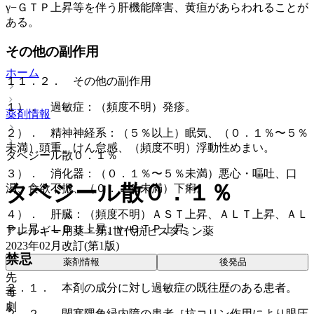
γ−ＧＴＰ上昇等を伴う肝機能障害、黄疸があらわれることが
ある。
その他の副作用
ホーム
１１．２． その他の副作用
１）． 過敏症：（頻度不明）発疹。
薬剤情報
２）． 精神神経系：（５％以上）眠気、（０．１％〜５％
未満）頭重、けん怠感、（頻度不明）浮動性めまい。
タベジール散０．１％
３）． 消化器：（０．１％〜５％未満）悪心・嘔吐、口
タベジール散０．１％
渇、食欲不振、（０．１％未満）下痢。
４）． 肝臓：（頻度不明）ＡＳＴ上昇、ＡＬＴ上昇、ＡＬ
Ｐ上昇、ＬＤＨ上昇、γ−ＧＴＰ上昇。
アレルギー用薬 > 第1世代抗ヒスタミン薬
2023年02月改訂(第1版)
禁忌
薬剤情報
後発品
先
２．１． 本剤の成分に対し過敏症の既往歴のある患者。
毒
劇
２．２． 閉塞隅角緑内障の患者［抗コリン作用により眼圧