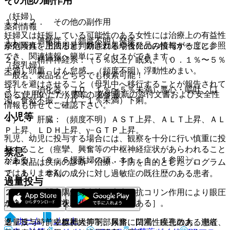
その他の副作用
（妊婦）
１１．２． その他の副作用
薬剤情報
妊婦又は妊娠している可能性のある女性には治療上の有益性
１）． 過敏症：（頻度不明）発疹。
薬剤写真、用法用量、効能効果や後発品の情報が一度に参照
が危険性を上回ると判断される場合にのみ投与すること。
でき、関連情報へ簡単にアクセスができます。
２）． 精神神経系：（５％以上）眠気、（０．１％〜５％
（授乳婦）
未満）頭重、けん怠感、（頻度不明）浮動性めまい。
一般名、製品名どちらでも検索可能！
授乳を避けさせること（母乳中へ移行することが報告されて
３）． 消化器：（０．１％〜５％未満）悪心・嘔吐、口
※ ご使用いただく際に、必ず最新の添付文書および安全性
いる）〔９．７小児等の項参照〕。
渇、食欲不振、（０．１％未満）下痢。
情報も併せてご確認下さい。
小児等
４）． 肝臓：（頻度不明）ＡＳＴ上昇、ＡＬＴ上昇、ＡＬ
Ｐ上昇、ＬＤＨ上昇、γ−ＧＴＰ上昇。
乳児、幼児に投与する場合には、観察を十分に行い慎重に投
与すること（痙攣、興奮等の中枢神経症状があらわれること
禁忌
がある）〔９．６授乳婦の項、１１．１．１参照〕。
※本製品は疾病の診断・治療・予防を目的としたプログラム
ではありません。
２．１． 本剤の成分に対し過敏症の既往歴のある患者。
過量投与
２．２． 閉塞隅角緑内障の患者［抗コリン作用により眼圧
１３．１． 症状
が上昇し、症状を悪化させることがある］。
ホーム
ノート
過量投与時、中枢神経抑制、興奮、口渇、瞳孔散大、潮紅、
２．３． 前立腺肥大等下部尿路に閉塞性疾患のある患者