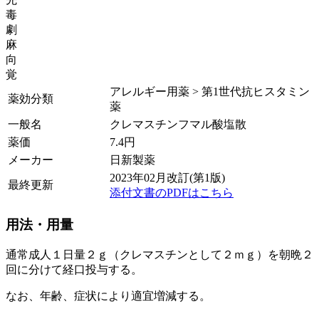
毒
劇
麻
向
覚
アレルギー用薬 > 第1世代抗ヒスタミン
薬効分類
薬
一般名
クレマスチンフマル酸塩散
薬価
7.4
円
メーカー
日新製薬
2023年02月改訂(第1版)
最終更新
添付文書のPDFはこちら
用法・用量
通常成人１日量２ｇ（クレマスチンとして２ｍｇ）を朝晩２
回に分けて経口投与する。
なお、年齢、症状により適宜増減する。