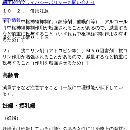
利用規約
プライバシーポリシー
お問い合わせ
ホーム
１０．２． 併用注意：
薬剤情報
１）． 中枢神経抑制剤（鎮静剤、催眠剤等）、アルコール
［中枢神経抑制作用が増強されることがあるので、減量する
など慎重に投与すること（いずれも中枢神経抑制作用を有す
タベジール散０．１％
るため）］。
２）． 抗コリン剤（アトロピン等）、ＭＡＯ阻害剤［抗コ
リン作用が増強されることがあるので、減量するなど慎重に
投与すること（作用を増強させるため）］。
高齢者
減量するなど注意すること（一般に生理機能が低下してい
る）。
妊婦・授乳婦
（妊婦）
妊婦又は妊娠している可能性のある女性には治療上の有益性