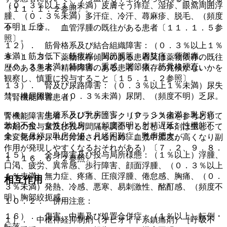
（０．３％以上１％未満）皮膚そう痒症、湿疹、眼窩周囲浮
〔１１．１．２参照〕。
腫、（０．３％未満）多汗症、冷汗、蕁麻疹、脱毛、（頻度
不明）丘疹。
９．１．２． 血管浮腫の既往がある患者〔１１．１．５参
照〕。
１２）． 筋骨格系及び結合組織障害：（０．３％以上１％
未満）筋力低下、筋痙縮、関節腫脹、四肢痛、背部痛、
９．１．３． 薬物依存傾向のある患者又は薬物依存の既往
（０．３％未満）筋肉痛、重感、関節痛、筋骨格硬直。
歴のある患者、精神障害のある患者：依存の兆候がないかを
観察し、慎重に投与すること〔１５．１．２参照〕。
１３）． 腎及び尿路障害：（０．３％以上１％未満）尿失
禁、排尿困難、（０．３％未満）尿閉、（頻度不明）乏尿。
（腎機能障害患者）
１４）． 生殖系及び乳房障害：（０．３％未満）乳房痛、
腎機能障害患者：クレアチニンクリアランス値を参考として
勃起不全、女性化乳房、（頻度不明）射精遅延、性機能不
本剤の投与量及び投与間隔を調節すること（本剤は主として
全、無月経、乳房分泌、月経困難症、乳房肥大。
未変化体が尿中に排泄されるため、血漿中濃度が高くなり副
作用が発現しやすくなるおそれがある）〔７．２、９．８．
１５）． 全身障害及び投与局所様態：（１％以上）浮腫、
１、１６．６．２参照〕。
口渇、疲労、異常感、歩行障害、顔面浮腫、（０．３％以上
１％未満）無力症、疼痛、圧痕浮腫、倦怠感、胸痛、（０．
相互作用
３％未満）発熱、冷感、悪寒、易刺激性、酩酊感、（頻度不
明）胸部絞扼感。
１０．２． 併用注意：
１６）． 傷害、中毒及び処置合併症：（１％以上）転倒・
１）． 中枢神経抑制剤（オピオイド系鎮痛剤）［呼吸不
転落。