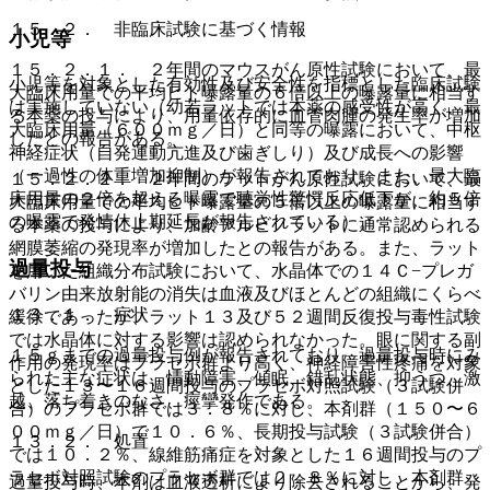
１５．２． 非臨床試験に基づく情報
小児等
１５．２．１． ２年間のマウスがん原性試験において、最
小児等を対象とした有効性及び安全性を指標とした臨床試験
大臨床用量での平均ヒト曝露量の６倍以上の曝露量に相当す
は実施していない（幼若ラットでは本薬の感受性が高く、最
る本薬の投与により、用量依存的に血管肉腫の発生率が増加
大臨床用量（６００ｍｇ／日）と同等の曝露において、中枢
したとの報告がある。
神経症状（自発運動亢進及び歯ぎしり）及び成長への影響
（一過性の体重増加抑制）が報告されており、また、最大臨
１５．２．２． ２年間のラットがん原性試験において、最
床用量の２倍を超える曝露で聴覚性驚愕反応低下が、約５倍
大臨床用量での平均ヒト曝露量の５倍以上の曝露量に相当す
の曝露で発情休止期延長が報告されている）。
る本薬の投与により、加齢アルビノラットに通常認められる
網膜萎縮の発現率が増加したとの報告がある。また、ラット
過量投与
を用いた組織分布試験において、水晶体での１４Ｃ−プレガ
バリン由来放射能の消失は血液及びほとんどの組織にくらべ
１３．１． 症状
緩徐であったが、ラット１３及び５２週間反復投与毒性試験
では水晶体に対する影響は認められなかった。眼に関する副
１５ｇまでの過量投与例が報告されており、過量投与時にみ
作用の発現率はプラセボ群より高く、神経障害性疼痛を対象
られた主な症状は、情動障害、傾眠、錯乱状態、抑うつ、激
とした１３〜１６週間投与のプラセボ対照試験（３試験併
越、落ち着きのなさ、痙攣発作である。
合）のプラセボ群では３．８％に対し、本剤群（１５０〜６
００ｍｇ／日）で１０．６％、長期投与試験（３試験併合）
１３．２． 処置
では１０．２％、線維筋痛症を対象とした１６週間投与のプ
ラセボ対照試験のプラセボ群では２．８％に対し、本剤群
過量投与時、本剤は血液透析により除去されることから、発