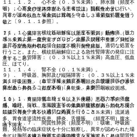
１１．１．２． 心不全（０．３％未満）、肺水腫（頻度不
明）：心不全のリスクがある患者では、観察を十分に行い、
６）． 耳及び迷路障害：（１％以上）回転性めまい、
異常が認められた場合には投与を中止し、適切な処置を行う
（０．３％以上１％未満）耳鳴、（０．３％未満）聴覚過
こと〔９．１．１参照〕。
敏。
１１．１．３． 横紋筋融解症（頻度不明）：筋肉痛、脱力
７）． 心臓障害：（０．３％以上１％未満）動悸、（０．
感、ＣＫ上昇、血中ミオグロビン上昇及び尿中ミオグロビン
３％未満）第一度房室ブロック、頻脈、洞性不整脈、洞性徐
上昇等があらわれた場合には、投与を中止し、適切な処置を
脈、心室性期外収縮、（頻度不明）洞性頻脈。
行うこと。また、横紋筋融解症による急性腎障害の発症に注
８）． 血管障害：（０．３％以上１％未満）高血圧、低血
意すること。
圧、ほてり。
１１．１．４． 腎不全（０．１％未満）。
９）． 呼吸器、胸郭及び縦隔障害：（０．３％以上１％未
１１．１．５． 血管浮腫（頻度不明）：血管浮腫等の過敏
満）呼吸困難、（０．３％未満）鼻咽頭炎、咳嗽、いびき、
症があらわれることがある〔９．１．２参照〕。
鼻出血、鼻炎、（頻度不明）鼻乾燥、鼻閉、咽喉絞扼感。
１１．１．６． 低血糖（０．３％未満）：脱力感、倦怠
１０）． 胃腸障害：（１％以上）便秘、悪心、下痢、腹
感、冷汗、振戦、意識障害等の低血糖症状があらわれた場合
痛、嘔吐、（０．３％以上１％未満）腹部膨満、消化不良、
には投与を中止し、適切な処置を行うこと。
鼓腸、胃炎、胃不快感、口内炎、（０．３％未満）流涎過
多、胃食道逆流性疾患、膵炎、舌腫脹、（頻度不明）腹水、
１１．１．７． 間質性肺炎（頻度不明）：咳嗽、呼吸困
嚥下障害。
難、発熱等の臨床症状を十分に観察し、異常が認められた場
合には胸部Ｘ線、胸部ＣＴ等の検査を実施すること（間質性
１１）． 皮膚及び皮下組織障害：（１％以上）発疹、