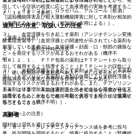
過量投与時、本剤は血液透析により除去されることから、発
現している症状の程度に応じて血液透析の実施を考慮するこ
２）． オキシコドン、ロラゼパム、アルコール（飲酒）
と〔１６．６．３参照〕。
［認知機能障害及び粗大運動機能障害に対して本剤が相加的
に作用するおそれがある（相加的な作用による）］。
適用上の注意、取扱い上の注意
３）． 血管浮腫を引き起こす薬剤（アンジオテンシン変換
（適用上の注意）
酵素阻害薬等）［血管浮腫との関連性が示されている薬剤を
服用している患者では、血管浮腫＜顔面・口・頸部の腫脹な
１４．１． 薬剤交付時の注意
ど＞を発症するリスクが高まるおそれがある（機序不
明）］。
１４．１．１． ＰＴＰ包装の薬剤はＰＴＰシートから取り
出して服用するよう指導すること（ＰＴＰシートの誤飲によ
４）． 末梢性浮腫を引き起こす薬剤（チアゾリジン系薬剤
り、硬い鋭角部が食道粘膜へ刺入し、更には穿孔をおこして
等）［チアゾリジン系薬剤と本剤の併用により末梢性浮腫を
縦隔洞炎等の重篤な合併症を併発することがある）。
発症するリスクが高まるおそれがある。また、チアゾリジン
系薬剤は体重増加又は体液貯留を引き起こし心不全が発症又
１４．１．２． 本剤は舌の上にのせて唾液を湿潤させると
は悪化することがあるため、本剤と併用する場合には慎重に
崩壊するため、水なしで服用可能である（また、水で服用す
投与すること（機序不明）］。
ることもできる）。
（取扱い上の注意）
高齢者
開封後は湿気を避けて保存すること。
９．８．１． クレアチニンクリアランス値を参考に投与
量、投与間隔を調節するなど、慎重に投与すること（腎機能