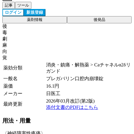
記事
ツール
ログイン
新規登録
薬剤情報
後発品
後
毒
劇
麻
向
覚
消炎・鎮痛・解熱薬 > Caチャネルα2δリ
薬効分類
ガンド
一般名
プレガバリン口腔内崩壊錠
薬価
16.1
円
メーカー
日医工
2026年03月改訂(第2版)
最終更新
添付文書のPDFはこちら
用法・用量
〈神経障害性疼痛〉