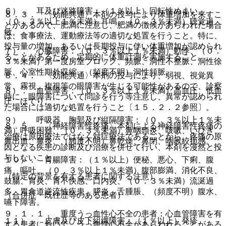
６）． 耳及び迷路障害：（１％以上）回転性めまい、
８．３． 〈効能共通〉本剤の投与により体重増加を来すこ
（０．３％以上１％未満）耳鳴、（０．３％未満）聴覚過
とがあるので、肥満に注意し、肥満の徴候があらわれた場合
敏。
は、食事療法、運動療法等の適切な処置を行うこと。特に、
投与量の増加、あるいは長期投与に伴い体重増加が認められ
７）． 心臓障害：（０．３％以上１％未満）動悸、（０．
ることがあるため、定期的に体重計測を実施すること。
３％未満）第一度房室ブロック、頻脈、洞性不整脈、洞性徐
脈、心室性期外収縮、（頻度不明）洞性頻脈。
８．４． 〈効能共通〉本剤の投与により、弱視、視覚異
常、霧視、複視等の眼障害が生じる可能性があるので、診察
８）． 血管障害：（０．３％以上１％未満）高血圧、低血
時に、眼障害について問診を行う等注意し、異常が認められ
圧、ほてり。
た場合には適切な処置を行うこと〔１５．２．２参照〕。
９）． 呼吸器、胸郭及び縦隔障害：（０．３％以上１％未
８．５． 〈神経障害性疼痛〉本剤による神経障害性疼痛の
満）呼吸困難、（０．３％未満）鼻咽頭炎、咳嗽、いびき、
治療は原因療法ではなく対症療法であることから、疼痛の原
鼻出血、鼻炎、（頻度不明）鼻乾燥、鼻閉、咽喉絞扼感。
因となる疾患の診断及び治療を併せて行い、本剤を漫然と投
与しないこと。
１０）． 胃腸障害：（１％以上）便秘、悪心、下痢、腹
痛、嘔吐、（０．３％以上１％未満）腹部膨満、消化不良、
（特定の背景を有する患者に関する注意）
鼓腸、胃炎、胃不快感、口内炎、（０．３％未満）流涎過
多、胃食道逆流性疾患、膵炎、舌腫脹、（頻度不明）腹水、
（合併症・既往歴等のある患者）
嚥下障害。
９．１．１． 重度うっ血性心不全の患者：心血管障害を有
１１）． 皮膚及び皮下組織障害：（１％以上）発疹、
する患者において、うっ血性心不全があらわれることがある