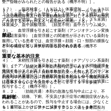
全、昏睡がみられたとの報告がある（機序不明）］。
１７）． 臨床検査：（１％以上）体重増加、（０．３％以
２）． オキシコドン、ロラゼパム、アルコール（飲酒）
上１％未満）血中ＣＫ増加、ＡＬＴ増加、ＡＳＴ増加、血中
［認知機能障害及び粗大運動機能障害に対して本剤が相加的
アミラーゼ増加、血中クレアチニン増加、（０．３％未満）
に作用するおそれがある（相加的な作用による）］。
体重減少、血中尿酸増加、（頻度不明）血中カリウム減少。
３）． 血管浮腫を引き起こす薬剤（アンジオテンシン変換
禁忌
酵素阻害薬等）［血管浮腫との関連性が示されている薬剤を
服用している患者では、血管浮腫＜顔面・口・頸部の腫脹な
本剤の成分に対し過敏症の既往歴のある患者。
ど＞を発症するリスクが高まるおそれがある（機序不
明）］。
重要な基本的注意
４）． 末梢性浮腫を引き起こす薬剤（チアゾリジン系薬剤
等）［チアゾリジン系薬剤と本剤の併用により末梢性浮腫を
８．１． 〈効能共通〉本剤の投与によりめまい、傾眠、意
発症するリスクが高まるおそれがある。また、チアゾリジン
識消失等があらわれ、自動車事故に至った例もあるので、本
系薬剤は体重増加又は体液貯留を引き起こし心不全が発症又
剤投与中の患者には、自動車の運転等危険を伴う機械の操作
は悪化することがあるため、本剤と併用する場合には慎重に
に従事させないよう注意すること〔１１．１．１参照〕。
投与すること（機序不明）］。
８．２． 〈効能共通〉本剤の急激な投与中止により、不
眠、悪心、頭痛、下痢、不安及び多汗症等の離脱症状があら
高齢者
われることがあるので、投与を中止する場合には、少なくと
も１週間以上かけて徐々に減量すること〔７．１参照〕。
９．８．１． クレアチニンクリアランス値を参考に投与