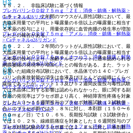
１５．２． 非臨床試験に基づく情報
プレガバリンＯＤ錠７５ｍｇ「ＺＥ」
消炎・鎮痛・解熱薬 >
１５．２．１． ２年間のマウスがん原性試験において、最
Caチャネルα2δリガンド
大臨床用量での平均ヒト曝露量の６倍以上の曝露量に相当す
る本薬の投与により、用量依存的に血管肉腫の発生率が増加
プレガバリンＯＤ錠７５ｍｇ「アメル」
消炎・鎮痛・解熱薬
したとの報告がある。
> Caチャネルα2δリガンド
１５．２．２． ２年間のラットがん原性試験において、最
大臨床用量での平均ヒト曝露量の５倍以上の曝露量に相当す
プレガバリンＯＤ錠７５ｍｇ「オーハラ」
消炎・鎮痛・解熱
る本薬の投与により、加齢アルビノラットに通常認められる
薬 > Caチャネルα2δリガンド
網膜萎縮の発現率が増加したとの報告がある。また、ラット
を用いた組織分布試験において、水晶体での１４Ｃ−プレガ
バリン由来放射能の消失は血液及びほとんどの組織にくらべ
プレガバリンＯＤ錠７５ｍｇ「科研」
消炎・鎮痛・解熱薬 >
緩徐であったが、ラット１３及び５２週間反復投与毒性試験
Caチャネルα2δリガンド
では水晶体に対する影響は認められなかった。眼に関する副
作用の発現率はプラセボ群より高く、神経障害性疼痛を対象
とした１３〜１６週間投与のプラセボ対照試験（３試験併
プレガバリンＯＤ錠７５ｍｇ「杏林」
消炎・鎮痛・解熱薬 >
合）のプラセボ群では３．８％に対し、本剤群（１５０〜６
Caチャネルα2δリガンド
００ｍｇ／日）で１０．６％、長期投与試験（３試験併合）
では１０．２％、線維筋痛症を対象とした１６週間投与のプ
プレガバリンＯＤ錠７５ｍｇ「ケミファ」
消炎・鎮痛・解熱
ラセボ対照試験のプラセボ群では２．８％に対し、本剤群
薬 > Caチャネルα2δリガンド