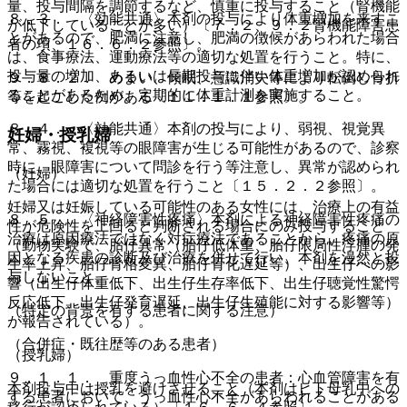
量、投与間隔を調節するなど、慎重に投与すること（腎機能
８．３． 〈効能共通〉本剤の投与により体重増加を来すこ
が低下していることが多い）〔７．２、９．２腎機能障害患
とがあるので、肥満に注意し、肥満の徴候があらわれた場合
者の項、１６．６．２参照〕。
は、食事療法、運動療法等の適切な処置を行うこと。特に、
投与量の増加、あるいは長期投与に伴い体重増加が認められ
９．８．２． めまい、傾眠、意識消失等により転倒し骨折
ることがあるため、定期的に体重計測を実施すること。
等を起こした例がある〔１１．１．１参照〕。
８．４． 〈効能共通〉本剤の投与により、弱視、視覚異
妊婦・授乳婦
常、霧視、複視等の眼障害が生じる可能性があるので、診察
時に、眼障害について問診を行う等注意し、異常が認められ
（妊婦）
た場合には適切な処置を行うこと〔１５．２．２参照〕。
妊婦又は妊娠している可能性のある女性には、治療上の有益
８．５． 〈神経障害性疼痛〉本剤による神経障害性疼痛の
性が危険性を上回ると判断される場合にのみ投与すること
治療は原因療法ではなく対症療法であることから、疼痛の原
（動物実験で、胎仔異常（胎仔低体重、胎仔限局性浮腫の発
因となる疾患の診断及び治療を併せて行い、本剤を漫然と投
生率上昇、胎仔骨格変異、胎仔骨化遅延等）、出生仔への影
与しないこと。
響（出生仔体重低下、出生仔生存率低下、出生仔聴覚性驚愕
反応低下、出生仔発育遅延、出生仔生殖能に対する影響等）
（特定の背景を有する患者に関する注意）
が報告されている）。
（合併症・既往歴等のある患者）
（授乳婦）
９．１．１． 重度うっ血性心不全の患者：心血管障害を有
本剤投与中は授乳を避けさせること（本剤はヒト母乳中への
する患者において、うっ血性心不全があらわれることがある