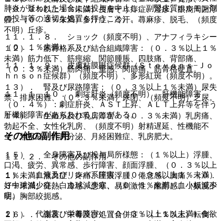
肺炎が疑われた場合には投与を中止し、副腎皮質ホルモン剤
（０．３％以上１％未満）皮膚そう痒症、湿疹、眼窩周囲浮
の投与等の適切な処置を行うこと）。
腫、（０．３％未満）多汗症、冷汗、蕁麻疹、脱毛、（頻度
不明）丘疹。
１１．１．８． ショック（頻度不明）、アナフィラキシー
（０．１％未満）。
１２）． 筋骨格系及び結合組織障害：（０．３％以上１％
未満）筋力低下、筋痙縮、関節腫脹、四肢痛、背部痛、
１１．１．９． 皮膚粘膜眼症候群（Ｓｔｅｖｅｎｓ−Ｊｏ
（０．３％未満）筋肉痛、重感、関節痛、筋骨格硬直。
ｈｎｓｏｎ症候群）（頻度不明）、多形紅斑（頻度不明）。
１３）． 腎及び尿路障害：（０．３％以上１％未満）尿失
１１．１．１０． 劇症肝炎（頻度不明）、肝機能障害
禁、排尿困難、（０．３％未満）尿閉、（頻度不明）乏尿。
（０．４％）：劇症肝炎、ＡＳＴ上昇、ＡＬＴ上昇等を伴う
肝機能障害があらわれることがある。
１４）． 生殖系及び乳房障害：（０．３％未満）乳房痛、
勃起不全、女性化乳房、（頻度不明）射精遅延、性機能不
その他の副作用
全、無月経、乳房分泌、月経困難症、乳房肥大。
１５）． 全身障害及び投与局所様態：（１％以上）浮腫、
１１．２． その他の副作用
口渇、疲労、異常感、歩行障害、顔面浮腫、（０．３％以上
１）． 血液及びリンパ系障害：（０．３％以上１％未満）
１％未満）無力症、疼痛、圧痕浮腫、倦怠感、胸痛、（０．
好中球減少症、白血球減少症、（０．３％未満）血小板減少
３％未満）発熱、冷感、悪寒、易刺激性、酩酊感、（頻度不
症。
明）胸部絞扼感。
２）． 代謝及び栄養障害：（０．３％以上１％未満）食欲
１６）． 傷害、中毒及び処置合併症：（１％以上）転倒・