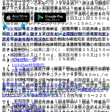
チニンクリアランス≧１５−＜３０ｍＬ／ｍｉｎ：１日投与
１１．１．２． 心不全（０．３％未満）、肺水腫（頻度不
ではありません。
量２５〜１５０ｍｇ、初期用量１回２５ｍｇ１日１回もしく
明）：心不全のリスクがある患者では、観察を十分に行い、
は２回又は１回５０ｍｇ１日１回、維持量１回７５ｍｇ１日
異常が認められた場合には投与を中止し、適切な処置を行う
１回、最高投与量１回７５ｍｇ１日２回又は１回１５０ｍｇ
こと〔９．１．１参照〕。
１日１回、Cクレアチニンクリアランス＜１５ｍＬ／ｍｉ
ホーム
ノート
ｎ：１日投与量２５〜７５ｍｇ、初期用量１回２５ｍｇ１日
１１．１．３． 横紋筋融解症（頻度不明）：筋肉痛、脱力
１回、維持量１回２５又は５０ｍｇ１日１回、最高投与量１
表・計算
レジメン
CTCAE
抗菌薬ガイド
ERマニュ
感、ＣＫ上昇、血中ミオグロビン上昇及び尿中ミオグロビン
回７５ｍｇ１日１回、D血液透析後の補充用量（２日に１
上昇等があらわれた場合には、投与を中止し、適切な処置を
アル
薬剤情報
ポスト
回、本剤投与６時間後から４時間血液透析を実施した場合の
行うこと。また、横紋筋融解症による急性腎障害の発症に注
新規登録
シミュレーション結果に基づく）：初期用量２５又は５０ｍ
意すること。
ログイン
ｇ、維持量５０又は７５ｍｇ、最高投与量１００又は１５０
１１．１．４． 腎不全（０．１％未満）。
監修医師一覧
ｍｇ］。
UpToDate特別割引
１１．１．５． 血管浮腫（頻度不明）：血管浮腫等の過敏
２）． 〈線維筋痛症に伴う疼痛〉腎機能障害患者に本剤を
運営会社
症があらわれることがある〔９．１．２参照〕。
投与する場合［@クレアチニンクリアランス≧６０ｍＬ／ｍ
© 2021 HOKUTO Inc. All rights reserved.
ｉｎ：１日投与量１５０〜４５０ｍｇ、初期用量１回７５ｍ
１１．１．６． 低血糖（０．３％未満）：脱力感、倦怠
利用規約
プライバシーポリシー
お問い合わせ
ｇ１日２回、維持量１回１５０ｍｇ１日２回、維持量（最高
感、冷汗、振戦、意識障害等の低血糖症状があらわれた場合
ホーム
表・計算
レジメン
CTCAE
抗菌薬ガイド
投与量）１回２２５ｍｇ１日２回、Aクレアチニンクリアラ
には投与を中止し、適切な処置を行うこと。
ERマニュアル
薬剤情報
ポスト
ンス≧３０−＜６０ｍＬ／ｍｉｎ：１日投与量７５〜２２５
ｍｇ、初期用量１回２５ｍｇ１日３回又は１回７５ｍｇ１日
１１．１．７． 間質性肺炎（頻度不明）：咳嗽、呼吸困
監修医師一覧
１回、維持量１回５０ｍｇ１日３回又は１回７５ｍｇ１日２
難、発熱等の臨床症状を十分に観察し、異常が認められた場
UpToDate特別割引
回、維持量（最高投与量）１回７５ｍｇ１日３回、BＣｃｒ