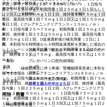
消炎・鎮痛・解熱薬 > Caチャネルα2δリガンド
チニンクリアランス≧１５−＜３０ｍＬ／ｍｉｎ：１日投与
2026年03月改訂(第2版)
量２５〜１５０ｍｇ、初期用量１回２５ｍｇ１日１回もしく
薬剤情報
後発品
は２回又は１回５０ｍｇ１日１回、維持量１回７５ｍｇ１日
後
１回、最高投与量１回７５ｍｇ１日２回又は１回１５０ｍｇ
毒
１日１回、Cクレアチニンクリアランス＜１５ｍＬ／ｍｉ
劇
ｎ：１日投与量２５〜７５ｍｇ、初期用量１回２５ｍｇ１日
麻
１回、維持量１回２５又は５０ｍｇ１日１回、最高投与量１
向
回７５ｍｇ１日１回、D血液透析後の補充用量（２日に１
覚
回、本剤投与６時間後から４時間血液透析を実施した場合の
シミュレーション結果に基づく）：初期用量２５又は５０ｍ
消炎・鎮痛・解熱薬 > Caチャネルα2δリガン
薬効分類
ｇ、維持量５０又は７５ｍｇ、最高投与量１００又は１５０
ド
ｍｇ］。
一般名
プレガバリン口腔内崩壊錠
薬価
16.1
円
２）． 〈線維筋痛症に伴う疼痛〉腎機能障害患者に本剤を
メーカー
日医工
投与する場合［@クレアチニンクリアランス≧６０ｍＬ／ｍ
ｉｎ：１日投与量１５０〜４５０ｍｇ、初期用量１回７５ｍ
2026年03月改訂(第2版)
最終更新
ｇ１日２回、維持量１回１５０ｍｇ１日２回、維持量（最高
添付文書のPDFはこちら
投与量）１回２２５ｍｇ１日２回、Aクレアチニンクリアラ
ンス≧３０−＜６０ｍＬ／ｍｉｎ：１日投与量７５〜２２５
用法・用量
ｍｇ、初期用量１回２５ｍｇ１日３回又は１回７５ｍｇ１日
１回、維持量１回５０ｍｇ１日３回又は１回７５ｍｇ１日２
〈神経障害性疼痛〉