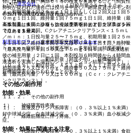
合には胸部Ｘ線、胸部ＣＴ等の検査を実施すること（間質性
運営会社
≧１５−＜３０ｍＬ／ｍｉｎ：１日投与量２５〜１５０ｍ
肺炎が疑われた場合には投与を中止し、副腎皮質ホルモン剤
ｇ、初期用量１回２５ｍｇ１日１回もしくは２回又は１回５
の投与等の適切な処置を行うこと）。
© 2021 HOKUTO Inc. All rights reserved.
０ｍｇ１日１回、維持量１回７５ｍｇ１日１回、維持量（最
高投与量）１回１００もしくは１２５ｍｇ１日１回又は１回
※本製品は疾病の診断・治療・予防を目的としたプログラム
１１．１．８． ショック（頻度不明）、アナフィラキシー
７５ｍｇ１日２回、Cクレアチニンクリアランス＜１５ｍＬ
ではありません。
（０．１％未満）。
／ｍｉｎ：１日投与量２５〜７５ｍｇ、初期用量１回２５ｍ
利用規約
プライバシーポリシー
お問い合わせ
１１．１．９． 皮膚粘膜眼症候群（Ｓｔｅｖｅｎｓ−Ｊｏ
ｇ１日１回、維持量１回２５又は５０ｍｇ１日１回、維持量
ｈｎｓｏｎ症候群）（頻度不明）、多形紅斑（頻度不明）。
（最高投与量）１回５０又は７５ｍｇ１日１回、D血液透析
後の補充用量（２日に１回、本剤投与６時間後から４時間血
１１．１．１０． 劇症肝炎（頻度不明）、肝機能障害
液透析を実施した場合のシミュレーション結果に基づく）：
（０．４％）：劇症肝炎、ＡＳＴ上昇、ＡＬＴ上昇等を伴う
初期用量２５又は５０ｍｇ、維持量５０又は７５ｍｇ、維持
肝機能障害があらわれることがある。
量（最高投与量）７５又は１００ｍｇ（Ｃｃｒ：クレアチニ
ンクリアランス）］。
その他の副作用
効能・効果
１１．２． その他の副作用
１）． 神経障害性疼痛。
１）． 血液及びリンパ系障害：（０．３％以上１％未満）
好中球減少症、白血球減少症、（０．３％未満）血小板減少
２）． 線維筋痛症に伴う疼痛。
症。
効能・効果に関連する注意
２）． 代謝及び栄養障害：（０．３％以上１％未満）食欲