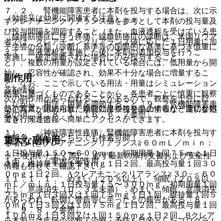
７．２． 腎機能障害患者に本剤を投与する場合は、次に示
（効能又は効果に関連する注意）
すクレアチニンクリアランス値を参考として本剤の投与量及
び投与間隔を調節すること（また、血液透析を受けている患
〈線維筋痛症に伴う疼痛〉線維筋痛症の診断は、米国リウマ
者では、クレアチニンクリアランス値に応じた１日用量に加
チ学会の分類（診断）基準等の国際的な基準に基づき慎重に
えて、血液透析を実施した後に本剤の追加投与を行うこ
実施し、確定診断された場合にのみ投与すること。
と）、複数の用量が設定されている場合には、低用量から開
始し、忍容性が確認され、効果不十分な場合に増量するこ
副作用
と。なお、ここで示している用法・用量はシミュレーション
薬剤情報
結果に基づくものであることから、各患者ごとに慎重に観察
次の副作用があらわれることがあるので、観察を十分に行
しながら、用法・用量を調節すること〔９．２腎機能障害患
薬剤写真、用法用量、効能効果や後発品の情報が一度に参照
い、異常が認められた場合には投与を中止するなど適切な処
者の項、９．８．１、１６．６．２参照〕。
でき、関連情報へ簡単にアクセスができます。
置を行うこと。
１）． 〈神経障害性疼痛〉腎機能障害患者に本剤を投与す
一般名、製品名どちらでも検索可能！
重大な副作用
る場合［@クレアチニンクリアランス≧６０ｍＬ／ｍｉｎ：
１日投与量１５０〜６００ｍｇ、初期用量１回７５ｍｇ１日
※ ご使用いただく際に、必ず最新の添付文書および安全性
１１．１． 重大な副作用
２回、維持量１回１５０ｍｇ１日２回、最高投与量１回３０
情報も併せてご確認下さい。
０ｍｇ１日２回、Aクレアチニンクリアランス≧３０−＜６０
１１．１．１． めまい（２０％以上）、傾眠（２０％以
ｍＬ／ｍｉｎ：１日投与量７５〜３００ｍｇ、初期用量１回
上）、意識消失（０．３％未満）：めまい、傾眠、意識消失
２５ｍｇ１日３回又は１回７５ｍｇ１日１回、維持量１回５
があらわれ、転倒し骨折等に至ったとの報告がある〔８．
０ｍｇ１日３回又は１回７５ｍｇ１日２回、最高投与量１回
１、９．８．２参照〕。
１００ｍｇ１日３回又は１回１５０ｍｇ１日２回、Bクレア
※本製品は疾病の診断・治療・予防を目的としたプログラム