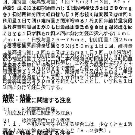
回、維持量（最高投与量）１回７５ｍｇ１日３回、BＣｃｒ
≧１５−＜３０ｍＬ／ｍｉｎ：１日投与量２５〜１５０ｍ
通常、成人には初期用量としてプレガバリン１日１５０ｍｇ
ｇ、初期用量１回２５ｍｇ１日１回もしくは２回又は１回５
を１日２回に分けて経口投与し、その後１週間以上かけて１
０ｍｇ１日１回、維持量１回７５ｍｇ１日１回、維持量（最
日用量として３００ｍｇまで漸増する。なお、年齢、症状に
高投与量）１回１００もしくは１２５ｍｇ１日１回又は１回
より適宜増減するが、１日最高用量は６００ｍｇを超えない
７５ｍｇ１日２回、Cクレアチニンクリアランス＜１５ｍＬ
こととし、いずれも１日２回に分けて経口投与する。
／ｍｉｎ：１日投与量２５〜７５ｍｇ、初期用量１回２５ｍ
〈線維筋痛症に伴う疼痛〉
ｇ１日１回、維持量１回２５又は５０ｍｇ１日１回、維持量
（最高投与量）１回５０又は７５ｍｇ１日１回、D血液透析
通常、成人には初期用量としてプレガバリン１日１５０ｍｇ
後の補充用量（２日に１回、本剤投与６時間後から４時間血
を１日２回に分けて経口投与し、その後１週間以上かけて１
液透析を実施した場合のシミュレーション結果に基づく）：
日用量として３００ｍｇまで漸増した後、３００〜４５０ｍ
初期用量２５又は５０ｍｇ、維持量５０又は７５ｍｇ、維持
ｇで維持する。なお、年齢、症状により適宜増減するが、１
量（最高投与量）７５又は１００ｍｇ（Ｃｃｒ：クレアチニ
日最高用量は４５０ｍｇを超えないこととし、いずれも１日
ンクリアランス）］。
２回に分けて経口投与する。
効能・効果
用法・用量に関連する注意
１）． 神経障害性疼痛。
（用法及び用量に関連する注意）
２）． 線維筋痛症に伴う疼痛。
７．１． 本剤の投与を中止する場合には、少なくとも１週
間以上かけて徐々に減量すること〔８．２参照〕。
効能・効果に関連する注意