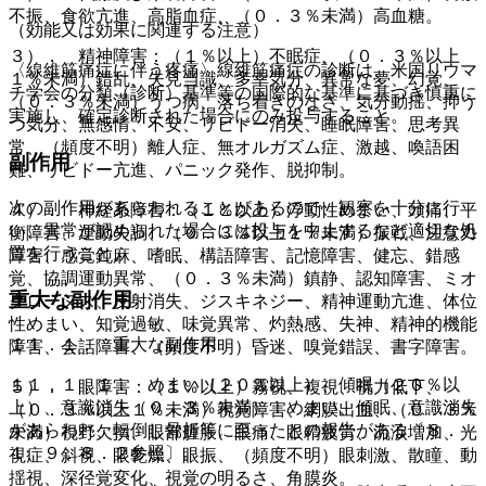
不振、食欲亢進、高脂血症、（０．３％未満）高血糖。
（効能又は効果に関連する注意）
３）． 精神障害：（１％以上）不眠症、（０．３％以上
〈線維筋痛症に伴う疼痛〉線維筋痛症の診断は、米国リウマ
１％未満）錯乱、失見当識、多幸気分、異常な夢、幻覚、
チ学会の分類（診断）基準等の国際的な基準に基づき慎重に
（０．３％未満）うつ病、落ち着きのなさ、気分動揺、抑う
実施し、確定診断された場合にのみ投与すること。
つ気分、無感情、不安、リビドー消失、睡眠障害、思考異
常、（頻度不明）離人症、無オルガズム症、激越、喚語困
副作用
難、リビドー亢進、パニック発作、脱抑制。
次の副作用があらわれることがあるので、観察を十分に行
４）． 神経系障害：（１％以上）浮動性めまい、頭痛、平
い、異常が認められた場合には投与を中止するなど適切な処
衡障害、運動失調、（０．３％以上１％未満）振戦、注意力
置を行うこと。
障害、感覚鈍麻、嗜眠、構語障害、記憶障害、健忘、錯感
覚、協調運動異常、（０．３％未満）鎮静、認知障害、ミオ
重大な副作用
クローヌス、反射消失、ジスキネジー、精神運動亢進、体位
性めまい、知覚過敏、味覚異常、灼熱感、失神、精神的機能
１１．１． 重大な副作用
障害、会話障害、（頻度不明）昏迷、嗅覚錯誤、書字障害。
１１．１．１． めまい（２０％以上）、傾眠（２０％以
５）． 眼障害：（１％以上）霧視、複視、視力低下、
上）、意識消失（０．３％未満）：めまい、傾眠、意識消失
（０．３％以上１％未満）視覚障害、網膜出血、（０．３％
があらわれ、転倒し骨折等に至ったとの報告がある〔８．
未満）視野欠損、眼部腫脹、眼痛、眼精疲労、流涙増加、光
１、９．８．２参照〕。
視症、斜視、眼乾燥、眼振、（頻度不明）眼刺激、散瞳、動
揺視、深径覚変化、視覚の明るさ、角膜炎。