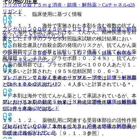
その他の注意
リリカＯＤ錠７５ｍｇ
消炎・鎮痛・解熱薬 > Caチャネルα2δ
リガンド
１５．１． 臨床使用に基づく情報
１５．１．１． 海外で実施された本剤を含む複数の抗てん
プレガバリンＯＤ錠７５ｍｇ「ＤＳＥＰ」
消炎・鎮痛・解熱
かん＜海外で承認＞薬における、てんかん、精神疾患等を対
薬 > Caチャネルα2δリガンド
象とした１９９のプラセボ対照臨床試験の検討結果におい
て、自殺念慮及び自殺企図の発現のリスクが、抗てんかん薬
の服用群でプラセボ群と比較して約２倍高く（抗てんかん薬
プレガバリンＯＤ錠７５ｍｇ「ＪＧ」
消炎・鎮痛・解熱薬 >
服用群：０．４３％、プラセボ群：０．２４％）、抗てんか
Caチャネルα2δリガンド
ん薬の服用群では、プラセボ群と比べ１０００人あたり１．
９人多いと計算された（９５％信頼区間：０．６−３．
プレガバリンＯＤ錠７５ｍｇ「ＫＭＰ」
消炎・鎮痛・解熱薬
９）。また、てんかん患者のサブグループでは、プラセボ群
> Caチャネルα2δリガンド
と比べ１０００人あたり２．４人多いと計算されている＊。
＊）本剤は海外で抗てんかん薬として承認されているが、本
プレガバリンＯＤ錠７５ｍｇ「ＮＰＩ」
消炎・鎮痛・解熱薬
邦における本剤の効能・効果は「神経障害性疼痛、線維筋痛
> Caチャネルα2δリガンド
症に伴う疼痛」である。
１５．１．２． 薬物乱用に関連する受容体部位の活性作用
プレガバリンＯＤ錠７５ｍｇ「ＹＤ」
消炎・鎮痛・解熱薬 >
は知られていないが、本剤を投与された患者で依存の症例が
Caチャネルα2δリガンド
市販後に報告されている〔９．１．３参照〕。