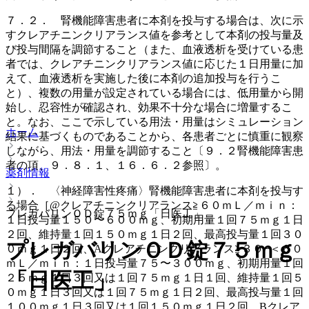
７．２． 腎機能障害患者に本剤を投与する場合は、次に示
すクレアチニンクリアランス値を参考として本剤の投与量及
び投与間隔を調節すること（また、血液透析を受けている患
者では、クレアチニンクリアランス値に応じた１日用量に加
えて、血液透析を実施した後に本剤の追加投与を行うこ
と）、複数の用量が設定されている場合には、低用量から開
始し、忍容性が確認され、効果不十分な場合に増量するこ
と。なお、ここで示している用法・用量はシミュレーション
ホーム
結果に基づくものであることから、各患者ごとに慎重に観察
しながら、用法・用量を調節すること〔９．２腎機能障害患
者の項、９．８．１、１６．６．２参照〕。
薬剤情報
１）． 〈神経障害性疼痛〉腎機能障害患者に本剤を投与す
る場合［@クレアチニンクリアランス≧６０ｍＬ／ｍｉｎ：
プレガバリンＯＤ錠７５ｍｇ「日医工」
１日投与量１５０〜６００ｍｇ、初期用量１回７５ｍｇ１日
２回、維持量１回１５０ｍｇ１日２回、最高投与量１回３０
プレガバリンＯＤ錠７５ｍｇ
０ｍｇ１日２回、Aクレアチニンクリアランス≧３０−＜６０
ｍＬ／ｍｉｎ：１日投与量７５〜３００ｍｇ、初期用量１回
「日医工」
２５ｍｇ１日３回又は１回７５ｍｇ１日１回、維持量１回５
０ｍｇ１日３回又は１回７５ｍｇ１日２回、最高投与量１回
１００ｍｇ１日３回又は１回１５０ｍｇ１日２回、Bクレア