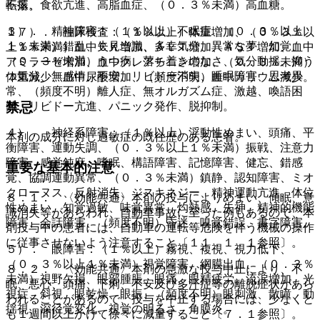
不振、食欲亢進、高脂血症、（０．３％未満）高血糖。
転落。
３）． 精神障害：（１％以上）不眠症、（０．３％以上
１７）． 臨床検査：（１％以上）体重増加、（０．３％以
１％未満）錯乱、失見当識、多幸気分、異常な夢、幻覚、
上１％未満）血中ＣＫ増加、ＡＬＴ増加、ＡＳＴ増加、血中
（０．３％未満）うつ病、落ち着きのなさ、気分動揺、抑う
アミラーゼ増加、血中クレアチニン増加、（０．３％未満）
つ気分、無感情、不安、リビドー消失、睡眠障害、思考異
体重減少、血中尿酸増加、（頻度不明）血中カリウム減少。
常、（頻度不明）離人症、無オルガズム症、激越、喚語困
禁忌
難、リビドー亢進、パニック発作、脱抑制。
４）． 神経系障害：（１％以上）浮動性めまい、頭痛、平
本剤の成分に対し過敏症の既往歴のある患者。
衡障害、運動失調、（０．３％以上１％未満）振戦、注意力
障害、感覚鈍麻、嗜眠、構語障害、記憶障害、健忘、錯感
重要な基本的注意
覚、協調運動異常、（０．３％未満）鎮静、認知障害、ミオ
クローヌス、反射消失、ジスキネジー、精神運動亢進、体位
８．１． 〈効能共通〉本剤の投与によりめまい、傾眠、意
性めまい、知覚過敏、味覚異常、灼熱感、失神、精神的機能
識消失等があらわれ、自動車事故に至った例もあるので、本
障害、会話障害、（頻度不明）昏迷、嗅覚錯誤、書字障害。
剤投与中の患者には、自動車の運転等危険を伴う機械の操作
に従事させないよう注意すること〔１１．１．１参照〕。
５）． 眼障害：（１％以上）霧視、複視、視力低下、
（０．３％以上１％未満）視覚障害、網膜出血、（０．３％
８．２． 〈効能共通〉本剤の急激な投与中止により、不
未満）視野欠損、眼部腫脹、眼痛、眼精疲労、流涙増加、光
眠、悪心、頭痛、下痢、不安及び多汗症等の離脱症状があら
視症、斜視、眼乾燥、眼振、（頻度不明）眼刺激、散瞳、動
われることがあるので、投与を中止する場合には、少なくと
揺視、深径覚変化、視覚の明るさ、角膜炎。
も１週間以上かけて徐々に減量すること〔７．１参照〕。