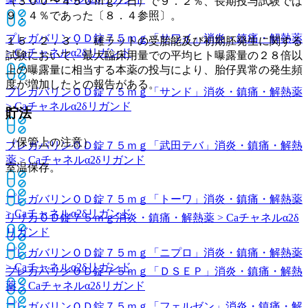
（３００〜４５０ｍｇ／日）で９．２％、長期投与試験では
９．４％であった〔８．４参照〕。
プレガバリンＯＤ錠７５ｍｇ「サワイ」
消炎・鎮痛・解熱薬
１５．２．３． 雄ラットの受胎能及び初期胚発生に関する
> Caチャネルα2δリガンド
試験において、最大臨床用量での平均ヒト曝露量の２８倍以
上の曝露量に相当する本薬の投与により、胎仔異常の発生頻
度が増加したとの報告がある。
プレガバリンＯＤ錠７５ｍｇ「サンド」
消炎・鎮痛・解熱薬
> Caチャネルα2δリガンド
貯法
（保管上の注意）
プレガバリンＯＤ錠７５ｍｇ「武田テバ」
消炎・鎮痛・解熱
薬 > Caチャネルα2δリガンド
室温保存。
プレガバリンＯＤ錠７５ｍｇ「トーワ」
消炎・鎮痛・解熱薬
> Caチャネルα2δリガンド
リリカＯＤ錠７５ｍｇ
消炎・鎮痛・解熱薬 > Caチャネルα2δ
リガンド
プレガバリンＯＤ錠７５ｍｇ「ニプロ」
消炎・鎮痛・解熱薬
> Caチャネルα2δリガンド
プレガバリンＯＤ錠７５ｍｇ「ＤＳＥＰ」
消炎・鎮痛・解熱
薬 > Caチャネルα2δリガンド
プレガバリンＯＤ錠７５ｍｇ「フェルゼン」
消炎・鎮痛・解