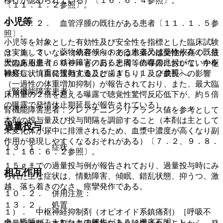
移行が認められている）〔１６．６．４参照〕。
〔１１．１．２参照〕。
小児等
９．１．２． 血管浮腫の既往がある患者〔１１．１．５参
照〕。
小児等を対象とした有効性及び安全性を指標とした臨床試験
９．１．３． 薬物依存傾向のある患者又は薬物依存の既往
は実施していない（幼若ラットでは本薬の感受性が高く、最
歴のある患者、精神障害のある患者：依存の兆候がないかを
大臨床用量（６００ｍｇ／日）と同等の曝露において、中枢
観察し、慎重に投与すること〔１５．１．２参照〕。
神経症状（自発運動亢進及び歯ぎしり）及び成長への影響
（一過性の体重増加抑制）が報告されており、また、最大臨
（腎機能障害患者）
床用量の２倍を超える曝露で聴覚性驚愕反応低下が、約５倍
の曝露で発情休止期延長が報告されている）。
腎機能障害患者：クレアチニンクリアランス値を参考として
本剤の投与量及び投与間隔を調節すること（本剤は主として
過量投与
未変化体が尿中に排泄されるため、血漿中濃度が高くなり副
作用が発現しやすくなるおそれがある）〔７．２、９．８．
１３．１． 症状
１、１６．６．２参照〕。
１５ｇまでの過量投与例が報告されており、過量投与時にみ
相互作用
られた主な症状は、情動障害、傾眠、錯乱状態、抑うつ、激
越、落ち着きのなさ、痙攣発作である。
１０．２． 併用注意：
１３．２． 処置
１）． 中枢神経抑制剤（オピオイド系鎮痛剤）［呼吸不
全、昏睡がみられたとの報告がある（機序不明）］。