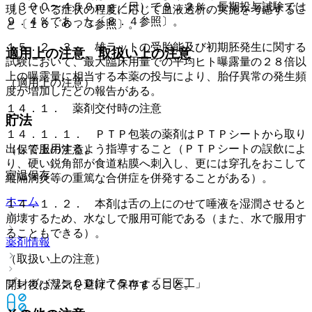
（３００〜４５０ｍｇ／日）で９．２％、長期投与試験では
現している症状の程度に応じて血液透析の実施を考慮するこ
９．４％であった〔８．４参照〕。
と〔１６．６．３参照〕。
１５．２．３． 雄ラットの受胎能及び初期胚発生に関する
適用上の注意、取扱い上の注意
試験において、最大臨床用量での平均ヒト曝露量の２８倍以
上の曝露量に相当する本薬の投与により、胎仔異常の発生頻
（適用上の注意）
度が増加したとの報告がある。
１４．１． 薬剤交付時の注意
貯法
１４．１．１． ＰＴＰ包装の薬剤はＰＴＰシートから取り
出して服用するよう指導すること（ＰＴＰシートの誤飲によ
（保管上の注意）
り、硬い鋭角部が食道粘膜へ刺入し、更には穿孔をおこして
室温保存。
縦隔洞炎等の重篤な合併症を併発することがある）。
ホーム
１４．１．２． 本剤は舌の上にのせて唾液を湿潤させると
崩壊するため、水なしで服用可能である（また、水で服用す
ることもできる）。
薬剤情報
（取扱い上の注意）
プレガバリンＯＤ錠７５ｍｇ「日医工」
開封後は湿気を避けて保存すること。