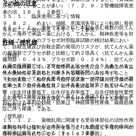
その他の注意
が低下していることが多い）〔７．２、９．２腎機能障害患
者の項、１６．６．２参照〕。
１５．１． 臨床使用に基づく情報
９．８．２． めまい、傾眠、意識消失等により転倒し骨折
１５．１．１． 海外で実施された本剤を含む複数の抗てん
等を起こした例がある〔１１．１．１参照〕。
かん＜海外で承認＞薬における、てんかん、精神疾患等を対
象とした１９９のプラセボ対照臨床試験の検討結果におい
妊婦・授乳婦
て、自殺念慮及び自殺企図の発現のリスクが、抗てんかん薬
の服用群でプラセボ群と比較して約２倍高く（抗てんかん薬
（妊婦）
服用群：０．４３％、プラセボ群：０．２４％）、抗てんか
ん薬の服用群では、プラセボ群と比べ１０００人あたり１．
妊婦又は妊娠している可能性のある女性には、治療上の有益
９人多いと計算された（９５％信頼区間：０．６−３．
性が危険性を上回ると判断される場合にのみ投与すること
９）。また、てんかん患者のサブグループでは、プラセボ群
（動物実験で、胎仔異常（胎仔低体重、胎仔限局性浮腫の発
と比べ１０００人あたり２．４人多いと計算されている＊。
生率上昇、胎仔骨格変異、胎仔骨化遅延等）、出生仔への影
響（出生仔体重低下、出生仔生存率低下、出生仔聴覚性驚愕
＊）本剤は海外で抗てんかん薬として承認されているが、本
反応低下、出生仔発育遅延、出生仔生殖能に対する影響等）
邦における本剤の効能・効果は「神経障害性疼痛、線維筋痛
が報告されている）。
症に伴う疼痛」である。
（授乳婦）
１５．１．２． 薬物乱用に関連する受容体部位の活性作用
は知られていないが、本剤を投与された患者で依存の症例が
本剤投与中は授乳を避けさせること（本剤はヒト母乳中への
市販後に報告されている〔９．１．３参照〕。
移行が認められている）〔１６．６．４参照〕。