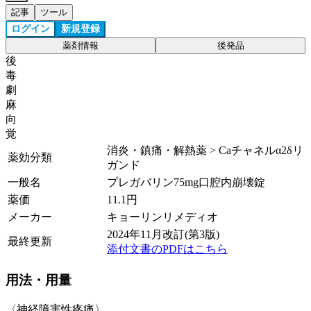
記事
ツール
ログイン
新規登録
薬剤情報
後発品
後
毒
劇
麻
向
覚
消炎・鎮痛・解熱薬 > Caチャネルα2δリ
薬効分類
ガンド
一般名
プレガバリン75mg口腔内崩壊錠
薬価
11.1
円
メーカー
キョーリンリメディオ
2024年11月改訂(第3版)
最終更新
添付文書のPDFはこちら
用法・用量
〈神経障害性疼痛〉