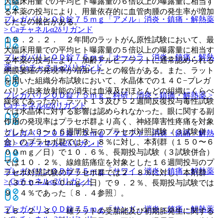
大臨床用量での平均ヒト曝露量の６倍以上の曝露量に相当す
る本薬の投与により、用量依存的に血管肉腫の発生率が増加
プレガバリンＯＤ錠７５ｍｇ「アメル」
消炎・鎮痛・解熱薬
したとの報告がある。
> Caチャネルα2δリガンド
１５．２．２． ２年間のラットがん原性試験において、最
大臨床用量での平均ヒト曝露量の５倍以上の曝露量に相当す
プレガバリンＯＤ錠７５ｍｇ「オーハラ」
消炎・鎮痛・解熱
る本薬の投与により、加齢アルビノラットに通常認められる
薬 > Caチャネルα2δリガンド
網膜萎縮の発現率が増加したとの報告がある。また、ラット
を用いた組織分布試験において、水晶体での１４Ｃ−プレガ
バリン由来放射能の消失は血液及びほとんどの組織にくらべ
プレガバリンＯＤ錠７５ｍｇ「科研」
消炎・鎮痛・解熱薬 >
緩徐であったが、ラット１３及び５２週間反復投与毒性試験
Caチャネルα2δリガンド
では水晶体に対する影響は認められなかった。眼に関する副
作用の発現率はプラセボ群より高く、神経障害性疼痛を対象
とした１３〜１６週間投与のプラセボ対照試験（３試験併
プレガバリンＯＤ錠７５ｍｇ「ケミファ」
消炎・鎮痛・解熱
合）のプラセボ群では３．８％に対し、本剤群（１５０〜６
薬 > Caチャネルα2δリガンド
００ｍｇ／日）で１０．６％、長期投与試験（３試験併合）
では１０．２％、線維筋痛症を対象とした１６週間投与のプ
プレガバリンＯＤ錠７５ｍｇ「サワイ」
消炎・鎮痛・解熱薬
ラセボ対照試験のプラセボ群では２．８％に対し、本剤群
> Caチャネルα2δリガンド
（３００〜４５０ｍｇ／日）で９．２％、長期投与試験では
９．４％であった〔８．４参照〕。
プレガバリンＯＤ錠７５ｍｇ「サンド」
消炎・鎮痛・解熱薬
１５．２．３． 雄ラットの受胎能及び初期胚発生に関する