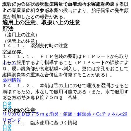
現している症状の程度に応じて血液透析の実施を考慮するこ
試験において、最大臨床用量での平均ヒト曝露量の２８倍以
と〔１６．６．３参照〕。
上の曝露量に相当する本薬の投与により、胎仔異常の発生頻
度が増加したとの報告がある。
適用上の注意、取扱い上の注意
貯法
（適用上の注意）
（保管上の注意）
１４．１． 薬剤交付時の注意
室温保存。
１４．１．１． ＰＴＰ包装の薬剤はＰＴＰシートから取り
出して服用するよう指導すること（ＰＴＰシートの誤飲によ
ホーム
り、硬い鋭角部が食道粘膜へ刺入し、更には穿孔をおこして
縦隔洞炎等の重篤な合併症を併発することがある）。
薬剤情報
１４．１．２． 本剤は舌の上にのせて唾液を湿潤させると
崩壊するため、水なしで服用可能である（また、水で服用す
プレガバリンＯＤ錠７５ｍｇ「杏林」
ることもできる）。
その他の注意
リリカＯＤ錠７５ｍｇ
消炎・鎮痛・解熱薬 > Caチャネルα2δ
リガンド
１５．１． 臨床使用に基づく情報