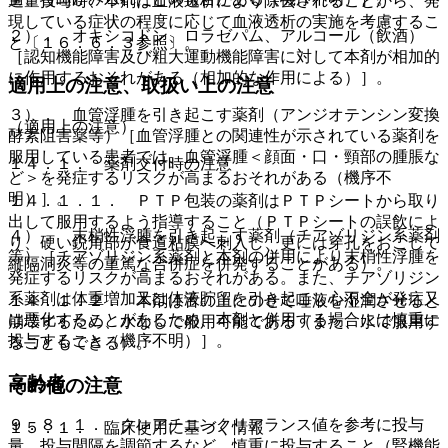
過量投与時、本剤は血液透析により除去されることから、発
現している症状の程度に応じて血液透析の実施を考慮するこ
２）． オキシコドン、ロラゼパム、アルコール（飲酒）
と〔１６．６．３参照〕。
［認知機能障害及び粗大運動機能障害に対して本剤が相加的
に作用するおそれがある（相加的な作用による）］。
適用上の注意、取扱い上の注意
３）． 血管浮腫を引き起こす薬剤（アンジオテンシン変換
（適用上の注意）
酵素阻害薬等）［血管浮腫との関連性が示されている薬剤を
服用している患者では、血管浮腫＜顔面・口・頸部の腫脹な
１４．１． 薬剤交付時の注意
ど＞を発症するリスクが高まるおそれがある（機序不
明）］。
１４．１．１． ＰＴＰ包装の薬剤はＰＴＰシートから取り
出して服用するよう指導すること（ＰＴＰシートの誤飲によ
４）． 末梢性浮腫を引き起こす薬剤（チアゾリジン系薬剤
り、硬い鋭角部が食道粘膜へ刺入し、更には穿孔をおこして
等）［チアゾリジン系薬剤と本剤の併用により末梢性浮腫を
縦隔洞炎等の重篤な合併症を併発することがある）。
発症するリスクが高まるおそれがある。また、チアゾリジン
系薬剤は体重増加又は体液貯留を引き起こし心不全が発症又
１４．１．２． 本剤は舌の上にのせて唾液を湿潤させると
は悪化することがあるため、本剤と併用する場合には慎重に
崩壊するため、水なしで服用可能である（また、水で服用す
投与すること（機序不明）］。
ることもできる）。
高齢者
その他の注意
９．８．１． クレアチニンクリアランス値を参考に投与
１５．１． 臨床使用に基づく情報
量、投与間隔を調節するなど、慎重に投与すること（腎機能