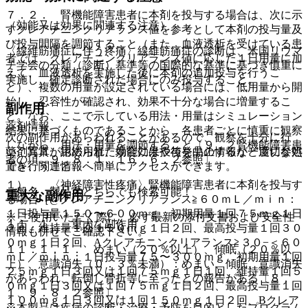
７．２． 腎機能障害患者に本剤を投与する場合は、次に示
（効能又は効果に関連する注意）
すクレアチニンクリアランス値を参考として本剤の投与量及
び投与間隔を調節すること（また、血液透析を受けている患
〈線維筋痛症に伴う疼痛〉線維筋痛症の診断は、米国リウマ
者では、クレアチニンクリアランス値に応じた１日用量に加
チ学会の分類（診断）基準等の国際的な基準に基づき慎重に
えて、血液透析を実施した後に本剤の追加投与を行うこ
実施し、確定診断された場合にのみ投与すること。
と）、複数の用量が設定されている場合には、低用量から開
始し、忍容性が確認され、効果不十分な場合に増量するこ
副作用
と。なお、ここで示している用法・用量はシミュレーション
薬剤情報
結果に基づくものであることから、各患者ごとに慎重に観察
次の副作用があらわれることがあるので、観察を十分に行
しながら、用法・用量を調節すること〔９．２腎機能障害患
薬剤写真、用法用量、効能効果や後発品の情報が一度に参照
い、異常が認められた場合には投与を中止するなど適切な処
者の項、９．８．１、１６．６．２参照〕。
でき、関連情報へ簡単にアクセスができます。
置を行うこと。
１）． 〈神経障害性疼痛〉腎機能障害患者に本剤を投与す
一般名、製品名どちらでも検索可能！
重大な副作用
る場合［@クレアチニンクリアランス≧６０ｍＬ／ｍｉｎ：
１日投与量１５０〜６００ｍｇ、初期用量１回７５ｍｇ１日
※ ご使用いただく際に、必ず最新の添付文書および安全性
１１．１． 重大な副作用
２回、維持量１回１５０ｍｇ１日２回、最高投与量１回３０
情報も併せてご確認下さい。
０ｍｇ１日２回、Aクレアチニンクリアランス≧３０−＜６０
１１．１．１． めまい（２０％以上）、傾眠（２０％以
ｍＬ／ｍｉｎ：１日投与量７５〜３００ｍｇ、初期用量１回
上）、意識消失（０．３％未満）：めまい、傾眠、意識消失
２５ｍｇ１日３回又は１回７５ｍｇ１日１回、維持量１回５
があらわれ、転倒し骨折等に至ったとの報告がある〔８．
０ｍｇ１日３回又は１回７５ｍｇ１日２回、最高投与量１回
１、９．８．２参照〕。
１００ｍｇ１日３回又は１回１５０ｍｇ１日２回、Bクレア
※本製品は疾病の診断・治療・予防を目的としたプログラム