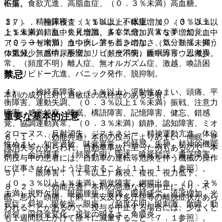
不振、食欲亢進、高脂血症、（０．３％未満）高血糖。
転落。
３）． 精神障害：（１％以上）不眠症、（０．３％以上
１７）． 臨床検査：（１％以上）体重増加、（０．３％以
１％未満）錯乱、失見当識、多幸気分、異常な夢、幻覚、
上１％未満）血中ＣＫ増加、ＡＬＴ増加、ＡＳＴ増加、血中
（０．３％未満）うつ病、落ち着きのなさ、気分動揺、抑う
アミラーゼ増加、血中クレアチニン増加、（０．３％未満）
つ気分、無感情、不安、リビドー消失、睡眠障害、思考異
体重減少、血中尿酸増加、（頻度不明）血中カリウム減少。
常、（頻度不明）離人症、無オルガズム症、激越、喚語困
禁忌
難、リビドー亢進、パニック発作、脱抑制。
４）． 神経系障害：（１％以上）浮動性めまい、頭痛、平
本剤の成分に対し過敏症の既往歴のある患者。
衡障害、運動失調、（０．３％以上１％未満）振戦、注意力
障害、感覚鈍麻、嗜眠、構語障害、記憶障害、健忘、錯感
重要な基本的注意
覚、協調運動異常、（０．３％未満）鎮静、認知障害、ミオ
クローヌス、反射消失、ジスキネジー、精神運動亢進、体位
８．１． 〈効能共通〉本剤の投与によりめまい、傾眠、意
性めまい、知覚過敏、味覚異常、灼熱感、失神、精神的機能
識消失等があらわれ、自動車事故に至った例もあるので、本
障害、会話障害、（頻度不明）昏迷、嗅覚錯誤、書字障害。
剤投与中の患者には、自動車の運転等危険を伴う機械の操作
に従事させないよう注意すること〔１１．１．１参照〕。
５）． 眼障害：（１％以上）霧視、複視、視力低下、
（０．３％以上１％未満）視覚障害、網膜出血、（０．３％
８．２． 〈効能共通〉本剤の急激な投与中止により、不
未満）視野欠損、眼部腫脹、眼痛、眼精疲労、流涙増加、光
眠、悪心、頭痛、下痢、不安及び多汗症等の離脱症状があら
視症、斜視、眼乾燥、眼振、（頻度不明）眼刺激、散瞳、動
われることがあるので、投与を中止する場合には、少なくと
揺視、深径覚変化、視覚の明るさ、角膜炎。
も１週間以上かけて徐々に減量すること〔７．１参照〕。