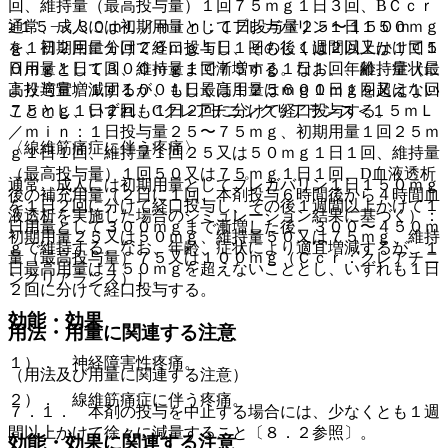
回、維持量（最高投与量）１回７５ｍｇ１日３回、BＣｃｒ
≧１５−＜３０ｍＬ／ｍｉｎ：１日投与量２５〜１５０ｍ
通常、成人には初期用量としてプレガバリン１日１５０ｍｇ
ｇ、初期用量１回２５ｍｇ１日１回もしくは２回又は１回５
を１日２回に分けて経口投与し、その後１週間以上かけて１
０ｍｇ１日１回、維持量１回７５ｍｇ１日１回、維持量（最
日用量として３００ｍｇまで漸増する。なお、年齢、症状に
高投与量）１回１００もしくは１２５ｍｇ１日１回又は１回
より適宜増減するが、１日最高用量は６００ｍｇを超えない
７５ｍｇ１日２回、Cクレアチニンクリアランス＜１５ｍＬ
こととし、いずれも１日２回に分けて経口投与する。
／ｍｉｎ：１日投与量２５〜７５ｍｇ、初期用量１回２５ｍ
〈線維筋痛症に伴う疼痛〉
ｇ１日１回、維持量１回２５又は５０ｍｇ１日１回、維持量
（最高投与量）１回５０又は７５ｍｇ１日１回、D血液透析
通常、成人には初期用量としてプレガバリン１日１５０ｍｇ
後の補充用量（２日に１回、本剤投与６時間後から４時間血
を１日２回に分けて経口投与し、その後１週間以上かけて１
液透析を実施した場合のシミュレーション結果に基づく）：
日用量として３００ｍｇまで漸増した後、３００〜４５０ｍ
初期用量２５又は５０ｍｇ、維持量５０又は７５ｍｇ、維持
ｇで維持する。なお、年齢、症状により適宜増減するが、１
量（最高投与量）７５又は１００ｍｇ（Ｃｃｒ：クレアチニ
日最高用量は４５０ｍｇを超えないこととし、いずれも１日
ンクリアランス）］。
２回に分けて経口投与する。
効能・効果
用法・用量に関連する注意
１）． 神経障害性疼痛。
（用法及び用量に関連する注意）
２）． 線維筋痛症に伴う疼痛。
７．１． 本剤の投与を中止する場合には、少なくとも１週
間以上かけて徐々に減量すること〔８．２参照〕。
効能・効果に関連する注意