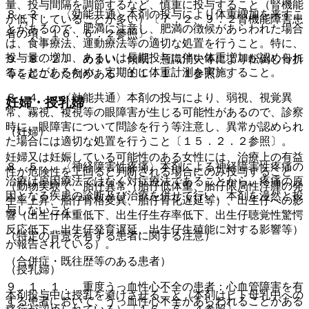
量、投与間隔を調節するなど、慎重に投与すること（腎機能
８．３． 〈効能共通〉本剤の投与により体重増加を来すこ
が低下していることが多い）〔７．２、９．２腎機能障害患
とがあるので、肥満に注意し、肥満の徴候があらわれた場合
者の項、１６．６．２参照〕。
は、食事療法、運動療法等の適切な処置を行うこと。特に、
投与量の増加、あるいは長期投与に伴い体重増加が認められ
９．８．２． めまい、傾眠、意識消失等により転倒し骨折
ることがあるため、定期的に体重計測を実施すること。
等を起こした例がある〔１１．１．１参照〕。
８．４． 〈効能共通〉本剤の投与により、弱視、視覚異
妊婦・授乳婦
常、霧視、複視等の眼障害が生じる可能性があるので、診察
時に、眼障害について問診を行う等注意し、異常が認められ
（妊婦）
た場合には適切な処置を行うこと〔１５．２．２参照〕。
妊婦又は妊娠している可能性のある女性には、治療上の有益
８．５． 〈神経障害性疼痛〉本剤による神経障害性疼痛の
性が危険性を上回ると判断される場合にのみ投与すること
治療は原因療法ではなく対症療法であることから、疼痛の原
（動物実験で、胎仔異常（胎仔低体重、胎仔限局性浮腫の発
因となる疾患の診断及び治療を併せて行い、本剤を漫然と投
生率上昇、胎仔骨格変異、胎仔骨化遅延等）、出生仔への影
与しないこと。
響（出生仔体重低下、出生仔生存率低下、出生仔聴覚性驚愕
反応低下、出生仔発育遅延、出生仔生殖能に対する影響等）
（特定の背景を有する患者に関する注意）
が報告されている）。
（合併症・既往歴等のある患者）
（授乳婦）
９．１．１． 重度うっ血性心不全の患者：心血管障害を有
本剤投与中は授乳を避けさせること（本剤はヒト母乳中への
する患者において、うっ血性心不全があらわれることがある