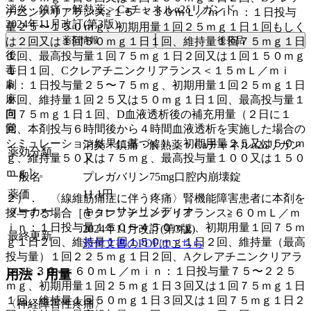
消炎・鎮痛・解熱薬 > Caチャネルα2δリガンド
チニンクリアランス≧１５−＜３０ｍＬ／ｍｉｎ：１日投与
2024年11月改訂(第3版)
量２５〜１５０ｍｇ、初期用量１回２５ｍｇ１日１回もしく
薬剤情報
後発品
は２回又は１回５０ｍｇ１日１回、維持量１回７５ｍｇ１日
後
１回、最高投与量１回７５ｍｇ１日２回又は１回１５０ｍｇ
毒
１日１回、Cクレアチニンクリアランス＜１５ｍＬ／ｍｉ
劇
ｎ：１日投与量２５〜７５ｍｇ、初期用量１回２５ｍｇ１日
麻
１回、維持量１回２５又は５０ｍｇ１日１回、最高投与量１
向
回７５ｍｇ１日１回、D血液透析後の補充用量（２日に１
覚
回、本剤投与６時間後から４時間血液透析を実施した場合の
シミュレーション結果に基づく）：初期用量２５又は５０ｍ
消炎・鎮痛・解熱薬 > Caチャネルα2δリガン
薬効分類
ｇ、維持量５０又は７５ｍｇ、最高投与量１００又は１５０
ド
ｍｇ］。
一般名
プレガバリン75mg口腔内崩壊錠
薬価
11.1
円
２）． 〈線維筋痛症に伴う疼痛〉腎機能障害患者に本剤を
メーカー
キョーリンリメディオ
投与する場合［@クレアチニンクリアランス≧６０ｍＬ／ｍ
ｉｎ：１日投与量１５０〜４５０ｍｇ、初期用量１回７５ｍ
2024年11月改訂(第3版)
最終更新
ｇ１日２回、維持量１回１５０ｍｇ１日２回、維持量（最高
添付文書のPDFはこちら
投与量）１回２２５ｍｇ１日２回、Aクレアチニンクリアラ
ンス≧３０−＜６０ｍＬ／ｍｉｎ：１日投与量７５〜２２５
用法・用量
ｍｇ、初期用量１回２５ｍｇ１日３回又は１回７５ｍｇ１日
１回、維持量１回５０ｍｇ１日３回又は１回７５ｍｇ１日２
〈神経障害性疼痛〉