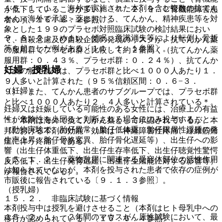
１５．１．１． 海外で実施された本剤を含む複数の抗てん
が低下していることが多い）〔７．２、９．２腎機能障害患
かん＜海外で承認＞薬における、てんかん、精神疾患等を対
者の項、１６．６．２参照〕。
象とした１９９のプラセボ対照臨床試験の検討結果におい
９．８．２． めまい、傾眠、意識消失等により転倒し骨折
て、自殺念慮及び自殺企図の発現のリスクが、抗てんかん薬
等を起こした例がある〔１１．１．１参照〕。
の服用群でプラセボ群と比較して約２倍高く（抗てんかん薬
服用群：０．４３％、プラセボ群：０．２４％）、抗てんか
妊婦・授乳婦
ん薬の服用群では、プラセボ群と比べ１０００人あたり１．
９人多いと計算された（９５％信頼区間：０．６−３．
（妊婦）
９）。また、てんかん患者のサブグループでは、プラセボ群
と比べ１０００人あたり２．４人多いと計算されている＊。
妊婦又は妊娠している可能性のある女性には、治療上の有益
性が危険性を上回ると判断される場合にのみ投与すること
＊）本剤は海外で抗てんかん薬として承認されているが、本
（動物実験で、胎仔異常（胎仔低体重、胎仔限局性浮腫の発
邦における本剤の効能・効果は「神経障害性疼痛、線維筋痛
生率上昇、胎仔骨格変異、胎仔骨化遅延等）、出生仔への影
症に伴う疼痛」である。
響（出生仔体重低下、出生仔生存率低下、出生仔聴覚性驚愕
１５．１．２． 薬物乱用に関連する受容体部位の活性作用
反応低下、出生仔発育遅延、出生仔生殖能に対する影響等）
は知られていないが、本剤を投与された患者で依存の症例が
が報告されている）。
市販後に報告されている〔９．１．３参照〕。
（授乳婦）
１５．２． 非臨床試験に基づく情報
本剤投与中は授乳を避けさせること（本剤はヒト母乳中への
１５．２．１． ２年間のマウスがん原性試験において、最
移行が認められている）〔１６．６．４参照〕。