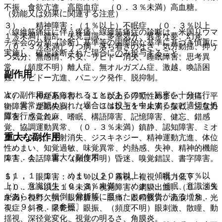
不振、食欲亢進、高脂血症、（０．３％未満）高血糖。
（効能又は効果に関連する注意）
３）． 精神障害：（１％以上）不眠症、（０．３％以上
〈線維筋痛症に伴う疼痛〉線維筋痛症の診断は、米国リウマ
１％未満）錯乱、失見当識、多幸気分、異常な夢、幻覚、
チ学会の分類（診断）基準等の国際的な基準に基づき慎重に
（０．３％未満）うつ病、落ち着きのなさ、気分動揺、抑う
実施し、確定診断された場合にのみ投与すること。
つ気分、無感情、不安、リビドー消失、睡眠障害、思考異
常、（頻度不明）離人症、無オルガズム症、激越、喚語困
副作用
難、リビドー亢進、パニック発作、脱抑制。
次の副作用があらわれることがあるので、観察を十分に行
４）． 神経系障害：（１％以上）浮動性めまい、頭痛、平
い、異常が認められた場合には投与を中止するなど適切な処
衡障害、運動失調、（０．３％以上１％未満）振戦、注意力
置を行うこと。
障害、感覚鈍麻、嗜眠、構語障害、記憶障害、健忘、錯感
覚、協調運動異常、（０．３％未満）鎮静、認知障害、ミオ
重大な副作用
クローヌス、反射消失、ジスキネジー、精神運動亢進、体位
性めまい、知覚過敏、味覚異常、灼熱感、失神、精神的機能
１１．１． 重大な副作用
障害、会話障害、（頻度不明）昏迷、嗅覚錯誤、書字障害。
１１．１．１． めまい（２０％以上）、傾眠（２０％以
５）． 眼障害：（１％以上）霧視、複視、視力低下、
上）、意識消失（０．３％未満）：めまい、傾眠、意識消失
（０．３％以上１％未満）視覚障害、網膜出血、（０．３％
があらわれ、転倒し骨折等に至ったとの報告がある〔８．
未満）視野欠損、眼部腫脹、眼痛、眼精疲労、流涙増加、光
１、９．８．２参照〕。
視症、斜視、眼乾燥、眼振、（頻度不明）眼刺激、散瞳、動
揺視、深径覚変化、視覚の明るさ、角膜炎。