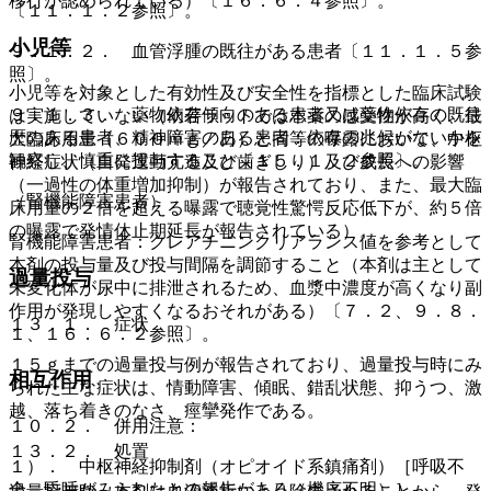
移行が認められている）〔１６．６．４参照〕。
〔１１．１．２参照〕。
小児等
９．１．２． 血管浮腫の既往がある患者〔１１．１．５参
照〕。
小児等を対象とした有効性及び安全性を指標とした臨床試験
９．１．３． 薬物依存傾向のある患者又は薬物依存の既往
は実施していない（幼若ラットでは本薬の感受性が高く、最
歴のある患者、精神障害のある患者：依存の兆候がないかを
大臨床用量（６００ｍｇ／日）と同等の曝露において、中枢
観察し、慎重に投与すること〔１５．１．２参照〕。
神経症状（自発運動亢進及び歯ぎしり）及び成長への影響
（一過性の体重増加抑制）が報告されており、また、最大臨
（腎機能障害患者）
床用量の２倍を超える曝露で聴覚性驚愕反応低下が、約５倍
の曝露で発情休止期延長が報告されている）。
腎機能障害患者：クレアチニンクリアランス値を参考として
本剤の投与量及び投与間隔を調節すること（本剤は主として
過量投与
未変化体が尿中に排泄されるため、血漿中濃度が高くなり副
作用が発現しやすくなるおそれがある）〔７．２、９．８．
１３．１． 症状
１、１６．６．２参照〕。
１５ｇまでの過量投与例が報告されており、過量投与時にみ
相互作用
られた主な症状は、情動障害、傾眠、錯乱状態、抑うつ、激
越、落ち着きのなさ、痙攣発作である。
１０．２． 併用注意：
１３．２． 処置
１）． 中枢神経抑制剤（オピオイド系鎮痛剤）［呼吸不
全、昏睡がみられたとの報告がある（機序不明）］。