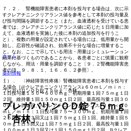
７．２． 腎機能障害患者に本剤を投与する場合は、次に示
すクレアチニンクリアランス値を参考として本剤の投与量及
び投与間隔を調節すること（また、血液透析を受けている患
者では、クレアチニンクリアランス値に応じた１日用量に加
えて、血液透析を実施した後に本剤の追加投与を行うこ
と）、複数の用量が設定されている場合には、低用量から開
始し、忍容性が確認され、効果不十分な場合に増量するこ
と。なお、ここで示している用法・用量はシミュレーション
ホーム
結果に基づくものであることから、各患者ごとに慎重に観察
しながら、用法・用量を調節すること〔９．２腎機能障害患
者の項、９．８．１、１６．６．２参照〕。
薬剤情報
１）． 〈神経障害性疼痛〉腎機能障害患者に本剤を投与す
る場合［@クレアチニンクリアランス≧６０ｍＬ／ｍｉｎ：
プレガバリンＯＤ錠７５ｍｇ「杏林」
１日投与量１５０〜６００ｍｇ、初期用量１回７５ｍｇ１日
２回、維持量１回１５０ｍｇ１日２回、最高投与量１回３０
プレガバリンＯＤ錠７５ｍｇ
０ｍｇ１日２回、Aクレアチニンクリアランス≧３０−＜６０
ｍＬ／ｍｉｎ：１日投与量７５〜３００ｍｇ、初期用量１回
「杏林」
２５ｍｇ１日３回又は１回７５ｍｇ１日１回、維持量１回５
０ｍｇ１日３回又は１回７５ｍｇ１日２回、最高投与量１回
１００ｍｇ１日３回又は１回１５０ｍｇ１日２回、Bクレア