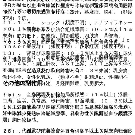
肺炎が疑われた場合には投与を中止し、副腎皮質ホルモン剤
（０．３％以上１％未満）皮膚そう痒症、湿疹、眼窩周囲浮
の投与等の適切な処置を行うこと）。
腫、（０．３％未満）多汗症、冷汗、蕁麻疹、脱毛、（頻度
不明）丘疹。
１１．１．８． ショック（頻度不明）、アナフィラキシー
（０．１％未満）。
１２）． 筋骨格系及び結合組織障害：（０．３％以上１％
未満）筋力低下、筋痙縮、関節腫脹、四肢痛、背部痛、
１１．１．９． 皮膚粘膜眼症候群（Ｓｔｅｖｅｎｓ−Ｊｏ
（０．３％未満）筋肉痛、重感、関節痛、筋骨格硬直。
ｈｎｓｏｎ症候群）（頻度不明）、多形紅斑（頻度不明）。
１３）． 腎及び尿路障害：（０．３％以上１％未満）尿失
１１．１．１０． 劇症肝炎（頻度不明）、肝機能障害
禁、排尿困難、（０．３％未満）尿閉、（頻度不明）乏尿。
（０．４％）：劇症肝炎、ＡＳＴ上昇、ＡＬＴ上昇等を伴う
肝機能障害があらわれることがある。
１４）． 生殖系及び乳房障害：（０．３％未満）乳房痛、
勃起不全、女性化乳房、（頻度不明）射精遅延、性機能不
その他の副作用
全、無月経、乳房分泌、月経困難症、乳房肥大。
１５）． 全身障害及び投与局所様態：（１％以上）浮腫、
１１．２． その他の副作用
口渇、疲労、異常感、歩行障害、顔面浮腫、（０．３％以上
１）． 血液及びリンパ系障害：（０．３％以上１％未満）
１％未満）無力症、疼痛、圧痕浮腫、倦怠感、胸痛、（０．
好中球減少症、白血球減少症、（０．３％未満）血小板減少
３％未満）発熱、冷感、悪寒、易刺激性、酩酊感、（頻度不
症。
明）胸部絞扼感。
２）． 代謝及び栄養障害：（０．３％以上１％未満）食欲
１６）． 傷害、中毒及び処置合併症：（１％以上）転倒・