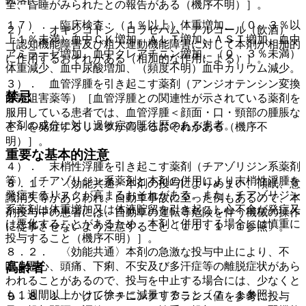
全、昏睡がみられたとの報告がある（機序不明）］。
１７）． 臨床検査：（１％以上）体重増加、（０．３％以
２）． オキシコドン、ロラゼパム、アルコール（飲酒）
上１％未満）血中ＣＫ増加、ＡＬＴ増加、ＡＳＴ増加、血中
［認知機能障害及び粗大運動機能障害に対して本剤が相加的
アミラーゼ増加、血中クレアチニン増加、（０．３％未満）
に作用するおそれがある（相加的な作用による）］。
体重減少、血中尿酸増加、（頻度不明）血中カリウム減少。
３）． 血管浮腫を引き起こす薬剤（アンジオテンシン変換
禁忌
酵素阻害薬等）［血管浮腫との関連性が示されている薬剤を
服用している患者では、血管浮腫＜顔面・口・頸部の腫脹な
本剤の成分に対し過敏症の既往歴のある患者。
ど＞を発症するリスクが高まるおそれがある（機序不
明）］。
重要な基本的注意
４）． 末梢性浮腫を引き起こす薬剤（チアゾリジン系薬剤
等）［チアゾリジン系薬剤と本剤の併用により末梢性浮腫を
８．１． 〈効能共通〉本剤の投与によりめまい、傾眠、意
発症するリスクが高まるおそれがある。また、チアゾリジン
識消失等があらわれ、自動車事故に至った例もあるので、本
系薬剤は体重増加又は体液貯留を引き起こし心不全が発症又
剤投与中の患者には、自動車の運転等危険を伴う機械の操作
は悪化することがあるため、本剤と併用する場合には慎重に
に従事させないよう注意すること〔１１．１．１参照〕。
投与すること（機序不明）］。
８．２． 〈効能共通〉本剤の急激な投与中止により、不
眠、悪心、頭痛、下痢、不安及び多汗症等の離脱症状があら
高齢者
われることがあるので、投与を中止する場合には、少なくと
も１週間以上かけて徐々に減量すること〔７．１参照〕。
９．８．１． クレアチニンクリアランス値を参考に投与