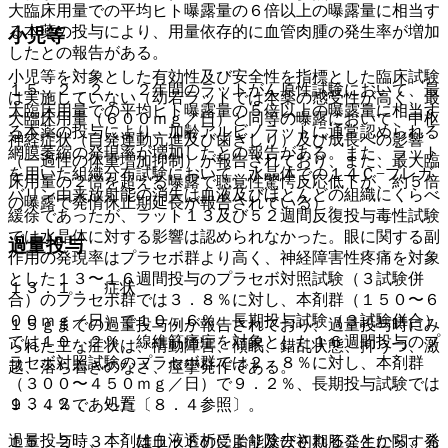
大臨床用量での平均ヒト曝露量の６倍以上の曝露量に相当す
る本薬の投与により、用量依存的に血管肉腫の発生率が増加
小児等
したとの報告がある。
小児等を対象とした有効性及び安全性を指標とした臨床試験
１５．２．２． ２年間のラットがん原性試験において、最
は実施していない（幼若ラットでは本薬の感受性が高く、最
大臨床用量での平均ヒト曝露量の５倍以上の曝露量に相当す
大臨床用量（６００ｍｇ／日）と同等の曝露において、中枢
る本薬の投与により、加齢アルビノラットに通常認められる
神経症状（自発運動亢進及び歯ぎしり）及び成長への影響
網膜萎縮の発現率が増加したとの報告がある。また、ラット
（一過性の体重増加抑制）が報告されており、また、最大臨
を用いた組織分布試験において、水晶体での１４Ｃ−プレガ
床用量の２倍を超える曝露で聴覚性驚愕反応低下が、約５倍
バリン由来放射能の消失は血液及びほとんどの組織にくらべ
の曝露で発情休止期延長が報告されている）。
緩徐であったが、ラット１３及び５２週間反復投与毒性試験
では水晶体に対する影響は認められなかった。眼に関する副
過量投与
作用の発現率はプラセボ群より高く、神経障害性疼痛を対象
とした１３〜１６週間投与のプラセボ対照試験（３試験併
１３．１． 症状
合）のプラセボ群では３．８％に対し、本剤群（１５０〜６
００ｍｇ／日）で１０．６％、長期投与試験（３試験併合）
１５ｇまでの過量投与例が報告されており、過量投与時にみ
では１０．２％、線維筋痛症を対象とした１６週間投与のプ
られた主な症状は、情動障害、傾眠、錯乱状態、抑うつ、激
ラセボ対照試験のプラセボ群では２．８％に対し、本剤群
越、落ち着きのなさ、痙攣発作である。
（３００〜４５０ｍｇ／日）で９．２％、長期投与試験では
１３．２． 処置
９．４％であった〔８．４参照〕。
過量投与時、本剤は血液透析により除去されることから、発
１５．２．３． 雄ラットの受胎能及び初期胚発生に関する