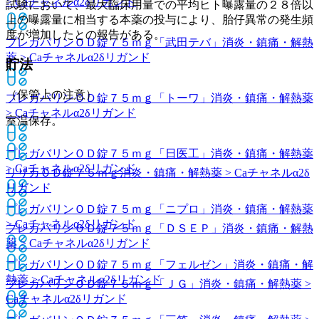
> Caチャネルα2δリガンド
試験において、最大臨床用量での平均ヒト曝露量の２８倍以
上の曝露量に相当する本薬の投与により、胎仔異常の発生頻
度が増加したとの報告がある。
プレガバリンＯＤ錠７５ｍｇ「武田テバ」
消炎・鎮痛・解熱
薬 > Caチャネルα2δリガンド
貯法
（保管上の注意）
プレガバリンＯＤ錠７５ｍｇ「トーワ」
消炎・鎮痛・解熱薬
> Caチャネルα2δリガンド
室温保存。
プレガバリンＯＤ錠７５ｍｇ「日医工」
消炎・鎮痛・解熱薬
> Caチャネルα2δリガンド
リリカＯＤ錠７５ｍｇ
消炎・鎮痛・解熱薬 > Caチャネルα2δ
リガンド
プレガバリンＯＤ錠７５ｍｇ「ニプロ」
消炎・鎮痛・解熱薬
> Caチャネルα2δリガンド
プレガバリンＯＤ錠７５ｍｇ「ＤＳＥＰ」
消炎・鎮痛・解熱
薬 > Caチャネルα2δリガンド
プレガバリンＯＤ錠７５ｍｇ「フェルゼン」
消炎・鎮痛・解
熱薬 > Caチャネルα2δリガンド
プレガバリンＯＤ錠７５ｍｇ「ＪＧ」
消炎・鎮痛・解熱薬 >
Caチャネルα2δリガンド