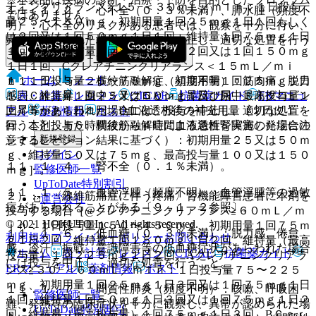
チニンクリアランス≧１５−＜３０ｍＬ／ｍｉｎ：１日投与
１１．１．２． 心不全（０．３％未満）、肺水腫（頻度不
ではありません。
量２５〜１５０ｍｇ、初期用量１回２５ｍｇ１日１回もしく
明）：心不全のリスクがある患者では、観察を十分に行い、
は２回又は１回５０ｍｇ１日１回、維持量１回７５ｍｇ１日
異常が認められた場合には投与を中止し、適切な処置を行う
１回、最高投与量１回７５ｍｇ１日２回又は１回１５０ｍｇ
こと〔９．１．１参照〕。
１日１回、Cクレアチニンクリアランス＜１５ｍＬ／ｍｉ
ホーム
ノート
ｎ：１日投与量２５〜７５ｍｇ、初期用量１回２５ｍｇ１日
１１．１．３． 横紋筋融解症（頻度不明）：筋肉痛、脱力
１回、維持量１回２５又は５０ｍｇ１日１回、最高投与量１
表・計算
レジメン
CTCAE
抗菌薬ガイド
ERマニュ
感、ＣＫ上昇、血中ミオグロビン上昇及び尿中ミオグロビン
回７５ｍｇ１日１回、D血液透析後の補充用量（２日に１
上昇等があらわれた場合には、投与を中止し、適切な処置を
アル
薬剤情報
ポスト
回、本剤投与６時間後から４時間血液透析を実施した場合の
行うこと。また、横紋筋融解症による急性腎障害の発症に注
新規登録
シミュレーション結果に基づく）：初期用量２５又は５０ｍ
意すること。
ログイン
ｇ、維持量５０又は７５ｍｇ、最高投与量１００又は１５０
１１．１．４． 腎不全（０．１％未満）。
監修医師一覧
ｍｇ］。
UpToDate特別割引
１１．１．５． 血管浮腫（頻度不明）：血管浮腫等の過敏
２）． 〈線維筋痛症に伴う疼痛〉腎機能障害患者に本剤を
運営会社
症があらわれることがある〔９．１．２参照〕。
投与する場合［@クレアチニンクリアランス≧６０ｍＬ／ｍ
© 2021 HOKUTO Inc. All rights reserved.
ｉｎ：１日投与量１５０〜４５０ｍｇ、初期用量１回７５ｍ
１１．１．６． 低血糖（０．３％未満）：脱力感、倦怠
利用規約
プライバシーポリシー
お問い合わせ
ｇ１日２回、維持量１回１５０ｍｇ１日２回、維持量（最高
感、冷汗、振戦、意識障害等の低血糖症状があらわれた場合
ホーム
表・計算
レジメン
CTCAE
抗菌薬ガイド
投与量）１回２２５ｍｇ１日２回、Aクレアチニンクリアラ
には投与を中止し、適切な処置を行うこと。
ERマニュアル
薬剤情報
ポスト
ンス≧３０−＜６０ｍＬ／ｍｉｎ：１日投与量７５〜２２５
ｍｇ、初期用量１回２５ｍｇ１日３回又は１回７５ｍｇ１日
１１．１．７． 間質性肺炎（頻度不明）：咳嗽、呼吸困
監修医師一覧
１回、維持量１回５０ｍｇ１日３回又は１回７５ｍｇ１日２
難、発熱等の臨床症状を十分に観察し、異常が認められた場
UpToDate特別割引
回、維持量（最高投与量）１回７５ｍｇ１日３回、BＣｃｒ