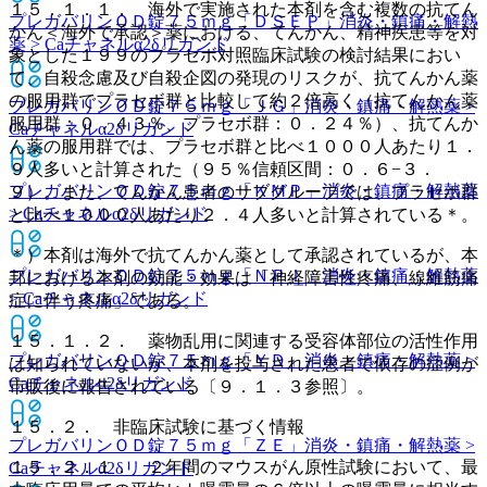
１５．１．１． 海外で実施された本剤を含む複数の抗てん
プレガバリンＯＤ錠７５ｍｇ「ＤＳＥＰ」
消炎・鎮痛・解熱
かん＜海外で承認＞薬における、てんかん、精神疾患等を対
薬 > Caチャネルα2δリガンド
象とした１９９のプラセボ対照臨床試験の検討結果におい
て、自殺念慮及び自殺企図の発現のリスクが、抗てんかん薬
の服用群でプラセボ群と比較して約２倍高く（抗てんかん薬
プレガバリンＯＤ錠７５ｍｇ「ＪＧ」
消炎・鎮痛・解熱薬 >
服用群：０．４３％、プラセボ群：０．２４％）、抗てんか
Caチャネルα2δリガンド
ん薬の服用群では、プラセボ群と比べ１０００人あたり１．
９人多いと計算された（９５％信頼区間：０．６−３．
プレガバリンＯＤ錠７５ｍｇ「ＫＭＰ」
消炎・鎮痛・解熱薬
９）。また、てんかん患者のサブグループでは、プラセボ群
> Caチャネルα2δリガンド
と比べ１０００人あたり２．４人多いと計算されている＊。
＊）本剤は海外で抗てんかん薬として承認されているが、本
プレガバリンＯＤ錠７５ｍｇ「ＮＰＩ」
消炎・鎮痛・解熱薬
邦における本剤の効能・効果は「神経障害性疼痛、線維筋痛
> Caチャネルα2δリガンド
症に伴う疼痛」である。
１５．１．２． 薬物乱用に関連する受容体部位の活性作用
プレガバリンＯＤ錠７５ｍｇ「ＹＤ」
消炎・鎮痛・解熱薬 >
は知られていないが、本剤を投与された患者で依存の症例が
Caチャネルα2δリガンド
市販後に報告されている〔９．１．３参照〕。
１５．２． 非臨床試験に基づく情報
プレガバリンＯＤ錠７５ｍｇ「ＺＥ」
消炎・鎮痛・解熱薬 >
１５．２．１． ２年間のマウスがん原性試験において、最
Caチャネルα2δリガンド