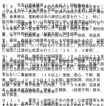
６）． 耳及び迷路障害：（１％以上）回転性めまい、
８．３． 〈効能共通〉本剤の投与により体重増加を来すこ
（０．３％以上１％未満）耳鳴、（０．３％未満）聴覚過
とがあるので、肥満に注意し、肥満の徴候があらわれた場合
敏。
は、食事療法、運動療法等の適切な処置を行うこと。特に、
投与量の増加、あるいは長期投与に伴い体重増加が認められ
７）． 心臓障害：（０．３％以上１％未満）動悸、（０．
ることがあるため、定期的に体重計測を実施すること。
３％未満）第一度房室ブロック、頻脈、洞性不整脈、洞性徐
脈、心室性期外収縮、（頻度不明）洞性頻脈。
８．４． 〈効能共通〉本剤の投与により、弱視、視覚異
常、霧視、複視等の眼障害が生じる可能性があるので、診察
８）． 血管障害：（０．３％以上１％未満）高血圧、低血
時に、眼障害について問診を行う等注意し、異常が認められ
圧、ほてり。
た場合には適切な処置を行うこと〔１５．２．２参照〕。
９）． 呼吸器、胸郭及び縦隔障害：（０．３％以上１％未
８．５． 〈神経障害性疼痛〉本剤による神経障害性疼痛の
満）呼吸困難、（０．３％未満）鼻咽頭炎、咳嗽、いびき、
治療は原因療法ではなく対症療法であることから、疼痛の原
鼻出血、鼻炎、（頻度不明）鼻乾燥、鼻閉、咽喉絞扼感。
因となる疾患の診断及び治療を併せて行い、本剤を漫然と投
与しないこと。
１０）． 胃腸障害：（１％以上）便秘、悪心、下痢、腹
痛、嘔吐、（０．３％以上１％未満）腹部膨満、消化不良、
（特定の背景を有する患者に関する注意）
鼓腸、胃炎、胃不快感、口内炎、（０．３％未満）流涎過
多、胃食道逆流性疾患、膵炎、舌腫脹、（頻度不明）腹水、
（合併症・既往歴等のある患者）
嚥下障害。
９．１．１． 重度うっ血性心不全の患者：心血管障害を有
１１）． 皮膚及び皮下組織障害：（１％以上）発疹、
する患者において、うっ血性心不全があらわれることがある