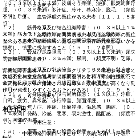
（０．３％以上１％未満）皮膚そう痒症、湿疹、眼窩周囲浮
〔１１．１．２参照〕。
腫、（０．３％未満）多汗症、冷汗、蕁麻疹、脱毛、（頻度
不明）丘疹。
９．１．２． 血管浮腫の既往がある患者〔１１．１．５参
照〕。
１２）． 筋骨格系及び結合組織障害：（０．３％以上１％
未満）筋力低下、筋痙縮、関節腫脹、四肢痛、背部痛、
９．１．３． 薬物依存傾向のある患者又は薬物依存の既往
（０．３％未満）筋肉痛、重感、関節痛、筋骨格硬直。
歴のある患者、精神障害のある患者：依存の兆候がないかを
観察し、慎重に投与すること〔１５．１．２参照〕。
１３）． 腎及び尿路障害：（０．３％以上１％未満）尿失
禁、排尿困難、（０．３％未満）尿閉、（頻度不明）乏尿。
（腎機能障害患者）
１４）． 生殖系及び乳房障害：（０．３％未満）乳房痛、
腎機能障害患者：クレアチニンクリアランス値を参考として
勃起不全、女性化乳房、（頻度不明）射精遅延、性機能不
本剤の投与量及び投与間隔を調節すること（本剤は主として
全、無月経、乳房分泌、月経困難症、乳房肥大。
未変化体が尿中に排泄されるため、血漿中濃度が高くなり副
作用が発現しやすくなるおそれがある）〔７．２、９．８．
１５）． 全身障害及び投与局所様態：（１％以上）浮腫、
１、１６．６．２参照〕。
口渇、疲労、異常感、歩行障害、顔面浮腫、（０．３％以上
１％未満）無力症、疼痛、圧痕浮腫、倦怠感、胸痛、（０．
相互作用
３％未満）発熱、冷感、悪寒、易刺激性、酩酊感、（頻度不
明）胸部絞扼感。
１０．２． 併用注意：
１６）． 傷害、中毒及び処置合併症：（１％以上）転倒・
１）． 中枢神経抑制剤（オピオイド系鎮痛剤）［呼吸不
転落。