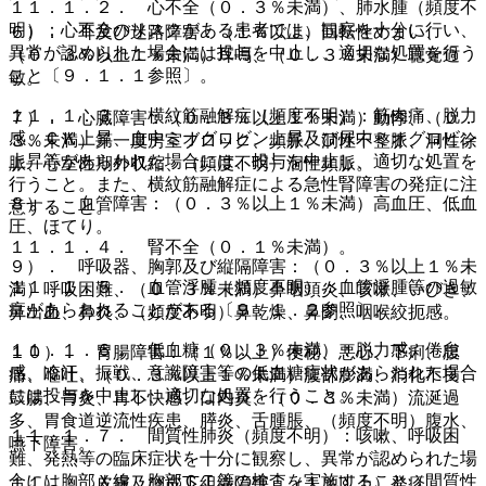
１１．１．２． 心不全（０．３％未満）、肺水腫（頻度不
明）：心不全のリスクがある患者では、観察を十分に行い、
６）． 耳及び迷路障害：（１％以上）回転性めまい、
異常が認められた場合には投与を中止し、適切な処置を行う
（０．３％以上１％未満）耳鳴、（０．３％未満）聴覚過
こと〔９．１．１参照〕。
敏。
１１．１．３． 横紋筋融解症（頻度不明）：筋肉痛、脱力
７）． 心臓障害：（０．３％以上１％未満）動悸、（０．
感、ＣＫ上昇、血中ミオグロビン上昇及び尿中ミオグロビン
３％未満）第一度房室ブロック、頻脈、洞性不整脈、洞性徐
上昇等があらわれた場合には、投与を中止し、適切な処置を
脈、心室性期外収縮、（頻度不明）洞性頻脈。
行うこと。また、横紋筋融解症による急性腎障害の発症に注
８）． 血管障害：（０．３％以上１％未満）高血圧、低血
意すること。
圧、ほてり。
１１．１．４． 腎不全（０．１％未満）。
９）． 呼吸器、胸郭及び縦隔障害：（０．３％以上１％未
１１．１．５． 血管浮腫（頻度不明）：血管浮腫等の過敏
満）呼吸困難、（０．３％未満）鼻咽頭炎、咳嗽、いびき、
症があらわれることがある〔９．１．２参照〕。
鼻出血、鼻炎、（頻度不明）鼻乾燥、鼻閉、咽喉絞扼感。
１１．１．６． 低血糖（０．３％未満）：脱力感、倦怠
１０）． 胃腸障害：（１％以上）便秘、悪心、下痢、腹
感、冷汗、振戦、意識障害等の低血糖症状があらわれた場合
痛、嘔吐、（０．３％以上１％未満）腹部膨満、消化不良、
には投与を中止し、適切な処置を行うこと。
鼓腸、胃炎、胃不快感、口内炎、（０．３％未満）流涎過
多、胃食道逆流性疾患、膵炎、舌腫脹、（頻度不明）腹水、
１１．１．７． 間質性肺炎（頻度不明）：咳嗽、呼吸困
嚥下障害。
難、発熱等の臨床症状を十分に観察し、異常が認められた場
合には胸部Ｘ線、胸部ＣＴ等の検査を実施すること（間質性
１１）． 皮膚及び皮下組織障害：（１％以上）発疹、