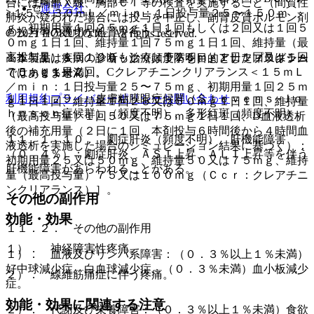
合には胸部Ｘ線、胸部ＣＴ等の検査を実施すること（間質性
運営会社
≧１５−＜３０ｍＬ／ｍｉｎ：１日投与量２５〜１５０ｍ
肺炎が疑われた場合には投与を中止し、副腎皮質ホルモン剤
ｇ、初期用量１回２５ｍｇ１日１回もしくは２回又は１回５
の投与等の適切な処置を行うこと）。
© 2021 HOKUTO Inc. All rights reserved.
０ｍｇ１日１回、維持量１回７５ｍｇ１日１回、維持量（最
高投与量）１回１００もしくは１２５ｍｇ１日１回又は１回
※本製品は疾病の診断・治療・予防を目的としたプログラム
１１．１．８． ショック（頻度不明）、アナフィラキシー
７５ｍｇ１日２回、Cクレアチニンクリアランス＜１５ｍＬ
ではありません。
（０．１％未満）。
／ｍｉｎ：１日投与量２５〜７５ｍｇ、初期用量１回２５ｍ
利用規約
プライバシーポリシー
お問い合わせ
１１．１．９． 皮膚粘膜眼症候群（Ｓｔｅｖｅｎｓ−Ｊｏ
ｇ１日１回、維持量１回２５又は５０ｍｇ１日１回、維持量
ｈｎｓｏｎ症候群）（頻度不明）、多形紅斑（頻度不明）。
（最高投与量）１回５０又は７５ｍｇ１日１回、D血液透析
後の補充用量（２日に１回、本剤投与６時間後から４時間血
１１．１．１０． 劇症肝炎（頻度不明）、肝機能障害
液透析を実施した場合のシミュレーション結果に基づく）：
（０．４％）：劇症肝炎、ＡＳＴ上昇、ＡＬＴ上昇等を伴う
初期用量２５又は５０ｍｇ、維持量５０又は７５ｍｇ、維持
肝機能障害があらわれることがある。
量（最高投与量）７５又は１００ｍｇ（Ｃｃｒ：クレアチニ
ンクリアランス）］。
その他の副作用
効能・効果
１１．２． その他の副作用
１）． 神経障害性疼痛。
１）． 血液及びリンパ系障害：（０．３％以上１％未満）
好中球減少症、白血球減少症、（０．３％未満）血小板減少
２）． 線維筋痛症に伴う疼痛。
症。
効能・効果に関連する注意
２）． 代謝及び栄養障害：（０．３％以上１％未満）食欲