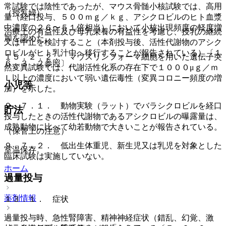
常試験では陰性であったが、マウス骨髄小核試験では、高用
（授乳婦）
量（経口投与、５００ｍｇ／ｋｇ、アシクロビルのヒト血漿
中濃度の２６〜５１倍相当）において小核出現頻度の軽度増
治療上の有益性及び母乳栄養の有益性を考慮し、授乳の継続
加を認めた。
又は中止を検討すること（本剤投与後、活性代謝物のアシク
ロビルがヒト乳汁中へ移行することが報告されている）〔１
１５．２．２． マウスリンフォーマ細胞を用いた遺伝子突
６．３．２参照〕。
然変異試験では、代謝活性化系の存在下で１０００μｇ／ｍ
Ｌ以上の濃度において弱い遺伝毒性（変異コロニー頻度の増
小児等
加）を示した。
９．７．１． 動物実験（ラット）でバラシクロビルを経口
貯法
投与したときの活性代謝物であるアシクロビルの曝露量は、
成熟動物に比べて幼若動物で大きいことが報告されている。
（保管上の注意）
９．７．２． 低出生体重児、新生児又は乳児を対象とした
室温保存。
臨床試験は実施していない。
ホーム
過量投与
薬剤情報
１３．１． 症状
過量投与時、急性腎障害、精神神経症状（錯乱、幻覚、激