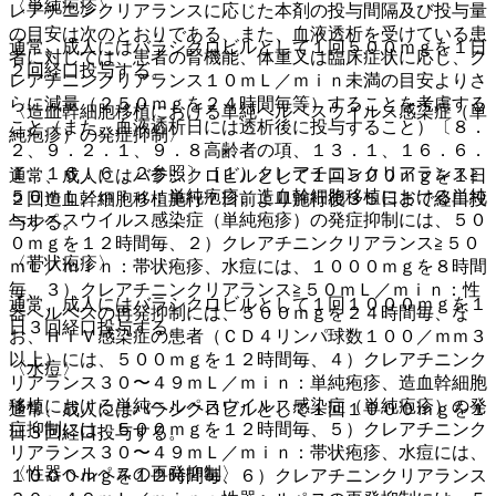
〈単純疱疹〉
レアチニンクリアランスに応じた本剤の投与間隔及び投与量
の目安は次のとおりである、また、血液透析を受けている患
通常、成人にはバラシクロビルとして１回５００ｍｇを１日
者に対しては、患者の腎機能、体重又は臨床症状に応じ、ク
２回経口投与する。
レアチニンクリアランス１０ｍＬ／ｍｉｎ未満の目安よりさ
らに減量（２５０ｍｇを２４時間毎等）することを考慮する
〈造血幹細胞移植における単純ヘルペスウイルス感染症（単
こと（また、血液透析日には透析後に投与すること）〔８．
純疱疹）の発症抑制〉
２、９．２．１、９．８高齢者の項、１３．１、１６．６．
１、１６．６．２参照〕［１）クレアチニンクリアランス≧
通常、成人にはバラシクロビルとして１回５００ｍｇを１日
５０ｍＬ／ｍｉｎ：単純疱疹、造血幹細胞移植における単純
２回造血幹細胞移植施行７日前より施行後３５日まで経口投
ヘルペスウイルス感染症（単純疱疹）の発症抑制には、５０
与する。
０ｍｇを１２時間毎、２）クレアチニンクリアランス≧５０
〈帯状疱疹〉
ｍＬ／ｍｉｎ：帯状疱疹、水痘には、１０００ｍｇを８時間
毎、３）クレアチニンクリアランス≧５０ｍＬ／ｍｉｎ：性
通常、成人にはバラシクロビルとして１回１０００ｍｇを１
器ヘルペスの再発抑制には、５００ｍｇを２４時間毎、な
日３回経口投与する。
お、ＨＩＶ感染症の患者（ＣＤ４リンパ球数１００／ｍｍ３
以上）には、５００ｍｇを１２時間毎、４）クレアチニンク
〈水痘〉
リアランス３０〜４９ｍＬ／ｍｉｎ：単純疱疹、造血幹細胞
移植における単純ヘルペスウイルス感染症（単純疱疹）の発
通常、成人にはバラシクロビルとして１回１０００ｍｇを１
症抑制には、５００ｍｇを１２時間毎、５）クレアチニンク
日３回経口投与する。
リアランス３０〜４９ｍＬ／ｍｉｎ：帯状疱疹、水痘には、
〈性器ヘルペスの再発抑制〉
１０００ｍｇを１２時間毎、６）クレアチニンクリアランス