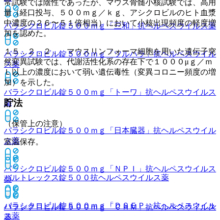
常試験では陰性であったが、マウス骨髄小核試験では、高用
量（経口投与、５００ｍｇ／ｋｇ、アシクロビルのヒト血漿
中濃度の２６〜５１倍相当）において小核出現頻度の軽度増
バラシクロビル錠５００ｍｇ「三和」
抗ヘルペスウイルス薬
加を認めた。
１５．２．２． マウスリンフォーマ細胞を用いた遺伝子突
バラシクロビル錠５００ｍｇ「ツルハラ」
抗ヘルペスウイル
然変異試験では、代謝活性化系の存在下で１０００μｇ／ｍ
ス薬
Ｌ以上の濃度において弱い遺伝毒性（変異コロニー頻度の増
加）を示した。
バラシクロビル錠５００ｍｇ「トーワ」
抗ヘルペスウイルス
貯法
薬
（保管上の注意）
バラシクロビル錠５００ｍｇ「日本臓器」
抗ヘルペスウイル
ス薬
室温保存。
バラシクロビル錠５００ｍｇ「ＮＰＩ」
抗ヘルペスウイルス
バルトレックス錠５００
抗ヘルペスウイルス薬
薬
バラシクロビル錠５００ｍｇ「ＤＳＥＰ」
抗ヘルペスウイル
バラシクロビル錠５００ｍｇ「ＣＨＭ」
抗ヘルペスウイルス
ス薬
薬