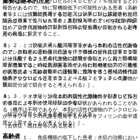
重要な基本的注意
泄が抑制され、アシクロビルのＡＵＣが２７％増加するとの
報告があるので、特に腎機能低下の可能性がある患者（高齢
８．１． 〈効能共通〉各効能又は効果に対し設定された用
者等）には慎重に投与すること（シメチジンは尿細管分泌に
法及び用量で投与した場合、本剤投与時のアシクロビル曝露
関わるＯＡＴ１、ＭＡＴＥ１及びＭＡＴＥ２−Ｋを阻害する
は、アシクロビル経口製剤投与時よりも高いことから、副作
ため、活性代謝物のアシクロビルの腎排泄が抑制されると考
用の発現に留意すること。
えられる）］。
８．２． 〈効能共通〉意識障害等があらわれることがある
３）． ミコフェノール酸 モフェチル［本剤の活性代謝物
ので、自動車の運転等、危険を伴う機械の操作に従事する際
のアシクロビルとの併用により、アシクロビル及びミコフェ
には注意するよう患者に十分に説明すること。なお、腎機能
ノール酸 モフェチル代謝物の排泄が抑制され、両方のＡＵ
障害患者では、特に意識障害等があらわれやすいので、患者
Ｃが増加するとの報告があるので、特に腎機能低下の可能性
の状態によっては自動車の運転等、危険を伴う機械の操作に
がある患者（高齢者等）には慎重に投与すること（活性代謝
従事させないよう注意すること〔７．２、９．２．１参
物のアシクロビルとミコフェノール酸 モフェチル代謝物が
照〕。
尿細管分泌で競合すると考えられる）］。
８．３． 〈水痘〉治療上の有益性と危険性を勘案して投与
４）． テオフィリン［本剤の活性代謝物のアシクロビルと
すること（本剤の使用経験は少ない）。
の併用によりテオフィリンの中毒症状があらわれることがあ
る（機序は不明であるが、本剤の活性代謝物のアシクロビル
（特定の背景を有する患者に関する注意）
がテオフィリンの代謝を阻害するためテオフィリンの血中濃
度が上昇することが考えられる）］。
（合併症・既往歴等のある患者）
高齢者
９．１．１． 免疫機能の低下した患者：水痘の治療におい