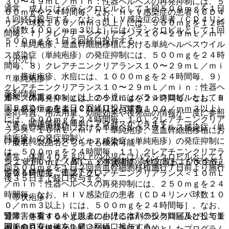
３０〜４９ｍＬ／ｍｉｎ：性器ヘルペスの再発抑制には、５
通常、成人にはバラシクロビルとして１回５００ｍｇを１日
００ｍｇを２４時間毎、なお、ＨＩＶ感染症の患者（ＣＤ４
１回経口投与する。なお、ＨＩＶ感染症の患者（ＣＤ４リン
リンパ球数１００／ｍｍ３以上）には、５００ｍｇを１２時
パ球数１００／ｍｍ３以上）にはバラシクロビルとして１回
間毎、７）クレアチニンクリアランス１０〜２９ｍＬ／ｍｉ
５００ｍｇを１日２回経口投与する。
ｎ：単純疱疹、造血幹細胞移植における単純ヘルペスウイル
ス感染症（単純疱疹）の発症抑制には、５００ｍｇを２４時
［小児］
間毎、８）クレアチニンクリアランス１０〜２９ｍＬ／ｍｉ
ｎ：帯状疱疹、水痘には、１０００ｍｇを２４時間毎、９）
〈単純疱疹〉
クレアチニンクリアランス１０〜２９ｍＬ／ｍｉｎ：性器ヘ
薬剤情報
通常、体重４０ｋｇ以上の小児にはバラシクロビルとして１
ルペスの再発抑制には、２５０ｍｇを２４時間毎、なお、Ｈ
回５００ｍｇを１日２回経口投与する。
ＩＶ感染症の患者（ＣＤ４リンパ球数１００／ｍｍ３以上）
薬剤写真、用法用量、効能効果や後発品の情報が一度に参照
には、５００ｍｇを２４時間毎、１０）クレアチニンクリア
でき、関連情報へ簡単にアクセスができます。
〈造血幹細胞移植における単純ヘルペスウイルス感染症（単
ランス＜１０ｍＬ／ｍｉｎ：単純疱疹、造血幹細胞移植にお
純疱疹）の発症抑制〉
ける単純ヘルペスウイルス感染症（単純疱疹）の発症抑制に
一般名、製品名どちらでも検索可能！
は、５００ｍｇを２４時間毎、１１）クレアチニンクリアラ
通常、体重４０ｋｇ以上の小児にはバラシクロビルとして１
※ ご使用いただく際に、必ず最新の添付文書および安全性
ンス＜１０ｍＬ／ｍｉｎ：帯状疱疹、水痘には、５００ｍｇ
回５００ｍｇを１日２回造血幹細胞移植施行７日前より施行
情報も併せてご確認下さい。
を２４時間毎、１２）クレアチニンクリアランス＜１０ｍＬ
後３５日まで経口投与する。
／ｍｉｎ：性器ヘルペスの再発抑制には、２５０ｍｇを２４
時間毎、なお、ＨＩＶ感染症の患者（ＣＤ４リンパ球数１０
〈帯状疱疹〉
０／ｍｍ３以上）には、５００ｍｇを２４時間毎］。なお、
腎障害を有する小児患者における本剤の投与間隔及び投与量
通常、体重４０ｋｇ以上の小児にはバラシクロビルとして１
調節の目安は確立していない。
回１０００ｍｇを１日３回経口投与する。
※本製品は疾病の診断・治療・予防を目的としたプログラム