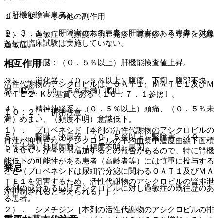
（肝機能障害患者）
１１．２． その他の副作用
９．３．１． 肝障害のある患者：肝障害のある患者を対象
１）． 過敏症：（頻度不明）発疹、蕁麻疹、そう痒、光線
とした臨床試験は実施していない。
過敏症。
２）． 肝臓：（０．５％以上）肝機能検査値上昇。
相互作用
３）． 消化器：（０．５％以上）腹痛、下痢、腹部不快
活性代謝物のアシクロビルは、ＯＡＴ１、ＭＡＴＥ１及びＭ
感、嘔気、（０．５％未満）嘔吐。
ＡＴＥ２−Ｋの基質である〔１６．７．１参照〕。
４）． 精神神経系：（０．５％以上）頭痛、（０．５％未
１０．２． 併用注意：
満）めまい、（頻度不明）意識低下。
１）． プロベネシド［本剤の活性代謝物のアシクロビルの
５）． 腎臓・泌尿器：（０．５％以上）腎障害、（０．
排泄が抑制され、アシクロビルの平均血漿中濃度曲線下面積
５％未満）排尿困難、（頻度不明）尿閉。
＜ＡＵＣ＞が４８％増加するとの報告があるので、特に腎機
能低下の可能性がある患者（高齢者等）には慎重に投与する
禁忌
こと（プロベネシドは尿細管分泌に関わるＯＡＴ１及びＭＡ
ＴＥ１を阻害するため、活性代謝物のアシクロビルの腎排泄
本剤の成分あるいはアシクロビルに対し過敏症の既往歴のあ
が抑制されると考えられる）］。
る患者。
２）． シメチジン［本剤の活性代謝物のアシクロビルの排