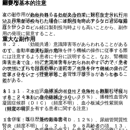
副作用
重要な基本的注意
次の副作用があらわれることがあるので、観察を十分に行
８．１． 〈効能共通〉各効能又は効果に対し設定された用
い、異常が認められた場合には投与を中止するなど適切な処
法及び用量で投与した場合、本剤投与時のアシクロビル曝露
置を行うこと。
は、アシクロビル経口製剤投与時よりも高いことから、副作
用の発現に留意すること。
重大な副作用
８．２． 〈効能共通〉意識障害等があらわれることがある
ので、自動車の運転等、危険を伴う機械の操作に従事する際
１１．１． 重大な副作用
には注意するよう患者に十分に説明すること。なお、腎機能
１１．１．１． アナフィラキシーショック、アナフィラキ
障害患者では、特に意識障害等があらわれやすいので、患者
シー（いずれも頻度不明）：アナフィラキシーショック、ア
の状態によっては自動車の運転等、危険を伴う機械の操作に
ナフィラキシー（呼吸困難、血管性浮腫等）があらわれるこ
従事させないよう注意すること〔７．２、９．２．１参
とがある。
照〕。
１１．１．２． 汎血球減少（０．７３％）、無顆粒球症
８．３． 〈水痘〉治療上の有益性と危険性を勘案して投与
（０．２４％）、血小板減少（０．３６％）、播種性血管内
すること（本剤の使用経験は少ない）。
凝固症候群（ＤＩＣ）（頻度不明）、血小板減少性紫斑病
（特定の背景を有する患者に関する注意）
（頻度不明）。
（合併症・既往歴等のある患者）
１１．１．３． 急性腎障害（０．１２％）、尿細管間質性
腎炎（頻度不明）〔９．２．１、９．８高齢者の項、１３．
９．１．１． 免疫機能の低下した患者：水痘の治療におい