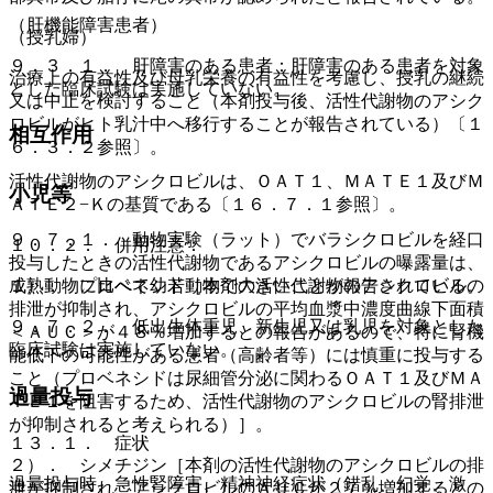
（肝機能障害患者）
（授乳婦）
９．３．１． 肝障害のある患者：肝障害のある患者を対象
治療上の有益性及び母乳栄養の有益性を考慮し、授乳の継続
とした臨床試験は実施していない。
又は中止を検討すること（本剤投与後、活性代謝物のアシク
ロビルがヒト乳汁中へ移行することが報告されている）〔１
相互作用
６．３．２参照〕。
活性代謝物のアシクロビルは、ＯＡＴ１、ＭＡＴＥ１及びＭ
小児等
ＡＴＥ２−Ｋの基質である〔１６．７．１参照〕。
９．７．１． 動物実験（ラット）でバラシクロビルを経口
１０．２． 併用注意：
投与したときの活性代謝物であるアシクロビルの曝露量は、
１）． プロベネシド［本剤の活性代謝物のアシクロビルの
成熟動物に比べて幼若動物で大きいことが報告されている。
排泄が抑制され、アシクロビルの平均血漿中濃度曲線下面積
９．７．２． 低出生体重児、新生児又は乳児を対象とした
＜ＡＵＣ＞が４８％増加するとの報告があるので、特に腎機
臨床試験は実施していない。
能低下の可能性がある患者（高齢者等）には慎重に投与する
こと（プロベネシドは尿細管分泌に関わるＯＡＴ１及びＭＡ
過量投与
ＴＥ１を阻害するため、活性代謝物のアシクロビルの腎排泄
が抑制されると考えられる）］。
１３．１． 症状
２）． シメチジン［本剤の活性代謝物のアシクロビルの排
過量投与時、急性腎障害、精神神経症状（錯乱、幻覚、激
泄が抑制され、アシクロビルのＡＵＣが２７％増加するとの