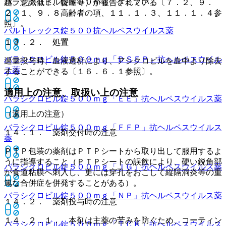
バラシクロビル錠５００ｍｇ「ケミファ」
越、意識低下、昏睡等）が報告されている〔７．２、９．
２．１、９．８高齢者の項、１１．１．３、１１．１．４参
照〕。
バルトレックス錠５００
抗ヘルペスウイルス薬
１３．２． 処置
バラシクロビル錠５００ｍｇ「ＤＳＥＰ」
抗ヘルペスウイル
過量投与時、血液透析により、アシクロビルを血中より除去
ス薬
することができる〔１６．６．１参照〕。
適用上の注意、取扱い上の注意
バラシクロビル錠５００ｍｇ「ＥＥ」
抗ヘルペスウイルス薬
（適用上の注意）
バラシクロビル錠５００ｍｇ「ＦＦＰ」
抗ヘルペスウイルス
１４．１． 薬剤交付時の注意
薬
ＰＴＰ包装の薬剤はＰＴＰシートから取り出して服用するよ
うに指導すること（ＰＴＰシートの誤飲により、硬い鋭角部
バラシクロビル錠５００ｍｇ「ＪＧ」
抗ヘルペスウイルス薬
が食道粘膜へ刺入し、更には穿孔をおこして縦隔洞炎等の重
篤な合併症を併発することがある）。
バラシクロビル錠５００ｍｇ「ＮＰ」
抗ヘルペスウイルス薬
１４．２． 薬剤投与時の注意
１４．２．１． 本剤は主薬の苦みを防ぐため、コーティン
バラシクロビル錠５００ｍｇ「ＴＣＫ」
抗ヘルペスウイルス