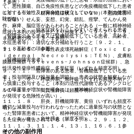
１参照〕。
て、悪性腫瘍、自己免疫性疾患などの免疫機能低下した患者
に対する有効性及び安全性は確立していない（本剤の使用経
１１．１．４． 精神神経症状（１．０９％）：意識障害
験がない）。
（昏睡）、せん妄、妄想、幻覚、錯乱、痙攣、てんかん発
作、麻痺、脳症等があらわれることがある（一般に精神神経
９．１．２． 脱水症状をおこしやすいと考えられる患者
症状は本剤の投与中止により回復する）〔９．２．１、９．
（腎障害のある患者又は腎機能低下している患者、高齢者、
８高齢者の項、１３．１参照〕。
水痘患者等）：適切な水分補給を行うこと〔９．２．１、
９．８高齢者の項参照〕。
１１．１．５． 中毒性表皮壊死融解症（Ｔｏｘｉｃ Ｅｐ
ｉｄｅｒｍａｌ Ｎｅｃｒｏｌｙｓｉｓ：ＴＥＮ）、皮膚粘
（腎機能障害患者）
膜眼症候群（Ｓｔｅｖｅｎｓ−Ｊｏｈｎｓｏｎ症候群）、急
性汎発性発疹性膿疱症、多形紅斑（いずれも頻度不明）。
９．２．１． 腎障害のある患者、腎機能低下している患
者：投与間隔及び投与量を調節し、患者の状態を観察しなが
１１．１．６． 呼吸抑制、無呼吸（いずれも頻度不明）。
ら慎重に投与すること（本剤の活性代謝物であるアシクロビ
ルの曝露量が増加した場合には、精神神経症状や腎機能障害
１１．１．７． 間質性肺炎（頻度不明）。
が発現する危険性が高い）。
１１．１．８． 肝炎、肝機能障害、黄疸（いずれも頻度不
適切な減量投与が行われなかったために過量投与の状態とな
明）。
った腎障害患者において、精神神経症状や腎機能障害が発現
１１．１．９． 急性膵炎（頻度不明）。
した症例が報告されている〔７．２、８．２、９．１．２、
１１．１．３、１１．１．４、１３．１、１６．６．１参
その他の副作用
照〕。