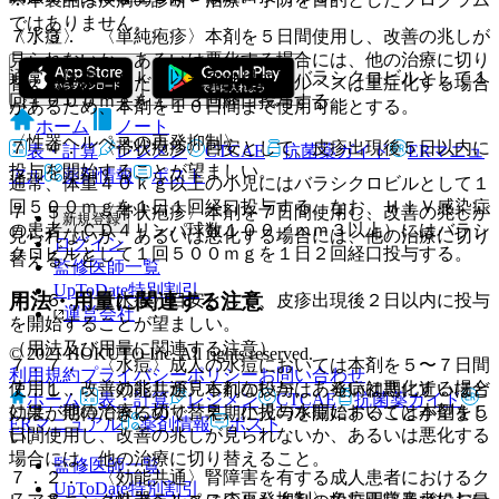
ではありません。
７．３． 〈単純疱疹〉本剤を５日間使用し、改善の兆しが
〈水痘〉
見られないか、あるいは悪化する場合には、他の治療に切り
通常、体重４０ｋｇ以上の小児にはバラシクロビルとして１
替えること。ただし、初発型性器ヘルペスは重症化する場合
回１０００ｍｇを１日３回経口投与する。
があるため、本剤を１０日間まで使用可能とする。
ホーム
ノート
〈性器ヘルペスの再発抑制〉
７．４． 〈帯状疱疹〉目安として、皮疹出現後５日以内に
表・計算
レジメン
CTCAE
抗菌薬ガイド
ERマニュ
投与を開始することが望ましい。
アル
薬剤情報
ポスト
通常、体重４０ｋｇ以上の小児にはバラシクロビルとして１
回５００ｍｇを１日１回経口投与する。なお、ＨＩＶ感染症
７．５． 〈帯状疱疹〉本剤を７日間使用し、改善の兆しが
新規登録
の患者（ＣＤ４リンパ球数１００／ｍｍ３以上）にはバラシ
見られないか、あるいは悪化する場合には、他の治療に切り
ログイン
クロビルとして１回５００ｍｇを１日２回経口投与する。
替えること。
監修医師一覧
UpToDate特別割引
用法・用量に関連する注意
７．６． 〈水痘〉目安として、皮疹出現後２日以内に投与
運営会社
を開始することが望ましい。
（用法及び用量に関連する注意）
© 2021 HOKUTO Inc. All rights reserved.
７．７． 〈水痘〉成人の水痘においては本剤を５〜７日間
利用規約
プライバシーポリシー
お問い合わせ
使用し、改善の兆しが見られないか、あるいは悪化する場合
７．１． 〈効能共通〉本剤の投与は、発病初期に近いほど
ホーム
表・計算
レジメン
CTCAE
抗菌薬ガイド
には、他の治療に切り替え、小児の水痘においては本剤を５
効果が期待できるので、早期に投与を開始することが望まし
ERマニュアル
薬剤情報
ポスト
日間使用し、改善の兆しが見られないか、あるいは悪化する
い。
場合には、他の治療に切り替えること。
監修医師一覧
７．２． 〈効能共通〉腎障害を有する成人患者におけるク
UpToDate特別割引