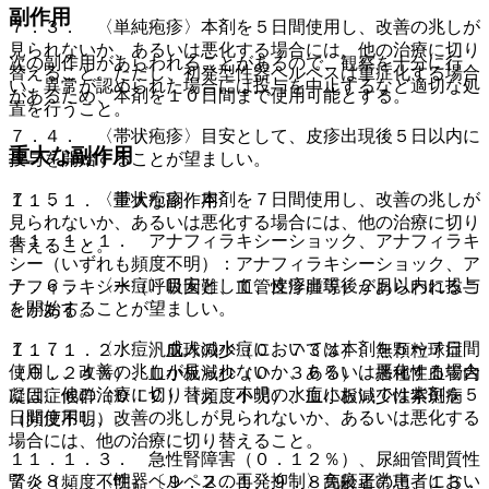
副作用
７．３． 〈単純疱疹〉本剤を５日間使用し、改善の兆しが
見られないか、あるいは悪化する場合には、他の治療に切り
次の副作用があらわれることがあるので、観察を十分に行
替えること。ただし、初発型性器ヘルペスは重症化する場合
い、異常が認められた場合には投与を中止するなど適切な処
があるため、本剤を１０日間まで使用可能とする。
置を行うこと。
７．４． 〈帯状疱疹〉目安として、皮疹出現後５日以内に
重大な副作用
投与を開始することが望ましい。
７．５． 〈帯状疱疹〉本剤を７日間使用し、改善の兆しが
１１．１． 重大な副作用
見られないか、あるいは悪化する場合には、他の治療に切り
１１．１．１． アナフィラキシーショック、アナフィラキ
替えること。
シー（いずれも頻度不明）：アナフィラキシーショック、ア
７．６． 〈水痘〉目安として、皮疹出現後２日以内に投与
ナフィラキシー（呼吸困難、血管性浮腫等）があらわれるこ
を開始することが望ましい。
とがある。
７．７． 〈水痘〉成人の水痘においては本剤を５〜７日間
１１．１．２． 汎血球減少（０．７３％）、無顆粒球症
使用し、改善の兆しが見られないか、あるいは悪化する場合
（０．２４％）、血小板減少（０．３６％）、播種性血管内
には、他の治療に切り替え、小児の水痘においては本剤を５
凝固症候群（ＤＩＣ）（頻度不明）、血小板減少性紫斑病
日間使用し、改善の兆しが見られないか、あるいは悪化する
（頻度不明）。
場合には、他の治療に切り替えること。
１１．１．３． 急性腎障害（０．１２％）、尿細管間質性
７．８． 〈性器ヘルペスの再発抑制〉免疫正常患者におい
腎炎（頻度不明）〔９．２．１、９．８高齢者の項、１３．