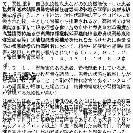
て、悪性腫瘍、自己免疫性疾患などの免疫機能低下した患者
投与間隔及び投与量を調節し、患者の状態を観察しながら慎
に対する有効性及び安全性は確立していない（本剤の使用経
重に投与すること（本剤は、活性代謝物のアシクロビルに変
験がない）。
換された後、主として腎臓から排泄されるが、高齢者では腎
９．１．２． 脱水症状をおこしやすいと考えられる患者
機能が低下していることが多いため血中アシクロビル濃度が
（腎障害のある患者又は腎機能低下している患者、高齢者、
高濃度で持続し、精神神経症状や腎機能障害が発現する危険
水痘患者等）：適切な水分補給を行うこと〔９．２．１、
性が高い）。適切な減量投与が行われなかったために過量投
９．８高齢者の項参照〕。
与の状態となった高齢者において、精神神経症状や腎機能障
害が発現した症例が報告されている〔７．２、９．１．２、
（腎機能障害患者）
１１．１．３、１１．１．４、１３．１、１６．６．２参
照〕。
９．２．１． 腎障害のある患者、腎機能低下している患
者：投与間隔及び投与量を調節し、患者の状態を観察しなが
妊婦・授乳婦
ら慎重に投与すること（本剤の活性代謝物であるアシクロビ
ルの曝露量が増加した場合には、精神神経症状や腎機能障害
（妊婦）
が発現する危険性が高い）。
妊婦又は妊娠している可能性のある女性には、治療上の有益
適切な減量投与が行われなかったために過量投与の状態とな
性が危険性を上回ると判断される場合にのみ投与すること。
った腎障害患者において、精神神経症状や腎機能障害が発現
活性代謝物のアシクロビルにおいて、動物実験（ラット）の
した症例が報告されている〔７．２、８．２、９．１．２、
妊娠１０日目に、母動物に腎障害のあらわれる大量（２００
１１．１．３、１１．１．４、１３．１、１６．６．１参
ｍｇ／ｋｇ／ｄａｙ以上）を皮下投与した実験では、胎仔頭
照〕。
部異常及び胎仔に尾の異常が認められたと報告されている。