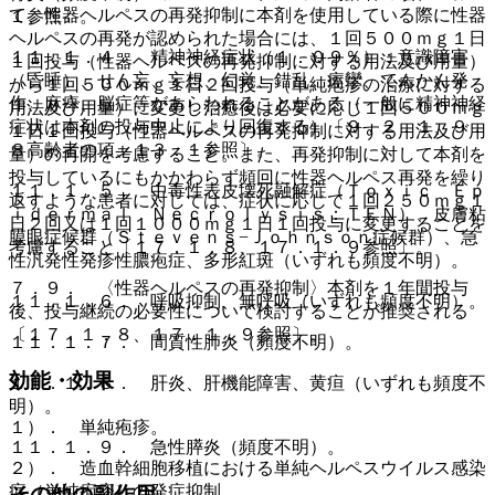
て、性器ヘルペスの再発抑制に本剤を使用している際に性器
１参照〕。
ヘルペスの再発が認められた場合には、１回５００ｍｇ１日
１１．１．４． 精神神経症状（１．０９％）：意識障害
１回投与（性器ヘルペスの再発抑制に対する用法及び用量）
（昏睡）、せん妄、妄想、幻覚、錯乱、痙攣、てんかん発
から１回５００ｍｇ１日２回投与（単純疱疹の治療に対する
作、麻痺、脳症等があらわれることがある（一般に精神神経
用法及び用量）に変更し治癒後は必要に応じ１回５００ｍｇ
症状は本剤の投与中止により回復する）〔９．２．１、９．
１日１回投与（性器ヘルペスの再発抑制に対する用法及び用
８高齢者の項、１３．１参照〕。
量）の再開を考慮すること。また、再発抑制に対して本剤を
投与しているにもかかわらず頻回に性器ヘルペス再発を繰り
１１．１．５． 中毒性表皮壊死融解症（Ｔｏｘｉｃ Ｅｐ
返すような患者に対しては、症状に応じて１回２５０ｍｇ１
ｉｄｅｒｍａｌ Ｎｅｃｒｏｌｙｓｉｓ：ＴＥＮ）、皮膚粘
日２回又は１回１０００ｍｇ１日１回投与に変更することを
膜眼症候群（Ｓｔｅｖｅｎｓ−Ｊｏｈｎｓｏｎ症候群）、急
考慮すること〔１７．１．８、１７．１．９参照〕。
性汎発性発疹性膿疱症、多形紅斑（いずれも頻度不明）。
７．９． 〈性器ヘルペスの再発抑制〉本剤を１年間投与
１１．１．６． 呼吸抑制、無呼吸（いずれも頻度不明）。
後、投与継続の必要性について検討することが推奨される
〔１７．１．８、１７．１．９参照〕。
１１．１．７． 間質性肺炎（頻度不明）。
効能・効果
１１．１．８． 肝炎、肝機能障害、黄疸（いずれも頻度不
明）。
１）． 単純疱疹。
１１．１．９． 急性膵炎（頻度不明）。
２）． 造血幹細胞移植における単純ヘルペスウイルス感染
症（単純疱疹）の発症抑制。
その他の副作用