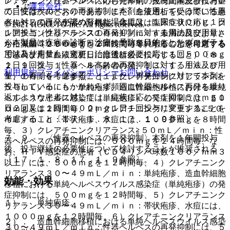
７．８． 〈性器ヘルペスの再発抑制〉免疫正常患者におい
レアチニンクリアランスに応じた本剤の投与間隔及び投与量
運営会社
て、性器ヘルペスの再発抑制に本剤を使用している際に性器
の目安は次のとおりである、また、血液透析を受けている患
ヘルペスの再発が認められた場合には、１回５００ｍｇ１日
者に対しては、患者の腎機能、体重又は臨床症状に応じ、ク
© 2021 HOKUTO Inc. All rights reserved.
１回投与（性器ヘルペスの再発抑制に対する用法及び用量）
レアチニンクリアランス１０ｍＬ／ｍｉｎ未満の目安よりさ
※本製品は疾病の診断・治療・予防を目的としたプログラム
から１回５００ｍｇ１日２回投与（単純疱疹の治療に対する
らに減量（２５０ｍｇを２４時間毎等）することを考慮する
ではありません。
用法及び用量）に変更し治癒後は必要に応じ１回５００ｍｇ
こと（また、血液透析日には透析後に投与すること）〔８．
１日１回投与（性器ヘルペスの再発抑制に対する用法及び用
２、９．２．１、９．８高齢者の項、１３．１、１６．６．
利用規約
プライバシーポリシー
お問い合わせ
量）の再開を考慮すること。また、再発抑制に対して本剤を
１、１６．６．２参照〕［１）クレアチニンクリアランス≧
投与しているにもかかわらず頻回に性器ヘルペス再発を繰り
５０ｍＬ／ｍｉｎ：単純疱疹、造血幹細胞移植における単純
返すような患者に対しては、症状に応じて１回２５０ｍｇ１
ヘルペスウイルス感染症（単純疱疹）の発症抑制には、５０
日２回又は１回１０００ｍｇ１日１回投与に変更することを
０ｍｇを１２時間毎、２）クレアチニンクリアランス≧５０
考慮すること〔１７．１．８、１７．１．９参照〕。
ｍＬ／ｍｉｎ：帯状疱疹、水痘には、１０００ｍｇを８時間
毎、３）クレアチニンクリアランス≧５０ｍＬ／ｍｉｎ：性
７．９． 〈性器ヘルペスの再発抑制〉本剤を１年間投与
器ヘルペスの再発抑制には、５００ｍｇを２４時間毎、な
後、投与継続の必要性について検討することが推奨される
お、ＨＩＶ感染症の患者（ＣＤ４リンパ球数１００／ｍｍ３
〔１７．１．８、１７．１．９参照〕。
以上）には、５００ｍｇを１２時間毎、４）クレアチニンク
リアランス３０〜４９ｍＬ／ｍｉｎ：単純疱疹、造血幹細胞
効能・効果
移植における単純ヘルペスウイルス感染症（単純疱疹）の発
症抑制には、５００ｍｇを１２時間毎、５）クレアチニンク
１）． 単純疱疹。
リアランス３０〜４９ｍＬ／ｍｉｎ：帯状疱疹、水痘には、
１０００ｍｇを１２時間毎、６）クレアチニンクリアランス
２）． 造血幹細胞移植における単純ヘルペスウイルス感染
３０〜４９ｍＬ／ｍｉｎ：性器ヘルペスの再発抑制には、５