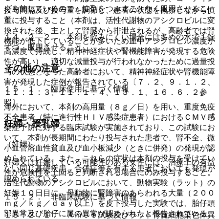
グを施しているので、錠剤をつぶすことなく服用させるこ
投与間隔及び投与量を調節し、患者の状態を観察しながら慎
と。
重に投与すること（本剤は、活性代謝物のアシクロビルに変
換された後、主として腎臓から排泄されるが、高齢者では腎
１４．２．２． 本剤を飲みにくい場合には多めの水で１錠
機能が低下していることが多いため血中アシクロビル濃度が
ずつ、服用させること。
高濃度で持続し、精神神経症状や腎機能障害が発現する危険
性が高い）。適切な減量投与が行われなかったために過量投
その他の注意
与の状態となった高齢者において、精神神経症状や腎機能障
害が発現した症例が報告されている〔７．２、９．１．２、
１５．１． 臨床使用に基づく情報
１１．１．３、１１．１．４、１３．１、１６．６．２参
照〕。
海外において、本剤の高用量（８ｇ／日）を用い、重度免疫
不全患者（特に進行性ＨＩＶ感染症患者）におけるＣＭＶ感
妊婦・授乳婦
染症予防に対する臨床試験が実施されており、この試験にお
いて、本剤が長期間にわたり投与された患者で、腎不全、微
（妊婦）
小血管溶血性貧血及び血小板減少（ときに併発）の発現が認
められている。また、これらの症状は本剤の投与を受けてい
妊婦又は妊娠している可能性のある女性には、治療上の有益
ない同じ基礎疾患、合併症等を有する患者においても発現が
性が危険性を上回ると判断される場合にのみ投与すること。
認められている。
活性代謝物のアシクロビルにおいて、動物実験（ラット）の
妊娠１０日目に、母動物に腎障害のあらわれる大量（２００
１５．２． 非臨床試験に基づく情報
ｍｇ／ｋｇ／ｄａｙ以上）を皮下投与した実験では、胎仔頭
部異常及び胎仔に尾の異常が認められたと報告されている。
１５．２．１． Ａｍｅｓ試験及びラット骨髄細胞染色体異