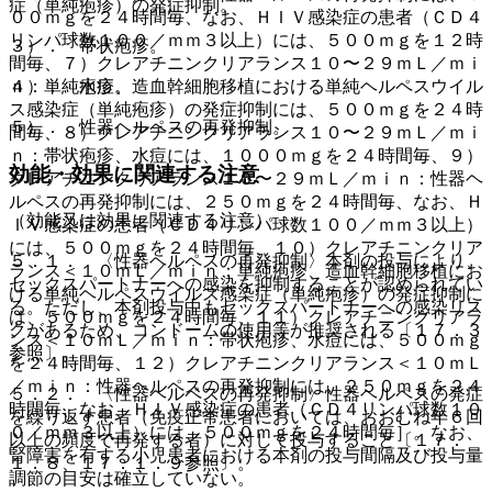
症（単純疱疹）の発症抑制。
００ｍｇを２４時間毎、なお、ＨＩＶ感染症の患者（ＣＤ４
リンパ球数１００／ｍｍ３以上）には、５００ｍｇを１２時
３）． 帯状疱疹。
間毎、７）クレアチニンクリアランス１０〜２９ｍＬ／ｍｉ
ｎ：単純疱疹、造血幹細胞移植における単純ヘルペスウイル
４）． 水痘。
ス感染症（単純疱疹）の発症抑制には、５００ｍｇを２４時
５）． 性器ヘルペスの再発抑制。
間毎、８）クレアチニンクリアランス１０〜２９ｍＬ／ｍｉ
ｎ：帯状疱疹、水痘には、１０００ｍｇを２４時間毎、９）
効能・効果に関連する注意
クレアチニンクリアランス１０〜２９ｍＬ／ｍｉｎ：性器ヘ
ルペスの再発抑制には、２５０ｍｇを２４時間毎、なお、Ｈ
（効能又は効果に関連する注意）
ＩＶ感染症の患者（ＣＤ４リンパ球数１００／ｍｍ３以上）
には、５００ｍｇを２４時間毎、１０）クレアチニンクリア
５．１． 〈性器ヘルペスの再発抑制〉本剤の投与により、
ランス＜１０ｍＬ／ｍｉｎ：単純疱疹、造血幹細胞移植にお
セックスパートナーへの感染を抑制することが認められてい
ける単純ヘルペスウイルス感染症（単純疱疹）の発症抑制に
る。ただし、本剤投与中もセックスパートナーへの感染リス
は、５００ｍｇを２４時間毎、１１）クレアチニンクリアラ
クがあるため、コンドームの使用等が推奨される〔１７．３
ンス＜１０ｍＬ／ｍｉｎ：帯状疱疹、水痘には、５００ｍｇ
参照〕。
を２４時間毎、１２）クレアチニンクリアランス＜１０ｍＬ
／ｍｉｎ：性器ヘルペスの再発抑制には、２５０ｍｇを２４
５．２． 〈性器ヘルペスの再発抑制〉性器ヘルペスの発症
時間毎、なお、ＨＩＶ感染症の患者（ＣＤ４リンパ球数１０
を繰り返す患者（免疫正常患者においては、おおむね年６回
０／ｍｍ３以上）には、５００ｍｇを２４時間毎］。なお、
以上の頻度で再発する者）に対して投与すること〔１７．
腎障害を有する小児患者における本剤の投与間隔及び投与量
１．８、１７．１．９参照〕。
調節の目安は確立していない。