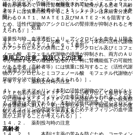
越、意識低下、昏睡等）が報告されている〔７．２、９．
報告があるので、特に腎機能低下の可能性がある患者（高齢
２．１、９．８高齢者の項、１１．１．３、１１．１．４参
者等）には慎重に投与すること（シメチジンは尿細管分泌に
照〕。
関わるＯＡＴ１、ＭＡＴＥ１及びＭＡＴＥ２−Ｋを阻害する
ため、活性代謝物のアシクロビルの腎排泄が抑制されると考
１３．２． 処置
えられる）］。
過量投与時、血液透析により、アシクロビルを血中より除去
３）． ミコフェノール酸 モフェチル［本剤の活性代謝物
することができる〔１６．６．１参照〕。
のアシクロビルとの併用により、アシクロビル及びミコフェ
ノール酸 モフェチル代謝物の排泄が抑制され、両方のＡＵ
適用上の注意、取扱い上の注意
Ｃが増加するとの報告があるので、特に腎機能低下の可能性
がある患者（高齢者等）には慎重に投与すること（活性代謝
（適用上の注意）
物のアシクロビルとミコフェノール酸 モフェチル代謝物が
尿細管分泌で競合すると考えられる）］。
１４．１． 薬剤交付時の注意
４）． テオフィリン［本剤の活性代謝物のアシクロビルと
ＰＴＰ包装の薬剤はＰＴＰシートから取り出して服用するよ
の併用によりテオフィリンの中毒症状があらわれることがあ
うに指導すること（ＰＴＰシートの誤飲により、硬い鋭角部
る（機序は不明であるが、本剤の活性代謝物のアシクロビル
が食道粘膜へ刺入し、更には穿孔をおこして縦隔洞炎等の重
がテオフィリンの代謝を阻害するためテオフィリンの血中濃
篤な合併症を併発することがある）。
度が上昇することが考えられる）］。
１４．２． 薬剤投与時の注意
高齢者
１４．２．１． 本剤は主薬の苦みを防ぐため、コーティン