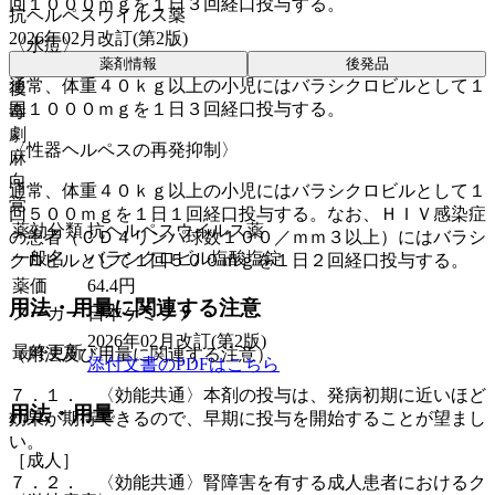
回１０００ｍｇを１日３回経口投与する。
抗ヘルペスウイルス薬
2026年02月改訂(第2版)
〈水痘〉
薬剤情報
後発品
通常、体重４０ｋｇ以上の小児にはバラシクロビルとして１
後
回１０００ｍｇを１日３回経口投与する。
毒
劇
〈性器ヘルペスの再発抑制〉
麻
向
通常、体重４０ｋｇ以上の小児にはバラシクロビルとして１
覚
回５００ｍｇを１日１回経口投与する。なお、ＨＩＶ感染症
薬効分類
抗ヘルペスウイルス薬
の患者（ＣＤ４リンパ球数１００／ｍｍ３以上）にはバラシ
一般名
バラシクロビル塩酸塩錠
クロビルとして１回５００ｍｇを１日２回経口投与する。
薬価
64.4
円
用法・用量に関連する注意
メーカー
日本ケミファ
2026年02月改訂(第2版)
最終更新
（用法及び用量に関連する注意）
添付文書のPDFはこちら
７．１． 〈効能共通〉本剤の投与は、発病初期に近いほど
用法・用量
効果が期待できるので、早期に投与を開始することが望まし
い。
［成人］
７．２． 〈効能共通〉腎障害を有する成人患者におけるク