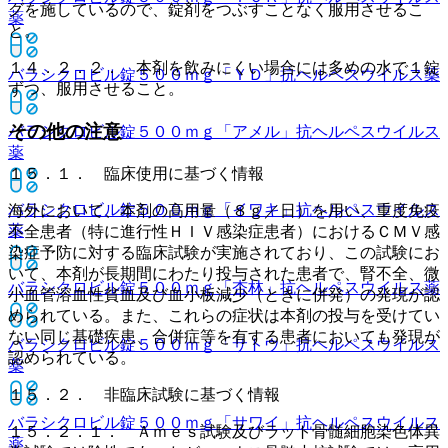
グを施しているので、錠剤をつぶすことなく服用させるこ
薬
と。
１４．２．２． 本剤を飲みにくい場合には多めの水で１錠
バラシクロビル錠５００ｍｇ「ＹＤ」
抗ヘルペスウイルス薬
ずつ、服用させること。
その他の注意
バラシクロビル錠５００ｍｇ「アメル」
抗ヘルペスウイルス
薬
１５．１． 臨床使用に基づく情報
バラシクロビル錠５００ｍｇ「イワキ」
抗ヘルペスウイルス
海外において、本剤の高用量（８ｇ／日）を用い、重度免疫
薬
不全患者（特に進行性ＨＩＶ感染症患者）におけるＣＭＶ感
染症予防に対する臨床試験が実施されており、この試験にお
いて、本剤が長期間にわたり投与された患者で、腎不全、微
バラシクロビル錠５００ｍｇ「杏林」
抗ヘルペスウイルス薬
小血管溶血性貧血及び血小板減少（ときに併発）の発現が認
められている。また、これらの症状は本剤の投与を受けてい
ない同じ基礎疾患、合併症等を有する患者においても発現が
バラシクロビル錠５００ｍｇ「サトウ」
抗ヘルペスウイルス
認められている。
薬
１５．２． 非臨床試験に基づく情報
バラシクロビル錠５００ｍｇ「サワイ」
抗ヘルペスウイルス
１５．２．１． Ａｍｅｓ試験及びラット骨髄細胞染色体異
薬