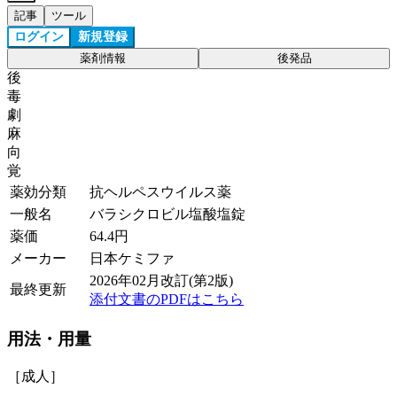
記事
ツール
ログイン
新規登録
薬剤情報
後発品
後
毒
劇
麻
向
覚
薬効分類
抗ヘルペスウイルス薬
一般名
バラシクロビル塩酸塩錠
薬価
64.4
円
メーカー
日本ケミファ
2026年02月改訂(第2版)
最終更新
添付文書のPDFはこちら
用法・用量
［成人］