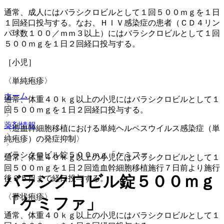
通常、成人にはバラシクロビルとして１回５００ｍｇを１日
１回経口投与する。なお、ＨＩＶ感染症の患者（ＣＤ４リン
パ球数１００／ｍｍ３以上）にはバラシクロビルとして１回
５００ｍｇを１日２回経口投与する。
［小児］
〈単純疱疹〉
ホーム
通常、体重４０ｋｇ以上の小児にはバラシクロビルとして１
回５００ｍｇを１日２回経口投与する。
薬剤情報
〈造血幹細胞移植における単純ヘルペスウイルス感染症（単
純疱疹）の発症抑制〉
バラシクロビル錠５００ｍｇ「ケミファ」
通常、体重４０ｋｇ以上の小児にはバラシクロビルとして１
回５００ｍｇを１日２回造血幹細胞移植施行７日前より施行
バラシクロビル錠５００ｍｇ
後３５日まで経口投与する。
〈帯状疱疹〉
「ケミファ」
通常、体重４０ｋｇ以上の小児にはバラシクロビルとして１