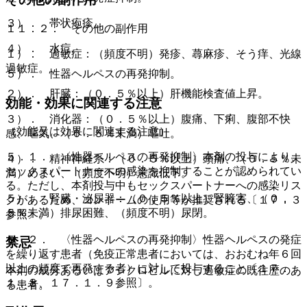
３）． 帯状疱疹。
１１．２． その他の副作用
４）． 水痘。
１）． 過敏症：（頻度不明）発疹、蕁麻疹、そう痒、光線
過敏症。
５）． 性器ヘルペスの再発抑制。
２）． 肝臓：（０．５％以上）肝機能検査値上昇。
効能・効果に関連する注意
３）． 消化器：（０．５％以上）腹痛、下痢、腹部不快
（効能又は効果に関連する注意）
感、嘔気、（０．５％未満）嘔吐。
５．１． 〈性器ヘルペスの再発抑制〉本剤の投与により、
４）． 精神神経系：（０．５％以上）頭痛、（０．５％未
セックスパートナーへの感染を抑制することが認められてい
満）めまい、（頻度不明）意識低下。
る。ただし、本剤投与中もセックスパートナーへの感染リス
５）． 腎臓・泌尿器：（０．５％以上）腎障害、（０．
クがあるため、コンドームの使用等が推奨される〔１７．３
５％未満）排尿困難、（頻度不明）尿閉。
参照〕。
５．２． 〈性器ヘルペスの再発抑制〉性器ヘルペスの発症
禁忌
を繰り返す患者（免疫正常患者においては、おおむね年６回
以上の頻度で再発する者）に対して投与すること〔１７．
本剤の成分あるいはアシクロビルに対し過敏症の既往歴のあ
１．８、１７．１．９参照〕。
る患者。