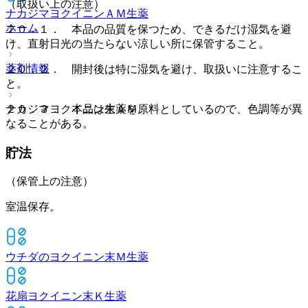
（取扱い上の注意）
ナカジマヨクイニンＡＭ
生薬
ホーム
２０．１． 本品の品質を保つため、できるだけ湿気を避
け、直射日光の当たらない涼しい所に保管すること。
薬剤情報
２０．２． 開封後は特に湿気を避け、取扱いに注意するこ
と。
ナカジマヨクイニン末ＡＭ
２０．３． 本品は生薬を原料としているので、色調等が異
なることがある。
貯法
（保管上の注意）
室温保存。
ウチダのヨクイニン末Ｍ
生薬
花扇ヨクイニン末Ｋ
生薬