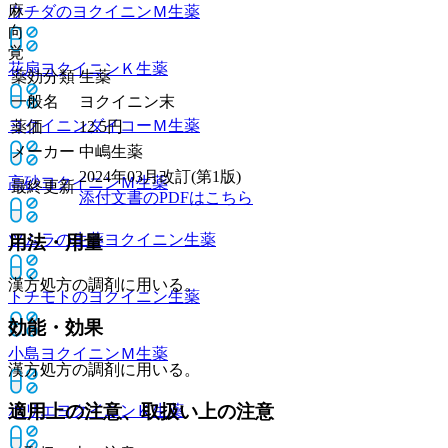
麻
ウチダのヨクイニンＭ
生薬
向
覚
花扇ヨクイニンＫ
生薬
薬効分類
生薬
一般名
ヨクイニン末
ヨクイニンダイコーＭ
生薬
薬価
12.5
円
メーカー
中嶋生薬
2024年03月改訂(第1版)
高砂ヨクイニンＭ
生薬
最終更新
添付文書のPDFはこちら
ツムラの生薬ヨクイニン
生薬
用法・用量
漢方処方の調剤に用いる。
トチモトのヨクイニン
生薬
効能・効果
小島ヨクイニンＭ
生薬
漢方処方の調剤に用いる。
適用上の注意、取扱い上の注意
ホリエヨクイニンＫ
生薬