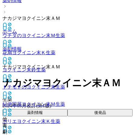
薬剤情報
ナカジマヨクイニン末ＡＭ
ホーム
ウチダのヨクイニン末Ｍ
生薬
薬剤情報
花扇ヨクイニン末Ｋ
生薬
ナカジマヨクイニン末ＡＭ
ヨクイニン末鈴
生薬
ナカジマヨクイニン末ＡＭ
トチモトのヨクイニン末
生薬
生薬
紀伊国屋ヨクイニン末Ｍ
生薬
2024年03月改訂(第1版)
薬剤情報
後発品
他
ホリエヨクイニン末Ｋ
生薬
毒
劇