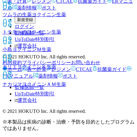
表・計算
レジメン
CTCAE
抗菌薬ガイド
ERマニュ
アル
薬剤情報
ポスト
ツムラの生薬ヨクイニン
生薬
新規登録
ログイン
トチモトのヨクイニン
生薬
監修医師一覧
UpToDate特別割引
運営会社
小島ヨクイニンＭ
生薬
© 2021 HOKUTO Inc. All rights reserved.
利用規約
プライバシーポリシー
お問い合わせ
ホリエヨクイニンＫ
生薬
ホーム
表・計算
レジメン
CTCAE
抗菌薬ガイド
ERマニュアル
薬剤情報
ポスト
ナカジマヨクイニンＡＭ
生薬
監修医師一覧
UpToDate特別割引
運営会社
© 2021 HOKUTO Inc. All rights reserved.
※本製品は疾病の診断・治療・予防を目的としたプログラム
ではありません。