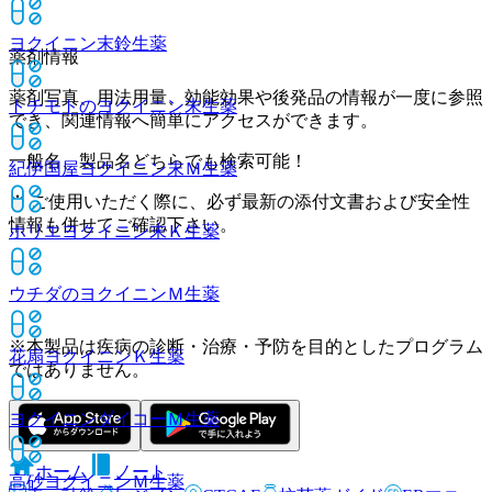
ヨクイニン末鈴
生薬
薬剤情報
薬剤写真、用法用量、効能効果や後発品の情報が一度に参照
トチモトのヨクイニン末
生薬
でき、関連情報へ簡単にアクセスができます。
一般名、製品名どちらでも検索可能！
紀伊国屋ヨクイニン末Ｍ
生薬
※ ご使用いただく際に、必ず最新の添付文書および安全性
情報も併せてご確認下さい。
ホリエヨクイニン末Ｋ
生薬
ウチダのヨクイニンＭ
生薬
※本製品は疾病の診断・治療・予防を目的としたプログラム
花扇ヨクイニンＫ
生薬
ではありません。
ヨクイニンダイコーＭ
生薬
ホーム
ノート
高砂ヨクイニンＭ
生薬