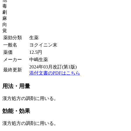
毒
劇
麻
向
覚
薬効分類
生薬
一般名
ヨクイニン末
薬価
12.5
円
メーカー
中嶋生薬
2024年03月改訂(第1版)
最終更新
添付文書のPDFはこちら
用法・用量
漢方処方の調剤に用いる。
効能・効果
漢方処方の調剤に用いる。