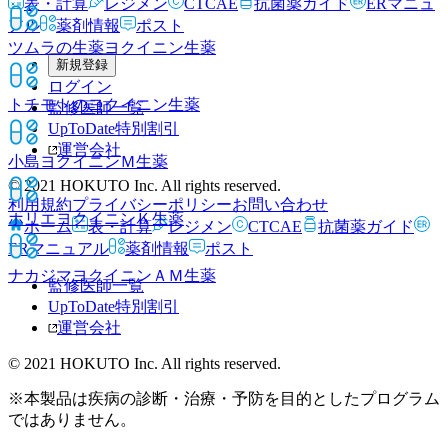
表・計算
レジメン
CTCAE
抗菌薬ガイド
ERマニュ
アル
薬剤情報
ポスト
ツムラの生薬ヨクイニン
生薬
新規登録
ログイン
トチモトのヨクイニン
生薬
監修医師一覧
UpToDate特別割引
運営会社
小島ヨクイニンＭ
生薬
© 2021 HOKUTO Inc. All rights reserved.
利用規約
プライバシーポリシー
お問い合わせ
ホリエヨクイニンＫ
生薬
ホーム
表・計算
レジメン
CTCAE
抗菌薬ガイド
ERマニュアル
薬剤情報
ポスト
ナカジマヨクイニンＡＭ
生薬
監修医師一覧
UpToDate特別割引
運営会社
© 2021 HOKUTO Inc. All rights reserved.
※本製品は疾病の診断・治療・予防を目的としたプログラム
ではありません。