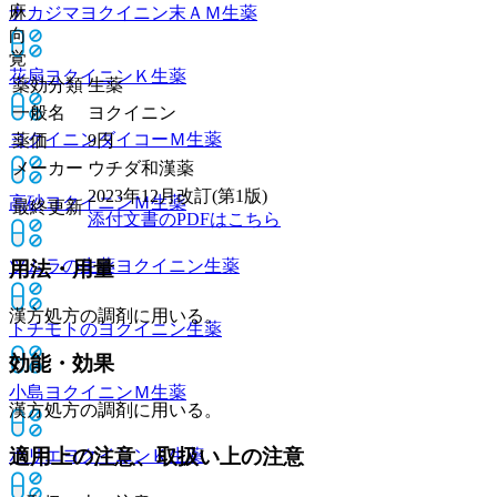
麻
ナカジマヨクイニン末ＡＭ
生薬
向
覚
花扇ヨクイニンＫ
生薬
薬効分類
生薬
一般名
ヨクイニン
ヨクイニンダイコーＭ
生薬
薬価
9
円
メーカー
ウチダ和漢薬
2023年12月改訂(第1版)
高砂ヨクイニンＭ
生薬
最終更新
添付文書のPDFはこちら
ツムラの生薬ヨクイニン
生薬
用法・用量
漢方処方の調剤に用いる。
トチモトのヨクイニン
生薬
効能・効果
小島ヨクイニンＭ
生薬
漢方処方の調剤に用いる。
適用上の注意、取扱い上の注意
ホリエヨクイニンＫ
生薬