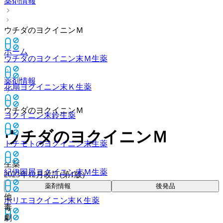
薬剤情報
ウチダのヨクイニンＭ
ホーム
ウチダのヨクイニン末Ｍ
生薬
薬剤情報
花扇ヨクイニン末Ｋ
生薬
ウチダのヨクイニンＭ
ヨクイニン末鈴
生薬
ウチダのヨクイニンＭ
トチモトのヨクイニン末
生薬
生薬
紀伊国屋ヨクイニン末Ｍ
生薬
2023年12月改訂(第1版)
薬剤情報
後発品
他
ホリエヨクイニン末Ｋ
生薬
毒
劇