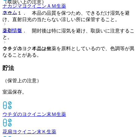
（取扱い上の注意）
ナカジマヨクイニンＡＭ
生薬
ホーム
２０．１． 本品の品質を保つため、できるだけ湿気を避
け、直射日光の当たらない涼しい所に保管すること。
薬剤情報
２０．２． 開封後は特に湿気を避け、取扱いに注意するこ
と。
ウチダのヨクイニンＭ
２０．３． 本品は生薬を原料としているので、色調等が異
なることがある。
貯法
（保管上の注意）
室温保存。
ウチダのヨクイニン末Ｍ
生薬
花扇ヨクイニン末Ｋ
生薬