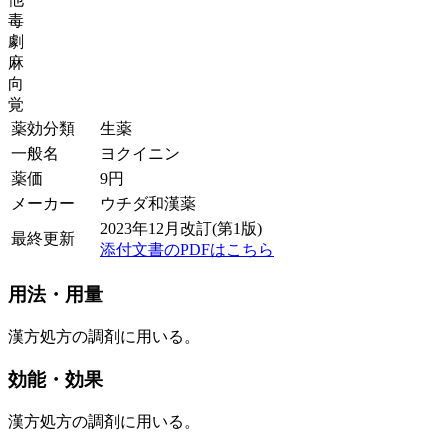
毒
劇
麻
向
覚
薬効分類
生薬
一般名
ヨクイニン
薬価
9
円
メーカー
ウチダ和漢薬
2023年12月改訂(第1版)
最終更新
添付文書のPDFはこちら
用法・用量
漢方処方の調剤に用いる。
効能・効果
漢方処方の調剤に用いる。