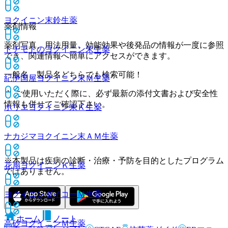
ヨクイニン末鈴
生薬
薬剤情報
薬剤写真、用法用量、効能効果や後発品の情報が一度に参照
トチモトのヨクイニン末
生薬
でき、関連情報へ簡単にアクセスができます。
一般名、製品名どちらでも検索可能！
紀伊国屋ヨクイニン末Ｍ
生薬
※ ご使用いただく際に、必ず最新の添付文書および安全性
情報も併せてご確認下さい。
ホリエヨクイニン末Ｋ
生薬
ナカジマヨクイニン末ＡＭ
生薬
※本製品は疾病の診断・治療・予防を目的としたプログラム
花扇ヨクイニンＫ
生薬
ではありません。
ヨクイニンダイコーＭ
生薬
ホーム
ノート
高砂ヨクイニンＭ
生薬