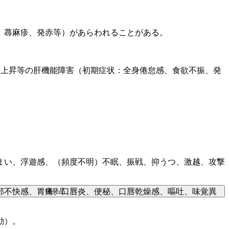
、蕁麻疹、発赤等）があらわれることがある。
Ｐ上昇等の肝機能障害（初期症状：全身倦怠感、食欲不振、発
まい、浮遊感、（頻度不明）不眠、振戦、抑うつ、激越、攻撃
後発品
部不快感、胃痛、口唇炎、便秘、口唇乾燥感、嘔吐、味覚異
動）。