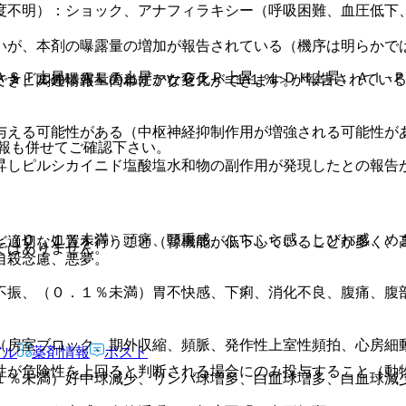
度不明）：ショック、アナフィラキシー（呼吸困難、血圧低下
いが、本剤の曝露量の増加が報告されている（機序は明らかで
ＡＳＴ上昇、ＡＬＴ上昇、γ−ＧＴＰ上昇、ＬＤＨ上昇、Ａｌ−
トナビルの曝露量のわずかな変化＜−１１％＞が報告されてい
でき、関連情報へ簡単にアクセスができます。
与える可能性がある（中枢神経抑制作用が増強される可能性が
報も併せてご確認下さい。
昇しピルシカイニド塩酸塩水和物の副作用が発現したとの報告
、（０．１％未満）頭痛、頭重感、ふらふら感、しびれ感、め
ど適切な処置を行うこと（腎機能が低下していることが多く、
ではありません。
自殺念慮、悪夢。
不振、（０．１％未満）胃不快感、下痢、消化不良、腹痛、腹
（房室ブロック、期外収縮、頻脈、発作性上室性頻拍、心房細
アル
薬剤情報
ポスト
性が危険性を上回ると判断される場合にのみ投与すること（動
１％未満）好中球減少、リンパ球増多、白血球増多、白血球減