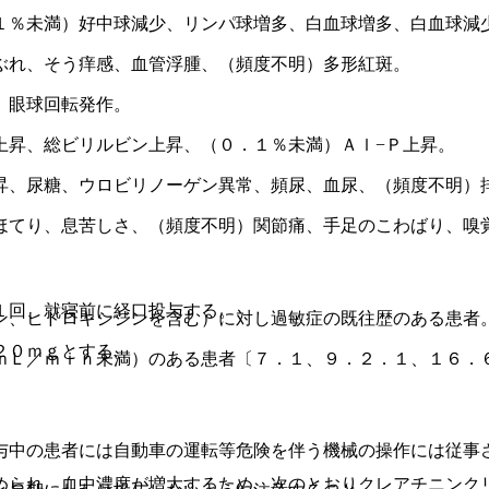
１％未満）好中球減少、リンパ球増多、白血球増多、白血球減
ぶれ、そう痒感、血管浮腫、（頻度不明）多形紅斑。
）眼球回転発作。
上昇、総ビリルビン上昇、（０．１％未満）Ａｌ−Ｐ上昇。
昇、尿糖、ウロビリノーゲン異常、頻尿、血尿、（頻度不明）
ほてり、息苦しさ、（頻度不明）関節痛、手足のこわばり、嗅
１回、就寝前に経口投与する。
ン、ヒドロキシジンを含む）に対し過敏症の既往歴のある患者
２０ｍｇとする。
ｍＬ／ｍｉｎ未満）のある患者〔７．１、９．２．１、１６．
与中の患者には自動車の運転等危険を伴う機械の操作には従事
められ、血中濃度が増大するため、次のとおりクレアチニンク