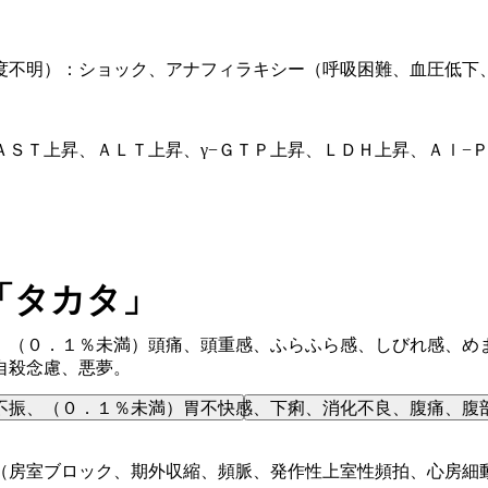
度不明）：ショック、アナフィラキシー（呼吸困難、血圧低下
ＡＳＴ上昇、ＡＬＴ上昇、γ−ＧＴＰ上昇、ＬＤＨ上昇、Ａｌ−
「タカタ」
、（０．１％未満）頭痛、頭重感、ふらふら感、しびれ感、め
自殺念慮、悪夢。
不振、（０．１％未満）胃不快感、下痢、消化不良、腹痛、腹
（房室ブロック、期外収縮、頻脈、発作性上室性頻拍、心房細