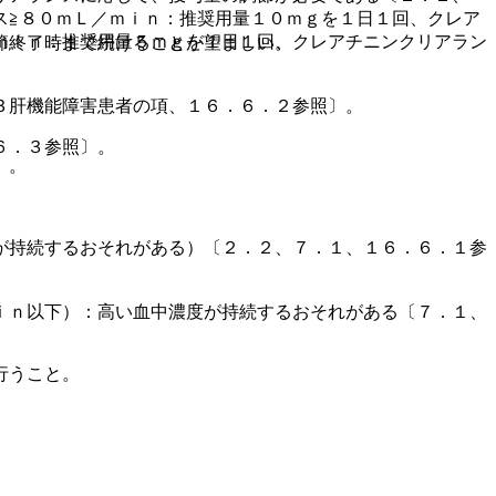
ス≧８０ｍＬ／ｍｉｎ：推奨用量１０ｍｇを１日１回、クレア
ｍｉｎ：推奨用量５ｍｇを１日１回、クレアチニンクリアラン
節終了時まで続けることが望ましい。
３肝機能障害患者の項、１６．６．２参照〕。
６．３参照〕。
〕。
が持続するおそれがある）〔２．２、７．１、１６．６．１参
ｉｎ以下）：高い血中濃度が持続するおそれがある〔７．１、
行うこと。