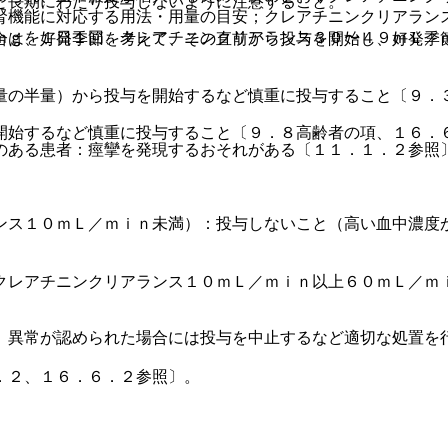
と長期にわたり投与しないように注意すること。
腎機能に対応する用法・用量の目安；クレアチニンクリアラン
ｍｇを１日１回、クレアチニンクリアランス３０〜４９ｍＬ／
合は、好発季節を考えて、その直前から投与を開始し、好発季
。
量の半量）から投与を開始するなど慎重に投与すること〔９．
開始するなど慎重に投与すること〔９．８高齢者の項、１６．
のある患者：痙攣を発現するおそれがある〔１１．１．２参照
ンス１０ｍＬ／ｍｉｎ未満）：投与しないこと（高い血中濃度
クレアチニンクリアランス１０ｍＬ／ｍｉｎ以上６０ｍＬ／ｍ
、異常が認められた場合には投与を中止するなど適切な処置を
．２、１６．６．２参照〕。