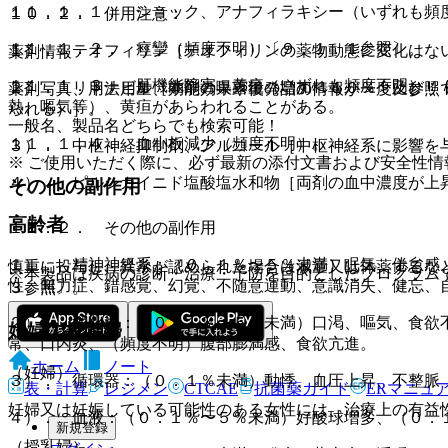
１１．１．１． ショック、アナフィラキシー（いずれも頻
１０．２． 併用注意：
１１．１．２． 痙攣（頻度不明）〔９．１．１参照〕。
１）． テオフィリン［テオフィリンの薬物動態に変化はな
薬剤情報
１１．１．３． 肝機能障害、黄疸（いずれも頻度不明）：
２）． リトナビル［本剤の曝露量の増加＜４０％＞及びリ
薬剤写真、用法用量、効能効果や後発品の情報が一度に参照
熱、嘔気等）、黄疸があらわれることがある。
られる）］。
一般名、製品名どちらでも検索可能！
１１．１．４． 血小板減少（頻度不明）。
３）． 中枢神経抑制剤、アルコール［中枢神経系に影響を
※ ご使用いただく際に、必ず最新の添付文書および安全性情
４）． ピルシカイニド塩酸塩水和物［両剤の血中濃度が上
その他の副作用
高齢者
１１．２． その他の副作用
１）． 精神神経系：（０．１％〜５％未満）眠気、倦怠感
慎重に投与し、異常が認められた場合は減量又は休薬するな
※本製品は疾病の診断・治療・予防を目的としたプログラム
性、無力症、錯感覚、幻覚、不随意運動、意識消失、健忘、
３参照〕。
２）． 消化器：（０．１％〜５％未満）口渇、嘔気、食欲
妊婦・授乳婦
常、口内炎、（頻度不明）腹部膨満感、食欲亢進。
ホーム
ノート
（妊婦）
３）． 循環器：（０．１％未満）動悸、血圧上昇、不整脈
表・計算
レジメン
CTCAE
抗菌薬ガイド
ERマニュ
妊婦又は妊娠している可能性のある女性には、治療上の有益
４）． 血液：（０．１％〜５％未満）好酸球増多、（０．
新規登録
（授乳婦）