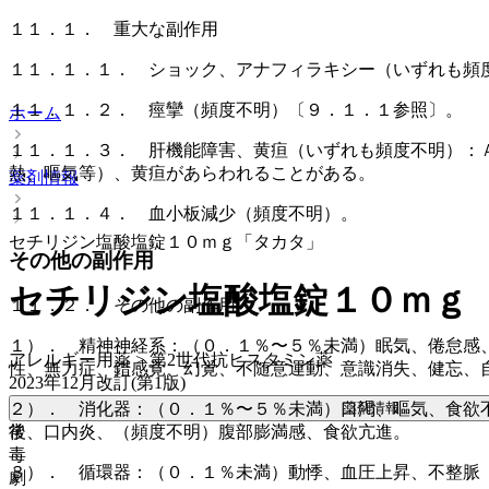
１１．１． 重大な副作用
１１．１．１． ショック、アナフィラキシー（いずれも頻
１１．１．２． 痙攣（頻度不明）〔９．１．１参照〕。
ホーム
１１．１．３． 肝機能障害、黄疸（いずれも頻度不明）：
熱、嘔気等）、黄疸があらわれることがある。
薬剤情報
１１．１．４． 血小板減少（頻度不明）。
セチリジン塩酸塩錠１０ｍｇ「タカタ」
その他の副作用
セチリジン塩酸塩錠１０ｍｇ
１１．２． その他の副作用
１）． 精神神経系：（０．１％〜５％未満）眠気、倦怠感
アレルギー用薬 > 第2世代抗ヒスタミン薬
性、無力症、錯感覚、幻覚、不随意運動、意識消失、健忘、
2023年12月改訂(第1版)
薬剤情報
２）． 消化器：（０．１％〜５％未満）口渇、嘔気、食欲
後
常、口内炎、（頻度不明）腹部膨満感、食欲亢進。
毒
３）． 循環器：（０．１％未満）動悸、血圧上昇、不整脈
劇