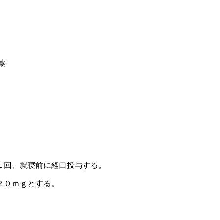
薬
１回、就寝前に経口投与する。
２０ｍｇとする。