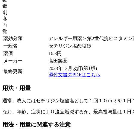
毒
劇
麻
向
覚
薬効分類
アレルギー用薬 > 第2世代抗ヒスタミン
一般名
セチリジン塩酸塩錠
薬価
16.3
円
メーカー
高田製薬
2023年12月改訂(第1版)
最終更新
添付文書のPDFはこちら
用法・用量
通常、成人にはセチリジン塩酸塩として１回１０ｍｇを１日
なお、年齢、症状により適宜増減するが、最高投与量は１日
用法・用量に関連する注意