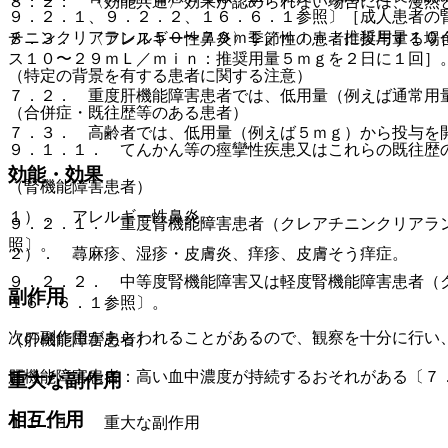
８．２． 〈効能共通〉効果が認められない場合には、漫然
９．２．１、９．２．２、１６．６．１参照〕［成人患者の
チニンクリアランス５０〜７９ｍＬ／ｍｉｎ：推奨用量１０
８．３． 〈アレルギー性鼻炎〉季節性の患者に投与する場
ス１０〜２９ｍＬ／ｍｉｎ：推奨用量５ｍｇを２日に１回］
（特定の背景を有する患者に関する注意）
７．２． 重度肝機能障害患者では、低用量（例えば通常用
（合併症・既往歴等のある患者）
７．３． 高齢者では、低用量（例えば５ｍｇ）から投与を
９．１．１． てんかん等の痙攣性疾患又はこれらの既往歴
効能・効果
（腎機能障害患者）
１）． アレルギー性鼻炎。
９．２．１． 重度腎機能障害患者（クレアチニンクリアラ
照〕。
２）． 蕁麻疹、湿疹・皮膚炎、痒疹、皮膚そう痒症。
９．２．２． 中等度腎機能障害又は軽度腎機能障害患者（
副作用
１６．６．１参照〕。
次の副作用があらわれることがあるので、観察を十分に行い
（肝機能障害患者）
肝機能障害患者：高い血中濃度が持続するおそれがある〔７
重大な副作用
相互作用
１１．１． 重大な副作用