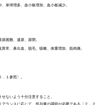
少、単球増多、血小板増加、血小板減少。
排尿困難、遺尿、尿閉。
覚異常、鼻出血、脱毛、咳嗽、体重増加、筋肉痛。
。
６．１参照〕。
させないよう十分注意すること。
リアランスに応じて、投与量の調節が必要である〔２．２、