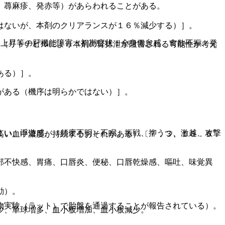
、蕁麻疹、発赤等）があらわれることがある。
はないが、本剤のクリアランスが１６％減少する）］。
Ｐ上昇等の肝機能障害（初期症状：全身倦怠感、食欲不振、発
る（リトナビルにより本剤の腎排泄が阻害される可能性が考え
ある）］。
がある（機序は明らかではない）］。
まい、浮遊感、（頻度不明）不眠、振戦、抑うつ、激越、攻撃
高い血中濃度が持続するおそれがある）〔７．３、１６．６．
部不快感、胃痛、口唇炎、便秘、口唇乾燥感、嘔吐、味覚異
動）。
物実験（ラット）で胎盤を通過することが報告されている）。
少、単球増多、血小板増加、血小板減少。