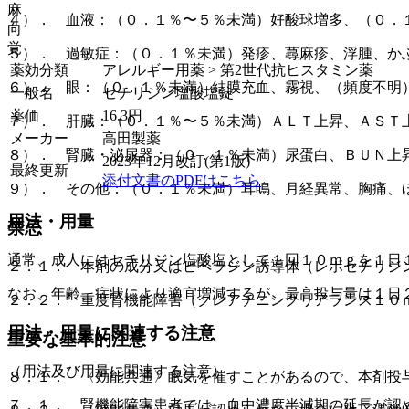
麻
４）． 血液：（０．１％〜５％未満）好酸球増多、（０．
向
覚
５）． 過敏症：（０．１％未満）発疹、蕁麻疹、浮腫、か
薬効分類
アレルギー用薬 > 第2世代抗ヒスタミン薬
６）． 眼：（０．１％未満）結膜充血、霧視、（頻度不明
一般名
セチリジン塩酸塩錠
薬価
16.3
円
７）． 肝臓：（０．１％〜５％未満）ＡＬＴ上昇、ＡＳＴ
メーカー
高田製薬
８）． 腎臓・泌尿器：（０．１％未満）尿蛋白、ＢＵＮ上
2023年12月改訂(第1版)
最終更新
添付文書のPDFはこちら
９）． その他：（０．１％未満）耳鳴、月経異常、胸痛、
用法・用量
禁忌
通常、成人にはセチリジン塩酸塩として１回１０ｍｇを１日
２．１． 本剤の成分又はピペラジン誘導体（レボセチリジ
なお、年齢、症状により適宜増減するが、最高投与量は１日
２．２． 重度腎機能障害（クレアチニンクリアランス１０
用法・用量に関連する注意
重要な基本的注意
（用法及び用量に関連する注意）
８．１． 〈効能共通〉眠気を催すことがあるので、本剤投
７．１． 腎機能障害患者では、血中濃度半減期の延長が認