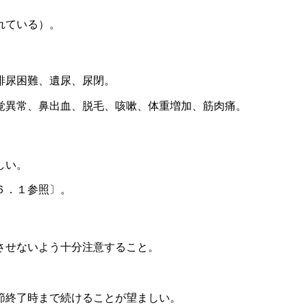
れている）。
排尿困難、遺尿、尿閉。
覚異常、鼻出血、脱毛、咳嗽、体重増加、筋肉痛。
。
しい。
６．１参照〕。
させないよう十分注意すること。
節終了時まで続けることが望ましい。