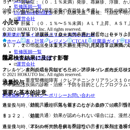
ログイン
５）． 過敏症：（０．１％未満）発疹、蕁麻疹、浮腫、か
監修医師一覧
治療上の有益性及び母乳栄養の有益性を考慮し、授乳の継続
UpToDate特別割引
６）． 眼：（０．１％未満）結膜充血、霧視、（頻度不明
運営会社
小児等
７）． 肝臓：（０．１％〜５％未満）ＡＬＴ上昇、ＡＳＴ
© 2021 HOKUTO Inc. All rights reserved.
８）． 腎臓・泌尿器：（０．１％未満）尿蛋白、ＢＵＮ上
利用規約
プライバシーポリシー
お問い合わせ
９．７．１． ２歳以上７歳未満の小児に対してはセチリジ
ホーム
表・計算
レジメン
CTCAE
抗菌薬ガイド
E
９）． その他：（０．１％未満）耳鳴、月経異常、胸痛、
９．７．２． 低出生体重児、新生児、乳児又は２歳未満の
監修医師一覧
禁忌
臨床検査結果に及ぼす影響
UpToDate特別割引
運営会社
２．１． 本剤の成分又はピペラジン誘導体（レボセチリジ
アレルゲン皮内反応を抑制するため、アレルゲン皮内反応検
© 2021 HOKUTO Inc. All rights reserved.
２．２． 重度腎機能障害（クレアチニンクリアランス１０
過量投与
※本製品は疾病の診断・治療・予防を目的としたプログラム
重要な基本的注意
１３．１． 症状
利用規約
プライバシーポリシー
お問い合わせ
８．１． 〈効能共通〉眠気を催すことがあるので、本剤投
過量投与時、錯乱、散瞳、落ち着きのなさ、鎮静、傾眠、昏
８．２． 〈効能共通〉効果が認められない場合には、漫然
１３．２． 処置
８．３． 〈アレルギー性鼻炎〉季節性の患者に投与する場
過量投与時、本剤の特異的な解毒剤はない、また本剤は透析