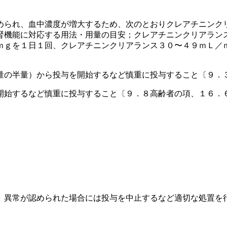
められ、血中濃度が増大するため、次のとおりクレアチニンク
腎機能に対応する用法・用量の目安；クレアチニンクリアラン
ｍｇを１日１回、クレアチニンクリアランス３０〜４９ｍＬ／
。
量の半量）から投与を開始するなど慎重に投与すること〔９．
開始するなど慎重に投与すること〔９．８高齢者の項、１６．
、異常が認められた場合には投与を中止するなど適切な処置を