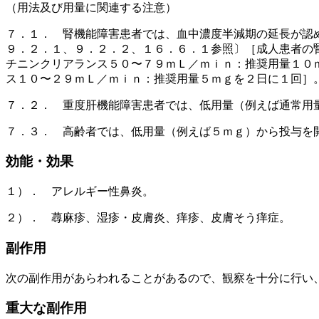
（用法及び用量に関連する注意）
７．１． 腎機能障害患者では、血中濃度半減期の延長が認
９．２．１、９．２．２、１６．６．１参照〕［成人患者の
チニンクリアランス５０〜７９ｍＬ／ｍｉｎ：推奨用量１０
ス１０〜２９ｍＬ／ｍｉｎ：推奨用量５ｍｇを２日に１回］
７．２． 重度肝機能障害患者では、低用量（例えば通常用
７．３． 高齢者では、低用量（例えば５ｍｇ）から投与を
効能・効果
１）． アレルギー性鼻炎。
２）． 蕁麻疹、湿疹・皮膚炎、痒疹、皮膚そう痒症。
副作用
次の副作用があらわれることがあるので、観察を十分に行い
重大な副作用