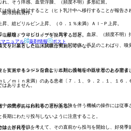
ぶれ、そう痒感、血管浮腫、（頻度不明）多形紅斑。
又は中止を検討すること（ヒト乳汁中へ移行することが報告さ
）眼球回転発作。
上昇、総ビリルビン上昇、（０．１％未満）Ａｌ−Ｐ上昇。
昇、尿糖、ウロビリノーゲン異常、頻尿、血尿、（頻度不明）
ン塩酸塩ドライシロップを投与すること。
Rマニュアル
薬剤情報
ポスト
ほてり、息苦しさ、（頻度不明）関節痛、手足のこわばり、嗅
幼児を対象とした臨床試験は実施していない。
ン、ヒドロキシジンを含む）に対し過敏症の既往歴のある患者
査を実施する３〜５日前より本剤の投与を中止することが望ま
ｍＬ／ｍｉｎ未満）のある患者〔７．１、９．２．１、１６．
ではありません。
与中の患者には自動車の運転等危険を伴う機械の操作には従事
迷、尿閉があらわれることがある。
と長期にわたり投与しないように注意すること。
合は、好発季節を考えて、その直前から投与を開始し、好発季
で除去されない。