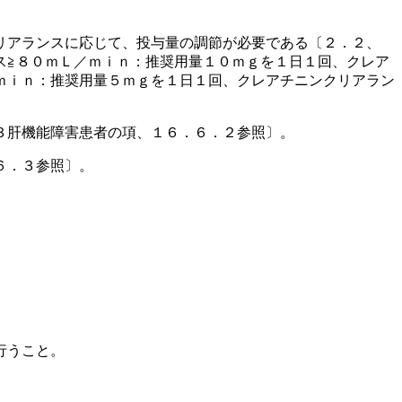
リアランスに応じて、投与量の調節が必要である〔２．２、
ス≧８０ｍＬ／ｍｉｎ：推奨用量１０ｍｇを１日１回、クレア
ｍｉｎ：推奨用量５ｍｇを１日１回、クレアチニンクリアラン
３肝機能障害患者の項、１６．６．２参照〕。
６．３参照〕。
行うこと。