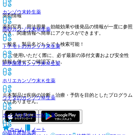
カンゾウ末鈴
生薬
薬剤情報
薬剤写真、用法用量、効能効果や後発品の情報が一度に参照
高砂カンゾウ末Ｍ
生薬
でき、関連情報へ簡単にアクセスができます。
一般名、製品名どちらでも検索可能！
トチモトのカンゾウ末
生薬
※ ご使用いただく際に、必ず最新の添付文書および安全性
情報も併せてご確認下さい。
紀伊国屋カンゾウ末Ｍ
生薬
ホリエカンゾウ末Ｋ
生薬
※本製品は疾病の診断・治療・予防を目的としたプログラム
ウチダのカンゾウＭ
生薬
ではありません。
カンゾウダイコーＭ
生薬
ホーム
ノート
小島甘草Ｍ
生薬