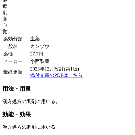
毒
劇
麻
向
覚
薬効分類
生薬
一般名
カンゾウ
薬価
27.7
円
メーカー
小西製薬
2023年12月改訂(第1版)
最終更新
添付文書のPDFはこちら
用法・用量
漢方処方の調剤に用いる。
効能・効果
漢方処方の調剤に用いる。