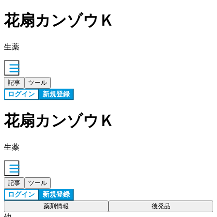
花扇カンゾウＫ
生薬
記事
ツール
ログイン
新規登録
花扇カンゾウＫ
生薬
記事
ツール
ログイン
新規登録
薬剤情報
後発品
他