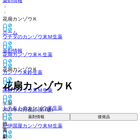
薬剤情報
花扇カンゾウＫ
ホーム
ウチダのカンゾウ末Ｍ
生薬
薬剤情報
花扇カンゾウ末Ｋ
生薬
花扇カンゾウＫ
カンゾウ末鈴
生薬
花扇カンゾウＫ
高砂カンゾウ末Ｍ
生薬
生薬
トチモトのカンゾウ末
生薬
2023年12月改訂(第1版)
薬剤情報
後発品
他
紀伊国屋カンゾウ末Ｍ
生薬
毒
劇