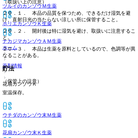
（取扱い上の注意）
ツルイのカンゾウＭ
生薬
２０．１． 本品の品質を保つため、できるだけ湿気を避
け、直射日光の当たらない涼しい所に保管すること。
ホリエカンゾウＫ
生薬
２０．２． 開封後は特に湿気を避け、取扱いに注意するこ
と。
ナカジマカンゾウＡＭ
生薬
ホーム
２０．３． 本品は生薬を原料としているので、色調等が異
なることがある。
薬剤情報
貯法
（保管上の注意）
花扇カンゾウＫ
室温保存。
ウチダのカンゾウ末Ｍ
生薬
花扇カンゾウ末Ｋ
生薬