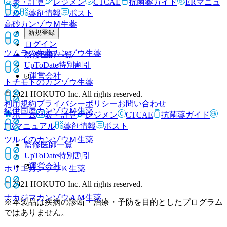
表・計算
レジメン
CTCAE
抗菌薬ガイド
ERマニュ
アル
薬剤情報
ポスト
高砂カンゾウＭ
生薬
新規登録
ログイン
ツムラの生薬カンゾウ
生薬
監修医師一覧
UpToDate特別割引
運営会社
トチモトのカンゾウ
生薬
© 2021 HOKUTO Inc. All rights reserved.
利用規約
プライバシーポリシー
お問い合わせ
紀伊国屋カンゾウＭ
生薬
ホーム
表・計算
レジメン
CTCAE
抗菌薬ガイド
ERマニュアル
薬剤情報
ポスト
ツルイのカンゾウＭ
生薬
監修医師一覧
UpToDate特別割引
運営会社
ホリエカンゾウＫ
生薬
© 2021 HOKUTO Inc. All rights reserved.
ナカジマカンゾウＡＭ
生薬
※本製品は疾病の診断・治療・予防を目的としたプログラム
ではありません。