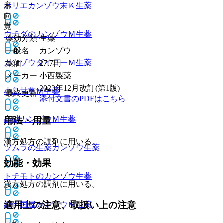
麻
ホリエカンゾウ末Ｋ
生薬
向
覚
ウチダのカンゾウＭ
生薬
薬効分類
生薬
一般名
カンゾウ
カンゾウダイコーＭ
生薬
薬価
27.7
円
メーカー
小西製薬
2023年12月改訂(第1版)
小島甘草Ｍ
生薬
最終更新
添付文書のPDFはこちら
高砂カンゾウＭ
生薬
用法・用量
漢方処方の調剤に用いる。
ツムラの生薬カンゾウ
生薬
効能・効果
トチモトのカンゾウ
生薬
漢方処方の調剤に用いる。
適用上の注意、取扱い上の注意
紀伊国屋カンゾウＭ
生薬