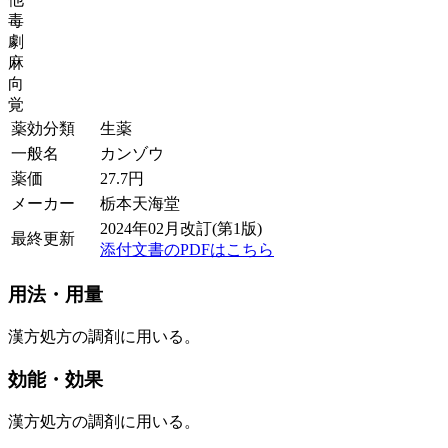
毒
劇
麻
向
覚
薬効分類
生薬
一般名
カンゾウ
薬価
27.7
円
メーカー
栃本天海堂
2024年02月改訂(第1版)
最終更新
添付文書のPDFはこちら
用法・用量
漢方処方の調剤に用いる。
効能・効果
漢方処方の調剤に用いる。