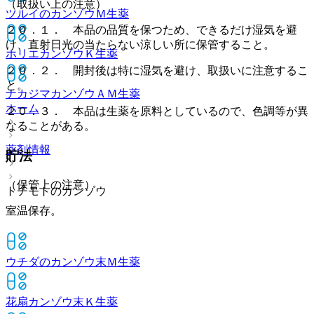
（取扱い上の注意）
ツルイのカンゾウＭ
生薬
２０．１． 本品の品質を保つため、できるだけ湿気を避
け、直射日光の当たらない涼しい所に保管すること。
ホリエカンゾウＫ
生薬
２０．２． 開封後は特に湿気を避け、取扱いに注意するこ
と。
ナカジマカンゾウＡＭ
生薬
ホーム
２０．３． 本品は生薬を原料としているので、色調等が異
なることがある。
薬剤情報
貯法
（保管上の注意）
トチモトのカンゾウ
室温保存。
ウチダのカンゾウ末Ｍ
生薬
花扇カンゾウ末Ｋ
生薬