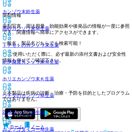
カンゾウ末鈴
生薬
薬剤情報
薬剤写真、用法用量、効能効果や後発品の情報が一度に参照
高砂カンゾウ末Ｍ
生薬
でき、関連情報へ簡単にアクセスができます。
一般名、製品名どちらでも検索可能！
トチモトのカンゾウ末
生薬
※ ご使用いただく際に、必ず最新の添付文書および安全性
情報も併せてご確認下さい。
紀伊国屋カンゾウ末Ｍ
生薬
ホリエカンゾウ末Ｋ
生薬
※本製品は疾病の診断・治療・予防を目的としたプログラム
ウチダのカンゾウＭ
生薬
ではありません。
花扇カンゾウＫ
生薬
ホーム
ノート
カンゾウダイコーＭ
生薬