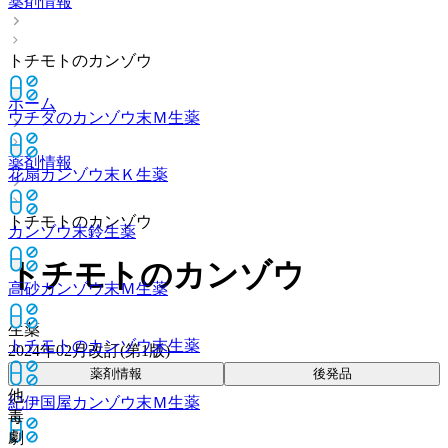
薬剤情報
トチモトのカンゾウ
ホーム
ウチダのカンゾウ末Ｍ
生薬
薬剤情報
花扇カンゾウ末Ｋ
生薬
トチモトのカンゾウ
カンゾウ末鈴
生薬
トチモトのカンゾウ
高砂カンゾウ末Ｍ
生薬
生薬
トチモトのカンゾウ末
生薬
2024年02月改訂(第1版)
薬剤情報
後発品
他
紀伊国屋カンゾウ末Ｍ
生薬
毒
劇