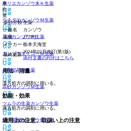
麻
ホリエカンゾウ末Ｋ
生薬
向
覚
ウチダのカンゾウＭ
生薬
薬効分類
生薬
一般名
カンゾウ
花扇カンゾウＫ
生薬
薬価
27.7
円
メーカー
栃本天海堂
2024年02月改訂(第1版)
カンゾウダイコーＭ
生薬
最終更新
添付文書のPDFはこちら
小島甘草Ｍ
生薬
用法・用量
漢方処方の調剤に用いる。
高砂カンゾウＭ
生薬
効能・効果
ツムラの生薬カンゾウ
生薬
漢方処方の調剤に用いる。
適用上の注意、取扱い上の注意
紀伊国屋カンゾウＭ
生薬