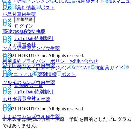
表・計算
レジメン
CTCAE
抗菌薬ガイド
ERマニュ
アル
薬剤情報
ポスト
小島甘草Ｍ
生薬
新規登録
ログイン
高砂カンゾウＭ
生薬
監修医師一覧
UpToDate特別割引
運営会社
ツムラの生薬カンゾウ
生薬
© 2021 HOKUTO Inc. All rights reserved.
利用規約
プライバシーポリシー
お問い合わせ
紀伊国屋カンゾウＭ
生薬
ホーム
表・計算
レジメン
CTCAE
抗菌薬ガイド
ERマニュアル
薬剤情報
ポスト
ツルイのカンゾウＭ
生薬
監修医師一覧
UpToDate特別割引
運営会社
ホリエカンゾウＫ
生薬
© 2021 HOKUTO Inc. All rights reserved.
ナカジマカンゾウＡＭ
生薬
※本製品は疾病の診断・治療・予防を目的としたプログラム
ではありません。