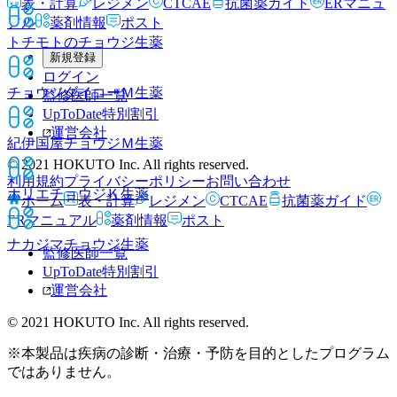
表・計算
レジメン
CTCAE
抗菌薬ガイド
ERマニュ
アル
薬剤情報
ポスト
トチモトのチョウジ
生薬
新規登録
ログイン
チョウジダイコーＭ
生薬
監修医師一覧
UpToDate特別割引
運営会社
紀伊国屋チョウジＭ
生薬
© 2021 HOKUTO Inc. All rights reserved.
利用規約
プライバシーポリシー
お問い合わせ
ホリエチョウジＫ
生薬
ホーム
表・計算
レジメン
CTCAE
抗菌薬ガイド
ERマニュアル
薬剤情報
ポスト
ナカジマチョウジ
生薬
監修医師一覧
UpToDate特別割引
運営会社
© 2021 HOKUTO Inc. All rights reserved.
※本製品は疾病の診断・治療・予防を目的としたプログラム
ではありません。