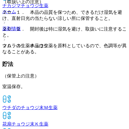
（取扱い上の注意）
ナカジマチョウジ
生薬
ホーム
２０．１． 本品の品質を保つため、できるだけ湿気を避
け、直射日光の当たらない涼しい所に保管すること。
薬剤情報
２０．２． 開封後は特に湿気を避け、取扱いに注意するこ
と。
ツムラの生薬チョウジ
２０．３． 本品は生薬を原料としているので、色調等が異
なることがある。
貯法
（保管上の注意）
室温保存。
ウチダのチョウジ末Ｍ
生薬
花扇チョウジ末Ｋ
生薬