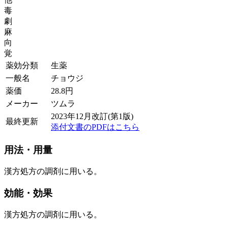
毒
劇
麻
向
覚
薬効分類
生薬
一般名
チョウジ
薬価
28.8
円
メーカー
ツムラ
2023年12月改訂(第1版)
最終更新
添付文書のPDFはこちら
用法・用量
漢方処方の調剤に用いる。
効能・効果
漢方処方の調剤に用いる。