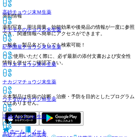
高砂チョウジ末Ｍ
生薬
薬剤情報
薬剤写真、用法用量、効能効果や後発品の情報が一度に参照
トチモトのチョウジ末
生薬
でき、関連情報へ簡単にアクセスができます。
一般名、製品名どちらでも検索可能！
紀伊国屋チョウジ末Ｍ
生薬
※ ご使用いただく際に、必ず最新の添付文書および安全性
情報も併せてご確認下さい。
ホリエチョウジ末Ｋ
生薬
ナカジマチョウジ末
生薬
※本製品は疾病の診断・治療・予防を目的としたプログラム
ウチダのチョウジＭ
生薬
ではありません。
花扇チョウジＫ
生薬
ホーム
ノート
高砂チョウジＭ
生薬