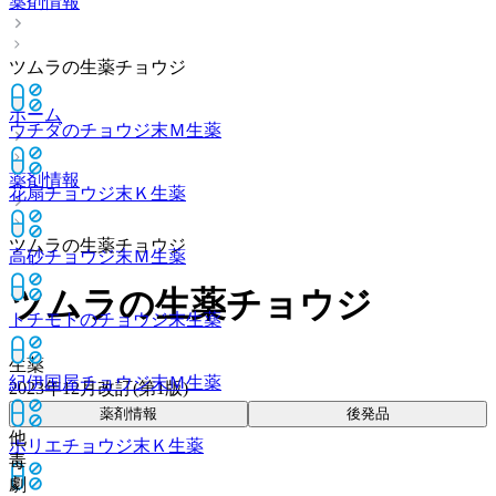
薬剤情報
ツムラの生薬チョウジ
ホーム
ウチダのチョウジ末Ｍ
生薬
薬剤情報
花扇チョウジ末Ｋ
生薬
ツムラの生薬チョウジ
高砂チョウジ末Ｍ
生薬
ツムラの生薬チョウジ
トチモトのチョウジ末
生薬
生薬
紀伊国屋チョウジ末Ｍ
生薬
2023年12月改訂(第1版)
薬剤情報
後発品
他
ホリエチョウジ末Ｋ
生薬
毒
劇