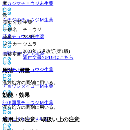
麻
ナカジマチョウジ末
生薬
向
覚
ウチダのチョウジＭ
生薬
薬効分類
生薬
一般名
チョウジ
花扇チョウジＫ
生薬
薬価
28.8
円
メーカー
ツムラ
2023年12月改訂(第1版)
高砂チョウジＭ
生薬
最終更新
添付文書のPDFはこちら
トチモトのチョウジ
生薬
用法・用量
漢方処方の調剤に用いる。
チョウジダイコーＭ
生薬
効能・効果
紀伊国屋チョウジＭ
生薬
漢方処方の調剤に用いる。
適用上の注意、取扱い上の注意
ホリエチョウジＫ
生薬