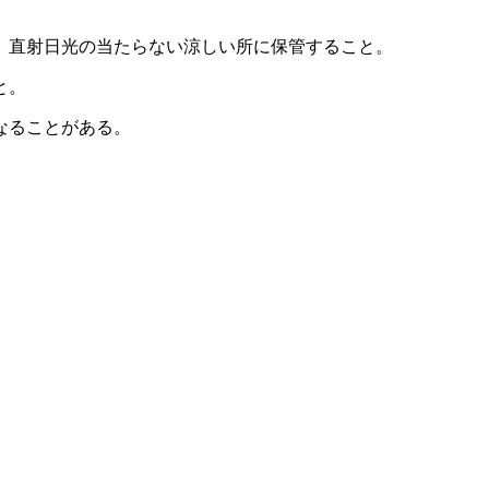
、直射日光の当たらない涼しい所に保管すること。
と。
なることがある。