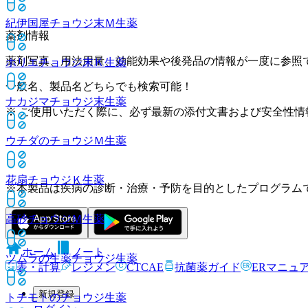
紀伊国屋チョウジ末Ｍ
生薬
薬剤情報
薬剤写真、用法用量、効能効果や後発品の情報が一度に参照
ホリエチョウジ末Ｋ
生薬
一般名、製品名どちらでも検索可能！
ナカジマチョウジ末
生薬
※ ご使用いただく際に、必ず最新の添付文書および安全性情
ウチダのチョウジＭ
生薬
花扇チョウジＫ
生薬
※本製品は疾病の診断・治療・予防を目的としたプログラム
高砂チョウジＭ
生薬
ホーム
ノート
ツムラの生薬チョウジ
生薬
表・計算
レジメン
CTCAE
抗菌薬ガイド
ERマニュ
新規登録
トチモトのチョウジ
生薬