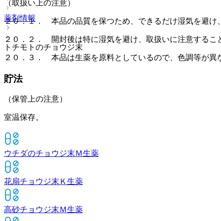
（取扱い上の注意）
薬剤情報
２０．１． 本品の品質を保つため、できるだけ湿気を避け
２０．２． 開封後は特に湿気を避け、取扱いに注意するこ
トチモトのチョウジ末
２０．３． 本品は生薬を原料としているので、色調等が異
貯法
（保管上の注意）
室温保存。
ウチダのチョウジ末Ｍ
生薬
花扇チョウジ末Ｋ
生薬
高砂チョウジ末Ｍ
生薬