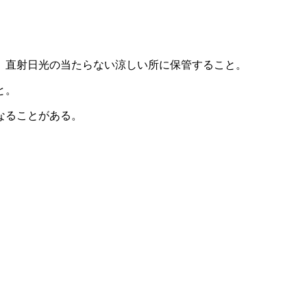
、直射日光の当たらない涼しい所に保管すること。
と。
なることがある。