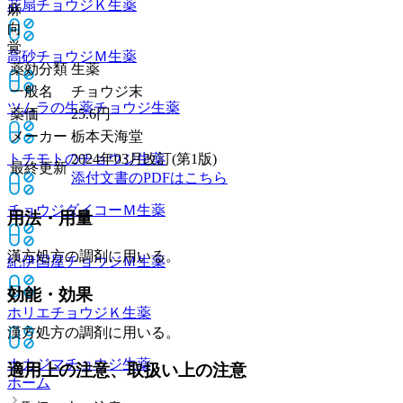
花扇チョウジＫ
生薬
麻
向
覚
高砂チョウジＭ
生薬
薬効分類
生薬
一般名
チョウジ末
ツムラの生薬チョウジ
生薬
薬価
25.6
円
メーカー
栃本天海堂
トチモトのチョウジ
生薬
2024年03月改訂(第1版)
最終更新
添付文書のPDFはこちら
チョウジダイコーＭ
生薬
用法・用量
漢方処方の調剤に用いる。
紀伊国屋チョウジＭ
生薬
効能・効果
ホリエチョウジＫ
生薬
漢方処方の調剤に用いる。
ナカジマチョウジ
生薬
適用上の注意、取扱い上の注意
ホーム