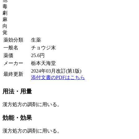
毒
劇
麻
向
覚
薬効分類
生薬
一般名
チョウジ末
薬価
25.6
円
メーカー
栃本天海堂
2024年03月改訂(第1版)
最終更新
添付文書のPDFはこちら
用法・用量
漢方処方の調剤に用いる。
効能・効果
漢方処方の調剤に用いる。