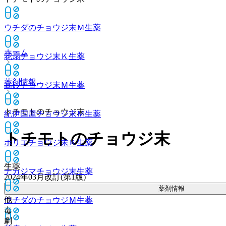
ウチダのチョウジ末Ｍ
生薬
ホーム
花扇チョウジ末Ｋ
生薬
薬剤情報
高砂チョウジ末Ｍ
生薬
トチモトのチョウジ末
紀伊国屋チョウジ末Ｍ
生薬
トチモトのチョウジ末
ホリエチョウジ末Ｋ
生薬
生薬
ナカジマチョウジ末
生薬
2024年03月改訂(第1版)
薬剤情報
他
ウチダのチョウジＭ
生薬
毒
劇