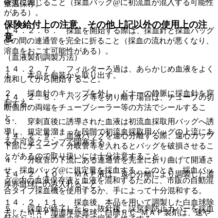
確実に閉じること（採血バッグ@に初流血が混入する可能性
室温保存。
がある）。
保険給付上の注意、その他上記以外の使用上の注
１４．２．６． 採血を開始する際は、採血針と採血バッグ
意
@の間の連通管を完全に折ること（採血の流れが悪くなり、
溶血をおこす可能性がある）。
（血液製剤調製方法）
１４．２．７． フィルターろ過は、あらかじめ血液をよく
１． 本品を包装から取り出す。
混和してから開始すること。
２． 採血針のキャップを外し、ドナーの静脈に採血針を穿
１４．２．８． バッグ等を切り離す場合は、チューブの切
刺する。
断個所の両端をチューブシーラー等の方法でシールするこ
と。
３． 穿刺直後に誘導された血液は初流血採取用バッグへ誘
導し、規定量溜まった段階で初流血採取用バッグの上流にあ
１４．２．９． 血液バッグを遠心分離する際、遠心カップ
る不可逆クランプで閉塞する。
下部にチューブ・分岐管等を入れるとバッグを破損させるこ
とがあるので取り扱いには十分注意すること。
４． 分岐管の下流にある連通管を完全に折り曲げて開通さ
せ、採血バッグ@に規定量を採血する。このとき、採血バッ
１４．２．１０． ＭＡＰ液は、遠心分離により調製した濃
グ@内の血液保存液と血液を混和するために、市販の自動混
厚赤血球にのみ入れること。
合タイプ採血機を使用するか、手によって十分混和する。
１４．２．１１． 採血後、本品を用いて調製した白血球除
５． 採血が終了したら、抜針後、誤穿刺防止カバーを採血
去したＭＡＰ加濃厚赤血球：白除ＲＣ−ＭＡＰ製剤は、速や