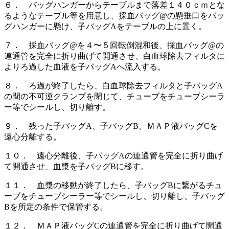
６． バッグハンガーからテーブルまで落差１４０ｃｍとな
るようなテーブル等を用意し、採血バッグ@の懸垂口をバッ
グハンガーに懸け、子バッグAをテーブルの上に置く。
７． 採血バッグ@を４〜５回転倒混和後、採血バッグ@の
連通管を完全に折り曲げて開通させ、白血球除去フィルタに
よりろ過した血液を子バッグAへ流入する。
８． ろ過が終了したら、白血球除去フィルタと子バッグA
の間の不可逆クランプを閉じて、チューブをチューブシーラ
ー等でシールし、切り離す。
９． 残った子バッグA、子バッグB、ＭＡＰ液バッグCを
遠心分離する。
１０． 遠心分離後、子バッグAの連通管を完全に折り曲げ
て開通させ、血漿を子バッグBに移す。
１１． 血漿の移動が終了したら、子バッグBに繋がるチュ
ーブをチューブシーラー等でシールし、切り離し、子バッグ
Bを所定の条件で保管する。
１２． ＭＡＰ液バッグCの連通管を完全に折り曲げて開通