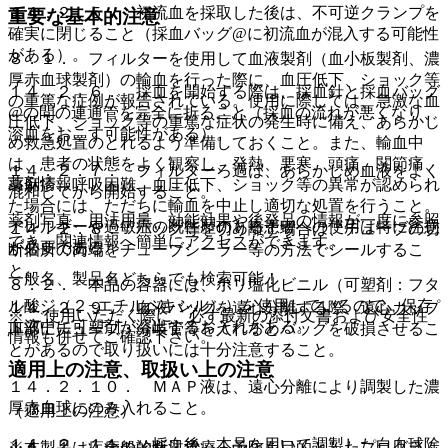
１４．２．５． 初流血を採取した後は、不可逆クランプを
重要な基本的注意
確実に閉じること（採血バッグ@に初流血が混入する可能性
がある）。
８．１． フィルターを使用して血液製剤（血小板製剤、濃
厚赤血球製剤）の輸血を行った際に、血圧低下、ショック等
１４．２．６． 採血を開始する際は、採血針と採血バッグ
の重篤な症例が報告されている。使用に際しては、急激な血
@の間の連通管を完全に折ること（採血の流れが悪くなり、
圧低下、ショック等の重篤な症状の発生時に備え、あらかじ
溶血をおこす可能性がある）。
め救急処置のとれるよう準備しておくこと。また、輸血中
は、患者の状態をよく観察し、発熱、悪寒、頭痛、関節痛、
１４．２．７． フィルターろ過は、あらかじめ血液をよく
薬剤情報
蕁麻疹、呼吸困難、血圧低下、ショック等の異常が認められ
混和してから開始すること。
た場合には、ただちに輸血を中止し適切な処置を行うこと。
薬剤写真、用法用量、効能効果や後発品の情報が一度に参照
アレルギーや過敏症の既往歴のある患者への使用は特に注意
１４．２．８． バッグ等を切り離す場合は、チューブの切
でき、関連情報へ簡単にアクセスができます。
が必要である。
断個所の両端をチューブシーラー等の方法でシールするこ
と。
一般名、製品名どちらでも検索可能！
８．２． 本品の容器には、ポリ塩化ビニル（可塑剤：フタ
ル酸ジ（２−エチルヘキシル））を使用しているので、保存
１４．２．９． 血液バッグを遠心分離する際、遠心カップ
※ ご使用いただく際に、必ず最新の添付文書および安全性
血液中に可塑剤が溶出するおそれがある。
下部にチューブ・分岐管等を入れるとバッグを破損させるこ
情報も併せてご確認下さい。
とがあるので取り扱いには十分注意すること。
適用上の注意、取扱い上の注意
１４．２．１０． ＭＡＰ液は、遠心分離により調製した濃
厚赤血球にのみ入れること。
（適用上の注意）
１４．２．１１． 採血後、本品を用いて調製した白血球除
※本製品は疾病の診断・治療・予防を目的としたプログラム
１４．１． 全般的な注意