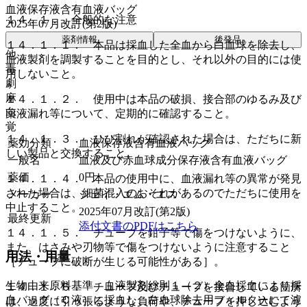
血液保存液含有血液バッグ
１４．１． 全般的な注意
2025年07月改訂(第2版)
薬剤情報
後発品
１４．１．１． 本品は採血した全血から白血球を除去し、
他
血液製剤を調製することを目的とし、それ以外の目的には使
毒
用しないこと。
劇
麻
１４．１．２． 使用中は本品の破損、接合部のゆるみ及び
向
薬液漏れ等について、定期的に確認すること。
覚
１４．１．３． ひび割れが確認された場合は、ただちに新
薬効分類
血液保存液含有血液バッグ
しい製品と交換すること。
一般名
血液及び赤血球成分保存液含有血液バッグ
薬価
0
円
１４．１．４． 本品の使用中に、血液漏れ等の異常が発見
された場合は、細菌混入のおそれがあるのでただちに使用を
メーカー
ジェイ・エム・エス
中止すること。
2025年07月改訂(第2版)
最終更新
添付文書のPDFはこちら
１４．１．５． チューブを鉗子等で傷をつけないように、
また、はさみや刃物等で傷をつけないように注意すること
用法・用量
［チューブに破断が生じる可能性がある］。
生物由来原料基準 血液製剤総則１（２）全血採血により採
１４．１．６． チューブ及びチューブを接合している箇所
血バッグ（Ｃ液）に採血し、白血球除去用フィルターにて濾
は、過度に引っ張るような負荷や、チューブを押し込むよう