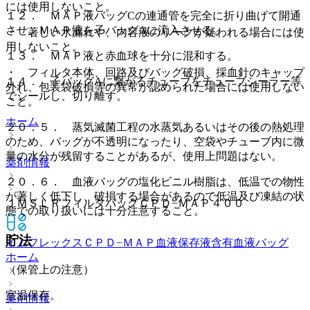
には使用しないこと。
１２． ＭＡＰ液バッグCの連通管を完全に折り曲げて開通
させ、ＭＡＰ液を子バッグAに流入させる。
・ 著しい水漏れや、内容液のリークが疑われる場合には使
用しないこと。
１３． ＭＡＰ液と赤血球を十分に混和する。
・ フィルタ本体、回路及びバッグ破損、採血針のキャップ
１４． 子バッグAに繋がるチューブをチューブシーラー等
外れ、包装袋破損等の異常が認められた場合には使用しない
でシールし、切り離す。
こと。
ホーム
２０．５． 蒸気滅菌工程の水蒸気あるいはその後の熱処理
のため、バッグが不透明になったり、空袋やチューブ内に微
量の水分が残留することがあるが、使用上問題はない。
薬剤情報
２０．６． 血液バッグの塩化ビニル樹脂は、低温での物性
が著しく低下し、破損する場合があるので低温及び凍結の状
ＪＭＳＬＲフィルタバッグＣＰＤ−ＭＡＰ４００
態での取り扱いには十分注意すること。
貯法
イムフレックスＣＰＤ−ＭＡＰ
血液保存液含有血液バッグ
ホーム
（保管上の注意）
室温保存。
薬剤情報