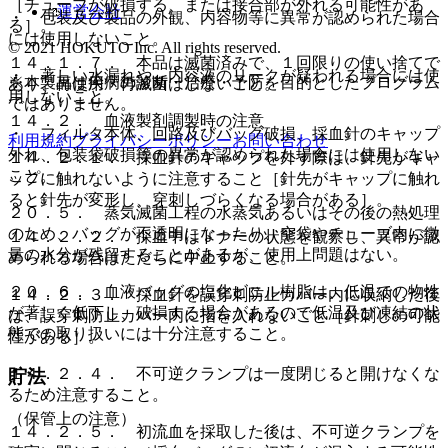
［チューブが破損する、または接合部が外れる可能性があ
運営会社
・ 包装及び製品の外観、内容物等に異常が認められた場合
る］。
には使用しないこと。
© 2021 HOKUTO Inc. All rights reserved.
１４．１．７． 本品は滅菌済みで、１回限りの使い捨てで
・ 著しい水漏れや、内容液のリークが疑われる場合には使
※本製品は疾病の診断・治療・予防を目的としたプログラム
あり、再使用・再滅菌はしないこと。
用しないこと。
ではありません。
１４．２． 血液製剤調製時の注意
・ フィルタ本体、回路及びバッグ破損、採血針のキャップ
利用規約
プライバシーポリシー
お問い合わせ
外れ、包装袋破損等の異常が認められた場合には使用しない
１４．２．１． 採血針のキャップを外す際は、針先がキャ
こと。
ップに触れないように注意すること［針先がキャップに触れ
ると針先が変形し、穿刺しづらくなる場合がある］。
２０．５． 蒸気滅菌工程の水蒸気あるいはその後の熱処理
のため、バッグが不透明になったり、空袋やチューブ内に微
１４．２．２． 採血中はドナーの状態を観察し、異常が認
量の水分が残留することがあるが、使用上問題はない。
められる場合はただちに中止すること。
２０．６． 血液バッグの塩化ビニル樹脂は、低温での物性
１４．２．３． 採血針を誤穿刺防止カバー内に収納した後
が著しく低下し、破損する場合があるので低温及び凍結の状
は、誤穿刺防止カバー内に指を入れないこと［針刺しの可能
態での取り扱いには十分注意すること。
性がある］。
１４．２．４． 不可逆クランプは一度閉じると開けなくな
貯法
るため注意すること。
（保管上の注意）
１４．２．５． 初流血を採取した後は、不可逆クランプを