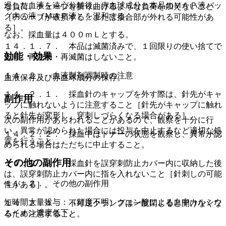
過した血液を遠心分離後、赤血球成分と本品のＭＡＰ液バッ
な負荷、チューブを折り曲げるような負荷を加えないこと
グ内の液（ＭＡＰ液）を混和する。
［チューブが破損する、または接合部が外れる可能性があ
る］。
なお、採血量は４００ｍＬとする。
１４．１．７． 本品は滅菌済みで、１回限りの使い捨てで
効能・効果
あり、再使用・再滅菌はしないこと。
１４．２． 血液製剤調製時の注意
血液保存及び赤血球成分の保存。
１４．２．１． 採血針のキャップを外す際は、針先がキャ
副作用
ップに触れないように注意すること［針先がキャップに触れ
ると針先が変形し、穿刺しづらくなる場合がある］。
次の副作用があらわれることがあるので、観察を十分に行
い、異常が認められた場合には投与を中止するなど適切な処
１４．２．２． 採血中はドナーの状態を観察し、異常が認
置を行うこと。
められる場合はただちに中止すること。
その他の副作用
１４．２．３． 採血針を誤穿刺防止カバー内に収納した後
は、誤穿刺防止カバー内に指を入れないこと［針刺しの可能
１１．２． その他の副作用
性がある］。
短時間大量投与：（頻度不明）クエン酸による血中カルシウ
１４．２．４． 不可逆クランプは一度閉じると開けなくな
ムイオン濃度低下。
るため注意すること。