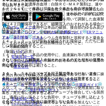
去したＭＡＰ加濃厚赤血球：白除ＲＣ−ＭＡＰ製剤は、速や
ではありません。
１４．１．１． 本品は採血した全血から白血球を除去し、
かに２〜６℃にて保存し、採血後、本品を用いて調製した白
血液製剤を調製することを目的とし、それ以外の目的には使
血球除去した血漿：白除血漿製剤は、速やかに−２０℃以下
用しないこと。
にて保存すること。なお、ＭＡＰ液を用いて調製した血液製
剤は４２日間保存できるが、細菌混入のおそれがある場合に
ホーム
ノート
１４．１．２． 使用中は本品の破損、接合部のゆるみ及び
は使用しないこと。
表・計算
レジメン
CTCAE
抗菌薬ガイド
ERマニュ
薬液漏れ等について、定期的に確認すること。
アル
薬剤情報
ポスト
１４．２．１２． カルシウム含有製剤と混和すると凝血を
１４．１．３． ひび割れが確認された場合は、ただちに新
おこすおそれがあるため混合輸注はしないこと。
しい製品と交換すること。
新規登録
（取扱い上の注意）
ログイン
１４．１．４． 本品の使用中に、血液漏れ等の異常が発見
監修医師一覧
された場合は、細菌混入のおそれがあるのでただちに使用を
２０．１． 直射日光、水漏れのおそれのある場所や湿度の
UpToDate特別割引
中止すること。
高い場所での保存は避けること。
運営会社
１４．１．５． チューブを鉗子等で傷をつけないように、
２０．２． 本品はプラスチック製品であるため、運搬、操
© 2021 HOKUTO Inc. All rights reserved.
また、はさみや刃物等で傷をつけないように注意すること
作時には振動や衝撃を加えないように十分注意すること。
利用規約
プライバシーポリシー
お問い合わせ
［チューブに破断が生じる可能性がある］。
ホーム
表・計算
レジメン
CTCAE
抗菌薬ガイド
２０．３． 本品は清潔な場所で包装袋から使用直前に取り
ERマニュアル
薬剤情報
ポスト
１４．１．６． チューブ及びチューブを接合している箇所
出し、ただちに使用すること。
は、過度に引っ張るような負荷や、チューブを押し込むよう
監修医師一覧
２０．４． 次の場合には使用しないこと。
な負荷、チューブを折り曲げるような負荷を加えないこと
UpToDate特別割引