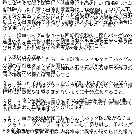
針にかぶせ、通常の方法で採血を終了する。
かに２〜６℃にて保存し、採血後、本品を用いて調製した白
血球除去した血漿：白除血漿製剤は、速やかに−２０℃以下
６． バッグハンガーからテーブルまで落差１４０ｃｍとな
にて保存すること。なお、ＭＡＰ液を用いて調製した血液製
るようなテーブル等を用意し、採血バッグ@の懸垂口をバッ
剤は４２日間保存できるが、細菌混入のおそれがある場合に
グハンガーに懸け、子バッグAをテーブルの上に置く。
は使用しないこと。
７． 採血バッグ@を４〜５回転倒混和後、採血バッグ@の
１４．２．１２． カルシウム含有製剤と混和すると凝血を
連通管を完全に折り曲げて開通させ、白血球除去フィルタに
おこすおそれがあるため混合輸注はしないこと。
よりろ過した血液を子バッグAへ流入する。
（取扱い上の注意）
８． ろ過が終了したら、白血球除去フィルタと子バッグA
の間の不可逆クランプを閉じて、チューブをチューブシーラ
２０．１． 直射日光、水漏れのおそれのある場所や湿度の
ー等でシールし、切り離す。
高い場所での保存は避けること。
９． 残った子バッグA、子バッグB、ＭＡＰ液バッグCを
２０．２． 本品はプラスチック製品であるため、運搬、操
遠心分離する。
作時には振動や衝撃を加えないように十分注意すること。
１０． 遠心分離後、子バッグAの連通管を完全に折り曲げ
２０．３． 本品は清潔な場所で包装袋から使用直前に取り
て開通させ、血漿を子バッグBに移す。
出し、ただちに使用すること。
１１． 血漿の移動が終了したら、子バッグBに繋がるチュ
２０．４． 次の場合には使用しないこと。
ーブをチューブシーラー等でシールし、切り離し、子バッグ
Bを所定の条件で保管する。
・ 包装及び製品の外観、内容物等に異常が認められた場合