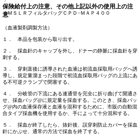
保険給付上の注意、その他上記以外の使用上の注
ＪＭＳＬＲフィルタバッグＣＰＤ−ＭＡＰ４００
意
（血液製剤調製方法）
１． 本品を包装から取り出す。
２． 採血針のキャップを外し、ドナーの静脈に採血針を穿
刺する。
３． 穿刺直後に誘導された血液は初流血採取用バッグへ誘
導し、規定量溜まった段階で初流血採取用バッグの上流にあ
る不可逆クランプで閉塞する。
４． 分岐管の下流にある連通管を完全に折り曲げて開通さ
せ、採血バッグ@に規定量を採血する。このとき、採血バッ
グ@内の血液保存液と血液を混和するために、市販の自動混
合タイプ採血機を使用するか、手によって十分混和する。
５． 採血が終了したら、抜針後、誤穿刺防止カバーを採血
針にかぶせ、通常の方法で採血を終了する。