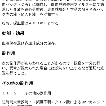
血バッグ（Ｃ液）に採血し、白血球除去用フィルターにて濾
過した血液を遠心分離後、赤血球成分と本品のＭＡＰ液バッ
グ内の液（ＭＡＰ液）を混和する。
なお、採血量は４００ｍＬとする。
効能・効果
血液保存及び赤血球成分の保存。
副作用
次の副作用があらわれることがあるので、観察を十分に行
い、異常が認められた場合には投与を中止するなど適切な処
置を行うこと。
その他の副作用
１１．２． その他の副作用
短時間大量投与：（頻度不明）クエン酸による血中カルシウ