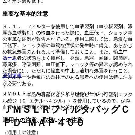
ムイオン濃度低下。
重要な基本的注意
８．１． フィルターを使用して血液製剤（血小板製剤、濃
厚赤血球製剤）の輸血を行った際に、血圧低下、ショック等
の重篤な症例が報告されている。使用に際しては、急激な血
圧低下、ショック等の重篤な症状の発生時に備え、あらかじ
め救急処置のとれるよう準備しておくこと。また、輸血中
ホーム
は、患者の状態をよく観察し、発熱、悪寒、頭痛、関節痛、
蕁麻疹、呼吸困難、血圧低下、ショック等の異常が認められ
た場合には、ただちに輸血を中止し適切な処置を行うこと。
薬剤情報
アレルギーや過敏症の既往歴のある患者への使用は特に注意
が必要である。
ＪＭＳＬＲフィルタバッグＣＰＤ−ＭＡＰ４００
８．２． 本品の容器には、ポリ塩化ビニル（可塑剤：フタ
ル酸ジ（２−エチルヘキシル））を使用しているので、保存
ＪＭＳＬＲフィルタバッグＣ
血液中に可塑剤が溶出するおそれがある。
適用上の注意、取扱い上の注意
ＰＤ−ＭＡＰ４００
（適用上の注意）