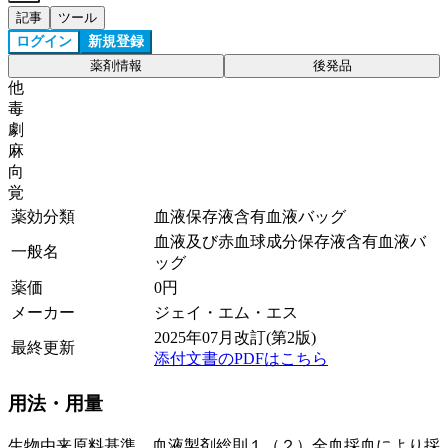
記事
ツール
ログイン
新規登録
薬剤情報
後発品
他
毒
劇
麻
向
覚
薬効分類
血液保存液含有血液バッグ
血液及び赤血球成分保存液含有血液バ
一般名
ッグ
薬価
0
円
メーカー
ジェイ・エム・エス
2025年07月改訂(第2版)
最終更新
添付文書のPDFはこちら
用法・用量
生物由来原料基準 血液製剤総則１（２）全血採血により採