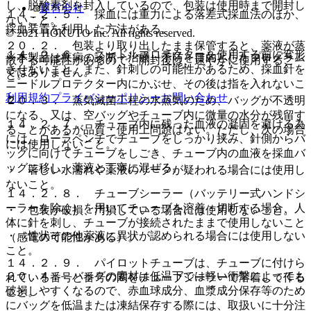
し、脱酸素剤を封入しているので、包装は使用時まで開封し
運営会社
１４．２．５． 採血には重力による落差式採血法のほか、
ないこと。
採血装置を利用した方法がある。
© 2021 HOKUTO Inc. All rights reserved.
２０．２． 包装より取り出したまま保管すると、薬液が蒸
１４．２．６． ニードルプロテクターを使用する前に変形
※本製品は疾病の診断・治療・予防を目的としたプログラム
散する可能性があるので、開封後は、速やかに使用するこ
させないこと。また、針刺しの可能性があるため、採血針を
ではありません。
と。
ニードルプロテクター内にかぶせ、その後は指を入れないこ
利用規約
プライバシーポリシー
お問い合わせ
と。
２０．３． 蒸気滅菌工程の水蒸気のため、バッグが不透明
になる、又は、空バッグやチューブ内に微量の水分が残留す
１４．２．７． チューブ内に残った血液の凝固を避ける為
ることがあるが品質・使用上問題はない。ただし、次の場合
には、ローラペンチでチューブをしっかり挟み、針側からバ
には使用しないこと。
ッグに向けてチューブをしごき、チューブ内の血液を採血バ
ッグに移し、薬液と丁寧に混ぜる。
・ 著しい水濡れや薬液のリークが疑われる場合には使用し
ないこと。
１４．２．８． チューブシーラー（バッテリー式ハンドシ
ーラーを除く）を用いてチューブを溶着・切断する場合、人
・ 包装が破損、汚損している場合には使用しないこと。
体に針を刺し、チューブが接続されたままで使用しないこと
・ 性状その他薬液に異状が認められる場合には使用しない
（感電の可能性がある）。
こと。
１４．２．９． パイロットチューブは、チューブに付けら
２０．４． バッグの素材は低温下では軽い衝撃によっても
れている番号と番号の間をチューブシーラーで溶着して作る
破損しやすくなるので、赤血球成分、血漿成分保存等のため
こと。
にバッグを低温または凍結保存する際には、取扱いに十分注