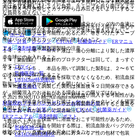
本体と直接触れないようにチューブと共にバッグ上部の輸血
ではありません。
チューブを押し込むような負荷、チューブを折り曲げるよう
口に巻きつける等してカップからはみ出さないようにするこ
な負荷を加えないこと。
と。
１４．１．６． 油性ペンのインク成分がバッグ内の血液に
・ インナーカップを使用して遠心操作を行う際は、遠心中
移行する可能性があるため、バッグ本体に書き込まないこ
に本品を破損させる可能性があるため、巻きつけたチューブ
ホーム
ノート
と。
等はバッグ本体とカップの間に挟まないこと。
表・計算
レジメン
CTCAE
抗菌薬ガイド
ERマニュ
アル
薬剤情報
ポスト
１４．２． 血液製剤調製時の注意
１４．２．１４． ＭＡＰ液は、遠心分離により製した濃厚
赤血球にのみ入れること。
１４．２．１． 採血針のプロテクターは回して、まっすぐ
新規登録
外すこと。
ログイン
１４．２．１５． 本品を用いて調製した製剤は、２〜６℃
監修医師一覧
の冷蔵庫内に保存すること。
１４．２．２． 初流血を採取できなくなるため、初流血採
UpToDate特別割引
取前にシャッタークレンメを閉じないこと。
ＭＡＰ液を用いて調製した製剤は採血後４２日間保存できる
運営会社
が、細菌混入のおそれがある場合はこの限りではない。
１４．２．３． 採血バッグに初流血が混入する可能性があ
© 2021 HOKUTO Inc. All rights reserved.
るため、初流血を採取した後は、シャッタークレンメを確実
利用規約
プライバシーポリシー
お問い合わせ
１４．２．１６． カルシウム含有製剤と混和すると凝血を
に閉じること。
ホーム
表・計算
レジメン
CTCAE
抗菌薬ガイド
起こすおそれがあるので混合輸注しないこと。
ERマニュアル
薬剤情報
ポスト
１４．２．４． 採血中に溶血をおこす可能性があるため、
（取扱い上の注意）
採血バッグへの採血を開始する際は、初流血除去バッグの分
監修医師一覧
岐部のクリックチップを完全に折ること。
２０．１． 品質保持のためにガスバリア性の包材で包装
UpToDate特別割引