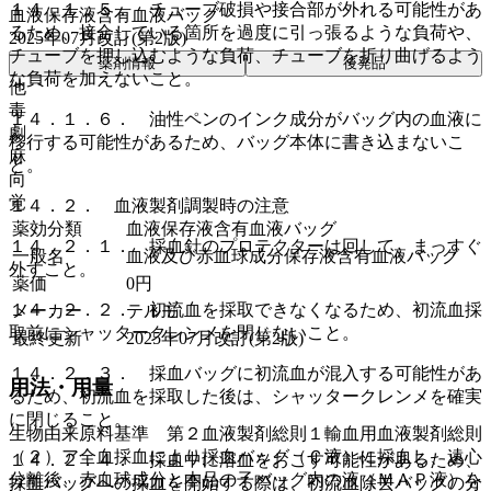
１４．１．５． チューブ破損や接合部が外れる可能性があ
血液保存液含有血液バッグ
るため、接合している箇所を過度に引っ張るような負荷や、
2025年07月改訂(第2版)
チューブを押し込むような負荷、チューブを折り曲げるよう
薬剤情報
後発品
な負荷を加えないこと。
他
毒
１４．１．６． 油性ペンのインク成分がバッグ内の血液に
劇
移行する可能性があるため、バッグ本体に書き込まないこ
麻
と。
向
覚
１４．２． 血液製剤調製時の注意
薬効分類
血液保存液含有血液バッグ
１４．２．１． 採血針のプロテクターは回して、まっすぐ
一般名
血液及び赤血球成分保存液含有血液バッグ
外すこと。
薬価
0
円
１４．２．２． 初流血を採取できなくなるため、初流血採
メーカー
テルモ
取前にシャッタークレンメを閉じないこと。
最終更新
2025年07月改訂(第2版)
１４．２．３． 採血バッグに初流血が混入する可能性があ
用法・用量
るため、初流血を採取した後は、シャッタークレンメを確実
に閉じること。
生物由来原料基準 第２血液製剤総則１輸血用血液製剤総則
（２）ア全血採血により採血バッグ（Ｃ液）に採血し、遠心
１４．２．４． 採血中に溶血をおこす可能性があるため、
分離後、赤血球成分と本品の子バッグ内の液（ＭＡＰ液）を
採血バッグへの採血を開始する際は、初流血除去バッグの分