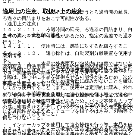
こと。
適用上の注意、取扱い上の注意
１４．２．１０． 低温下でろ過を行うとろ過時間の延長、
ろ過器の目詰まりをおこす可能性がある。
（適用上の注意）
１４．２．１１． ろ過時間の延長、ろ過器の目詰まり、白
１４．１． 全般的な注意
血球の漏れをおこす可能性があるため、指定の落差でろ過を
行うこと。
１４．１．１． 使用時には、感染に対する配慮をするこ
と。
１４．２．１２． 遠心操作は、自動製剤分離装置を使用す
薬剤情報
る。
１４．１．２． 本品の外表面及び包装内は無菌ではないた
薬剤写真、用法用量、効能効果や後発品の情報が一度に参照
め、操作には注意し、すべての操作を無菌的に行うこと。
１４．２．１３． インナーカップを使用して遠心操作を行
でき、関連情報へ簡単にアクセスができます。
う際は、遠心中に本品を破損させる可能性があるため、次の
１４．１．３． あらかじめ接合部に緩みがないことを確認
事項に注意すること。
一般名、製品名どちらでも検索可能！
してから使用すること（また、使用中は定期的に緩み、外れ
がないことを確認すること）。
・ インナーカップを使用して遠心操作を行う際は、遠心中
※ ご使用いただく際に、必ず最新の添付文書および安全性
に本品を破損させる可能性があるため、バッグ本体をカップ
情報も併せてご確認下さい。
１４．１．４． チューブに液漏れ、空気の混入、破断が生
の底に密着させるなどしてバッグ本体とカップの間に隙間が
じる可能性があるため、チューブを鉗子やはさみ、刃物等で
できないようにすること。
傷をつけないこと。
・ インナーカップを使用して遠心操作を行う際、本品を破
１４．１．５． チューブ破損や接合部が外れる可能性があ
損させる可能性があるため、チューブや硬質部材等はバッグ
※本製品は疾病の診断・治療・予防を目的としたプログラム
るため、接合している箇所を過度に引っ張るような負荷や、