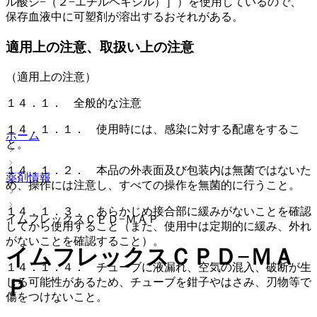
ル酸ジ−（２−エチルヘキシル）］）を使用しているので、
保存血液中に可塑剤が溶出するおそれがある。
適用上の注意、取扱い上の注意
（適用上の注意）
１４．１． 全般的な注意
１４．１．１． 使用時には、感染に対する配慮をするこ
ホーム
と。
１４．１．２． 本品の外表面及び包装内は無菌ではないた
薬剤情報
め、操作には注意し、すべての操作を無菌的に行うこと。
１４．１．３． あらかじめ接合部に緩みがないことを確認
イムフレックスＣＰＤ−ＭＡＰ
してから使用すること（また、使用中は定期的に緩み、外れ
がないことを確認すること）。
イムフレックスＣＰＤ−ＭＡ
１４．１．４． チューブに液漏れ、空気の混入、破断が生
Ｐ
じる可能性があるため、チューブを鉗子やはさみ、刃物等で
傷をつけないこと。