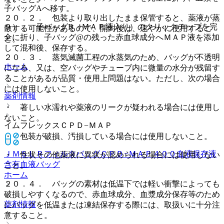
子バッグAへ移す。
２０．２． 包装より取り出したまま保管すると、薬液が蒸
９）． 子バッグB（ＭＡＰ液入り）のクリックチップを完
散する可能性があるので、開封後は、速やかに使用するこ
全に折り、子バッグ@の残った赤血球成分へＭＡＰ液を添加
と。
して混和後、保存する。
２０．３． 蒸気滅菌工程の水蒸気のため、バッグが不透明
ホーム
になる、又は、空バッグやチューブ内に微量の水分が残留す
ることがあるが品質・使用上問題はない。ただし、次の場合
には使用しないこと。
薬剤情報
・ 著しい水濡れや薬液のリークが疑われる場合には使用し
ないこと。
イムフレックスＣＰＤ−ＭＡＰ
・ 包装が破損、汚損している場合には使用しないこと。
ＪＭＳＬＲフィルタバッグＣＰＤ−ＭＡＰ４００
血液保存液
・ 性状その他薬液に異状が認められる場合には使用しない
含有血液バッグ
こと。
ホーム
２０．４． バッグの素材は低温下では軽い衝撃によっても
破損しやすくなるので、赤血球成分、血漿成分保存等のため
薬剤情報
にバッグを低温または凍結保存する際には、取扱いに十分注
意すること。