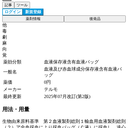
記事
ツール
ログイン
新規登録
薬剤情報
後発品
他
毒
劇
麻
向
覚
薬効分類
血液保存液含有血液バッグ
血液及び赤血球成分保存液含有血液バ
一般名
ッグ
薬価
0
円
メーカー
テルモ
最終更新
2025年07月改訂(第2版)
用法・用量
生物由来原料基準 第２血液製剤総則１輸血用血液製剤総則
（２）ア全血採血により採血バッグ（Ｃ液）に採血し、遠心