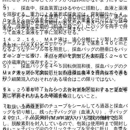
と。
３）． 採血中、採血装置はゆるやかに揺動し、血液と薬液
を混和する。重力による落差式採血では、穿刺部位から４
・ インナーカップを使用して遠心操作を行う際は、遠心中
０〜５０ｃｍの落差を設け、台秤等で重量を計りながら採血
に本品を破損させる可能性があるため、巻きつけたチューブ
する。採血中、定期的（約３０秒ごと）にバッグを両手で持
等はバッグ本体とカップの間に挟まないこと。
って血液と薬液を丁寧に混和させる。
１４．２．１４． ＭＡＰ液は、遠心分離により製した濃厚
４）． バッグハンガーからテーブルまで落差１４０ｃｍと
赤血球にのみ入れること。
なるようなテーブル等を用意し、採血バッグの懸垂口をバッ
グハンガーに掛け、子バッグ@をテーブル上に置く。
１４．２．１５． 本品を用いて調製した製剤は、２〜６℃
の冷蔵庫内に保存すること。
５）． 採血バッグを４〜５回転倒混和後、採血バッグのク
リックチップを完全に折り、ろ過器に血液を導入してろ過を
ＭＡＰ液を用いて調製した製剤は採血後４２日間保存できる
行う。
が、細菌混入のおそれがある場合はこの限りではない。
６）． ろ過が終了したら、クレンメを閉じ、チューブが確
１４．２．１６． カルシウム含有製剤と混和すると凝血を
実に閉塞されたことを確認する。
起こすおそれがあるので混合輸注しないこと。
７）． ろ過器下部のチューブをシールしてろ過器と採血バ
（取扱い上の注意）
ッグを切り離し、残った子バッグ@（血液入り）、子バッグ
２０．１． 品質保持のためにガスバリア性の包材で包装
A（空）、子バッグB（ＭＡＰ液入り）を遠心分離する。
し、脱酸素剤を封入しているので、包装は使用時まで開封し
８）． 子バッグ@のクリックチップを完全に折り、血漿を
ないこと。