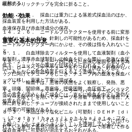
混和する。
岐部のクリックチップを完全に折ること。
１４．２．５． 採血には重力による落差式採血法のほか、
効能・効果
採血装置を利用した方法がある。
血液保存及び赤血球成分の保存。
１４．２．６． ニードルプロテクターを使用する前に変形
させないこと。また、針刺しの可能性があるため、採血針を
重要な基本的注意
ニードルプロテクター内にかぶせ、その後は指を入れないこ
と。
８．１． 白血球除去フィルターを使用して血液製剤（血小
板製剤、濃厚赤血球製剤）の輸血を行った際に、急激な血圧
１４．２．７． チューブ内に残った血液の凝固を避ける為
低下、ショック等の重篤な症状があらわれることがあるの
には、ローラペンチでチューブをしっかり挟み、針側からバ
で、あらかじめ救急処置を行えるよう準備しておくこと。
ッグに向けてチューブをしごき、チューブ内の血液を採血バ
ッグに移し、薬液と丁寧に混ぜる。
８．２． 輸血中は、患者の状態をよく観察し、発熱、悪
寒、頭痛、関節痛、蕁麻疹、呼吸困難、血圧低下、ショック
１４．２．８． チューブシーラー（バッテリー式ハンドシ
等の異常が認められた場合には、直ちに輸血を中止し適切な
ーラーを除く）を用いてチューブを溶着・切断する場合、人
処置を行うこと。
体に針を刺し、チューブが接続されたままで使用しないこと
（感電の可能性がある）。
８．３． 本品はポリ塩化ビニル（可塑剤：ＤＥＨＰ［ｄｉ
−（２−ｅｔｈｙｌｈｅｘｙｌ）ｐｈｔｈａｌａｔｅ；フタ
１４．２．９． パイロットチューブは、チューブに付けら
ル酸ジ−（２−エチルヘキシル）］）を使用しているので、
れている番号と番号の間をチューブシーラーで溶着して作る
保存血液中に可塑剤が溶出するおそれがある。