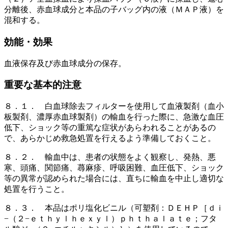
分離後、赤血球成分と本品の子バッグ内の液（ＭＡＰ液）を
混和する。
効能・効果
血液保存及び赤血球成分の保存。
重要な基本的注意
８．１． 白血球除去フィルターを使用して血液製剤（血小
板製剤、濃厚赤血球製剤）の輸血を行った際に、急激な血圧
低下、ショック等の重篤な症状があらわれることがあるの
で、あらかじめ救急処置を行えるよう準備しておくこと。
８．２． 輸血中は、患者の状態をよく観察し、発熱、悪
寒、頭痛、関節痛、蕁麻疹、呼吸困難、血圧低下、ショック
等の異常が認められた場合には、直ちに輸血を中止し適切な
処置を行うこと。
８．３． 本品はポリ塩化ビニル（可塑剤：ＤＥＨＰ［ｄｉ
−（２−ｅｔｈｙｌｈｅｘｙｌ）ｐｈｔｈａｌａｔｅ；フタ