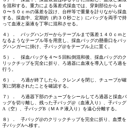
を混和する。重力による落差式採血では、穿刺部位から４
０〜５０ｃｍの落差を設け、台秤等で重量を計りながら採血
する。採血中、定期的（約３０秒ごと）にバッグを両手で持
って血液と薬液を丁寧に混和させる。
４）． バッグハンガーからテーブルまで落差１４０ｃｍと
なるようなテーブル等を用意し、採血バッグの懸垂口をバッ
グハンガーに掛け、子バッグ@をテーブル上に置く。
５）． 採血バッグを４〜５回転倒混和後、採血バッグのク
リックチップを完全に折り、ろ過器に血液を導入してろ過を
行う。
６）． ろ過が終了したら、クレンメを閉じ、チューブが確
実に閉塞されたことを確認する。
７）． ろ過器下部のチューブをシールしてろ過器と採血バ
ッグを切り離し、残った子バッグ@（血液入り）、子バッグ
A（空）、子バッグB（ＭＡＰ液入り）を遠心分離する。
８）． 子バッグ@のクリックチップを完全に折り、血漿を
子バッグAへ移す。