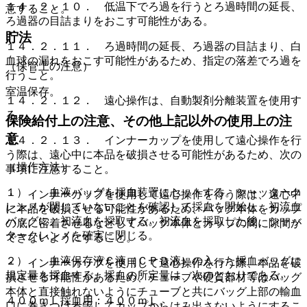
１４．２．１０． 低温下でろ過を行うとろ過時間の延長、
意すること。
ろ過器の目詰まりをおこす可能性がある。
貯法
１４．２．１１． ろ過時間の延長、ろ過器の目詰まり、白
血球の漏れをおこす可能性があるため、指定の落差でろ過を
（保管上の注意）
行うこと。
室温保存。
１４．２．１２． 遠心操作は、自動製剤分離装置を使用す
る。
保険給付上の注意、その他上記以外の使用上の注
意
１４．２．１３． インナーカップを使用して遠心操作を行
う際は、遠心中に本品を破損させる可能性があるため、次の
（操作方法）
事項に注意すること。
１）． 血液バッグを採血装置にセットする。シャッターク
・ インナーカップを使用して遠心操作を行う際は、遠心中
レンメが閉じていないことを確認して採血を開始し、初流血
に本品を破損させる可能性があるため、バッグ本体をカップ
バッグに、初流血を採取する。初流血を採取した後、シャッ
の底に密着させるなどしてバッグ本体とカップの間に隙間が
タークレンメを確実に閉じる。
できないようにすること。
２）． 血液保存液Ｃ液（ＣＰＤ液）の入った採血バッグに
・ インナーカップを使用して遠心操作を行う際、本品を破
規定量を採血する。採血の所定量は、次のとおりである。
損させる可能性があるため、チューブや硬質部材等はバッグ
本体と直接触れないようにチューブと共にバッグ上部の輸血
４００ｍＬ採血用：４００ｍＬ。
口に巻きつける等してカップからはみ出さないようにするこ