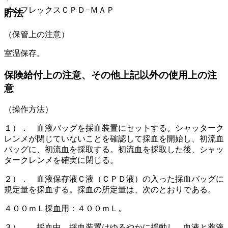
イムフレックスＣＰＤ−ＭＡＰ
貯法
（保管上の注意）
室温保存。
保険給付上の注意、その他上記以外の使用上の注
意
（操作方法）
１）． 血液バッグを採血装置にセットする。シャッターク
レンメが閉じていないことを確認して採血を開始し、初流血
バッグに、初流血を採取する。初流血を採取した後、シャッ
タークレンメを確実に閉じる。
２）． 血液保存液Ｃ液（ＣＰＤ液）の入った採血バッグに
規定量を採血する。採血の所定量は、次のとおりである。
４００ｍＬ採血用：４００ｍＬ。
３）． 採血中、採血装置はゆるやかに揺動し、血液と薬液