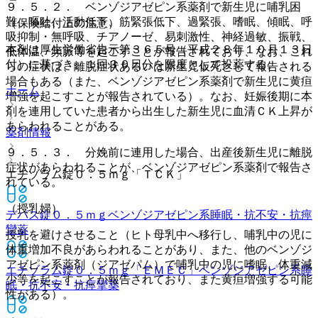
９．５．２． ベンゾジアゼピン系薬剤で新生児に哺乳困
難、嘔吐、活動低下、筋緊張低下、過緊張、嗜眠、傾眠、呼
（保険給付上の注意）
吸抑制・無呼吸、チアノーゼ、易刺激性、神経過敏、振戦、
本剤は厚生労働省告示第３６５号（平成２８年１０月１３日
低体温、頻脈等を起こすことが報告されており、なお、これ
付）に基づき、１回３０日分を限度として投薬する。
らの症状は、離脱症状あるいは新生児仮死として報告される
場合もある（また、ベンゾジアゼピン系薬剤で新生児に黄疸
ホーム
増強を起こすことが報告されている）。なお、妊娠後期に本
剤を連用していた患者から出生した新生児に血清ＣＫ上昇が
あらわれることがある。
薬剤情報
９．５．３． 分娩前に連用した場合、出産後新生児に離脱
症状があらわれることが、ベンゾジアゼピン系薬剤で報告さ
エチゾラム錠０．５ｍｇ「ＴＣＫ」
れている。
（授乳婦）
デパス錠０．５ｍｇ
ベンゾジアゼピン系睡眠・抗不安・抗痙
攣薬
授乳を避けさせること（ヒト母乳中へ移行し、哺乳中の児に
体重増加不良があらわれることがあり、また、他のベンゾジ
アゼピン系薬剤（ジアゼパム）で哺乳中の児に嗜眠、体重減
エチゾラム錠０．５ｍｇ「ＥＭＥＣ」
ベンゾジアゼピン系睡
少等を起こすことが報告されており、また黄疸増強する可能
眠・抗不安・抗痙攣薬
性がある）。