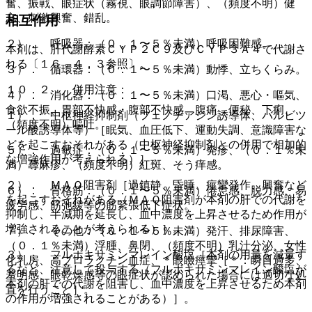
奮、振戦、眼症状（霧視、眼調節障害）、（頻度不明）健
忘、刺激興奮、錯乱。
相互作用
２）． 呼吸器：（０．１〜５％未満）呼吸困難感。
本剤は、肝代謝酵素ＣＹＰ２Ｃ９及びＣＹＰ３Ａ４で代謝さ
れる〔１６．４．３参照〕。
３）． 循環器：（０．１〜５％未満）動悸、立ちくらみ。
１０．２． 併用注意：
４）． 消化器：（０．１〜５％未満）口渇、悪心・嘔気、
食欲不振、胃部不快感・腹部不快感、腹痛、便秘、下痢、
１）． 中枢神経抑制剤（フェノチアジン誘導体、バルビツ
（頻度不明）嘔吐。
ール酸誘導体等）［眠気、血圧低下、運動失調、意識障害な
どを起こすおそれがある（中枢神経抑制剤との併用で相加的
５）． 過敏症：（０．１〜５％未満）発疹、（０．１％未
な増強作用が考えられる）］。
満）蕁麻疹、（頻度不明）紅斑、そう痒感。
２）． ＭＡＯ阻害剤［過鎮静、昏睡、痙攣発作、興奮など
６）． 骨格筋：（０．１〜５％未満）倦怠感、脱力感、易
を起こすおそれがある（ＭＡＯ阻害剤が本剤の肝での代謝を
疲労感、筋弛緩等の筋緊張低下症状。
抑制し、半減期を延長し、血中濃度を上昇させるため作用が
増強されることが考えられる）］。
７）． その他：（０．１〜５％未満）発汗、排尿障害、
（０．１％未満）浮腫、鼻閉、（頻度不明）乳汁分泌、女性
３）． フルボキサミンマレイン酸塩［本剤の用量を減量す
化乳房、高プロラクチン血症、＊眼瞼痙攣［＊：瞬目過多、
るなど、注意して投与する（フルボキサミンマレイン酸塩が
羞明感、眼乾燥感等の眼症状が認められた場合には適切な処
本剤の肝での代謝を阻害し、血中濃度を上昇させるため本剤
置を行うこと］。
の作用が増強されることがある）］。