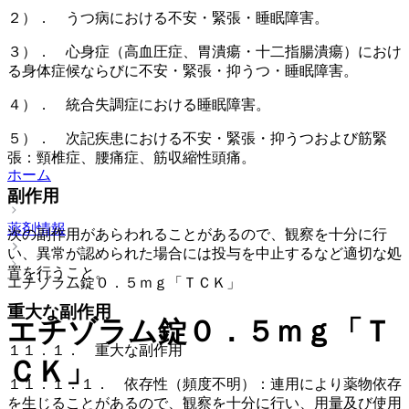
２）． うつ病における不安・緊張・睡眠障害。
３）． 心身症（高血圧症、胃潰瘍・十二指腸潰瘍）におけ
る身体症候ならびに不安・緊張・抑うつ・睡眠障害。
４）． 統合失調症における睡眠障害。
５）． 次記疾患における不安・緊張・抑うつおよび筋緊
張：頸椎症、腰痛症、筋収縮性頭痛。
ホーム
副作用
薬剤情報
次の副作用があらわれることがあるので、観察を十分に行
い、異常が認められた場合には投与を中止するなど適切な処
置を行うこと。
エチゾラム錠０．５ｍｇ「ＴＣＫ」
重大な副作用
エチゾラム錠０．５ｍｇ「Ｔ
１１．１． 重大な副作用
ＣＫ」
１１．１．１． 依存性（頻度不明）：連用により薬物依存
を生じることがあるので、観察を十分に行い、用量及び使用