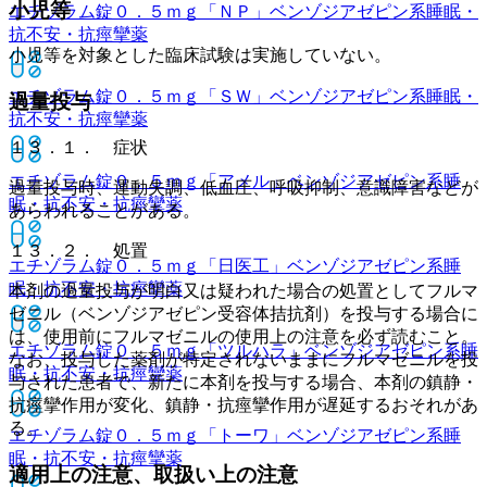
小児等
エチゾラム錠０．５ｍｇ「ＮＰ」
ベンゾジアゼピン系睡眠・
抗不安・抗痙攣薬
小児等を対象とした臨床試験は実施していない。
エチゾラム錠０．５ｍｇ「ＳＷ」
ベンゾジアゼピン系睡眠・
過量投与
抗不安・抗痙攣薬
１３．１． 症状
エチゾラム錠０．５ｍｇ「アメル」
ベンゾジアゼピン系睡
過量投与時、運動失調、低血圧、呼吸抑制、意識障害などが
眠・抗不安・抗痙攣薬
あらわれることがある。
１３．２． 処置
エチゾラム錠０．５ｍｇ「日医工」
ベンゾジアゼピン系睡
眠・抗不安・抗痙攣薬
本剤の過量投与が明白又は疑われた場合の処置としてフルマ
ゼニル（ベンゾジアゼピン受容体拮抗剤）を投与する場合に
は、使用前にフルマゼニルの使用上の注意を必ず読むこと。
エチゾラム錠０．５ｍｇ「ツルハラ」
ベンゾジアゼピン系睡
なお、投与した薬剤が特定されないままにフルマゼニルを投
眠・抗不安・抗痙攣薬
与された患者で、新たに本剤を投与する場合、本剤の鎮静・
抗痙攣作用が変化、鎮静・抗痙攣作用が遅延するおそれがあ
る。
エチゾラム錠０．５ｍｇ「トーワ」
ベンゾジアゼピン系睡
眠・抗不安・抗痙攣薬
適用上の注意、取扱い上の注意