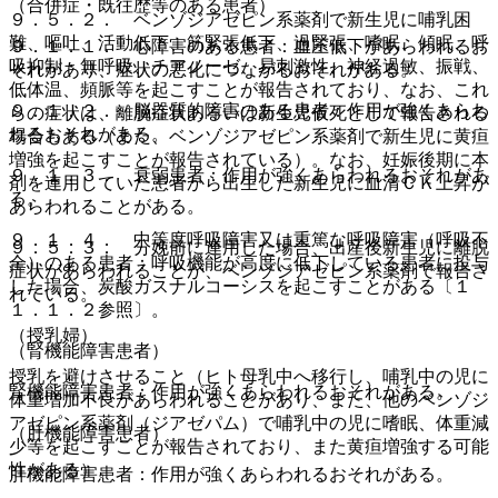
（合併症・既往歴等のある患者）
９．５．２． ベンゾジアゼピン系薬剤で新生児に哺乳困
難、嘔吐、活動低下、筋緊張低下、過緊張、嗜眠、傾眠、呼
９．１．１． 心障害のある患者：血圧低下があらわれるお
吸抑制・無呼吸、チアノーゼ、易刺激性、神経過敏、振戦、
それがあり、症状の悪化につながるおそれがある。
低体温、頻脈等を起こすことが報告されており、なお、これ
９．１．２． 脳器質的障害のある患者：作用が強くあらわ
らの症状は、離脱症状あるいは新生児仮死として報告される
れるおそれがある。
場合もある（また、ベンゾジアゼピン系薬剤で新生児に黄疸
増強を起こすことが報告されている）。なお、妊娠後期に本
９．１．３． 衰弱患者：作用が強くあらわれるおそれがあ
剤を連用していた患者から出生した新生児に血清ＣＫ上昇が
る。
あらわれることがある。
９．１．４． 中等度呼吸障害又は重篤な呼吸障害（呼吸不
９．５．３． 分娩前に連用した場合、出産後新生児に離脱
全）のある患者：呼吸機能が高度に低下している患者に投与
症状があらわれることが、ベンゾジアゼピン系薬剤で報告さ
した場合、炭酸ガスナルコーシスを起こすことがある〔１
れている。
１．１．２参照〕。
（授乳婦）
（腎機能障害患者）
授乳を避けさせること（ヒト母乳中へ移行し、哺乳中の児に
腎機能障害患者：作用が強くあらわれるおそれがある。
体重増加不良があらわれることがあり、また、他のベンゾジ
アゼピン系薬剤（ジアゼパム）で哺乳中の児に嗜眠、体重減
（肝機能障害患者）
少等を起こすことが報告されており、また黄疸増強する可能
性がある）。
肝機能障害患者：作用が強くあらわれるおそれがある。