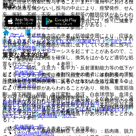
期間に注意し慎重に投与すること。また、連用中における投
禁忌
ではありません。
与量の急激な減少ないし投与の中止により、痙攣発作、せん
妄、振戦、不眠、不安、幻覚、妄想等の離脱症状があらわれ
２．１． 急性閉塞隅角緑内障の患者［抗コリン作用により
ることがあるので、投与を中止する場合には、徐々に減量す
眼圧が上昇し、症状を悪化させることがある］。
るなど慎重に行うこと〔８．２参照〕。
ホーム
ノート
２．２． 重症筋無力症の患者［筋弛緩作用により、症状を
１１．１．２． 呼吸抑制、炭酸ガスナルコーシス（いずれ
表・計算
レジメン
CTCAE
抗菌薬ガイド
ERマニュ
悪化させるおそれがある］。
も頻度不明）：呼吸機能が高度に低下している患者に投与し
アル
薬剤情報
ポスト
た場合、炭酸ガスナルコーシスを起こすことがあるので、こ
重要な基本的注意
のような場合には気道を確保し、換気をはかるなど適切な処
新規登録
置を行うこと〔９．１．４参照〕。
ログイン
８．１． 眠気、注意力・集中力・反射運動能力等の低下が
監修医師一覧
起こることがあるので、本剤投与中の患者には自動車の運転
１１．１．３． 悪性症候群（頻度不明）：本剤の投与、又
UpToDate特別割引
等危険を伴う機械の操作に従事させないように注意するこ
は抗精神病薬との併用等、あるいは本剤の急激な減量・中止
運営会社
と。
により悪性症候群があらわれることがあり、発熱、強度筋強
剛、嚥下困難、頻脈、血圧変動、発汗、白血球増加、血清Ｃ
© 2021 HOKUTO Inc. All rights reserved.
８．２． 連用により薬物依存を生じることがあるので、漫
Ｋ上昇等があらわれた場合には、体冷却、水分補給等の全身
利用規約
プライバシーポリシー
お問い合わせ
然とした継続投与による長期使用を避ける（本剤の投与を継
管理とともに適切な処置を行うこと（また、本症候群発症時
ホーム
表・計算
レジメン
CTCAE
抗菌薬ガイド
続する場合には、治療上の必要性を十分に検討する）〔１
にはミオグロビン尿を伴う腎機能低下があらわれることがあ
ERマニュアル
薬剤情報
ポスト
１．１．１参照〕。
る）。
監修医師一覧
（特定の背景を有する患者に関する注意）
１１．１．４． 横紋筋融解症（頻度不明）：筋肉痛、脱力
UpToDate特別割引