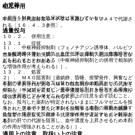
小児等
相互作用
小児等を対象とした臨床試験は実施していない。
本剤は、肝代謝酵素ＣＹＰ２Ｃ９及びＣＹＰ３Ａ４で代謝さ
れる〔１６．４．３参照〕。
過量投与
１０．２． 併用注意：
１３．１． 症状
１）． 中枢神経抑制剤（フェノチアジン誘導体、バルビツ
ール酸誘導体等）［眠気、血圧低下、運動失調、意識障害な
過量投与時、運動失調、低血圧、呼吸抑制、意識障害などが
どを起こすおそれがある（中枢神経抑制剤との併用で相加的
あらわれることがある。
な増強作用が考えられる）］。
１３．２． 処置
２）． ＭＡＯ阻害剤［過鎮静、昏睡、痙攣発作、興奮など
本剤の過量投与が明白又は疑われた場合の処置としてフルマ
を起こすおそれがある（ＭＡＯ阻害剤が本剤の肝での代謝を
ゼニル（ベンゾジアゼピン受容体拮抗剤）を投与する場合に
抑制し、半減期を延長し、血中濃度を上昇させるため作用が
は、使用前にフルマゼニルの使用上の注意を必ず読むこと。
増強されることが考えられる）］。
なお、投与した薬剤が特定されないままにフルマゼニルを投
３）． フルボキサミンマレイン酸塩［本剤の用量を減量す
与された患者で、新たに本剤を投与する場合、本剤の鎮静・
るなど、注意して投与する（フルボキサミンマレイン酸塩が
抗痙攣作用が変化、鎮静・抗痙攣作用が遅延するおそれがあ
本剤の肝での代謝を阻害し、血中濃度を上昇させるため本剤
る。
の作用が増強されることがある）］。
適用上の注意、取扱い上の注意