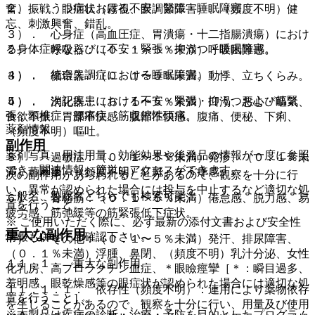
２）． うつ病における不安・緊張・睡眠障害。
奮、振戦、眼症状（霧視、眼調節障害）、（頻度不明）健
忘、刺激興奮、錯乱。
３）． 心身症（高血圧症、胃潰瘍・十二指腸潰瘍）におけ
る身体症候ならびに不安・緊張・抑うつ・睡眠障害。
２）． 呼吸器：（０．１〜５％未満）呼吸困難感。
４）． 統合失調症における睡眠障害。
３）． 循環器：（０．１〜５％未満）動悸、立ちくらみ。
５）． 次記疾患における不安・緊張・抑うつおよび筋緊
４）． 消化器：（０．１〜５％未満）口渇、悪心・嘔気、
張：頸椎症、腰痛症、筋収縮性頭痛。
食欲不振、胃部不快感・腹部不快感、腹痛、便秘、下痢、
薬剤情報
（頻度不明）嘔吐。
副作用
薬剤写真、用法用量、効能効果や後発品の情報が一度に参照
５）． 過敏症：（０．１〜５％未満）発疹、（０．１％未
でき、関連情報へ簡単にアクセスができます。
満）蕁麻疹、（頻度不明）紅斑、そう痒感。
次の副作用があらわれることがあるので、観察を十分に行
い、異常が認められた場合には投与を中止するなど適切な処
一般名、製品名どちらでも検索可能！
６）． 骨格筋：（０．１〜５％未満）倦怠感、脱力感、易
置を行うこと。
疲労感、筋弛緩等の筋緊張低下症状。
※ ご使用いただく際に、必ず最新の添付文書および安全性
重大な副作用
情報も併せてご確認下さい。
７）． その他：（０．１〜５％未満）発汗、排尿障害、
（０．１％未満）浮腫、鼻閉、（頻度不明）乳汁分泌、女性
１１．１． 重大な副作用
化乳房、高プロラクチン血症、＊眼瞼痙攣［＊：瞬目過多、
羞明感、眼乾燥感等の眼症状が認められた場合には適切な処
１１．１．１． 依存性（頻度不明）：連用により薬物依存
置を行うこと］。
を生じることがあるので、観察を十分に行い、用量及び使用
※本製品は疾病の診断・治療・予防を目的としたプログラム