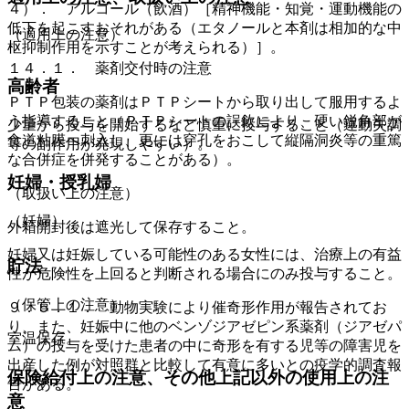
４）． アルコール（飲酒）［精神機能・知覚・運動機能の
低下を起こすおそれがある（エタノールと本剤は相加的な中
（適用上の注意）
枢抑制作用を示すことが考えられる）］。
１４．１． 薬剤交付時の注意
高齢者
ＰＴＰ包装の薬剤はＰＴＰシートから取り出して服用するよ
う指導すること（ＰＴＰシートの誤飲により、硬い鋭角部が
少量から投与を開始するなど慎重に投与すること（運動失調
食道粘膜へ刺入し、更には穿孔をおこして縦隔洞炎等の重篤
等の副作用が発現しやすい）。
な合併症を併発することがある）。
妊婦・授乳婦
（取扱い上の注意）
（妊婦）
外箱開封後は遮光して保存すること。
妊婦又は妊娠している可能性のある女性には、治療上の有益
貯法
性が危険性を上回ると判断される場合にのみ投与すること。
（保管上の注意）
９．５．１． 動物実験により催奇形作用が報告されてお
り、また、妊娠中に他のベンゾジアゼピン系薬剤（ジアゼパ
室温保存。
ム）の投与を受けた患者の中に奇形を有する児等の障害児を
出産した例が対照群と比較して有意に多いとの疫学的調査報
保険給付上の注意、その他上記以外の使用上の注
告がある。
意