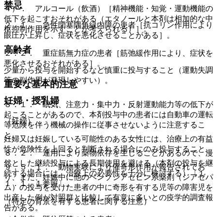
禁忌
４）． アルコール（飲酒）［精神機能・知覚・運動機能の
低下を起こすおそれがある（エタノールと本剤は相加的な中
２．１． 急性閉塞隅角緑内障の患者［抗コリン作用により
枢抑制作用を示すことが考えられる）］。
眼圧が上昇し、症状を悪化させることがある］。
高齢者
２．２． 重症筋無力症の患者［筋弛緩作用により、症状を
悪化させるおそれがある］。
少量から投与を開始するなど慎重に投与すること（運動失調
等の副作用が発現しやすい）。
重要な基本的注意
妊婦・授乳婦
８．１． 眠気、注意力・集中力・反射運動能力等の低下が
起こることがあるので、本剤投与中の患者には自動車の運転
（妊婦）
等危険を伴う機械の操作に従事させないように注意するこ
と。
妊婦又は妊娠している可能性のある女性には、治療上の有益
性が危険性を上回ると判断される場合にのみ投与すること。
８．２． 連用により薬物依存を生じることがあるので、漫
然とした継続投与による長期使用を避ける（本剤の投与を継
９．５．１． 動物実験により催奇形作用が報告されてお
続する場合には、治療上の必要性を十分に検討する）〔１
り、また、妊娠中に他のベンゾジアゼピン系薬剤（ジアゼパ
１．１．１参照〕。
ム）の投与を受けた患者の中に奇形を有する児等の障害児を
出産した例が対照群と比較して有意に多いとの疫学的調査報
（特定の背景を有する患者に関する注意）
告がある。