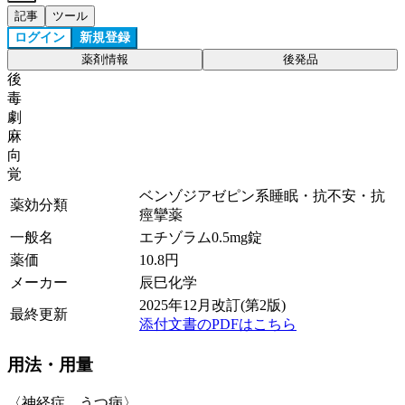
記事
ツール
ログイン
新規登録
薬剤情報
後発品
後
毒
劇
麻
向
覚
ベンゾジアゼピン系睡眠・抗不安・抗
薬効分類
痙攣薬
一般名
エチゾラム0.5mg錠
薬価
10.8
円
メーカー
辰巳化学
2025年12月改訂(第2版)
最終更新
添付文書のPDFはこちら
用法・用量
〈神経症、うつ病〉