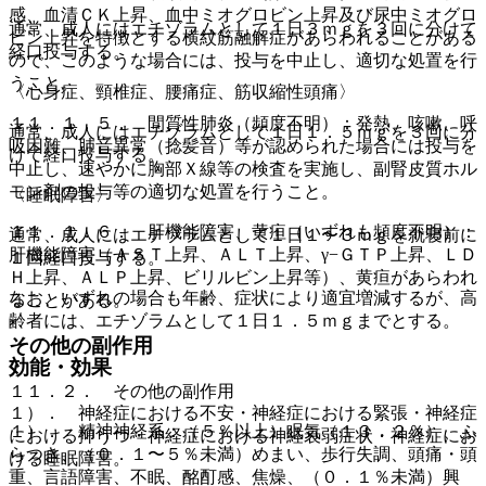
感、血清ＣＫ上昇、血中ミオグロビン上昇及び尿中ミオグロ
通常、成人にはエチゾラムとして１日３ｍｇを３回に分けて
ビン上昇を特徴とする横紋筋融解症があらわれることがある
経口投与する。
ので、このような場合には、投与を中止し、適切な処置を行
うこと。
〈心身症、頸椎症、腰痛症、筋収縮性頭痛〉
１１．１．５． 間質性肺炎（頻度不明）：発熱、咳嗽、呼
通常、成人にはエチゾラムとして１日１．５ｍｇを３回に分
吸困難、肺音異常（捻髪音）等が認められた場合には投与を
けて経口投与する。
中止し、速やかに胸部Ｘ線等の検査を実施し、副腎皮質ホル
モン剤の投与等の適切な処置を行うこと。
〈睡眠障害〉
１１．１．６． 肝機能障害、黄疸（いずれも頻度不明）：
通常、成人にはエチゾラムとして１日１〜３ｍｇを就寝前に
肝機能障害（ＡＳＴ上昇、ＡＬＴ上昇、γ−ＧＴＰ上昇、ＬＤ
１回経口投与する。
Ｈ上昇、ＡＬＰ上昇、ビリルビン上昇等）、黄疸があらわれ
なお、いずれの場合も年齢、症状により適宜増減するが、高
ることがある。
齢者には、エチゾラムとして１日１．５ｍｇまでとする。
その他の副作用
効能・効果
１１．２． その他の副作用
１）． 神経症における不安・神経症における緊張・神経症
１）． 精神神経系：（５％以上）眠気（１３．２％）、ふ
における抑うつ・神経症における神経衰弱症状・神経症にお
らつき、（０．１〜５％未満）めまい、歩行失調、頭痛・頭
ける睡眠障害。
重、言語障害、不眠、酩酊感、焦燥、（０．１％未満）興