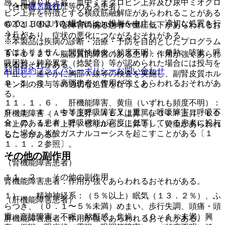
感、血清ＣＫ上昇、血中ミオグロビン上昇及び尿中ミオグロ
運営会社
（合併症・既往歴等のある患者）
ビン上昇を特徴とする横紋筋融解症があらわれることがある
ので、このような場合には、投与を中止し、適切な処置を行
© 2021 HOKUTO Inc. All rights reserved.
９．１．１． 心障害のある患者：血圧低下があらわれるお
うこと。
それがあり、症状の悪化につながるおそれがある。
※本製品は疾病の診断・治療・予防を目的としたプログラム
ではありません。
１１．１．５． 間質性肺炎（頻度不明）：発熱、咳嗽、呼
９．１．２． 脳器質的障害のある患者：作用が強くあらわ
吸困難、肺音異常（捻髪音）等が認められた場合には投与を
れるおそれがある。
利用規約
プライバシーポリシー
お問い合わせ
中止し、速やかに胸部Ｘ線等の検査を実施し、副腎皮質ホル
９．１．３． 衰弱患者：作用が強くあらわれるおそれがあ
モン剤の投与等の適切な処置を行うこと。
る。
１１．１．６． 肝機能障害、黄疸（いずれも頻度不明）：
９．１．４． 中等度呼吸障害又は重篤な呼吸障害（呼吸不
肝機能障害（ＡＳＴ上昇、ＡＬＴ上昇、γ−ＧＴＰ上昇、ＬＤ
全）のある患者：呼吸機能が高度に低下している患者に投与
Ｈ上昇、ＡＬＰ上昇、ビリルビン上昇等）、黄疸があらわれ
した場合、炭酸ガスナルコーシスを起こすことがある〔１
ることがある。
１．１．２参照〕。
その他の副作用
（腎機能障害患者）
１１．２． その他の副作用
腎機能障害患者：作用が強くあらわれるおそれがある。
１）． 精神神経系：（５％以上）眠気（１３．２％）、ふ
（肝機能障害患者）
らつき、（０．１〜５％未満）めまい、歩行失調、頭痛・頭
重、言語障害、不眠、酩酊感、焦燥、（０．１％未満）興
肝機能障害患者：作用が強くあらわれるおそれがある。