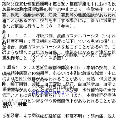
ベンゾジアゼピン系睡眠・抗不安・抗痙攣薬
期間に注意し慎重に投与すること。また、連用中における投
2025年12月改訂(第2版)
与量の急激な減少ないし投与の中止により、痙攣発作、せん
妄、振戦、不眠、不安、幻覚、妄想等の離脱症状があらわれ
薬剤情報
後発品
ることがあるので、投与を中止する場合には、徐々に減量す
後
るなど慎重に行うこと〔８．２参照〕。
毒
劇
１１．１．２． 呼吸抑制、炭酸ガスナルコーシス（いずれ
麻
も頻度不明）：呼吸機能が高度に低下している患者に投与し
向
た場合、炭酸ガスナルコーシスを起こすことがあるので、こ
覚
のような場合には気道を確保し、換気をはかるなど適切な処
ベンゾジアゼピン系睡眠・抗不安・抗痙攣
薬効分類
置を行うこと〔９．１．４参照〕。
薬
一般名
エチゾラム0.5mg錠
１１．１．３． 悪性症候群（頻度不明）：本剤の投与、又
は抗精神病薬との併用等、あるいは本剤の急激な減量・中止
薬価
10.8
円
により悪性症候群があらわれることがあり、発熱、強度筋強
メーカー
辰巳化学
剛、嚥下困難、頻脈、血圧変動、発汗、白血球増加、血清Ｃ
2025年12月改訂(第2版)
最終更新
Ｋ上昇等があらわれた場合には、体冷却、水分補給等の全身
添付文書のPDFはこちら
管理とともに適切な処置を行うこと（また、本症候群発症時
にはミオグロビン尿を伴う腎機能低下があらわれることがあ
用法・用量
る）。
〈神経症、うつ病〉
１１．１．４． 横紋筋融解症（頻度不明）：筋肉痛、脱力