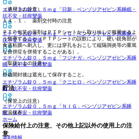
（適用上の注意）
エチゾラム錠０．５ｍｇ「日新」
ベンゾジアゼピン系睡眠・
抗不安・抗痙攣薬
１４．１． 薬剤交付時の注意
ＰＴＰ包装の薬剤はＰＴＰシートから取り出して服用するよ
エチゾラム錠０．５ｍｇ「ＪＧ」
ベンゾジアゼピン系睡眠・
う指導すること（ＰＴＰシートの誤飲により、硬い鋭角部が
抗不安・抗痙攣薬
食道粘膜へ刺入し、更には穿孔をおこして縦隔洞炎等の重篤
な合併症を併発することがある）。
エチゾラム錠０．５ｍｇ「フジナガ」
ベンゾジアゼピン系睡
（取扱い上の注意）
眠・抗不安・抗痙攣薬
外箱開封後は遮光して保存すること。
エチゾラム錠０．５ｍｇ「クニヒロ」
ベンゾジアゼピン系睡
貯法
眠・抗不安・抗痙攣薬
（保管上の注意）
エチゾラム錠０．５ｍｇ「ＮＩＧ」
ベンゾジアゼピン系睡
室温保存。
眠・抗不安・抗痙攣薬
ホーム
保険給付上の注意、その他上記以外の使用上の注
意
薬剤情報