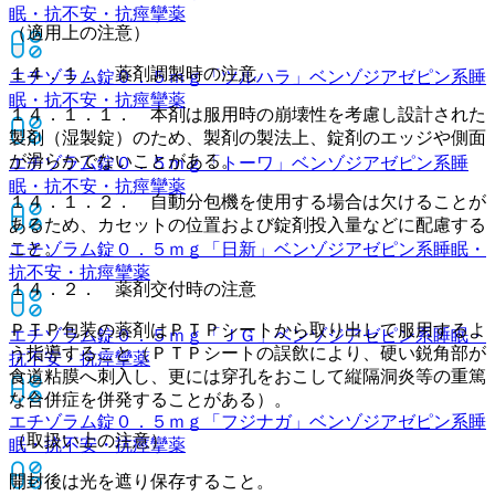
眠・抗不安・抗痙攣薬
（適用上の注意）
１４．１． 薬剤調製時の注意
エチゾラム錠０．５ｍｇ「ツルハラ」
ベンゾジアゼピン系睡
眠・抗不安・抗痙攣薬
１４．１．１． 本剤は服用時の崩壊性を考慮し設計された
製剤（湿製錠）のため、製剤の製法上、錠剤のエッジや側面
が滑らかでないことがある。
エチゾラム錠０．５ｍｇ「トーワ」
ベンゾジアゼピン系睡
眠・抗不安・抗痙攣薬
１４．１．２． 自動分包機を使用する場合は欠けることが
あるため、カセットの位置および錠剤投入量などに配慮する
こと。
エチゾラム錠０．５ｍｇ「日新」
ベンゾジアゼピン系睡眠・
抗不安・抗痙攣薬
１４．２． 薬剤交付時の注意
ＰＴＰ包装の薬剤はＰＴＰシートから取り出して服用するよ
エチゾラム錠０．５ｍｇ「ＪＧ」
ベンゾジアゼピン系睡眠・
う指導すること（ＰＴＰシートの誤飲により、硬い鋭角部が
抗不安・抗痙攣薬
食道粘膜へ刺入し、更には穿孔をおこして縦隔洞炎等の重篤
な合併症を併発することがある）。
エチゾラム錠０．５ｍｇ「フジナガ」
ベンゾジアゼピン系睡
（取扱い上の注意）
眠・抗不安・抗痙攣薬
開封後は光を遮り保存すること。