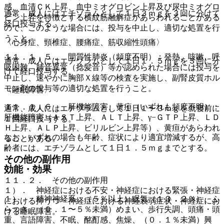
感、血清ＣＫ上昇、血中ミオグロビン上昇及び尿中ミオグロ
通常、成人にはエチゾラムとして１日３ｍｇを３回に分けて
ビン上昇を特徴とする横紋筋融解症があらわれることがある
経口投与する。
ので、このような場合には、投与を中止し、適切な処置を行
うこと。
〈心身症、頸椎症、腰痛症、筋収縮性頭痛〉
１１．１．５． 間質性肺炎（頻度不明）：発熱、咳嗽、呼
通常、成人にはエチゾラムとして１日１．５ｍｇを３回に分
吸困難、肺音異常（捻髪音）等が認められた場合には投与を
けて経口投与する。
中止し、速やかに胸部Ｘ線等の検査を実施し、副腎皮質ホル
モン剤の投与等の適切な処置を行うこと。
〈睡眠障害〉
１１．１．６． 肝機能障害、黄疸（いずれも頻度不明）：
通常、成人にはエチゾラムとして１日１〜３ｍｇを就寝前に
肝機能障害（ＡＳＴ上昇、ＡＬＴ上昇、γ−ＧＴＰ上昇、ＬＤ
１回経口投与する。
Ｈ上昇、ＡＬＰ上昇、ビリルビン上昇等）、黄疸があらわれ
なお、いずれの場合も年齢、症状により適宜増減するが、高
ることがある。
齢者には、エチゾラムとして１日１．５ｍｇまでとする。
その他の副作用
効能・効果
１１．２． その他の副作用
１）． 神経症における不安・神経症における緊張・神経症
１）． 精神神経系：（５％以上）眠気（１３．２％）、ふ
における抑うつ・神経症における神経衰弱症状・神経症にお
らつき、（０．１〜５％未満）めまい、歩行失調、頭痛・頭
ける睡眠障害。
重、言語障害、不眠、酩酊感、焦燥、（０．１％未満）興