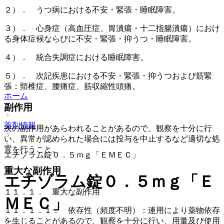
２）． うつ病における不安・緊張・睡眠障害。
３）． 心身症（高血圧症、胃潰瘍・十二指腸潰瘍）におけ
る身体症候ならびに不安・緊張・抑うつ・睡眠障害。
４）． 統合失調症における睡眠障害。
５）． 次記疾患における不安・緊張・抑うつおよび筋緊
張：頸椎症、腰痛症、筋収縮性頭痛。
ホーム
副作用
薬剤情報
次の副作用があらわれることがあるので、観察を十分に行
い、異常が認められた場合には投与を中止するなど適切な処
置を行うこと。
エチゾラム錠０．５ｍｇ「ＥＭＥＣ」
重大な副作用
エチゾラム錠０．５ｍｇ「Ｅ
１１．１． 重大な副作用
ＭＥＣ」
１１．１．１． 依存性（頻度不明）：連用により薬物依存
を生じることがあるので、観察を十分に行い、用量及び使用