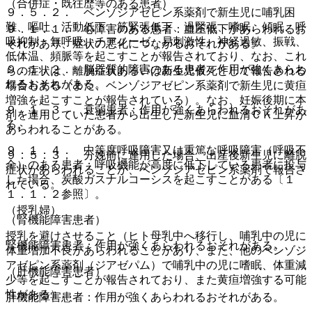
（合併症・既往歴等のある患者）
９．５．２． ベンゾジアゼピン系薬剤で新生児に哺乳困
難、嘔吐、活動低下、筋緊張低下、過緊張、嗜眠、傾眠、呼
９．１．１． 心障害のある患者：血圧低下があらわれるお
吸抑制・無呼吸、チアノーゼ、易刺激性、神経過敏、振戦、
それがあり、症状の悪化につながるおそれがある。
低体温、頻脈等を起こすことが報告されており、なお、これ
９．１．２． 脳器質的障害のある患者：作用が強くあらわ
らの症状は、離脱症状あるいは新生児仮死として報告される
れるおそれがある。
場合もある（また、ベンゾジアゼピン系薬剤で新生児に黄疸
増強を起こすことが報告されている）。なお、妊娠後期に本
９．１．３． 衰弱患者：作用が強くあらわれるおそれがあ
剤を連用していた患者から出生した新生児に血清ＣＫ上昇が
る。
あらわれることがある。
９．１．４． 中等度呼吸障害又は重篤な呼吸障害（呼吸不
９．５．３． 分娩前に連用した場合、出産後新生児に離脱
全）のある患者：呼吸機能が高度に低下している患者に投与
症状があらわれることが、ベンゾジアゼピン系薬剤で報告さ
した場合、炭酸ガスナルコーシスを起こすことがある〔１
れている。
１．１．２参照〕。
（授乳婦）
（腎機能障害患者）
授乳を避けさせること（ヒト母乳中へ移行し、哺乳中の児に
腎機能障害患者：作用が強くあらわれるおそれがある。
体重増加不良があらわれることがあり、また、他のベンゾジ
アゼピン系薬剤（ジアゼパム）で哺乳中の児に嗜眠、体重減
（肝機能障害患者）
少等を起こすことが報告されており、また黄疸増強する可能
性がある）。
肝機能障害患者：作用が強くあらわれるおそれがある。