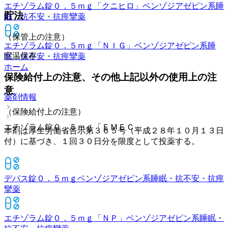
エチゾラム錠０．５ｍｇ「クニヒロ」
ベンゾジアゼピン系睡
貯法
眠・抗不安・抗痙攣薬
（保管上の注意）
エチゾラム錠０．５ｍｇ「ＮＩＧ」
ベンゾジアゼピン系睡
室温保存。
眠・抗不安・抗痙攣薬
ホーム
保険給付上の注意、その他上記以外の使用上の注
意
薬剤情報
（保険給付上の注意）
エチゾラム錠０．５ｍｇ「ＥＭＥＣ」
本剤は厚生労働省告示第３６５号（平成２８年１０月１３日
付）に基づき、１回３０日分を限度として投薬する。
デパス錠０．５ｍｇ
ベンゾジアゼピン系睡眠・抗不安・抗痙
攣薬
エチゾラム錠０．５ｍｇ「ＮＰ」
ベンゾジアゼピン系睡眠・