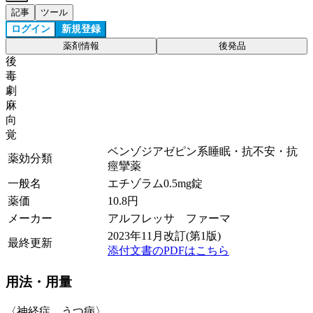
記事
ツール
ログイン
新規登録
薬剤情報
後発品
後
毒
劇
麻
向
覚
ベンゾジアゼピン系睡眠・抗不安・抗
薬効分類
痙攣薬
一般名
エチゾラム0.5mg錠
薬価
10.8
円
メーカー
アルフレッサ ファーマ
2023年11月改訂(第1版)
最終更新
添付文書のPDFはこちら
用法・用量
〈神経症、うつ病〉