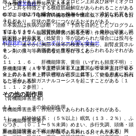
感、血清ＣＫ上昇、血中ミオグロビン上昇及び尿中ミオグロ
運営会社
（合併症・既往歴等のある患者）
ビン上昇を特徴とする横紋筋融解症があらわれることがある
ので、このような場合には、投与を中止し、適切な処置を行
© 2021 HOKUTO Inc. All rights reserved.
９．１．１． 心障害のある患者：血圧低下があらわれるお
うこと。
それがあり、症状の悪化につながるおそれがある。
※本製品は疾病の診断・治療・予防を目的としたプログラム
ではありません。
１１．１．５． 間質性肺炎（頻度不明）：発熱、咳嗽、呼
９．１．２． 脳器質的障害のある患者：作用が強くあらわ
吸困難、肺音異常（捻髪音）等が認められた場合には投与を
れるおそれがある。
利用規約
プライバシーポリシー
お問い合わせ
中止し、速やかに胸部Ｘ線等の検査を実施し、副腎皮質ホル
９．１．３． 衰弱患者：作用が強くあらわれるおそれがあ
モン剤の投与等の適切な処置を行うこと。
る。
１１．１．６． 肝機能障害、黄疸（いずれも頻度不明）：
９．１．４． 中等度呼吸障害又は重篤な呼吸障害（呼吸不
肝機能障害（ＡＳＴ上昇、ＡＬＴ上昇、γ−ＧＴＰ上昇、ＬＤ
全）のある患者：呼吸機能が高度に低下している患者に投与
Ｈ上昇、ＡＬＰ上昇、ビリルビン上昇等）、黄疸があらわれ
した場合、炭酸ガスナルコーシスを起こすことがある〔１
ることがある。
１．１．２参照〕。
その他の副作用
（腎機能障害患者）
１１．２． その他の副作用
腎機能障害患者：作用が強くあらわれるおそれがある。
１）． 精神神経系：（５％以上）眠気（１３．２％）、ふ
（肝機能障害患者）
らつき、（０．１〜５％未満）めまい、歩行失調、頭痛・頭
重、言語障害、不眠、酩酊感、焦燥、（０．１％未満）興
肝機能障害患者：作用が強くあらわれるおそれがある。