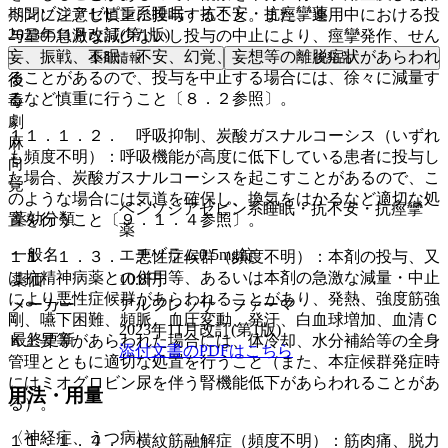
ベンゾジアゼピン系睡眠・抗不安・抗痙攣薬
期間に注意し慎重に投与すること。また、連用中における投
2023年11月改訂(第1版)
与量の急激な減少ないし投与の中止により、痙攣発作、せん
妄、振戦、不眠、不安、幻覚、妄想等の離脱症状があらわれ
薬剤情報
後発品
ることがあるので、投与を中止する場合には、徐々に減量す
後
るなど慎重に行うこと〔８．２参照〕。
毒
劇
１１．１．２． 呼吸抑制、炭酸ガスナルコーシス（いずれ
麻
も頻度不明）：呼吸機能が高度に低下している患者に投与し
向
た場合、炭酸ガスナルコーシスを起こすことがあるので、こ
覚
のような場合には気道を確保し、換気をはかるなど適切な処
ベンゾジアゼピン系睡眠・抗不安・抗痙攣
薬効分類
置を行うこと〔９．１．４参照〕。
薬
一般名
エチゾラム0.5mg錠
１１．１．３． 悪性症候群（頻度不明）：本剤の投与、又
は抗精神病薬との併用等、あるいは本剤の急激な減量・中止
薬価
10.8
円
により悪性症候群があらわれることがあり、発熱、強度筋強
メーカー
アルフレッサ ファーマ
剛、嚥下困難、頻脈、血圧変動、発汗、白血球増加、血清Ｃ
2023年11月改訂(第1版)
最終更新
Ｋ上昇等があらわれた場合には、体冷却、水分補給等の全身
添付文書のPDFはこちら
管理とともに適切な処置を行うこと（また、本症候群発症時
にはミオグロビン尿を伴う腎機能低下があらわれることがあ
用法・用量
る）。
〈神経症、うつ病〉
１１．１．４． 横紋筋融解症（頻度不明）：筋肉痛、脱力