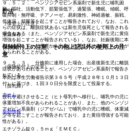
９．５．２． ベンゾジアゼピン系薬剤で新生児に哺乳困
難、嘔吐、活動低下、筋緊張低下、過緊張、嗜眠、傾眠、呼
貯法
吸抑制・無呼吸、チアノーゼ、易刺激性、神経過敏、振戦、
低体温、頻脈等を起こすことが報告されており、なお、これ
（保管上の注意）
らの症状は、離脱症状あるいは新生児仮死として報告される
場合もある（また、ベンゾジアゼピン系薬剤で新生児に黄疸
室温保存。
増強を起こすことが報告されている）。なお、妊娠後期に本
剤を連用していた患者から出生した新生児に血清ＣＫ上昇が
保険給付上の注意、その他上記以外の使用上の注
あらわれることがある。
意
９．５．３． 分娩前に連用した場合、出産後新生児に離脱
（保険給付上の注意）
症状があらわれることが、ベンゾジアゼピン系薬剤で報告さ
れている。
本剤は厚生労働省告示第３６５号（平成２８年１０月１３日
付）に基づき、１回３０日分を限度として投薬する。
（授乳婦）
ホーム
授乳を避けさせること（ヒト母乳中へ移行し、哺乳中の児に
体重増加不良があらわれることがあり、また、他のベンゾジ
アゼピン系薬剤（ジアゼパム）で哺乳中の児に嗜眠、体重減
薬剤情報
少等を起こすことが報告されており、また黄疸増強する可能
性がある）。
エチゾラム錠０．５ｍｇ「ＥＭＥＣ」