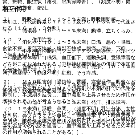
奮、振戦、眼症状（霧視、眼調節障害）、（頻度不明）健
忘、刺激興奮、錯乱。
相互作用
２）． 呼吸器：（０．１〜５％未満）呼吸困難感。
本剤は、肝代謝酵素ＣＹＰ２Ｃ９及びＣＹＰ３Ａ４で代謝さ
れる〔１６．４．３参照〕。
３）． 循環器：（０．１〜５％未満）動悸、立ちくらみ。
１０．２． 併用注意：
４）． 消化器：（０．１〜５％未満）口渇、悪心・嘔気、
食欲不振、胃部不快感・腹部不快感、腹痛、便秘、下痢、
１）． 中枢神経抑制剤（フェノチアジン誘導体、バルビツ
（頻度不明）嘔吐。
ール酸誘導体等）［眠気、血圧低下、運動失調、意識障害な
どを起こすおそれがある（中枢神経抑制剤との併用で相加的
５）． 過敏症：（０．１〜５％未満）発疹、（０．１％未
な増強作用が考えられる）］。
満）蕁麻疹、（頻度不明）紅斑、そう痒感。
２）． ＭＡＯ阻害剤［過鎮静、昏睡、痙攣発作、興奮など
６）． 骨格筋：（０．１〜５％未満）倦怠感、脱力感、易
を起こすおそれがある（ＭＡＯ阻害剤が本剤の肝での代謝を
疲労感、筋弛緩等の筋緊張低下症状。
抑制し、半減期を延長し、血中濃度を上昇させるため作用が
増強されることが考えられる）］。
７）． その他：（０．１〜５％未満）発汗、排尿障害、
（０．１％未満）浮腫、鼻閉、（頻度不明）乳汁分泌、女性
３）． フルボキサミンマレイン酸塩［本剤の用量を減量す
化乳房、高プロラクチン血症、＊眼瞼痙攣［＊：瞬目過多、
るなど、注意して投与する（フルボキサミンマレイン酸塩が
羞明感、眼乾燥感等の眼症状が認められた場合には適切な処
本剤の肝での代謝を阻害し、血中濃度を上昇させるため本剤
置を行うこと］。
の作用が増強されることがある）］。