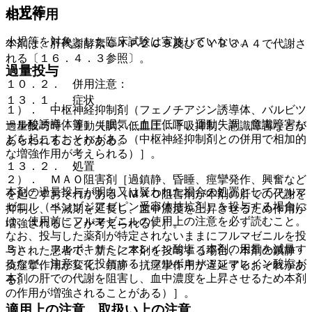
小児等
相互作用
小児等を対象とした臨床試験は実施していない。
本剤は、肝代謝酵素ＣＹＰ２Ｃ９及びＣＹＰ３Ａ４で代謝さ
れる〔１６．４．３参照〕。
過量投与
１０．２． 併用注意：
１３．１． 症状
１）． 中枢神経抑制剤（フェノチアジン誘導体、バルビツ
ール酸誘導体等）［眠気、血圧低下、運動失調、意識障害な
過量投与時、運動失調、低血圧、呼吸抑制、意識障害などが
どを起こすおそれがある（中枢神経抑制剤との併用で相加的
あらわれることがある。
な増強作用が考えられる）］。
１３．２． 処置
２）． ＭＡＯ阻害剤［過鎮静、昏睡、痙攣発作、興奮など
本剤の過量投与が明白又は疑われた場合の処置としてフルマ
を起こすおそれがある（ＭＡＯ阻害剤が本剤の肝での代謝を
ゼニル（ベンゾジアゼピン受容体拮抗剤）を投与する場合に
抑制し、半減期を延長し、血中濃度を上昇させるため作用が
は、使用前にフルマゼニルの使用上の注意を必ず読むこと。
増強されることが考えられる）］。
なお、投与した薬剤が特定されないままにフルマゼニルを投
３）． フルボキサミンマレイン酸塩［本剤の用量を減量す
与された患者で、新たに本剤を投与する場合、本剤の鎮静・
るなど、注意して投与する（フルボキサミンマレイン酸塩が
抗痙攣作用が変化、鎮静・抗痙攣作用が遅延するおそれがあ
本剤の肝での代謝を阻害し、血中濃度を上昇させるため本剤
る。
の作用が増強されることがある）］。
適用上の注意、取扱い上の注意