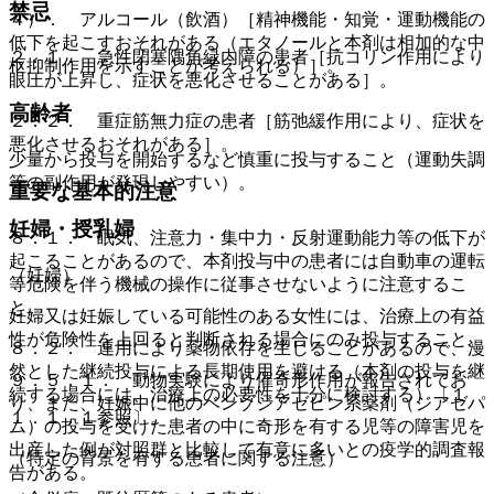
禁忌
４）． アルコール（飲酒）［精神機能・知覚・運動機能の
低下を起こすおそれがある（エタノールと本剤は相加的な中
２．１． 急性閉塞隅角緑内障の患者［抗コリン作用により
枢抑制作用を示すことが考えられる）］。
眼圧が上昇し、症状を悪化させることがある］。
高齢者
２．２． 重症筋無力症の患者［筋弛緩作用により、症状を
悪化させるおそれがある］。
少量から投与を開始するなど慎重に投与すること（運動失調
等の副作用が発現しやすい）。
重要な基本的注意
妊婦・授乳婦
８．１． 眠気、注意力・集中力・反射運動能力等の低下が
起こることがあるので、本剤投与中の患者には自動車の運転
（妊婦）
等危険を伴う機械の操作に従事させないように注意するこ
と。
妊婦又は妊娠している可能性のある女性には、治療上の有益
性が危険性を上回ると判断される場合にのみ投与すること。
８．２． 連用により薬物依存を生じることがあるので、漫
然とした継続投与による長期使用を避ける（本剤の投与を継
９．５．１． 動物実験により催奇形作用が報告されてお
続する場合には、治療上の必要性を十分に検討する）〔１
り、また、妊娠中に他のベンゾジアゼピン系薬剤（ジアゼパ
１．１．１参照〕。
ム）の投与を受けた患者の中に奇形を有する児等の障害児を
出産した例が対照群と比較して有意に多いとの疫学的調査報
（特定の背景を有する患者に関する注意）
告がある。