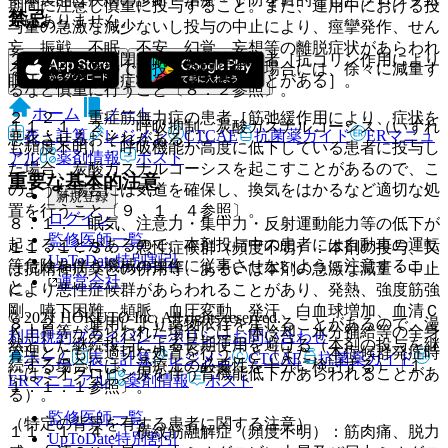
期間に注意し慎重に投与すること。また、連用中における投
禁忌
ではありません。
与量の急激な減少ないし投与の中止により、痙攣発作、せん
妄、振戦、不眠、不安、幻覚、妄想等の離脱症状があらわれ
２．１． 急性閉塞隅角緑内障の患者［抗コリン作用により
ることがあるので、投与を中止する場合には、徐々に減量す
眼圧が上昇し、症状を悪化させることがある］。
るなど慎重に行うこと〔８．２参照〕。
ホーム
ノート
２．２． 重症筋無力症の患者［筋弛緩作用により、症状を
１１．１．２． 呼吸抑制、炭酸ガスナルコーシス（いずれ
表・計算
レジメン
CTCAE
抗菌薬ガイド
ERマニュ
悪化させるおそれがある］。
も頻度不明）：呼吸機能が高度に低下している患者に投与し
アル
薬剤情報
ポスト
た場合、炭酸ガスナルコーシスを起こすことがあるので、こ
重要な基本的注意
のような場合には気道を確保し、換気をはかるなど適切な処
新規登録
置を行うこと〔９．１．４参照〕。
ログイン
８．１． 眠気、注意力・集中力・反射運動能力等の低下が
監修医師一覧
起こることがあるので、本剤投与中の患者には自動車の運転
１１．１．３． 悪性症候群（頻度不明）：本剤の投与、又
UpToDate特別割引
等危険を伴う機械の操作に従事させないように注意するこ
は抗精神病薬との併用等、あるいは本剤の急激な減量・中止
運営会社
と。
により悪性症候群があらわれることがあり、発熱、強度筋強
剛、嚥下困難、頻脈、血圧変動、発汗、白血球増加、血清Ｃ
© 2021 HOKUTO Inc. All rights reserved.
８．２． 連用により薬物依存を生じることがあるので、漫
Ｋ上昇等があらわれた場合には、体冷却、水分補給等の全身
利用規約
プライバシーポリシー
お問い合わせ
然とした継続投与による長期使用を避ける（本剤の投与を継
管理とともに適切な処置を行うこと（また、本症候群発症時
ホーム
表・計算
レジメン
CTCAE
抗菌薬ガイド
続する場合には、治療上の必要性を十分に検討する）〔１
にはミオグロビン尿を伴う腎機能低下があらわれることがあ
ERマニュアル
薬剤情報
ポスト
１．１．１参照〕。
る）。
監修医師一覧
（特定の背景を有する患者に関する注意）
１１．１．４． 横紋筋融解症（頻度不明）：筋肉痛、脱力
UpToDate特別割引