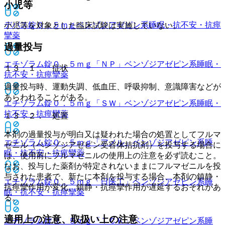
小児等
デパス錠０．５ｍｇ
ベンゾジアゼピン系睡眠・抗不安・抗痙
小児等を対象とした臨床試験は実施していない。
攣薬
過量投与
エチゾラム錠０．５ｍｇ「ＮＰ」
ベンゾジアゼピン系睡眠・
１３．１． 症状
抗不安・抗痙攣薬
過量投与時、運動失調、低血圧、呼吸抑制、意識障害などが
あらわれることがある。
エチゾラム錠０．５ｍｇ「ＳＷ」
ベンゾジアゼピン系睡眠・
抗不安・抗痙攣薬
１３．２． 処置
本剤の過量投与が明白又は疑われた場合の処置としてフルマ
エチゾラム錠０．５ｍｇ「アメル」
ベンゾジアゼピン系睡
ゼニル（ベンゾジアゼピン受容体拮抗剤）を投与する場合に
眠・抗不安・抗痙攣薬
は、使用前にフルマゼニルの使用上の注意を必ず読むこと。
なお、投与した薬剤が特定されないままにフルマゼニルを投
与された患者で、新たに本剤を投与する場合、本剤の鎮静・
エチゾラム錠０．５ｍｇ「日医工」
ベンゾジアゼピン系睡
抗痙攣作用が変化、鎮静・抗痙攣作用が遅延するおそれがあ
眠・抗不安・抗痙攣薬
る。
適用上の注意、取扱い上の注意
エチゾラム錠０．５ｍｇ「ＴＣＫ」
ベンゾジアゼピン系睡