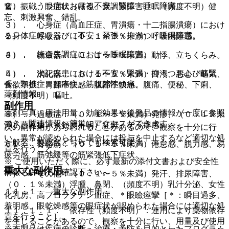
２）． うつ病における不安・緊張・睡眠障害。
奮、振戦、眼症状（霧視、眼調節障害）、（頻度不明）健
忘、刺激興奮、錯乱。
３）． 心身症（高血圧症、胃潰瘍・十二指腸潰瘍）におけ
る身体症候ならびに不安・緊張・抑うつ・睡眠障害。
２）． 呼吸器：（０．１〜５％未満）呼吸困難感。
４）． 統合失調症における睡眠障害。
３）． 循環器：（０．１〜５％未満）動悸、立ちくらみ。
５）． 次記疾患における不安・緊張・抑うつおよび筋緊
４）． 消化器：（０．１〜５％未満）口渇、悪心・嘔気、
張：頸椎症、腰痛症、筋収縮性頭痛。
食欲不振、胃部不快感・腹部不快感、腹痛、便秘、下痢、
薬剤情報
（頻度不明）嘔吐。
副作用
薬剤写真、用法用量、効能効果や後発品の情報が一度に参照
５）． 過敏症：（０．１〜５％未満）発疹、（０．１％未
でき、関連情報へ簡単にアクセスができます。
満）蕁麻疹、（頻度不明）紅斑、そう痒感。
次の副作用があらわれることがあるので、観察を十分に行
い、異常が認められた場合には投与を中止するなど適切な処
一般名、製品名どちらでも検索可能！
６）． 骨格筋：（０．１〜５％未満）倦怠感、脱力感、易
置を行うこと。
疲労感、筋弛緩等の筋緊張低下症状。
※ ご使用いただく際に、必ず最新の添付文書および安全性
重大な副作用
情報も併せてご確認下さい。
７）． その他：（０．１〜５％未満）発汗、排尿障害、
（０．１％未満）浮腫、鼻閉、（頻度不明）乳汁分泌、女性
１１．１． 重大な副作用
化乳房、高プロラクチン血症、＊眼瞼痙攣［＊：瞬目過多、
羞明感、眼乾燥感等の眼症状が認められた場合には適切な処
１１．１．１． 依存性（頻度不明）：連用により薬物依存
置を行うこと］。
を生じることがあるので、観察を十分に行い、用量及び使用
※本製品は疾病の診断・治療・予防を目的としたプログラム