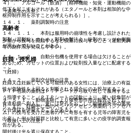
４）． アルコール（飲酒）［精神機能・知覚・運動機能の
低下を起こすおそれがある（エタノールと本剤は相加的な中
（適用上の注意）
枢抑制作用を示すことが考えられる）］。
１４．１． 薬剤調製時の注意
高齢者
１４．１．１． 本剤は服用時の崩壊性を考慮し設計された
製剤（湿製錠）のため、製剤の製法上、錠剤のエッジや側面
少量から投与を開始するなど慎重に投与すること（運動失調
が滑らかでないことがある。
等の副作用が発現しやすい）。
１４．１．２． 自動分包機を使用する場合は欠けることが
妊婦・授乳婦
あるため、カセットの位置および錠剤投入量などに配慮する
こと。
（妊婦）
１４．２． 薬剤交付時の注意
妊婦又は妊娠している可能性のある女性には、治療上の有益
性が危険性を上回ると判断される場合にのみ投与すること。
ＰＴＰ包装の薬剤はＰＴＰシートから取り出して服用するよ
う指導すること（ＰＴＰシートの誤飲により、硬い鋭角部が
９．５．１． 動物実験により催奇形作用が報告されてお
食道粘膜へ刺入し、更には穿孔をおこして縦隔洞炎等の重篤
り、また、妊娠中に他のベンゾジアゼピン系薬剤（ジアゼパ
な合併症を併発することがある）。
ム）の投与を受けた患者の中に奇形を有する児等の障害児を
出産した例が対照群と比較して有意に多いとの疫学的調査報
（取扱い上の注意）
告がある。
開封後は光を遮り保存すること。