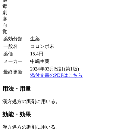
毒
劇
麻
向
覚
薬効分類
生薬
一般名
コロンボ末
薬価
15.4
円
メーカー
中嶋生薬
2024年03月改訂(第1版)
最終更新
添付文書のPDFはこちら
用法・用量
漢方処方の調剤に用いる。
効能・効果
漢方処方の調剤に用いる。