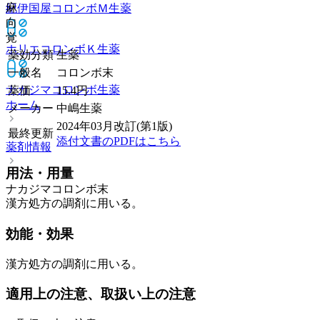
麻
紀伊国屋コロンボＭ
生薬
向
覚
ホリエコロンボＫ
生薬
薬効分類
生薬
一般名
コロンボ末
ナカジマコロンボ
生薬
薬価
15.4
円
ホーム
メーカー
中嶋生薬
2024年03月改訂(第1版)
最終更新
添付文書のPDFはこちら
薬剤情報
用法・用量
ナカジマコロンボ末
漢方処方の調剤に用いる。
効能・効果
漢方処方の調剤に用いる。
適用上の注意、取扱い上の注意