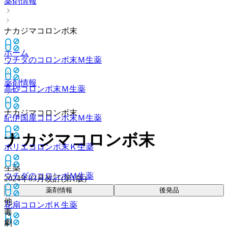
薬剤情報
ナカジマコロンボ末
ホーム
ウチダのコロンボ末Ｍ
生薬
薬剤情報
高砂コロンボ末Ｍ
生薬
ナカジマコロンボ末
紀伊国屋コロンボ末Ｍ
生薬
ナカジマコロンボ末
ホリエコロンボ末Ｋ
生薬
生薬
ウチダのコロンボＭ
生薬
2024年03月改訂(第1版)
薬剤情報
後発品
他
花扇コロンボＫ
生薬
毒
劇