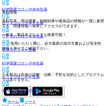
紀伊国屋コロンボ末Ｍ
生薬
薬剤情報
薬剤写真、用法用量、効能効果や後発品の情報が一度に参照
ホリエコロンボ末Ｋ
生薬
でき、関連情報へ簡単にアクセスができます。
一般名、製品名どちらでも検索可能！
ウチダのコロンボＭ
生薬
※ ご使用いただく際に、必ず最新の添付文書および安全性
情報も併せてご確認下さい。
花扇コロンボＫ
生薬
紀伊国屋コロンボＭ
生薬
※本製品は疾病の診断・治療・予防を目的としたプログラム
ホリエコロンボＫ
生薬
ではありません。
ナカジマコロンボ
生薬
ホーム
ノート