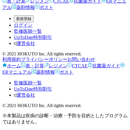
表・計算
レジメン
CTCAE
抗菌薬ガイド
ERマニュ
アル
薬剤情報
ポスト
新規登録
ログイン
監修医師一覧
UpToDate特別割引
運営会社
© 2021 HOKUTO Inc. All rights reserved.
利用規約
プライバシーポリシー
お問い合わせ
ホーム
表・計算
レジメン
CTCAE
抗菌薬ガイド
ERマニュアル
薬剤情報
ポスト
監修医師一覧
UpToDate特別割引
運営会社
© 2021 HOKUTO Inc. All rights reserved.
※本製品は疾病の診断・治療・予防を目的としたプログラム
ではありません。