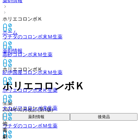
薬剤情報
ホリエコロンボＫ
ホーム
ウチダのコロンボ末Ｍ
生薬
薬剤情報
高砂コロンボ末Ｍ
生薬
ホリエコロンボＫ
紀伊国屋コロンボ末Ｍ
生薬
ホリエコロンボＫ
ホリエコロンボ末Ｋ
生薬
生薬
ナカジマコロンボ末
生薬
2024年02月改訂(第1版)
薬剤情報
後発品
他
ウチダのコロンボＭ
生薬
毒
劇