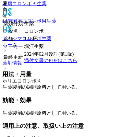
麻
花扇コロンボＫ
生薬
向
覚
紀伊国屋コロンボＭ
生薬
薬効分類
生薬
一般名
コロンボ
ナカジマコロンボ
生薬
薬価
12.3
円
ホーム
メーカー
堀江生薬
2024年02月改訂(第1版)
最終更新
添付文書のPDFはこちら
薬剤情報
用法・用量
ホリエコロンボＫ
生薬製剤の調剤原料として用いる。
効能・効果
生薬製剤の調剤原料として用いる。
適用上の注意、取扱い上の注意