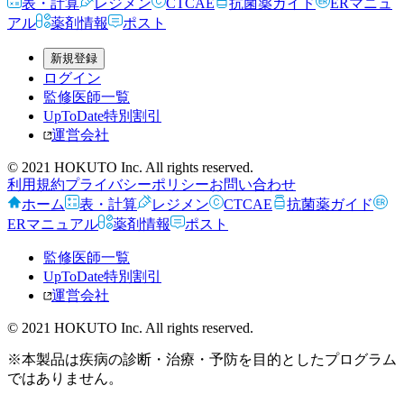
表・計算
レジメン
CTCAE
抗菌薬ガイド
ERマニュ
アル
薬剤情報
ポスト
新規登録
ログイン
監修医師一覧
UpToDate特別割引
運営会社
© 2021 HOKUTO Inc. All rights reserved.
利用規約
プライバシーポリシー
お問い合わせ
ホーム
表・計算
レジメン
CTCAE
抗菌薬ガイド
ERマニュアル
薬剤情報
ポスト
監修医師一覧
UpToDate特別割引
運営会社
© 2021 HOKUTO Inc. All rights reserved.
※本製品は疾病の診断・治療・予防を目的としたプログラム
ではありません。