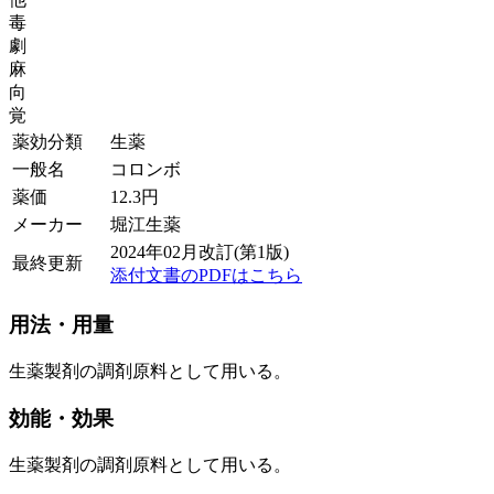
毒
劇
麻
向
覚
薬効分類
生薬
一般名
コロンボ
薬価
12.3
円
メーカー
堀江生薬
2024年02月改訂(第1版)
最終更新
添付文書のPDFはこちら
用法・用量
生薬製剤の調剤原料として用いる。
効能・効果
生薬製剤の調剤原料として用いる。