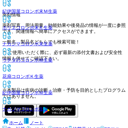
紀伊国屋コロンボ末Ｍ
生薬
薬剤情報
薬剤写真、用法用量、効能効果や後発品の情報が一度に参照
ホリエコロンボ末Ｋ
生薬
でき、関連情報へ簡単にアクセスができます。
一般名、製品名どちらでも検索可能！
ナカジマコロンボ末
生薬
※ ご使用いただく際に、必ず最新の添付文書および安全性
情報も併せてご確認下さい。
ウチダのコロンボＭ
生薬
花扇コロンボＫ
生薬
※本製品は疾病の診断・治療・予防を目的としたプログラム
紀伊国屋コロンボＭ
生薬
ではありません。
ナカジマコロンボ
生薬
ホーム
ノート