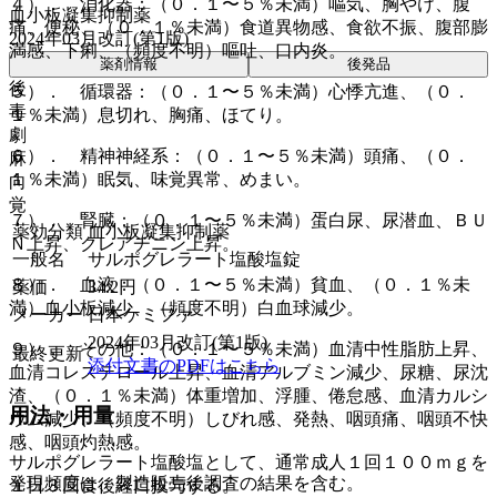
４）． 消化器：（０．１〜５％未満）嘔気、胸やけ、腹
血小板凝集抑制薬
痛、便秘、（０．１％未満）食道異物感、食欲不振、腹部膨
2024年03月改訂(第1版)
満感、下痢、（頻度不明）嘔吐、口内炎。
薬剤情報
後発品
後
５）． 循環器：（０．１〜５％未満）心悸亢進、（０．
毒
１％未満）息切れ、胸痛、ほてり。
劇
６）． 精神神経系：（０．１〜５％未満）頭痛、（０．
麻
１％未満）眠気、味覚異常、めまい。
向
覚
７）． 腎臓：（０．１〜５％未満）蛋白尿、尿潜血、ＢＵ
薬効分類
血小板凝集抑制薬
Ｎ上昇、クレアチニン上昇。
一般名
サルポグレラート塩酸塩錠
８）． 血液：（０．１〜５％未満）貧血、（０．１％未
薬価
34.2
円
満）血小板減少、（頻度不明）白血球減少。
メーカー
日本ケミファ
2024年03月改訂(第1版)
９）． その他：（０．１〜５％未満）血清中性脂肪上昇、
最終更新
添付文書のPDFはこちら
血清コレステロール上昇、血清アルブミン減少、尿糖、尿沈
渣、（０．１％未満）体重増加、浮腫、倦怠感、血清カルシ
用法・用量
ウム減少、（頻度不明）しびれ感、発熱、咽頭痛、咽頭不快
感、咽頭灼熱感。
サルポグレラート塩酸塩として、通常成人１回１００ｍｇを
発現頻度は、製造販売後調査の結果を含む。
１日３回食後経口投与する。