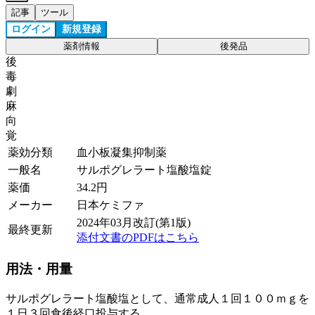
記事
ツール
ログイン
新規登録
薬剤情報
後発品
後
毒
劇
麻
向
覚
薬効分類
血小板凝集抑制薬
一般名
サルポグレラート塩酸塩錠
薬価
34.2
円
メーカー
日本ケミファ
2024年03月改訂(第1版)
最終更新
添付文書のPDFはこちら
用法・用量
サルポグレラート塩酸塩として、通常成人１回１００ｍｇを
１日３回食後経口投与する。