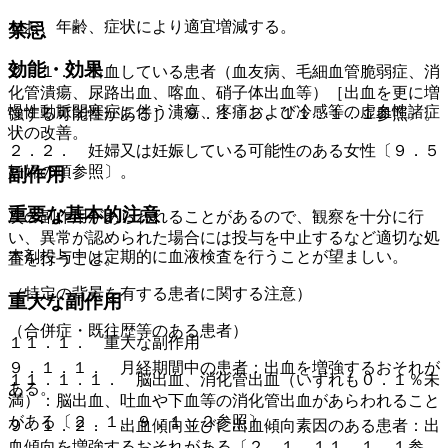
なお、年齢、症状により適宜増減する。
禁忌
効能・効果
２．１． 出血している患者（血友病、毛細血管脆弱症、消
化管潰瘍、尿路出血、喀血、硝子体出血等）［出血を更に増
慢性動脈閉塞症に伴う潰瘍、疼痛および冷感等の虚血性諸症
強する可能性がある］〔９．１．２、１１．１．１参照〕。
状の改善。
２．２． 妊婦又は妊娠している可能性のある女性〔９．５
妊婦の項参照〕。
副作用
重要な基本的注意
次の副作用があらわれることがあるので、観察を十分に行
い、異常が認められた場合には投与を中止するなど適切な処
本剤投与中は定期的に血液検査を行うことが望ましい。
置を行うこと。
（特定の背景を有する患者に関する注意）
重大な副作用
（合併症・既往歴等のある患者）
１１．１． 重大な副作用
９．１．１． 月経期間中の患者：出血を増強するおそれが
１１．１．１． 脳出血、消化管出血（いずれも０．１％未
ある。
満）：脳出血、吐血や下血等の消化管出血があらわれること
がある〔２．１、９．１．２参照〕。
９．１．２． 出血傾向並びに出血傾向素因のある患者：出
血傾向を増強するおそれがある〔２．１、１１．１．１参