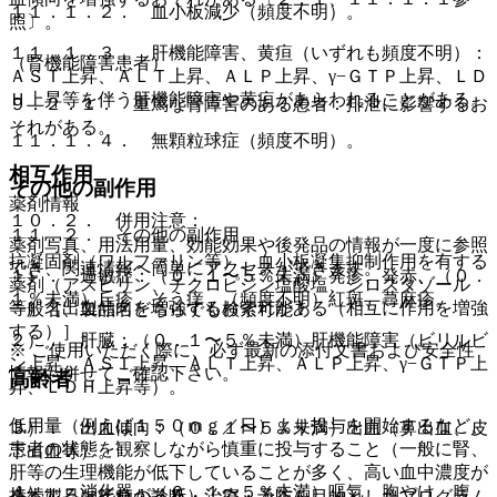
１１．１．２． 血小板減少（頻度不明）。
照〕。
１１．１．３． 肝機能障害、黄疸（いずれも頻度不明）：
（腎機能障害患者）
ＡＳＴ上昇、ＡＬＴ上昇、ＡＬＰ上昇、γ−ＧＴＰ上昇、ＬＤ
Ｈ上昇等を伴う肝機能障害や黄疸があらわれることがある。
９．２．１． 重篤な腎障害のある患者：排泄に影響するお
それがある。
１１．１．４． 無顆粒球症（頻度不明）。
相互作用
その他の副作用
薬剤情報
１０．２． 併用注意：
１１．２． その他の副作用
薬剤写真、用法用量、効能効果や後発品の情報が一度に参照
抗凝固剤（ワルファリン等）、血小板凝集抑制作用を有する
でき、関連情報へ簡単にアクセスができます。
１）． 過敏症：（０．１〜５％未満）発疹、発赤、（０．
薬剤（アスピリン、チクロピジン塩酸塩、シロスタゾール
１％未満）丘疹、そう痒、（頻度不明）紅斑、蕁麻疹。
等）［出血傾向を増強するおそれがある（相互に作用を増強
一般名、製品名どちらでも検索可能！
する）］。
２）． 肝臓：（０．１〜５％未満）肝機能障害（ビリルビ
※ ご使用いただく際に、必ず最新の添付文書および安全性
ン上昇、ＡＳＴ上昇、ＡＬＴ上昇、ＡＬＰ上昇、γ−ＧＴＰ上
情報も併せてご確認下さい。
高齢者
昇、ＬＤＨ上昇等）。
低用量（例えば１５０ｍｇ／日）より投与を開始するなど、
３）． 出血傾向：（０．１〜５％未満）出血（鼻出血、皮
患者の状態を観察しながら慎重に投与すること（一般に腎、
下出血等）。
肝等の生理機能が低下していることが多く、高い血中濃度が
４）． 消化器：（０．１〜５％未満）嘔気、胸やけ、腹
持続するおそれがある）。
※本製品は疾病の診断・治療・予防を目的としたプログラム