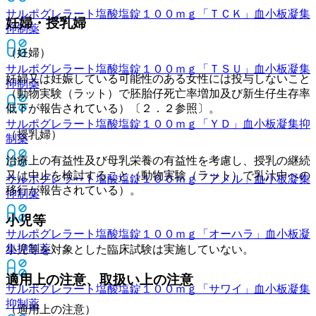
サルポグレラート塩酸塩錠１００ｍｇ「ＴＣＫ」
血小板凝集
妊婦・授乳婦
抑制薬
（妊婦）
サルポグレラート塩酸塩錠１００ｍｇ「ＴＳＵ」
血小板凝集
妊婦又は妊娠している可能性のある女性には投与しないこと
抑制薬
（動物実験（ラット）で胚胎仔死亡率増加及び新生仔生存率
低下が報告されている）〔２．２参照〕。
サルポグレラート塩酸塩錠１００ｍｇ「ＹＤ」
血小板凝集抑
（授乳婦）
制薬
治療上の有益性及び母乳栄養の有益性を考慮し、授乳の継続
又は中止を検討すること（動物実験（ラット）で乳汁中への
サルポグレラート塩酸塩錠１００ｍｇ「アメル」
血小板凝集
移行が報告されている）。
抑制薬
小児等
サルポグレラート塩酸塩錠１００ｍｇ「オーハラ」
血小板凝
集抑制薬
小児等を対象とした臨床試験は実施していない。
適用上の注意、取扱い上の注意
サルポグレラート塩酸塩錠１００ｍｇ「サワイ」
血小板凝集
抑制薬
（適用上の注意）