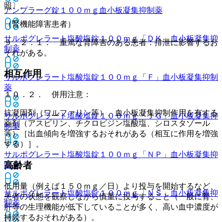
照〕。
アンプラーグ錠１００ｍｇ
血小板凝集抑制薬
（腎機能障害患者）
サルポグレラート塩酸塩錠１００ｍｇ「ＤＫ」
血小板凝集抑
９．２．１． 重篤な腎障害のある患者：排泄に影響するお
制薬
それがある。
相互作用
サルポグレラート塩酸塩錠１００ｍｇ「Ｆ」
血小板凝集抑制
薬
１０．２． 併用注意：
抗凝固剤（ワルファリン等）、血小板凝集抑制作用を有する
サルポグレラート塩酸塩錠１００ｍｇ「ＪＧ」
血小板凝集抑
薬剤（アスピリン、チクロピジン塩酸塩、シロスタゾール
制薬
等）［出血傾向を増強するおそれがある（相互に作用を増強
する）］。
サルポグレラート塩酸塩錠１００ｍｇ「ＮＰ」
血小板凝集抑
高齢者
制薬
低用量（例えば１５０ｍｇ／日）より投与を開始するなど、
サルポグレラート塩酸塩錠１００ｍｇ「ＮＳ」
血小板凝集抑
患者の状態を観察しながら慎重に投与すること（一般に腎、
制薬
肝等の生理機能が低下していることが多く、高い血中濃度が
持続するおそれがある）。