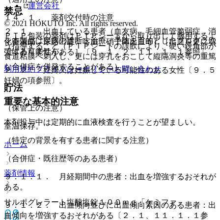
運営会社
禁忌
１４．１． 薬剤交付時の注意
© 2021 HOKUTO Inc. All rights reserved.
２．１． 出血している患者（血友病、毛細血管脆弱症、消
ＰＴＰ包装の薬剤はＰＴＰシートから取り出して服用するよ
※本製品は疾病の診断・治療・予防を目的としたプログラム
化管潰瘍、尿路出血、喀血、硝子体出血等）［出血を更に増
う指導すること（ＰＴＰシートの誤飲により、硬い鋭角部が
ではありません。
強する可能性がある］〔９．１．２、１１．１．１参照〕。
食道粘膜へ刺入し、更には穿孔をおこして縦隔洞炎等の重篤
な合併症を併発することがある）。
利用規約
プライバシーポリシー
お問い合わせ
２．２． 妊婦又は妊娠している可能性のある女性〔９．５
妊婦の項参照〕。
貯法
重要な基本的注意
（保管上の注意）
本剤投与中は定期的に血液検査を行うことが望ましい。
室温保存。
（特定の背景を有する患者に関する注意）
ホーム
（合併症・既往歴等のある患者）
薬剤情報
９．１．１． 月経期間中の患者：出血を増強するおそれが
ある。
サルポグレラート塩酸塩錠１００ｍｇ「ケミファ」
９．１．２． 出血傾向並びに出血傾向素因のある患者：出
血傾向を増強するおそれがある〔２．１、１１．１．１参