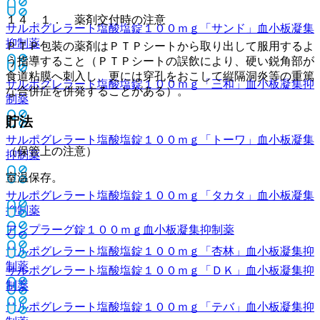
１４．１． 薬剤交付時の注意
サルポグレラート塩酸塩錠１００ｍｇ「サンド」
血小板凝集
抑制薬
ＰＴＰ包装の薬剤はＰＴＰシートから取り出して服用するよ
う指導すること（ＰＴＰシートの誤飲により、硬い鋭角部が
食道粘膜へ刺入し、更には穿孔をおこして縦隔洞炎等の重篤
サルポグレラート塩酸塩錠１００ｍｇ「三和」
血小板凝集抑
な合併症を併発することがある）。
制薬
貯法
サルポグレラート塩酸塩錠１００ｍｇ「トーワ」
血小板凝集
（保管上の注意）
抑制薬
室温保存。
サルポグレラート塩酸塩錠１００ｍｇ「タカタ」
血小板凝集
抑制薬
アンプラーグ錠１００ｍｇ
血小板凝集抑制薬
サルポグレラート塩酸塩錠１００ｍｇ「杏林」
血小板凝集抑
制薬
サルポグレラート塩酸塩錠１００ｍｇ「ＤＫ」
血小板凝集抑
制薬
サルポグレラート塩酸塩錠１００ｍｇ「テバ」
血小板凝集抑