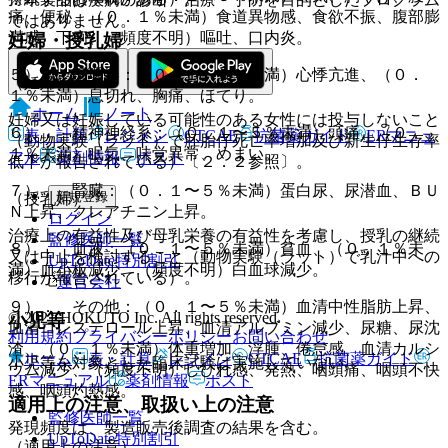
痛、便秘、（０．１％未満）食道異物感、食欲不振、腹部膨
ではありません。
満感、下痢、（頻度不明）嘔吐、口内炎。
妊婦・授乳婦
５）． 循環器：（０．１〜５％未満）心悸亢進、（０．
（妊婦）
１％未満）息切れ、胸痛、ほてり。
ホーム
ノート
妊婦又は妊娠している可能性のある女性には投与しないこと
６）． 精神神経系：（０．１〜５％未満）頭痛、（０．
表・計算
レジメン
CTCAE
抗菌薬ガイド
ERマニュ
（動物実験（ラット）で胚胎仔死亡率増加及び新生仔生存率
１％未満）眠気、味覚異常、めまい。
アル
薬剤情報
ポスト
低下が報告されている）〔２．２参照〕。
７）． 腎臓：（０．１〜５％未満）蛋白尿、尿潜血、ＢＵ
新規登録
（授乳婦）
Ｎ上昇、クレアチニン上昇。
ログイン
治療上の有益性及び母乳栄養の有益性を考慮し、授乳の継続
監修医師一覧
８）． 血液：（０．１〜５％未満）貧血、（０．１％未
又は中止を検討すること（動物実験（ラット）で乳汁中への
UpToDate特別割引
満）血小板減少、（頻度不明）白血球減少。
移行が報告されている）。
運営会社
９）． その他：（０．１〜５％未満）血清中性脂肪上昇、
© 2021 HOKUTO Inc. All rights reserved.
小児等
血清コレステロール上昇、血清アルブミン減少、尿糖、尿沈
利用規約
プライバシーポリシー
お問い合わせ
渣、（０．１％未満）体重増加、浮腫、倦怠感、血清カルシ
ホーム
表・計算
レジメン
CTCAE
抗菌薬ガイド
小児等を対象とした臨床試験は実施していない。
ウム減少、（頻度不明）しびれ感、発熱、咽頭痛、咽頭不快
ERマニュアル
薬剤情報
ポスト
感、咽頭灼熱感。
適用上の注意、取扱い上の注意
監修医師一覧
発現頻度は、製造販売後調査の結果を含む。
UpToDate特別割引
（適用上の注意）