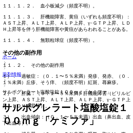
１１．１．２． 血小板減少（頻度不明）。
１１．１．３． 肝機能障害、黄疸（いずれも頻度不明）：
ＡＳＴ上昇、ＡＬＴ上昇、ＡＬＰ上昇、γ−ＧＴＰ上昇、ＬＤ
Ｈ上昇等を伴う肝機能障害や黄疸があらわれることがある。
１１．１．４． 無顆粒球症（頻度不明）。
その他の副作用
ホーム
１１．２． その他の副作用
薬剤情報
１）． 過敏症：（０．１〜５％未満）発疹、発赤、（０．
１％未満）丘疹、そう痒、（頻度不明）紅斑、蕁麻疹。
サルポグレラート塩酸塩錠１００ｍｇ「ケミファ」
２）． 肝臓：（０．１〜５％未満）肝機能障害（ビリルビ
ン上昇、ＡＳＴ上昇、ＡＬＴ上昇、ＡＬＰ上昇、γ−ＧＴＰ上
サルポグレラート塩酸塩錠１
昇、ＬＤＨ上昇等）。
３）． 出血傾向：（０．１〜５％未満）出血（鼻出血、皮
００ｍｇ「ケミファ」
下出血等）。