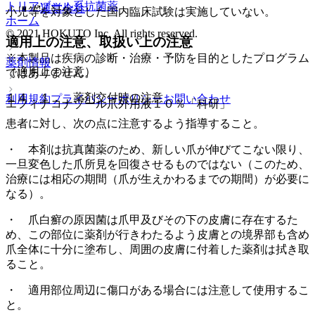
トリアゾール系抗菌薬
運営会社
小児等を対象とした国内臨床試験は実施していない。
ホーム
© 2021 HOKUTO Inc. All rights reserved.
適用上の注意、取扱い上の注意
※本製品は疾病の診断・治療・予防を目的としたプログラム
薬剤情報
（適用上の注意）
ではありません。
１４．１． 薬剤交付時の注意
利用規約
プライバシーポリシー
お問い合わせ
エフィナコナゾール爪外用液１０％「科研」
患者に対し、次の点に注意するよう指導すること。
・ 本剤は抗真菌薬のため、新しい爪が伸びてこない限り、
一旦変色した爪所見を回復させるものではない（このため、
治療には相応の期間（爪が生えかわるまでの期間）が必要に
なる）。
・ 爪白癬の原因菌は爪甲及びその下の皮膚に存在するた
め、この部位に薬剤が行きわたるよう皮膚との境界部も含め
爪全体に十分に塗布し、周囲の皮膚に付着した薬剤は拭き取
ること。
・ 適用部位周辺に傷口がある場合には注意して使用するこ
と。