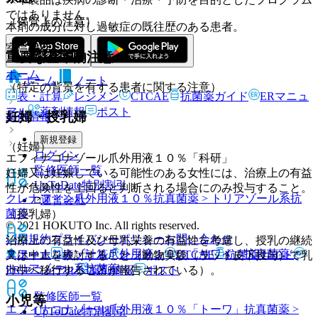
ではありません。
（保管上の注意）
本剤の成分に対し過敏症の既往歴のある患者。
室温保存。
重要な基本的注意
ホーム
ホーム
ノート
（特定の背景を有する患者に関する注意）
表・計算
レジメン
CTCAE
抗菌薬ガイド
ERマニュ
アル
薬剤情報
ポスト
妊婦・授乳婦
薬剤情報
新規登録
（妊婦）
ログイン
エフィナコナゾール爪外用液１０％「科研」
監修医師一覧
妊婦又は妊娠している可能性のある女性には、治療上の有益
UpToDate特別割引
性が危険性を上回ると判断される場合にのみ投与すること。
クレナフィン爪外用液１０％
抗真菌薬 > トリアゾール系抗
運営会社
菌薬
（授乳婦）
© 2021 HOKUTO Inc. All rights reserved.
利用規約
プライバシーポリシー
お問い合わせ
治療上の有益性及び母乳栄養の有益性を考慮し、授乳の継続
エフィナコナゾール爪外用液１０％「サワイ」
抗真菌薬 >
ホーム
表・計算
レジメン
CTCAE
抗菌薬ガイド
又は中止を検討すること（動物実験（ラット皮下投与）で乳
トリアゾール系抗菌薬
ERマニュアル
薬剤情報
ポスト
汁中へ移行することが報告されている）。
監修医師一覧
小児等
エフィナコナゾール爪外用液１０％「トーワ」
抗真菌薬 >
UpToDate特別割引