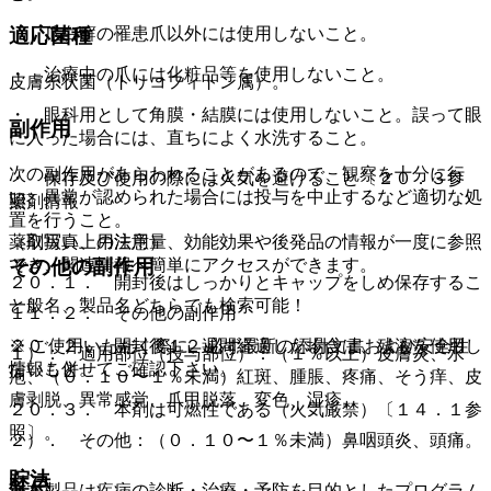
・ 爪白癬の罹患爪以外には使用しないこと。
適応菌種
・ 治療中の爪には化粧品等を使用しないこと。
皮膚糸状菌（トリコフィトン属）。
・ 眼科用として角膜・結膜には使用しないこと。誤って眼
副作用
に入った場合には、直ちによく水洗すること。
次の副作用があらわれることがあるので、観察を十分に行
・ 保存及び使用の際には火気を避けること〔２０．３参
い、異常が認められた場合には投与を中止するなど適切な処
薬剤情報
照〕。
置を行うこと。
薬剤写真、用法用量、効能効果や後発品の情報が一度に参照
（取扱い上の注意）
でき、関連情報へ簡単にアクセスができます。
その他の副作用
２０．１． 開封後はしっかりとキャップをしめ保存するこ
一般名、製品名どちらでも検索可能！
と。
１１．２． その他の副作用
※ ご使用いただく際に、必ず最新の添付文書および安全性
２０．２． 開封後１２週間経過した場合は、残液を使用し
１）． 適用部位（投与部位）：（１％以上）皮膚炎、水
情報も併せてご確認下さい。
ないこと。
疱、（０．１０〜１％未満）紅斑、腫脹、疼痛、そう痒、皮
膚剥脱、異常感覚、爪甲脱落、変色、湿疹。
２０．３． 本剤は可燃性である（火気厳禁）〔１４．１参
照〕。
２）． その他：（０．１０〜１％未満）鼻咽頭炎、頭痛。
貯法
禁忌
※本製品は疾病の診断・治療・予防を目的としたプログラム