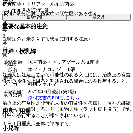
禁忌
抗真菌薬 > トリアゾール系抗菌薬
2025年06月改訂(第1版)
本剤の成分に対し過敏症の既往歴のある患者。
薬剤情報
後発品
後
重要な基本的注意
毒
劇
（特定の背景を有する患者に関する注意）
麻
向
妊婦・授乳婦
覚
薬効分類
抗真菌薬 > トリアゾール系抗菌薬
（妊婦）
一般名
エフィナコナゾール液
妊婦又は妊娠している可能性のある女性には、治療上の有益
薬価
654.6
円
性が危険性を上回ると判断される場合にのみ投与すること。
メーカー
科研ファルマ
2025年06月改訂(第1版)
（授乳婦）
最終更新
添付文書のPDFはこちら
治療上の有益性及び母乳栄養の有益性を考慮し、授乳の継続
又は中止を検討すること（動物実験（ラット皮下投与）で乳
用法・用量
汁中へ移行することが報告されている）。
１日１回罹患爪全体に塗布する。
小児等