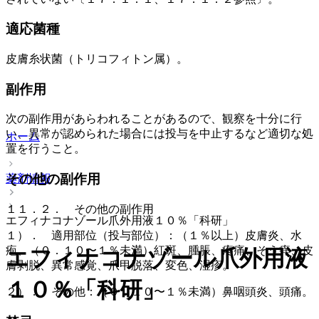
適応菌種
皮膚糸状菌（トリコフィトン属）。
副作用
次の副作用があらわれることがあるので、観察を十分に行
い、異常が認められた場合には投与を中止するなど適切な処
ホーム
置を行うこと。
その他の副作用
薬剤情報
１１．２． その他の副作用
エフィナコナゾール爪外用液１０％「科研」
１）． 適用部位（投与部位）：（１％以上）皮膚炎、水
疱、（０．１０〜１％未満）紅斑、腫脹、疼痛、そう痒、皮
エフィナコナゾール爪外用液
膚剥脱、異常感覚、爪甲脱落、変色、湿疹。
１０％「科研」
２）． その他：（０．１０〜１％未満）鼻咽頭炎、頭痛。