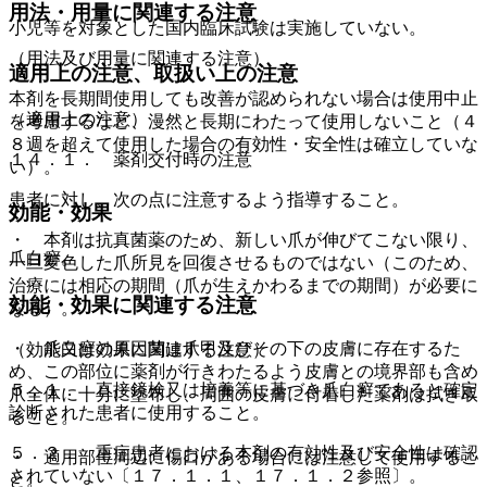
用法・用量に関連する注意
小児等を対象とした国内臨床試験は実施していない。
（用法及び用量に関連する注意）
適用上の注意、取扱い上の注意
本剤を長期間使用しても改善が認められない場合は使用中止
（適用上の注意）
を考慮するなど、漫然と長期にわたって使用しないこと（４
８週を超えて使用した場合の有効性・安全性は確立していな
１４．１． 薬剤交付時の注意
い）。
患者に対し、次の点に注意するよう指導すること。
効能・効果
・ 本剤は抗真菌薬のため、新しい爪が伸びてこない限り、
爪白癬。
一旦変色した爪所見を回復させるものではない（このため、
治療には相応の期間（爪が生えかわるまでの期間）が必要に
効能・効果に関連する注意
なる）。
・ 爪白癬の原因菌は爪甲及びその下の皮膚に存在するた
（効能又は効果に関連する注意）
め、この部位に薬剤が行きわたるよう皮膚との境界部も含め
５．１． 直接鏡検又は培養等に基づき爪白癬であると確定
爪全体に十分に塗布し、周囲の皮膚に付着した薬剤は拭き取
診断された患者に使用すること。
ること。
５．２． 重症患者における本剤の有効性及び安全性は確認
・ 適用部位周辺に傷口がある場合には注意して使用するこ
されていない〔１７．１．１、１７．１．２参照〕。
と。