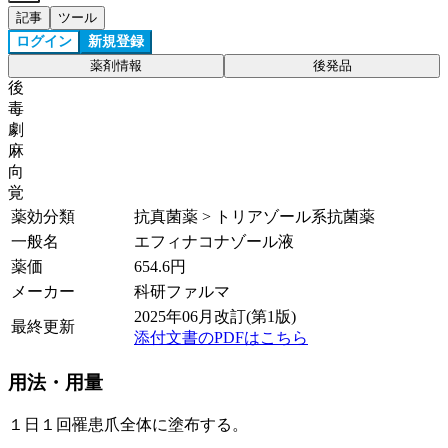
記事
ツール
ログイン
新規登録
薬剤情報
後発品
後
毒
劇
麻
向
覚
薬効分類
抗真菌薬 > トリアゾール系抗菌薬
一般名
エフィナコナゾール液
薬価
654.6
円
メーカー
科研ファルマ
2025年06月改訂(第1版)
最終更新
添付文書のPDFはこちら
用法・用量
１日１回罹患爪全体に塗布する。