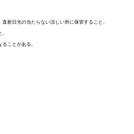
、直射日光の当たらない涼しい所に保管すること。
と。
なることがある。