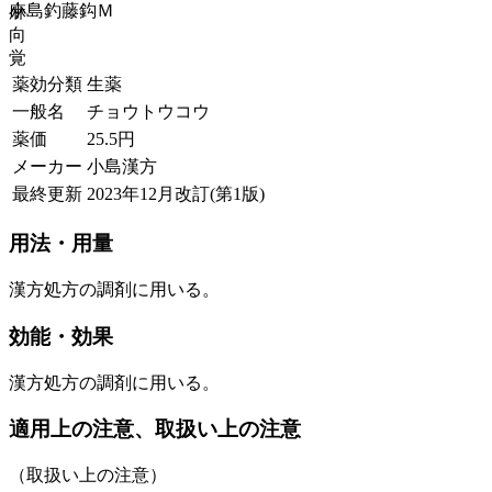
小島釣藤鈎Ｍ
麻
向
覚
薬効分類
生薬
一般名
チョウトウコウ
薬価
25.5
円
メーカー
小島漢方
最終更新
2023年12月改訂(第1版)
用法・用量
漢方処方の調剤に用いる。
効能・効果
漢方処方の調剤に用いる。
適用上の注意、取扱い上の注意
（取扱い上の注意）