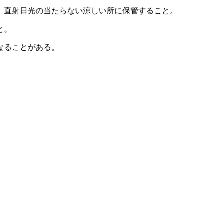
、直射日光の当たらない涼しい所に保管すること。
と。
なることがある。