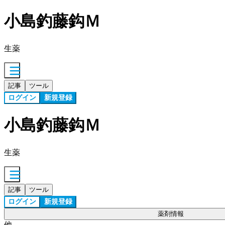
小島釣藤鈎Ｍ
生薬
記事
ツール
ログイン
新規登録
小島釣藤鈎Ｍ
生薬
記事
ツール
ログイン
新規登録
薬剤情報
他