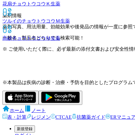
花扇チョウトウコウＫ
生薬
薬剤情報
ツルイのチョウトウコウＭ
生薬
薬剤写真、用法用量、効能効果や後発品の情報が一度に参照
一般名、製品名どちらでも検索可能！
高砂チョウトウコウＭ
生薬
※ ご使用いただく際に、必ず最新の添付文書および安全性情
※本製品は疾病の診断・治療・予防を目的としたプログラム
ホーム
ノート
表・計算
レジメン
CTCAE
抗菌薬ガイド
ERマニュ
新規登録