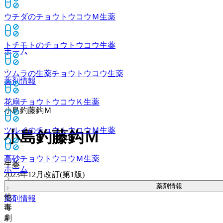
ウチダのチョウトウコウＭ
生薬
トチモトのチョウトウコウ
生薬
ホーム
ツムラの生薬チョウトウコウ
生薬
薬剤情報
花扇チョウトウコウＫ
生薬
小島釣藤鈎Ｍ
ツルイのチョウトウコウＭ
生薬
小島釣藤鈎Ｍ
高砂チョウトウコウＭ
生薬
生薬
ホーム
2023年12月改訂(第1版)
薬剤情報
他
薬剤情報
毒
劇