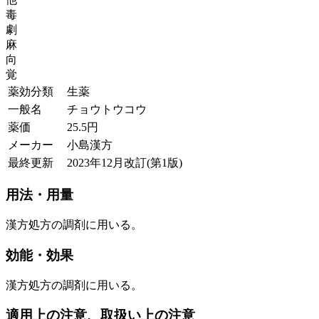
毒
劇
麻
向
覚
薬効分類
生薬
一般名
チョウトウコウ
薬価
25.5
円
メーカー
小島漢方
最終更新
2023年12月改訂(第1版)
用法・用量
漢方処方の調剤に用いる。
効能・効果
漢方処方の調剤に用いる。
適用上の注意、取扱い上の注意