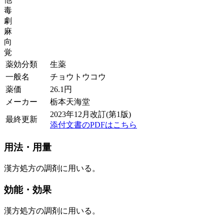
毒
劇
麻
向
覚
薬効分類
生薬
一般名
チョウトウコウ
薬価
26.1
円
メーカー
栃本天海堂
2023年12月改訂(第1版)
最終更新
添付文書のPDFはこちら
用法・用量
漢方処方の調剤に用いる。
効能・効果
漢方処方の調剤に用いる。