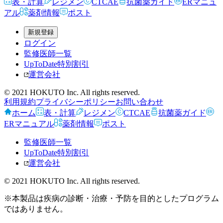
表・計算
レジメン
CTCAE
抗菌薬ガイド
ERマニュ
アル
薬剤情報
ポスト
新規登録
ログイン
監修医師一覧
UpToDate特別割引
運営会社
© 2021 HOKUTO Inc. All rights reserved.
利用規約
プライバシーポリシー
お問い合わせ
ホーム
表・計算
レジメン
CTCAE
抗菌薬ガイド
ERマニュアル
薬剤情報
ポスト
監修医師一覧
UpToDate特別割引
運営会社
© 2021 HOKUTO Inc. All rights reserved.
※本製品は疾病の診断・治療・予防を目的としたプログラム
ではありません。