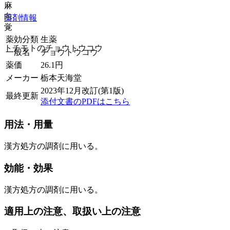
麻
向
薬剤情報
覚
薬効分類
生薬
トチモトのチョウトウコウ
一般名
チョウトウコウ
薬価
26.1
円
メーカー
栃本天海堂
2023年12月改訂(第1版)
最終更新
添付文書のPDFはこちら
用法・用量
漢方処方の調剤に用いる。
効能・効果
漢方処方の調剤に用いる。
適用上の注意、取扱い上の注意