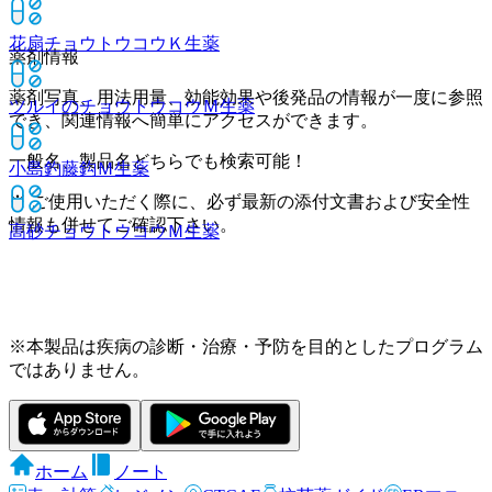
花扇チョウトウコウＫ
生薬
薬剤情報
薬剤写真、用法用量、効能効果や後発品の情報が一度に参照
ツルイのチョウトウコウＭ
生薬
でき、関連情報へ簡単にアクセスができます。
一般名、製品名どちらでも検索可能！
小島釣藤鈎Ｍ
生薬
※ ご使用いただく際に、必ず最新の添付文書および安全性
情報も併せてご確認下さい。
高砂チョウトウコウＭ
生薬
※本製品は疾病の診断・治療・予防を目的としたプログラム
ではありません。
ホーム
ノート