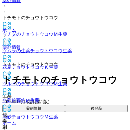
薬剤情報
トチモトのチョウトウコウ
ホーム
ウチダのチョウトウコウＭ
生薬
薬剤情報
ツムラの生薬チョウトウコウ
生薬
トチモトのチョウトウコウ
花扇チョウトウコウＫ
生薬
トチモトのチョウトウコウ
ツルイのチョウトウコウＭ
生薬
生薬
小島釣藤鈎Ｍ
生薬
2023年12月改訂(第1版)
薬剤情報
後発品
他
高砂チョウトウコウＭ
生薬
毒
ホーム
劇