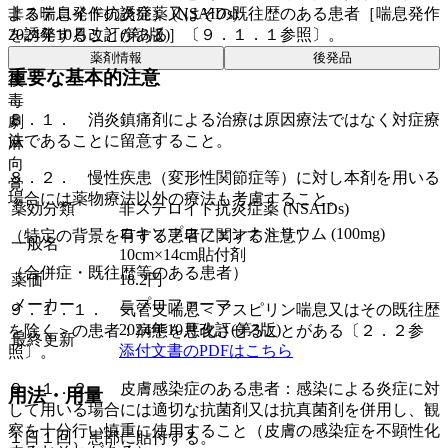
非ステロイド抗炎症薬 (NSAIDs)
よる喘息発作の誘発）又はその既往歴のある患者［喘息発作
2024年10月改訂(第3版)
を誘発することがある］〔９．１．１参照〕。
薬剤情報
後発品
重要な基本的注意
後
毒
８．１． 消炎鎮痛剤による治療は原因療法ではなく対症療
劇
法であることに留意すること。
麻
向
８．２． 慢性疾患（変形性関節症等）に対し本剤を用いる
覚
場合には薬物療法以外の療法も考慮すること。
薬効分類
非ステロイド抗炎症薬 (NSAIDs)
ロキソプロフェンナトリウム (100mg)
（特定の背景を有する患者に関する注意）
一般名
10cm×14cm貼付剤
（合併症・既往歴等のある患者）
薬価
18.2
円
メーカー
ニプロファーマ
９．１．１． 気管支喘息＜アスピリン喘息又はその既往歴
2024年10月改訂(第3版)
を除く＞の患者：病態を悪化させることがある〔２．２参
最終更新
添付文書のPDFはこちら
照〕。
９．１．２． 皮膚感染症のある患者：感染による炎症に対
用法・用量
して用いる場合には適切な抗菌剤又は抗真菌剤を併用し、観
察を十分行い慎重に使用すること（皮膚の感染症を不顕性化
１日１回、患部に貼付する。