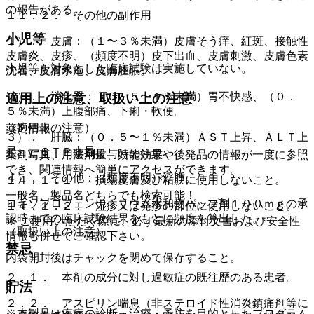
の報告がある。
１１．２． その他の副作用
小児等
１）． 皮膚：（１〜３％未満）皮膚そう痒、紅斑、接触性
皮膚炎、皮疹、（頻度不明）皮下出血、皮膚刺激、皮膚色素
小児等を対象とした臨床試験は実施していない。
沈着、皮膚水疱、皮膚腫脹。
２）． 消化器：（０．５〜１％未満）胃不快感、（０．
適用上の注意、取扱い上の注意
５％未満）上腹部痛、下痢・軟便。
（適用上の注意）
薬剤情報
３）． 肝臓：（０．５〜１％未満）ＡＳＴ上昇、ＡＬＴ上
昇、γ−ＧＴＰ上昇。
１４．１． 薬剤投与時の注意
薬剤写真、用法用量、効能効果や後発品の情報が一度に参照
でき、関連情報へ簡単にアクセスができます。
４）． その他：（頻度不明）浮腫。
１４．１．１． 損傷皮膚及び粘膜に使用しないこと。
一般名、製品名どちらでも検索可能！
ロキソプロフェンナトリウム水和物パップ剤１００ｍｇの承
１４．１．２． 湿疹又は発疹の部位に使用しないこと。
認時までの臨床試験結果をもとに頻度を算出した。
※ ご使用いただく際に、必ず最新の添付文書および安全性
（取扱い上の注意）
情報も併せてご確認下さい。
禁忌
内袋開封後はチャックを閉めて保存すること。
２．１． 本剤の成分に対し過敏症の既往歴のある患者。
貯法
２．２． アスピリン喘息（非ステロイド性消炎鎮痛剤等に
※本製品は疾病の診断・治療・予防を目的としたプログラム