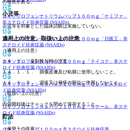
の報告がある。
小児等
ロキソプロフェンナトリウムパップ１００ｍｇ「ケミファ」
非ステロイド抗炎症薬 (NSAIDs)
小児等を対象とした臨床試験は実施していない。
適用上の注意、取扱い上の注意
ロキソプロフェンナトリウムパップ１００ｍｇ「日医工」
非
ステロイド抗炎症薬 (NSAIDs)
（適用上の注意）
１４．１． 薬剤投与時の注意
ロキソプロフェンＮａパップ１００ｍｇ「テイコク」
非ステ
ロイド抗炎症薬 (NSAIDs)
１４．１．１． 損傷皮膚及び粘膜に使用しないこと。
１４．１．２． 湿疹又は発疹の部位に使用しないこと。
ロキソプロフェンＮａパップ１００ｍｇ「ＱＱ」
非ステロイ
ド抗炎症薬 (NSAIDs)
（取扱い上の注意）
内袋開封後はチャックを閉めて保存すること。
ロキソプロフェンＮａパップ１００ｍｇ「ラクール」
非ステ
ロイド抗炎症薬 (NSAIDs)
貯法
（保管上の注意）
ロキソニンテープ１００ｍｇ
非ステロイド抗炎症薬