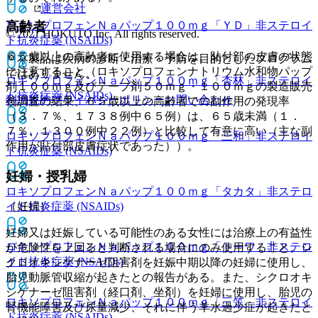
運営会社
ロキソプロフェンＮａパップ１００ｍｇ「ＹＤ」
非ステロイ
高齢者
© 2021 HOKUTO Inc. All rights reserved.
ド抗炎症薬 (NSAIDs)
６５歳以上の高齢者に使用する場合は、貼付部の皮膚の状態
※本製品は疾病の診断・治療・予防を目的としたプログラム
に注意すること（ロキソプロフェンナトリウム水和物パップ
ではありません。
ロキソプロフェンＮａパップ１００ｍｇ「杏林」
非ステロイ
剤１００ｍｇ及びテープ剤５０ｍｇ・１００ｍｇの製造販売
ド抗炎症薬 (NSAIDs)
利用規約
プライバシーポリシー
お問い合わせ
後調査の結果、６５歳以上の高齢者での副作用の発現率
（３．７％、１７３８例中６５例）は、６５歳未満（１．
７％、１３００例中２２例）と比較して有意に高い（主な副
ロキソプロフェンＮａパップ１００ｍｇ「三和」
非ステロイ
作用が貼付部皮膚症状であった））。
ド抗炎症薬 (NSAIDs)
妊婦・授乳婦
ロキソプロフェンＮａパップ１００ｍｇ「タカタ」
非ステロ
（妊婦）
イド抗炎症薬 (NSAIDs)
妊婦又は妊娠している可能性のある女性には治療上の有益性
ロキソプロフェンＮａパップ１００ｍｇ「トーワ」
非ステロ
が危険性を上回ると判断される場合にのみ使用すること。シ
イド抗炎症薬 (NSAIDs)
クロオキシゲナーゼ阻害剤を妊娠中期以降の妊婦に使用し、
胎児動脈管収縮が起きたとの報告がある。また、シクロオキ
シゲナーゼ阻害剤（経口剤、坐剤）を妊婦に使用し、胎児の
ロキソプロフェンＮａパップ１００ｍｇ「三笠」
非ステロイ
腎機能障害及び尿量減少、それに伴う羊水過少症が起きたと
ド抗炎症薬 (NSAIDs)