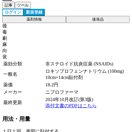
記事
ツール
ログイン
新規登録
薬剤情報
後発品
後
毒
劇
麻
向
覚
薬効分類
非ステロイド抗炎症薬 (NSAIDs)
ロキソプロフェンナトリウム (100mg)
一般名
10cm×14cm貼付剤
薬価
18.2
円
メーカー
ニプロファーマ
2024年10月改訂(第3版)
最終更新
添付文書のPDFはこちら
用法・用量
１日１回、患部に貼付する。