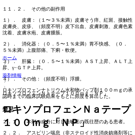
１１．２． その他の副作用
１）． 皮膚：（１〜３％未満）皮膚そう痒、紅斑、接触性
皮膚炎、皮疹、（頻度不明）皮下出血、皮膚刺激、皮膚色素
沈着、皮膚水疱、皮膚腫脹。
２）． 消化器：（０．５〜１％未満）胃不快感、（０．
５％未満）上腹部痛、下痢・軟便。
ホーム
３）． 肝臓：（０．５〜１％未満）ＡＳＴ上昇、ＡＬＴ上
昇、γ−ＧＴＰ上昇。
薬剤情報
４）． その他：（頻度不明）浮腫。
ロキソプロフェンナトリウム水和物パップ剤１００ｍｇの承
ロキソプロフェンＮａテープ１００ｍｇ「ＮＰ」
認時までの臨床試験結果をもとに頻度を算出した。
ロキソプロフェンＮａテープ
禁忌
１００ｍｇ「ＮＰ」
２．１． 本剤の成分に対し過敏症の既往歴のある患者。
２．２． アスピリン喘息（非ステロイド性消炎鎮痛剤等に