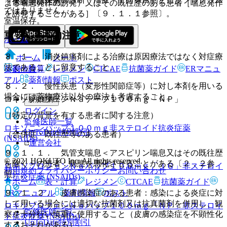
（保管上の注意）
よる喘息発作の誘発）又はその既往歴のある患者［喘息発作
ではありません。
を誘発することがある］〔９．１．１参照〕。
室温保存。
重要な基本的注意
ホーム
８．１． 消炎鎮痛剤による治療は原因療法ではなく対症療
ホーム
ノート
法であることに留意すること。
表・計算
レジメン
CTCAE
抗菌薬ガイド
ERマニュ
薬剤情報
アル
薬剤情報
ポスト
８．２． 慢性疾患（変形性関節症等）に対し本剤を用いる
場合には薬物療法以外の療法も考慮すること。
ロキソプロフェンＮａテープ１００ｍｇ「ＮＰ」
新規登録
ログイン
（特定の背景を有する患者に関する注意）
監修医師一覧
ロキソニンパップ１００ｍｇ
非ステロイド抗炎症薬
UpToDate特別割引
（合併症・既往歴等のある患者）
(NSAIDs)
運営会社
９．１．１． 気管支喘息＜アスピリン喘息又はその既往歴
© 2021 HOKUTO Inc. All rights reserved.
を除く＞の患者：病態を悪化させることがある〔２．２参
ロキソプロフェンＮａパップ１００ｍｇ「ＪＧ」
非ステロイ
利用規約
プライバシーポリシー
お問い合わせ
照〕。
ド抗炎症薬 (NSAIDs)
ホーム
表・計算
レジメン
CTCAE
抗菌薬ガイド
ERマニュアル
薬剤情報
ポスト
９．１．２． 皮膚感染症のある患者：感染による炎症に対
して用いる場合には適切な抗菌剤又は抗真菌剤を併用し、観
ロキソプロフェンＮａパップ１００ｍｇ「ＮＰ」
非ステロイ
監修医師一覧
察を十分行い慎重に使用すること（皮膚の感染症を不顕性化
ド抗炎症薬 (NSAIDs)
UpToDate特別割引
するおそれがある）。