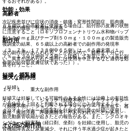
するおそれがある）。
効能・効果
高齢者
次記疾患並びに症状の消炎・鎮痛：変形性関節症、筋肉痛、
６５歳以上の高齢者に使用する場合は、貼付部の皮膚の状態
外傷後の腫脹・外傷後の疼痛。
に注意すること（ロキソプロフェンナトリウム水和物パップ
剤１００ｍｇ及びテープ剤５０ｍｇ・１００ｍｇの製造販売
副作用
後調査の結果、６５歳以上の高齢者での副作用の発現率
（３．７％、１７３８例中６５例）は、６５歳未満（１．
次の副作用があらわれることがあるので、観察を十分に行
７％、１３００例中２２例）と比較して有意に高い（主な副
い、異常が認められた場合には使用を中止するなど適切な処
作用が貼付部皮膚症状であった））。
置を行うこと。
妊婦・授乳婦
重大な副作用
（妊婦）
１１．１． 重大な副作用
妊婦又は妊娠している可能性のある女性には治療上の有益性
１１．１．１． ショック（頻度不明）、アナフィラキシー
が危険性を上回ると判断される場合にのみ使用すること。シ
（頻度不明）：ショック、アナフィラキシー（血圧低下、蕁
クロオキシゲナーゼ阻害剤を妊娠中期以降の妊婦に使用し、
麻疹、喉頭浮腫、呼吸困難等）があらわれることがある。
胎児動脈管収縮が起きたとの報告がある。また、シクロオキ
シゲナーゼ阻害剤（経口剤、坐剤）を妊婦に使用し、胎児の
その他の副作用
腎機能障害及び尿量減少、それに伴う羊水過少症が起きたと