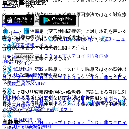
重要な基本的注意
ホーム
ではありません。
８．１． 消炎鎮痛剤による治療は原因療法ではなく対症療
法であることに留意すること。
薬剤情報
８．２． 慢性疾患（変形性関節症等）に対し本剤を用いる
ホーム
ノート
場合には薬物療法以外の療法も考慮すること。
表・計算
レジメン
CTCAE
抗菌薬ガイド
ERマニュ
ロキソプロフェンＮａパップ１００ｍｇ「タカタ」
アル
薬剤情報
ポスト
（特定の背景を有する患者に関する注意）
ロキソニンパップ１００ｍｇ
非ステロイド抗炎症薬
新規登録
（合併症・既往歴等のある患者）
(NSAIDs)
ログイン
監修医師一覧
９．１．１． 気管支喘息＜アスピリン喘息又はその既往歴
UpToDate特別割引
を除く＞の患者：病態を悪化させることがある〔２．２参
ロキソプロフェンＮａパップ１００ｍｇ「ＪＧ」
非ステロイ
運営会社
照〕。
ド抗炎症薬 (NSAIDs)
© 2021 HOKUTO Inc. All rights reserved.
９．１．２． 皮膚感染症のある患者：感染による炎症に対
利用規約
プライバシーポリシー
お問い合わせ
して用いる場合には適切な抗菌剤又は抗真菌剤を併用し、観
ロキソプロフェンＮａパップ１００ｍｇ「ＮＰ」
非ステロイ
ホーム
表・計算
レジメン
CTCAE
抗菌薬ガイド
察を十分行い慎重に使用すること（皮膚の感染症を不顕性化
ド抗炎症薬 (NSAIDs)
ERマニュアル
薬剤情報
ポスト
するおそれがある）。
監修医師一覧
高齢者
ロキソプロフェンＮａパップ１００ｍｇ「ＹＤ」
非ステロイ
UpToDate特別割引
ド抗炎症薬 (NSAIDs)