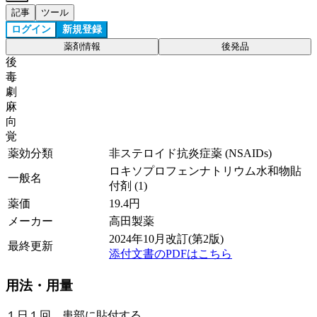
記事
ツール
ログイン
新規登録
薬剤情報
後発品
後
毒
劇
麻
向
覚
薬効分類
非ステロイド抗炎症薬 (NSAIDs)
ロキソプロフェンナトリウム水和物貼
一般名
付剤 (1)
薬価
19.4
円
メーカー
高田製薬
2024年10月改訂(第2版)
最終更新
添付文書のPDFはこちら
用法・用量
１日１回、患部に貼付する。