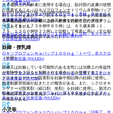
運営会社
６５歳以上の高齢者に使用する場合は、貼付部の皮膚の状態
に注意すること（ロキソプロフェンナトリウム水和物パップ
© 2021 HOKUTO Inc. All rights reserved.
ロキソプロフェンＮａパップ１００ｍｇ「杏林」
非ステロイ
剤１００ｍｇ及びテープ剤５０ｍｇ・１００ｍｇの製造販売
ド抗炎症薬 (NSAIDs)
後調査の結果、６５歳以上の高齢者での副作用の発現率
※本製品は疾病の診断・治療・予防を目的としたプログラム
（３．７％、１７３８例中６５例）は、６５歳未満（１．
ではありません。
７％、１３００例中２２例）と比較して有意に高い（主な副
ロキソプロフェンＮａパップ１００ｍｇ「三和」
非ステロイ
利用規約
プライバシーポリシー
お問い合わせ
作用が貼付部皮膚症状であった））。
ド抗炎症薬 (NSAIDs)
妊婦・授乳婦
ロキソプロフェンＮａパップ１００ｍｇ「トーワ」
非ステロ
（妊婦）
イド抗炎症薬 (NSAIDs)
妊婦又は妊娠している可能性のある女性には治療上の有益性
が危険性を上回ると判断される場合にのみ使用すること。シ
ロキソプロフェンＮａパップ１００ｍｇ「三笠」
非ステロイ
クロオキシゲナーゼ阻害剤を妊娠中期以降の妊婦に使用し、
ド抗炎症薬 (NSAIDs)
胎児動脈管収縮が起きたとの報告がある。また、シクロオキ
シゲナーゼ阻害剤（経口剤、坐剤）を妊婦に使用し、胎児の
ロキソプロフェンナトリウムパップ１００ｍｇ「ケミファ」
腎機能障害及び尿量減少、それに伴う羊水過少症が起きたと
非ステロイド抗炎症薬 (NSAIDs)
の報告がある。
小児等
ロキソプロフェンナトリウムパップ１００ｍｇ「日医工」
非