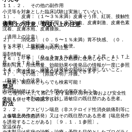
１１．２． その他の副作用
小児等を対象とした臨床試験は実施していない。
１）． 皮膚：（１〜３％未満）皮膚そう痒、紅斑、接触性
皮膚炎、皮疹、（頻度不明）皮下出血、皮膚刺激、皮膚色素
適用上の注意、取扱い上の注意
沈着、皮膚水疱、皮膚腫脹。
（適用上の注意）
２）． 消化器：（０．５〜１％未満）胃不快感、（０．
５％未満）上腹部痛、下痢・軟便。
１４．１． 薬剤投与時の注意
薬剤情報
３）． 肝臓：（０．５〜１％未満）ＡＳＴ上昇、ＡＬＴ上
１４．１．１． 損傷皮膚及び粘膜に使用しないこと。
昇、γ−ＧＴＰ上昇。
薬剤写真、用法用量、効能効果や後発品の情報が一度に参照
１４．１．２． 湿疹又は発疹の部位に使用しないこと。
でき、関連情報へ簡単にアクセスができます。
４）． その他：（頻度不明）浮腫。
（取扱い上の注意）
一般名、製品名どちらでも検索可能！
禁忌
内袋開封後はチャックを閉めて保存すること。
※ ご使用いただく際に、必ず最新の添付文書および安全性
２．１． 本剤の成分に対し過敏症の既往歴のある患者。
情報も併せてご確認下さい。
貯法
２．２． アスピリン喘息（非ステロイド性消炎鎮痛剤等に
よる喘息発作の誘発）又はその既往歴のある患者［喘息発作
（保管上の注意）
を誘発することがある］〔９．１．１参照〕。
室温保存。
※本製品は疾病の診断・治療・予防を目的としたプログラム