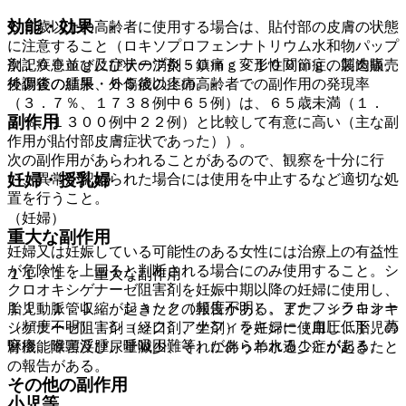
効能・効果
６５歳以上の高齢者に使用する場合は、貼付部の皮膚の状態
に注意すること（ロキソプロフェンナトリウム水和物パップ
次記疾患並びに症状の消炎・鎮痛：変形性関節症、筋肉痛、
剤１００ｍｇ及びテープ剤５０ｍｇ・１００ｍｇの製造販売
外傷後の腫脹・外傷後の疼痛。
後調査の結果、６５歳以上の高齢者での副作用の発現率
（３．７％、１７３８例中６５例）は、６５歳未満（１．
副作用
７％、１３００例中２２例）と比較して有意に高い（主な副
作用が貼付部皮膚症状であった））。
次の副作用があらわれることがあるので、観察を十分に行
妊婦・授乳婦
い、異常が認められた場合には使用を中止するなど適切な処
置を行うこと。
（妊婦）
重大な副作用
妊婦又は妊娠している可能性のある女性には治療上の有益性
が危険性を上回ると判断される場合にのみ使用すること。シ
１１．１． 重大な副作用
クロオキシゲナーゼ阻害剤を妊娠中期以降の妊婦に使用し、
１１．１．１． ショック（頻度不明）、アナフィラキシー
胎児動脈管収縮が起きたとの報告がある。また、シクロオキ
（頻度不明）：ショック、アナフィラキシー（血圧低下、蕁
シゲナーゼ阻害剤（経口剤、坐剤）を妊婦に使用し、胎児の
麻疹、喉頭浮腫、呼吸困難等）があらわれることがある。
腎機能障害及び尿量減少、それに伴う羊水過少症が起きたと
の報告がある。
その他の副作用
小児等