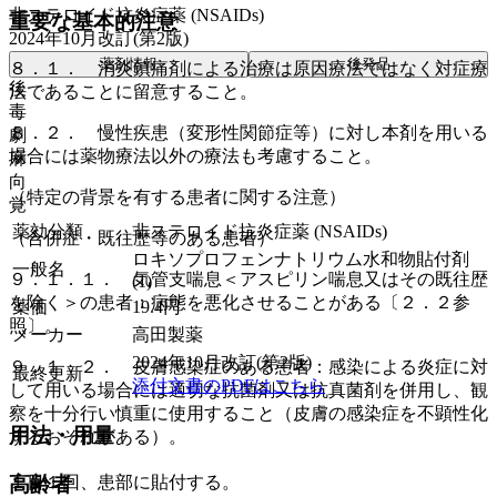
非ステロイド抗炎症薬 (NSAIDs)
重要な基本的注意
2024年10月改訂(第2版)
薬剤情報
後発品
８．１． 消炎鎮痛剤による治療は原因療法ではなく対症療
後
法であることに留意すること。
毒
８．２． 慢性疾患（変形性関節症等）に対し本剤を用いる
劇
場合には薬物療法以外の療法も考慮すること。
麻
向
（特定の背景を有する患者に関する注意）
覚
薬効分類
非ステロイド抗炎症薬 (NSAIDs)
（合併症・既往歴等のある患者）
ロキソプロフェンナトリウム水和物貼付剤
一般名
９．１．１． 気管支喘息＜アスピリン喘息又はその既往歴
(1)
を除く＞の患者：病態を悪化させることがある〔２．２参
薬価
19.4
円
照〕。
メーカー
高田製薬
2024年10月改訂(第2版)
９．１．２． 皮膚感染症のある患者：感染による炎症に対
最終更新
添付文書のPDFはこちら
して用いる場合には適切な抗菌剤又は抗真菌剤を併用し、観
察を十分行い慎重に使用すること（皮膚の感染症を不顕性化
用法・用量
するおそれがある）。
高齢者
１日１回、患部に貼付する。