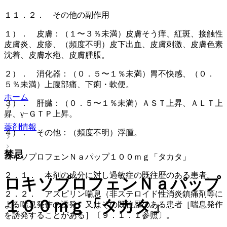
１１．２． その他の副作用
１）． 皮膚：（１〜３％未満）皮膚そう痒、紅斑、接触性
皮膚炎、皮疹、（頻度不明）皮下出血、皮膚刺激、皮膚色素
沈着、皮膚水疱、皮膚腫脹。
２）． 消化器：（０．５〜１％未満）胃不快感、（０．
５％未満）上腹部痛、下痢・軟便。
ホーム
３）． 肝臓：（０．５〜１％未満）ＡＳＴ上昇、ＡＬＴ上
昇、γ−ＧＴＰ上昇。
薬剤情報
４）． その他：（頻度不明）浮腫。
禁忌
ロキソプロフェンＮａパップ１００ｍｇ「タカタ」
２．１． 本剤の成分に対し過敏症の既往歴のある患者。
ロキソプロフェンＮａパップ
２．２． アスピリン喘息（非ステロイド性消炎鎮痛剤等に
１００ｍｇ「タカタ」
よる喘息発作の誘発）又はその既往歴のある患者［喘息発作
を誘発することがある］〔９．１．１参照〕。