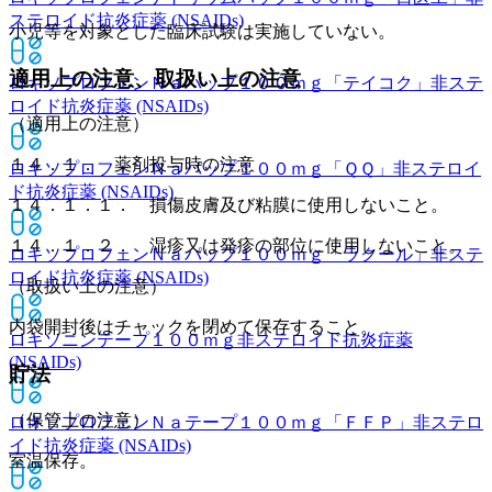
ステロイド抗炎症薬 (NSAIDs)
小児等を対象とした臨床試験は実施していない。
適用上の注意、取扱い上の注意
ロキソプロフェンＮａパップ１００ｍｇ「テイコク」
非ステ
ロイド抗炎症薬 (NSAIDs)
（適用上の注意）
１４．１． 薬剤投与時の注意
ロキソプロフェンＮａパップ１００ｍｇ「ＱＱ」
非ステロイ
ド抗炎症薬 (NSAIDs)
１４．１．１． 損傷皮膚及び粘膜に使用しないこと。
１４．１．２． 湿疹又は発疹の部位に使用しないこと。
ロキソプロフェンＮａパップ１００ｍｇ「ラクール」
非ステ
ロイド抗炎症薬 (NSAIDs)
（取扱い上の注意）
内袋開封後はチャックを閉めて保存すること。
ロキソニンテープ１００ｍｇ
非ステロイド抗炎症薬
(NSAIDs)
貯法
（保管上の注意）
ロキソプロフェンＮａテープ１００ｍｇ「ＦＦＰ」
非ステロ
イド抗炎症薬 (NSAIDs)
室温保存。