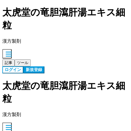
太虎堂の竜胆瀉肝湯エキス細
粒
漢方製剤
記事
ツール
ログイン
新規登録
太虎堂の竜胆瀉肝湯エキス細
粒
漢方製剤