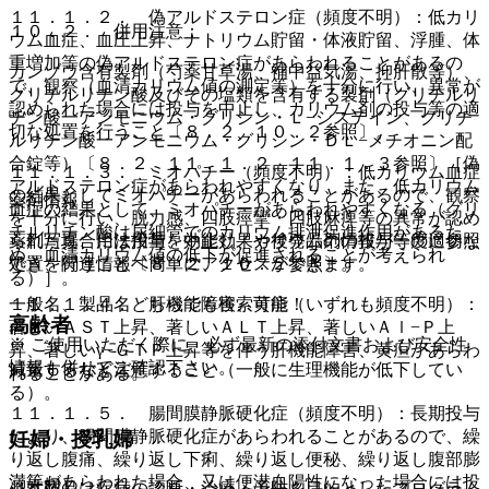
１１．１．２． 偽アルドステロン症（頻度不明）：低カリ
１０．２． 併用注意：
ウム血症、血圧上昇、ナトリウム貯留・体液貯留、浮腫、体
重増加等の偽アルドステロン症があらわれることがあるの
カンゾウ含有製剤（芍薬甘草湯、補中益気湯、抑肝散等）、
で、観察（血清カリウム値の測定等）を十分に行い、異常が
グリチルリチン酸及びその塩類を含有する製剤（グリチルリ
認められた場合には投与を中止し、カリウム剤の投与等の適
チン酸一アンモニウム・グリシン・Ｌ−システイン、グリチ
切な処置を行うこと〔８．２、１０．２参照〕。
ルリチン酸一アンモニウム・グリシン・ＤＬ−メチオニン配
合錠等）〔８．２、１１．１．２、１１．１．３参照〕［偽
１１．１．３． ミオパチー（頻度不明）：低カリウム血症
アルドステロン症があらわれやすくなり、また、低カリウム
の結果としてミオパチーがあらわれることがあるので、観察
薬剤情報
血症の結果として、ミオパチーがあらわれやすくなる（グリ
を十分に行い、脱力感、四肢痙攣・四肢麻痺等の異常が認め
チルリチン酸は尿細管でのカリウム排泄促進作用があるた
薬剤写真、用法用量、効能効果や後発品の情報が一度に参照
られた場合には投与を中止し、カリウム剤の投与等の適切な
め、血清カリウム値の低下が促進されることが考えられ
でき、関連情報へ簡単にアクセスができます。
処置を行うこと〔８．２、１０．２参照〕。
る）］。
一般名、製品名どちらでも検索可能！
１１．１．４． 肝機能障害、黄疸（いずれも頻度不明）：
高齢者
著しいＡＳＴ上昇、著しいＡＬＴ上昇、著しいＡｌ−Ｐ上
※ ご使用いただく際に、必ず最新の添付文書および安全性
昇、著しいγ−ＧＴＰ上昇等を伴う肝機能障害、黄疸があらわ
情報も併せてご確認下さい。
減量するなど注意すること（一般に生理機能が低下してい
れることがある。
る）。
１１．１．５． 腸間膜静脈硬化症（頻度不明）：長期投与
により、腸間膜静脈硬化症があらわれることがあるので、繰
妊婦・授乳婦
り返し腹痛、繰り返し下痢、繰り返し便秘、繰り返し腹部膨
満等があらわれた場合、又は便潜血陽性になった場合には投
（妊婦）
※本製品は疾病の診断・治療・予防を目的としたプログラム