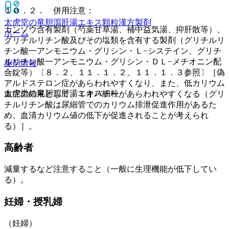
１０．２． 併用注意：
太虎堂の竜胆瀉肝湯エキス顆粒
漢方製剤
カンゾウ含有製剤（芍薬甘草湯、補中益気湯、抑肝散等）、
ホーム
グリチルリチン酸及びその塩類を含有する製剤（グリチルリ
チン酸一アンモニウム・グリシン・Ｌ−システイン、グリチ
ルリチン酸一アンモニウム・グリシン・ＤＬ−メチオニン配
薬剤情報
合錠等）〔８．２、１１．１．２、１１．１．３参照〕［偽
アルドステロン症があらわれやすくなり、また、低カリウム
太虎堂の竜胆瀉肝湯エキス細粒
血症の結果として、ミオパチーがあらわれやすくなる（グリ
チルリチン酸は尿細管でのカリウム排泄促進作用があるた
め、血清カリウム値の低下が促進されることが考えられ
る）］。
高齢者
減量するなど注意すること（一般に生理機能が低下してい
る）。
妊婦・授乳婦
（妊婦）