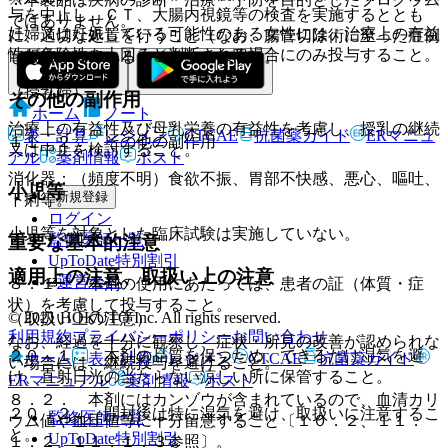
与を中止し、ＣＴ、大腸内視鏡等の検査を実施するととも
ではありません。
妊婦又は妊娠している可能性のある女性には、治療上の有益
に、適切な処置を行うこと（なお、腸管切除術に至った症例
性が危険性を上回ると判断される場合にのみ投与すること。
も報告されている）〔８．３参照〕。
（授乳婦）
その他の副作用
ホーム
ノート
治療上の有益性及び母乳栄養の有益性を考慮し、授乳の継続
表・計算
レジメン
CTCAE
抗菌薬ガイド
ERマニュ
１１．２． その他の副作用
又は中止を検討すること。
アル
薬剤情報
ポスト
消化器：（頻度不明）食欲不振、胃部不快感、悪心、嘔吐、
小児等
新規登録
下痢等。
ログイン
小児等を対象とした臨床試験は実施していない。
監修医師一覧
重要な基本的注意
UpToDate特別割引
適用上の注意、取扱い上の注意
運営会社
８．１． 本剤の使用にあたっては、患者の証（体質・症
状）を考慮して投与すること。
© 2021 HOKUTO Inc. All rights reserved.
（取扱い上の注意）
利用規約
プライバシーポリシー
お問い合わせ
なお、経過を十分に観察し、症状・所見の改善が認められな
２０．１． 本剤の品質を保つため、できるだけ湿気を避
ホーム
表・計算
レジメン
CTCAE
抗菌薬ガイド
い場合には、継続投与を避けること。
け、直射日光の当たらない涼しい所に保管すること。
ERマニュアル
薬剤情報
ポスト
８．２． 本剤にはカンゾウが含まれているので、血清カリ
２０．２． 開封後は特に湿気を避け、取扱いに注意するこ
監修医師一覧
ウム値や血圧値等に十分留意すること〔１０．２、１１．
と。
UpToDate特別割引
１．２、１１．１．３参照〕。