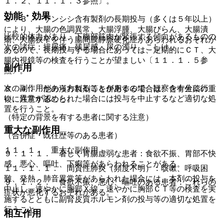
１．２、１１．１．３参照〕。
効能・効果
８．３． サンシシ含有製剤の長期投与（多くは５年以上）
により、大腸の色調異常、大腸浮腫、大腸びらん、大腸潰
比較的体力があり、下腹部筋肉が緊張する傾向があるものの
瘍、大腸狭窄を伴う腸間膜静脈硬化症があらわれるおそれが
次の諸症：排尿痛、残尿感、尿の濁り、こしけ。
あるので、長期投与する場合にあっては、定期的にＣＴ、大
腸内視鏡等の検査を行うことが望ましい〔１１．１．５参
副作用
照〕。
次の副作用があらわれることがあるので、観察を十分に行
８．４． 他の漢方製剤等を併用する場合は、含有生薬の重
い、異常が認められた場合には投与を中止するなど適切な処
複に注意すること。
置を行うこと。
（特定の背景を有する患者に関する注意）
重大な副作用
（合併症・既往歴等のある患者）
１１．１． 重大な副作用
９．１．１． 著しく胃腸虚弱な患者：食欲不振、胃部不快
感、悪心、嘔吐、下痢等があらわれることがある。
１１．１．１． 間質性肺炎（頻度不明）：咳嗽、呼吸困
難、発熱、肺音異常等があらわれた場合には、本剤の投与を
９．１．２． 食欲不振、悪心、嘔吐のある患者：これらの
中止し、速やかに胸部Ｘ線、速やかに胸部ＣＴ等の検査を実
症状が悪化するおそれがある。
施するとともに副腎皮質ホルモン剤の投与等の適切な処置を
行うこと。
相互作用