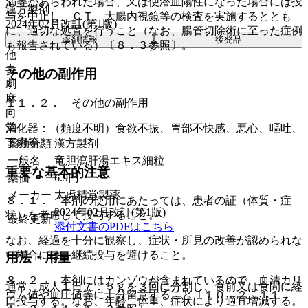
満等があらわれた場合、又は便潜血陽性になった場合には投
漢方製剤
与を中止し、ＣＴ、大腸内視鏡等の検査を実施するととも
2024年02月改訂(第1版)
に、適切な処置を行うこと（なお、腸管切除術に至った症例
薬剤情報
後発品
も報告されている）〔８．３参照〕。
他
毒
その他の副作用
劇
麻
１１．２． その他の副作用
向
覚
消化器：（頻度不明）食欲不振、胃部不快感、悪心、嘔吐、
下痢等。
薬効分類
漢方製剤
一般名
竜胆瀉肝湯エキス細粒
重要な基本的注意
薬価
6.9
円
メーカー
太虎精堂製薬
８．１． 本剤の使用にあたっては、患者の証（体質・症
2024年02月改訂(第1版)
状）を考慮して投与すること。
最終更新
添付文書のPDFはこちら
なお、経過を十分に観察し、症状・所見の改善が認められな
い場合には、継続投与を避けること。
用法・用量
８．２． 本剤にはカンゾウが含まれているので、血清カリ
通常、成人１日７．５ｇを３回に分割し、食前又は食間に経
ウム値や血圧値等に十分留意すること〔１０．２、１１．
口投与する。なお、年齢、体重、症状により適宜増減する。