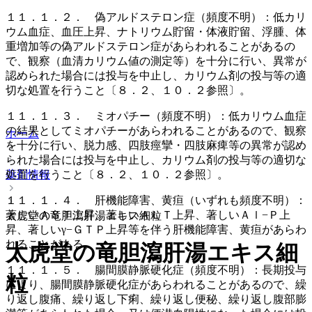
１１．１．２． 偽アルドステロン症（頻度不明）：低カリ
ウム血症、血圧上昇、ナトリウム貯留・体液貯留、浮腫、体
重増加等の偽アルドステロン症があらわれることがあるの
で、観察（血清カリウム値の測定等）を十分に行い、異常が
認められた場合には投与を中止し、カリウム剤の投与等の適
切な処置を行うこと〔８．２、１０．２参照〕。
１１．１．３． ミオパチー（頻度不明）：低カリウム血症
の結果としてミオパチーがあらわれることがあるので、観察
ホーム
を十分に行い、脱力感、四肢痙攣・四肢麻痺等の異常が認め
られた場合には投与を中止し、カリウム剤の投与等の適切な
処置を行うこと〔８．２、１０．２参照〕。
薬剤情報
１１．１．４． 肝機能障害、黄疸（いずれも頻度不明）：
著しいＡＳＴ上昇、著しいＡＬＴ上昇、著しいＡｌ−Ｐ上
太虎堂の竜胆瀉肝湯エキス細粒
昇、著しいγ−ＧＴＰ上昇等を伴う肝機能障害、黄疸があらわ
れることがある。
太虎堂の竜胆瀉肝湯エキス細
１１．１．５． 腸間膜静脈硬化症（頻度不明）：長期投与
粒
により、腸間膜静脈硬化症があらわれることがあるので、繰
り返し腹痛、繰り返し下痢、繰り返し便秘、繰り返し腹部膨