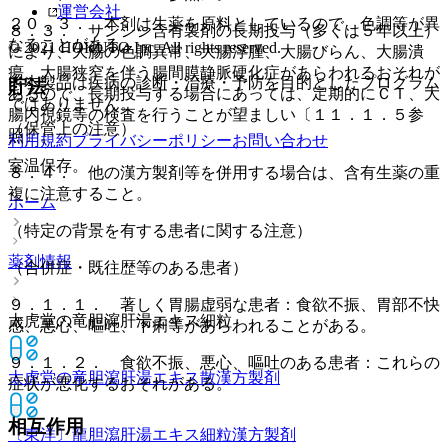
運営会社
２０．３． 本剤は生薬を原料としているので、色調等が異
８．３． サンシシ含有製剤の長期投与（多くは５年以上）
なることがある。
© 2021 HOKUTO Inc. All rights reserved.
により、大腸の色調異常、大腸浮腫、大腸びらん、大腸潰
瘍、大腸狭窄を伴う腸間膜静脈硬化症があらわれるおそれが
※本製品は疾病の診断・治療・予防を目的としたプログラム
貯法
あるので、長期投与する場合にあっては、定期的にＣＴ、大
ではありません。
腸内視鏡等の検査を行うことが望ましい〔１１．１．５参
（保管上の注意）
照〕。
利用規約
プライバシーポリシー
お問い合わせ
室温保存。
８．４． 他の漢方製剤等を併用する場合は、含有生薬の重
複に注意すること。
ホーム
（特定の背景を有する患者に関する注意）
薬剤情報
（合併症・既往歴等のある患者）
９．１．１． 著しく胃腸虚弱な患者：食欲不振、胃部不快
太虎堂の竜胆瀉肝湯エキス細粒
感、悪心、嘔吐、下痢等があらわれることがある。
９．１．２． 食欲不振、悪心、嘔吐のある患者：これらの
太虎堂の竜胆瀉肝湯エキス散
漢方製剤
症状が悪化するおそれがある。
相互作用
〔東洋〕龍胆瀉肝湯エキス細粒
漢方製剤