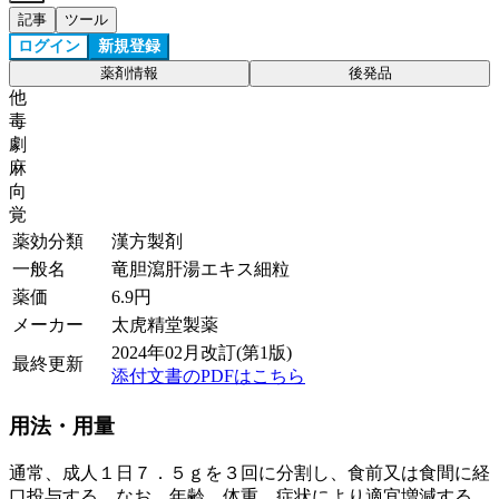
記事
ツール
ログイン
新規登録
薬剤情報
後発品
他
毒
劇
麻
向
覚
薬効分類
漢方製剤
一般名
竜胆瀉肝湯エキス細粒
薬価
6.9
円
メーカー
太虎精堂製薬
2024年02月改訂(第1版)
最終更新
添付文書のPDFはこちら
用法・用量
通常、成人１日７．５ｇを３回に分割し、食前又は食間に経
口投与する。なお、年齢、体重、症状により適宜増減する。