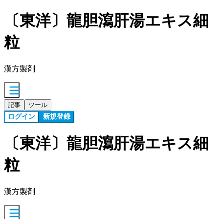
〔東洋〕龍胆瀉肝湯エキス細
粒
漢方製剤
記事
ツール
ログイン
新規登録
〔東洋〕龍胆瀉肝湯エキス細
粒
漢方製剤