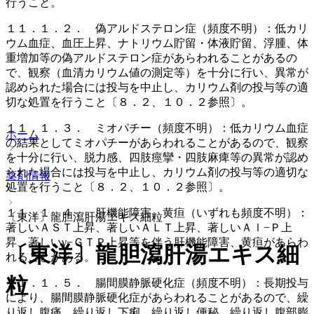
行うこと。
１１．１．２． 偽アルドステロン症（頻度不明）：低カリ
ウム血症、血圧上昇、ナトリウム貯留・体液貯留、浮腫、体
重増加等の偽アルドステロン症があらわれることがあるの
で、観察（血清カリウム値の測定等）を十分に行い、異常が
認められた場合には投与を中止し、カリウム剤の投与等の適
切な処置を行うこと〔８．２、１０．２参照〕。
１１．１．３． ミオパチー（頻度不明）：低カリウム血症
ホーム
の結果としてミオパチーがあらわれることがあるので、観察
を十分に行い、脱力感、四肢痙攣・四肢麻痺等の異常が認め
られた場合には投与を中止し、カリウム剤の投与等の適切な
薬剤情報
処置を行うこと〔８．２、１０．２参照〕。
１１．１．４． 肝機能障害、黄疸（いずれも頻度不明）：
〔東洋〕龍胆瀉肝湯エキス細粒
著しいＡＳＴ上昇、著しいＡＬＴ上昇、著しいＡｌ−Ｐ上
昇、著しいγ−ＧＴＰ上昇等を伴う肝機能障害、黄疸があらわ
〔東洋〕龍胆瀉肝湯エキス細
れることがある。
粒
１１．１．５． 腸間膜静脈硬化症（頻度不明）：長期投与
により、腸間膜静脈硬化症があらわれることがあるので、繰
り返し腹痛、繰り返し下痢、繰り返し便秘、繰り返し腹部膨