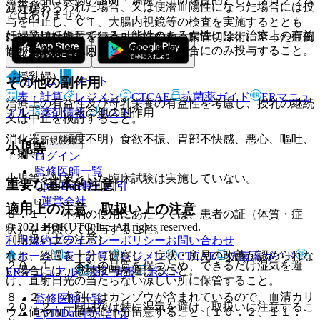
満等があらわれた場合、又は便潜血陽性になった場合には投
（妊婦）
ではありません。
与を中止し、ＣＴ、大腸内視鏡等の検査を実施するととも
妊婦又は妊娠している可能性のある女性には、治療上の有益
に、適切な処置を行うこと（なお、腸管切除術に至った症例
性が危険性を上回ると判断される場合にのみ投与すること。
も報告されている）〔８．３参照〕。
（授乳婦）
ホーム
ノート
その他の副作用
表・計算
レジメン
CTCAE
抗菌薬ガイド
ERマニュ
治療上の有益性及び母乳栄養の有益性を考慮し、授乳の継続
アル
薬剤情報
ポスト
１１．２． その他の副作用
又は中止を検討すること。
消化器：（頻度不明）食欲不振、胃部不快感、悪心、嘔吐、
新規登録
小児等
下痢等。
ログイン
監修医師一覧
小児等を対象とした臨床試験は実施していない。
重要な基本的注意
UpToDate特別割引
運営会社
適用上の注意、取扱い上の注意
８．１． 本剤の使用にあたっては、患者の証（体質・症
© 2021 HOKUTO Inc. All rights reserved.
状）を考慮して投与すること。
（取扱い上の注意）
利用規約
プライバシーポリシー
お問い合わせ
なお、経過を十分に観察し、症状・所見の改善が認められな
ホーム
表・計算
レジメン
CTCAE
抗菌薬ガイド
２０．１． 本剤の品質を保つため、できるだけ湿気を避
い場合には、継続投与を避けること。
ERマニュアル
薬剤情報
ポスト
け、直射日光の当たらない涼しい所に保管すること。
８．２． 本剤にはカンゾウが含まれているので、血清カリ
監修医師一覧
２０．２． 開封後は特に湿気を避け、取扱いに注意するこ
ウム値や血圧値等に十分留意すること〔１０．２、１１．
UpToDate特別割引