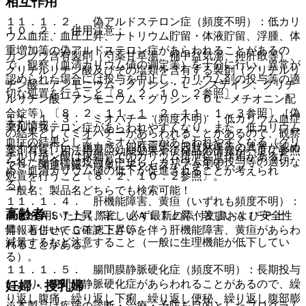
相互作用
１１．１．２． 偽アルドステロン症（頻度不明）：低カリ
１０．２． 併用注意：
ウム血症、血圧上昇、ナトリウム貯留・体液貯留、浮腫、体
重増加等の偽アルドステロン症があらわれることがあるの
カンゾウ含有製剤（芍薬甘草湯、補中益気湯、抑肝散等）、
で、観察（血清カリウム値の測定等）を十分に行い、異常が
グリチルリチン酸及びその塩類を含有する製剤（グリチルリ
認められた場合には投与を中止し、カリウム剤の投与等の適
チン酸一アンモニウム・グリシン・Ｌ−システイン、グリチ
切な処置を行うこと〔８．２、１０．２参照〕。
ルリチン酸一アンモニウム・グリシン・ＤＬ−メチオニン配
合錠等）〔８．２、１１．１．２、１１．１．３参照〕［偽
１１．１．３． ミオパチー（頻度不明）：低カリウム血症
薬剤情報
アルドステロン症があらわれやすくなり、また、低カリウム
の結果としてミオパチーがあらわれることがあるので、観察
血症の結果として、ミオパチーがあらわれやすくなる（グリ
を十分に行い、脱力感、四肢痙攣・四肢麻痺等の異常が認め
薬剤写真、用法用量、効能効果や後発品の情報が一度に参照
チルリチン酸は尿細管でのカリウム排泄促進作用があるた
られた場合には投与を中止し、カリウム剤の投与等の適切な
でき、関連情報へ簡単にアクセスができます。
め、血清カリウム値の低下が促進されることが考えられ
処置を行うこと〔８．２、１０．２参照〕。
る）］。
一般名、製品名どちらでも検索可能！
１１．１．４． 肝機能障害、黄疸（いずれも頻度不明）：
高齢者
※ ご使用いただく際に、必ず最新の添付文書および安全性
著しいＡＳＴ上昇、著しいＡＬＴ上昇、著しいＡｌ−Ｐ上
情報も併せてご確認下さい。
昇、著しいγ−ＧＴＰ上昇等を伴う肝機能障害、黄疸があらわ
減量するなど注意すること（一般に生理機能が低下してい
れることがある。
る）。
１１．１．５． 腸間膜静脈硬化症（頻度不明）：長期投与
により、腸間膜静脈硬化症があらわれることがあるので、繰
妊婦・授乳婦
り返し腹痛、繰り返し下痢、繰り返し便秘、繰り返し腹部膨
※本製品は疾病の診断・治療・予防を目的としたプログラム