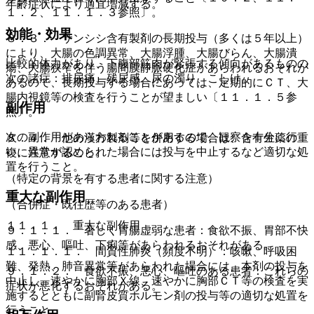
年齢症状により適宜増減する。
１．２、１１．１．３参照〕。
効能・効果
８．３． サンシシ含有製剤の長期投与（多くは５年以上）
により、大腸の色調異常、大腸浮腫、大腸びらん、大腸潰
比較的体力があり、下腹部筋肉が緊張する傾向があるものの
瘍、大腸狭窄を伴う腸間膜静脈硬化症があらわれるおそれが
次の諸症：排尿痛、残尿感、尿の濁り、こしけ。
あるので、長期投与する場合にあっては、定期的にＣＴ、大
腸内視鏡等の検査を行うことが望ましい〔１１．１．５参
副作用
照〕。
次の副作用があらわれることがあるので、観察を十分に行
８．４． 他の漢方製剤等を併用する場合は、含有生薬の重
い、異常が認められた場合には投与を中止するなど適切な処
複に注意すること。
置を行うこと。
（特定の背景を有する患者に関する注意）
重大な副作用
（合併症・既往歴等のある患者）
１１．１． 重大な副作用
９．１．１． 著しく胃腸虚弱な患者：食欲不振、胃部不快
感、悪心、嘔吐、下痢等があらわれるおそれがある。
１１．１．１． 間質性肺炎（頻度不明）：咳嗽、呼吸困
難、発熱、肺音異常等があらわれた場合には、本剤の投与を
９．１．２． 食欲不振、悪心、嘔吐のある患者：これらの
中止し、速やかに胸部Ｘ線、速やかに胸部ＣＴ等の検査を実
症状が悪化するおそれがある。
施するとともに副腎皮質ホルモン剤の投与等の適切な処置を
行うこと。