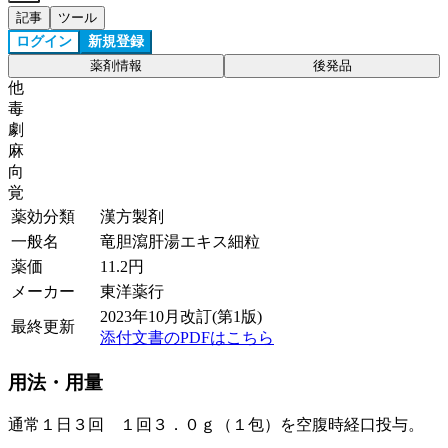
記事
ツール
ログイン
新規登録
薬剤情報
後発品
他
毒
劇
麻
向
覚
薬効分類
漢方製剤
一般名
竜胆瀉肝湯エキス細粒
薬価
11.2
円
メーカー
東洋薬行
2023年10月改訂(第1版)
最終更新
添付文書のPDFはこちら
用法・用量
通常１日３回 １回３．０ｇ（１包）を空腹時経口投与。