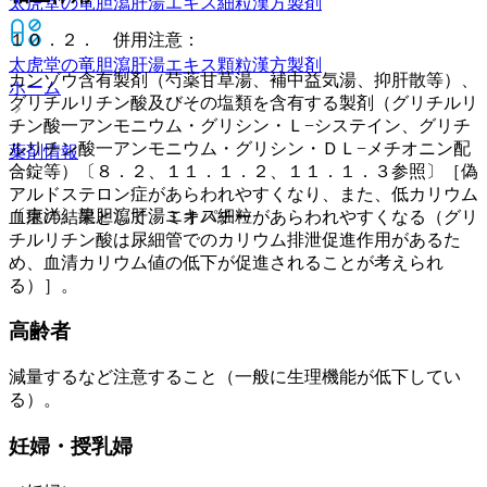
太虎堂の竜胆瀉肝湯エキス細粒
漢方製剤
１０．２． 併用注意：
太虎堂の竜胆瀉肝湯エキス顆粒
漢方製剤
カンゾウ含有製剤（芍薬甘草湯、補中益気湯、抑肝散等）、
ホーム
グリチルリチン酸及びその塩類を含有する製剤（グリチルリ
チン酸一アンモニウム・グリシン・Ｌ−システイン、グリチ
ルリチン酸一アンモニウム・グリシン・ＤＬ−メチオニン配
薬剤情報
合錠等）〔８．２、１１．１．２、１１．１．３参照〕［偽
アルドステロン症があらわれやすくなり、また、低カリウム
〔東洋〕龍胆瀉肝湯エキス細粒
血症の結果として、ミオパチーがあらわれやすくなる（グリ
チルリチン酸は尿細管でのカリウム排泄促進作用があるた
め、血清カリウム値の低下が促進されることが考えられ
る）］。
高齢者
減量するなど注意すること（一般に生理機能が低下してい
る）。
妊婦・授乳婦