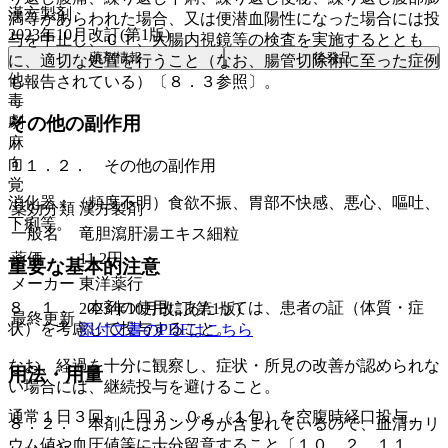
漢方製剤
満等があらわれた場合、又は便潜血陽性になった場合には投
2023年10月改訂(第1版)
与を中止し、ＣＴ、大腸内視鏡等の検査を実施するととも
薬剤情報
後発品
に、適切な処置を行うこと（なお、腸管切除術に至った症例
他
も報告されている）〔８．３参照〕。
毒
劇
その他の副作用
麻
向
１１．２． その他の副作用
覚
消化器：（頻度不明）食欲不振、胃部不快感、悪心、嘔吐、
薬効分類
漢方製剤
下痢等。
一般名
竜胆瀉肝湯エキス細粒
薬価
11.2
円
重要な基本的注意
メーカー
東洋薬行
８．１． 本剤の使用にあたっては、患者の証（体質・症
2023年10月改訂(第1版)
最終更新
状）を考慮して投与すること。
添付文書のPDFはこちら
なお、経過を十分に観察し、症状・所見の改善が認められな
用法・用量
い場合には、継続投与を避けること。
通常１日３回 １回３．０ｇ（１包）を空腹時経口投与。
８．２． 本剤にはカンゾウが含まれているので、血清カリ
ウム値や血圧値等に十分留意すること〔１０．２、１１．