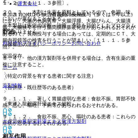
と。
１．２、１１．１．３参照〕。
運営会社
２０．３． 本剤は生薬を原料としているので、色調、味、
８．３． サンシシ含有製剤の長期投与（多くは５年以上）
© 2021 HOKUTO Inc. All rights reserved.
においが異なることがある。
により、大腸の色調異常、大腸浮腫、大腸びらん、大腸潰
※本製品は疾病の診断・治療・予防を目的としたプログラム
瘍、大腸狭窄を伴う腸間膜静脈硬化症があらわれるおそれが
貯法
ではありません。
あるので、長期投与する場合にあっては、定期的にＣＴ、大
腸内視鏡等の検査を行うことが望ましい〔１１．１．５参
利用規約
プライバシーポリシー
お問い合わせ
（保管上の注意）
照〕。
室温保存。
８．４． 他の漢方製剤等を併用する場合は、含有生薬の重
複に注意すること。
ホーム
（特定の背景を有する患者に関する注意）
薬剤情報
（合併症・既往歴等のある患者）
９．１．１． 著しく胃腸虚弱な患者：食欲不振、胃部不快
〔東洋〕龍胆瀉肝湯エキス細粒
感、悪心、嘔吐、下痢等があらわれるおそれがある。
９．１．２． 食欲不振、悪心、嘔吐のある患者：これらの
太虎堂の竜胆瀉肝湯エキス散
漢方製剤
症状が悪化するおそれがある。
相互作用