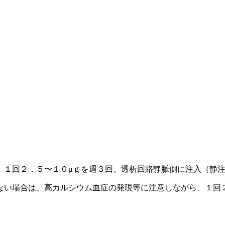
、１回２．５〜１０μｇを週３回、透析回路静脈側に注入（静
ない場合は、高カルシウム血症の発現等に注意しながら、１回