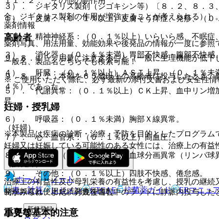
１１．２． その他の副作用
３）． ジギタリス製剤（ジゴキシン等）〔８．２、８．３
合、ジギタリス製剤の作用が増強することが考えられる）］
１）． 皮膚：（０．１％以上）皮膚そう痒症、発疹、（０
薬剤情報
高齢者
２）． 精神神経系：（０．１％以上）いらいら感、不眠症
薬剤写真、用法用量、効能効果や後発品の情報が一度に参照
３）． 消化器：（０．１％未満）胃部不快感・腹部不快感
９．８．１． 用量に注意すること（一般に生理機能が低下
一般名、製品名どちらでも検索可能！
４）． 肝臓：（０．１％以上）ＡＳＴ上昇、（０．１％未
９．８．２． 本剤を６５歳以上の高齢者に投与したとき、
※ ご使用いただく際に、必ず最新の添付文書および安全性情
４％）であった。
５）． 代謝異常：（０．１％以上）ＣＫ上昇、血中リン増
昇。
妊婦・授乳婦
６）． 呼吸器：（０．１％未満）胸部Ｘ線異常。
（妊婦）
※本製品は疾病の診断・治療・予防を目的としたプログラム
７）． 心・血管系：（０．１％以上）高血圧。
妊婦又は妊娠している可能性のある女性には、治療上の有益
８）． 血液：（０．１％以上）白血球分画異常（リンパ球
（授乳婦）
９）． その他：（０．１％以上）四肢不快感、倦怠感。
ホーム
ノート
治療上の有益性及び母乳栄養の有益性を考慮し、授乳の継続
表・計算
レジメン
CTCAE
抗菌薬ガイド
ERマニュ
発現頻度は使用成績調査を含む。
制がみられ、また、分娩後哺乳中のラットに静脈内投与した
新規登録
重要な基本的注意
小児等