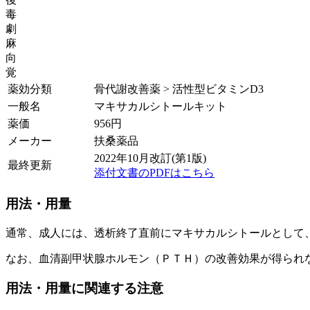
毒
劇
麻
向
覚
薬効分類
骨代謝改善薬 > 活性型ビタミンD3
一般名
マキサカルシトールキット
薬価
956
円
メーカー
扶桑薬品
2022年10月改訂(第1版)
最終更新
添付文書のPDFはこちら
用法・用量
通常、成人には、透析終了直前にマキサカルシトールとして
なお、血清副甲状腺ホルモン（ＰＴＨ）の改善効果が得られ
用法・用量に関連する注意