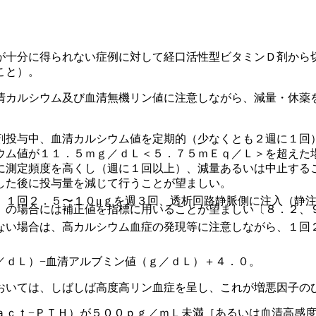
が十分に得られない症例に対して経口活性型ビタミンＤ剤から
こと）。
清カルシウム及び血清無機リン値に注意しながら、減量・休薬
剤投与中、血清カルシウム値を定期的（少なくとも２週に１回
ウム値が１１．５ｍｇ／ｄＬ＜５．７５ｍＥｑ／Ｌ＞を超えた
に測定頻度を高くし（週に１回以上）、減量あるいは中止する
した後に投与量を減じて行うことが望ましい。
、１回２．５〜１０μｇを週３回、透析回路静脈側に注入（静
）の場合には補正値を指標に用いることが望ましい〔８．２、
ない場合は、高カルシウム血症の発現等に注意しながら、１回
／ｄＬ）−血清アルブミン値（ｇ／ｄＬ）＋４．０。
おいては、しばしば高度高リン血症を呈し、これが増悪因子の
ａｃｔ−ＰＴＨ）が５００ｐｇ／ｍＬ未満［あるいは血清高感度