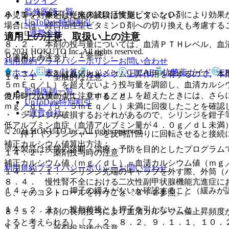
ログイン
監修医師一覧
８．１． 本剤は従来の経口活性型ビタミンＤ剤により効果
小児等を対象とした臨床試験は実施していない。
UpToDate特別割引
場合には、経口活性型ビタミンＤ剤への切り換えも考慮する
運営会社
適用上の注意、取扱い上の注意
８．２． 本剤の投与量については、血清ＰＴＨレベル、血
© 2021 HOKUTO Inc. All rights reserved.
０．２、１１．１．１参照〕。
（適用上の注意）
利用規約
プライバシーポリシー
お問い合わせ
ホーム
表・計算
レジメン
CTCAE
抗菌薬ガイド
E
８．３． 本剤は血清カルシウム上昇作用を有するので、本
１４．１． 全般的な注意
５ｍＥｑ／Ｌ）を超えないよう投与量を調節し、血清カルシ
監修医師一覧
カルシウム値が１１．０ｍｇ／ｄＬを超えたときには、さら
使用時には次の点に注意すること。
UpToDate特別割引
ｍｇ／ｄＬ（５．５ｍＥｑ／Ｌ）未満に回復したことを確認
運営会社
・ シリンジが破損するおそれがあるので、シリンジを鉗子
低アルブミン血症（血清アルブミン量が４．０ｇ／ｄＬ未満
© 2021 HOKUTO Inc. All rights reserved.
・ 押子（プランジャー）を反時計回りに回転させると接続
補正カルシウム値算出方法：
※本製品は疾病の診断・治療・予防を目的としたプログラム
１４．２． 薬剤投与時の注意
補正カルシウム値（ｍｇ／ｄＬ）＝血清カルシウム値（ｍｇ
利用規約
プライバシーポリシー
お問い合わせ
１４．２．１． シリンジ先端のキャップを外す際、外筒（
８．４． 慢性腎不全における二次性副甲状腺機能亢進症に
１４．２．２． 押子の緩みがないか確認すること（緩みが
し、そのコントロールを行うこと〔８．２参照〕。
１４．２．３． 投与前後とも押子を引かないこと。
８．５． 本剤の長期投与により血清カルシウム値上昇頻度
よると考えられる）〔７．２、８．２、９．１．１、１０．
１４．３． 薬剤投与後の注意