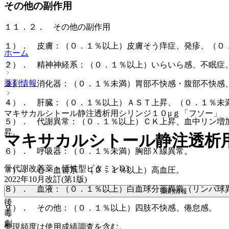
その他の副作用
１１．２． その他の副作用
１）． 皮膚：（０．１％以上）皮膚そう痒症、発疹、（０
ホーム
２）． 精神神経系：（０．１％以上）いらいら感、不眠症
薬剤情報
３）． 消化器：（０．１％未満）胃部不快感・腹部不快感
４）． 肝臓：（０．１％以上）ＡＳＴ上昇、（０．１％未
マキサカルシトール静注透析用シリンジ１０μｇ「フソー」
５）． 代謝異常：（０．１％以上）ＣＫ上昇、血中リン増
昇。
マキサカルシトール静注透析
６）． 呼吸器：（０．１％未満）胸部Ｘ線異常。
骨代謝改善薬 > 活性型ビタミンD3
７）． 心・血管系：（０．１％以上）高血圧。
2022年10月改訂(第1版)
８）． 血液：（０．１％以上）白血球分画異常（リンパ球
薬剤情報
後
９）． その他：（０．１％以上）四肢不快感、倦怠感。
毒
劇
発現頻度は使用成績調査を含む。