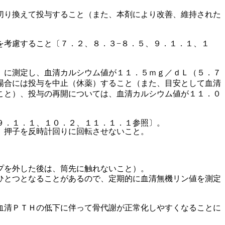
切り換えて投与すること（また、本剤により改善、維持された
を考慮すること〔７．２、８．３−８．５、９．１．１、１
）に測定し、血清カルシウム値が１１．５ｍｇ／ｄＬ（５．７
場合には投与を中止（休薬）すること（また、目安として血清
こと）、投与の再開については、血清カルシウム値が１１．０
９．１．１、１０．２、１１．１．１参照〕。
、押子を反時計回りに回転させないこと。
プを外した後は、筒先に触れないこと）。
ひとつとなることがあるので、定期的に血清無機リン値を測定
。
血清ＰＴＨの低下に伴って骨代謝が正常化しやすくなることに