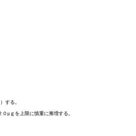
注）する。
２０μｇを上限に慎重に漸増する。