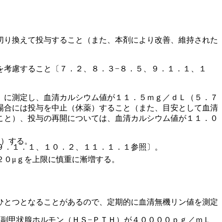
切り換えて投与すること（また、本剤により改善、維持された
を考慮すること〔７．２、８．３−８．５、９．１．１、１
）に測定し、血清カルシウム値が１１．５ｍｇ／ｄＬ（５．７
場合には投与を中止（休薬）すること（また、目安として血清
こと）、投与の再開については、血清カルシウム値が１１．０
注）する。
９．１．１、１０．２、１１．１．１参照〕。
２０μｇを上限に慎重に漸増する。
ひとつとなることがあるので、定期的に血清無機リン値を測定
副甲状腺ホルモン（ＨＳ−ＰＴＨ）が４００００ｐｇ／ｍＬ