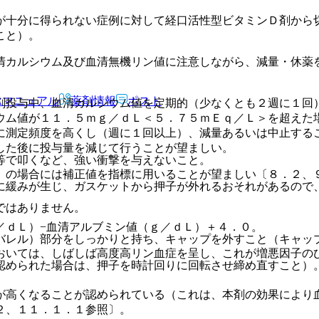
が十分に得られない症例に対して経口活性型ビタミンＤ剤から
こと）。
清カルシウム及び血清無機リン値に注意しながら、減量・休薬
Rマニュアル
薬剤情報
ポスト
剤投与中、血清カルシウム値を定期的（少なくとも２週に１回
ウム値が１１．５ｍｇ／ｄＬ＜５．７５ｍＥｑ／Ｌ＞を超えた
に測定頻度を高くし（週に１回以上）、減量あるいは中止する
した後に投与量を減じて行うことが望ましい。
等で叩くなど、強い衝撃を与えないこと。
）の場合には補正値を指標に用いることが望ましい〔８．２、
に緩みが生じ、ガスケットから押子が外れるおそれがあるので
ではありません。
／ｄＬ）−血清アルブミン値（ｇ／ｄＬ）＋４．０。
バレル）部分をしっかりと持ち、キャップを外すこと（キャッ
おいては、しばしば高度高リン血症を呈し、これが増悪因子の
認められた場合は、押子を時計回りに回転させ締め直すこと）
が高くなることが認められている（これは、本剤の効果により
２、１１．１．１参照〕。