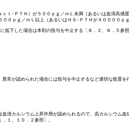
ａｃｔ−ＰＴＨ）が５００ｐｇ／ｍＬ未満［あるいは血清高感度
５００ｐｇ／ｍＬ以上（あるいはＨＳ−ＰＴＨが４００００ｐ
下に低下した場合は本剤の投与を中止する〔８．２、８．５参
、異常が認められた場合には投与を中止するなど適切な処置を
は血清カルシウム上昇作用が認められるので、高カルシウム血
１．１、１０．２参照〕。