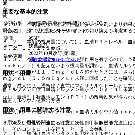
麻
向
重要な基本的注意
覚
薬効分類
骨代謝改善薬 > 活性型ビタミンD3
８．１． 本剤は従来の経口活性型ビタミンＤ剤により効果
一般名
マキサカルシトールキット
場合には、経口活性型ビタミンＤ剤への切り換えも考慮する
薬価
956
円
８．２． 本剤の投与量については、血清ＰＴＨレベル、血
メーカー
扶桑薬品
０．２、１１．１．１参照〕。
2022年10月改訂(第1版)
最終更新
８．３． 本剤は血清カルシウム上昇作用を有するので、本
添付文書のPDFはこちら
５ｍＥｑ／Ｌ）を超えないよう投与量を調節し、血清カルシ
カルシウム値が１１．０ｍｇ／ｄＬを超えたときには、さら
用法・用量
ｍｇ／ｄＬ（５．５ｍＥｑ／Ｌ）未満に回復したことを確認
通常、成人には、透析終了直前にマキサカルシトールとして
低アルブミン血症（血清アルブミン量が４．０ｇ／ｄＬ未満
なお、血清副甲状腺ホルモン（ＰＴＨ）の改善効果が得られ
補正カルシウム値算出方法：
用法・用量に関連する注意
補正カルシウム値（ｍｇ／ｄＬ）＝血清カルシウム値（ｍｇ
（用法及び用量に関連する注意）
８．４． 慢性腎不全における二次性副甲状腺機能亢進症に
し、そのコントロールを行うこと〔８．２参照〕。
７．１． 初回は血清インタクト副甲状腺ホルモン（ｉｎｔ