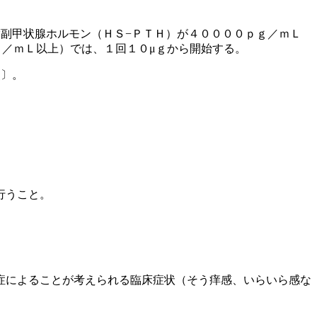
副甲状腺ホルモン（ＨＳ−ＰＴＨ）が４００００ｐｇ／ｍＬ
ｇ／ｍＬ以上）では、１回１０μｇから開始する。
照〕。
行うこと。
症によることが考えられる臨床症状（そう痒感、いらいら感な