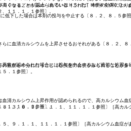
５００ｐｇ／ｍＬ以上（あるいはＨＳ−ＰＴＨが４００００ｐ
が高くなることが認められている（これは、本剤の効果により
２、１１．１．１参照〕。
下に低下した場合は本剤の投与を中止する〔８．２、８．５参
さらに血清カルシウムを上昇させるおそれがある〔８．２、８
、異常が認められた場合には投与を中止するなど適切な処置を
等の観察を十分に行うこと（心疾患の合併がみられることが多
１５．１参照〕。
は血清カルシウム上昇作用が認められるので、高カルシウム血
１．１、１０．２参照〕。
、８．３、８．５、９．１．１、１１．１．１参照〕［高カル
．５、９．１．１、１１．１．１参照〕［高カルシウム血症が