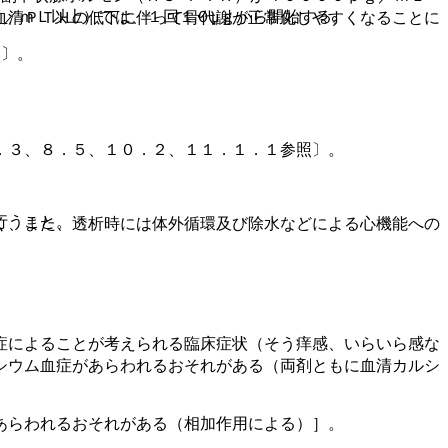
ｇ／ｍＬ以上）では、１回１０μｇから開始する。
血清ＰＴＨの低下に伴って骨代謝が正常化しやすくなることに
照〕。
．３、８．５、１０．２、１１．１．１参照〕。
行うこと。
く、また、透析時には体外循環及び除水などによる心機能への
症によることが考えられる臨床症状（そう痒感、いらいら感な
シウム血症があらわれるおそれがある（両剤ともに血清カルシ
あらわれるおそれがある（相加作用による）］。