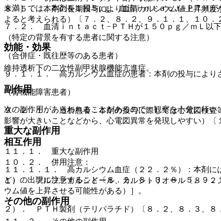
未満］では、本剤を１回５μｇ、血清ｉｎｔａｃｔ−ＰＴＨが
８．５． 本剤の長期投与により血清カルシウム値上昇頻度
よると考えられる）〔７．２、８．２、９．１．１、１０．
７．２． 血清ｉｎｔａｃｔ−ＰＴＨが１５０ｐｇ／ｍＬ以
（特定の背景を有する患者に関する注意）
効能・効果
（合併症・既往歴等のある患者）
維持透析下の二次性副甲状腺機能亢進症。
９．１．１． 高カルシウム血症の患者：本剤の投与により
副作用
（腎機能障害患者）
次の副作用があらわれることがあるので、観察を十分に行い
９．２．１． 透析患者：本剤の投与に際しては心電図検査
影響が大きいことなどから、心電図異常を発現しやすい）〔
重大な副作用
相互作用
１１．１． 重大な副作用
１０．２． 併用注意：
１１．１．１． 高カルシウム血症（２２．２％）：本剤に
ど）の出現に注意すること〔８．２、８．３、８．５、９．
１）． アルファカルシドール、カルシトリオール〔８．２
ウム値を上昇させる可能性がある）］。
その他の副作用
２）． ＰＴＨ製剤（テリパラチド）〔８．２、８．３、８