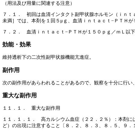
（用法及び用量に関連する注意）
７．１． 初回は血清インタクト副甲状腺ホルモン（ｉｎｔ
未満］では、本剤を１回５μｇ、血清ｉｎｔａｃｔ−ＰＴＨが
７．２． 血清ｉｎｔａｃｔ−ＰＴＨが１５０ｐｇ／ｍＬ以
効能・効果
維持透析下の二次性副甲状腺機能亢進症。
副作用
次の副作用があらわれることがあるので、観察を十分に行い
重大な副作用
１１．１． 重大な副作用
１１．１．１． 高カルシウム血症（２２．２％）：本剤に
ど）の出現に注意すること〔８．２、８．３、８．５、９．