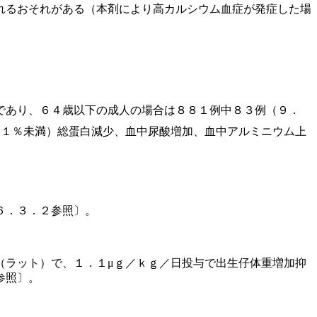
れるおそれがある（本剤により高カルシウム血症が発症した場
であり、６４歳以下の成人の場合は８８１例中８３例（９．
．１％未満）総蛋白減少、血中尿酸増加、血中アルミニウム上
６．３．２参照〕。
（ラット）で、１．１μｇ／ｋｇ／日投与で出生仔体重増加抑
参照〕。