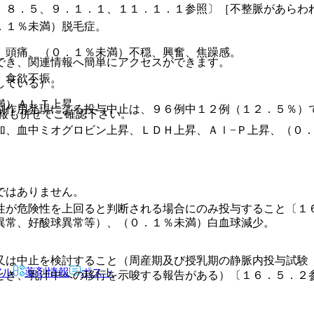
、８．５、９．１．１、１１．１．１参照〕［不整脈があらわ
。
．１％未満）脱毛症。
、頭痛、（０．１％未満）不穏、興奮、焦躁感。
でき、関連情報へ簡単にアクセスができます。
、食欲不振。
している）。
満）ＡＬＴ上昇。
副作用発現による投与中止は、９６例中１２例（１２．５％）
報も併せてご確認下さい。
加、血中ミオグロビン上昇、ＬＤＨ上昇、Ａｌ−Ｐ上昇、（０
ではありません。
性が危険性を上回ると判断される場合にのみ投与すること〔１
異常、好酸球異常等）、（０．１％未満）白血球減少。
又は中止を検討すること（周産期及び授乳期の静脈内投与試験
アル
薬剤情報
ポスト
とき、乳汁中への移行を示唆する報告がある）〔１６．５．２