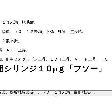
．１％未満）脱毛症。
、頭痛、（０．１％未満）不穏、興奮、焦躁感。
、食欲不振。
満）ＡＬＴ上昇。
加、血中ミオグロビン上昇、ＬＤＨ上昇、Ａｌ−Ｐ上昇、（０
用シリンジ１０μｇ「フソー」
異常、好酸球異常等）、（０．１％未満）白血球減少。