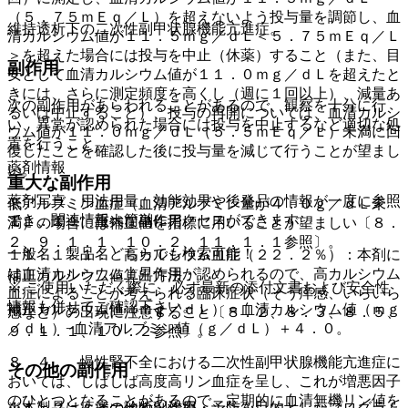
（５．７５ｍＥｑ／Ｌ）を超えないよう投与量を調節し、血
維持透析下の二次性副甲状腺機能亢進症。
清カルシウム値が１１．５ｍｇ／ｄＬ＜５．７５ｍＥｑ／Ｌ
＞を超えた場合には投与を中止（休薬）すること（また、目
副作用
安として血清カルシウム値が１１．０ｍｇ／ｄＬを超えたと
きには、さらに測定頻度を高くし（週に１回以上）、減量あ
次の副作用があらわれることがあるので、観察を十分に行
るいは中止すること）、投与の再開については、血清カルシ
い、異常が認められた場合には投与を中止するなど適切な処
ウム値が１１．０ｍｇ／ｄＬ（５．５ｍＥｑ／Ｌ）未満に回
置を行うこと。
復したことを確認した後に投与量を減じて行うことが望まし
薬剤情報
い。
重大な副作用
薬剤写真、用法用量、効能効果や後発品の情報が一度に参照
低アルブミン血症（血清アルブミン量が４．０ｇ／ｄＬ未
でき、関連情報へ簡単にアクセスができます。
１１．１． 重大な副作用
満）の場合には補正値を指標に用いることが望ましい〔８．
２、９．１．１、１０．２、１１．１．１参照〕。
一般名、製品名どちらでも検索可能！
１１．１．１． 高カルシウム血症（２２．２％）：本剤に
は血清カルシウム上昇作用が認められるので、高カルシウム
補正カルシウム値算出方法：
※ ご使用いただく際に、必ず最新の添付文書および安全性
血症によることが考えられる臨床症状（そう痒感、いらいら
情報も併せてご確認下さい。
補正カルシウム値（ｍｇ／ｄＬ）＝血清カルシウム値（ｍｇ
感など）の出現に注意すること〔８．２、８．３、８．５、
／ｄＬ）−血清アルブミン値（ｇ／ｄＬ）＋４．０。
９．１．１、１０．２参照〕。
８．４． 慢性腎不全における二次性副甲状腺機能亢進症に
その他の副作用
おいては、しばしば高度高リン血症を呈し、これが増悪因子
のひとつとなることがあるので、定期的に血清無機リン値を
※本製品は疾病の診断・治療・予防を目的としたプログラム
１１．２． その他の副作用