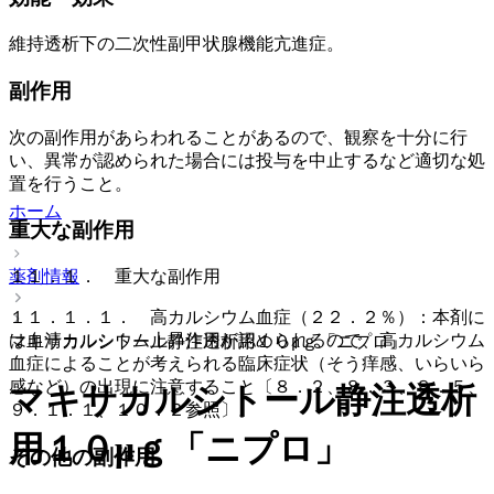
維持透析下の二次性副甲状腺機能亢進症。
副作用
次の副作用があらわれることがあるので、観察を十分に行
い、異常が認められた場合には投与を中止するなど適切な処
置を行うこと。
ホーム
重大な副作用
薬剤情報
１１．１． 重大な副作用
１１．１．１． 高カルシウム血症（２２．２％）：本剤に
は血清カルシウム上昇作用が認められるので、高カルシウム
マキサカルシトール静注透析用１０μｇ「ニプロ」
血症によることが考えられる臨床症状（そう痒感、いらいら
感など）の出現に注意すること〔８．２、８．３、８．５、
マキサカルシトール静注透析
９．１．１、１０．２参照〕。
用１０μｇ「ニプロ」
その他の副作用