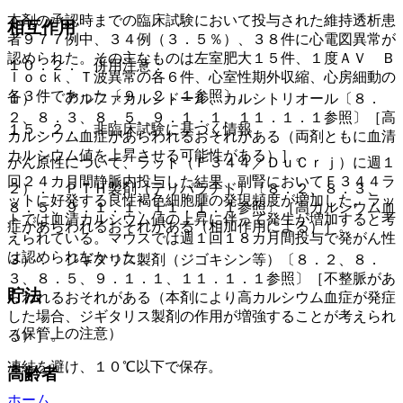
本剤の承認時までの臨床試験において投与された維持透析患
相互作用
者９７７例中、３４例（３．５％）、３８件に心電図異常が
認められた。その主なものは左室肥大１５件、１度ＡＶ Ｂ
１０．２． 併用注意：
ｌｏｃｋ、Ｔ波異常の各６件、心室性期外収縮、心房細動の
各３件であった〔９．２．１参照〕。
１）． アルファカルシドール、カルシトリオール〔８．
２、８．３、８．５、９．１．１、１１．１．１参照〕［高
１５．２． 非臨床試験に基づく情報
カルシウム血症があらわれるおそれがある（両剤ともに血清
カルシウム値を上昇させる可能性がある）］。
がん原性について、ラット（Ｆ３４４／ＤｕＣｒｊ）に週１
回２４カ月間静脈内投与した結果、副腎においてＦ３４４ラ
２）． ＰＴＨ製剤（テリパラチド）〔８．２、８．３、
ットに好発する良性褐色細胞腫の発現頻度が増加した。ラッ
８．５、９．１．１、１１．１．１参照〕［高カルシウム血
トでは血清カルシウム値の上昇に伴って発生が増加すると考
症があらわれるおそれがある（相加作用による）］。
えられている。マウスでは週１回１８カ月間投与で発がん性
は認められなかった。
３）． ジギタリス製剤（ジゴキシン等）〔８．２、８．
３、８．５、９．１．１、１１．１．１参照〕［不整脈があ
貯法
らわれるおそれがある（本剤により高カルシウム血症が発症
した場合、ジギタリス製剤の作用が増強することが考えられ
（保管上の注意）
る）］。
凍結を避け、１０℃以下で保存。
高齢者
ホーム