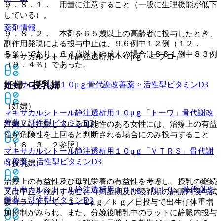
９．８．１． 用量に注意すること（一般に生理機能が低下
している）。
薬剤情報
９．８．２． 本剤を６５歳以上の高齢者に投与したとき、
副作用発現による投与中止は、９６例中１２例（１２．
５％）であり、６４歳以下の成人の場合は８８１例中８３例
マキサカルシトール静注透析用１０μｇ「ニプロ」
（９．４％）であった。
妊婦・授乳婦
オキサロール注１０μｇ
骨代謝改善薬 > 活性型ビタミンD3
（妊婦）
マキサカルシトール静注透析用１０μｇ「トーワ」
骨代謝改
善薬 > 活性型ビタミンD3
妊婦又は妊娠している可能性のある女性には、治療上の有益
性が危険性を上回ると判断される場合にのみ投与すること
〔１６．３．２参照〕。
マキサカルシトール静注透析用１０μｇ「ＶＴＲＳ」
骨代謝
改善薬 > 活性型ビタミンD3
（授乳婦）
治療上の有益性及び母乳栄養の有益性を考慮し、授乳の継続
マキサカルシトール静注透析用１０μｇ「ＮＩＧ」
骨代謝改
又は中止を検討すること（周産期及び授乳期の静脈内投与試
善薬 > 活性型ビタミンD3
験（ラット）で、１．１μｇ／ｋｇ／日投与で出生仔体重増
加抑制がみられ、また、分娩後哺乳中のラットに静脈内投与