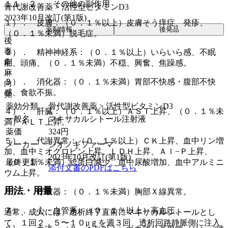
１１．２． その他の副作用
骨代謝改善薬 > 活性型ビタミンD3
2023年10月改訂(第1版)
１）． 皮膚：（０．１％以上）皮膚そう痒症、発疹、
薬剤情報
後発品
（０．１％未満）脱毛症。
後
毒
２）． 精神神経系：（０．１％以上）いらいら感、不眠
劇
症、頭痛、（０．１％未満）不穏、興奮、焦躁感。
麻
３）． 消化器：（０．１％未満）胃部不快感・腹部不快
向
感、食欲不振。
覚
薬効分類
骨代謝改善薬 > 活性型ビタミンD3
４）． 肝臓：（０．１％以上）ＡＳＴ上昇、（０．１％未
一般名
マキサカルシトール注射液
満）ＡＬＴ上昇。
薬価
324
円
５）． 代謝異常：（０．１％以上）ＣＫ上昇、血中リン増
メーカー
シオノギファーマ
加、血中ミオグロビン上昇、ＬＤＨ上昇、Ａｌ−Ｐ上昇、
2023年10月改訂(第1版)
最終更新
（０．１％未満）総蛋白減少、血中尿酸増加、血中アルミニ
添付文書のPDFはこちら
ウム上昇。
用法・用量
６）． 呼吸器：（０．１％未満）胸部Ｘ線異常。
７）． 心・血管系：（０．１％以上）高血圧。
通常、成人には、透析終了直前にマキサカルシトールとし
て、１回２．５〜１０μｇを週３回、透析回路静脈側に注入