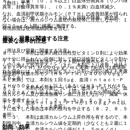
８）． 血液：（０．１％以上）白血球分画異常（リンパ球
（静注）する。
異常、好酸球異常等）、（０．１％未満）白血球減少。
なお、血清副甲状腺ホルモン（ＰＴＨ）の改善効果が得られ
９）． その他：（０．１％以上）四肢不快感、倦怠感。
ない場合は、高カルシウム血症の発現等に注意しながら、１
回２０μｇを上限に慎重に漸増する。
発現頻度は使用成績調査を含む。
用法・用量に関連する注意
重要な基本的注意
（用法及び用量に関連する注意）
８．１． 本剤は従来の経口活性型ビタミンＤ剤により効果
が十分に得られない症例に対して経口活性型ビタミンＤ剤か
７．１． 初回は血清インタクト副甲状腺ホルモン（ｉｎｔ
ら切り換えて投与すること（また、本剤により改善、維持さ
ａｃｔ−ＰＴＨ）が５００ｐｇ／ｍＬ未満［あるいは血清高
れた場合には、経口活性型ビタミンＤ剤への切り換えも考慮
感度副甲状腺ホルモン（ＨＳ−ＰＴＨ）が４００００ｐｇ／
すること）。
ｍＬ未満］では、本剤を１回５μｇ、血清ｉｎｔａｃｔ−Ｐ
ＴＨが５００ｐｇ／ｍＬ以上（あるいはＨＳ−ＰＴＨが４０
８．２． 本剤の投与量については、血清ＰＴＨレベル、血
０００ｐｇ／ｍＬ以上）では、１回１０μｇから開始する。
清カルシウム及び血清無機リン値に注意しながら、減量・休
薬を考慮すること〔７．２、８．３−８．５、９．１．１、
７．２． 血清ｉｎｔａｃｔ−ＰＴＨが１５０ｐｇ／ｍＬ以
１０．２、１１．１．１参照〕。
下に低下した場合は本剤の投与を中止する〔８．２、８．５
参照〕。
８．３． 本剤は血清カルシウム上昇作用を有するので、本
剤投与中、血清カルシウム値を定期的（少なくとも２週に１
効能・効果
回）に測定し、血清カルシウム値が１１．５ｍｇ／ｄＬ