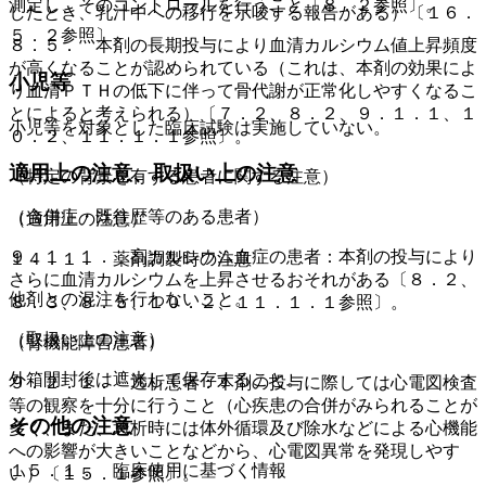
測定し、そのコントロールを行うこと〔８．２参照〕。
したとき、乳汁中への移行を示唆する報告がある）〔１６．
５．２参照〕。
８．５． 本剤の長期投与により血清カルシウム値上昇頻度
が高くなることが認められている（これは、本剤の効果によ
小児等
り血清ＰＴＨの低下に伴って骨代謝が正常化しやすくなるこ
とによると考えられる）〔７．２、８．２、９．１．１、１
小児等を対象とした臨床試験は実施していない。
０．２、１１．１．１参照〕。
適用上の注意、取扱い上の注意
（特定の背景を有する患者に関する注意）
（合併症・既往歴等のある患者）
（適用上の注意）
９．１．１． 高カルシウム血症の患者：本剤の投与により
１４．１． 薬剤調製時の注意
さらに血清カルシウムを上昇させるおそれがある〔８．２、
他剤との混注を行わないこと。
８．３、８．５、１０．２、１１．１．１参照〕。
（取扱い上の注意）
（腎機能障害患者）
外箱開封後は遮光して保存すること。
９．２．１． 透析患者：本剤の投与に際しては心電図検査
等の観察を十分に行うこと（心疾患の合併がみられることが
その他の注意
多く、また、透析時には体外循環及び除水などによる心機能
への影響が大きいことなどから、心電図異常を発現しやす
１５．１． 臨床使用に基づく情報
い）〔１５．１参照〕。