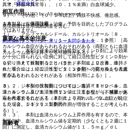
運営会社
異常、好酸球異常等）、（０．１％未満）白血球減少。
相互作用
© 2021 HOKUTO Inc. All rights reserved.
９）． その他：（０．１％以上）四肢不快感、倦怠感。
１０．２． 併用注意：
※本製品は疾病の診断・治療・予防を目的としたプログラム
発現頻度は使用成績調査を含む。
ではありません。
１）． アルファカルシドール、カルシトリオール〔８．
重要な基本的注意
２、８．３、８．５、９．１．１、１１．１．１参照〕［高
利用規約
プライバシーポリシー
お問い合わせ
カルシウム血症があらわれるおそれがある（両剤ともに血清
８．１． 本剤は従来の経口活性型ビタミンＤ剤により効果
カルシウム値を上昇させる可能性がある）］。
が十分に得られない症例に対して経口活性型ビタミンＤ剤か
ら切り換えて投与すること（また、本剤により改善、維持さ
２）． ＰＴＨ製剤（テリパラチド）〔８．２、８．３、
れた場合には、経口活性型ビタミンＤ剤への切り換えも考慮
８．５、９．１．１、１１．１．１参照〕［高カルシウム血
すること）。
症があらわれるおそれがある（相加作用による）］。
８．２． 本剤の投与量については、血清ＰＴＨレベル、血
３）． ジギタリス製剤（ジゴキシン等）〔８．２、８．
清カルシウム及び血清無機リン値に注意しながら、減量・休
３、８．５、９．１．１、１１．１．１参照〕［不整脈があ
薬を考慮すること〔７．２、８．３−８．５、９．１．１、
らわれるおそれがある（本剤により高カルシウム血症が発症
１０．２、１１．１．１参照〕。
した場合、ジギタリス製剤の作用が増強することが考えられ
る）］。
８．３． 本剤は血清カルシウム上昇作用を有するので、本
剤投与中、血清カルシウム値を定期的（少なくとも２週に１
高齢者
回）に測定し、血清カルシウム値が１１．５ｍｇ／ｄＬ