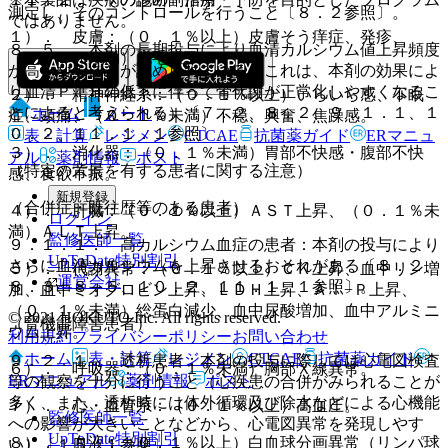
測定し、そのコントロールを行うこと〔８．２参照〕。
ではありません。
１）． 皮膚：（０．１％以上）皮膚そう痒症、発疹、
８．５． 本剤の長期投与により血清カルシウム値上昇頻度
（０．１％未満）脱毛症。
が高くなることが認められている（これは、本剤の効果によ
り血清ＰＴＨの低下に伴って骨代謝が正常化しやすくなるこ
２）． 精神神経系：（０．１％以上）いらいら感、不眠
とによると考えられる）〔７．２、８．２、９．１．１、１
ホーム
ノート
症、頭痛、（０．１％未満）不穏、興奮、焦躁感。
０．２、１１．１．１参照〕。
表・計算
レジメン
CTCAE
抗菌薬ガイド
ERマニュ
３）． 消化器：（０．１％未満）胃部不快感・腹部不快
アル
薬剤情報
ポスト
（特定の背景を有する患者に関する注意）
感、食欲不振。
新規登録
（合併症・既往歴等のある患者）
４）． 肝臓：（０．１％以上）ＡＳＴ上昇、（０．１％未
ログイン
満）ＡＬＴ上昇。
監修医師一覧
９．１．１． 高カルシウム血症の患者：本剤の投与により
UpToDate特別割引
さらに血清カルシウムを上昇させるおそれがある〔８．２、
５）． 代謝異常：（０．１％以上）ＣＫ上昇、血中リン増
運営会社
８．３、８．５、１０．２、１１．１．１参照〕。
加、血中ミオグロビン上昇、ＬＤＨ上昇、Ａｌ−Ｐ上昇、
（０．１％未満）総蛋白減少、血中尿酸増加、血中アルミニ
© 2021 HOKUTO Inc. All rights reserved.
（腎機能障害患者）
ウム上昇。
利用規約
プライバシーポリシー
お問い合わせ
ホーム
表・計算
レジメン
CTCAE
抗菌薬ガイド
９．２．１． 透析患者：本剤の投与に際しては心電図検査
６）． 呼吸器：（０．１％未満）胸部Ｘ線異常。
ERマニュアル
薬剤情報
ポスト
等の観察を十分に行うこと（心疾患の合併がみられることが
多く、また、透析時には体外循環及び除水などによる心機能
７）． 心・血管系：（０．１％以上）高血圧。
監修医師一覧
への影響が大きいことなどから、心電図異常を発現しやす
UpToDate特別割引
８）． 血液：（０．１％以上）白血球分画異常（リンパ球
い）〔１５．１参照〕。