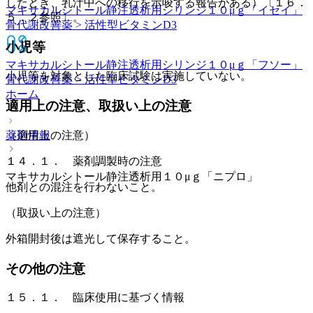
したとき、乳汁中への移行を示唆する報告がある）〔１６．
マキサカルシトール静注透析用シリンジ１０μｇ「イセイ」
５．２参照〕。
骨代謝改善薬 > 活性型ビタミンD3
小児等
マキサカルシトール静注透析用シリンジ１０μｇ「フソー」
小児等を対象とした臨床試験は実施していない。
骨代謝改善薬 > 活性型ビタミンD3
ホーム
適用上の注意、取扱い上の注意
薬剤情報
（適用上の注意）
１４．１． 薬剤調製時の注意
マキサカルシトール静注透析用１０μｇ「ニプロ」
他剤との混注を行わないこと。
（取扱い上の注意）
外箱開封後は遮光して保存すること。
その他の注意
１５．１． 臨床使用に基づく情報