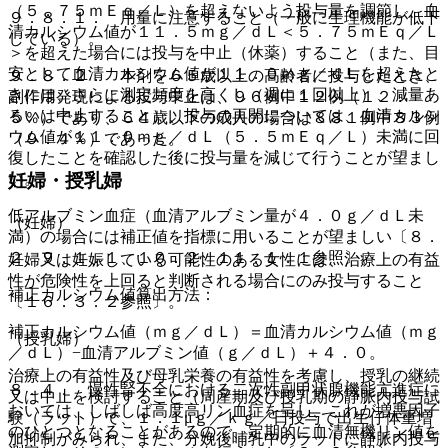
（５．７５ｍＥｑ／Ｌ）を超えないよう投与量を調節し、血
９．８．１． 用量に注意すること（一般に生理機能が低下
清カルシウム値が１１．５ｍｇ／ｄＬ＜５．７５ｍＥｑ／Ｌ
している）。
＞を超えた場合には投与を中止（休薬）すること（また、目
安として血清カルシウム値が１１．０ｍｇ／ｄＬを超えたと
９．８．２． 本剤を６５歳以上の高齢者に投与したとき、
きには、さらに測定頻度を高くし（週に１回以上）、減量あ
副作用発現による投与中止は、９６例中１２例（１２．
るいは中止すること）、投与の再開については、血清カルシ
５％）であり、６４歳以下の成人の場合は８８１例中８３例
ウム値が１１．０ｍｇ／ｄＬ（５．５ｍＥｑ／Ｌ）未満に回
（９．４％）であった。
復したことを確認した後に投与量を減じて行うことが望まし
い。
妊婦・授乳婦
低アルブミン血症（血清アルブミン量が４．０ｇ／ｄＬ未
（妊婦）
満）の場合には補正値を指標に用いることが望ましい〔８．
２、９．１．１、１０．２、１１．１．１参照〕。
妊婦又は妊娠している可能性のある女性には、治療上の有益
性が危険性を上回ると判断される場合にのみ投与すること
補正カルシウム値算出方法：
〔１６．３．２参照〕。
補正カルシウム値（ｍｇ／ｄＬ）＝血清カルシウム値（ｍｇ
（授乳婦）
／ｄＬ）−血清アルブミン値（ｇ／ｄＬ）＋４．０。
治療上の有益性及び母乳栄養の有益性を考慮し、授乳の継続
８．４． 慢性腎不全における二次性副甲状腺機能亢進症に
又は中止を検討すること（周産期及び授乳期の静脈内投与試
おいては、しばしば高度高リン血症を呈し、これが増悪因子
験（ラット）で、１．１μｇ／ｋｇ／日投与で出生仔体重増
のひとつとなることがあるので、定期的に血清無機リン値を
加抑制がみられ、また、分娩後哺乳中のラットに静脈内投与