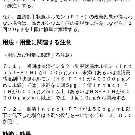
（静注）する。
なお、血清副甲状腺ホルモン（ＰＴＨ）の改善効果が得られ
ない場合は、高カルシウム血症の発現等に注意しながら、１
回２０μｇを上限に慎重に漸増する。
用法・用量に関連する注意
（用法及び用量に関連する注意）
７．１． 初回は血清インタクト副甲状腺ホルモン（ｉｎｔ
ａｃｔ−ＰＴＨ）が５００ｐｇ／ｍＬ未満［あるいは血清高
感度副甲状腺ホルモン（ＨＳ−ＰＴＨ）が４００００ｐｇ／
ｍＬ未満］では、本剤を１回５μｇ、血清ｉｎｔａｃｔ−Ｐ
ＴＨが５００ｐｇ／ｍＬ以上（あるいはＨＳ−ＰＴＨが４０
０００ｐｇ／ｍＬ以上）では、１回１０μｇから開始する。
７．２． 血清ｉｎｔａｃｔ−ＰＴＨが１５０ｐｇ／ｍＬ以
下に低下した場合は本剤の投与を中止する〔８．２、８．５
参照〕。
効能・効果