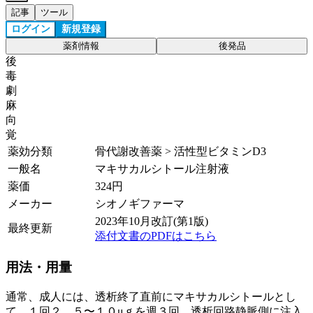
記事
ツール
ログイン
新規登録
薬剤情報
後発品
後
毒
劇
麻
向
覚
薬効分類
骨代謝改善薬 > 活性型ビタミンD3
一般名
マキサカルシトール注射液
薬価
324
円
メーカー
シオノギファーマ
2023年10月改訂(第1版)
最終更新
添付文書のPDFはこちら
用法・用量
通常、成人には、透析終了直前にマキサカルシトールとし
て、１回２．５〜１０μｇを週３回、透析回路静脈側に注入