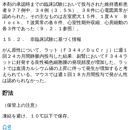
本剤の承認時までの臨床試験において投与された維持透析患
者９７７例中、３４例（３．５％）、３８件に心電図異常が
認められた。その主なものは左室肥大１５件、１度ＡＶ Ｂ
ｌｏｃｋ、Ｔ波異常の各６件、心室性期外収縮、心房細動の
各３件であった〔９．２．１参照〕。
１５．２． 非臨床試験に基づく情報
がん原性について、ラット（Ｆ３４４／ＤｕＣｒｊ）に週１
回２４カ月間静脈内投与した結果、副腎においてＦ３４４ラ
ットに好発する良性褐色細胞腫の発現頻度が増加した。ラッ
トでは血清カルシウム値の上昇に伴って発生が増加すると考
えられている。マウスでは週１回１８カ月間投与で発がん性
は認められなかった。
貯法
（保管上の注意）
凍結を避け、１０℃以下で保存。