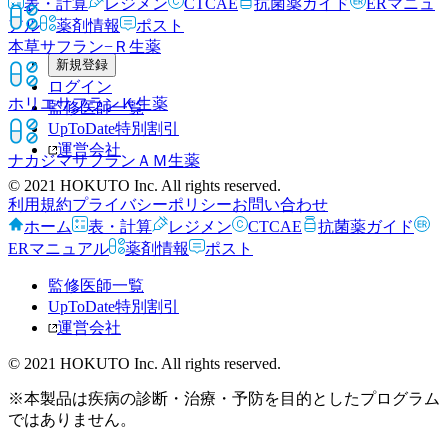
表・計算
レジメン
CTCAE
抗菌薬ガイド
ERマニュ
アル
薬剤情報
ポスト
本草サフラン−Ｒ
生薬
新規登録
ログイン
ホリエサフランＫ
生薬
監修医師一覧
UpToDate特別割引
運営会社
ナカジマサフランＡＭ
生薬
© 2021 HOKUTO Inc. All rights reserved.
利用規約
プライバシーポリシー
お問い合わせ
ホーム
表・計算
レジメン
CTCAE
抗菌薬ガイド
ERマニュアル
薬剤情報
ポスト
監修医師一覧
UpToDate特別割引
運営会社
© 2021 HOKUTO Inc. All rights reserved.
※本製品は疾病の診断・治療・予防を目的としたプログラム
ではありません。