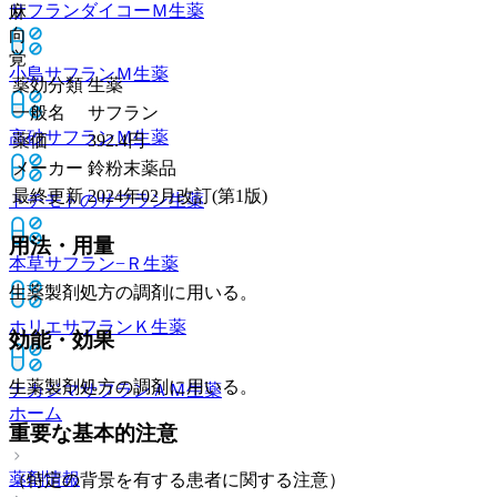
サフランダイコーＭ
生薬
麻
向
覚
小島サフランＭ
生薬
薬効分類
生薬
一般名
サフラン
高砂サフランＭ
生薬
薬価
392.4
円
メーカー
鈴粉末薬品
最終更新
2024年02月改訂(第1版)
トチモトのサフラン
生薬
用法・用量
本草サフラン−Ｒ
生薬
生薬製剤処方の調剤に用いる。
ホリエサフランＫ
生薬
効能・効果
生薬製剤処方の調剤に用いる。
ナカジマサフランＡＭ
生薬
ホーム
重要な基本的注意
薬剤情報
（特定の背景を有する患者に関する注意）