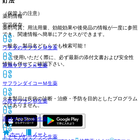
貯法
（保管上の注意）
薬剤情報
室温保存。
薬剤写真、用法用量、効能効果や後発品の情報が一度に参照
でき、関連情報へ簡単にアクセスができます。
一般名、製品名どちらでも検索可能！
ウチダのサフランＭ
生薬
※ ご使用いただく際に、必ず最新の添付文書および安全性
情報も併せてご確認下さい。
花扇サフランＫ
生薬
サフランダイコーＭ
生薬
※本製品は疾病の診断・治療・予防を目的としたプログラム
小島サフランＭ
生薬
ではありません。
高砂サフランＭ
生薬
ホーム
ノート
トチモトのサフラン
生薬