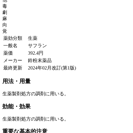
毒
劇
麻
向
覚
薬効分類
生薬
一般名
サフラン
薬価
392.4
円
メーカー
鈴粉末薬品
最終更新
2024年02月改訂(第1版)
用法・用量
生薬製剤処方の調剤に用いる。
効能・効果
生薬製剤処方の調剤に用いる。
重要な基本的注意