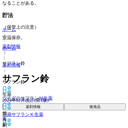
なることがある。
貯法
（保管上の注意）
ホーム
室温保存。
薬剤情報
ホーム
サフラン鈴
薬剤情報
サフラン鈴
サフラン鈴
生薬
ウチダのサフランＭ
生薬
2024年02月改訂(第1版)
薬剤情報
後発品
他
花扇サフランＫ
生薬
毒
劇