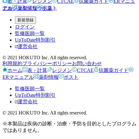
表・計算
レジメン
CTCAE
抗菌薬ガイド
ERマニュ
アル
薬剤情報
ポスト
ナカジマタイソウ
生薬
新規登録
ログイン
監修医師一覧
UpToDate特別割引
運営会社
© 2021 HOKUTO Inc. All rights reserved.
利用規約
プライバシーポリシー
お問い合わせ
ホーム
表・計算
レジメン
CTCAE
抗菌薬ガイド
ERマニュアル
薬剤情報
ポスト
監修医師一覧
UpToDate特別割引
運営会社
© 2021 HOKUTO Inc. All rights reserved.
※本製品は疾病の診断・治療・予防を目的としたプログラム
ではありません。