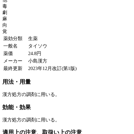
毒
劇
麻
向
覚
薬効分類
生薬
一般名
タイソウ
薬価
24.8
円
メーカー
小島漢方
最終更新
2023年12月改訂(第1版)
用法・用量
漢方処方の調剤に用いる。
効能・効果
漢方処方の調剤に用いる。
適用上の注意、取扱い上の注意