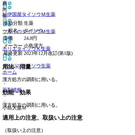
麻
向
紀伊国屋タイソウＭ
生薬
覚
薬効分類
生薬
一般名
タイソウ
ツルイのタイソウＭ
生薬
薬価
24.8
円
メーカー
小島漢方
ホリエタイソウＫ
生薬
最終更新
2023年12月改訂(第1版)
ナカジマタイソウ
生薬
用法・用量
ホーム
漢方処方の調剤に用いる。
薬剤情報
効能・効果
漢方処方の調剤に用いる。
小島大棗Ｍ
適用上の注意、取扱い上の注意
（取扱い上の注意）