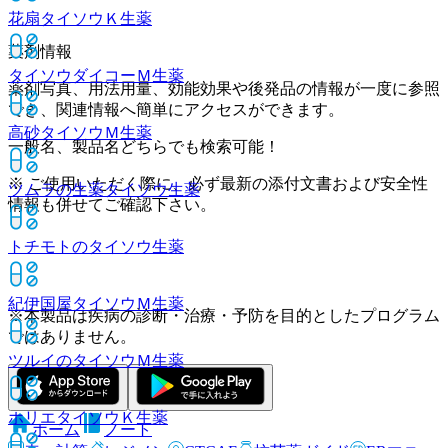
花扇タイソウＫ
生薬
薬剤情報
タイソウダイコーＭ
生薬
薬剤写真、用法用量、効能効果や後発品の情報が一度に参照
でき、関連情報へ簡単にアクセスができます。
高砂タイソウＭ
生薬
一般名、製品名どちらでも検索可能！
※ ご使用いただく際に、必ず最新の添付文書および安全性
ツムラの生薬タイソウ
生薬
情報も併せてご確認下さい。
トチモトのタイソウ
生薬
紀伊国屋タイソウＭ
生薬
※本製品は疾病の診断・治療・予防を目的としたプログラム
ではありません。
ツルイのタイソウＭ
生薬
ホリエタイソウＫ
生薬
ホーム
ノート