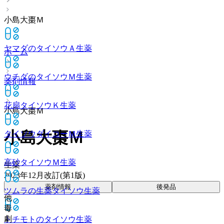
小島大棗Ｍ
ヤマダのタイソウＡ
生薬
ホーム
ウチダのタイソウＭ
生薬
薬剤情報
花扇タイソウＫ
生薬
小島大棗Ｍ
小島大棗Ｍ
タイソウダイコーＭ
生薬
高砂タイソウＭ
生薬
生薬
2023年12月改訂(第1版)
薬剤情報
後発品
ツムラの生薬タイソウ
生薬
他
毒
劇
トチモトのタイソウ
生薬