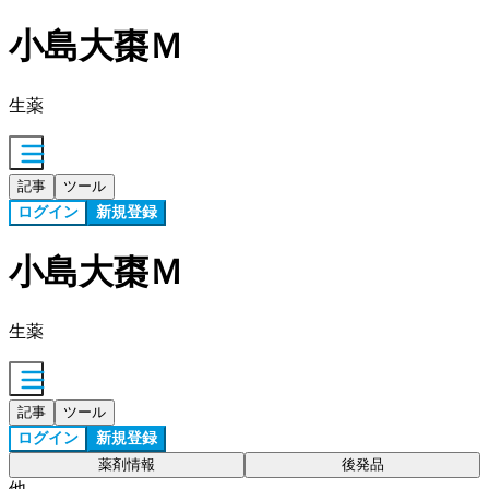
小島大棗Ｍ
生薬
記事
ツール
ログイン
新規登録
小島大棗Ｍ
生薬
記事
ツール
ログイン
新規登録
薬剤情報
後発品
他