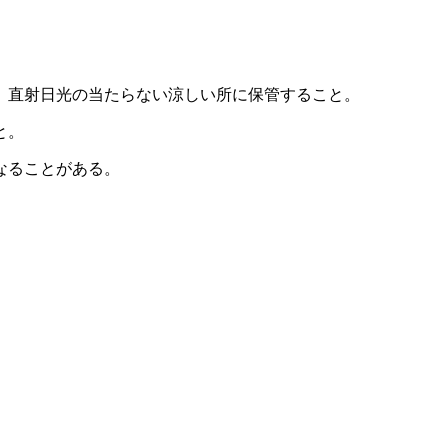
、直射日光の当たらない涼しい所に保管すること。
と。
なることがある。