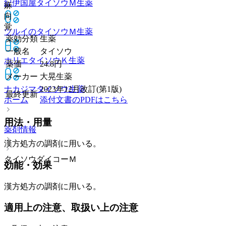
紀伊国屋タイソウＭ
生薬
麻
向
覚
ツルイのタイソウＭ
生薬
薬効分類
生薬
一般名
タイソウ
ホリエタイソウＫ
生薬
薬価
24.8
円
メーカー
大晃生薬
ナカジマタイソウ
生薬
2023年12月改訂(第1版)
最終更新
ホーム
添付文書のPDFはこちら
用法・用量
薬剤情報
漢方処方の調剤に用いる。
タイソウダイコーＭ
効能・効果
漢方処方の調剤に用いる。
適用上の注意、取扱い上の注意