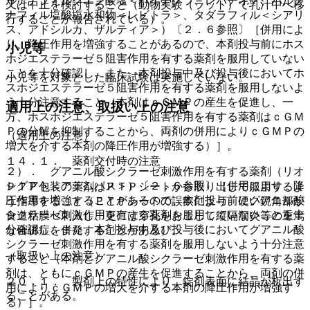
ルデナフィルクエン酸塩＜バイアグラ、レバチオ＞、バルデ
又は中止を検討すること（動物実験（ラット）で乳汁中へ移
ナフィル塩酸塩水和物＜レビトラ＞、タダラフィル＜シアリ
行することが報告されている）。
ス、アドシルカ、ザルティア＞）〔２．６参照〕［併用によ
り、降圧作用を増強することがあるので、本剤投与前にホス
小児等
ホジエステラーゼ５阻害作用を有する薬剤を服用していない
ことを十分確認し、また、本剤投与中及び投与後においてホ
小児等を対象とした臨床試験は実施していない。
スホジエステラーゼ５阻害作用を有する薬剤を服用しないよ
う十分注意すること（本剤はｃＧＭＰの産生を促進し、一
適用上の注意、取扱い上の注意
方、ホスホジエステラーゼ５阻害作用を有する薬剤はｃＧＭ
Ｐの分解を抑制することから、両剤の併用によりｃＧＭＰの
（適用上の注意）
増大を介する本剤の降圧作用が増強する）］。
１４．１． 薬剤交付時の注意
２）． グアニル酸シクラーゼ刺激作用を有する薬剤（リオ
シグアト＜アデムパス＞）〔２．６参照〕［併用により、降
ＰＴＰ包装の薬剤はＰＴＰシートから取り出して服用するよ
圧作用を増強することがあるので、本剤投与前にグアニル酸
う指導すること（ＰＴＰシートの誤飲により、硬い鋭角部が
シクラーゼ刺激作用を有する薬剤を服用していないことを十
食道粘膜へ刺入し、更には穿孔をおこして縦隔洞炎等の重篤
分確認し、また、本剤投与中及び投与後においてグアニル酸
な合併症を併発することがある）。
シクラーゼ刺激作用を有する薬剤を服用しないよう十分注意
（取扱い上の注意）
すること（本剤とグアニル酸シクラーゼ刺激作用を有する薬
剤は、ともにｃＧＭＰの産生を促進することから、両剤の併
２０．１． 製剤上の特性により、錠剤表面に結晶が析出す
用によりｃＧＭＰの増大を介する本剤の降圧作用が増強す
ることがある。
る）］。