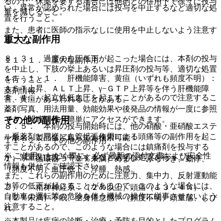
るので、休薬を要する場合には他剤との併用下で徐々に投与
い、異常が認められた場合には投与を中止するなど適切な処
量を減じること。
置を行うこと。
また、患者に医師の指示なしに使用を中止しないよう注意す
重大な副作用
ること。
８．３． 過度の血圧低下が起こった場合には、本剤の投与
１１．１． 重大な副作用
を中止し、下肢の挙上あるいは昇圧剤の投与等、適切な処置
１１．１．１． 肝機能障害、黄疸（いずれも頻度不明）：
を行うこと。
ＡＳＴ上昇、ＡＬＴ上昇、γ−ＧＴＰ上昇等を伴う肝機能障
薬剤情報
８．４． 起立性低血圧を起こすことがあるので注意するこ
害、黄疸があらわれることがある。
と。
薬剤写真、用法用量、効能効果や後発品の情報が一度に参照
その他の副作用
でき、関連情報へ簡単にアクセスができます。
８．５． 本剤の投与開始時には、他の硝酸・亜硝酸エステ
ル系薬剤と同様に血管拡張作用による頭痛等の副作用を起こ
一般名、製品名どちらでも検索可能！
１１．２． その他の副作用
すことがあるので、このような場合には鎮痛剤を投与する
※ ご使用いただく際に、必ず最新の添付文書および安全性
か、減量又は投与中止するなど適切な処置を行うこと。
１）． 循環器：（２％未満）めまい・ふらつき、動悸、
情報も併せてご確認下さい。
（頻度不明）血圧低下、浮腫、熱感。
また、これらの副作用のために注意力、集中力、反射運動能
力等の低下が起こることがあるので、このような場合には、
２）． 精神神経系：（２％以上）頭痛（１３．４％）、
自動車の運転等の危険を伴う機械の操作に従事させないよう
（２％未満）不眠、全身倦怠感、（頻度不明）頭重感、しび
注意すること。
れ。
※本製品は疾病の診断・治療・予防を目的としたプログラム