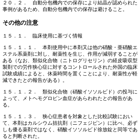
２０．２． 自動分包機内での保存により結晶が認められた
事例があるため、自動分包機内での保存は避けること。
その他の注意
１５．１． 臨床使用に基づく情報
１５．１．１． 本剤使用中に本剤又は他の硝酸・亜硝酸エ
ステル系薬剤に対し、耐薬性を生じ、作用が減弱することが
ある（なお、類似化合物（ニトログリセリン）の経皮吸収型
製剤での労作狭心症に対するコントロールされた外国の臨床
試験成績によると、休薬時間を置くことにより、耐薬性が軽
減できたとの報告がある）。
１５．１．２． 類似化合物（硝酸イソソルビド）の投与に
よって、メトヘモグロビン血症があらわれたとの報告があ
る。
１５．１．３． 狭心症患者を対象とした比較試験におい
て、本剤はカルシウム拮抗剤（ニフェジピン）に比べ、必ず
しも優る薬剤ではなく、硝酸イソソルビド徐放錠と同等であ
ると判断された。