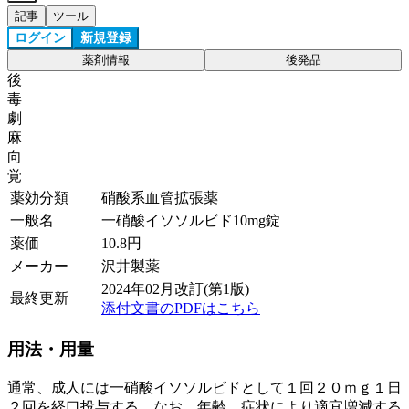
記事
ツール
ログイン
新規登録
薬剤情報
後発品
後
毒
劇
麻
向
覚
薬効分類
硝酸系血管拡張薬
一般名
一硝酸イソソルビド10mg錠
薬価
10.8
円
メーカー
沢井製薬
2024年02月改訂(第1版)
最終更新
添付文書のPDFはこちら
用法・用量
通常、成人には一硝酸イソソルビドとして１回２０ｍｇ１日
２回を経口投与する。なお、年齢、症状により適宜増減する