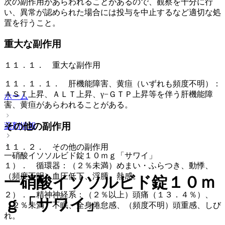
次の副作用があらわれることがあるので、観察を十分に行
い、異常が認められた場合には投与を中止するなど適切な処
置を行うこと。
重大な副作用
１１．１． 重大な副作用
１１．１．１． 肝機能障害、黄疸（いずれも頻度不明）：
ＡＳＴ上昇、ＡＬＴ上昇、γ−ＧＴＰ上昇等を伴う肝機能障
ホーム
害、黄疸があらわれることがある。
その他の副作用
薬剤情報
１１．２． その他の副作用
一硝酸イソソルビド錠１０ｍｇ「サワイ」
１）． 循環器：（２％未満）めまい・ふらつき、動悸、
（頻度不明）血圧低下、浮腫、熱感。
一硝酸イソソルビド錠１０ｍ
２）． 精神神経系：（２％以上）頭痛（１３．４％）、
ｇ「サワイ」
（２％未満）不眠、全身倦怠感、（頻度不明）頭重感、しび
れ。