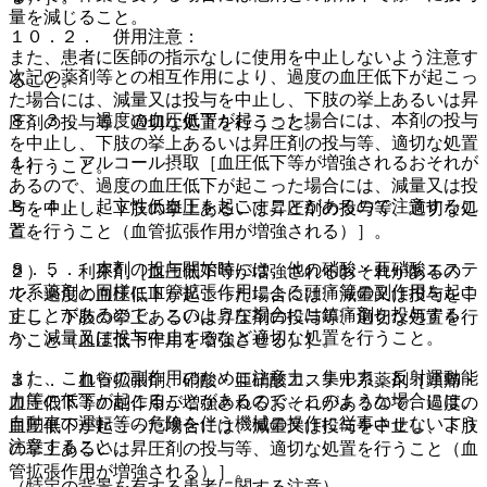
量を減じること。
１０．２． 併用注意：
また、患者に医師の指示なしに使用を中止しないよう注意す
次記の薬剤等との相互作用により、過度の血圧低下が起こっ
ること。
た場合には、減量又は投与を中止し、下肢の挙上あるいは昇
８．３． 過度の血圧低下が起こった場合には、本剤の投与
圧剤の投与等、適切な処置を行うこと。
を中止し、下肢の挙上あるいは昇圧剤の投与等、適切な処置
１）． アルコール摂取［血圧低下等が増強されるおそれが
を行うこと。
あるので、過度の血圧低下が起こった場合には、減量又は投
８．４． 起立性低血圧を起こすことがあるので注意するこ
与を中止し、下肢の挙上あるいは昇圧剤の投与等、適切な処
と。
置を行うこと（血管拡張作用が増強される）］。
８．５． 本剤の投与開始時には、他の硝酸・亜硝酸エステ
２）． 利尿剤［血圧低下等が増強されるおそれがあるの
ル系薬剤と同様に血管拡張作用による頭痛等の副作用を起こ
で、過度の血圧低下が起こった場合には、減量又は投与を中
すことがあるので、このような場合には鎮痛剤を投与する
止し、下肢の挙上あるいは昇圧剤の投与等、適切な処置を行
か、減量又は投与中止するなど適切な処置を行うこと。
うこと（血圧低下作用を増強させる）］。
また、これらの副作用のために注意力、集中力、反射運動能
３）． 血管拡張剤、硝酸・亜硝酸エステル系薬剤［頭痛・
力等の低下が起こることがあるので、このような場合には、
血圧低下等の副作用が増強されるおそれがあるので、過度の
自動車の運転等の危険を伴う機械の操作に従事させないよう
血圧低下が起こった場合には、減量又は投与を中止し、下肢
注意すること。
の挙上あるいは昇圧剤の投与等、適切な処置を行うこと（血
管拡張作用が増強される）］。
（特定の背景を有する患者に関する注意）