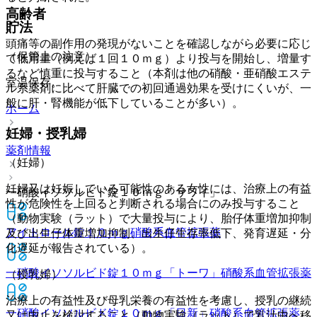
高齢者
貯法
頭痛等の副作用の発現がないことを確認しながら必要に応じ
（保管上の注意）
て低用量（例えば１回１０ｍｇ）より投与を開始し、増量す
るなど慎重に投与すること（本剤は他の硝酸・亜硝酸エステ
室温保存。
ル系薬剤に比べて肝臓での初回通過効果を受けにくいが、一
般に肝・腎機能が低下していることが多い）。
ホーム
妊婦・授乳婦
薬剤情報
（妊婦）
妊婦又は妊娠している可能性のある女性には、治療上の有益
一硝酸イソソルビド錠１０ｍｇ「サワイ」
性が危険性を上回ると判断される場合にのみ投与すること
（動物実験（ラット）で大量投与により、胎仔体重増加抑制
アイトロール錠１０ｍｇ
硝酸系血管拡張薬
及び出生仔体重増加抑制、出生仔生存率低下、発育遅延・分
化遅延が報告されている）。
一硝酸イソソルビド錠１０ｍｇ「トーワ」
硝酸系血管拡張薬
（授乳婦）
治療上の有益性及び母乳栄養の有益性を考慮し、授乳の継続
一硝酸イソソルビド錠１０ｍｇ「日新」
硝酸系血管拡張薬
又は中止を検討すること（動物実験（ラット）で乳汁中へ移