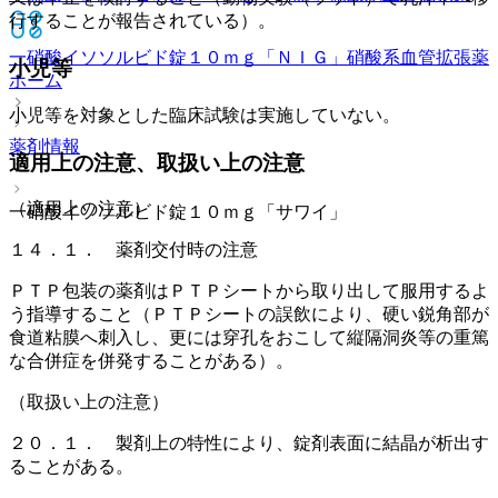
行することが報告されている）。
一硝酸イソソルビド錠１０ｍｇ「ＮＩＧ」
硝酸系血管拡張薬
小児等
ホーム
小児等を対象とした臨床試験は実施していない。
薬剤情報
適用上の注意、取扱い上の注意
（適用上の注意）
一硝酸イソソルビド錠１０ｍｇ「サワイ」
１４．１． 薬剤交付時の注意
ＰＴＰ包装の薬剤はＰＴＰシートから取り出して服用するよ
う指導すること（ＰＴＰシートの誤飲により、硬い鋭角部が
食道粘膜へ刺入し、更には穿孔をおこして縦隔洞炎等の重篤
な合併症を併発することがある）。
（取扱い上の注意）
２０．１． 製剤上の特性により、錠剤表面に結晶が析出す
ることがある。