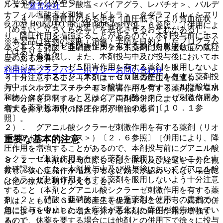
させるおそれがある］。
ルデナフィルクエン酸塩＜バイアグラ、レバチオ＞、バルデ
運営会社
ナフィル塩酸塩水和物＜レビトラ＞、タダラフィル＜シアリ
２．４． 高度貧血のある患者［血圧低下により貧血症状
© 2021 HOKUTO Inc. All rights reserved.
ス、アドシルカ、ザルティア＞）〔２．６参照〕［併用によ
（めまい、立ちくらみ等）を悪化させるおそれがある］。
り、降圧作用を増強することがあるので、本剤投与前にホス
※本製品は疾病の診断・治療・予防を目的としたプログラム
ホジエステラーゼ５阻害作用を有する薬剤を服用していない
２．５． 硝酸・亜硝酸エステル系薬剤に対し過敏症の既往
ではありません。
ことを十分確認し、また、本剤投与中及び投与後においてホ
歴のある患者。
スホジエステラーゼ５阻害作用を有する薬剤を服用しないよ
利用規約
プライバシーポリシー
お問い合わせ
２．６． ホスホジエステラーゼ５阻害作用を有する薬剤投
う十分注意すること（本剤はｃＧＭＰの産生を促進し、一
与中（シルデナフィルクエン酸塩、バルデナフィル塩酸塩水
方、ホスホジエステラーゼ５阻害作用を有する薬剤はｃＧＭ
和物、タダラフィル）又はグアニル酸シクラーゼ刺激作用を
Ｐの分解を抑制することから、両剤の併用によりｃＧＭＰの
有する薬剤投与中（リオシグアト）の患者〔１０．１参
増大を介する本剤の降圧作用が増強する）］。
照〕。
２）． グアニル酸シクラーゼ刺激作用を有する薬剤（リオ
シグアト＜アデムパス＞）〔２．６参照〕［併用により、降
重要な基本的注意
圧作用を増強することがあるので、本剤投与前にグアニル酸
シクラーゼ刺激作用を有する薬剤を服用していないことを十
８．１． 本剤の投与に際しては、症状及び経過を十分に観
分確認し、また、本剤投与中及び投与後においてグアニル酸
察し、狭心症発作が増悪するなど効果が認められない場合に
シクラーゼ刺激作用を有する薬剤を服用しないよう十分注意
は他の療法に切りかえること。
すること（本剤とグアニル酸シクラーゼ刺激作用を有する薬
８．２． 硝酸・亜硝酸エステル系薬剤を使用中の患者で、
剤は、ともにｃＧＭＰの産生を促進することから、両剤の併
急に投与を中止したとき症状が悪化した症例が報告されてい
用によりｃＧＭＰの増大を介する本剤の降圧作用が増強す
るので、休薬を要する場合には他剤との併用下で徐々に投与
る）］。