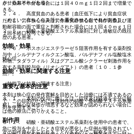
させるおそれがある］。
が、効果不十分な場合には１回４０ｍｇ１日２回まで増量で
きる。
２．４． 高度貧血のある患者［血圧低下により貧血症状
（めまい、立ちくらみ等）を悪化させるおそれがある］。
ただし、労作狭心症又は労作兼安静狭心症で発作回数及び運
動耐容能の面で重症と判断された場合には１回４０ｍｇ１日
２．５． 硝酸・亜硝酸エステル系薬剤に対し過敏症の既往
２回を経口投与できる。
歴のある患者。
効能・効果
２．６． ホスホジエステラーゼ５阻害作用を有する薬剤投
与中（シルデナフィルクエン酸塩、バルデナフィル塩酸塩水
狭心症。
和物、タダラフィル）又はグアニル酸シクラーゼ刺激作用を
有する薬剤投与中（リオシグアト）の患者〔１０．１参
効能・効果に関連する注意
照〕。
（効能又は効果に関連する注意）
重要な基本的注意
本剤は狭心症の発作寛解を目的とした治療には不適であるの
８．１． 本剤の投与に際しては、症状及び経過を十分に観
で、この目的のためには速効性の硝酸・亜硝酸エステル系薬
察し、狭心症発作が増悪するなど効果が認められない場合に
剤を使用すること。
は他の療法に切りかえること。
副作用
８．２． 硝酸・亜硝酸エステル系薬剤を使用中の患者で、
急に投与を中止したとき症状が悪化した症例が報告されてい
次の副作用があらわれることがあるので、観察を十分に行