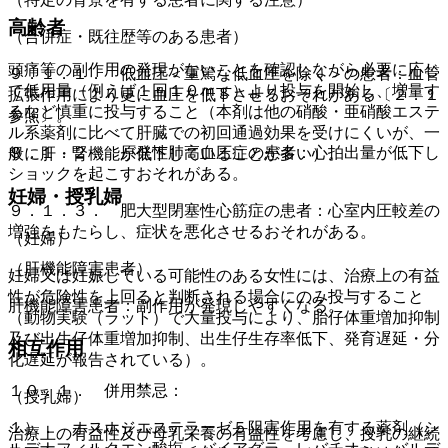
高齢者
（合併症・既往歴等のある患者）
頭痛等の副作用の発現がないことを確認しながら必要に応じ
９．１．１． 低血圧＜重篤な低血圧を除く＞の患者：血管
て低用量（例えば１回１０ｍｇ）より投与を開始し、増量す
拡張作用により更に血圧を低下させるおそれがある〔２．１
るなど慎重に投与すること（本剤は他の硝酸・亜硝酸エステ
参照〕。
ル系薬剤に比べて肝臓での初回通過効果を受けにくいが、一
９．１．２． 原発性肺高血圧症の患者：心拍出量が低下し
般に肝・腎機能が低下していることが多い）。
ショックを起こすおそれがある。
妊婦・授乳婦
９．１．３． 肥大型閉塞性心筋症の患者：心室内圧較差の
増強をもたらし、症状を悪化させるおそれがある。
（妊婦）
（肝機能障害患者）
妊婦又は妊娠している可能性のある女性には、治療上の有益
性が危険性を上回ると判断される場合にのみ投与すること
肝機能障害患者：副作用が発現しやすくなる。
（動物実験（ラット）で大量投与により、胎仔体重増加抑制
及び出生仔体重増加抑制、出生仔生存率低下、発育遅延・分
相互作用
化遅延が報告されている）。
１０．１． 併用禁忌：
（授乳婦）
１）． ホスホジエステラーゼ５阻害作用を有する薬剤（シ
治療上の有益性及び母乳栄養の有益性を考慮し、授乳の継続