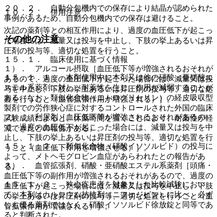
２０．２． 自動分包機内での保存により結晶が認められた
１０．２． 併用注意：
事例があるため、自動分包機内での保存は避けること。
次記の薬剤等との相互作用により、過度の血圧低下が起こっ
その他の注意
た場合には、減量又は投与を中止し、下肢の挙上あるいは昇
圧剤の投与等、適切な処置を行うこと。
１５．１． 臨床使用に基づく情報
１）． アルコール摂取［血圧低下等が増強されるおそれが
１５．１．１． 本剤使用中に本剤又は他の硝酸・亜硝酸エ
あるので、過度の血圧低下が起こった場合には、減量又は投
ステル系薬剤に対し、耐薬性を生じ、作用が減弱することが
与を中止し、下肢の挙上あるいは昇圧剤の投与等、適切な処
ある（なお、類似化合物（ニトログリセリン）の経皮吸収型
置を行うこと（血管拡張作用が増強される）］。
製剤での労作狭心症に対するコントロールされた外国の臨床
２）． 利尿剤［血圧低下等が増強されるおそれがあるの
試験成績によると、休薬時間を置くことにより、耐薬性が軽
で、過度の血圧低下が起こった場合には、減量又は投与を中
減できたとの報告がある）。
止し、下肢の挙上あるいは昇圧剤の投与等、適切な処置を行
１５．１．２． 類似化合物（硝酸イソソルビド）の投与に
うこと（血圧低下作用を増強させる）］。
よって、メトヘモグロビン血症があらわれたとの報告があ
３）． 血管拡張剤、硝酸・亜硝酸エステル系薬剤［頭痛・
る。
血圧低下等の副作用が増強されるおそれがあるので、過度の
１５．１．３． 狭心症患者を対象とした比較試験におい
血圧低下が起こった場合には、減量又は投与を中止し、下肢
て、本剤はカルシウム拮抗剤（ニフェジピン）に比べ、必ず
の挙上あるいは昇圧剤の投与等、適切な処置を行うこと（血
しも優る薬剤ではなく、硝酸イソソルビド徐放錠と同等であ
管拡張作用が増強される）］。
ると判断された。