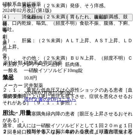
硝酸系血管拡張薬
３）． 過敏症：（２％未満）発疹、そう痒感。
2024年02月改訂(第1版)
４）． 消化器：（２％未満）胃もたれ、腹部膨満感、鼓
薬剤情報
後発品
腸、口内乾燥、嘔気、（頻度不明）食欲不振、腹痛、下痢、
後
嘔吐。
毒
劇
５）． 肝臓：（２％未満）ＡＬＴ上昇、ＡＳＴ上昇、ＬＤ
麻
Ｈ上昇。
向
覚
６）． その他：（２％未満）ＢＵＮ上昇、（頻度不明）Ｃ
薬効分類
硝酸系血管拡張薬
Ｋ上昇、クレアチニン上昇、筋肉痛。
一般名
一硝酸イソソルビド10mg錠
禁忌
薬価
10.8
円
メーカー
沢井製薬
２．１． 重篤な低血圧又は心原性ショックのある患者［血
2024年02月改訂(第1版)
最終更新
管拡張作用により更に血圧を低下させ、症状を悪化させるお
添付文書のPDFはこちら
それがある］〔９．１．１参照〕。
用法・用量
２．２． 閉塞隅角緑内障の患者［眼圧を上昇させるおそれ
がある］。
通常、成人には一硝酸イソソルビドとして１回２０ｍｇ１日
２．３． 頭部外傷又は脳出血のある患者［頭蓋内圧を上昇
２回を経口投与する。なお、年齢、症状により適宜増減する