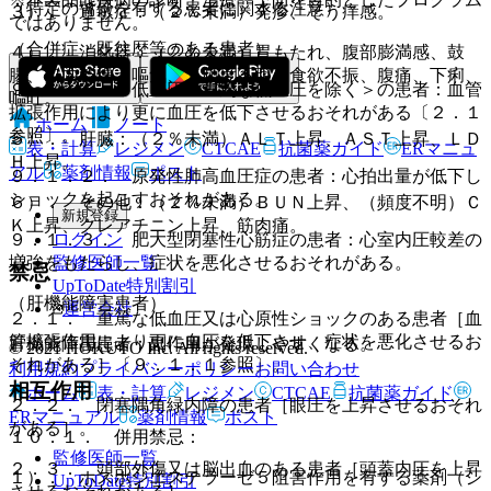
（特定の背景を有する患者に関する注意）
３）． 過敏症：（２％未満）発疹、そう痒感。
ではありません。
（合併症・既往歴等のある患者）
４）． 消化器：（２％未満）胃もたれ、腹部膨満感、鼓
腸、口内乾燥、嘔気、（頻度不明）食欲不振、腹痛、下痢、
９．１．１． 低血圧＜重篤な低血圧を除く＞の患者：血管
嘔吐。
拡張作用により更に血圧を低下させるおそれがある〔２．１
ホーム
ノート
参照〕。
５）． 肝臓：（２％未満）ＡＬＴ上昇、ＡＳＴ上昇、ＬＤ
表・計算
レジメン
CTCAE
抗菌薬ガイド
ERマニュ
Ｈ上昇。
アル
薬剤情報
ポスト
９．１．２． 原発性肺高血圧症の患者：心拍出量が低下し
ショックを起こすおそれがある。
６）． その他：（２％未満）ＢＵＮ上昇、（頻度不明）Ｃ
新規登録
Ｋ上昇、クレアチニン上昇、筋肉痛。
ログイン
９．１．３． 肥大型閉塞性心筋症の患者：心室内圧較差の
監修医師一覧
増強をもたらし、症状を悪化させるおそれがある。
禁忌
UpToDate特別割引
（肝機能障害患者）
運営会社
２．１． 重篤な低血圧又は心原性ショックのある患者［血
管拡張作用により更に血圧を低下させ、症状を悪化させるお
肝機能障害患者：副作用が発現しやすくなる。
© 2021 HOKUTO Inc. All rights reserved.
それがある］〔９．１．１参照〕。
利用規約
プライバシーポリシー
お問い合わせ
相互作用
ホーム
表・計算
レジメン
CTCAE
抗菌薬ガイド
２．２． 閉塞隅角緑内障の患者［眼圧を上昇させるおそれ
ERマニュアル
薬剤情報
ポスト
がある］。
１０．１． 併用禁忌：
監修医師一覧
２．３． 頭部外傷又は脳出血のある患者［頭蓋内圧を上昇
１）． ホスホジエステラーゼ５阻害作用を有する薬剤（シ
UpToDate特別割引