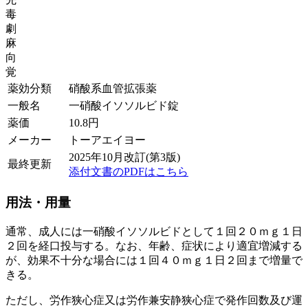
毒
劇
麻
向
覚
薬効分類
硝酸系血管拡張薬
一般名
一硝酸イソソルビド錠
薬価
10.8
円
メーカー
トーアエイヨー
2025年10月改訂(第3版)
最終更新
添付文書のPDFはこちら
用法・用量
通常、成人には一硝酸イソソルビドとして１回２０ｍｇ１日
２回を経口投与する。なお、年齢、症状により適宜増減する
が、効果不十分な場合には１回４０ｍｇ１日２回まで増量で
きる。
ただし、労作狭心症又は労作兼安静狭心症で発作回数及び運