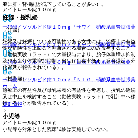
般に肝・腎機能が低下していることが多い）。
アイトロール錠１０ｍｇ
妊婦・授乳婦
一硝酸イソソルビド錠１０ｍｇ「サワイ」
硝酸系血管拡張薬
（妊婦）
妊婦又は妊娠している可能性のある女性には、治療上の有益
一硝酸イソソルビド錠１０ｍｇ「トーワ」
硝酸系血管拡張薬
性が危険性を上回ると判断される場合にのみ投与すること
（動物実験（ラット）で大量投与により、胎仔体重増加抑制
及び出生仔体重増加抑制、出生仔生存率低下、発育遅延・分
一硝酸イソソルビド錠１０ｍｇ「日新」
硝酸系血管拡張薬
化遅延が報告されている）。
（授乳婦）
一硝酸イソソルビド錠１０ｍｇ「ＮＩＧ」
硝酸系血管拡張薬
ホーム
治療上の有益性及び母乳栄養の有益性を考慮し、授乳の継続
又は中止を検討すること（動物実験（ラット）で乳汁中へ移
行することが報告されている）。
薬剤情報
小児等
アイトロール錠１０ｍｇ
小児等を対象とした臨床試験は実施していない。