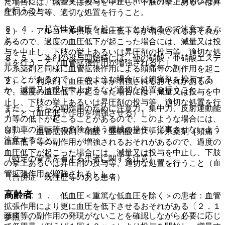
た場合には、減量又は投与を中止し、下肢の挙上あるいは昇
を行うこと。
圧剤の投与等、適切な処置を行うこと。
８．４． 起立性低血圧を起こすことがあるので注意するこ
１）． アルコール摂取［血圧低下等が増強されるおそれが
と。
あるので、過度の血圧低下が起こった場合には、減量又は投
与を中止し、下肢の挙上あるいは昇圧剤の投与等、適切な処
８．５． 本剤の投与開始時には、他の硝酸・亜硝酸エステ
置を行うこと（血管拡張作用が増強される）］。
ル系薬剤と同様に血管拡張作用による頭痛等の副作用を起こ
すことがあるので、このような場合には鎮痛剤を投与する
２）． 利尿剤［血圧低下等が増強されるおそれがあるの
か、減量又は投与中止するなど適切な処置を行うこと。
で、過度の血圧低下が起こった場合には、減量又は投与を中
止し、下肢の挙上あるいは昇圧剤の投与等、適切な処置を行
また、これらの副作用のために注意力、集中力、反射運動能
うこと（血圧低下作用を増強させる）］。
力等の低下が起こることがあるので、このような場合には、
自動車の運転等の危険を伴う機械の操作に従事させないよう
３）． 血管拡張剤、硝酸・亜硝酸エステル系薬剤［頭痛・
注意すること。
血圧低下等の副作用が増強されるおそれがあるので、過度の
血圧低下が起こった場合には、減量又は投与を中止し、下肢
（特定の背景を有する患者に関する注意）
の挙上あるいは昇圧剤の投与等、適切な処置を行うこと（血
管拡張作用が増強される）］。
（合併症・既往歴等のある患者）
高齢者
９．１．１． 低血圧＜重篤な低血圧を除く＞の患者：血管
拡張作用により更に血圧を低下させるおそれがある〔２．１
頭痛等の副作用の発現がないことを確認しながら必要に応じ
参照〕。