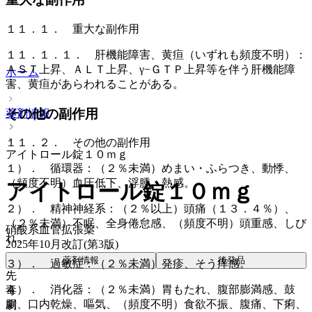
１１．１． 重大な副作用
１１．１．１． 肝機能障害、黄疸（いずれも頻度不明）：
ＡＳＴ上昇、ＡＬＴ上昇、γ−ＧＴＰ上昇等を伴う肝機能障
ホーム
害、黄疸があらわれることがある。
その他の副作用
薬剤情報
１１．２． その他の副作用
アイトロール錠１０ｍｇ
１）． 循環器：（２％未満）めまい・ふらつき、動悸、
（頻度不明）血圧低下、浮腫、熱感。
アイトロール錠１０ｍｇ
２）． 精神神経系：（２％以上）頭痛（１３．４％）、
（２％未満）不眠、全身倦怠感、（頻度不明）頭重感、しび
硝酸系血管拡張薬
れ。
2025年10月改訂(第3版)
薬剤情報
後発品
３）． 過敏症：（２％未満）発疹、そう痒感。
先
４）． 消化器：（２％未満）胃もたれ、腹部膨満感、鼓
毒
腸、口内乾燥、嘔気、（頻度不明）食欲不振、腹痛、下痢、
劇