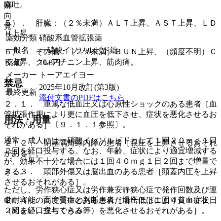
嘔吐。
麻
向
５）． 肝臓：（２％未満）ＡＬＴ上昇、ＡＳＴ上昇、ＬＤ
覚
Ｈ上昇。
薬効分類
硝酸系血管拡張薬
一般名
一硝酸イソソルビド錠
６）． その他：（２％未満）ＢＵＮ上昇、（頻度不明）Ｃ
Ｋ上昇、クレアチニン上昇、筋肉痛。
薬価
10.8
円
メーカー
トーアエイヨー
禁忌
2025年10月改訂(第3版)
最終更新
添付文書のPDFはこちら
２．１． 重篤な低血圧又は心原性ショックのある患者［血
管拡張作用により更に血圧を低下させ、症状を悪化させるお
用法・用量
それがある］〔９．１．１参照〕。
通常、成人には一硝酸イソソルビドとして１回２０ｍｇ１日
２．２． 閉塞隅角緑内障の患者［眼圧を上昇させるおそれ
２回を経口投与する。なお、年齢、症状により適宜増減する
がある］。
が、効果不十分な場合には１回４０ｍｇ１日２回まで増量で
２．３． 頭部外傷又は脳出血のある患者［頭蓋内圧を上昇
きる。
させるおそれがある］。
ただし、労作狭心症又は労作兼安静狭心症で発作回数及び運
２．４． 高度貧血のある患者［血圧低下により貧血症状
動耐容能の面で重症と判断された場合には１回４０ｍｇ１日
（めまい、立ちくらみ等）を悪化させるおそれがある］。
２回を経口投与できる。