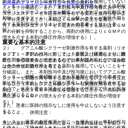
ホジエステラーゼ５阻害作用を有する薬剤を服用していない
利用規約
プライバシーポリシー
お問い合わせ
２．６． ホスホジエステラーゼ５阻害作用を有する薬剤投
ことを十分確認し、また、本剤投与中及び投与後においてホ
与中（シルデナフィルクエン酸塩、バルデナフィル塩酸塩水
スホジエステラーゼ５阻害作用を有する薬剤を服用しないよ
和物、タダラフィル）又はグアニル酸シクラーゼ刺激作用を
う十分注意すること（本剤はｃＧＭＰの産生を促進し、一
有する薬剤投与中（リオシグアト）の患者〔１０．１参
方、ホスホジエステラーゼ５阻害作用を有する薬剤はｃＧＭ
照〕。
Ｐの分解を抑制することから、両剤の併用によりｃＧＭＰの
増大を介する本剤の降圧作用が増強する）］。
重要な基本的注意
２）． グアニル酸シクラーゼ刺激作用を有する薬剤（リオ
シグアト＜アデムパス＞）〔２．６参照〕［併用により、降
８．１． 本剤の投与に際しては、症状及び経過を十分に観
圧作用を増強することがあるので、本剤投与前にグアニル酸
察し、狭心症発作が増悪するなど効果が認められない場合に
シクラーゼ刺激作用を有する薬剤を服用していないことを十
は他の療法に切りかえること。
分確認し、また、本剤投与中及び投与後においてグアニル酸
８．２． 硝酸・亜硝酸エステル系薬剤を使用中の患者で、
シクラーゼ刺激作用を有する薬剤を服用しないよう十分注意
急に投与を中止したとき症状が悪化した症例が報告されてい
すること（本剤とグアニル酸シクラーゼ刺激作用を有する薬
るので、休薬を要する場合には他剤との併用下で徐々に投与
剤は、ともにｃＧＭＰの産生を促進することから、両剤の併
量を減じること。
用によりｃＧＭＰの増大を介する本剤の降圧作用が増強す
る）］。
また、患者に医師の指示なしに使用を中止しないよう注意す
ること。
１０．２． 併用注意：
８．３． 過度の血圧低下が起こった場合には、本剤の投与
次記の薬剤等との相互作用により、過度の血圧低下が起こっ
を中止し、下肢の挙上あるいは昇圧剤の投与等、適切な処置