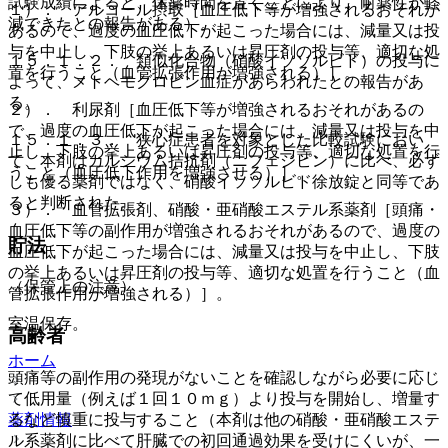
試験成績によると、休薬時間を置くことにより、耐薬性が軽
１）． アルコール摂取［血圧低下等が増強されるおそれが
減できたとの報告がある）。
あるので、過度の血圧低下が起こった場合には、減量又は投
与を中止し、下肢の挙上あるいは昇圧剤の投与等、適切な処
１５．１．２． 類似化合物（硝酸イソソルビド）の投与に
置を行うこと（血管拡張作用が増強される）］。
よって、メトヘモグロビン血症があらわれたとの報告があ
る。
２）． 利尿剤［血圧低下等が増強されるおそれがあるの
で、過度の血圧低下が起こった場合には、減量又は投与を中
１５．１．３． 狭心症患者を対象とした比較試験におい
止し、下肢の挙上あるいは昇圧剤の投与等、適切な処置を行
て、本剤はカルシウム拮抗剤（ニフェジピン）に比べ、必ず
うこと（血圧低下作用を増強させる）］。
しも優る薬剤ではなく、硝酸イソソルビド徐放錠と同等であ
ると判断された。
３）． 血管拡張剤、硝酸・亜硝酸エステル系薬剤［頭痛・
血圧低下等の副作用が増強されるおそれがあるので、過度の
貯法
血圧低下が起こった場合には、減量又は投与を中止し、下肢
の挙上あるいは昇圧剤の投与等、適切な処置を行うこと（血
（保管上の注意）
管拡張作用が増強される）］。
室温保存。
高齢者
ホーム
頭痛等の副作用の発現がないことを確認しながら必要に応じ
て低用量（例えば１回１０ｍｇ）より投与を開始し、増量す
るなど慎重に投与すること（本剤は他の硝酸・亜硝酸エステ
薬剤情報
ル系薬剤に比べて肝臓での初回通過効果を受けにくいが、一