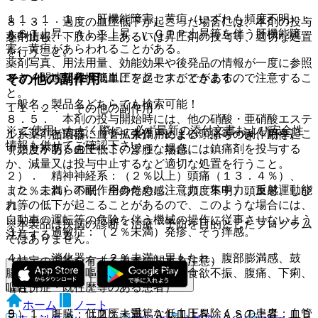
１１．１．１． 肝機能障害、黄疸（いずれも頻度不明）：
８．３． 過度の血圧低下が起こった場合には、本剤の投与
ＡＳＴ上昇、ＡＬＴ上昇、γ−ＧＴＰ上昇等を伴う肝機能障
薬剤情報
を中止し、下肢の挙上あるいは昇圧剤の投与等、適切な処置
害、黄疸があらわれることがある。
を行うこと。
薬剤写真、用法用量、効能効果や後発品の情報が一度に参照
その他の副作用
でき、関連情報へ簡単にアクセスができます。
８．４． 起立性低血圧を起こすことがあるので注意するこ
と。
一般名、製品名どちらでも検索可能！
１１．２． その他の副作用
８．５． 本剤の投与開始時には、他の硝酸・亜硝酸エステ
※ ご使用いただく際に、必ず最新の添付文書および安全性
ル系薬剤と同様に血管拡張作用による頭痛等の副作用を起こ
１）． 循環器：（２％未満）めまい・ふらつき、動悸、
情報も併せてご確認下さい。
すことがあるので、このような場合には鎮痛剤を投与する
（頻度不明）血圧低下、浮腫、熱感。
か、減量又は投与中止するなど適切な処置を行うこと。
２）． 精神神経系：（２％以上）頭痛（１３．４％）、
また、これらの副作用のために注意力、集中力、反射運動能
（２％未満）不眠、全身倦怠感、（頻度不明）頭重感、しび
力等の低下が起こることがあるので、このような場合には、
れ。
自動車の運転等の危険を伴う機械の操作に従事させないよう
※本製品は疾病の診断・治療・予防を目的としたプログラム
３）． 過敏症：（２％未満）発疹、そう痒感。
注意すること。
ではありません。
４）． 消化器：（２％未満）胃もたれ、腹部膨満感、鼓
（特定の背景を有する患者に関する注意）
腸、口内乾燥、嘔気、（頻度不明）食欲不振、腹痛、下痢、
（合併症・既往歴等のある患者）
嘔吐。
ホーム
ノート
９．１．１． 低血圧＜重篤な低血圧を除く＞の患者：血管
５）． 肝臓：（２％未満）ＡＬＴ上昇、ＡＳＴ上昇、ＬＤ