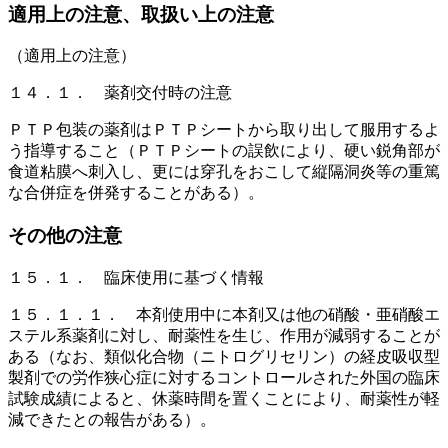
適用上の注意、取扱い上の注意
（適用上の注意）
１４．１． 薬剤交付時の注意
ＰＴＰ包装の薬剤はＰＴＰシートから取り出して服用するよ
う指導すること（ＰＴＰシートの誤飲により、硬い鋭角部が
食道粘膜へ刺入し、更には穿孔をおこして縦隔洞炎等の重篤
な合併症を併発することがある）。
その他の注意
１５．１． 臨床使用に基づく情報
１５．１．１． 本剤使用中に本剤又は他の硝酸・亜硝酸エ
ステル系薬剤に対し、耐薬性を生じ、作用が減弱することが
ある（なお、類似化合物（ニトログリセリン）の経皮吸収型
製剤での労作狭心症に対するコントロールされた外国の臨床
試験成績によると、休薬時間を置くことにより、耐薬性が軽
減できたとの報告がある）。