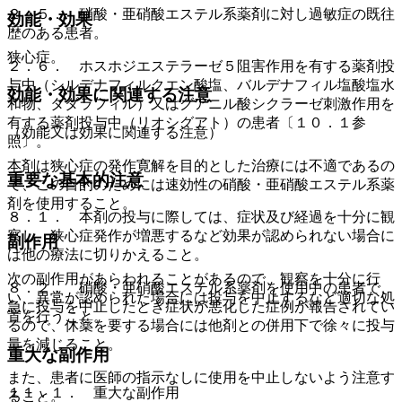
２．５． 硝酸・亜硝酸エステル系薬剤に対し過敏症の既往
効能・効果
歴のある患者。
狭心症。
２．６． ホスホジエステラーゼ５阻害作用を有する薬剤投
与中（シルデナフィルクエン酸塩、バルデナフィル塩酸塩水
効能・効果に関連する注意
和物、タダラフィル）又はグアニル酸シクラーゼ刺激作用を
有する薬剤投与中（リオシグアト）の患者〔１０．１参
（効能又は効果に関連する注意）
照〕。
本剤は狭心症の発作寛解を目的とした治療には不適であるの
重要な基本的注意
で、この目的のためには速効性の硝酸・亜硝酸エステル系薬
剤を使用すること。
８．１． 本剤の投与に際しては、症状及び経過を十分に観
察し、狭心症発作が増悪するなど効果が認められない場合に
副作用
は他の療法に切りかえること。
次の副作用があらわれることがあるので、観察を十分に行
８．２． 硝酸・亜硝酸エステル系薬剤を使用中の患者で、
い、異常が認められた場合には投与を中止するなど適切な処
急に投与を中止したとき症状が悪化した症例が報告されてい
置を行うこと。
るので、休薬を要する場合には他剤との併用下で徐々に投与
量を減じること。
重大な副作用
また、患者に医師の指示なしに使用を中止しないよう注意す
１１．１． 重大な副作用
ること。