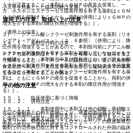
う十分注意すること（本剤はｃＧＭＰの産生を促進し、一
小児等を対象とした臨床試験は実施していない。
方、ホスホジエステラーゼ５阻害作用を有する薬剤はｃＧＭ
Ｐの分解を抑制することから、両剤の併用によりｃＧＭＰの
適用上の注意、取扱い上の注意
増大を介する本剤の降圧作用が増強する）］。
（適用上の注意）
２）． グアニル酸シクラーゼ刺激作用を有する薬剤（リオ
シグアト＜アデムパス＞）〔２．６参照〕［併用により、降
１４．１． 薬剤交付時の注意
圧作用を増強することがあるので、本剤投与前にグアニル酸
シクラーゼ刺激作用を有する薬剤を服用していないことを十
ＰＴＰ包装の薬剤はＰＴＰシートから取り出して服用するよ
分確認し、また、本剤投与中及び投与後においてグアニル酸
う指導すること（ＰＴＰシートの誤飲により、硬い鋭角部が
シクラーゼ刺激作用を有する薬剤を服用しないよう十分注意
食道粘膜へ刺入し、更には穿孔をおこして縦隔洞炎等の重篤
すること（本剤とグアニル酸シクラーゼ刺激作用を有する薬
な合併症を併発することがある）。
剤は、ともにｃＧＭＰの産生を促進することから、両剤の併
用によりｃＧＭＰの増大を介する本剤の降圧作用が増強す
その他の注意
る）］。
１５．１． 臨床使用に基づく情報
１０．２． 併用注意：
１５．１．１． 本剤使用中に本剤又は他の硝酸・亜硝酸エ
次記の薬剤等との相互作用により、過度の血圧低下が起こっ
ステル系薬剤に対し、耐薬性を生じ、作用が減弱することが
た場合には、減量又は投与を中止し、下肢の挙上あるいは昇
ある（なお、類似化合物（ニトログリセリン）の経皮吸収型
圧剤の投与等、適切な処置を行うこと。
製剤での労作狭心症に対するコントロールされた外国の臨床