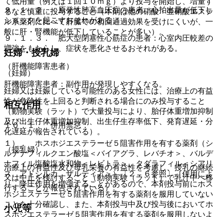
て低用量（例えば１回１０ｍｇ）より投与を開始し、増量す
９．１．２． 原発性肺高血圧症の患者：心拍出量が低下し
るなど慎重に投与すること（本剤は他の硝酸・亜硝酸エステ
ショックを起こすおそれがある。
ル系薬剤に比べて肝臓での初回通過効果を受けにくいが、一
般に肝・腎機能が低下していることが多い）。
９．１．３． 肥大型閉塞性心筋症の患者：心室内圧較差の
増強をもたらし、症状を悪化させるおそれがある。
妊婦・授乳婦
（肝機能障害患者）
（妊婦）
肝機能障害患者：副作用が発現しやすくなる。
妊婦又は妊娠している可能性のある女性には、治療上の有益
性が危険性を上回ると判断される場合にのみ投与すること
相互作用
（動物実験（ラット）で大量投与により、胎仔体重増加抑制
及び出生仔体重増加抑制、出生仔生存率低下、発育遅延・分
１０．１． 併用禁忌：
化遅延が報告されている）。
１）． ホスホジエステラーゼ５阻害作用を有する薬剤（シ
（授乳婦）
ルデナフィルクエン酸塩＜バイアグラ、レバチオ＞、バルデ
ナフィル塩酸塩水和物＜レビトラ＞、タダラフィル＜シアリ
治療上の有益性及び母乳栄養の有益性を考慮し、授乳の継続
ス、アドシルカ、ザルティア＞）〔２．６参照〕［併用によ
又は中止を検討すること（動物実験（ラット）で乳汁中へ移
り、降圧作用を増強することがあるので、本剤投与前にホス
行することが報告されている）。
ホジエステラーゼ５阻害作用を有する薬剤を服用していない
ことを十分確認し、また、本剤投与中及び投与後においてホ
小児等
スホジエステラーゼ５阻害作用を有する薬剤を服用しないよ