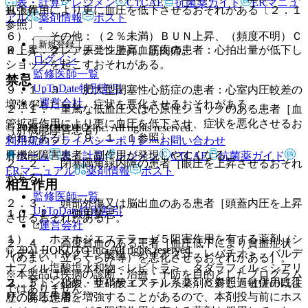
表・計算
レジメン
CTCAE
抗菌薬ガイド
ERマニュ
拡張作用により更に血圧を低下させるおそれがある〔２．１
Ｈ上昇。
アル
薬剤情報
ポスト
参照〕。
６）． その他：（２％未満）ＢＵＮ上昇、（頻度不明）Ｃ
新規登録
９．１．２． 原発性肺高血圧症の患者：心拍出量が低下し
Ｋ上昇、クレアチニン上昇、筋肉痛。
ログイン
ショックを起こすおそれがある。
監修医師一覧
禁忌
UpToDate特別割引
９．１．３． 肥大型閉塞性心筋症の患者：心室内圧較差の
運営会社
増強をもたらし、症状を悪化させるおそれがある。
２．１． 重篤な低血圧又は心原性ショックのある患者［血
管拡張作用により更に血圧を低下させ、症状を悪化させるお
© 2021 HOKUTO Inc. All rights reserved.
（肝機能障害患者）
それがある］〔９．１．１参照〕。
利用規約
プライバシーポリシー
お問い合わせ
肝機能障害患者：副作用が発現しやすくなる。
ホーム
表・計算
レジメン
CTCAE
抗菌薬ガイド
２．２． 閉塞隅角緑内障の患者［眼圧を上昇させるおそれ
ERマニュアル
薬剤情報
ポスト
がある］。
相互作用
監修医師一覧
２．３． 頭部外傷又は脳出血のある患者［頭蓋内圧を上昇
UpToDate特別割引
１０．１． 併用禁忌：
させるおそれがある］。
運営会社
１）． ホスホジエステラーゼ５阻害作用を有する薬剤（シ
２．４． 高度貧血のある患者［血圧低下により貧血症状
© 2021 HOKUTO Inc. All rights reserved.
ルデナフィルクエン酸塩＜バイアグラ、レバチオ＞、バルデ
（めまい、立ちくらみ等）を悪化させるおそれがある］。
ナフィル塩酸塩水和物＜レビトラ＞、タダラフィル＜シアリ
※本製品は疾病の診断・治療・予防を目的としたプログラム
ス、アドシルカ、ザルティア＞）〔２．６参照〕［併用によ
２．５． 硝酸・亜硝酸エステル系薬剤に対し過敏症の既往
ではありません。
り、降圧作用を増強することがあるので、本剤投与前にホス
歴のある患者。