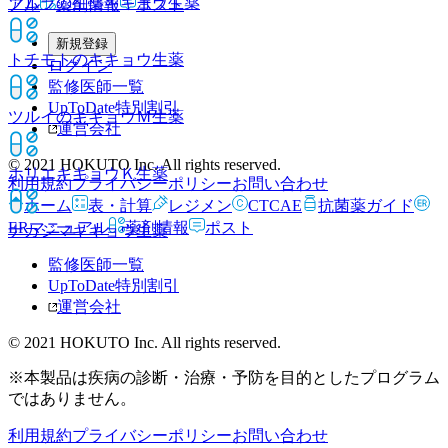
ツムラの生薬キキョウ
生薬
アル
薬剤情報
ポスト
新規登録
トチモトのキキョウ
生薬
ログイン
監修医師一覧
UpToDate特別割引
ツルイのキキョウＭ
生薬
運営会社
© 2021 HOKUTO Inc. All rights reserved.
ホリエキキョウＫ
生薬
利用規約
プライバシーポリシー
お問い合わせ
ホーム
表・計算
レジメン
CTCAE
抗菌薬ガイド
ERマニュアル
薬剤情報
ポスト
ナカジマキキョウ
生薬
監修医師一覧
UpToDate特別割引
運営会社
© 2021 HOKUTO Inc. All rights reserved.
※本製品は疾病の診断・治療・予防を目的としたプログラム
ではありません。
利用規約
プライバシーポリシー
お問い合わせ