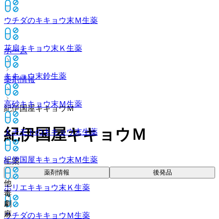
ウチダのキキョウ末Ｍ
生薬
花扇キキョウ末Ｋ
生薬
ホーム
キキョウ末鈴
生薬
薬剤情報
高砂キキョウ末Ｍ
生薬
紀伊国屋キキョウＭ
紀伊国屋キキョウＭ
トチモトのキキョウ末
生薬
紀伊国屋キキョウ末Ｍ
生薬
生薬
薬剤情報
後発品
他
ホリエキキョウ末Ｋ
生薬
毒
劇
麻
ウチダのキキョウＭ
生薬