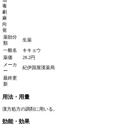
毒
劇
麻
向
覚
薬効分
生薬
類
一般名
キキョウ
薬価
28.2
円
メーカ
紀伊国屋漢薬局
ー
最終更
新
用法・用量
漢方処方の調剤に用いる。
効能・効果