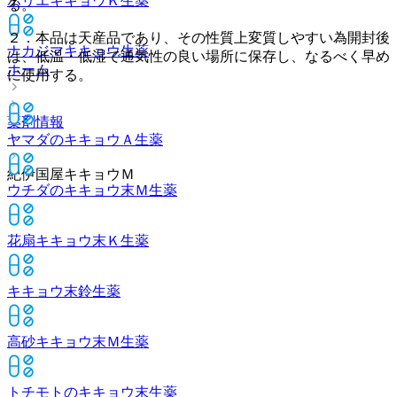
ホリエキキョウＫ
生薬
る。
２．本品は天産品であり、その性質上変質しやすい為開封後
ナカジマキキョウ
生薬
は、低温・低湿で通気性の良い場所に保存し、なるべく早め
ホーム
に使用する。
薬剤情報
ヤマダのキキョウＡ
生薬
紀伊国屋キキョウＭ
ウチダのキキョウ末Ｍ
生薬
花扇キキョウ末Ｋ
生薬
キキョウ末鈴
生薬
高砂キキョウ末Ｍ
生薬
トチモトのキキョウ末
生薬