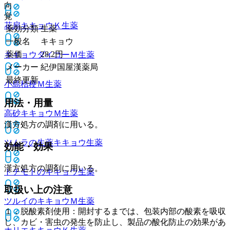
向
覚
花扇キキョウＫ
生薬
薬効分類
生薬
一般名
キキョウ
薬価
28.2
円
キキョウダイコーＭ
生薬
メーカー
紀伊国屋漢薬局
最終更新
小島桔梗Ｍ
生薬
用法・用量
高砂キキョウＭ
生薬
漢方処方の調剤に用いる。
ツムラの生薬キキョウ
生薬
効能・効果
漢方処方の調剤に用いる。
トチモトのキキョウ
生薬
取扱い上の注意
ツルイのキキョウＭ
生薬
１．脱酸素剤使用：開封するまでは、包装内部の酸素を吸収
し、カビ・害虫の発生を防止し、製品の酸化防止の効果があ