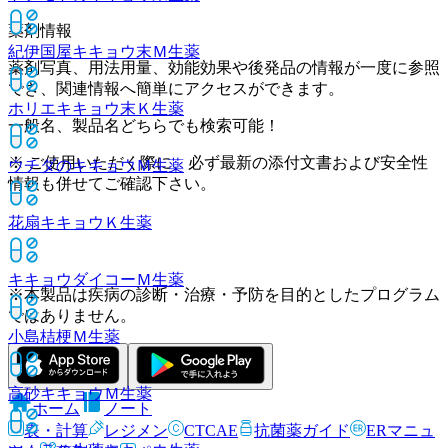
薬剤情報
紀伊国屋キキョウ末Ｍ
生薬
薬剤写真、用法用量、効能効果や後発品の情報が一度に参照
でき、関連情報へ簡単にアクセスができます。
ホリエキキョウ末Ｋ
生薬
一般名、製品名どちらでも検索可能！
※ ご使用いただく際に、必ず最新の添付文書および安全性
ウチダのキキョウＭ
生薬
情報も併せてご確認下さい。
花扇キキョウＫ
生薬
キキョウダイコーＭ
生薬
※本製品は疾病の診断・治療・予防を目的としたプログラム
ではありません。
小島桔梗Ｍ
生薬
高砂キキョウＭ
生薬
ホーム
ノート
表・計算
レジメン
CTCAE
抗菌薬ガイド
ERマニュ