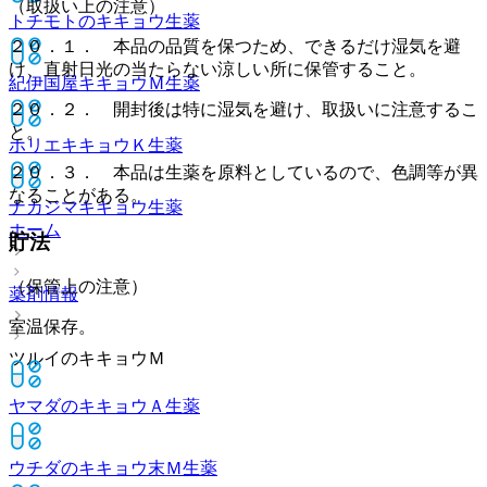
（取扱い上の注意）
トチモトのキキョウ
生薬
２０．１． 本品の品質を保つため、できるだけ湿気を避
け、直射日光の当たらない涼しい所に保管すること。
紀伊国屋キキョウＭ
生薬
２０．２． 開封後は特に湿気を避け、取扱いに注意するこ
と。
ホリエキキョウＫ
生薬
２０．３． 本品は生薬を原料としているので、色調等が異
なることがある。
ナカジマキキョウ
生薬
ホーム
貯法
（保管上の注意）
薬剤情報
室温保存。
ツルイのキキョウＭ
ヤマダのキキョウＡ
生薬
ウチダのキキョウ末Ｍ
生薬