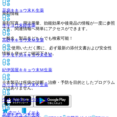
花扇キキョウ末Ｋ
生薬
薬剤情報
薬剤写真、用法用量、効能効果や後発品の情報が一度に参照
キキョウ末鈴
生薬
でき、関連情報へ簡単にアクセスができます。
一般名、製品名どちらでも検索可能！
高砂キキョウ末Ｍ
生薬
※ ご使用いただく際に、必ず最新の添付文書および安全性
情報も併せてご確認下さい。
トチモトのキキョウ末
生薬
紀伊国屋キキョウ末Ｍ
生薬
※本製品は疾病の診断・治療・予防を目的としたプログラム
ホリエキキョウ末Ｋ
生薬
ではありません。
ウチダのキキョウＭ
生薬
ホーム
ノート
花扇キキョウＫ
生薬