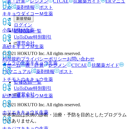
表・計算
レジメン
CTCAE
抗菌薬ガイド
ERマニュ
アル
薬剤情報
ポスト
キキョウダイコーＭ
生薬
新規登録
ログイン
小島桔梗Ｍ
生薬
監修医師一覧
UpToDate特別割引
運営会社
高砂キキョウＭ
生薬
© 2021 HOKUTO Inc. All rights reserved.
利用規約
プライバシーポリシー
お問い合わせ
ツムラの生薬キキョウ
生薬
ホーム
表・計算
レジメン
CTCAE
抗菌薬ガイド
ERマニュアル
薬剤情報
ポスト
トチモトのキキョウ
生薬
監修医師一覧
UpToDate特別割引
運営会社
紀伊国屋キキョウＭ
生薬
© 2021 HOKUTO Inc. All rights reserved.
ホリエキキョウＫ
生薬
※本製品は疾病の診断・治療・予防を目的としたプログラム
ではありません。
ナカジマキキョウ
生薬