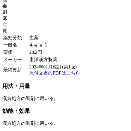
毒
劇
麻
向
覚
薬効分類
生薬
一般名
キキョウ
薬価
28.2
円
メーカー
東洋漢方製薬
2024年01月改訂(第1版)
最終更新
添付文書のPDFはこちら
用法・用量
漢方処方の調剤に用いる。
効能・効果
漢方処方の調剤に用いる。