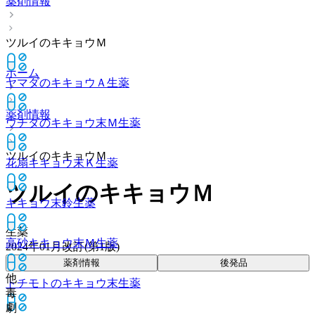
薬剤情報
ツルイのキキョウＭ
ホーム
ヤマダのキキョウＡ
生薬
薬剤情報
ウチダのキキョウ末Ｍ
生薬
ツルイのキキョウＭ
花扇キキョウ末Ｋ
生薬
ツルイのキキョウＭ
キキョウ末鈴
生薬
生薬
高砂キキョウ末Ｍ
生薬
2024年01月改訂(第1版)
薬剤情報
後発品
他
トチモトのキキョウ末
生薬
毒
劇