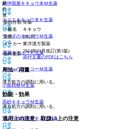
麻
紀伊国屋キキョウ末Ｍ
生薬
向
覚
ホリエキキョウ末Ｋ
生薬
薬効分類
生薬
一般名
キキョウ
ウチダのキキョウＭ
生薬
薬価
28.2
円
メーカー
東洋漢方製薬
2024年01月改訂(第1版)
花扇キキョウＫ
生薬
最終更新
添付文書のPDFはこちら
キキョウダイコーＭ
生薬
用法・用量
漢方処方の調剤に用いる。
小島桔梗Ｍ
生薬
効能・効果
高砂キキョウＭ
生薬
漢方処方の調剤に用いる。
適用上の注意、取扱い上の注意
ツムラの生薬キキョウ
生薬