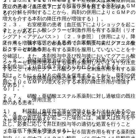
２．２． Ｅｉｓｅｎｍｅｎｇｅｒ症候群又は原発性肺高血
方、ホスホジエステラーゼ５阻害作用を有する薬剤はｃＧＭ
圧症の患者［血圧低下によりショックを起こすことがあ
Ｐの分解を抑制することから、両剤の併用によりｃＧＭＰの
る］。
増大を介する本剤の降圧作用が増強する）］。
２．３． 右室梗塞の患者［血圧低下によりショックを起こ
２）． グアニル酸シクラーゼ刺激作用を有する薬剤（リオ
すことがある］。
シグアト＜アデムパス＞）〔２．９参照〕［併用により、降
２．４． 脱水症状のある患者［血圧低下によりショックを
圧作用を増強することがあるので、本剤投与前にグアニル酸
起こすことがある］。
シクラーゼ刺激作用を有する薬剤を服用していないことを十
分確認し、また、本剤投与中及び投与後においてグアニル酸
２．５． 神経循環無力症の患者［本剤の効果がないので、
シクラーゼ刺激作用を有する薬剤を服用しないよう十分注意
本剤投与により血圧低下等があらわれることがある］。
すること（本剤とグアニル酸シクラーゼ刺激作用を有する薬
剤は、ともにｃＧＭＰの産生を促進することから、両剤の併
２．６． 閉塞隅角緑内障の患者［眼圧を上昇させるおそれ
用によりｃＧＭＰの増大を介する本剤の降圧作用が増強す
がある］。
る）］。
２．７． 硝酸・亜硝酸エステル系薬剤に対し過敏症の既往
１０．２． 併用注意：
歴のある患者。
１）． 利尿剤［血圧低下等が増強されるおそれがあるの
２．８． 頭部外傷又は脳出血のある患者［頭蓋内圧を上昇
で、過度の血圧低下が起こった場合には、減量又は投与を中
させるおそれがある］。
止し、必要に応じて昇圧剤投与等の適切な処置を行うこと
（血圧低下作用を増強させる）］。
２．９． ホスホジエステラーゼ５阻害作用を有する薬剤投