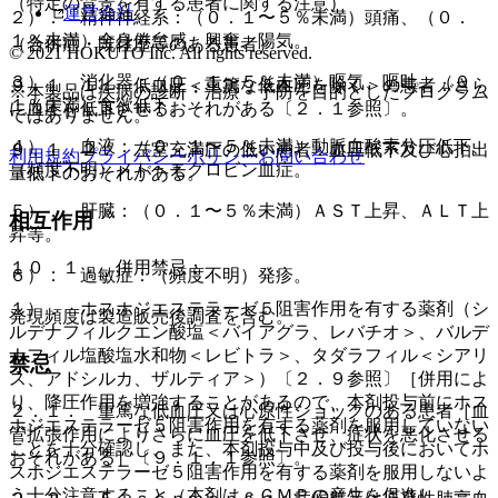
（特定の背景を有する患者に関する注意）
運営会社
２）． 精神神経系：（０．１〜５％未満）頭痛、（０．
１％未満）全身倦怠感、興奮、陽気。
（合併症・既往歴等のある患者）
© 2021 HOKUTO Inc. All rights reserved.
３）． 消化器：（０．１〜５％未満）嘔気、嘔吐、（０．
９．１．１． 低血圧＜重篤な低血圧を除く＞の患者：さら
※本製品は疾病の診断・治療・予防を目的としたプログラム
１％未満）食欲低下。
に血圧を低下させるおそれがある〔２．１参照〕。
ではありません。
４）． 血液：（０．１〜５％未満）動脈血酸素分圧低下、
９．１．２． 左室充満圧の低い患者：血圧低下及び心拍出
利用規約
プライバシーポリシー
お問い合わせ
（頻度不明）メトヘモグロビン血症。
量低下のおそれがある。
５）． 肝臓：（０．１〜５％未満）ＡＳＴ上昇、ＡＬＴ上
相互作用
昇等。
１０．１． 併用禁忌：
６）． 過敏症：（頻度不明）発疹。
１）． ホスホジエステラーゼ５阻害作用を有する薬剤（シ
発現頻度は製造販売後調査を含む。
ルデナフィルクエン酸塩＜バイアグラ、レバチオ＞、バルデ
ナフィル塩酸塩水和物＜レビトラ＞、タダラフィル＜シアリ
禁忌
ス、アドシルカ、ザルティア＞）〔２．９参照〕［併用によ
り、降圧作用を増強することがあるので、本剤投与前にホス
２．１． 重篤な低血圧又は心原性ショックのある患者［血
ホジエステラーゼ５阻害作用を有する薬剤を服用していない
管拡張作用によりさらに血圧を低下させ、症状を悪化させる
ことを十分確認し、また、本剤投与中及び投与後においてホ
おそれがある］〔９．１．１参照〕。
スホジエステラーゼ５阻害作用を有する薬剤を服用しないよ
う十分注意すること（本剤はｃＧＭＰの産生を促進し、一