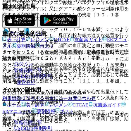
与中（シルデナフィルクエン酸塩、バルデナフィル塩酸塩水
重大な副作用
ではありません。
和物、タダラフィル）又はグアニル酸シクラーゼ刺激作用を
有する薬剤投与中（リオシグアト）の患者〔１０．１参
１１．１． 重大な副作用
照〕。
１１．１．１． ショック（０．１〜５％未満）：このよう
重要な基本的注意
ホーム
ノート
な場合には投与を中止し、昇圧剤投与等の適切な処置を行う
表・計算
レジメン
CTCAE
抗菌薬ガイド
ERマニュ
こと〔８．１、８．２参照〕。
８．１． 本剤投与中は、頻回の血圧測定と血行動態のモニ
アル
薬剤情報
ポスト
ターを行うこと（また、投与量の調節は患者の血行動態、症
１１．１．２． 心室細動、心室頻拍：冠動脈造影時の冠攣
新規登録
状をみて徐々に行うこと）〔１１．１．１参照〕。
縮寛解に際し、ｒｅｐｅｒｆｕｓｉｏｎ ｉｎｊｕｒｙによ
ログイン
ると考えられる心室細動等の危険な不整脈（０．１％未満）
８．２． 投与中に血圧低下等の異常が観察された場合に
監修医師一覧
があらわれることがあるので、このような場合には、電気的
は、減量又は投与を中止すること（また、必要に応じて昇圧
UpToDate特別割引
除細動などの適切な処置を行うこと。
剤投与等の適切な処置を行うこと）〔１１．１．１参照〕。
運営会社
その他の副作用
８．３． 血圧低下の可能性のある患者や心拍出量低下して
© 2021 HOKUTO Inc. All rights reserved.
いる患者に投与する場合には、カテコールアミン系薬剤等と
利用規約
プライバシーポリシー
お問い合わせ
１１．２． その他の副作用
併用することが望ましい。
ホーム
表・計算
レジメン
CTCAE
抗菌薬ガイド
ERマニュアル
薬剤情報
ポスト
１）． 循環器：（０．１〜５％未満）血圧低下、めまい、
８．４． 投与中に左心不全状態が改善した場合は、患者の
動悸、四肢浮腫、心拍出量低下、（０．１％未満）徐脈、期
様子をみて投与を中止すること。
監修医師一覧
外収縮、心房細動。
UpToDate特別割引