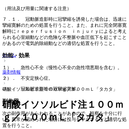
（用法及び用量に関連する注意）
７．１． 冠動脈造影時に冠攣縮を誘発した場合は、迅速に
攣縮寛解のための処置を行うこと。また、まれに完全閉塞寛
解時にｒｅｐｅｒｆｕｓｉｏｎ ｉｎｊｕｒｙによると考え
られる心室細動などの危険な不整脈や血圧低下を起こすこと
があるので電気的除細動などの適切な処置を行うこと。
効能・効果
ホーム
１）． 急性心不全（慢性心不全の急性増悪期を含む）。
薬剤情報
２）． 不安定狭心症。
３）． 冠動脈造影時の冠攣縮寛解。
硝酸イソソルビド注１００ｍｇ／１００ｍＬ「タカタ」
副作用
硝酸イソソルビド注１００ｍ
次の副作用があらわれることがあるので、観察を十分に行
ｇ／１００ｍＬ「タカタ」
い、異常が認められた場合には投与を中止するなど適切な処
置を行うこと。