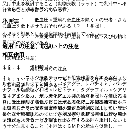
又は中止を検討すること（動物実験（ラット）で乳汁中へ移
（合併症・既往歴等のある患者）
行することが報告されている）。
９．１．１． 低血圧＜重篤な低血圧を除く＞の患者：さら
小児等
に血圧を低下させるおそれがある〔２．１参照〕。
小児等を対象とした臨床試験は実施していない。
９．１．２． 左室充満圧の低い患者：血圧低下及び心拍出
量低下のおそれがある。
適用上の注意、取扱い上の注意
相互作用
（適用上の注意）
１０．１． 併用禁忌：
１４．１． 薬剤投与時の注意
１）． ホスホジエステラーゼ５阻害作用を有する薬剤（シ
１４．１．１． 硝酸イソソルビドが吸着しないポリエチレ
ルデナフィルクエン酸塩＜バイアグラ、レバチオ＞、バルデ
ン製の輸液セットを用いること。
ナフィル塩酸塩水和物＜レビトラ＞、タダラフィル＜シアリ
ス、アドシルカ、ザルティア＞）〔２．９参照〕［併用によ
１４．１．２． ポリ塩化ビニル製の輸液セットを用いる場
り、降圧作用を増強することがあるので、本剤投与前にホス
合には、硝酸イソソルビドはポリ塩化ビニル製の輸液セット
ホジエステラーゼ５阻害作用を有する薬剤を服用していない
に吸着し、その吸着量は輸液の流速が遅いほど、また、管が
ことを十分確認し、また、本剤投与中及び投与後においてホ
長いほど増加するので、できるかぎり希釈し、短い管を用い
スホジエステラーゼ５阻害作用を有する薬剤を服用しないよ
て流速を上げることが望ましい。
う十分注意すること（本剤はｃＧＭＰの産生を促進し、一