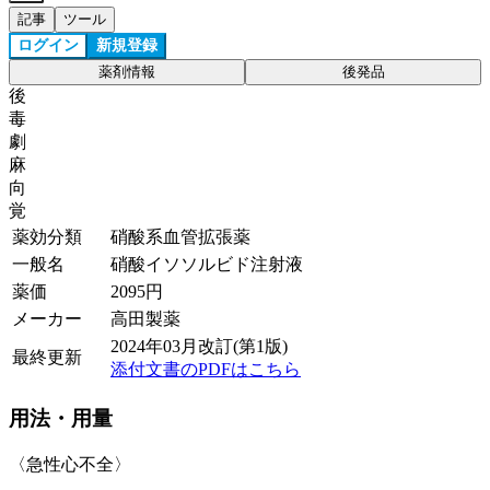
記事
ツール
ログイン
新規登録
薬剤情報
後発品
後
毒
劇
麻
向
覚
薬効分類
硝酸系血管拡張薬
一般名
硝酸イソソルビド注射液
薬価
2095
円
メーカー
高田製薬
2024年03月改訂(第1版)
最終更新
添付文書のPDFはこちら
用法・用量
〈急性心不全〉