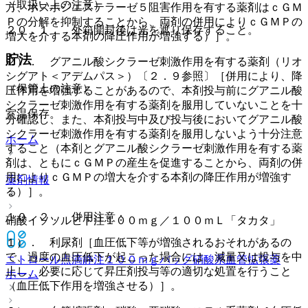
（取扱い上の注意）
方、ホスホジエステラーゼ５阻害作用を有する薬剤はｃＧＭ
Ｐの分解を抑制することから、両剤の併用によりｃＧＭＰの
２０．１． 外箱開封後は光を遮り保存すること。
増大を介する本剤の降圧作用が増強する）］。
貯法
２）． グアニル酸シクラーゼ刺激作用を有する薬剤（リオ
シグアト＜アデムパス＞）〔２．９参照〕［併用により、降
（保管上の注意）
圧作用を増強することがあるので、本剤投与前にグアニル酸
シクラーゼ刺激作用を有する薬剤を服用していないことを十
室温保存。
分確認し、また、本剤投与中及び投与後においてグアニル酸
シクラーゼ刺激作用を有する薬剤を服用しないよう十分注意
ホーム
すること（本剤とグアニル酸シクラーゼ刺激作用を有する薬
剤は、ともにｃＧＭＰの産生を促進することから、両剤の併
用によりｃＧＭＰの増大を介する本剤の降圧作用が増強す
薬剤情報
る）］。
１０．２． 併用注意：
硝酸イソソルビド注１００ｍｇ／１００ｍＬ「タカタ」
１）． 利尿剤［血圧低下等が増強されるおそれがあるの
で、過度の血圧低下が起こった場合には、減量又は投与を中
ニトロール点滴静注１００ｍｇバッグ
硝酸系血管拡張薬
止し、必要に応じて昇圧剤投与等の適切な処置を行うこと
ホーム
（血圧低下作用を増強させる）］。