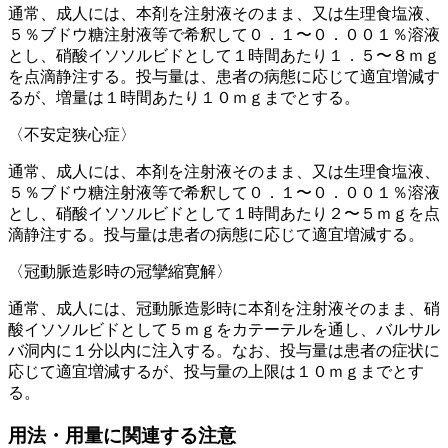
通常、成人には、本剤を注射液そのまま、又は生理食塩液、
５％ブドウ糖注射液等で希釈して０．１〜０．００１％溶液
とし、硝酸イソソルビドとして１時間あたり１．５〜８ｍｇ
を点滴静注する。投与量は、患者の病態に応じて適宜増減す
るが、増量は１時間あたり１０ｍｇまでとする。
〈不安定狭心症〉
通常、成人には、本剤を注射液そのまま、又は生理食塩液、
５％ブドウ糖注射液等で希釈して０．１〜０．００１％溶液
とし、硝酸イソソルビドとして１時間あたり２〜５ｍｇを点
滴静注する。投与量は患者の病態に応じて適宜増減する。
〈冠動脈造影時の冠攣縮寛解〉
通常、成人には、冠動脈造影時に本剤を注射液そのまま、硝
酸イソソルビドとして５ｍｇをカテーテルを通し、バルサル
バ洞内に１分以内に注入する。なお、投与量は患者の症状に
応じて適宜増減するが、投与量の上限は１０ｍｇまでとす
る。
用法・用量に関連する注意