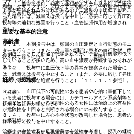
与中（シルデナフィルクエン酸塩、バルデナフィル塩酸塩水
２）． 血管拡張剤、硝酸・亜硝酸エステル系薬剤［血圧低
和物、タダラフィル）又はグアニル酸シクラーゼ刺激作用を
下等が増強されるおそれがあるので、過度の血圧低下が起こ
有する薬剤投与中（リオシグアト）の患者〔１０．１参
った場合には、減量又は投与を中止し、必要に応じて昇圧剤
照〕。
投与等の適切な処置を行うこと（血管拡張作用が増強され
る）］。
重要な基本的注意
高齢者
８．１． 本剤投与中は、頻回の血圧測定と血行動態のモニ
ターを行うこと（また、投与量の調節は患者の血行動態、症
本剤は、主として肝臓で代謝されるが、一般に肝機能が低下
状をみて徐々に行うこと）〔１１．１．１参照〕。
していることが多いため、高い血中濃度が持続するおそれが
ある。
８．２． 投与中に血圧低下等の異常が観察された場合に
は、減量又は投与を中止すること（また、必要に応じて昇圧
妊婦・授乳婦
剤投与等の適切な処置を行うこと）〔１１．１．１参照〕。
８．３． 血圧低下の可能性のある患者や心拍出量低下して
（妊婦）
いる患者に投与する場合には、カテコールアミン系薬剤等と
妊婦又は妊娠している可能性のある女性には治療上の有益性
併用することが望ましい。
が危険性を上回ると判断される場合にのみ投与すること。
８．４． 投与中に左心不全状態が改善した場合は、患者の
（授乳婦）
様子をみて投与を中止すること。
治療上の有益性及び母乳栄養の有益性を考慮し、授乳の継続
（特定の背景を有する患者に関する注意）