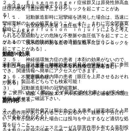
２．２． Ｅｉｓｅｎｍｅｎｇｅｒ症候群又は原発性肺高血
（用法及び用量に関連する注意）
圧症の患者［血圧低下によりショックを起こすことがあ
る］。
７．１． 冠動脈造影時に冠攣縮を誘発した場合は、迅速に
攣縮寛解のための処置を行うこと。また、まれに完全閉塞寛
２．３． 右室梗塞の患者［血圧低下によりショックを起こ
解時にｒｅｐｅｒｆｕｓｉｏｎ ｉｎｊｕｒｙによると考え
すことがある］。
られる心室細動などの危険な不整脈や血圧低下を起こすこと
があるので電気的除細動などの適切な処置を行うこと。
２．４． 脱水症状のある患者［血圧低下によりショックを
起こすことがある］。
効能・効果
薬剤情報
２．５． 神経循環無力症の患者［本剤の効果がないので、
薬剤写真、用法用量、効能効果や後発品の情報が一度に参照
本剤投与により血圧低下等があらわれることがある］。
１）． 急性心不全（慢性心不全の急性増悪期を含む）。
でき、関連情報へ簡単にアクセスができます。
２．６． 閉塞隅角緑内障の患者［眼圧を上昇させるおそれ
２）． 不安定狭心症。
一般名、製品名どちらでも検索可能！
がある］。
３）． 冠動脈造影時の冠攣縮寛解。
※ ご使用いただく際に、必ず最新の添付文書および安全性
２．７． 硝酸・亜硝酸エステル系薬剤に対し過敏症の既往
情報も併せてご確認下さい。
歴のある患者。
副作用
２．８． 頭部外傷又は脳出血のある患者［頭蓋内圧を上昇
次の副作用があらわれることがあるので、観察を十分に行
させるおそれがある］。
い、異常が認められた場合には投与を中止するなど適切な処
置を行うこと。
２．９． ホスホジエステラーゼ５阻害作用を有する薬剤投
※本製品は疾病の診断・治療・予防を目的としたプログラム