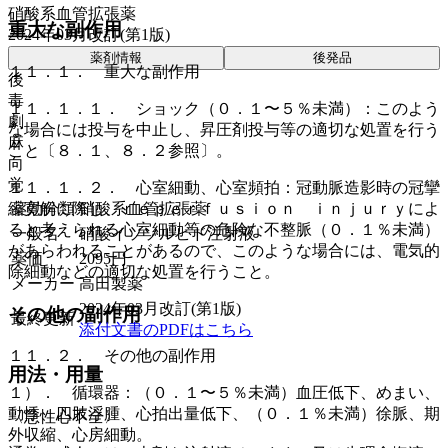
硝酸系血管拡張薬
重大な副作用
2024年03月改訂(第1版)
薬剤情報
後発品
１１．１． 重大な副作用
後
毒
１１．１．１． ショック（０．１〜５％未満）：このよう
劇
な場合には投与を中止し、昇圧剤投与等の適切な処置を行う
麻
こと〔８．１、８．２参照〕。
向
覚
１１．１．２． 心室細動、心室頻拍：冠動脈造影時の冠攣
薬効分類
硝酸系血管拡張薬
縮寛解に際し、ｒｅｐｅｒｆｕｓｉｏｎ ｉｎｊｕｒｙによ
ると考えられる心室細動等の危険な不整脈（０．１％未満）
一般名
硝酸イソソルビド注射液
があらわれることがあるので、このような場合には、電気的
薬価
2095
円
除細動などの適切な処置を行うこと。
メーカー
高田製薬
2024年03月改訂(第1版)
その他の副作用
最終更新
添付文書のPDFはこちら
１１．２． その他の副作用
用法・用量
１）． 循環器：（０．１〜５％未満）血圧低下、めまい、
動悸、四肢浮腫、心拍出量低下、（０．１％未満）徐脈、期
〈急性心不全〉
外収縮、心房細動。