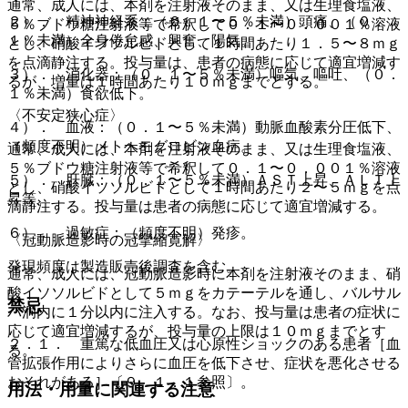
通常、成人には、本剤を注射液そのまま、又は生理食塩液、
２）． 精神神経系：（０．１〜５％未満）頭痛、（０．
５％ブドウ糖注射液等で希釈して０．１〜０．００１％溶液
１％未満）全身倦怠感、興奮、陽気。
とし、硝酸イソソルビドとして１時間あたり１．５〜８ｍｇ
を点滴静注する。投与量は、患者の病態に応じて適宜増減す
３）． 消化器：（０．１〜５％未満）嘔気、嘔吐、（０．
るが、増量は１時間あたり１０ｍｇまでとする。
１％未満）食欲低下。
〈不安定狭心症〉
４）． 血液：（０．１〜５％未満）動脈血酸素分圧低下、
（頻度不明）メトヘモグロビン血症。
通常、成人には、本剤を注射液そのまま、又は生理食塩液、
５％ブドウ糖注射液等で希釈して０．１〜０．００１％溶液
５）． 肝臓：（０．１〜５％未満）ＡＳＴ上昇、ＡＬＴ上
とし、硝酸イソソルビドとして１時間あたり２〜５ｍｇを点
昇等。
滴静注する。投与量は患者の病態に応じて適宜増減する。
６）． 過敏症：（頻度不明）発疹。
〈冠動脈造影時の冠攣縮寛解〉
発現頻度は製造販売後調査を含む。
通常、成人には、冠動脈造影時に本剤を注射液そのまま、硝
酸イソソルビドとして５ｍｇをカテーテルを通し、バルサル
禁忌
バ洞内に１分以内に注入する。なお、投与量は患者の症状に
応じて適宜増減するが、投与量の上限は１０ｍｇまでとす
２．１． 重篤な低血圧又は心原性ショックのある患者［血
る。
管拡張作用によりさらに血圧を低下させ、症状を悪化させる
おそれがある］〔９．１．１参照〕。
用法・用量に関連する注意