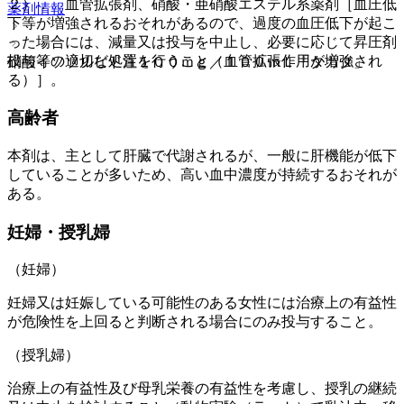
２）． 血管拡張剤、硝酸・亜硝酸エステル系薬剤［血圧低
薬剤情報
下等が増強されるおそれがあるので、過度の血圧低下が起こ
った場合には、減量又は投与を中止し、必要に応じて昇圧剤
投与等の適切な処置を行うこと（血管拡張作用が増強され
硝酸イソソルビド注１００ｍｇ／１００ｍＬ「タカタ」
る）］。
高齢者
本剤は、主として肝臓で代謝されるが、一般に肝機能が低下
していることが多いため、高い血中濃度が持続するおそれが
ある。
妊婦・授乳婦
（妊婦）
妊婦又は妊娠している可能性のある女性には治療上の有益性
が危険性を上回ると判断される場合にのみ投与すること。
（授乳婦）
治療上の有益性及び母乳栄養の有益性を考慮し、授乳の継続