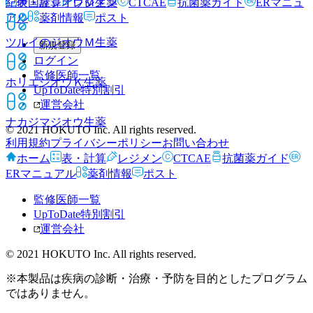
表・計算
レジメン
CTCAE
抗菌薬ガイド
ERマニュ
紀伊国屋ジオウＭ
生薬
アル
薬剤情報
ポスト
ツルイのジオウＭ
生薬
新規登録
ログイン
監修医師一覧
ホリエジオウＫ
生薬
UpToDate特別割引
運営会社
ナカジマジオウ
生薬
© 2021 HOKUTO Inc. All rights reserved.
利用規約
プライバシーポリシー
お問い合わせ
ホーム
表・計算
レジメン
CTCAE
抗菌薬ガイド
ERマニュアル
薬剤情報
ポスト
監修医師一覧
UpToDate特別割引
運営会社
© 2021 HOKUTO Inc. All rights reserved.
※本製品は疾病の診断・治療・予防を目的としたプログラム
ではありません。