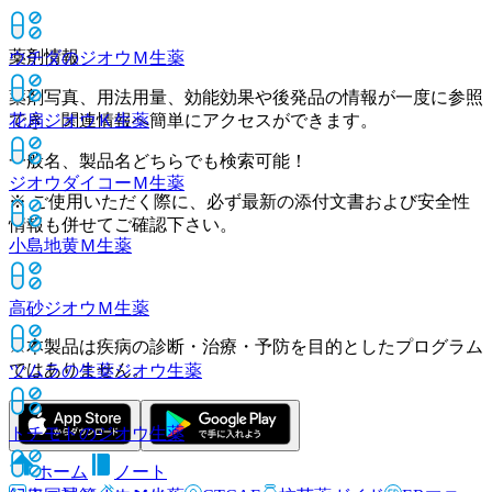
薬剤情報
ウチダのジオウＭ
生薬
薬剤写真、用法用量、効能効果や後発品の情報が一度に参照
でき、関連情報へ簡単にアクセスができます。
花扇ジオウＫ
生薬
一般名、製品名どちらでも検索可能！
ジオウダイコーＭ
生薬
※ ご使用いただく際に、必ず最新の添付文書および安全性
情報も併せてご確認下さい。
小島地黄Ｍ
生薬
高砂ジオウＭ
生薬
※本製品は疾病の診断・治療・予防を目的としたプログラム
ではありません。
ツムラの生薬ジオウ
生薬
トチモトのジオウ
生薬
ホーム
ノート