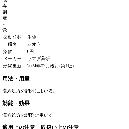
毒
劇
麻
向
覚
薬効分類
生薬
一般名
ジオウ
薬価
0
円
メーカー
ヤマダ薬研
最終更新
2024年03月改訂(第1版)
用法・用量
漢方処方の調剤に用いる。
効能・効果
漢方処方の調剤に用いる。
適用上の注意、取扱い上の注意