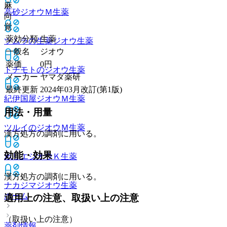
麻
高砂ジオウＭ
生薬
向
覚
薬効分類
生薬
ツムラの生薬ジオウ
生薬
一般名
ジオウ
薬価
0
円
トチモトのジオウ
生薬
メーカー
ヤマダ薬研
最終更新
2024年03月改訂(第1版)
紀伊国屋ジオウＭ
生薬
用法・用量
ツルイのジオウＭ
生薬
漢方処方の調剤に用いる。
効能・効果
ホリエジオウＫ
生薬
漢方処方の調剤に用いる。
ナカジマジオウ
生薬
ホーム
適用上の注意、取扱い上の注意
（取扱い上の注意）
薬剤情報