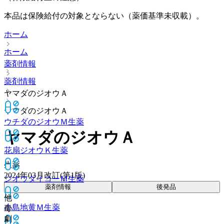
本品は保険給付の対象とならない（薬価基準未収載）。
ホーム
ホーム
薬剤情報
薬剤情報
ヤマダのジオウＡ
ヤマダのジオウＡ
ウチダのジオウＭ
生薬
ヤマダのジオウＡ
花扇ジオウＫ
生薬
生薬
2024年03月改訂(第1版)
ジオウダイコーＭ
生薬
薬剤情報
後発品
他
小島地黄Ｍ
生薬
毒
劇