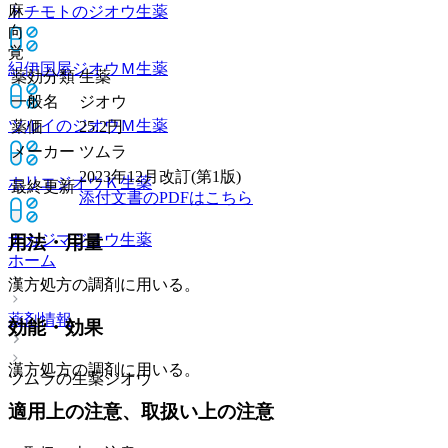
麻
トチモトのジオウ
生薬
向
覚
紀伊国屋ジオウＭ
生薬
薬効分類
生薬
一般名
ジオウ
ツルイのジオウＭ
生薬
薬価
25.2
円
メーカー
ツムラ
2023年12月改訂(第1版)
ホリエジオウＫ
生薬
最終更新
添付文書のPDFはこちら
ナカジマジオウ
生薬
用法・用量
ホーム
漢方処方の調剤に用いる。
薬剤情報
効能・効果
漢方処方の調剤に用いる。
ツムラの生薬ジオウ
適用上の注意、取扱い上の注意