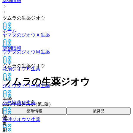
薬剤情報
ツムラの生薬ジオウ
ホーム
ヤマダのジオウＡ
生薬
薬剤情報
ウチダのジオウＭ
生薬
ツムラの生薬ジオウ
花扇ジオウＫ
生薬
ツムラの生薬ジオウ
ジオウダイコーＭ
生薬
生薬
小島地黄Ｍ
生薬
2023年12月改訂(第1版)
薬剤情報
後発品
他
高砂ジオウＭ
生薬
毒
劇