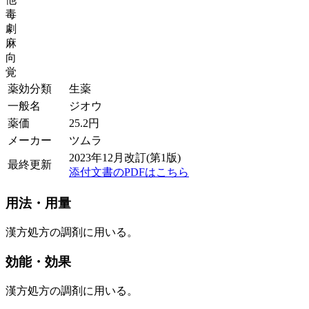
毒
劇
麻
向
覚
薬効分類
生薬
一般名
ジオウ
薬価
25.2
円
メーカー
ツムラ
2023年12月改訂(第1版)
最終更新
添付文書のPDFはこちら
用法・用量
漢方処方の調剤に用いる。
効能・効果
漢方処方の調剤に用いる。