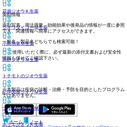
花扇ジオウＫ
生薬
薬剤情報
薬剤写真、用法用量、効能効果や後発品の情報が一度に参照
ジオウダイコーＭ
生薬
でき、関連情報へ簡単にアクセスができます。
一般名、製品名どちらでも検索可能！
小島地黄Ｍ
生薬
※ ご使用いただく際に、必ず最新の添付文書および安全性
情報も併せてご確認下さい。
高砂ジオウＭ
生薬
トチモトのジオウ
生薬
※本製品は疾病の診断・治療・予防を目的としたプログラム
紀伊国屋ジオウＭ
生薬
ではありません。
ツルイのジオウＭ
生薬
ホーム
ノート
ホリエジオウＫ
生薬